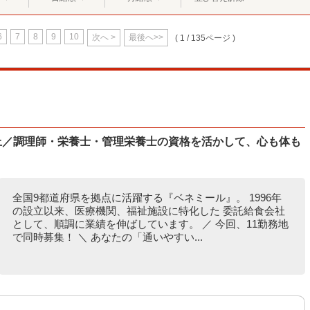
6
7
8
9
10
次へ >
最後へ>>
( 1 / 135ページ )
以上／調理師・栄養士・管理栄養士の資格を活かして、心も体も
全国9都道府県を拠点に活躍する『ベネミール』。 1996年
の設立以来、医療機関、福祉施設に特化した 委託給食会社
として、順調に業績を伸ばしています。 ／ 今回、11勤務地
で同時募集！ ＼ あなたの「通いやすい...