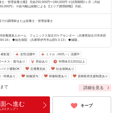
士・管理栄養士職】 月給250,000円〜280,000円 ※試用期間2ヶ月（月給
〜280,000円） ※給与幅は経験による 【エリア調理師職】 月給...
設での調理師または栄養士・管理栄養士
◆特別養護老人ホーム フェニックス加古川ケアセンター （兵庫県加古川市米田
4-16） ◆祐生病院 （兵庫県伊丹市山田5-3-13） ◆城陽...
格者歓迎
女性活躍中
ミドル（40代～）活躍中
ボーナス・賞与あり
昇給あり
年間休日120日以上
バイク通勤OK
交通費支給
社会保険あり
割・特典あり
制服貸与
研修制度あり
資格取得支援制度あり
9 まで
詳細を見る
画面へ進む
キープ
ん3ステップ！