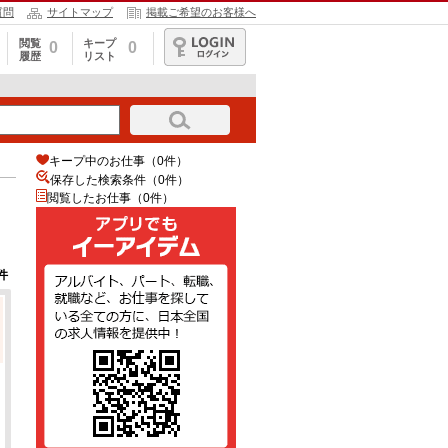
質問
サイトマップ
掲載ご希望のお客様へ
閲覧
キープ
0
0
履歴
リスト
ログイン
キープ中のお仕事（0件）
保存した検索条件（
0
件）
閲覧したお仕事（0件）
件