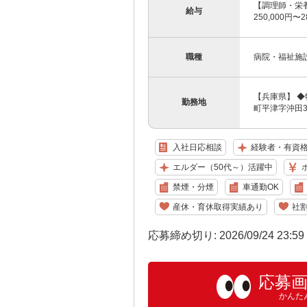
【調理師・栄養
給与
250,000円
職種
病院・福祉施
【兵庫県】 
勤務地
町平津字沖田38
入社日応相談
経験者・有資
エルダー（50代～）活躍中
禁煙・分煙
車通勤OK
産休・育休取得実績あり
社
応募締め切り: 2026/09/24 23:5
応募
かんた