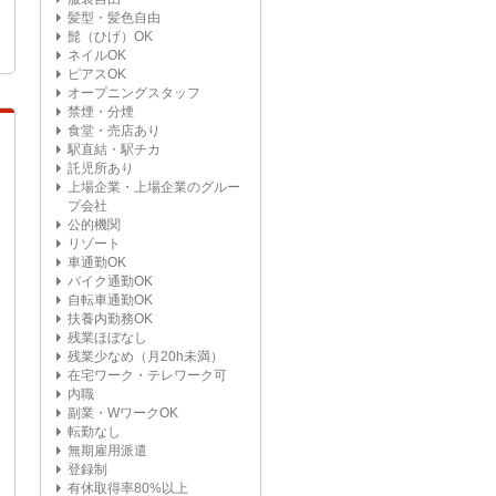
髪型・髪色自由
髭（ひげ）OK
ネイルOK
ピアスOK
オープニングスタッフ
禁煙・分煙
食堂・売店あり
駅直結・駅チカ
託児所あり
上場企業・上場企業のグルー
プ会社
公的機関
リゾート
車通勤OK
バイク通勤OK
自転車通勤OK
扶養内勤務OK
残業ほぼなし
残業少なめ（月20h未満）
在宅ワーク・テレワーク可
内職
副業・WワークOK
転勤なし
無期雇用派遣
登録制
有休取得率80%以上