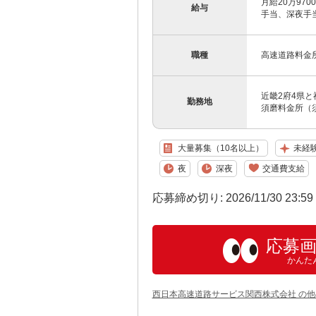
月給20万97
給与
手当、深夜手当
職種
高速道路料金
近畿2府4県と
勤務地
須磨料金所（須
大量募集（10名以上）
未経
夜
深夜
交通費支給
応募締め切り: 2026/11/30 23:5
応募
かんた
西日本高速道路サービス関西株式会社 の