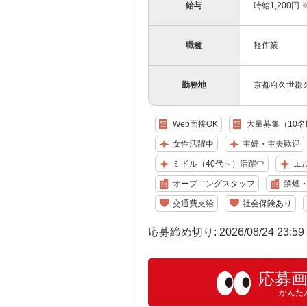
給与
時給1,200円
職種
軽作業
勤務地
京都府久世郡久
Web面接OK
大量募集（10
女性活躍中
主婦・主夫歓迎
ミドル（40代～）活躍中
エ
オープニングスタッフ
禁煙
交通費支給
社会保険あり
応募締め切り: 2026/08/24 23:5
応募
かんた