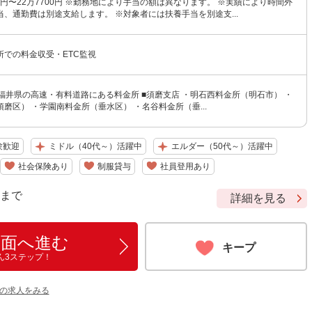
00円〜22万7700円 ※勤務地により手当の額は異なります。 ※実績により時間外
、通勤費は別途支給します。 ※対象者には扶養手当を別途支...
所での料金収受・ETC監視
福井県の高速・有料道路にある料金所 ■須磨支店 ・明石西料金所（明石市） ・
磨区） ・学園南料金所（垂水区） ・名谷料金所（垂...
験歓迎
ミドル（40代～）活躍中
エルダー（50代～）活躍中
社会保険あり
制服貸与
社員登用あり
9 まで
詳細を見る
画面へ進む
キープ
ん3ステップ！
他の求人をみる