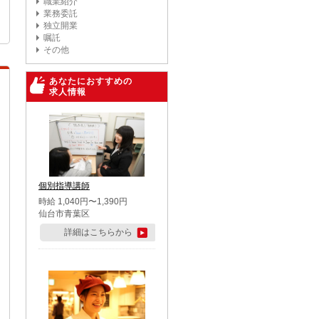
職業紹介
業務委託
独立開業
嘱託
その他
あなたにおすすめの
求人情報
個別指導講師
時給 1,040円〜1,390円
仙台市青葉区
詳細はこちらから