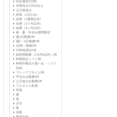
完全週休2日制
年間休日120日以上
土日祝休み
単発（1日のみ）
短期（1週間以内）
短期（1ヶ月以内）
短期（3ヶ月以内）
春・夏・冬休み期間限定
週1日勤務OK
週2～3日勤務OK
10時～勤務OK
16時前退社OK
短時間勤務（1日4h以内）OK
時間固定シフト制
時間や曜日が選べる・シフト
自由
フレックスタイム制
平日のみ勤務OK
土日祝のみ勤務OK
フルタイム歓迎
早朝
朝
昼
夕方
夜
深夜
服装自由