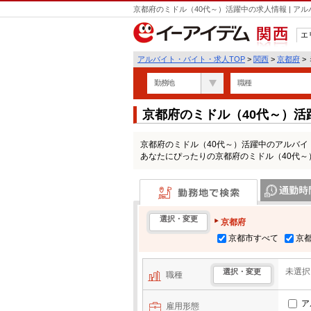
京都府のミドル（40代～）活躍中の求人情報 | 
エ
関西
アルバイト・バイト・求人TOP
>
関西
>
京都府
>
勤務地
職種
京都府のミドル（40代～）
京都府のミドル（40代～）活躍中のアルバ
あなたにぴったりの京都府のミドル（40代
勤務地で検索
通勤時間・区
選択・変更
京都府
京都市すべて
京
未選択
選択・変更
職種
ア
雇用形態