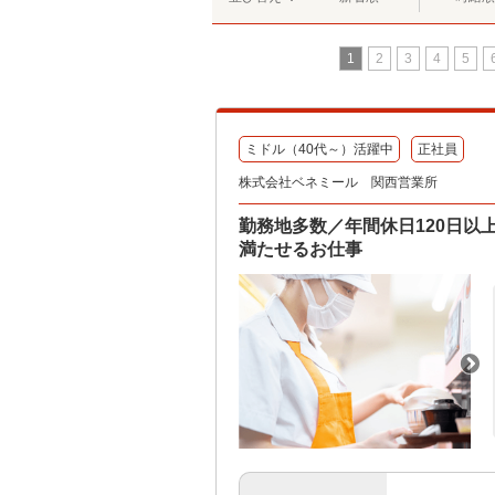
1
2
3
4
5
ミドル（40代～）活躍中
正社員
株式会社ベネミール 関西営業所
勤務地多数／年間休日120日
満たせるお仕事