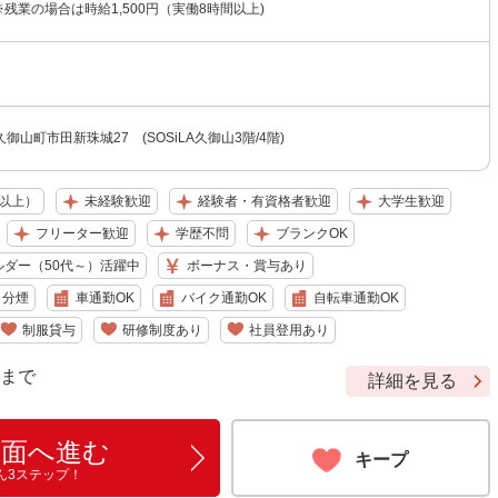
 ※残業の場合は時給1,500円（実働8時間以上)
御山町市田新珠城27 (SOSiLA久御山3階/4階)
名以上）
未経験歓迎
経験者・有資格者歓迎
大学生歓迎
フリーター歓迎
学歴不問
ブランクOK
ルダー（50代～）活躍中
ボーナス・賞与あり
・分煙
車通勤OK
バイク通勤OK
自転車通勤OK
制服貸与
研修制度あり
社員登用あり
9 まで
詳細を見る
画面へ進む
キープ
ん3ステップ！