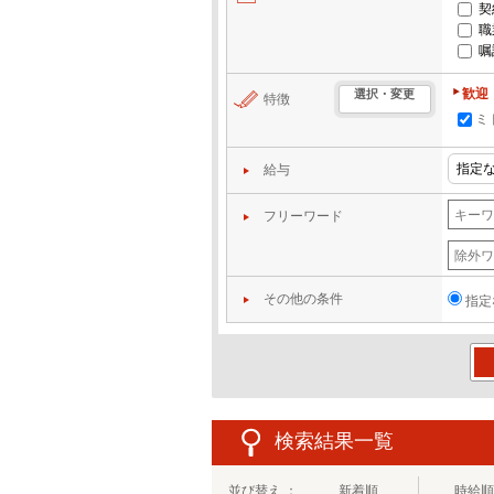
契
職
嘱
歓迎
選択・変更
特徴
ミ
給与
フリーワード
その他の条件
指定
この
検索結果一覧
並び替え ：
新着順
時給順