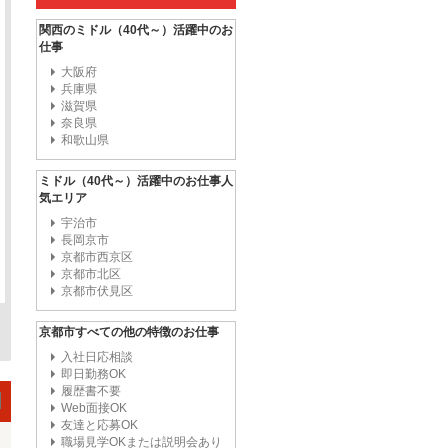
関西のミドル（40代～）活躍中のお
仕事
大阪府
兵庫県
滋賀県
奈良県
和歌山県
ミドル（40代～）活躍中のお仕事人
気エリア
宇治市
長岡京市
京都市西京区
京都市北区
京都市伏見区
京都市すべての他の特徴のお仕事
入社日応相談
即日勤務OK
履歴書不要
Web面接OK
友達と応募OK
職場見学OKまたは説明会あり