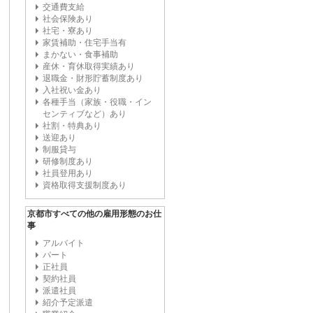
交通費支給
社会保険あり
社宅・寮あり
家賃補助・住宅手当有
まかない・食事補助
産休・育休取得実績あり
退職金・財形貯蓄制度あり
入社祝い金あり
各種手当（家族・役職・イン
センティブなど）あり
社割・特典あり
送迎あり
制服貸与
研修制度あり
社員登用あり
資格取得支援制度あり
京都市すべての他の雇用形態のお仕
事
アルバイト
パート
正社員
契約社員
派遣社員
紹介予定派遣