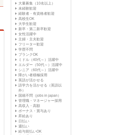
大量募集（10名以上）
未経験歓迎
経験者・有資格者歓迎
高校生OK
大学生歓迎
新卒・第二新卒歓迎
女性活躍中
主婦・主夫歓迎
フリーター歓迎
学歴不問
ブランクOK
ミドル（40代～）活躍中
エルダー（50代～）活躍中
シニア（60代～）活躍中
障がい者積極採用
英語が活かせる
語学力を活かせる（英語以
外）
国籍不問（jobs in japan）
管理職・マネージャー採用
高収入・高額
ボーナス・賞与あり
昇給あり
日払い
週払い
給与前払いOK