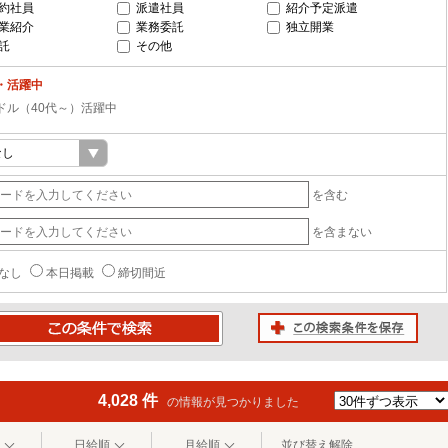
約社員
派遣社員
紹介予定派遣
業紹介
業務委託
独立開業
託
その他
・活躍中
ドル（40代～）活躍中
を含む
を含まない
なし
本日掲載
締切間近
この検索条件を保存
条件で検索
4,028 件
の情報が見つかりました
日給順
月給順
並び替え解除