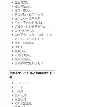
交通費支給
社会保険あり
社宅・寮あり
家賃補助・住宅手当有
まかない・食事補助
産休・育休取得実績あり
退職金・財形貯蓄制度あり
入社祝い金あり
各種手当（家族・役職・イン
センティブなど）あり
社割・特典あり
送迎あり
制服貸与
研修制度あり
社員登用あり
資格取得支援制度あり
京都市すべての他の雇用形態のお仕
事
アルバイト
パート
正社員
契約社員
派遣社員
紹介予定派遣