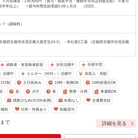
円 ※月収換算：236,600円 （賞与・残業手当・通勤手当等は別途支給） ※賞与
半年以上） ⇒賞与年間支給実績3.09ヵ月分 （2025...
ッフ（調味料）
京都府京都市伏見区横大路芝生24-3） ・本社第2工場 （京都府京都市伏見区横
）
経験者・有資格者歓迎
女性活躍中
学歴不問
）活躍中
エルダー（50代～）活躍中
高収入・高額
2日制
土日祝休み
10時～勤務OK
16時前退社OK
朝
昼
夕方
夜
禁煙・分煙
車通勤OK
残業少なめ(月20h未満)
転勤なし
交通費支給
事補助
社割・特典あり
制服貸与
9 まで
詳細を見る