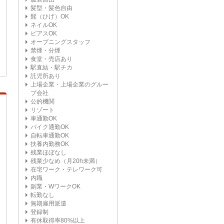
髪型・髪色自由
髭（ひげ）OK
ネイルOK
ピアスOK
オープニングスタッフ
禁煙・分煙
食堂・売店あり
駅直結・駅チカ
託児所あり
上場企業・上場企業のグルー
プ会社
公的機関
リゾート
車通勤OK
バイク通勤OK
自転車通勤OK
扶養内勤務OK
残業ほぼなし
残業少なめ（月20h未満）
在宅ワーク・テレワーク可
内職
副業・WワークOK
転勤なし
無期雇用派遣
登録制
有休取得率80%以上