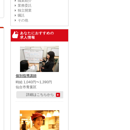
職業紹介
業務委託
独立開業
嘱託
その他
あなたにおすすめの
求人情報
個別指導講師
時給 1,040円〜1,390円
仙台市青葉区
詳細はこちらから