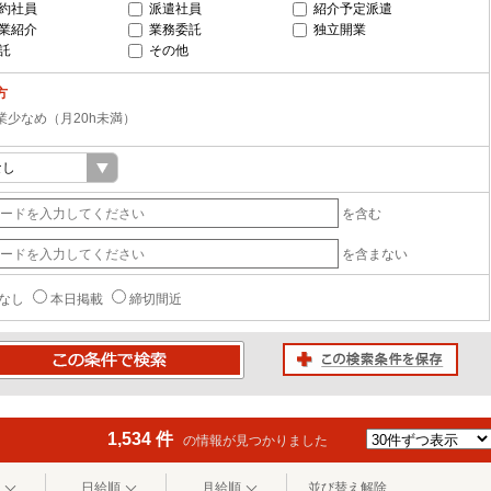
約社員
派遣社員
紹介予定派遣
業紹介
業務委託
独立開業
託
その他
方
業少なめ（月20h未満）
を含む
を含まない
なし
本日掲載
締切間近
この検索条件を保存
条件で検索
1,534 件
の情報が見つかりました
日給順
月給順
並び替え解除