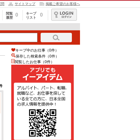
質問
サイトマップ
掲載ご希望のお客様へ
閲覧
キープ
0
0
履歴
リスト
ログイン
キープ中のお仕事（0件）
保存した検索条件（
0
件）
閲覧したお仕事（0件）
件