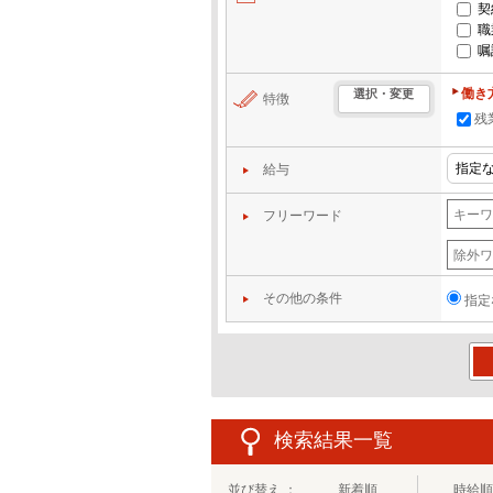
契
職
嘱
働き
選択・変更
特徴
残
給与
フリーワード
その他の条件
指定
この
検索結果一覧
並び替え ：
新着順
時給順