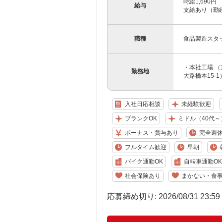
時給1,690
給与
支給あり（勤続
職種
食品製造スタ
・本社工場 （
勤務地
大路橋本15-1
入社日応相談
未経験歓迎
ブランクOK
ミドル（40代～
ボーナス・賞与あり
完全週休
フルタイム歓迎
早朝
バイク通勤OK
自転車通勤OK
社会保険あり
まかない・食
応募締め切り: 2026/08/31 23:5