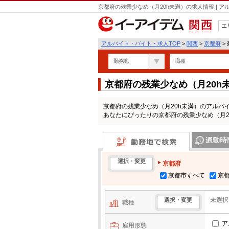
京都府の残業少なめ（月20h未満）の求人情報 | 
エ
関西
アルバイト・バイト・求人TOP
>
関西
>
京都府
>
勤務地
職種
京都府の残業少なめ（月20
京都府の残業少なめ（月20h未満）のアルバ
あなたにぴったりの京都府の残業少なめ（月2
勤務地で検索
通勤時間・区
選択・変更
京都府
京都市すべて
京
未選択
選択・変更
職種
ア
雇用形態