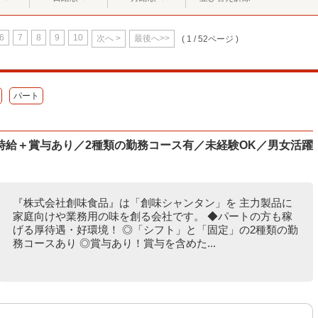
6
7
8
9
10
次へ >
最後へ>>
( 1 / 52ページ )
パート
時給＋賞与あり／2種類の勤務コース有／未経験OK／男女活躍
『株式会社創味食品』は「創味シャンタン」を 主力製品に
家庭向けや業務用の味を創る会社です。 ◆パートの方も稼
げる厚待遇・好環境！ ◎「シフト」と「固定」の2種類の勤
務コースあり ◎賞与あり！賞与を含めた...