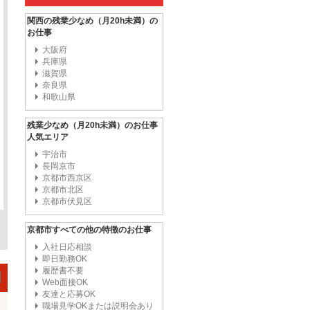
関西の残業少なめ（月20h未満）の
お仕事
大阪府
兵庫県
滋賀県
奈良県
和歌山県
残業少なめ（月20h未満）のお仕事
人気エリア
宇治市
長岡京市
京都市西京区
京都市北区
京都市伏見区
京都市すべての他の特徴のお仕事
入社日応相談
即日勤務OK
履歴書不要
Web面接OK
友達と応募OK
職場見学OKまたは説明会あり