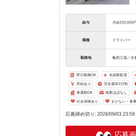
給与
月給250,00
職種
ドライバー
勤務地
亀岡工場／京都
即日勤務OK
未経験歓迎
昇給あり
完全週休2日制
車通勤OK
残業ほぼなし
社会保険あり
まかない・食
応募締め切り: 2026/09/03 23:5
応募