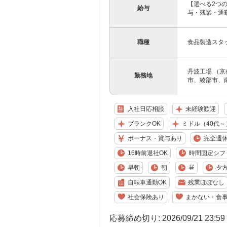
【選べる2つの
給与
与・残業・通勤
職種
食品製造スタ
丹波工場 （
勤務地
市、綾部市、
入社日応相談
未経験歓迎
ブランクOK
ミドル（40代～
ボーナス・賞与あり
完全週休
16時前退社OK
時間固定シフ
早朝
朝
昼
夕
自転車通勤OK
残業ほぼなし
社会保険あり
まかない・食
応募締め切り: 2026/09/21 23:5