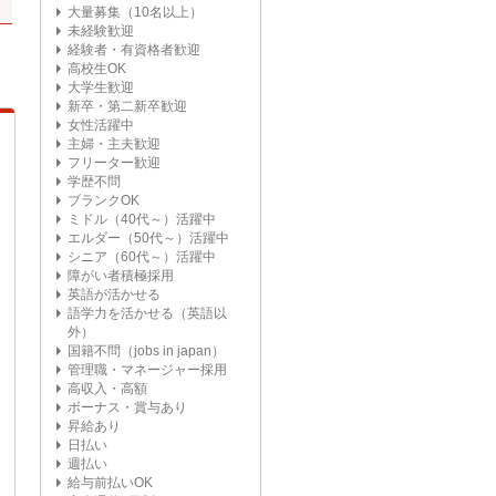
大量募集（10名以上）
未経験歓迎
経験者・有資格者歓迎
高校生OK
大学生歓迎
新卒・第二新卒歓迎
女性活躍中
主婦・主夫歓迎
フリーター歓迎
学歴不問
ブランクOK
ミドル（40代～）活躍中
エルダー（50代～）活躍中
シニア（60代～）活躍中
障がい者積極採用
英語が活かせる
語学力を活かせる（英語以
外）
国籍不問（jobs in japan）
管理職・マネージャー採用
高収入・高額
ボーナス・賞与あり
昇給あり
日払い
週払い
給与前払いOK