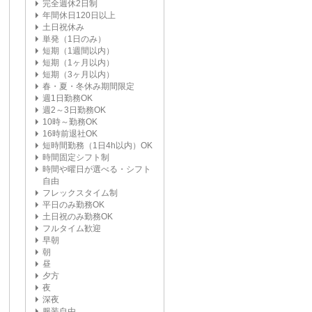
完全週休2日制
年間休日120日以上
土日祝休み
単発（1日のみ）
短期（1週間以内）
短期（1ヶ月以内）
短期（3ヶ月以内）
春・夏・冬休み期間限定
週1日勤務OK
週2～3日勤務OK
10時～勤務OK
16時前退社OK
短時間勤務（1日4h以内）OK
時間固定シフト制
時間や曜日が選べる・シフト
自由
フレックスタイム制
平日のみ勤務OK
土日祝のみ勤務OK
フルタイム歓迎
早朝
朝
昼
夕方
夜
深夜
服装自由