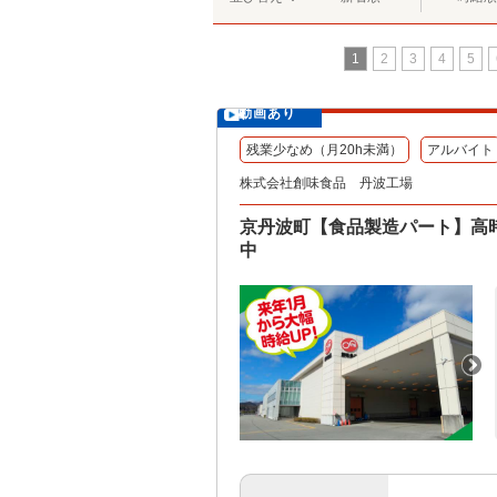
1
2
3
4
5
動画あり
残業少なめ（月20h未満）
アルバイト
株式会社創味食品 丹波工場
京丹波町【食品製造パート】高
中