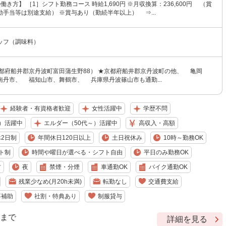
働き方】 ［1］シフト勤務コース 時給1,690円 ※月収換算：236,600円 （賞
手当等は別途支給） ※賞与あり（勤続半年以上） ⇒...
ッフ（調味料）
京都府船井郡京丹波町富田蒲生野88） ★京都府船井郡京丹波町の他、 亀岡
南丹市、 福知山市、舞鶴市、 兵庫県丹波篠山市も通勤...
経験者・有資格者歓迎
女性活躍中
学歴不問
）活躍中
エルダー（50代～）活躍中
高収入・高額
2日制
年間休日120日以上
土日祝休み
10時～勤務OK
ト制
時間や曜日が選べる・シフト自由
平日のみ勤務OK
方
夜
禁煙・分煙
車通勤OK
バイク通勤OK
残業少なめ(月20h未満)
転勤なし
交通費支給
事補助
社割・特典あり
制服貸与
9 まで
詳細を見る