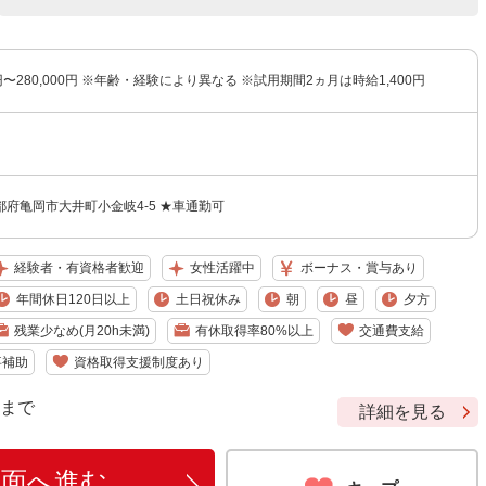
0円〜280,000円 ※年齢・経験により異なる ※試用期間2ヵ月は時給1,400円
府亀岡市大井町小金岐4-5 ★車通勤可
経験者・有資格者歓迎
女性活躍中
ボーナス・賞与あり
年間休日120日以上
土日祝休み
朝
昼
夕方
残業少なめ(月20h未満)
有休取得率80%以上
交通費支給
事補助
資格取得支援制度あり
9 まで
詳細を見る
画面へ進む