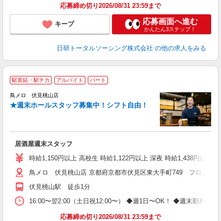
応募締め切り2026/08/31 23:59まで
応募画面へ進む
キープ
かんたん3ステップ！
日研トータルソーシング株式会社
の他の求人をみる
駅直結・駅チカ
アルバイト
パート
鳥メロ 伏見桃山店
★週末ホールスタッフ募集中！シフト自由！
イ
履
勤
助
居酒屋週末スタッフ
時給1,150円以上 高校生 時給1,122円以上 深夜 時給1,438円以上 
鳥メロ 伏見桃山店 京都府京都市伏見区東大手町749 フロムファ
伏見桃山駅 徒歩1分
16:00〜翌2:00（土日祝12:00〜） ◆週1日〜OK！ ◆週
応募締め切り2026/08/31 23:59まで