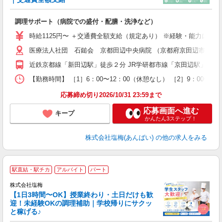
務
調理サポート（病院での盛付・配膳・洗浄など）
入
夫
時給1125円〜 ＋交通費全額支給（規定あり） ※経験・能力によ
中
医療法人社団 石鎚会 京都田辺中央病院 （京都府京田辺市田辺中央
チ
業
近鉄京都線「新田辺駅」徒歩２分 JR学研都市線「京田辺駅」徒歩
【勤務時間】 ［1］6：00〜12：00（休憩なし） ［2］9：00〜
応募締め切り2026/10/31 23:59まで
応募画面へ進む
キープ
かんたん3ステップ！
株式会社塩梅(あんばい)
の他の求人をみる
■
駅直結・駅チカ
アルバイト
パート
株式会社塩梅
【1日3時間〜OK】授業終わり・土日だけも歓
す
迎！未経験OKの調理補助｜学校帰りにサクッ
と稼げる♪