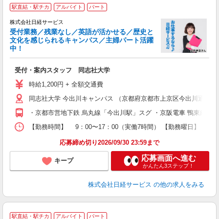
駅直結・駅チカ
アルバイト
パート
株式会社日経サービス
受付業務／残業なし／英語が活かせる／歴史と
文化を感じられるキャンパス／主婦パート活躍
中！
働
受付・案内スタッフ 同志社大学
友
躍
時給1,200円 + 全額交通費
（
同志社大学 今出川キャンパス （京都府京都市上京区今出川通り烏
務
・京都市営地下鉄 烏丸線「今出川駅」スグ ・京阪電車 鴨東線「出
り
【勤務時間】 9：00〜17：00（実働7時間） 【勤務曜日
応募締め切り2026/09/30 23:59まで
応募画面へ進む
キープ
かんたん3ステップ！
株式会社日経サービス
の他の求人をみる
〈
駅直結・駅チカ
アルバイト
パート