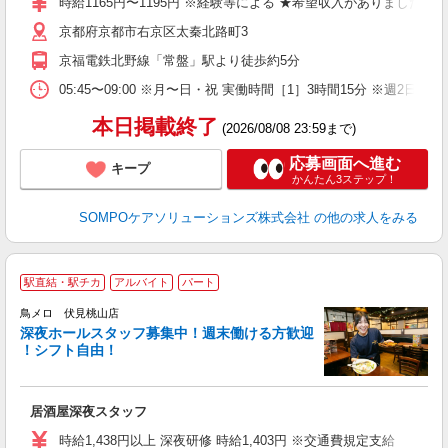
時給1165円〜1195円 ※経験等による ★希望収入がありま
京都府京都市右京区太秦北路町3
京福電鉄北野線「常盤」駅より徒歩約5分
05:45〜09:00 ※月〜日・祝 実働時間［1］3時間15分
本日掲載終了
(2026/08/08 23:59まで)
応募画面へ進む
キープ
かんたん3ステップ！
SOMPOケアソリューションズ株式会社
の他の求人をみる
駅直結・駅チカ
アルバイト
パート
鳥メロ 伏見桃山店
深夜ホールスタッフ募集中！週末働ける方歓迎
イ
！シフト自由！
履
勤
助
居酒屋深夜スタッフ
時給1,438円以上 深夜研修 時給1,403円 ※交通費規定支給