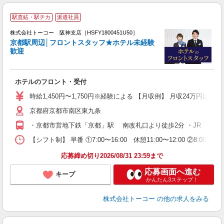
■
駅直結・駅チカ
派遣社員
株式会社トーコー 阪神支店［HSFY1800451U50］
京都駅周辺│フロントスタッフ★ホテル未経験
あ
歓迎
い
ホテルのフロント・受付
高
カ
時給1,450円〜1,750円※経験による 【月収例】 月収24万円以上
京都府京都市南区東九条
・京都市営地下鉄「京都」駅 南改札口より徒歩2分 ・JR「京都
【シフト制】 早番 ①7:00〜16:00 休憩11:00〜12:00 ②
応募締め切り2026/08/31 23:59まで
応募画面へ進む
キープ
かんたん3ステップ！
株式会社トーコー
の他の求人をみる