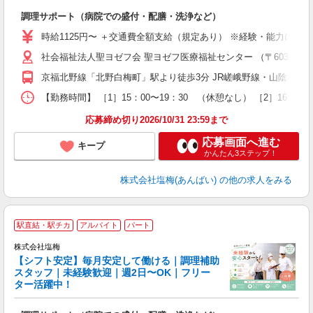
シ
調理サポート（病院での盛付・配膳・洗浄など）
入
者
時給1125円〜 ＋交通費全額支給（規定あり） ※経験・能力によ
主
社会福祉法人聖ヨゼフ会 聖ヨゼフ医療福祉センター （〒603-832
躍
型
京福北野線「北野白梅町」駅より徒歩3分 JR嵯峨野線・山陰本線
ク
ク
【勤務時間】 ［1］15：00〜19：30 （休憩なし） ［2］16
応募締め切り2026/10/31 23:59まで
応募画面へ進む
キープ
かんたん3ステップ！
株式会社塩梅(あんばい)
の他の求人をみる
■
駅直結・駅チカ
アルバイト
パート
株式会社塩梅
【シフト安定】毎月安定して働ける｜調理補助
す
スタッフ｜未経験歓迎｜週2日〜OK｜フリー
ター活躍中！
理