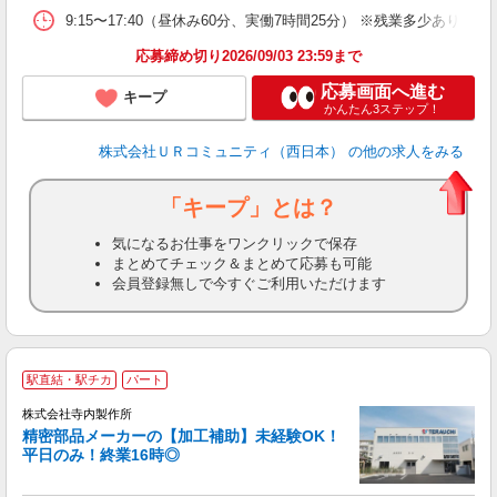
9:15〜17:40（昼休み60分、実働7時間25分） ※残業多少あり
応募締め切り2026/09/03 23:59まで
応募画面へ進む
キープ
かんたん3ステップ！
株式会社ＵＲコミュニティ（西日本）
の他の求人をみる
「キープ」とは？
気になるお仕事をワンクリックで保存
まとめてチェック＆まとめて応募も可能
会員登録無しで今すぐご利用いただけます
駅直結・駅チカ
パート
株式会社寺内製作所
精密部品メーカーの【加工補助】未経験OK！
平日のみ！終業16時◎
ン