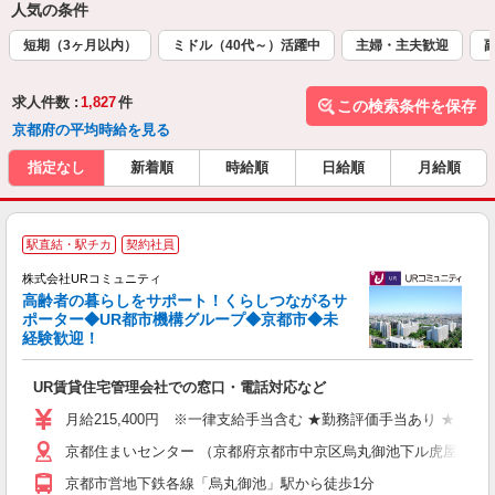
人気の条件
短期（3ヶ月以内）
ミドル（40代～）活躍中
主婦・主夫歓迎
求人件数 :
1,827
件
この検索条件を保存
京都府の平均時給を見る
指定なし
新着順
時給順
日給順
月給順
「
駅直結・駅チカ
契約社員
株式会社URコミュニティ
高齢者の暮らしをサポート！くらしつながるサ
ポーター◆UR都市機構グループ◆京都市◆未
経験歓迎！
い
UR賃貸住宅管理会社での窓口・電話対応など
未
（
月給215,400円 ※一律支給手当含む ★勤務評価手当あり ★賞与
全
京都住まいセンター （京都府京都市中京区烏丸御池下ル虎屋町566
給
り
京都市営地下鉄各線「烏丸御池」駅から徒歩1分