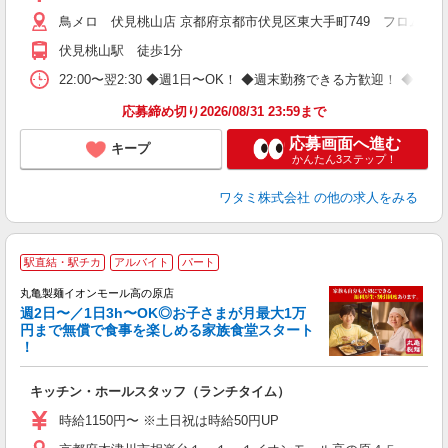
鳥メロ 伏見桃山店 京都府京都市伏見区東大手町749 フロムファ
伏見桃山駅 徒歩1分
22:00〜翌2:30 ◆週1日〜OK！ ◆週末勤務できる方歓迎！ 
応募締め切り2026/08/31 23:59まで
応募画面へ進む
キープ
かんたん3ステップ！
ワタミ株式会社
の他の求人をみる
駅直結・駅チカ
アルバイト
パート
丸亀製麺イオンモール高の原店
週2日〜／1日3h〜OK◎お子さまが月最大1万
円まで無償で食事を楽しめる家族食堂スタート
！
ル
キッチン・ホールスタッフ（ランチタイム）
入
者
時給1150円〜 ※土日祝は時給50円UP
不