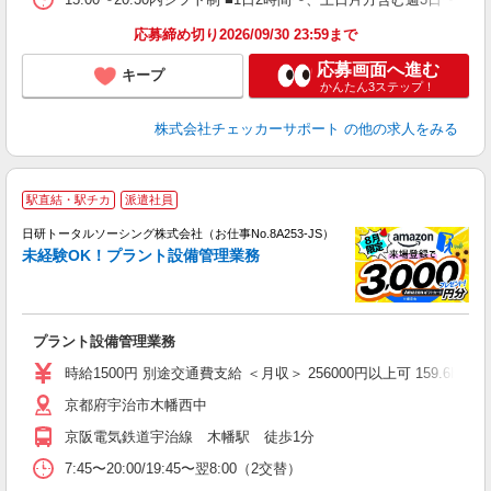
応募締め切り2026/09/30 23:59まで
応募画面へ進む
キープ
かんたん3ステップ！
株式会社チェッカーサポート
の他の求人をみる
◎
駅直結・駅チカ
派遣社員
n
日研トータルソーシング株式会社（お仕事No.8A253-JS）
ー
未経験OK！プラント設備管理業務
z
談
W
プラント設備管理業務
入
（
時給1500円 別途交通費支給 ＜月収＞ 256000円以上可 159.6H＋深
京都府宇治市木幡西中
京阪電気鉄道宇治線 木幡駅 徒歩1分
7:45〜20:00/19:45〜翌8:00（2交替）