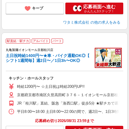
応募画面へ進む
キープ
かんたん3ステップ！
ワタミ株式会社
の他の求人をみる
駅直結・駅チカ
アルバイト
パート
丸亀製麺イオンモール京都桂川店
土日祝時給1400円〜★車・バイク通勤OK◎【
シフト1週間毎】週2日〜／1日3h〜OK◎
ル
キッチン・ホールスタッフ
入
者
時給1200円〜 ☆土日祝は時給200円UP!!
不
京都府京都市南区久世高田町３７６－１イオンモール京都桂川３
中
り
JR「桂川駅」直結、阪急「洛西口駅」徒歩5分 ★駅チカで通勤楽
勤
務
平日8:00〜18:00 土日8:00〜22:00の間で、週2日
禁
応募締め切り2026/08/31 23:59まで