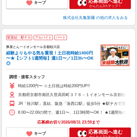
応募画面へ進む
キープ
かんたん3ステップ！
株式会社丸亀製麺
の他の求人をみる
駅直結・駅チカ
アルバイト
パート
豚屋とん一イオンモール京都桂川店
経験よりもやる気を重視！土日祝時給1400円
〜★【シフト1週間毎】週1日〜／1日3h〜OK
◎
面
調理・接客スタッフ
入
験
時給1200円〜 ☆土日祝は時給200円UP!!
ー
京都府京都市南区久世高田町３７６－１イオンモール京都桂川３
代
休
JR「桂川駅」直結、阪急「洛西口駅」徒歩5分 ★駅チカで通勤楽
時
み
8:00〜22:00の間で、週1日〜、1日3時間〜OK！ ★1週
応募締め切り2026/08/31 23:59まで
応募画面へ進む
キープ
かんたん3ステップ！