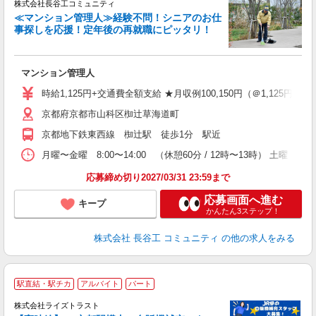
株式会社長谷工コミュニティ
≪マンション管理人≫経験不問！シニアのお仕
事探しを応援！定年後の再就職にピッタリ！
ア
マンション管理人
シ
歓
時給1,125円+交通費全額支給 ★月収例100,150円（＠1,125円×124
京都府京都市山科区椥辻草海道町
京都地下鉄東西線 椥辻駅 徒歩1分 駅近
月曜〜金曜 8:00〜14:00 （休憩60分 / 12時〜13時） 土曜 
応募締め切り2027/03/31 23:59まで
応募画面へ進む
キープ
かんたん3ステップ！
株式会社 長谷工 コミュニティ
の他の求人をみる
駅直結・駅チカ
アルバイト
パート
／
株式会社ライズトラスト