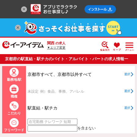
関西
の求人
▼エリア変更
京都府の駅直結・駅チカのバイト・アルバイト・パートの求人情報一
覧
京都市すべて、京都市以外すべて
選択
勤務地/駅
未設定
例）食品、事務、アパレル
選択
職種
駅直結・駅チカ
選択
こだわり
を含まない
フリーワード