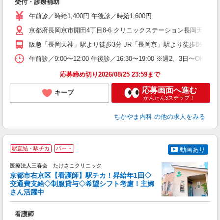
受付・診療補助
～
午前診／時給1,400円 午後診／時給1,600円
京都府長岡京市開田4丁目8-6 クリニックステーション長岡天神1F
阪急「長岡天神」駅より徒歩3分 JR「長岡京」駅より徒歩8分
午前診／9:00〜12:00 午後診／16:30〜19:00 ※週2、3日〜O
応募締め切り2026/08/25 23:59まで
応募画面へ進む
キープ
かんたん3ステップ！
ちかやま内科
の他の求人をみる
◇
駅直結・駅チカ
パート
動画あり
医療法人三春会 たけさこクリニック
京都市右京区【看護師】駅チカ！昇給年1回◇
交通費支給◇制服貸与◇希望シフト考慮！主婦
さん活躍中
軟
土
看護師
経