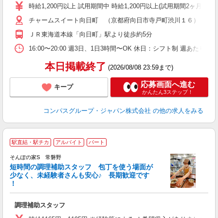
歓
時給1,200円以上 試用期間中 時給1,200円以上(試用期間2ヶ月
～
チャームスイート向日町 （京都府向日市寺戸町渋川１６）
用
～
ＪＲ東海道本線「向日町」駅より徒歩約5分
ム
養
16:00〜20:00 週3日、1日3時間〜OK 休日：シフト制 週あたり
本日掲載終了
(2026/08/08 23:59まで)
応募画面へ進む
キープ
かんたん3ステップ！
コンパスグループ・ジャパン株式会社
の他の求人をみる
駅直結・駅チカ
アルバイト
パート
そんぽの家S 常磐野
短時間の調理補助スタッフ 包丁を使う場面が
少なく、未経験者さんも安心♪ 長期歓迎です
策
！
週
直
調理補助スタッフ
ー
交