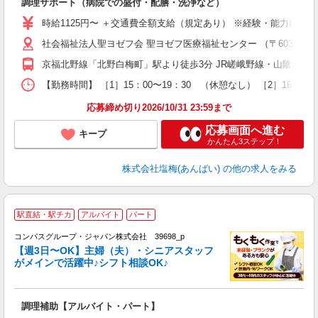
調理サポート（病院での盛付・配膳・洗浄など）
入
者
時給1125円〜 ＋交通費全額支給（規定あり） ※経験・能力によ
主
社会福祉法人聖ヨゼフ会 聖ヨゼフ医療福祉センター （〒603-832
躍
型
京福北野線「北野白梅町」駅より徒歩3分 JR嵯峨野線・山陰本線
ク
ク
【勤務時間】 ［1］15：00〜19：30 （休憩なし） ［2］16
応募締め切り2026/10/31 23:59まで
応募画面へ進む
キープ
かんたん3ステップ！
株式会社塩梅(あんばい)
の他の求人をみる
駅直結・駅チカ
アルバイト
パート
コンパスグループ・ジャパン株式会社 39698_p
く
【週3日〜OK】主婦（夫）・シニアスタッフ
がメインで活躍中♪シフト相談OK♪
大
調理補助【アルバイト・パート】
入