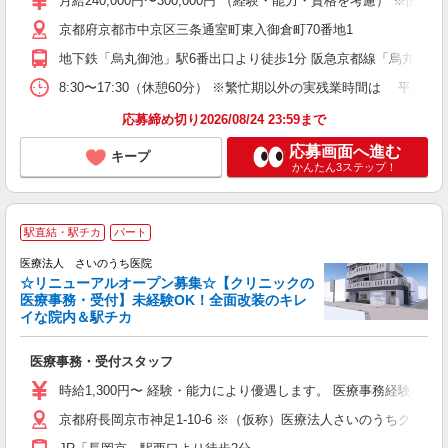
月給240,000円〜300,000円 （経験・能力・資格を考慮） 
京都府京都市中京区三条通室町東入御倉町70番地1
地下鉄「烏丸御池」駅6番出口より徒歩1分 阪急京都線「烏丸」駅2
8:30〜17:30（休憩60分） ※繁忙期以外の実残業時間は 平均17h
応募締め切り2026/08/24 23:59まで
応募画面へ進む
キープ
かんたん3ステップ！
『
駅直結・駅チカ
パート
医療法人 さいのうち医院
ー
☆リニューアルオープン募集☆【クリニックの
医療事務・受付】未経験OK！全面改装のキレ
イな院内＆駅チカ
や 
医療事務・受付スタッフ
ス
時給1,300円〜 経験・能力により優遇します。 医療事務経験者
京都府長岡京市神足1-10-6 ※（仮称）医療法人さいのうちクリニ