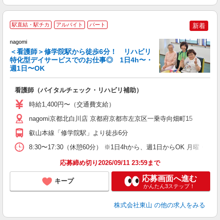
勤
駅直結・駅チカ
アルバイト
パート
新着
nagomi
＜看護師＞修学院駅から徒歩6分！ リハビリ
特化型デイサービスでのお仕事◎ 1日4h〜・
週1日〜OK
ク
入
看護師（バイタルチェック・リハビリ補助）
夫
週
時給1,400円〜（交通費支給）
シ
nagomi京都北白川店 京都府京都市左京区一乗寺向畑町15
叡山本線「修学院駅」より徒歩6分
8:30〜17:30（休憩60分） ※1日4hから、週1日からOK 月曜・
応募締め切り2026/09/11 23:59まで
応募画面へ進む
キープ
かんたん3ステップ！
株式会社東山
の他の求人をみる