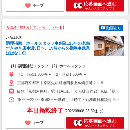
応募画面へ進む
キープ
かんたん3ステップ！
駅直結・駅チカ
アルバイト
パート
動画あり
いろは北店
調理補助、ホールスタッフ◆創業115年の老舗
すきやき店◆週3日〜、15時からの勤務◆残業
し
ほぼなし◎
方
［1］調理補助スタッフ ［2］ホールスタッフ
未
（
［1］時給1,300円〜 ［2］時給1,500円〜
ト
費
京都府京都市中京区先斗町通四条上ル鍋屋町２１５
阪急「京都河原町」駅（1A出口）から徒歩約2分 京阪「祇園四条」
15:00〜22:00 ※週3日〜勤務可 ※時間・勤務曜日相談可 ※土
本日掲載終了
(2026/08/08 23:59まで)
応募画面へ進む
キープ
かんたん3ステップ！