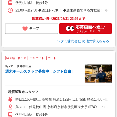
伏見桃山駅 徒歩1分
22:00〜翌2:30 ◆週1日〜OK！ ◆週末勤務できる方歓迎！ 
応募締め切り2026/08/31 23:59まで
応募画面へ進む
キープ
かんたん3ステップ！
ワタミ株式会社
の他の求人をみる
駅直結・駅チカ
アルバイト
パート
鳥メロ 伏見桃山店
週末ホールスタッフ募集中！シフト自由！
イ
履
勤
助
居酒屋週末スタッフ
時給1,150円以上 高校生 時給1,122円以上 深夜 時給1,438円以上 
鳥メロ 伏見桃山店 京都府京都市伏見区東大手町749 フロムファ
伏見桃山駅 徒歩1分