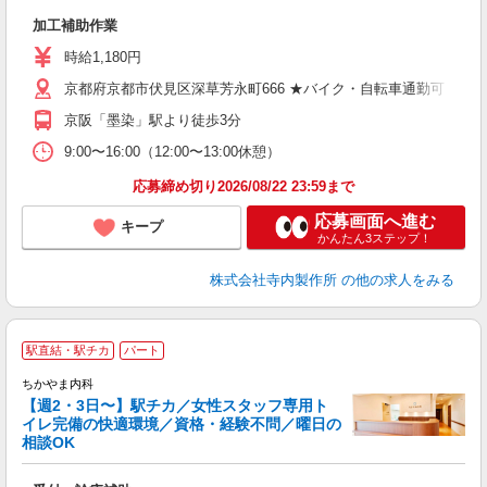
週
加工補助作業
入
～
時給1,180円
2
京都府京都市伏見区深草芳永町666 ★バイク・自転車通勤可！
イ
京阪「墨染」駅より徒歩3分
9:00〜16:00（12:00〜13:00休憩）
応募締め切り2026/08/22 23:59まで
応募画面へ進む
キープ
かんたん3ステップ！
株式会社寺内製作所
の他の求人をみる
駅直結・駅チカ
パート
ちかやま内科
【週2・3日〜】駅チカ／女性スタッフ専用ト
イレ完備の快適環境／資格・経験不問／曜日の
レ
相談OK
9
未