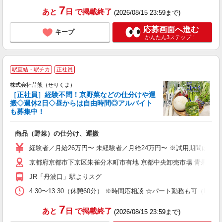
7
あと
日
で掲載終了
(2026/08/15 23:59まで)
応募画面へ進む
キープ
かんたん3ステップ！
駅直結・駅チカ
正社員
株式会社芹熊（せりくま）
［正社員］経験不問！京野菜などの仕分けや運
搬◇週休2日◇昼からは自由時間◎アルバイト
も募集中！
え
商品（野菜）の仕分け、運搬
未
（
経験者／月給26万円〜 未経験者／月給24万円〜 ※試用期間は月給2
あ
京都府京都市下京区朱雀分木町市有地 京都中央卸売市場 青果部23
通
助
JR「丹波口」駅よりスグ
4:30〜13:30（休憩60分） ※時間応相談 ☆パート勤務も可（時
7
あと
日
で掲載終了
(2026/08/15 23:59まで)