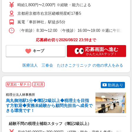
ダ
時給1,800円〜2,000円 ※経験・能力による
直
与
京都府京都市右京区嵯峨明星町17番5
嵐電「車折神社」駅徒歩5分
〈午前診〉8:30〜12:00 〈午後診〉16:00〜19:00 ※週に午
応募締め切り2026/08/22 23:59まで
応募画面へ進む
キープ
かんたん3ステップ！
医療法人 三春会 たけさこクリニック
の他の求人をみる
駅直結・駅チカ
正社員
動画あり
税理士法人林事務所
烏丸御池駅1分◆簿記2級以上◆税理士を目指
す方歓迎◆実務未経験から顧問先担当へ成長で
きる環境です！
け
経験不問の税理士補助スタッフ（簿記2級以上）
土