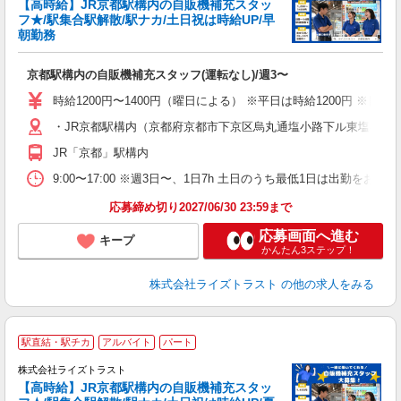
【高時給】JR京都駅構内の自販機補充スタッ
フ★/駅集合駅解散/駅ナカ/土日祝は時給UP/早
朝勤務
建
履
京都駅構内の自販機補充スタッフ(運転なし)/週3〜
～
O
時給1200円〜1400円（曜日による） ※平日は時給1200円 ※日・
り
・JR京都駅構内（京都府京都市下京区烏丸通塩小路下ル東塩小路
JR「京都」駅構内
9:00〜17:00 ※週3日〜、1日7h 土日のうち最低1日は出勤をお
応募締め切り2027/06/30 23:59まで
応募画面へ進む
キープ
かんたん3ステップ！
株式会社ライズトラスト
の他の求人をみる
＼
駅直結・駅チカ
アルバイト
パート
株式会社ライズトラスト
【高時給】JR京都駅構内の自販機補充スタッ