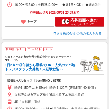
16:00〜翌2:00（土日祝12:00〜） ◆週1日〜OK！ ◆週
応募締め切り2026/08/31 23:59まで
応募画面へ進む
キープ
かんたん3ステップ！
ワタミ株式会社
の他の求人をみる
駅直結・駅チカ
アルバイト
パート
入
ジェイアール京都伊勢丹☆株式会社チェッカーサポート
歓
NO．6775
リ
1日2ｈ〜◎午後から勤務でOK！人気のデパ地
ー
下レジスタッフ大募集！未経験歓迎♪♪
短
夜
販売レジスタッフ【お仕事NO．6775】
費
時給1,150円以上 研修中 時給 1,122円 (研修期間 40 時間 )
京都府京都市下京区烏丸通塩小路下ル東塩小路町
JR「京都駅」直結
15:00〜20:30内シフト制 ■1日2時間〜、土日片方含む週3日〜O