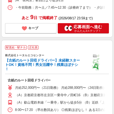
JR「長岡京」駅西口より徒歩2分
・午前勤務：月〜土／7:45〜12:30（診療終了まで） ・夕診
9
あと
日
で掲載終了
(2026/08/17 23:59まで)
応募画面へ進む
キープ
かんたん3ステップ！
駅直結・駅チカ
正社員
株式会社トータルエコセンター
【古紙のルート回収ドライバー】未経験スター
ら
トOK！資格不問！男女活躍中！残業ほぼナシ
！
す
古紙のルート回収ドライバー
入
格
月給252,000円〜（21日勤務） 月給288,000円〜（24日勤務） 
中
（A）京都府京都市左京区一乗寺中ノ田町16 （B）京都府京都市伏見
が
勤
（A）叡山電鉄本線「一乗寺」駅から徒歩5分 （B）近鉄「上鳥羽
り
8:00〜17:20 （早出数回あり） ◎残業ほぼなし！ ある1