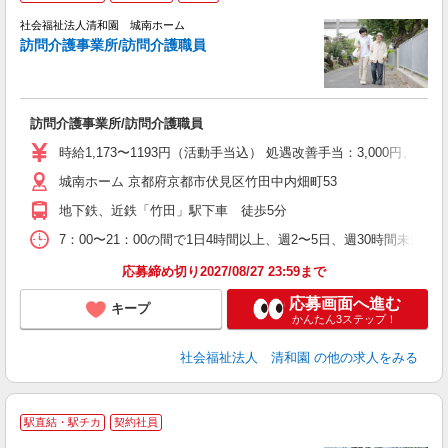
予
社会福祉法人清和園 城南ホーム
訪問介護事業所/訪問介護職員
歩
憩
週
シ
訪問介護事業所/訪問介護職員
時給1,173〜1193円（活動手当込） 処遇改善手当：3,000円、
城南ホーム 京都府京都市伏見区竹田中内畑町53
地下鉄、近鉄「竹田」駅下車 徒歩5分
7：00〜21：00の間で1日4時間以上、週2〜5日、週30時間未
応募締め切り2027/08/27 23:59まで
応募画面へ進む
キープ
かんたん3ステップ！
社会福祉法人 清和園
の他の求人をみる
駅直結・駅チカ
契約社員