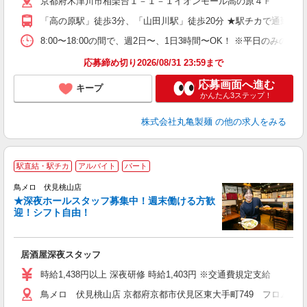
京都府木津川市相楽台１－１－１イオンモール高の原４Ｆ
中
り
「高の原駅」徒歩3分、「山田川駅」徒歩20分 ★駅チカで通勤楽
勤
務
8:00〜18:00の間で、週2日〜、1日3時間〜OK！ ※平
企
応募締め切り2026/08/31 23:59まで
応募画面へ進む
キープ
かんたん3ステップ！
株式会社丸亀製麺
の他の求人をみる
駅直結・駅チカ
アルバイト
パート
鳥メロ 伏見桃山店
★深夜ホールスタッフ募集中！週末働ける方歓
イ
迎！シフト自由！
履
勤
助
居酒屋深夜スタッフ
時給1,438円以上 深夜研修 時給1,403円 ※交通費規定支給
鳥メロ 伏見桃山店 京都府京都市伏見区東大手町749 フロムファ