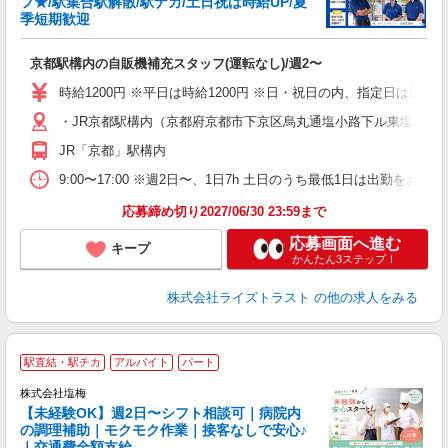
フ★/駅集合駅解散/駅ナカ/土日祝は時給UP/夏
季短期歓迎
験
履
京都駅構内の自販機補充スタッフ(運転なし)/週2〜
～
O
時給1200円 ※平日は時給1200円 ※日・祝日の内、指定日は200円
り
・JR京都駅構内（京都府京都市下京区烏丸通塩小路下ル東塩小路
JR「京都」駅構内
9:00〜17:00 ※週2日〜、1日7h 土日のうち最低1日は出勤をお
応募締め切り2027/06/30 23:59まで
応募画面へ進む
キープ
かんたん3ステップ！
株式会社ライズトラスト
の他の求人をみる
■
駅直結・駅チカ
アルバイト
パート
株式会社塩梅
【未経験OK】週2日〜シフト相談可｜病院内
の調理補助｜モクモク作業｜接客なしで安心♪
｜交通費全額支給