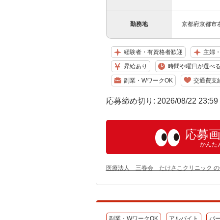
勤務地
京都府京都市右
経験者・有資格者歓迎
主婦
昇給あり
時間や曜日が選べ
副業・WワークOK
交通費支
応募締め切り: 2026/08/22 23:5
応募
かんた
医療法人 三春会 たけさこクリニック 
副業・WワークOK
アルバイト
パ