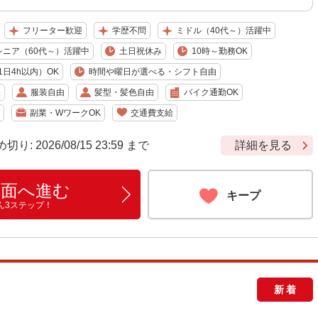
フリーター歓迎
学歴不問
ミドル（40代～）活躍中
シニア（60代～）活躍中
土日祝休み
10時～勤務OK
日4h以内）OK
時間や曜日が選べる・シフト自由
昼
服装自由
髪型・髪色自由
バイク通勤OK
副業・WワークOK
交通費支給
 2026/08/15 23:59 まで
詳細を見る
画面へ進む
キープ
ん3ステップ！
新着