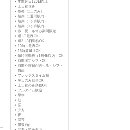
年間休日120日以上
土日祝休み
単発（1日のみ）
短期（1週間以内）
短期（1ヶ月以内）
短期（3ヶ月以内）
春・夏・冬休み期間限定
週1日勤務OK
週2～3日勤務OK
10時～勤務OK
16時前退社OK
短時間勤務（1日4h以内）OK
時間固定シフト制
時間や曜日が選べる・シフト
自由
フレックスタイム制
平日のみ勤務OK
土日祝のみ勤務OK
フルタイム歓迎
早朝
朝
昼
夕方
夜
深夜
服装自由
髪型・髪色自由