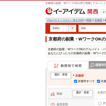
京都府の副業・WワークOKの求人情報 | アルバ
エ
関西
アルバイト・バイト・求人TOP
>
関西
>
京都府
>
勤務地
職種
京都府の副業・WワークOK
京都府の副業・WワークOKのアルバイト・
あなたにぴったりの京都府の副業・Wワーク
勤務地で検索
通勤時間・区
選択・変更
京都府
京都市すべて
京
未選択
選択・変更
職種
ア
雇用形態