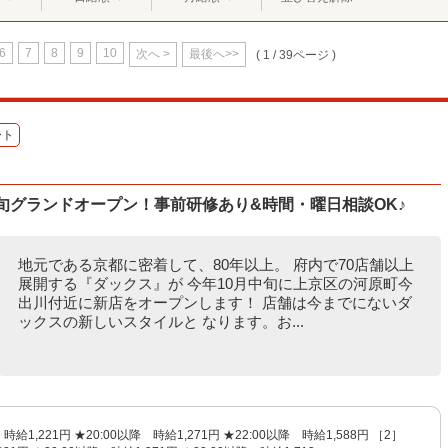
6
7
8
9
10
次へ >
最後へ>>
( 1 / 39ページ )
ート
旬グランドオープン！事前研修あり&時間・曜日相談OK♪
地元である京都に密着して、80年以上。 府内で70店舗以上
展開する『ダックス』が 今年10月中旬に上京区の河原町今
出川付近に新店をオープンします！ 店舗は今までにないダ
ックスの新しいスタイルと なります。お...
給1,221円 ★20:00以降 時給1,271円 ★22:00以降 時給1,588円 ［2］