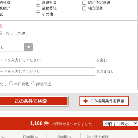
約社員
派遣社員
紹介予定派遣
業紹介
業務委託
独立開業
託
その他
方
業・WワークOK
を含む
を含まない
なし
本日掲載
締切間近
この検索条件を保存
条件で検索
1,166 件
の情報が見つかりました
日給順
月給順
並び替え解除