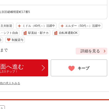
京区嵯峨明星町17番5
・主夫歓迎
ミドル（40代～）活躍中
エルダー（50代～）活躍中
る・シフト自由
駅直結・駅チカ
自転車通勤OK
給
制服貸与
9 まで
詳細を見る
画面へ進む
キープ
ん3ステップ！
の他の求人をみる
ート