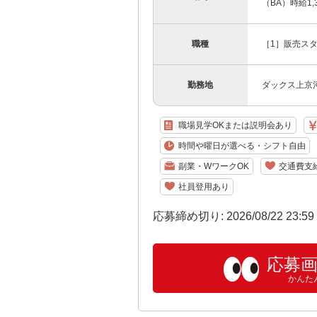
（BA）時給1,3
職種
［1］販売スタ
勤務地
ダックス上京
職場見学OKまたは説明会あり
時間や曜日が選べる・シフト自由
副業・WワークOK
交通費支
社員登用あり
応募締め切り: 2026/08/22 23:5
応募
かんた