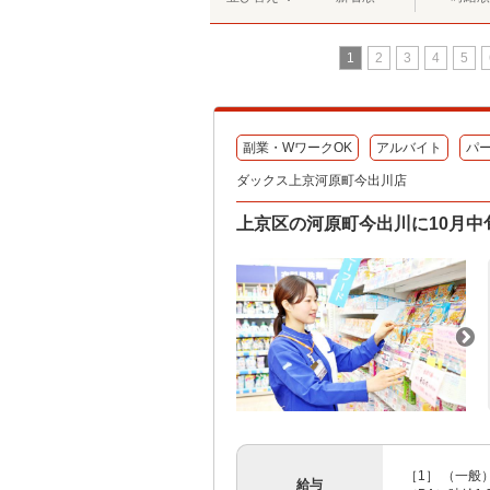
1
2
3
4
5
副業・WワークOK
アルバイト
パ
ダックス上京河原町今出川店
上京区の河原町今出川に10月中
［1］ （一般）時
給与