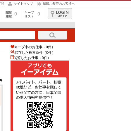
質問
サイトマップ
掲載ご希望のお客様へ
閲覧
キープ
0
0
履歴
リスト
ログイン
キープ中のお仕事（0件）
保存した検索条件（
0
件）
閲覧したお仕事（0件）
件