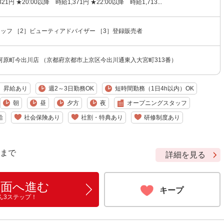
21円 ★20:00以降 時給1,371円 ★22:00以降 時給1,713...
ッフ ［2］ビューティアドバイザー ［3］登録販売者
河原町今出川店 （京都府京都市上京区今出川通東入大宮町313番）
昇給あり
週2～3日勤務OK
短時間勤務（1日4h以内）OK
朝
昼
夕方
夜
オープニングスタッフ
給
社会保険あり
社割・特典あり
研修制度あり
9 まで
詳細を見る
画面へ進む
キープ
ん3ステップ！