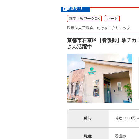
動画あり
副業・WワークOK
パート
医療法人三春会 たけさこクリニック
京都市右京区【看護師】駅チカ
さん活躍中
給与
時給1,800円
職種
看護師