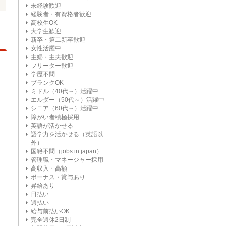
未経験歓迎
経験者・有資格者歓迎
高校生OK
大学生歓迎
新卒・第二新卒歓迎
女性活躍中
主婦・主夫歓迎
フリーター歓迎
学歴不問
ブランクOK
ミドル（40代～）活躍中
エルダー（50代～）活躍中
シニア（60代～）活躍中
障がい者積極採用
英語が活かせる
語学力を活かせる（英語以
外）
国籍不問（jobs in japan）
管理職・マネージャー採用
高収入・高額
ボーナス・賞与あり
昇給あり
日払い
週払い
給与前払いOK
完全週休2日制