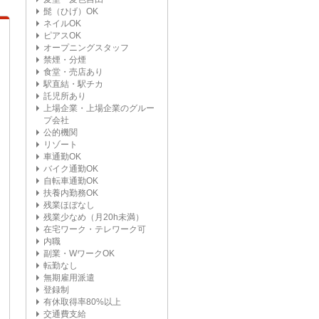
髭（ひげ）OK
ネイルOK
ピアスOK
オープニングスタッフ
禁煙・分煙
食堂・売店あり
駅直結・駅チカ
託児所あり
上場企業・上場企業のグルー
プ会社
公的機関
リゾート
車通勤OK
バイク通勤OK
自転車通勤OK
扶養内勤務OK
残業ほぼなし
残業少なめ（月20h未満）
在宅ワーク・テレワーク可
内職
副業・WワークOK
転勤なし
無期雇用派遣
登録制
有休取得率80%以上
交通費支給