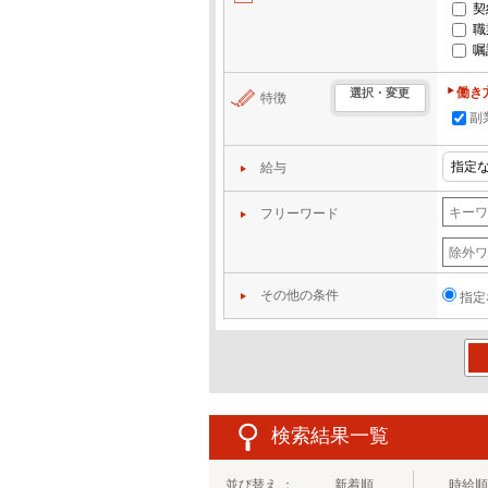
契
職
嘱
働き
選択・変更
特徴
副
給与
フリーワード
その他の条件
指定
この
検索結果一覧
並び替え ：
新着順
時給順