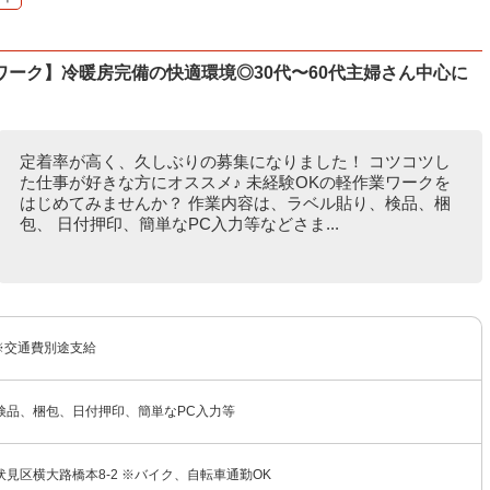
ーク】冷暖房完備の快適環境◎30代〜60代主婦さん中心に
定着率が高く、久しぶりの募集になりました！ コツコツし
た仕事が好きな方にオススメ♪ 未経験OKの軽作業ワークを
はじめてみませんか？ 作業内容は、ラベル貼り、検品、梱
包、 日付押印、簡単なPC入力等などさま...
 ※交通費別途支給
検品、梱包、日付押印、簡単なPC入力等
見区横大路橋本8-2 ※バイク、自転車通勤OK