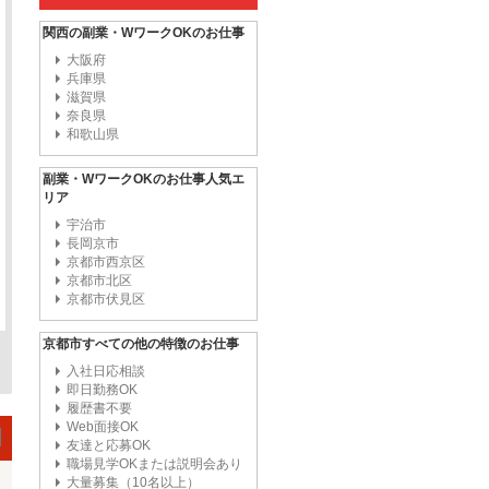
関西の副業・WワークOKのお仕事
大阪府
兵庫県
滋賀県
奈良県
和歌山県
副業・WワークOKのお仕事人気エ
リア
宇治市
長岡京市
京都市西京区
京都市北区
京都市伏見区
京都市すべての他の特徴のお仕事
入社日応相談
即日勤務OK
履歴書不要
Web面接OK
友達と応募OK
職場見学OKまたは説明会あり
大量募集（10名以上）