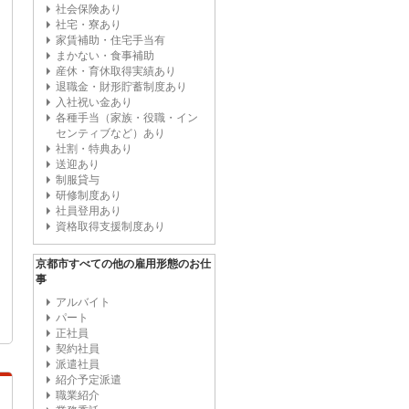
社会保険あり
社宅・寮あり
家賃補助・住宅手当有
まかない・食事補助
産休・育休取得実績あり
退職金・財形貯蓄制度あり
入社祝い金あり
各種手当（家族・役職・イン
センティブなど）あり
社割・特典あり
送迎あり
制服貸与
研修制度あり
社員登用あり
資格取得支援制度あり
京都市すべての他の雇用形態のお仕
事
アルバイト
パート
正社員
契約社員
派遣社員
紹介予定派遣
職業紹介