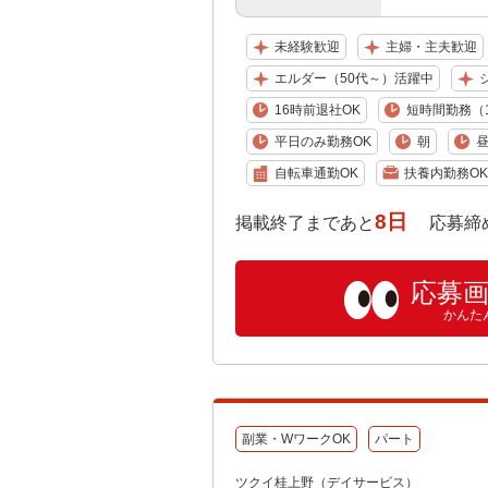
未経験歓迎
主婦・主夫歓迎
エルダー（50代～）活躍中
16時前退社OK
短時間勤務（1
平日のみ勤務OK
朝
自転車通勤OK
扶養内勤務OK
8日
掲載終了まであと
応募締め切り:
応募
かんた
副業・WワークOK
パート
ツクイ桂上野（デイサービス）