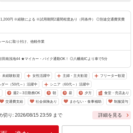
円〜1,200円 ※経験による ※試用期間2週間程度あり（同条件） ◎別途交通費実費
レールに取り付け、他軽作業
田南浅地44 ★マイカー・バイク通勤OK！ ◎八幡南ICより車で5分
未経験歓迎
女性活躍中
主婦・主夫歓迎
フリーター歓迎
ルダー（50代～）活躍中
シニア（60代～）活躍中
り
週2～3日勤務OK
朝
昼
夕方
食堂・売店あり
交通費支給
社会保険あり
まかない・食事補助
制服貸与
 2026/08/15 23:59 まで
詳細を見る