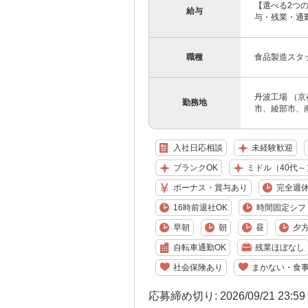
【選べる2つの
給与
与・残業・通勤
職種
食品製造スタ
丹波工場 （
勤務地
市、綾部市、
入社日応相談
未経験歓迎
ブランクOK
ミドル（40代～
ボーナス・賞与あり
完全週休
16時前退社OK
時間固定シフ
早朝
朝
昼
夕
自転車通勤OK
残業ほぼなし
社会保険あり
まかない・食
応募締め切り: 2026/09/21 23:5