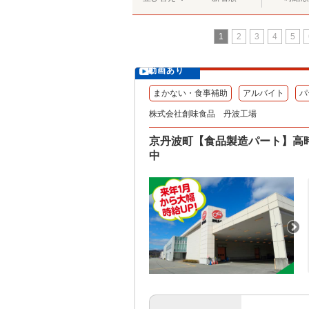
1
2
3
4
5
動画あり
まかない・食事補助
アルバイト
パ
株式会社創味食品 丹波工場
京丹波町【食品製造パート】高
中