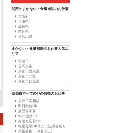
関西のまかない・食事補助のお仕事
大阪府
兵庫県
滋賀県
奈良県
和歌山県
まかない・食事補助のお仕事人気エ
リア
宇治市
長岡京市
京都市西京区
京都市北区
京都市伏見区
京都市すべての他の特徴のお仕事
入社日応相談
即日勤務OK
履歴書不要
Web面接OK
友達と応募OK
職場見学OKまたは説明会あり
大量募集（10名以上）