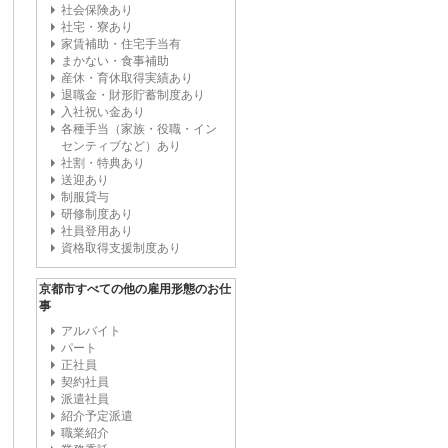
社会保険あり
社宅・寮あり
家賃補助・住宅手当有
まかない・食事補助
産休・育休取得実績あり
退職金・財形貯蓄制度あり
入社祝い金あり
各種手当（家族・役職・イン
センティブなど）あり
社割・特典あり
送迎あり
制服貸与
研修制度あり
社員登用あり
資格取得支援制度あり
京都市すべての他の雇用形態のお仕
事
アルバイト
パート
正社員
契約社員
派遣社員
紹介予定派遣
職業紹介