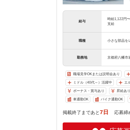
時給1,122
給与
支給
職種
小さな部品を
勤務地
京都府八幡市岩
職場見学OKまたは説明会あり
ミドル（40代～）活躍中
エ
ボーナス・賞与あり
昇給あ
車通勤OK
バイク通勤OK
7日
掲載終了まであと
応募締め切り: