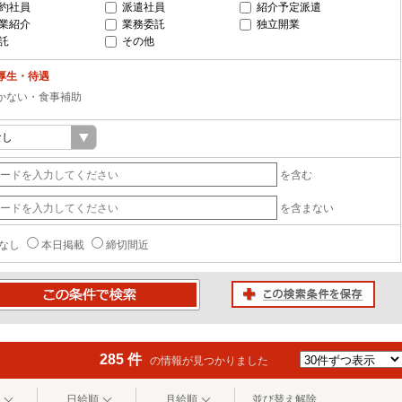
約社員
派遣社員
紹介予定派遣
業紹介
業務委託
独立開業
託
その他
厚生・待遇
かない・食事補助
を含む
を含まない
なし
本日掲載
締切間近
この検索条件を保存
条件で検索
285 件
の情報が見つかりました
日給順
月給順
並び替え解除