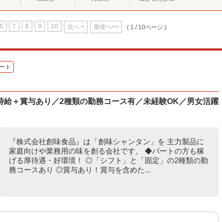
6
7
8
9
10
次へ >
最後へ>>
( 1 / 10ページ )
ート
時給＋賞与あり／2種類の勤務コース有／未経験OK／男女活躍
『株式会社創味食品』は「創味シャンタン」を 主力製品に
家庭向けや業務用の味を創る会社です。 ◆パートの方も稼
げる厚待遇・好環境！ ◎「シフト」と「固定」の2種類の勤
務コースあり ◎賞与あり！賞与を含めた...