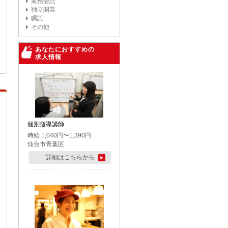
業務委託
独立開業
嘱託
その他
あなたにおすすめの
求人情報
個別指導講師
時給 1,040円〜1,390円
仙台市青葉区
詳細はこちらから