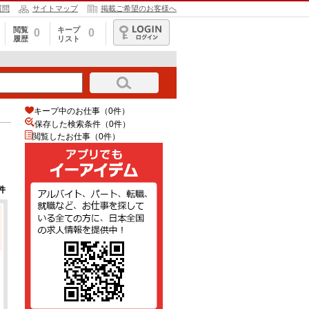
質問
サイトマップ
掲載ご希望のお客様へ
閲覧
キープ
0
0
履歴
リスト
ログイン
キープ中のお仕事（0件）
保存した検索条件（
0
件）
閲覧したお仕事（0件）
件