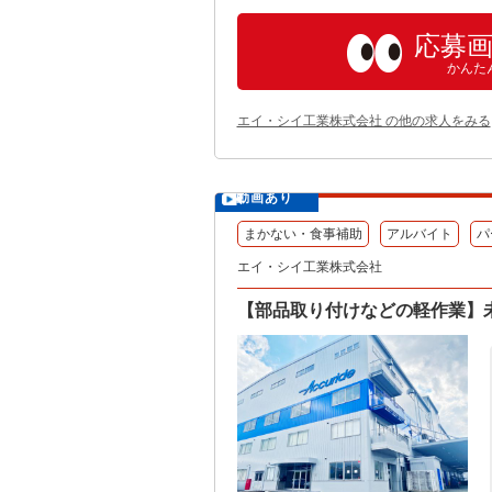
応募
かんた
エイ・シイ工業株式会社 の他の求人をみる
動画あり
まかない・食事補助
アルバイト
パ
エイ・シイ工業株式会社
【部品取り付けなどの軽作業】