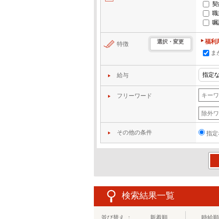
契
職
嘱
福利
選択・変更
特徴
ま
給与
フリーワード
その他の条件
指定
この
検索結果一覧
並び替え ：
新着順
時給順