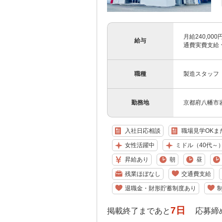
月給240,0
給与
通費実費支給 
職種
製造スタッフ
勤務地
京都府八幡市岩
入社日応相談
職場見学OKま
女性活躍中
ミドル（40代～
昇給あり
朝
昼
残業ほぼなし
交通費支給
退職金・財形貯蓄制度あり
7日
掲載終了まであと
応募締め切り: