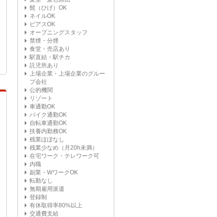
髭（ひげ）OK
ネイルOK
ピアスOK
オープニングスタッフ
禁煙・分煙
食堂・売店あり
駅直結・駅チカ
託児所あり
上場企業・上場企業のグルー
プ会社
公的機関
リゾート
車通勤OK
バイク通勤OK
自転車通勤OK
扶養内勤務OK
残業ほぼなし
残業少なめ（月20h未満）
在宅ワーク・テレワーク可
内職
副業・WワークOK
転勤なし
無期雇用派遣
登録制
有休取得率80%以上
交通費支給