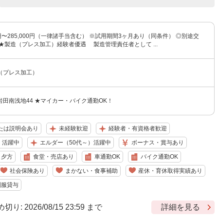
00円〜285,000円（一律諸手当含む） ※試用期間3ヶ月あり（同条件） ◎別途交
★製造（プレス加工）経験者優遇 製造管理責任者として ...
（プレス加工）
田南浅地44 ★マイカー・バイク通勤OK！
たは説明会あり
未経験歓迎
経験者・有資格者歓迎
）活躍中
エルダー（50代～）活躍中
ボーナス・賞与あり
夕方
食堂・売店あり
車通勤OK
バイク通勤OK
社会保険あり
まかない・食事補助
産休・育休取得実績あり
制服貸与
 2026/08/15 23:59 まで
詳細を見る