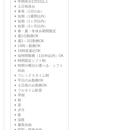
年間休日120日以上
土日祝休み
単発（1日のみ）
短期（1週間以内）
短期（1ヶ月以内）
短期（3ヶ月以内）
春・夏・冬休み期間限定
週1日勤務OK
週2～3日勤務OK
10時～勤務OK
16時前退社OK
短時間勤務（1日4h以内）OK
時間固定シフト制
時間や曜日が選べる・シフト
自由
フレックスタイム制
平日のみ勤務OK
土日祝のみ勤務OK
フルタイム歓迎
早朝
朝
昼
夕方
夜
深夜
服装自由
髪型・髪色自由