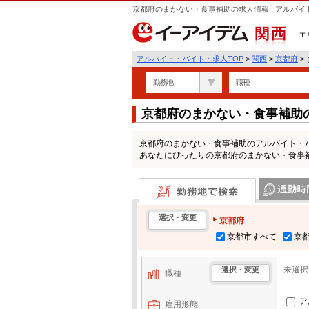
京都府のまかない・食事補助の求人情報 | アルバ
エ
関西
アルバイト・バイト・求人TOP
>
関西
>
京都府
>
勤務地
職種
京都府のまかない・食事補助
京都府のまかない・食事補助のアルバイト・
あなたにぴったりの京都府のまかない・食事
勤務地で検索
通勤時間・区
選択・変更
京都府
京都市すべて
京
未選択
選択・変更
職種
ア
雇用形態