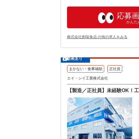
応募
かんた
株式会社創味食品 の他の求人をみる
動画あり
まかない・食事補助
正社員
エイ・シイ工業株式会社
【製造／正社員】未経験OK！