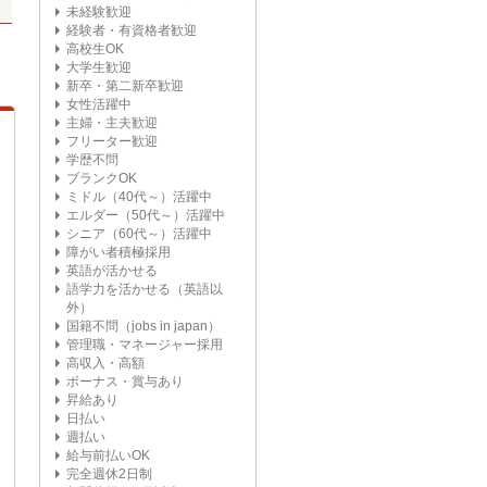
未経験歓迎
経験者・有資格者歓迎
高校生OK
大学生歓迎
新卒・第二新卒歓迎
女性活躍中
主婦・主夫歓迎
フリーター歓迎
学歴不問
ブランクOK
ミドル（40代～）活躍中
エルダー（50代～）活躍中
シニア（60代～）活躍中
障がい者積極採用
英語が活かせる
語学力を活かせる（英語以
外）
国籍不問（jobs in japan）
管理職・マネージャー採用
高収入・高額
ボーナス・賞与あり
昇給あり
日払い
週払い
給与前払いOK
完全週休2日制