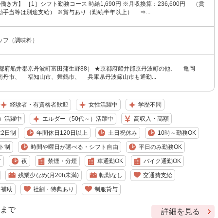
働き方】 ［1］シフト勤務コース 時給1,690円 ※月収換算：236,600円 （賞
手当等は別途支給） ※賞与あり（勤続半年以上） ⇒...
ッフ（調味料）
京都府船井郡京丹波町富田蒲生野88） ★京都府船井郡京丹波町の他、 亀岡
南丹市、 福知山市、舞鶴市、 兵庫県丹波篠山市も通勤...
経験者・有資格者歓迎
女性活躍中
学歴不問
）活躍中
エルダー（50代～）活躍中
高収入・高額
2日制
年間休日120日以上
土日祝休み
10時～勤務OK
ト制
時間や曜日が選べる・シフト自由
平日のみ勤務OK
方
夜
禁煙・分煙
車通勤OK
バイク通勤OK
残業少なめ(月20h未満)
転勤なし
交通費支給
事補助
社割・特典あり
制服貸与
9 まで
詳細を見る