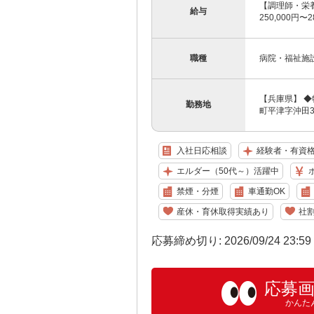
【調理師・栄養
給与
250,000円
職種
病院・福祉施
【兵庫県】 
勤務地
町平津字沖田38
入社日応相談
経験者・有資
エルダー（50代～）活躍中
禁煙・分煙
車通勤OK
産休・育休取得実績あり
社
応募締め切り: 2026/09/24 23:5
応募
かんた