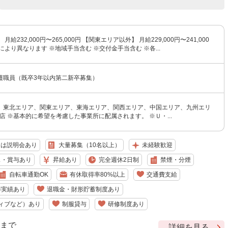
月給232,000円〜265,000円 【関東エリア以外】 月給229,000円〜241,000
により異なります ※地域手当含む ※交付金手当含む ※各...
護職員（既卒3年以内第二新卒募集）
、東北エリア、関東エリア、東海エリア、関西エリア、中国エリア、九州エリ
支店 ※基本的に希望を考慮した事業所に配属されます。 ※Ｕ・...
たは説明会あり
大量募集（10名以上）
未経験歓迎
ス・賞与あり
昇給あり
完全週休2日制
禁煙・分煙
自転車通勤OK
有休取得率80%以上
交通費支給
得実績あり
退職金・財形貯蓄制度あり
ィブなど）あり
制服貸与
研修制度あり
9 まで
詳細を見る