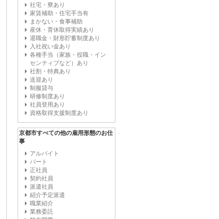
社宅・寮あり
家賃補助・住宅手当有
まかない・食事補助
産休・育休取得実績あり
退職金・財形貯蓄制度あり
入社祝い金あり
各種手当（家族・役職・イン
センティブなど）あり
社割・特典あり
送迎あり
制服貸与
研修制度あり
社員登用あり
資格取得支援制度あり
京都市すべての他の雇用形態のお仕
事
アルバイト
パート
正社員
契約社員
派遣社員
紹介予定派遣
職業紹介
業務委託