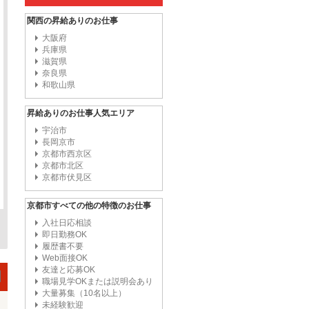
関西の昇給ありのお仕事
大阪府
兵庫県
滋賀県
奈良県
和歌山県
昇給ありのお仕事人気エリア
宇治市
長岡京市
京都市西京区
京都市北区
京都市伏見区
京都市すべての他の特徴のお仕事
入社日応相談
即日勤務OK
履歴書不要
Web面接OK
友達と応募OK
職場見学OKまたは説明会あり
大量募集（10名以上）
未経験歓迎