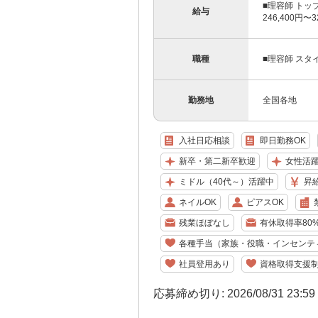
■理容師 トッ
給与
246,400円〜
職種
■理容師 スタ
勤務地
全国各地
入社日応相談
即日勤務OK
新卒・第二新卒歓迎
女性活
ミドル（40代～）活躍中
昇
ネイルOK
ピアスOK
残業ほぼなし
有休取得率80
各種手当（家族・役職・インセンテ
社員登用あり
資格取得支援
応募締め切り: 2026/08/31 23:5