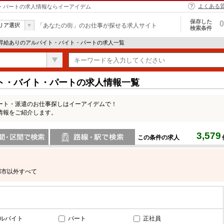
よくある
ト・パートの求人情報ならイーアイデム
保存した
0
リア選択
「あなたの街」のお仕事が探せる求人サイト
検索条件
 昇給ありのアルバイト・バイト・パートの求人一覧
ト・バイト・パートの求人情報一覧
ート・派遣のお仕事探しはイーアイデムで！
情報をご紹介します。
3,579
この条件の求人
間で検索
路線・駅・駅で検索
都市以外すべて
ルバイト
パート
正社員