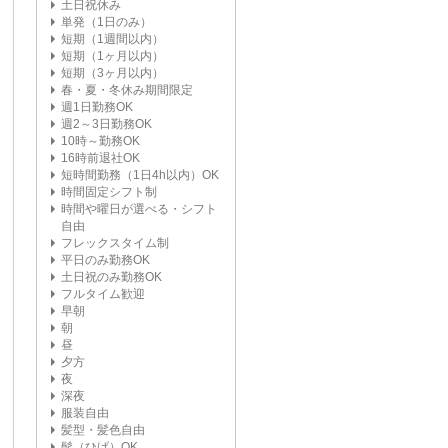
土日祝休み
単発（1日のみ）
短期（1週間以内）
短期（1ヶ月以内）
短期（3ヶ月以内）
春・夏・冬休み期間限定
週1日勤務OK
週2～3日勤務OK
10時～勤務OK
16時前退社OK
短時間勤務（1日4h以内）OK
時間固定シフト制
時間や曜日が選べる・シフト
自由
フレックスタイム制
平日のみ勤務OK
土日祝のみ勤務OK
フルタイム歓迎
早朝
朝
昼
夕方
夜
深夜
服装自由
髪型・髪色自由
髭（ひげ）OK