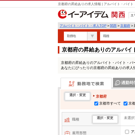
京都府の昇給ありの求人情報 | アルバイト・バイ
エ
関西
アルバイト・バイト・求人TOP
>
関西
>
京都府
>
勤務地
職種
京都府の昇給ありのアルバイ
京都府の昇給ありのアルバイト・バイト・パ
あなたにぴったりの京都府の昇給ありの求人
勤務地で検索
通勤時間・区
選択・変更
京都府
京都市すべて
京
未選択
選択・変更
職種
ア
雇用形態