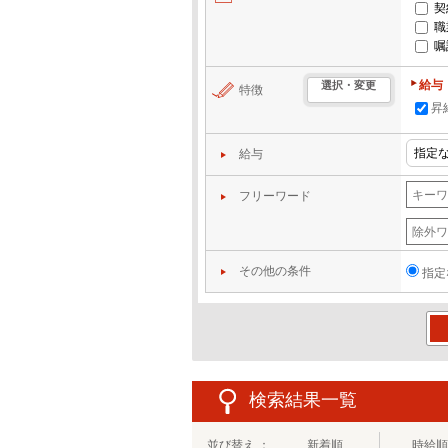
契
職
嘱
給与
選択・変更
特徴
昇
給与
フリーワード
その他の条件
指定
この
検索結果一覧
並び替え ：
新着順
時給順