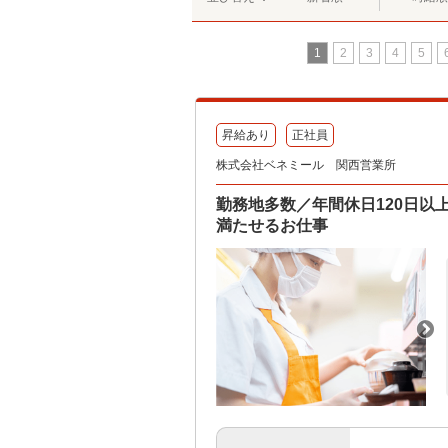
1
2
3
4
5
昇給あり
正社員
株式会社ベネミール 関西営業所
勤務地多数／年間休日120日
満たせるお仕事