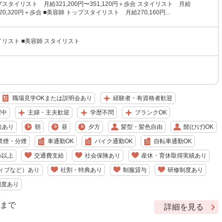
プスタイリスト 月給321,200円〜351,120円＋歩合 スタイリスト 月給
320,320円＋歩合 ■美容師 トップスタイリスト 月給270,160円...
イリスト ■美容師 スタイリスト
職場見学OKまたは説明会あり
経験者・有資格者歓迎
躍中
主婦・主夫歓迎
学歴不問
ブランクOK
給あり
朝
昼
夕方
髪型・髪色自由
髭(ひげ)OK
禁煙・分煙
車通勤OK
バイク通勤OK
自転車通勤OK
%以上
交通費支給
社会保険あり
産休・育休取得実績あり
ィブなど）あり
社割・特典あり
制服貸与
研修制度あり
制度あり
9 まで
詳細を見る