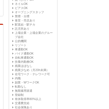
ネイルOK
ピアスOK
オープニングスタッフ
禁煙・分煙
食堂・売店あり
駅直結・駅チカ
託児所あり
上場企業・上場企業のグルー
プ会社
公的機関
リゾート
車通勤OK
バイク通勤OK
自転車通勤OK
扶養内勤務OK
残業ほぼなし
残業少なめ（月20h未満）
在宅ワーク・テレワーク可
内職
副業・WワークOK
転勤なし
無期雇用派遣
登録制
有休取得率80%以上
交通費支給
社会保険あり