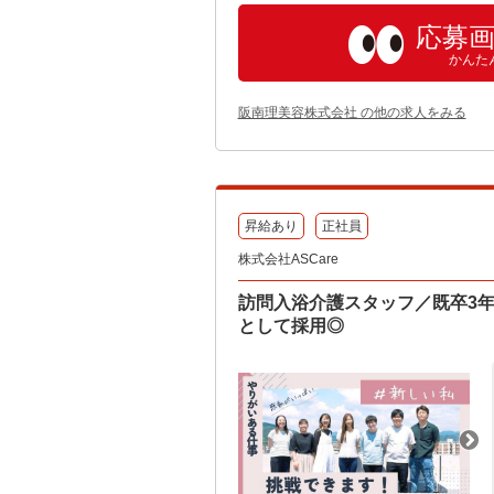
応募
かんた
阪南理美容株式会社 の他の求人をみる
昇給あり
正社員
株式会社ASCare
訪問入浴介護スタッフ／既卒3年
として採用◎