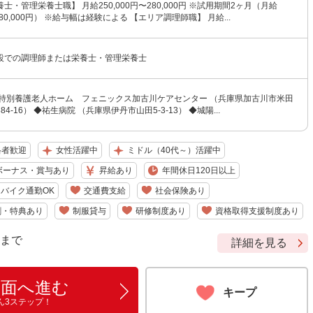
士・管理栄養士職】 月給250,000円〜280,000円 ※試用期間2ヶ月（月給
〜280,000円） ※給与幅は経験による 【エリア調理師職】 月給...
設での調理師または栄養士・管理栄養士
◆特別養護老人ホーム フェニックス加古川ケアセンター （兵庫県加古川市米田
4-16） ◆祐生病院 （兵庫県伊丹市山田5-3-13） ◆城陽...
格者歓迎
女性活躍中
ミドル（40代～）活躍中
ボーナス・賞与あり
昇給あり
年間休日120日以上
バイク通勤OK
交通費支給
社会保険あり
割・特典あり
制服貸与
研修制度あり
資格取得支援制度あり
9 まで
詳細を見る
画面へ進む
キープ
ん3ステップ！