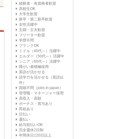
経験者・有資格者歓迎
高校生OK
大学生歓迎
新卒・第二新卒歓迎
女性活躍中
主婦・主夫歓迎
フリーター歓迎
学歴不問
ブランクOK
ミドル（40代～）活躍中
エルダー（50代～）活躍中
シニア（60代～）活躍中
障がい者積極採用
英語が活かせる
語学力を活かせる（英語以
外）
国籍不問（jobs in japan）
管理職・マネージャー採用
高収入・高額
ボーナス・賞与あり
昇給あり
日払い
週払い
給与前払いOK
完全週休2日制
年間休日120日以上