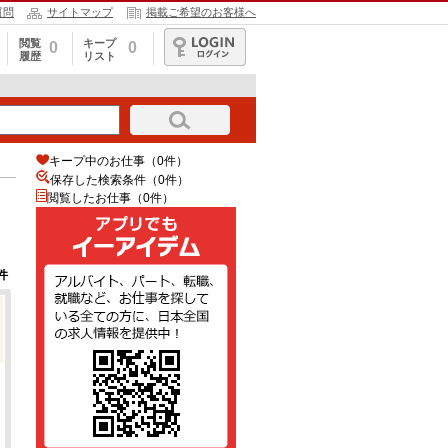
質問
サイトマップ
掲載ご希望のお客様へ
閲覧
キープ
0
0
履歴
リスト
ログイン
キープ中のお仕事（0件）
保存した検索条件（
0
件）
閲覧したお仕事（0件）
件