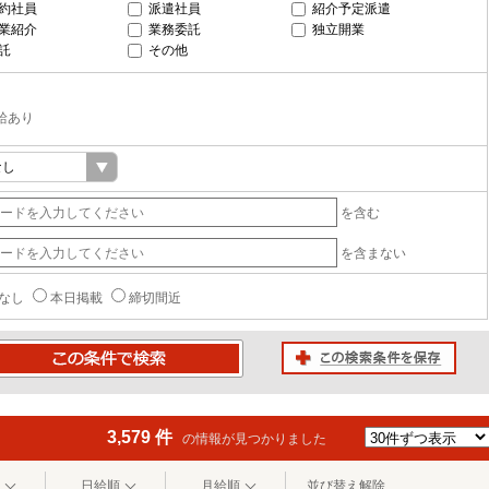
約社員
派遣社員
紹介予定派遣
業紹介
業務委託
独立開業
託
その他
給あり
を含む
を含まない
なし
本日掲載
締切間近
この検索条件を保存
条件で検索
3,579 件
の情報が見つかりました
日給順
月給順
並び替え解除