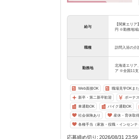
【関東エリア】 
給与
円 ※勤務地域
職種
訪問入浴の介
北海道エリア
勤務地
ア ※全国11
Web面接OK
職場見学OKま
新卒・第二新卒歓迎
ボーナ
車通勤OK
バイク通勤OK
社会保険あり
産休・育休取
各種手当（家族・役職・インセンテ
応募締め切り: 2026/08/31 23:5