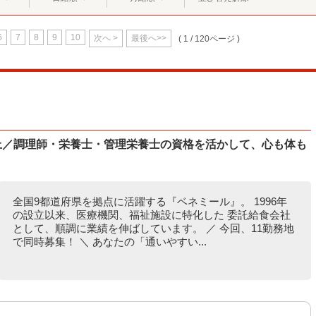
6
7
8
9
10
次へ >
最後へ>>
( 1 / 120ページ )
以上／調理師・栄養士・管理栄養士の資格を活かして、心も体も
全国9都道府県を拠点に活躍する『ベネミール』。 1996年
の設立以来、医療機関、福祉施設に特化した 委託給食会社
として、順調に業績を伸ばしています。 ／ 今回、11勤務地
で同時募集！ ＼ あなたの「通いやすい...