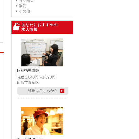
独立開業
嘱託
その他
あなたにおすすめの
求人情報
個別指導講師
時給 1,040円〜1,390円
仙台市青葉区
詳細はこちらから