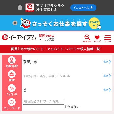
関西
の求人
▼エリア変更
寝屋川市の朝のバイト・アルバイト・パートの求人情報一覧
寝屋川市
選択
勤務地/駅
未設定
例）食品、事務、アパレル
選択
職種
朝
選択
こだわり
を含まない
フリーワード