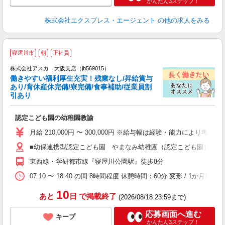
かんたん3ステップ！
株式会社エクスプレス・エージェント
の他の求人をみる
寝屋川市
朝
正社員
株式会社アスカ 大阪支店（jb569015）
働きやすい福利厚生充実！残業なし/昇給賞与
あり/育休産休完備/寮完備/食事補助/従業員割
引あり
面
認定こども園の幼稚園教諭
入
不
月給 210,000円 〜 300,000円 ※給与幅は経験・能力によ
ボ
■幼保連携型認定こども園 やまなみ幼稚園（認定こども園） 大阪
し
東西線・学研都市線『寝屋川公園駅』徒歩8分
り
07:10 〜 18:40 の間 8時間程度 休憩時間：60分 変形 / 1か月単位
10
あと
日
で掲載終了
(2026/08/18 23:59まで)
応募画面へ進む
キープ
かんたん3ステップ！