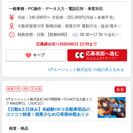
部
一般事務・PC操作・データ入力・電話応対・来客対応
入
場
月給：240,000円〜 月収例：255,000円(月給＋各種手当)
タ
休
大阪府寝屋川市 勤務詳細：寝屋川市 通勤方法：徒歩/電車/自転車/
場
勤務形態：日勤 【勤務時間】 （1）08:30〜17:30 ※会社カ
通
り
応募締め切り2026/08/21 23:59まで
応募画面へ進む
キープ
かんたん3ステップ！
UTエージェント株式会社
の他の求人をみる
寝屋川市
朝
正社員
新着
UTエージェント株式会社 AGT関西第一CU AGT北大阪エリ
ア KM点野CL 《JSJC1C》
【日勤&土日休み】未経験OK☆自動車部品の
コツコツ検査！残業少なめ◎長期休暇あり☆
る
検査・検品
入