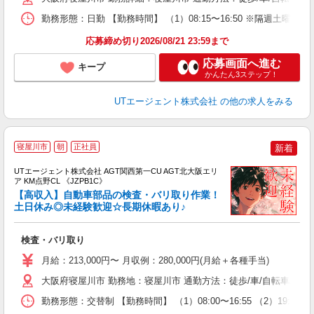
場
勤務形態：日勤 【勤務時間】 （1）08:15〜16:50 ※隔週土曜
通
り
応募締め切り2026/08/21 23:59まで
応募画面へ進む
キープ
かんたん3ステップ！
UTエージェント株式会社
の他の求人をみる
寝屋川市
朝
正社員
新着
UTエージェント株式会社 AGT関西第一CU AGT北大阪エリ
ア KM点野CL 《JZPB1C》
【高収入】自動車部品の検査・バリ取り作業！
土日休み◎未経験歓迎☆長期休暇あり♪
る
検査・バリ取り
入
場
月給：213,000円〜 月収例：280,000円(月給＋各種手当)
タ
休
大阪府寝屋川市 勤務地：寝屋川市 通勤方法：徒歩/車/自転車/バイク
場
勤務形態：交替制 【勤務時間】 （1）08:00〜16:55 （2）19:
通