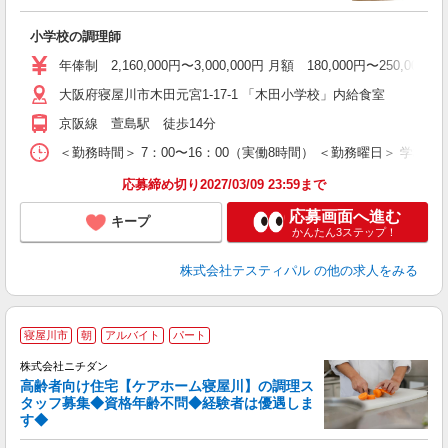
ヶ
入
小学校の調理師
～
煙
年俸制 2,160,000円〜3,000,000円 月額 180,000円
大阪府寝屋川市木田元宮1-17-1 「木田小学校」内給食室
京阪線 萱島駅 徒歩14分
＜勤務時間＞ 7：00〜16：00（実働8時間） ＜勤務曜日＞ 学校
応募締め切り2027/03/09 23:59まで
応募画面へ進む
キープ
かんたん3ステップ！
株式会社テスティパル
の他の求人をみる
寝屋川市
朝
アルバイト
パート
婦ま
の
株式会社ニチダン
問
高齢者向け住宅【ケアホーム寝屋川】の調理ス
タッフ募集◆資格年齢不問◆経験者は優遇しま
が
す◆
フ