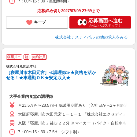
7：00〜16：00（実働8時間）
応募締め切り2027/03/09 23:59まで
応募画面へ進む
キープ
かんたん3ステップ！
株式会社テスティパル
の他の求人をみる
寝屋川市
朝
契約社員
株式会社魚国総本社
［寝屋川市木田元宮］≪調理師≫★資格を活か
せる！★車通勤ＯＫ★安定収入★
サ
経
大手企業内食堂の調理師
通
月23.5万円〜28.5万円 ※試用期間あり（入社日から2ヶ月経過後の
大阪府寝屋川市木田元宮１ー１ー１ 「株式会社エクセディ」内 
京阪「寝屋川市」徒歩２２分 ※マイカー（バイク・自転車も）通
7：00〜15：30（7.5H シフト制）