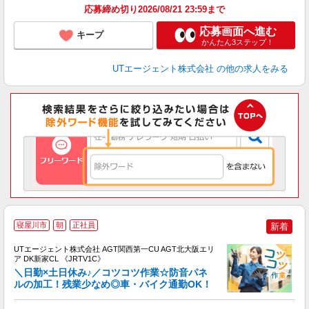
り
応募締め切り2026/08/21 23:59まで
応募画面へ進む
キープ
かんたん3ステップ！
UTエージェント株式会社
の他の求人をみる
寝屋川市
朝
正社員
新着
UTエージェント株式会社 AGT関西第一CU AGT北大阪エリ
ア DK新家CL 《JRTV1C》
＼日勤×土日休み♪／コツコツ作業☆防音パネ
ルの加工！残業少なめ◎車・バイク通勤OK！
部