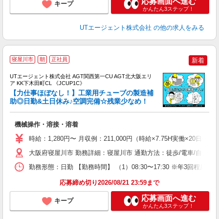
応募画面へ進む
キープ
かんたん3ステップ！
UTエージェント株式会社
の他の求人をみる
寝屋川市
朝
正社員
新着
UTエージェント株式会社 AGT関西第一CU AGT北大阪エリ
ア KK下木田町CL 《JCUP1C》
【力仕事ほぼなし！】工業用チューブの製造補
助◎日勤&土日休み♪空調完備☆残業少なめ！
パ
機械操作・溶接・溶着
入
場
時給：1,280円〜 月収例：211,000円（時給×7.75H実働×20日稼
タ
休
大阪府寝屋川市 勤務詳細：寝屋川市 通勤方法：徒歩/電車/自転車/
場
勤務形態：日勤 【勤務時間】 （1）08:30〜17:30 ※年3回程
通
り
応募締め切り2026/08/21 23:59まで
応募画面へ進む
キープ
かんたん3ステップ！