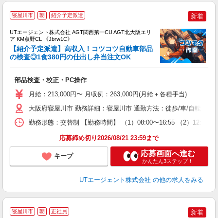
寝屋川市
朝
紹介予定派遣
新着
UTエージェント株式会社 AGT関西第一CU AGT北大阪エリ
ア KM点野CL 《Jbrw1C》
【紹介予定派遣】高収入！コツコツ自動車部品
の検査◎1食380円の仕出し弁当注文OK
パ
部品検査・校正・PC操作
入
場
月給：213,000円〜 月収例：263,000円(月給＋各種手当)
タ
休
大阪府寝屋川市 勤務詳細：寝屋川市 通勤方法：徒歩/車/自転車/バ
場
勤務形態：交替制 【勤務時間】 （1）08:00〜16:55 （2）12
通
り
応募締め切り2026/08/21 23:59まで
応募画面へ進む
キープ
かんたん3ステップ！
UTエージェント株式会社
の他の求人をみる
寝屋川市
朝
正社員
新着