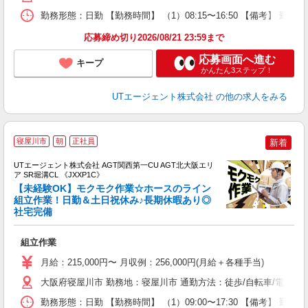
通
勤務形態：日勤 【勤務時間】 （1）08:15〜16:50 【備考】 
り
応募締め切り2026/08/21 23:59まで
応募画面へ進む
キープ
かんたん3ステップ！
UTエージェント株式会社
の他の求人をみる
寝屋川市
朝
正社員
新着
UTエージェント株式会社 AGT関西第一CU AGT北大阪エリ
ア SR堀溝CL 《JXXP1C》
【未経験OK】モクモク作業☆ホースのライン
組立作業！日勤＆土日祝休み♪長期休暇あり◎
社宅完備
る
入
組立作業
場
タ
月給：215,000円〜 月収例：256,000円(月給＋各種手当)
休
大阪府寝屋川市 勤務地：寝屋川市 通勤方法：徒歩/自転車/電車 
場
通
勤務形態：日勤 【勤務時間】 （1）09:00〜17:30 【備考】 
り