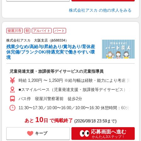
株式会社アスカ
の他の求人をみる
寝屋川市
朝
アルバイト
パート
株式会社アスカ 大阪支店（jb588334）
残業少なめ/高給与/昇給あり/賞与あり/育休産
休完備/ブランクOK/待遇充実で働きやすい環
境
面
児童発達支援・放課後等デイサービスの児童指導員
入
不
時給 1,200円 〜 1,250円 ※給与幅は経験・能力により考慮 賞
あ
■スマイルベース（児童発達支援・放課後等デイサービス） 大阪府寝
勤
未
バス停 寝屋川警察署前 徒歩2分
研
11:30〜17:30／10:00〜16:00／10:00〜16:30 休憩時間：60
10
あと
日
で掲載終了
(2026/08/18 23:59まで)
応募画面へ進む
キープ
かんたん3ステップ！