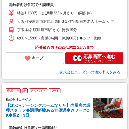
経
高齢者向け住宅での調理員
時
勤
時給1,180円 ※試用期間3ヶ月あり (同条件)
り
大阪府寝屋川市対馬江東町3-1 住宅型有料老人ホーム ケアホーム
京阪本線 寝屋川市駅 から 徒歩19分
6:00〜15:00（実働8時間 休憩60分) ◆シフト勤務
応募締め切り2026/10/22 23:59まで
応募画面へ進む
キープ
かんたん3ステップ！
株式会社ニチダン
の他の求人をみる
寝屋川市
朝
アルバイト
パート
婦ま
の
株式会社ニチダン
問
【ぽぷらナーシングホームなりた】内厨房の調
理スタッフ◆調理経験ある方優遇◆ＷワークO
が
K◆週2・3日
フ
経
高齢者向け住宅での調理補助