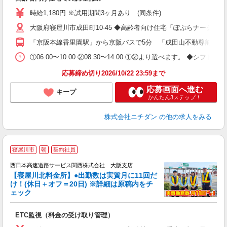
K
シ
時給1,180円 ※試用期間3ヶ月あり (同条件)
副
大阪府寝屋川市成田町10-45 ◆高齢者向け住宅「ぽぷらナーシン
支
「京阪本線香里園駅」から京阪バスで5分 「成田山不動尊前」下
①06:00〜10:00 ②08:30〜14:00 ①②より選べます。 ◆シフ
応募締め切り2026/10/22 23:59まで
応募画面へ進む
キープ
かんたん3ステップ！
株式会社ニチダン
の他の求人をみる
■
寝屋川市
朝
契約社員
在
西日本高速道路サービス関西株式会社 大阪支店
【寝屋川北料金所】●出勤数は実質月に11回だ
り
け！(休日＋オフ＝20日) ※詳細は原稿内をチ
ェック
1
後
ETC監視（料金の受け取り管理）
入
～