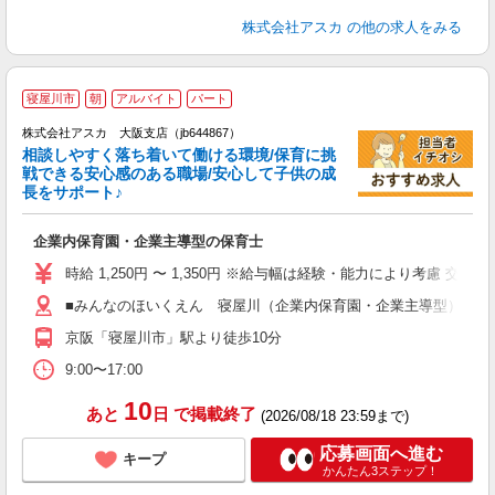
株式会社アスカ
の他の求人をみる
寝屋川市
朝
アルバイト
パート
株式会社アスカ 大阪支店（jb644867）
相談しやすく落ち着いて働ける環境/保育に挑
戦できる安心感のある職場/安心して子供の成
長をサポート♪
面
企業内保育園・企業主導型の保育士
入
不
時給 1,250円 〜 1,350円 ※給与幅は経験・能力により考慮 交
カ
■みんなのほいくえん 寝屋川（企業内保育園・企業主導型） 大阪
満
族
京阪「寝屋川市」駅より徒歩10分
9:00〜17:00
10
あと
日
で掲載終了
(2026/08/18 23:59まで)
応募画面へ進む
キープ
かんたん3ステップ！