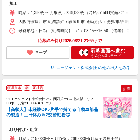
加工
入
場
時給：1,380円〜 月収例：236,000円（時給×7.58H実働×21日稼
タ
休
大阪府寝屋川市 勤務詳細：寝屋川市 通勤方法：徒歩/車/自転車/バス
場
勤務形態：日勤 【勤務時間】 （1）08:15〜16:50 【備考】 
通
り
応募締め切り2026/08/21 23:59まで
応募画面へ進む
キープ
かんたん3ステップ！
UTエージェント株式会社
の他の求人をみる
寝屋川市
朝
正社員
新着
UTエージェント株式会社 AGT関西第一CU 北大阪エリア
ED木田元宮CL《JADC1-PC》
【高収入】未経験OK♪片手で持てる自動車部品
の製造！土日休み＆2交替勤務◎
る
取り付け・組立
入
場
月給：215,000円〜 月収例：268,000円(月給＋各種手当)