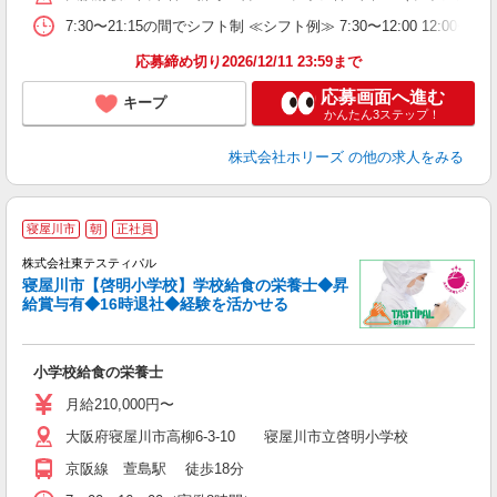
7:30〜21:15の間でシフト制 ≪シフト例≫ 7:30〜12:00 12:
応募締め切り2026/12/11 23:59まで
応募画面へ進む
キープ
かんたん3ステップ！
株式会社ホリーズ
の他の求人をみる
寝屋川市
朝
正社員
株式会社東テスティパル
寝屋川市【啓明小学校】学校給食の栄養士◆昇
非
給賞与有◆16時退社◆経験を活かせる
女
ア
上
小学校給食の栄養士
助
月給210,000円〜
大阪府寝屋川市高柳6-3-10 寝屋川市立啓明小学校
京阪線 萱島駅 徒歩18分