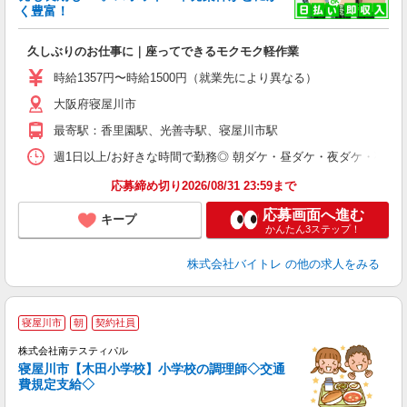
も
く豊富！
気
久しぶりのお仕事に｜座ってできるモクモク軽作業
即
活
時給1357円〜時給1500円（就業先により異なる）
（
大阪府寝屋川市
短
K
最寄駅：香里園駅、光善寺駅、寝屋川市駅
日
髪
週1日以上/お好きな時間で勤務◎ 朝ダケ・昼ダケ・夜ダケ・夜勤など、 ご自
応募締め切り2026/08/31 23:59まで
応募画面へ進む
キープ
かんたん3ステップ！
株式会社バイトレ
の他の求人をみる
当
寝屋川市
朝
契約社員
株式会社南テスティパル
寝屋川市【木田小学校】小学校の調理師◇交通
費規定支給◇