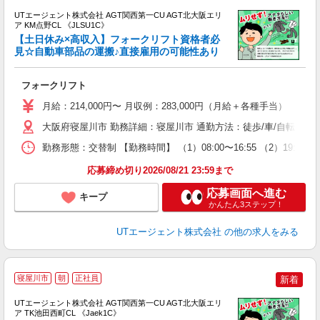
UTエージェント株式会社 AGT関西第一CU AGT北大阪エリ
ア KM点野CL 《JLSU1C》
【土日休み×高収入】フォークリフト資格者必
見☆自動車部品の運搬♪直接雇用の可能性あり
る
フォークリフト
入
場
月給：214,000円〜 月収例：283,000円（月給＋各種手当）
タ
休
大阪府寝屋川市 勤務詳細：寝屋川市 通勤方法：徒歩/車/自転車/バイ
場
勤務形態：交替制 【勤務時間】 （1）08:00〜16:55 （2）19
通
り
応募締め切り2026/08/21 23:59まで
応募画面へ進む
キープ
かんたん3ステップ！
UTエージェント株式会社
の他の求人をみる
寝屋川市
朝
正社員
新着
UTエージェント株式会社 AGT関西第一CU AGT北大阪エリ
ア TK池田西町CL 《Jaek1C》