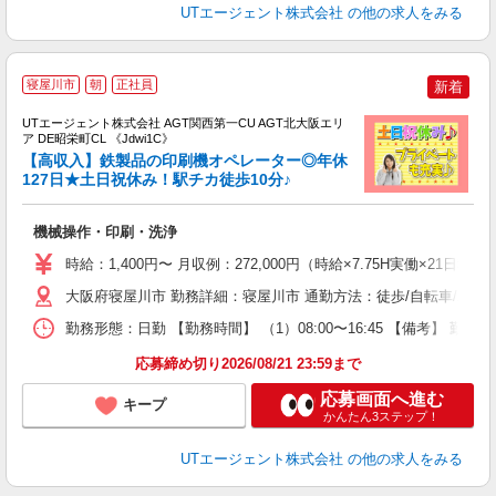
UTエージェント株式会社
の他の求人をみる
寝屋川市
朝
正社員
新着
UTエージェント株式会社 AGT関西第一CU AGT北大阪エリ
ア DE昭栄町CL 《Jdwi1C》
【高収入】鉄製品の印刷機オペレーター◎年休
127日★土日祝休み！駅チカ徒歩10分♪
パ
機械操作・印刷・洗浄
入
場
時給：1,400円〜 月収例：272,000円（時給×7.75H実働×21日稼
タ
休
大阪府寝屋川市 勤務詳細：寝屋川市 通勤方法：徒歩/自転車/バス/
場
勤務形態：日勤 【勤務時間】 （1）08:00〜16:45 【備考】 
通
り
応募締め切り2026/08/21 23:59まで
応募画面へ進む
キープ
かんたん3ステップ！
UTエージェント株式会社
の他の求人をみる