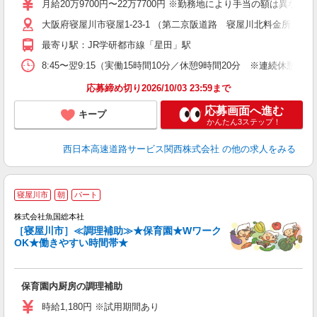
月給20万9700円〜22万7700円 ※勤務地により手当の額は異な
深
大阪府寝屋川市寝屋1-23-1 （第二京阪道路 寝屋川北料金所）
最寄り駅：JR学研都市線「星田」駅
8:45〜翌9:15（実働15時間10分／休憩9時間20分 ※連続休憩4
応募締め切り2026/10/03 23:59まで
応募画面へ進む
キープ
かんたん3ステップ！
西日本高速道路サービス関西株式会社
の他の求人をみる
寝屋川市
朝
パート
株式会社魚国総本社
［寝屋川市］≪調理補助≫★保育園★Wワーク
OK★働きやすい時間帯★
ま
未
業
保育園内厨房の調理補助
時給1,180円 ※試用期間あり