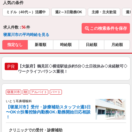
人気の条件
ミドル（40代～）活躍中
週2～3日勤務OK
主婦・主夫歓迎
週1
求人件数 :
56
件
この検索条件を保存
寝屋川市の平均時給を見る
指定なし
新着順
時給順
日給順
月給順
【大阪府】鶴見区◇横堤駅徒歩約5分◇土日祝休み◇未経験可◇
PR
ワークライフバランス重視！
＼
寝屋川市
朝
アルバイト
パート
いとう耳鼻咽喉科
【寝屋川市】受付・診療補助スタッフ☆週3日
〜OK☆扶養控除内勤務OK♪勤務開始日応相談
！
幅
クリニックでの受付・診療補助
入