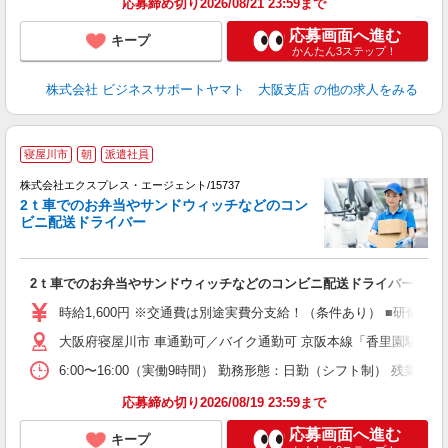
応募締め切り2026/08/21 23:59まで
応募画面へ進む
キープ
かんたん3ステップ！
株式会社 ビジネスサポートヤマト 大阪支店
の他の求人をみる
●
寝屋川市
朝
派遣社員
て
株式会社エクスプレス・エージェント/15737
用
2ｔ車でのお弁当やサンドウィッチなどのコン
ビニ配送ドライバー
■
即
ブ
2ｔ車でのお弁当やサンドウィッチなどのコンビニ配送ドライバー
収
登
時給1,600円 ※交通費は別途実費分支給！（条件あり） ■研修期間
大阪府寝屋川市 車通勤可／バイク通勤可 京阪本線「香里園駅」車
6:00〜16:00（実働9時間） 勤務形態：日勤（シフト制） 残
応募締め切り2026/08/19 23:59まで
応募画面へ進む
キープ