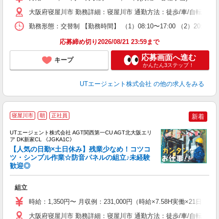
タ
休
大阪府寝屋川市 勤務詳細：寝屋川市 通勤方法：徒歩/車/自転車/バ
場
勤務形態：交替制 【勤務時間】 （1）08:10〜17:00 （2）20:
通
り
応募締め切り2026/08/21 23:59まで
応募画面へ進む
キープ
かんたん3ステップ！
UTエージェント株式会社
の他の求人をみる
寝屋川市
朝
正社員
新着
UTエージェント株式会社 AGT関西第一CU AGT北大阪エリ
ア DK新家CL 《JGKA1C》
【人気の日勤×土日休み】残業少なめ！コツコ
ツ・シンプル作業☆防音パネルの組立♪未経験
歓迎◎
る
入
組立
場
タ
時給：1,350円〜 月収例：231,000円（時給×7.58H実働×21日稼
休
大阪府寝屋川市 勤務詳細：寝屋川市 通勤方法：徒歩/車/自転車/バス
場