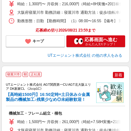
場
時給：1,300円〜 月収例：216,000円（時給×8H実働×20日稼働＋
タ
休
大阪府寝屋川市 勤務詳細：寝屋川市 通勤方法：徒歩/自転車/バス/電
場
勤務形態：日勤 【勤務時間】 （1）08:00〜16:55 【備考】 
通
り
応募締め切り2026/08/21 23:59まで
応募画面へ進む
キープ
かんたん3ステップ！
UTエージェント株式会社
の他の求人をみる
寝屋川市
朝
正社員
新着
UTエージェント株式会社 AGT関西第一CU AGT北大阪エリ
ア DK新家CL 《Jccp1C》
【高時給1500円】16:50定時×土日休み☆金属
製品の機械加工♪残業少なめ◎未経験歓迎！
る
機械加工・フレーム組立・梱包
入
場
時給：1,500円〜 月収例：261,000円（時給×7.58H実働×21日稼
タ
休
大阪府寝屋川市 勤務詳細：寝屋川市 通勤方法：徒歩/車/自転車/バス