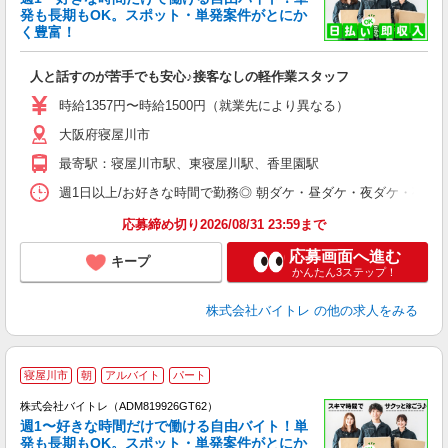
発も長期もOK。スポット・単発案件がとにか
も
く豊富！
気
人と話すのが苦手でも安心♪接客なしの軽作業スタッフ
即
活
時給1357円〜時給1500円（就業先により異なる）
（
大阪府寝屋川市
短
K
最寄駅：寝屋川市駅、東寝屋川駅、香里園駅
日
髪
週1日以上/お好きな時間で勤務◎ 朝ダケ・昼ダケ・夜ダケ・夜勤など、 ご自
応募締め切り2026/08/31 23:59まで
応募画面へ進む
キープ
かんたん3ステップ！
株式会社バイトレ
の他の求人をみる
寝屋川市
朝
アルバイト
パート
株式会社バイトレ（ADM819926GT62）
週1〜好きな時間だけで働ける自由バイト！単
発も長期もOK。スポット・単発案件がとにか