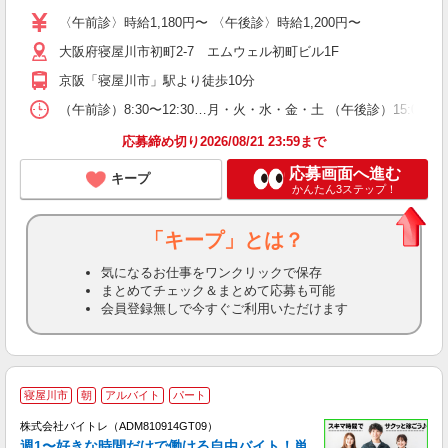
O
〈午前診〉時給1,180円〜 〈午後診〉時給1,200円〜
が
大阪府寝屋川市初町2-7 エムウェル初町ビル1F
与
京阪「寝屋川市」駅より徒歩10分
（午前診）8:30〜12:30…月・火・水・金・土 （午後診）15:
応募締め切り2026/08/21 23:59まで
応募画面へ進む
キープ
かんたん3ステップ！
「キープ」とは？
気になるお仕事をワンクリックで保存
まとめてチェック＆まとめて応募も可能
会員登録無しで今すぐご利用いただけます
寝屋川市
朝
アルバイト
パート
株式会社バイトレ（ADM810914GT09）
週1〜好きな時間だけで働ける自由バイト！単