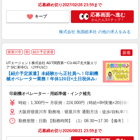
応募締め切り2027/02/28 23:59まで
応募画面へ進む
キープ
かんたん3ステップ！
株式会社 魚国総本社
の他の求人をみる
寝屋川市
朝
紹介予定派遣
新着
UTエージェント株式会社 AGT関西第一CU AGT北大阪エリ
ア SI仁和寺CL 《JYFU1C》
【紹介予定派遣】未経験から正社員へ！印刷機
械オペレーター業務！年休120日×土日祝休み♪
る
印刷機オペレーター・用紙準備・インク補充
入
場
時給：1,300円〜 月収例：224,000円（時給×8H実働×20日稼働＋
タ
休
大阪府寝屋川市 勤務地：寝屋川市 通勤方法：徒歩/自転車/電車/
場
勤務形態：日勤 【勤務時間】 （1）08:30〜17:30 【備考】 
通
り
応募締め切り2026/08/21 23:59まで