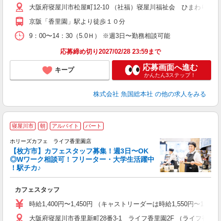
大阪府寝屋川市松屋町12-10 （社福）寝屋川福祉会 ひまわり保
京阪「香里園」駅より徒歩１０分
9：00〜14：30（5.0Ｈ） ※週3日〜勤務相談可能
応募締め切り2027/02/28 23:59まで
応募画面へ進む
キープ
かんたん3ステップ！
株式会社 魚国総本社
の他の求人をみる
寝屋川市
朝
アルバイト
パート
ホリーズカフェ ライフ香里園店
【枚方市】カフェスタッフ募集！週3日〜OK
◎Wワーク相談可！フリーター・大学生活躍中
！駅チカ♪
の
カフェスタッフ
昇
ー
時給1,400円〜1,450円 （キャストリーダーは時給1,550円〜
大阪府寝屋川市香里新町28番3-1 ライフ香里園2F （ライフ香里