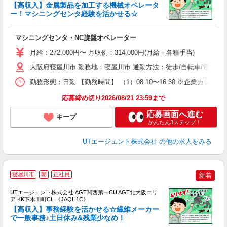
【高収入】金属製品を加工する機械オペレータ
ー！マシニングセンタ経験を活かせる☆
パ
マシニングセンタ・NC旋盤オペレーター
入
場
月給：272,000円〜 月収例：314,000円(月給＋各種手当)
タ
休
大阪府寝屋川市 勤務地：寝屋川市 通勤方法：徒歩/自転車/電車 
場
勤務形態：日勤 【勤務時間】 （1）08:10〜16:30 ※企業カ
通
り
応募締め切り2026/08/21 23:59まで
応募画面へ進む
キープ
かんたん3ステップ！
UTエージェント株式会社
の他の求人をみる
寝屋川市
朝
正社員
新着
UTエージェント株式会社 AGT関西第一CU AGT北大阪エリ
ア KK下木田町CL 《JAQH1C》
【高収入】事務経験を活かせる☆繊維メーカー
で一般事務♪土日休み&残業少なめ！