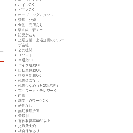
ネイルOK
ピアスOK
オープニングスタッフ
禁煙・分煙
食堂・売店あり
駅直結・駅チカ
託児所あり
上場企業・上場企業のグルー
プ会社
公的機関
リゾート
車通勤OK
バイク通勤OK
自転車通勤OK
扶養内勤務OK
残業ほぼなし
残業少なめ（月20h未満）
在宅ワーク・テレワーク可
内職
副業・WワークOK
転勤なし
無期雇用派遣
登録制
有休取得率80%以上
交通費支給
社会保険あり