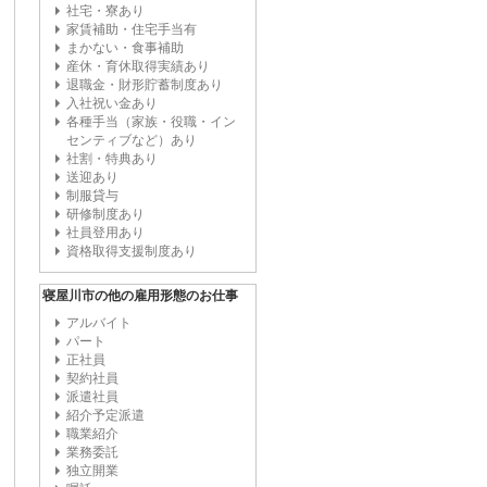
社宅・寮あり
家賃補助・住宅手当有
まかない・食事補助
産休・育休取得実績あり
退職金・財形貯蓄制度あり
入社祝い金あり
各種手当（家族・役職・イン
センティブなど）あり
社割・特典あり
送迎あり
制服貸与
研修制度あり
社員登用あり
資格取得支援制度あり
寝屋川市の他の雇用形態のお仕事
アルバイト
パート
正社員
契約社員
派遣社員
紹介予定派遣
職業紹介
業務委託
独立開業