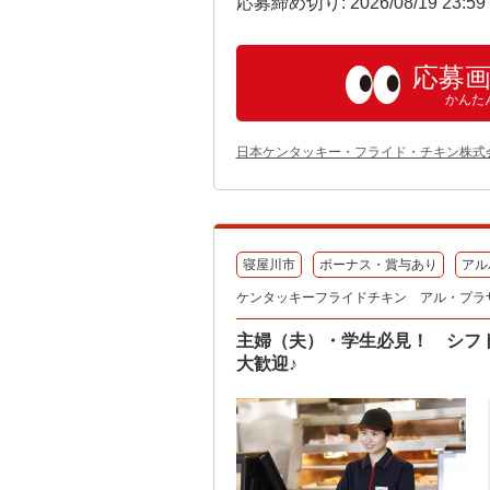
応募締め切り: 2026/08/19 23:5
応募
かんた
日本ケンタッキー・フライド・チキン株式
寝屋川市
ボーナス・賞与あり
アル
ケンタッキーフライドチキン アル・プラ
主婦（夫）・学生必見！ シフ
大歓迎♪