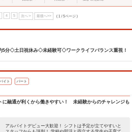
4
5
次へ >
最後へ>>
( 1 / 5ページ )
約5分◇土日祝休み◇未経験可◇ワークライフバランス重視！
バイト
パート
トに融通が利くから働きやすい！ 未経験からのチャレンジも
アルバイトデビュー大歓迎！ シフトは予定が立てやすいと
スタッフからも評判！ 学校や部活と両立する学生や子育て