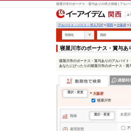
寝屋川市のボーナス・賞与ありの求人情報 | アル
エ
関西
アルバイト・バイト・求人TOP
>
関西
>
大阪府
>
勤務地
職種
寝屋川市のボーナス・賞与あ
寝屋川市のボーナス・賞与ありのアルバイト
あなたにぴったりの寝屋川市のボーナス・賞
勤務地で検索
通勤時間・区
選択・変更
大阪府
寝屋川市
未選択
選択・変更
職種
ア
雇用形態