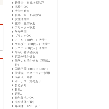
経験者・有資格者歓迎
高校生OK
大学生歓迎
新卒・第二新卒歓迎
女性活躍中
主婦・主夫歓迎
フリーター歓迎
学歴不問
ブランクOK
ミドル（40代～）活躍中
エルダー（50代～）活躍中
シニア（60代～）活躍中
障がい者積極採用
英語が活かせる
語学力を活かせる（英語以
外）
国籍不問（jobs in japan）
管理職・マネージャー採用
高収入・高額
ボーナス・賞与あり
昇給あり
日払い
週払い
給与前払いOK
完全週休2日制
年間休日120日以上