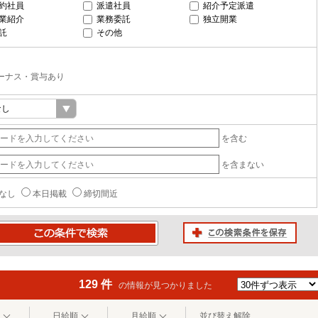
約社員
派遣社員
紹介予定派遣
業紹介
業務委託
独立開業
託
その他
ーナス・賞与あり
を含む
を含まない
なし
本日掲載
締切間近
この検索条件を保存
条件で検索
129 件
の情報が見つかりました
日給順
月給順
並び替え解除