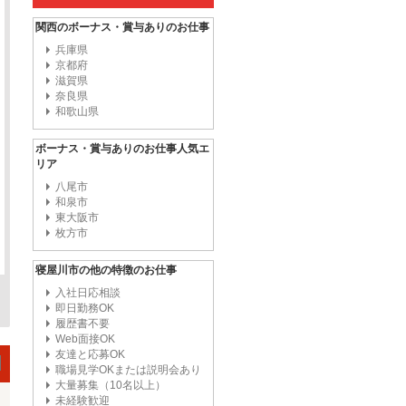
関西のボーナス・賞与ありのお仕事
兵庫県
京都府
滋賀県
奈良県
和歌山県
ボーナス・賞与ありのお仕事人気エ
リア
八尾市
和泉市
東大阪市
枚方市
寝屋川市の他の特徴のお仕事
入社日応相談
即日勤務OK
履歴書不要
Web面接OK
友達と応募OK
職場見学OKまたは説明会あり
大量募集（10名以上）
未経験歓迎