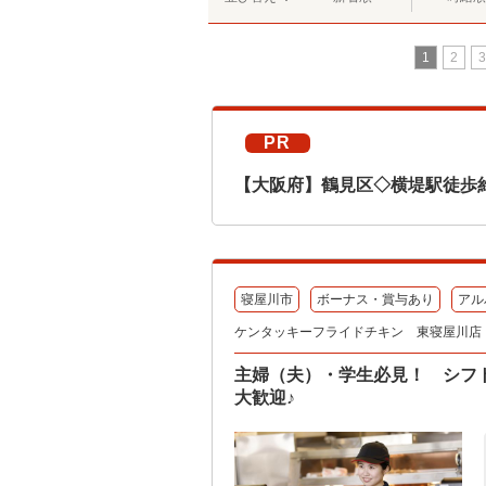
1
2
3
PR
【大阪府】鶴見区◇横堤駅徒歩
寝屋川市
ボーナス・賞与あり
アル
ケンタッキーフライドチキン 東寝屋川店
主婦（夫）・学生必見！ シフ
大歓迎♪