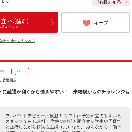
9 まで
詳細を見る
画面へ進む
キープ
ん3ステップ！
会社 の他の求人をみる
バイト
パート
ザ香里園店
トに融通が利くから働きやすい！ 未経験からのチャレンジも
アルバイトデビュー大歓迎！ シフトは予定が立てやすいと
スタッフからも評判！ 学校や部活と両立する学生や子育て
と並行しながら頑張る主婦（夫）など、 みんなから「働き