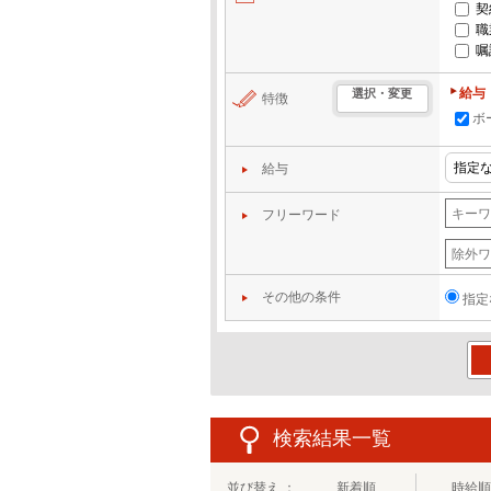
契
職
嘱
給与
選択・変更
特徴
ボ
給与
フリーワード
その他の条件
指定
この
検索結果一覧
並び替え ：
新着順
時給順