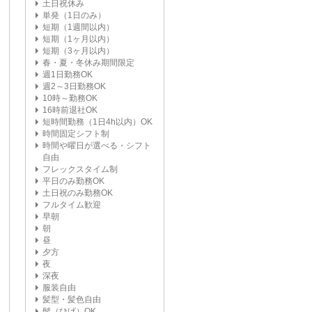
土日祝休み
単発（1日のみ）
短期（1週間以内）
短期（1ヶ月以内）
短期（3ヶ月以内）
春・夏・冬休み期間限定
週1日勤務OK
週2～3日勤務OK
10時～勤務OK
16時前退社OK
短時間勤務（1日4h以内）OK
時間固定シフト制
時間や曜日が選べる・シフト
自由
フレックスタイム制
平日のみ勤務OK
土日祝のみ勤務OK
フルタイム歓迎
早朝
朝
昼
夕方
夜
深夜
服装自由
髪型・髪色自由
髭（ひげ）OK