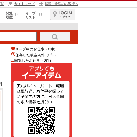
質問
サイトマップ
掲載ご希望のお客様へ
閲覧
キープ
0
0
履歴
リスト
ログイン
キープ中のお仕事（0件）
保存した検索条件（
0
件）
閲覧したお仕事（0件）
件