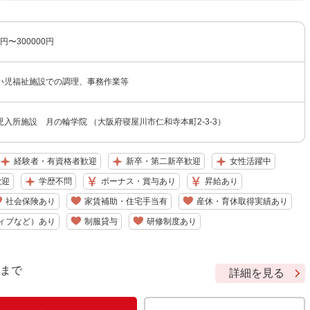
円〜300000円
い児福祉施設での調理、事務作業等
入所施設 月の輪学院 （大阪府寝屋川市仁和寺本町2-3-3）
経験者・有資格者歓迎
新卒・第二新卒歓迎
女性活躍中
歓迎
学歴不問
ボーナス・賞与あり
昇給あり
社会保険あり
家賃補助・住宅手当有
産休・育休取得実績あり
ィブなど）あり
制服貸与
研修制度あり
9 まで
詳細を見る