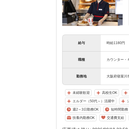
給与
時給1180円
職種
カウンター・
勤務地
大阪府寝屋川
未経験歓迎
高校生OK
エルダー（50代～）活躍中
週2～3日勤務OK
短時間勤務（
扶養内勤務OK
交通費支給