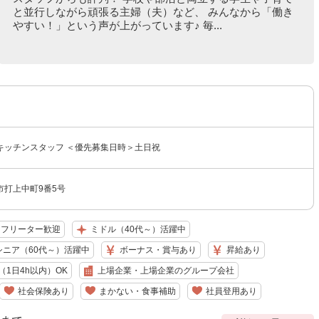
と並行しながら頑張る主婦（夫）など、 みんなから「働き
やすい！」という声が上がっています♪ 毎...
キッチンスタッフ ＜優先募集日時＞土日祝
市打上中町9番5号
フリーター歓迎
ミドル（40代～）活躍中
シニア（60代～）活躍中
ボーナス・賞与あり
昇給あり
1日4h以内）OK
上場企業・上場企業のグループ会社
社会保険あり
まかない・食事補助
社員登用あり