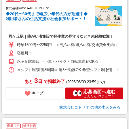
株式会社kotrio /●KT-H-1955725
女
◆20代〜60代まで幅広い年代の方が活躍中◆
ド
利用者さんの生活支援や社会参加サポート！
活
ル
自
忍ケ丘駅｜障がい者施設で軽作業の見守りなど＊未経験歓迎！
役
時給1600円〜2250円 ＜日払い有/週払い有/交通費全支給(ガソリ
寝屋川市
忍ヶ丘駅周辺 ⇒⇒車・バイク・自転車通勤OK☆
≪シフト制/実働8時間≫ 週3〜勤務OK 希望シフト制 [例] ・8:00〜17:0
3
あと
日
で掲載終了
(2026/08/09 23:59まで)
応募画面へ進む
キープ
かんたん3ステップ！
株式会社コトリオ
の他の求人をみる
寝屋川市
派遣社員
仕