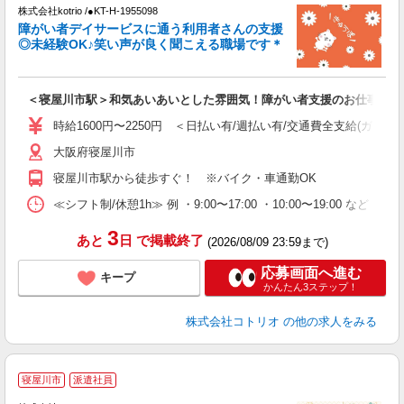
株式会社kotrio /●KT-H-1955098
女
障がい者デイサービスに通う利用者さんの支援
ド
◎未経験OK♪笑い声が良く聞こえる職場です＊
活
ル
自
＜寝屋川市駅＞和気あいあいとした雰囲気！障がい者支援のお仕事
役
時給1600円〜2250円 ＜日払い有/週払い有/交通費全支給(ガソリ
大阪府寝屋川市
寝屋川市駅から徒歩すぐ！ ※バイク・車通勤OK
≪シフト制/休憩1h≫ 例 ・9:00〜17:00 ・10:00〜19:00 など 
3
あと
日
で掲載終了
(2026/08/09 23:59まで)
応募画面へ進む
キープ
かんたん3ステップ！
株式会社コトリオ
の他の求人をみる
寝屋川市
派遣社員
仕