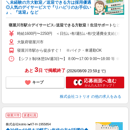
＼未経験の方大歓迎／送迎できる方は採用優遇
女
◎人気のデイサービスで『リハビリのお手伝い
ド
』、『送迎』など
活
ル
寝屋川市駅☆デイサービス♪送迎できる方歓迎！生活サポートなど
自
時給1600円〜2250円 ＜日払い有/週払い有/交通費全支給(ガソリ
役
大阪府寝屋川市
寝屋川市駅から徒歩すぐ！ ※バイク・車通勤OK
【シフト制/休憩1h/週3日〜】 8:00〜17:00 9:00〜18:00 等 ※残業
3
あと
日
で掲載終了
(2026/08/09 23:59まで)
応募画面へ進む
キープ
かんたん3ステップ！
株式会社コトリオ
の他の求人をみる
寝屋川市
派遣社員
株式会社kotrio /●KT-H-1955854
女