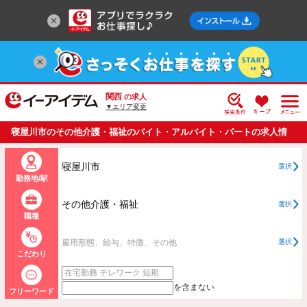
関西
の求人
▼エリア変更
寝屋川市のその他介護・福祉のバイト・アルバイト・パートの求人情
報一覧
寝屋川市
選択
勤務地/駅
その他介護・福祉
選択
職種
雇用形態、給与、特徴、その他
選択
こだわり
を含まない
フリーワード