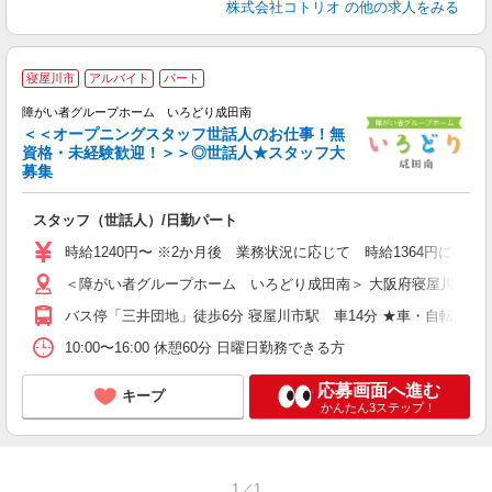
株式会社コトリオ
の他の求人をみる
私
寝屋川市
アルバイト
パート
ま
障がい者グループホーム いろどり成田南
＜＜オープニングスタッフ世話人のお仕事！無
資格・未経験歓迎！＞＞◎世話人★スタッフ大
一
募集
スタッフ（世話人）/日勤パート
時給1240円〜 ※2か月後 業務状況に応じて 時給1364円に変更
＜障がい者グループホーム いろどり成田南＞ 大阪府寝屋川市成田南
バス停「三井団地」徒歩6分 寝屋川市駅 車14分 ★車・自転車・
10:00〜16:00 休憩60分 日曜日勤務できる方
応募画面へ進む
キープ
かんたん3ステップ！
1／1