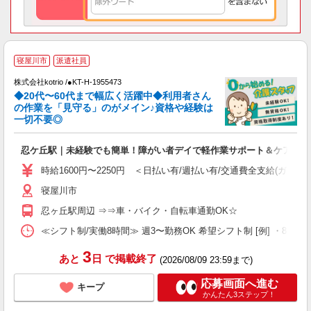
寝屋川市
派遣社員
株式会社kotrio /●KT-H-1955473
◆20代〜60代まで幅広く活躍中◆利用者さん
さ
の作業を「見守る」のがメイン♪資格や経験は
一切不要◎
女
ド
忍ケ丘駅｜未経験でも簡単！障がい者デイで軽作業サポート＆ケア
活
ル
時給1600円〜2250円 ＜日払い有/週払い有/交通費全支給(ガソリ
自
寝屋川市
役
忍ヶ丘駅周辺 ⇒⇒車・バイク・自転車通勤OK☆
≪シフト制/実働8時間≫ 週3〜勤務OK 希望シフト制 [例] ・8:00〜17:0
3
あと
日
で掲載終了
(2026/08/09 23:59まで)
応募画面へ進む
キープ
かんたん3ステップ！