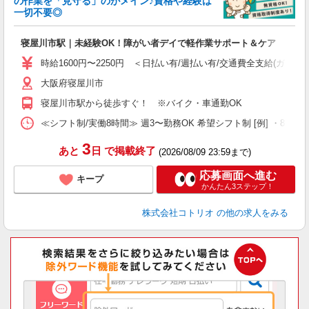
の作業を「見守る」のがメイン♪資格や経験は
一切不要◎
女
ド
寝屋川市駅｜未経験OK！障がい者デイで軽作業サポート＆ケア
活
ル
時給1600円〜2250円 ＜日払い有/週払い有/交通費全支給(ガソリ
自
大阪府寝屋川市
役
寝屋川市駅から徒歩すぐ！ ※バイク・車通勤OK
≪シフト制/実働8時間≫ 週3〜勤務OK 希望シフト制 [例] ・8:00〜17:0
3
あと
日
で掲載終了
(2026/08/09 23:59まで)
応募画面へ進む
キープ
かんたん3ステップ！
株式会社コトリオ
の他の求人をみる