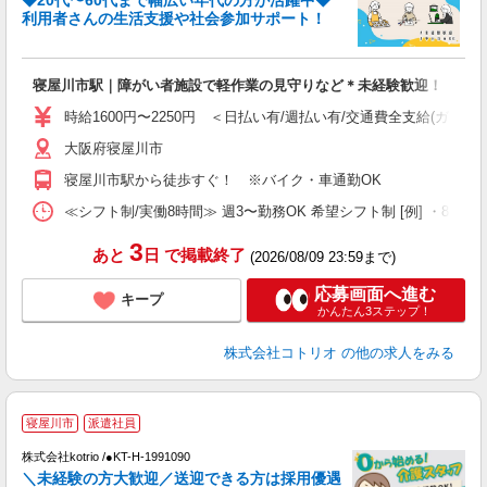
◆20代〜60代まで幅広い年代の方が活躍中◆
ド
利用者さんの生活支援や社会参加サポート！
活
ル
自
寝屋川市駅｜障がい者施設で軽作業の見守りなど＊未経験歓迎！
役
時給1600円〜2250円 ＜日払い有/週払い有/交通費全支給(ガソリ
大阪府寝屋川市
寝屋川市駅から徒歩すぐ！ ※バイク・車通勤OK
≪シフト制/実働8時間≫ 週3〜勤務OK 希望シフト制 [例] ・8:00〜17:0
3
あと
日
で掲載終了
(2026/08/09 23:59まで)
応募画面へ進む
キープ
かんたん3ステップ！
株式会社コトリオ
の他の求人をみる
寝屋川市
派遣社員
♪
株式会社kotrio /●KT-H-1991090
＼未経験の方大歓迎／送迎できる方は採用優遇