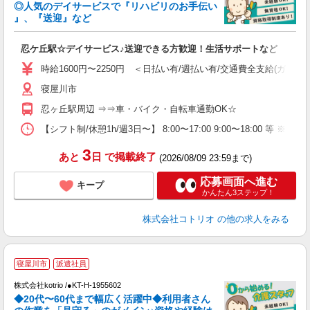
女
◎人気のデイサービスで『リハビリのお手伝い
ド
』、『送迎』など
活
ル
忍ケ丘駅☆デイサービス♪送迎できる方歓迎！生活サポートなど
自
時給1600円〜2250円 ＜日払い有/週払い有/交通費全支給(ガソリ
役
寝屋川市
忍ヶ丘駅周辺 ⇒⇒車・バイク・自転車通勤OK☆
【シフト制/休憩1h/週3日〜】 8:00〜17:00 9:00〜18:00 等 ※残業
3
あと
日
で掲載終了
(2026/08/09 23:59まで)
応募画面へ進む
キープ
かんたん3ステップ！
株式会社コトリオ
の他の求人をみる
寝屋川市
派遣社員
株式会社kotrio /●KT-H-1955602
◆20代〜60代まで幅広く活躍中◆利用者さん
さ