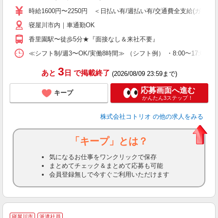
役
時給1600円〜2250円 ＜日払い有/週払い有/交通費全支給(ガソリ
寝屋川市内｜車通勤OK
香里園駅〜徒歩5分★『面接なし＆来社不要』
≪シフト制/週3〜OK/実働8時間≫ （シフト例） ・8:00〜17:00
3
あと
日
で掲載終了
(2026/08/09 23:59まで)
応募画面へ進む
キープ
かんたん3ステップ！
株式会社コトリオ
の他の求人をみる
「キープ」とは？
気になるお仕事をワンクリックで保存
まとめてチェック＆まとめて応募も可能
会員登録無しで今すぐご利用いただけます
寝屋川市
派遣社員