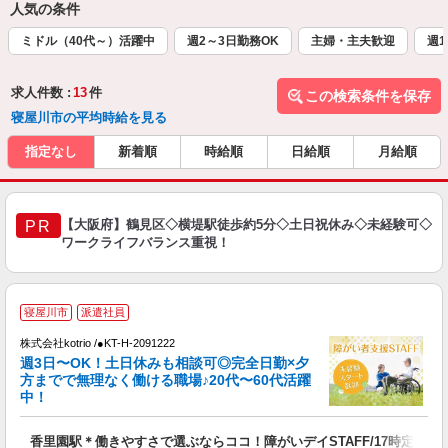
人気の条件
ミドル（40代～）活躍中
週2～3日勤務OK
主婦・主夫歓迎
週1
求人件数 :
13
件
この検索条件を保存
寝屋川市の平均時給を見る
指定なし
新着順
時給順
日給順
月給順
【大阪府】鶴見区◇横堤駅徒歩約5分◇土日祝休み◇未経験可◇
PR
ワークライフバランス重視！
寝屋川市
派遣社員
は
株式会社kotrio /●KT-H-2091222
女
週3日〜OK！土日休みも相談可◎完全日勤×夕
ド
方までで無理なく働ける職場♪20代〜60代活躍
活
中！
ル
自
香里園駅＊働きやすさで選ぶならココ！障がいデイSTAFF/17時定時