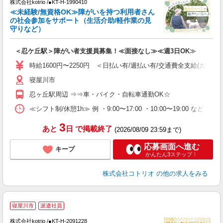
株式会社kotrio /●KT-H-1990410
女
≪未経験/無資格OK≫障がいを持つ利用者さん
ド
の社会参加をサポート（生活介助/軽作業の見
活
守りなど）
ル
自
＜忍ケ丘駅＞障がい者支援員募集！≪面接なし≫≪週3日OK≫
役
時給1600円〜2250円 ＜日払い有/週払い有/交通費全支給(ガソリ
寝屋川市
忍ヶ丘駅周辺 ⇒⇒車・バイク・自転車通勤OK☆
≪シフト制/休憩1h≫ 例 ・9:00〜17:00 ・10:00〜19:00 など 
3
あと
日
で掲載終了
(2026/08/09 23:59まで)
応募画面へ進む
キープ
かんたん3ステップ！
株式会社コトリオ
の他の求人をみる
寝屋川市
派遣社員
は
株式会社kotrio /●KT-H-2091228