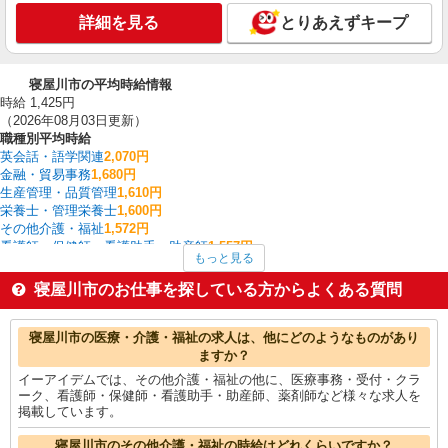
詳細を見る
とりあえずキープ
寝屋川市の平均時給情報
時給 1,425円
（2026年08月03日更新）
職種別平均時給
英会話・語学関連
2,070円
金融・貿易事務
1,680円
生産管理・品質管理
1,610円
栄養士・管理栄養士
1,600円
その他介護・福祉
1,572円
看護師・保健師・看護助手・助産師
1,557円
もっと見る
家電・携帯販売
1,550円
中型（2t・4t）ドライバー
1,533円
寝屋川市のお仕事を探している方からよくある質問
一般・営業事務
1,487円
介護職・ヘルパー
1,486円
寝屋川市の他の職種の平均時給を見る
寝屋川市の医療・介護・福祉の求人は、他にどのようなものがあり
ますか？
イーアイデムでは、その他介護・福祉の他に、医療事務・受付・クラ
ーク、看護師・保健師・看護助手・助産師、薬剤師など様々な求人を
掲載しています。
寝屋川市のその他介護・福祉の時給はどれくらいですか？