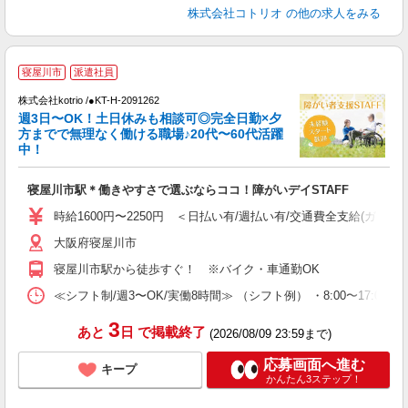
株式会社コトリオ
の他の求人をみる
寝屋川市
派遣社員
は
株式会社kotrio /●KT-H-2091262
女
週3日〜OK！土日休みも相談可◎完全日勤×夕
ド
方までで無理なく働ける職場♪20代〜60代活躍
活
中！
ル
自
寝屋川市駅＊働きやすさで選ぶならココ！障がいデイSTAFF
役
時給1600円〜2250円 ＜日払い有/週払い有/交通費全支給(ガソリ
大阪府寝屋川市
寝屋川市駅から徒歩すぐ！ ※バイク・車通勤OK
≪シフト制/週3〜OK/実働8時間≫ （シフト例） ・8:00〜17:00
3
あと
日
で掲載終了
(2026/08/09 23:59まで)
応募画面へ進む
キープ
かんたん3ステップ！