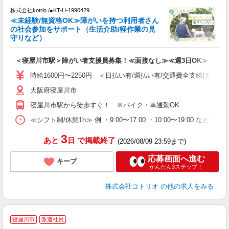
株式会社kotrio /●KT-H-1990429
女
≪未経験/無資格OK≫障がいを持つ利用者さん
ド
の社会参加をサポート（生活介助/軽作業の見
活
守りなど）
ル
自
＜寝屋川市駅＞障がい者支援員募集！≪面接なし≫≪週3日OK≫
役
時給1600円〜2250円 ＜日払い有/週払い有/交通費全支給(ガソリ
大阪府寝屋川市
寝屋川市駅から徒歩すぐ！ ※バイク・車通勤OK
≪シフト制/休憩1h≫ 例 ・9:00〜17:00 ・10:00〜19:00 など 
3
あと
日
で掲載終了
(2026/08/09 23:59まで)
応募画面へ進む
キープ
かんたん3ステップ！
株式会社コトリオ
の他の求人をみる
寝屋川市
派遣社員
ト