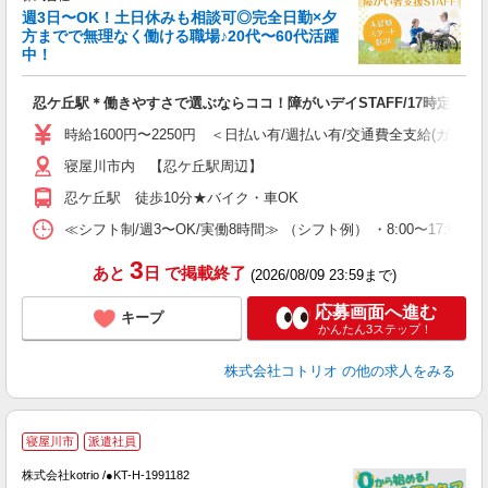
女
週3日〜OK！土日休みも相談可◎完全日勤×夕
ド
方までで無理なく働ける職場♪20代〜60代活躍
活
中！
ル
自
忍ケ丘駅＊働きやすさで選ぶならココ！障がいデイSTAFF/17時定時
役
時給1600円〜2250円 ＜日払い有/週払い有/交通費全支給(ガソリ
寝屋川市内 【忍ケ丘駅周辺】
忍ケ丘駅 徒歩10分★バイク・車OK
≪シフト制/週3〜OK/実働8時間≫ （シフト例） ・8:00〜17:00
3
あと
日
で掲載終了
(2026/08/09 23:59まで)
応募画面へ進む
キープ
かんたん3ステップ！
株式会社コトリオ
の他の求人をみる
寝屋川市
派遣社員
♪
株式会社kotrio /●KT-H-1991182