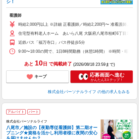
シ！
師
看護師
入
未
時給2,000円以上 ※詳細 正看護師／時給2,200円〜 准看護師／
婦
住宅型有料老人ホーム あいら八尾 大阪府八尾市桂町6丁目15
エ
給
近鉄バス「福万寺口」バス停徒歩5分
自
タ
9:00〜18:00の間で、1日8時間勤務（休憩1時間） ※時間・曜
務
10
あと
日
で掲載終了
(2026/08/18 23:59まで)
応募画面へ進む
キープ
かんたん3ステップ！
株式会社パーソナルライフ
の他の求人をみる
アルバイト
パート
株式会社パーソナルライフ
八尾市／施設の【夜勤専従看護師】第二期オー
プニング★資格を活かし利用者様に夜間の安心
護
を届けませんか？