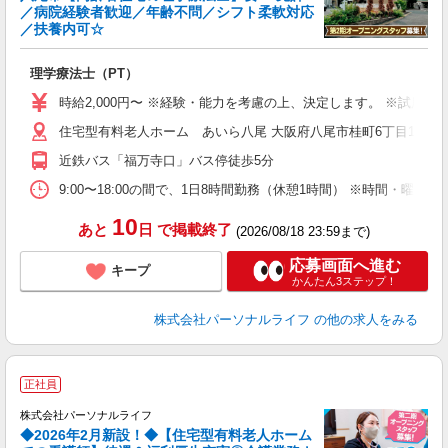
／病院経験者歓迎／年齢不問／シフト柔軟対応
ブ
／扶養内可☆
く
も
理学療法士（PT）
入
未
時給2,000円〜 ※経験・能力を考慮の上、決定します。 ※試用期
婦
住宅型有料老人ホーム あいら八尾 大阪府八尾市桂町6丁目15
エ
給
近鉄バス「福万寺口」バス停徒歩5分
自
タ
9:00〜18:00の間で、1日8時間勤務（休憩1時間） ※時間・曜
務
10
あと
日
で掲載終了
(2026/08/18 23:59まで)
応募画面へ進む
キープ
かんたん3ステップ！
株式会社パーソナルライフ
の他の求人をみる
正社員
株式会社パーソナルライフ
◆2026年2月新設！◆【住宅型有料老人ホーム