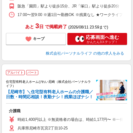
入
阪急「園田」駅より徒歩15分、JR「塚口」駅より徒歩20分
日
ス
17:00〜翌9:00 ※週1日〜勤務OK ※残業なし ★ワークライフバ
勤
3
あと
日
で掲載終了
(2026/08/11 23:59まで)
応募画面へ進む
キープ
かんたん3ステップ！
株式会社パーソナルライフ
の他の求人をみる
アルバイト
パート
住宅型有料老人ホームびれい尼崎（株式会社パーソナルラ
イフ）
【尼崎市】＼住宅型有料老人ホームの介護職／
な
日数・時間応相談！夜勤ナシ！残業ほぼナシ！
ま
介護職
入
時給1,400円以上 ※無資格者の場合は、時給1,177円〜 ※一律
迎
兵庫県尼崎市瓦宮2丁目10-25
ル