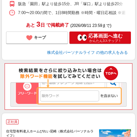
あ
阪急「園田」駅より徒歩15分、JR「塚口」駅より徒歩20分
土
車
7:00〜20:00の間で、1日8時間勤務 ※時間・曜日応相談 ※週1
副
3
あと
日
で掲載終了
(2026/08/11 23:59まで)
応募画面へ進む
キープ
かんたん3ステップ！
株式会社パーソナルライフ
の他の求人をみる
正社員
住宅型有料老人ホームびれい尼崎（株式会社パーソナルラ
イフ）