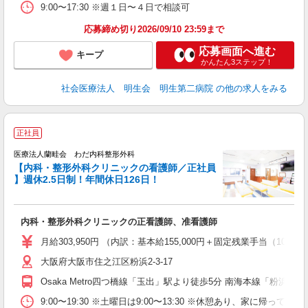
9:00〜17:30 ※週１日〜４日で相談可
応募締め切り2026/09/10 23:59まで
応募画面へ進む
キープ
かんたん3ステップ！
社会医療法人 明生会 明生第二病院
の他の求人をみる
正社員
医療法人蘭畦会 わだ内科整形外科
外
【内科・整形外科クリニックの看護師／正社員
時
】週休2.5日制！年間休日126日！
＆
ど
内科・整形外科クリニックの正看護師、准看護師
入
～
月給303,950円 （内訳：基本給155,000円＋固定残業手当（1
ナ
大阪府大阪市住之江区粉浜2-3-17
チ
り
Osaka Metro四つ橋線「玉出」駅より徒歩5分 南海本線「粉浜」
9:00〜19:30 ※土曜日は9:00〜13:30 ※休憩あり