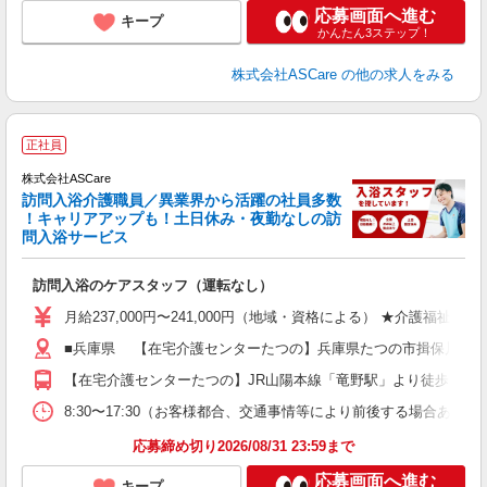
応募画面へ進む
キープ
かんたん3ステップ！
株式会社ASCare
の他の求人をみる
ア
正社員
リ
れ
株式会社ASCare
訪問入浴介護職員／異業界から活躍の社員多数
！キャリアアップも！土日休み・夜勤なしの訪
業
問入浴サービス
ま
訪問入浴のケアスタッフ（運転なし）
入
格
月給237,000円〜241,000円（地域・資格による） ★介護福祉
週
■兵庫県 【在宅介護センターたつの】兵庫県たつの市揖保川町黍田50
り
【在宅介護センターたつの】JR山陽本線「竜野駅」より徒歩3分 
8:30〜17:30（お客様都合、交通事情等により前後する場合あり）
応募締め切り2026/08/31 23:59まで
応募画面へ進む
キープ