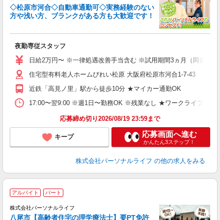
タ
◇松原市河合◇自動車通勤可◇実務経験のない
方や浅い方、ブランクがある方も大歓迎です！
時
夜勤専従スタッフ
入
未
日給2万円〜 ※一律処遇改善手当含む ※試用期間3ヵ月（同条件）
婦
住宅型有料老人ホームびれい松原 大阪府松原市河合1-7-43
～
あ
近鉄「高見ノ里」駅から徒歩10分 ★マイカー通勤OK
の
通
17:00〜翌9:00 ※週1日〜勤務OK ※残業なし ★ワークライフバ
K 
応募締め切り2026/08/19 23:59まで
応募画面へ進む
キープ
かんたん3ステップ！
株式会社パーソナルライフ
の他の求人をみる
アルバイト
パート
株式会社パーソナルライフ
八尾市【高齢者住宅の理学療法士】要PT免許