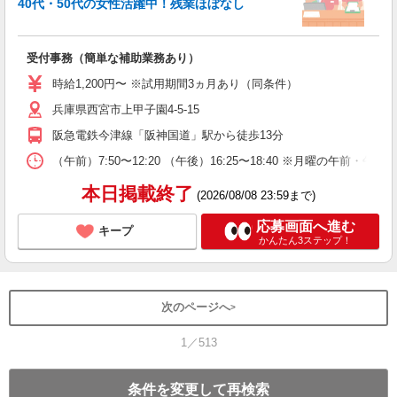
40代・50代の女性活躍中！残業ほぼなし
K
受付事務（簡単な補助業務あり）
入
活
時給1,200円〜 ※試用期間3ヵ月あり（同条件）
自
兵庫県西宮市上甲子園4-5-15
阪急電鉄今津線「阪神国道」駅から徒歩13分
（午前）7:50〜12:20 （午後）16:25〜18:40 ※月曜の
本日掲載終了
(2026/08/08 23:59まで)
応募画面へ進む
キープ
かんたん3ステップ！
次のページへ
1／513
条件を変更して再検索