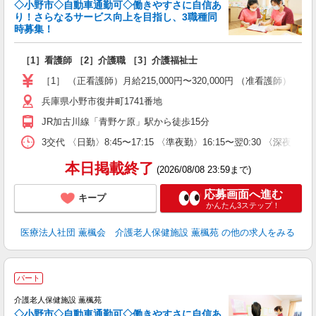
◇小野市◇自動車通勤可◇働きやすさに自信あ
り！さらなるサービス向上を目指し、3職種同
時募集！
名
［1］看護師 ［2］介護職 ［3］介護福祉士
未
昇
［1］ （正看護師）月給215,000円〜320,000円 （准看護師）月給2
兵庫県小野市復井町1741番地
JR加古川線「青野ケ原」駅から徒歩15分
3交代 〈日勤〉8:45〜17:15 〈準夜勤〉16:15〜翌0:30 〈深夜
本日掲載終了
(2026/08/08 23:59まで)
応募画面へ進む
キープ
かんたん3ステップ！
医療法人社団 薫楓会 介護老人保健施設 薫楓苑
の他の求人をみる
パート
介護老人保健施設 薫楓苑
◇小野市◇自動車通勤可◇働きやすさに自信あ