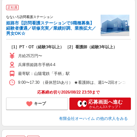
／
正社員
なないろ訪問看護ステーション
て
姫路市【訪問看護ステーションで3職種募集】
経験者優遇／研修充実／業績好調、業務拡大／
男女OK☆
日
［1］PT・OT（経験3年以上） ［2］看護師（経験3年以上）
経
昼
月給25万円〜
兵庫県姫路市手柄4-4
最寄駅：山陽電鉄「手柄」駅
9:00〜17:30 （昼休憩1hあり） ★看護師は、週1〜2回オンコ
応募締め切り2026/08/22 23:59まで
応募画面へ進む
キープ
かんたん3ステップ！
有限会社オーハイム
の他の求人をみる