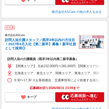
かんたん3ステップ！
株式会社ASCare
の他の求人をみる
ア
正社員
リ
株式会社ASCare
訪問入浴介護スタッフ／既卒3年以内の方注目
！2027年4月入社【第二新卒】募集！新卒社員
として採用◎
［
訪問入浴の介護職員（既卒3年以内第二新卒募集）
W
経
【関東エリア】 月給232,000円〜265,000円 【関東エリア
2
北海道エリア、東北エリア、関東エリア、東海エリア、関西エリア
率
8:30〜17:30 ※お客様都合、交通事情等により前後する場合あ
あ
応募締め切り2026/08/31 23:59まで
応募画面へ進む
キープ
かんたん3ステップ！
株式会社ASCare
の他の求人をみる