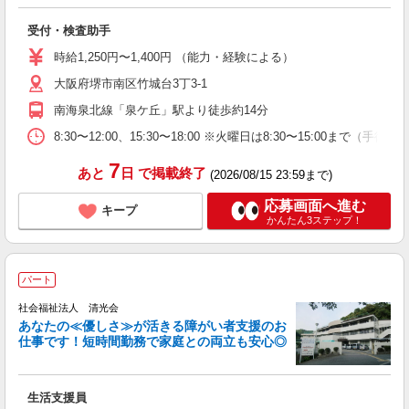
り
受付・検査助手
朝
時給1,250円〜1,400円 （能力・経験による）
通
大阪府堺市南区竹城台3丁3-1
南海泉北線「泉ケ丘」駅より徒歩約14分
8:30〜12:00、15:30〜18:00 ※火曜日は8:30〜15
7
あと
日
で掲載終了
(2026/08/15 23:59まで)
応募画面へ進む
キープ
かんたん3ステップ！
パート
社会福祉法人 清光会
あなたの≪優しさ≫が活きる障がい者支援のお
仕事です！短時間勤務で家庭との両立も安心◎
お
リ
生活支援員
職