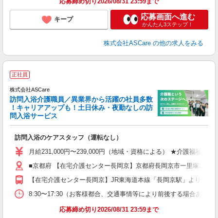
応募締め切り2026/08/31 23:59まで
応募画面へ進む
キープ
かんたん3ステップ！
株式会社ASCare
の他の求人をみる
ア
正社員
リ
れ
株式会社ASCare
訪問入浴介護職員／異業界から活躍の社員多数
！キャリアアップも！土日休み・夜勤なしの訪
業
問入浴サービス
ま
訪問入浴のケアスタッフ（運転なし）
入
格
月給231,000円〜239,000円（地域・資格による） ★介護福祉
週
■京都府 【在宅介護センター長岡京】京都府長岡京市一里塚2番地4
り
【在宅介護センター長岡京】JR東海道本線「長岡京駅」より約6分
8:30〜17:30（お客様都合、交通事情等により前後する場合あり）
応募締め切り2026/08/31 23:59まで