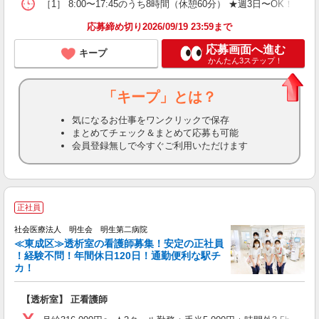
勤
［1］ 8:00〜17:45のうち8時間（休憩60分） ★週3日〜OK！ ［2］
煙
応募締め切り2026/09/19 23:59まで
応募画面へ進む
キープ
かんたん3ステップ！
「キープ」とは？
気になるお仕事をワンクリックで保存
まとめてチェック＆まとめて応募も可能
会員登録無しで今すぐご利用いただけます
正社員
社会医療法人 明生会 明生第二病院
≪東成区≫透析室の看護師募集！安定の正社員
！経験不問！年間休日120日！通勤便利な駅チ
い
カ！
な
【透析室】 正看護師
未
日