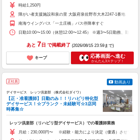
ド
時給1,250円
り
障がい者支援施設和泉の里 大阪府泉佐野市大木2247-1番地
フ
南海ウイングバス「一土庄橋」バス停降車すぐ
日勤10:00〜15:00（休憩12:00〜12:45） ※週3〜5日勤務、勤務
7
あと
日
で掲載終了
(2026/08/15 23:59まで)
応募画面へ進む
キープ
かんたん3ステップ！
正社員
動画あり
グ
デイサービス レッツ倶楽部 （株式会社ダイワ）
【正・准看護師】日勤のみ！！リハビリ特化型
デイサービス！☆ブランク・未経験可☆3店同
時募集☆
ワ
レッツ倶楽部（リハビリ型デイサービス）での看護師業務
入
格
月給：230,000円〜 ※経験・能力により決定（優遇）させてい
昇