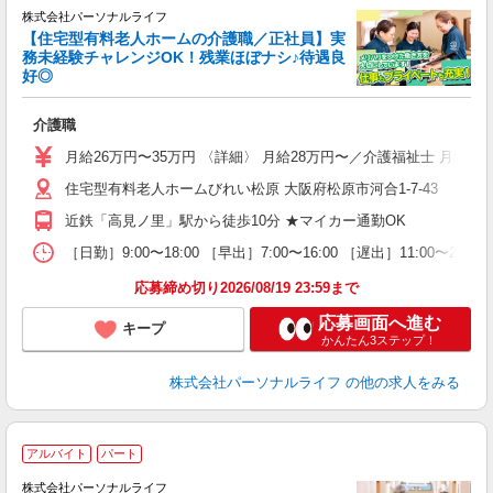
株式会社パーソナルライフ
【住宅型有料老人ホームの介護職／正社員】実
務未経験チャレンジOK！残業ほぼナシ♪待遇良
好◎
グ
介護職
入
未
月給26万円〜35万円 〈詳細〉 月給28万円〜／介護福祉士 月給
婦
住宅型有料老人ホームびれい松原 大阪府松原市河合1-7-43
～
ナ
近鉄「高見ノ里」駅から徒歩10分 ★マイカー通勤OK
煙
休
［日勤］9:00〜18:00 ［早出］7:00〜16:00 ［遅出］11:00〜
退
応募締め切り2026/08/19 23:59まで
応募画面へ進む
キープ
かんたん3ステップ！
株式会社パーソナルライフ
の他の求人をみる
アルバイト
パート
株式会社パーソナルライフ