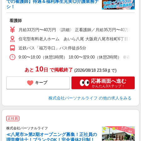
での看護師】待遇＆福利厚生充実◎介護業務ナ
シ！
の
看護師
入
未
月給33万円〜40万円 〈詳細〉 正看護師／月給35万円〜40万円
婦
住宅型有料老人ホーム あいら八尾 大阪府八尾市桂町6丁目15
エ
ー
近鉄バス「福万寺口」バス停徒歩5分
ー
O
9:00〜18:00（休憩1時間） 18:00〜翌9:00（休憩2時間
険
10
あと
日
で掲載終了
(2026/08/18 23:59まで)
応募画面へ進む
キープ
かんたん3ステップ！
株式会社パーソナルライフ
の他の求人をみる
正社員
株式会社パーソナルライフ
≪八尾市≫第2期オープニング募集！正社員の
理学療法士！ブランクOK！完全週休2日制！