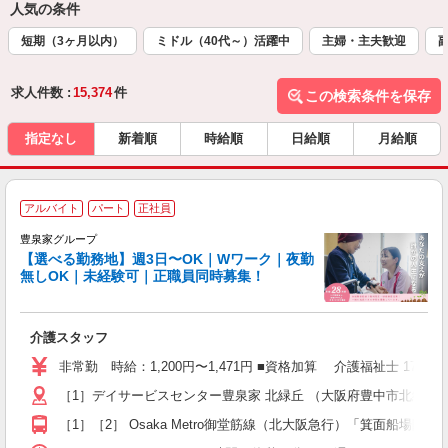
人気の条件
短期（3ヶ月以内）
ミドル（40代～）活躍中
主婦・主夫歓迎
求人件数 :
15,374
件
この検索条件を保存
指定なし
新着順
時給順
日給順
月給順
アルバイト
パート
正社員
豊泉家グループ
【選べる勤務地】週3日〜OK｜Wワーク｜夜勤
無しOK｜未経験可｜正職員同時募集！
け
り
介護スタッフ
入
り
非常勤 時給：1,200円〜1,471円 ■資格加算 介護福祉士 1
二
［1］デイサービスセンター豊泉家 北緑丘 （大阪府豊中市北緑丘2-
ラ
ア
［1］［2］ Osaka Metro御堂筋線（北大阪急行）「箕面船場
週