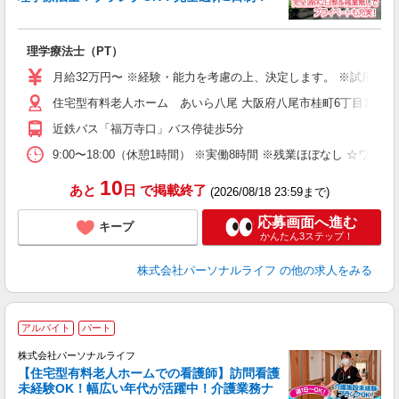
ち
理学療法士（PT）
入
未
月給32万円〜 ※経験・能力を考慮の上、決定します。 ※試用期間
婦
住宅型有料老人ホーム あいら八尾 大阪府八尾市桂町6丁目15
エ
あ
近鉄バス「福万寺口」バス停徒歩5分
煙
な
9:00〜18:00（休憩1時間） ※実働8時間 ※残業ほぼなし ☆ワ
績
10
あと
日
で掲載終了
(2026/08/18 23:59まで)
応募画面へ進む
キープ
かんたん3ステップ！
株式会社パーソナルライフ
の他の求人をみる
2
アルバイト
パート
株式会社パーソナルライフ
【住宅型有料老人ホームでの看護師】訪問看護
未経験OK！幅広い年代が活躍中！介護業務ナ