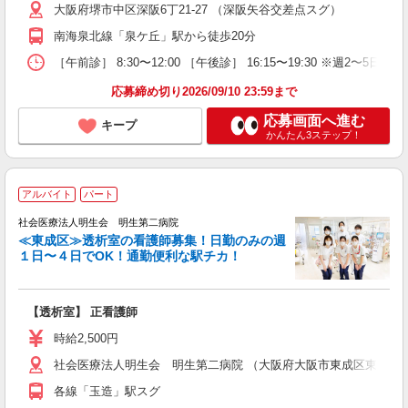
大阪府堺市中区深阪6丁21-27 （深阪矢谷交差点スグ）
南海泉北線「泉ケ丘」駅から徒歩20分
［午前診］ 8:30〜12:00 ［午後診］ 16:15〜19:30 ※週
応募締め切り2026/09/10 23:59まで
応募画面へ進む
キープ
かんたん3ステップ！
アルバイト
パート
社会医療法人明生会 明生第二病院
≪東成区≫透析室の看護師募集！日勤のみの週
１日〜４日でOK！通勤便利な駅チカ！
待
経
【透析室】 正看護師
直
時給2,500円
社会医療法人明生会 明生第二病院 （大阪府大阪市東成区東小橋1-1
各線「玉造」駅スグ