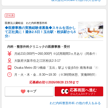
正社員
職
医療法人蘭畦会 わだ内科整形外科
◆医療事務の実務経験者募集◆スキルを活かし
て正社員に！週休2.5日！玉出駅・粉浜駅から5
分♪
し
内科・整形外科クリニックの医療事務・受付
あ
月給210,000円〜260,000円 ※試用期間3ヵ月あり（同条件） 
チ
大阪府大阪市住之江区粉浜2-3-17
り
Osaka Metro 四つ橋線「玉出」駅より徒歩5分 南海本線「粉浜」
月・火・木・金…8:30〜19:30 （※3時間休憩、実働8時間） 土…
応募締め切り2026/08/28 23:59まで
応募画面へ進む
キープ
かんたん3ステップ！
わだ内科整形外科
の他の求人をみる