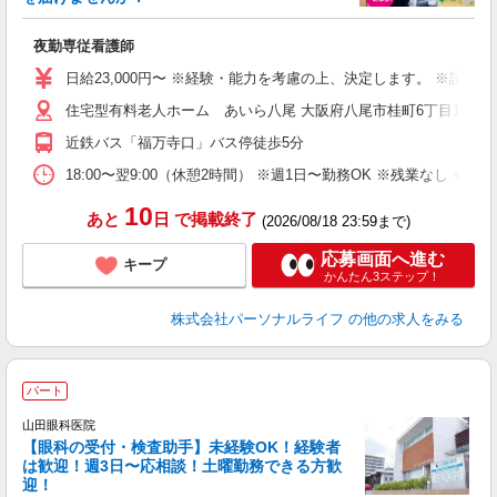
週
夜勤専従看護師
入
未
日給23,000円〜 ※経験・能力を考慮の上、決定します。 ※試用
婦
住宅型有料老人ホーム あいら八尾 大阪府八尾市桂町6丁目15
エ
給
近鉄バス「福万寺口」バス停徒歩5分
自
ス
18:00〜翌9:00（休憩2時間） ※週1日〜勤務OK ※残業なし ★
勤
10
あと
日
で掲載終了
(2026/08/18 23:59まで)
応募画面へ進む
キープ
かんたん3ステップ！
株式会社パーソナルライフ
の他の求人をみる
パート
山田眼科医院
【眼科の受付・検査助手】未経験OK！経験者
は歓迎！週3日〜応相談！土曜勤務できる方歓
迎！