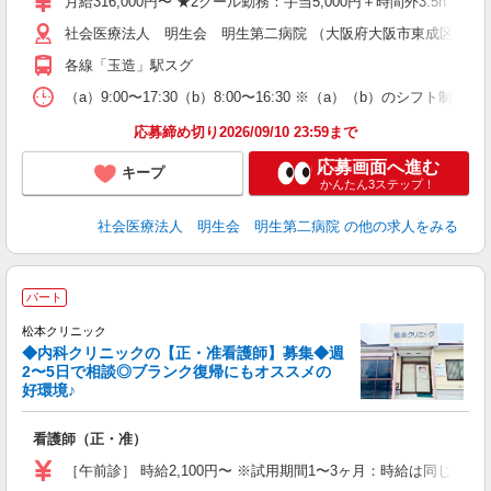
月給316,000円〜 ★2クール勤務：手当5,000円＋時間外3.5h
社会医療法人 明生会 明生第二病院 （大阪府大阪市東成区東小橋1-
各
各線「玉造」駅スグ
（a）9:00〜17:30（b）8:00〜16:30 ※（a）（b）のシフト制 ★2ク
応募締め切り2026/09/10 23:59まで
応募画面へ進む
キープ
かんたん3ステップ！
社会医療法人 明生会 明生第二病院
の他の求人をみる
パート
松本クリニック
◆内科クリニックの【正・准看護師】募集◆週
2〜5日で相談◎ブランク復帰にもオススメの
好環境♪
方
看護師（正・准）
経
る
［午前診］ 時給2,100円〜 ※試用期間1〜3ヶ月：時給は同じ ［午