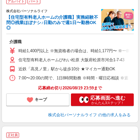
アルバイト
パート
株式会社パーソナルライフ
【住宅型有料老人ホームの介護職】実務経験不
問◎残業ほぼナシ♪日勤のみで週1日〜勤務OK
◎
リ
介護職
入
未
時給1,400円以上 ※無資格者の場合は、時給1,177円〜 ※一律
婦
住宅型有料老人ホームびれい松原 大阪府松原市河合1-7-43
～
あ
近鉄「高見ノ里」駅から徒歩10分 ★マイカー通勤OK
の
分
7:00〜20:00の間で、1日8時間勤務 ※時間・曜日応相談 ※週1
な
応募締め切り2026/08/19 23:59まで
応募画面へ進む
キープ
かんたん3ステップ！
株式会社パーソナルライフ
の他の求人をみる
＼
正社員