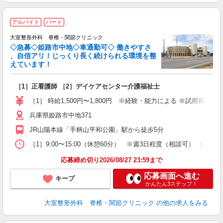
アルバイト
パート
大室整形外科 脊椎・関節クリニック
◇急募◇姫路市中地◇車通勤可◇ 働きやすさ
、自信アリ！じっくり長く続けられる環境を整
えています！
ち
［1］正看護師 ［2］デイケアセンター介護福祉士
経
日
［1］ 時給1,500円〜1,800円 ※経験・能力による ※試用期間3
給
兵庫県姫路市中地371
JR山陽本線「手柄山平和公園」駅から徒歩5分
［1］9:00〜15:00（休憩60分） ※週3日程度（相談可） ［2］9
応募締め切り2026/08/27 23:59まで
応募画面へ進む
キープ
かんたん3ステップ！
大室整形外科 脊椎・関節クリニック
の他の求人をみる