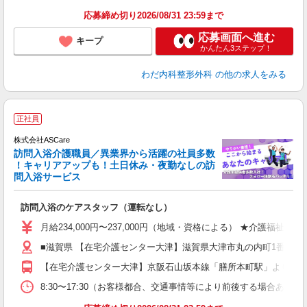
応募締め切り2026/08/31 23:59まで
応募画面へ進む
キープ
かんたん3ステップ！
わだ内科整形外科
の他の求人をみる
ア
正社員
リ
れ
株式会社ASCare
訪問入浴介護職員／異業界から活躍の社員多数
！キャリアアップも！土日休み・夜勤なしの訪
業
問入浴サービス
ま
訪問入浴のケアスタッフ（運転なし）
入
格
月給234,000円〜237,000円（地域・資格による） ★介護福祉
週
■滋賀県 【在宅介護センター大津】滋賀県大津市丸の内町1番23 
り
【在宅介護センター大津】京阪石山坂本線「膳所本町駅」より約6分
8:30〜17:30（お客様都合、交通事情等により前後する場合あり）