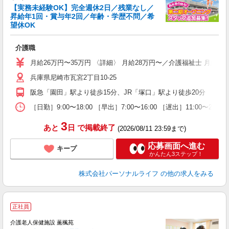
【実務未経験OK】完全週休2日／残業なし／
昇給年1回・賞与年2回／年齢・学歴不問／希
望休OK
さ
入
介護職
未
婦
月給26万円〜35万円 〈詳細〉 月給28万円〜／介護福祉士 月給
～
兵庫県尼崎市瓦宮2丁目10-25
入
方
阪急「園田」駅より徒歩15分、JR「塚口」駅より徒歩20分
K
［日勤］9:00〜18:00 ［早出］7:00〜16:00 ［遅出］11:00〜
支
3
あと
日
で掲載終了
(2026/08/11 23:59まで)
応募画面へ進む
キープ
かんたん3ステップ！
株式会社パーソナルライフ
の他の求人をみる
正社員
介護老人保健施設 薫楓苑