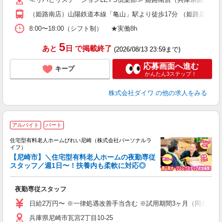
（姫路南店）山陽鉄道本線「亀山」駅より徒歩17分 （姫路店）山
8:00〜18:00（シフト制） ★実働8h
5
あと
日
で掲載終了
(2026/08/13 23:59まで)
応募画面へ進む
キープ
かんたん3ステップ！
株式会社ダイワ
の他の求人をみる
アルバイト
パート
住宅型有料老人ホームびれい尼崎（株式会社パーソナルラ
イフ）
【尼崎市】＼住宅型有料老人ホームの夜勤専従
スタッフ／週1日〜！扶養内も柔軟に対応◎
距
夜勤専従スタッフ
入
未
日給2万円〜 ※一律処遇改善手当含む ※試用期間3ヶ月（同条件）
婦
兵庫県尼崎市瓦宮2丁目10-25
～