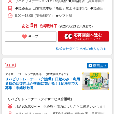
形
リハビリステーションLET’S倶楽部 ◆姫路南店（兵庫県姫路市飾磨
◆姫路南店 山陽電鉄本線「亀山」駅より徒歩17分 ◆姫路店 山陽
8:00〜18:00（実働8時間） ★シフト制
5
あと
日
で掲載終了
(2026/08/13 23:59まで)
応募画面へ進む
キープ
かんたん3ステップ！
株式会社ダイワ
の他の求人をみる
正社員
動画あり
デイサービス レッツ倶楽部 （株式会社ダイワ）
リハビリトレーナー（介護職）日勤のみ！利用
い
者様の回復向上が笑顔に繋がる！3勤務地で大
グ
募集！未経験歓迎
入
格
リハビリトレーナー（デイサービス介護職）
ス
月給205,000円〜 ※経験・能力によりさらに優遇いたします （※
ブ
≪リハビリステーションLET'S倶楽部≫ 姫路南店（兵庫県姫路市飾磨