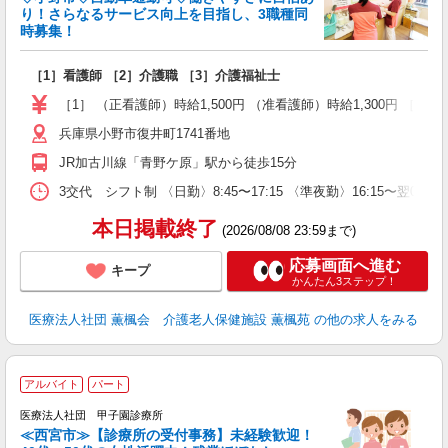
り！さらなるサービス向上を目指し、3職種同
時募集！
名
［1］看護師 ［2］介護職 ［3］介護福祉士
未
夜
［1］ （正看護師）時給1,500円 （准看護師）時給1,300円 ［2］ 時給
兵庫県小野市復井町1741番地
JR加古川線「青野ケ原」駅から徒歩15分
3交代 シフト制 〈日勤〉8:45〜17:15 〈準夜勤〉16:15〜翌0:
本日掲載終了
(2026/08/08 23:59まで)
応募画面へ進む
キープ
かんたん3ステップ！
医療法人社団 薫楓会 介護老人保健施設 薫楓苑
の他の求人をみる
アルバイト
パート
医療法人社団 甲子園診療所
≪西宮市≫【診療所の受付事務】未経験歓迎！