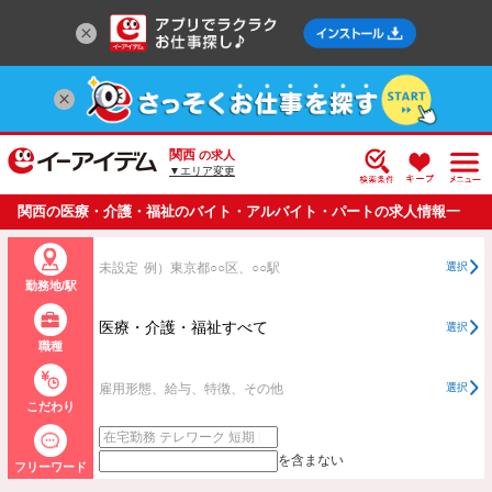
関西
の求人
▼エリア変更
関西の医療・介護・福祉のバイト・アルバイト・パートの求人情報一
覧
未設定
例）東京都○○区、○○駅
選択
勤務地/駅
医療・介護・福祉すべて
選択
職種
雇用形態、給与、特徴、その他
選択
こだわり
を含まない
フリーワード