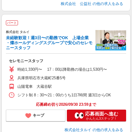
株式会社 公益社
の他の求人をみる
パート
株式会社 タルイ
未経験歓迎！週3日〜の勤務でOK 上場企業
礼
・燦ホールディングスグループで安心のセレモ
り
ニースタッフ
り
セレモニースタッフ
時給1,330円〜 17：00以降勤務の場合は1,530円〜
兵庫県明石市大蔵町25番5号
山陽電車 大蔵谷駅
シフト制 8：30〜21：00のうち1日7時間 週3日からOK
応募締め切り2026/09/30 23:59まで
応募画面へ進む
キープ
かんたん3ステップ！
株式会社タルイ
の他の求人をみる