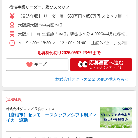
宿泊事業リーダー、及びスタッフ
【見込年収】 リーダー層 550万円〜850万円 スタッフ層 400
大阪府大阪市中央区本町
大阪メトロ御堂筋線「本町」駅徒歩１分★2026年4月に移転した
１．9：30〜18:30 ２．12：00〜21:00 ・上記2パターンの2
応募締め切り2026/09/07 23:59まで
応募画面へ進む
キープ
かんたん3ステップ！
株式会社アクセス２２
の他の求人をみる
派遣社員
株式会社グロップ 長浜オフィス
［彦根市］セレモニースタッフ／シフト制／マ
イカー通勤
す
た