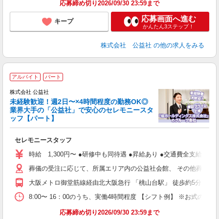
応募締め切り2026/09/30 23:59まで
応募画面へ進む
キープ
かんたん3ステップ！
株式会社 公益社
の他の求人をみる
アルバイト
パート
株式会社 公益社
未経験歓迎！週2日〜×4時間程度の勤務OK◎
業界大手の「公益社」で安心のセレモニースタ
ま
ッフ【パート】
張
未
セレモニースタッフ
支
時給 1,300円〜 ●研修中も同待遇 ●昇給あり ●交通費全支給
葬儀の受注に応じて、所属エリア内の公益社会館、 その他葬儀会
大阪メトロ御堂筋線経由北大阪急行 「桃山台駅」 徒歩約5分 
8:00〜 16：00のうち、実働4時間程度 【シフト例】 ※お式の
応募締め切り2026/09/30 23:59まで