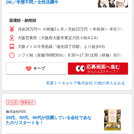
OK／学歴不問／女性活躍中
当
湯灌師・納棺師
月給26万円〜 ※研修2ヶ月／月給22万円 ＜年収例＞ 年収380万
大阪営業所（大阪府大阪市東淀川区小松4-1-6）
大阪メトロ今里筋線「瑞光四丁目駅」より徒歩5分
シフト制（実働7時間30分） 8:30〜17:30 試用（研修）期間2
応募画面へ進む
キープ
かんたん3ステップ！
双葉トータルケア株式会社
の他の求人をみる
禁
正社員
職業紹介
益
株式会社FDS
20代、30代、40代が活躍している会社であな
たのリスタートを！
集