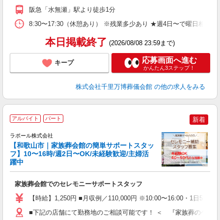
阪急「水無瀬」駅より徒歩1分
8:30〜17:30（休憩あり） ※残業多少あり ★週4日〜で曜日相談可
本日掲載終了
(2026/08/08 23:59まで)
応募画面へ進む
キープ
かんたん3ステップ！
株式会社千里万博葬儀会館
の他の求人をみる
アルバイト
パート
新着
ラポール株式会社
【和歌山市｜家族葬会館の簡単サポートスタッ
給
フ】10〜16時/週2日〜OK/未経験歓迎/主婦活
躍中
の
家族葬会館でのセレモニーサポートスタッフ
入
夫
【時給】1,250円 ■月収例／110,000円 ※10:00〜16
中
分
■下記の店舗にて勤務地のご相談可能です！ ＜ 『家族葬のゲートハウス』
ぼ