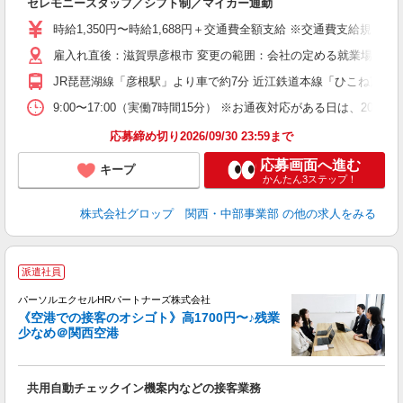
セレモニースタッフ／シフト制／マイカー通勤
履
婦
時給1,350円〜時給1,688円＋交通費全額支給 ※交通費支給規定
禁
雇入れ直後：滋賀県彦根市 変更の範囲：会社の定める就業場所
転
貯
JR琵琶湖線「彦根駅」より車で約7分 近江鉄道本線「ひこね芹川
9:00〜17:00（実働7時間15分） ※お通夜対応がある日は、2
応募締め切り2026/09/30 23:59まで
応募画面へ進む
キープ
かんたん3ステップ！
株式会社グロップ 関西・中部事業部
の他の求人をみる
派遣社員
利
パーソルエクセルHRパートナーズ株式会社
《空港での接客のオシゴト》高1700円〜♪残業
少なめ＠関西空港
か
共用自動チェックイン機案内などの接客業務
未