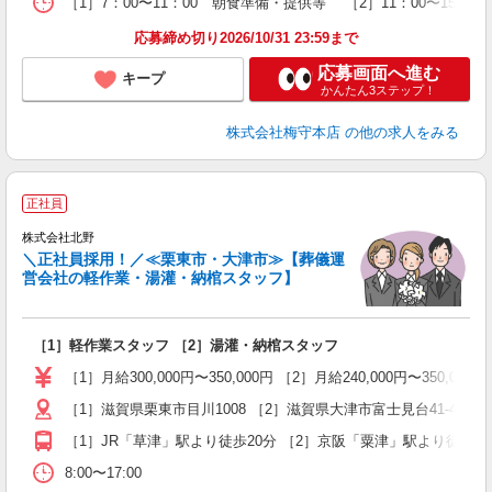
［1］7：00〜11：00 朝食準備・提供等 ［2］11：00〜15：
応募締め切り2026/10/31 23:59まで
応募画面へ進む
キープ
かんたん3ステップ！
株式会社梅守本店
の他の求人をみる
正社員
い
株式会社北野
＼正社員採用！／≪栗東市・大津市≫【葬儀運
営会社の軽作業・湯灌・納棺スタッフ】
0
持
［1］軽作業スタッフ ［2］湯灌・納棺スタッフ
入
ミ
［1］月給300,000円〜350,000円 ［2］月給240,000円〜
～
［1］滋賀県栗東市目川1008 ［2］滋賀県大津市富士見台41-43
ク
［1］JR「草津」駅より徒歩20分 ［2］京阪「粟津」駅より徒歩20
8:00〜17:00