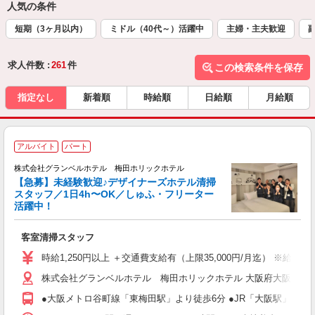
人気の条件
短期（3ヶ月以内）
ミドル（40代～）活躍中
主婦・主夫歓迎
求人件数 :
261
件
この検索条件を保存
指定なし
新着順
時給順
日給順
月給順
アルバイト
パート
6
株式会社グランベルホテル 梅田ホリックホテル
【急募】未経験歓迎♪デザイナーズホテル清掃
スタッフ／1日4h〜OK／しゅふ・フリーター
未
活躍中！
務
客室清掃スタッフ
入
歓
時給1,250円以上 ＋交通費支給有（上限35,000円/月迄） ※給
（
株式会社グランベルホテル 梅田ホリックホテル 大阪府大阪市北区
時
●大阪メトロ谷町線「東梅田駅」より徒歩6分 ●JR「大阪駅」より徒
会