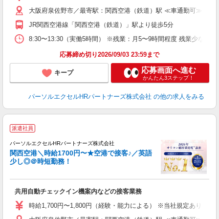
大阪府泉佐野市／最寄駅：関西空港（鉄道）駅 ≪車通勤可≫
JR関西空港線「関西空港（鉄道）」駅より徒歩5分
8:30〜13:30（実働5時間） ※残業：月5〜9時間程度 残業少
応募締め切り2026/09/03 23:59まで
応募画面へ進む
キープ
かんたん3ステップ！
パーソルエクセルHRパートナーズ株式会社
の他の求人をみる
派遣社員
利
パーソルエクセルHRパートナーズ株式会社
関西空港＼時給1700円〜★空港で接客♪／英語
少し◎＠時短勤務！
か
共用自動チェックイン機案内などの接客業務
未
時給1,700円〜1,800円（経験・能力による） ※当社規定あり