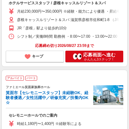
ホテルサービススタッフ / 彦根キャッスルリゾート＆スパ
未
給
月給230,000円〜350,000円 ※経験・能力により優遇 ・昇給年
あ
彦根キャッスルリゾート＆スパ 滋賀県彦根市佐和町1-8 （JR「彦
JR「彦根」駅より徒歩約10分
シフト制／実働8時間 勤務例 ・8:00〜17:00 ・13:00〜22:00
応募締め切り2026/08/27 23:59まで
応募画面へ進む
キープ
かんたん3ステップ！
アルバイト
パート
す
ファミエール箕面家族葬ホール
箕面市【セレモニースタッフ】未経験OK、経
験者優遇／女性活躍中／研修充実／扶養内OK
☆
ッ
セレモニーホールでのご案内
入
時
時給1,180円〜1,400円 ※経験等による
K