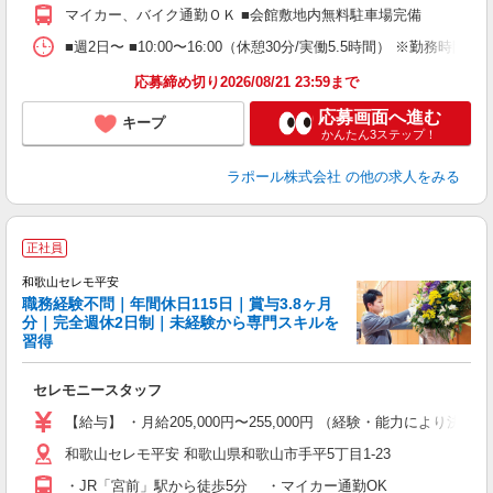
マイカー、バイク通勤ＯＫ ■会館敷地内無料駐車場完備
与
■週2日〜 ■10:00〜16:00（休憩30分/実働5.5時間） ※勤
応募締め切り2026/08/21 23:59まで
応募画面へ進む
キープ
かんたん3ステップ！
ラポール株式会社
の他の求人をみる
正社員
ル
和歌山セレモ平安
職務経験不問｜年間休日115日｜賞与3.8ヶ月
3
分｜完全週休2日制｜未経験から専門スキルを
習得
方
入
セレモニースタッフ
完
【給与】 ・月給205,000円〜255,000円 （経験・能力により決定） 試用期間
和歌山セレモ平安 和歌山県和歌山市手平5丁目1-23
り
・JR「宮前」駅から徒歩5分 ・マイカー通勤OK