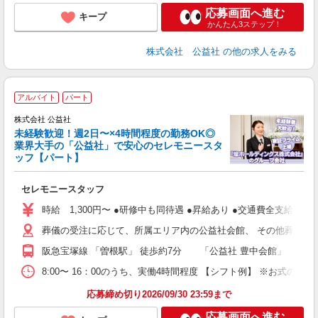
応募画面へ進む
キープ
かんたん3ステップ！
株式会社 公益社
の他の求人をみる
アルバイト
パート
株式会社 公益社
未経験歓迎！週2日〜×4時間程度の勤務OK◎
業界大手の「公益社」で安心のセレモニースタ
ま
ッフ【パート】
張
未
セレモニースタッフ
支
時給 1,300円〜 ●研修中も同待遇 ●昇給あり ●交通費全支給
葬儀の受注に応じて、所属エリア内の公益社会館、 その他葬儀会
阪急宝塚線 「曽根駅」 徒歩約7分 「公益社 豊中会館」 ※
8:00〜 16：00のうち、実働4時間程度 【シフト例】 ※お式の
応募締め切り2026/09/30 23:59まで
応募画面へ進む