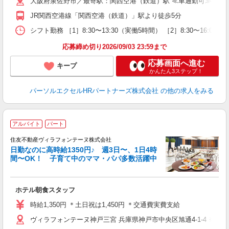
大阪府泉佐野市／最寄駅：関西空港（鉄道）駅 ≪車通勤可≫
JR関西空港線「関西空港（鉄道）」駅より徒歩5分
シフト勤務 ［1］8:30〜13:30（実働5時間） ［2］8:30〜
応募締め切り2026/09/03 23:59まで
応募画面へ進む
キープ
かんたん3ステップ！
パーソルエクセルHRパートナーズ株式会社
の他の求人をみる
アルバイト
パート
住友不動産ヴィラフォンテーヌ株式会社
か
日勤なのに高時給1350円♪ 週3日〜、1日4時
日
間〜OK！ 子育て中のママ・パパ多数活躍中
方
ホテル朝食スタッフ
未
K
時給1,350円 ＊土日祝は1,450円 ＊交通費実費支給
ヴィラフォンテーヌ神戸三宮 兵庫県神戸市中央区旭通4-1-4 