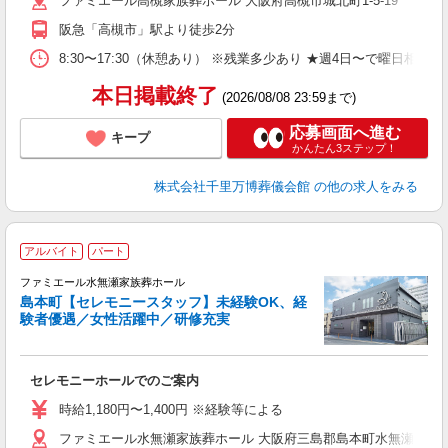
ファミエール高槻家族葬ホール 大阪府高槻市城北町1-5-19
員
阪急「高槻市」駅より徒歩2分
8:30〜17:30（休憩あり） ※残業多少あり ★週4日〜で曜日相談可
本日掲載終了
(2026/08/08 23:59まで)
応募画面へ進む
キープ
かんたん3ステップ！
株式会社千里万博葬儀会館
の他の求人をみる
アルバイト
パート
す
ファミエール水無瀬家族葬ホール
島本町【セレモニースタッフ】未経験OK、経
験者優遇／女性活躍中／研修充実
を
セレモニーホールでのご案内
入
時
時給1,180円〜1,400円 ※経験等による
K
ファミエール水無瀬家族葬ホール 大阪府三島郡島本町水無瀬1-17-1
員