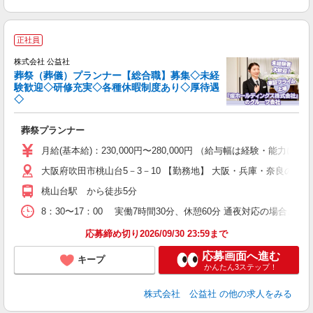
正社員
株式会社 公益社
葬祭（葬儀）プランナー【総合職】募集◇未経
験歓迎◇研修充実◇各種休暇制度あり◇厚待遇
こ
◇
ー
葬祭プランナー
月給(基本給)：230,000円〜280,000円 （給与幅は経験・能力によ
プ
大阪府吹田市桃山台5－3－10 【勤務地】 大阪・兵庫・奈良の1
研
桃山台駅 から徒歩5分
8：30〜17：00 実働7時間30分、休憩60分 通夜対応の場合、時
応募締め切り2026/09/30 23:59まで
応募画面へ進む
キープ
かんたん3ステップ！
株式会社 公益社
の他の求人をみる