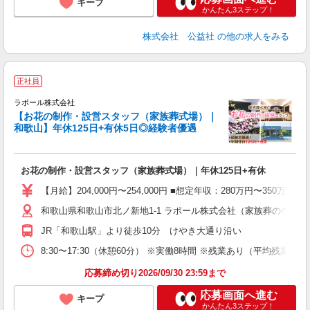
キープ
かんたん3ステップ！
株式会社 公益社
の他の求人をみる
＼
正社員
ラポール株式会社
【お花の制作・設営スタッフ（家族葬式場）｜
和歌山】年休125日+有休5日◎経験者優遇
ー
入
お花の制作・設営スタッフ（家族葬式場）｜年休125日+有休
日
通
【月給】204,000円〜254,000円 ■想定年収：280万円
和歌山県和歌山市北ノ新地1-1 ラポール株式会社（家族葬のゲー
手
JR「和歌山駅」より徒歩10分 けやき大通り沿い
8:30〜17:30（休憩60分） ※実働8時間 ※残業あり（平均残業時
応募締め切り2026/09/30 23:59まで
応募画面へ進む
キープ
かんたん3ステップ！