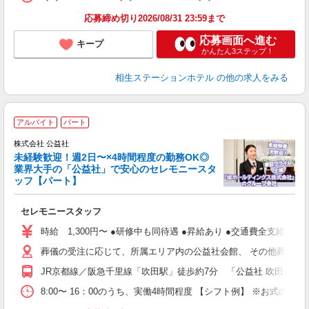
応募締め切り2026/08/31 23:59まで
応募画面へ進む
キープ
かんたん3ステップ！
相生ステーションホテル
の他の求人をみる
アルバイト
パート
株式会社 公益社
未経験歓迎！週2日〜×4時間程度の勤務OK◎
業界大手の「公益社」で安心のセレモニースタ
ま
ッフ【パート】
張
未
セレモニースタッフ
支
時給 1,300円〜 ●研修中も同待遇 ●昇給あり ●交通費全支給
葬儀の受注に応じて、所属エリア内の公益社会館、 その他葬儀会
JR京都線／阪急千里線「吹田駅」徒歩約7分 「公益社 吹田会
8:00〜 16：00のうち、実働4時間程度 【シフト例】 ※お式の