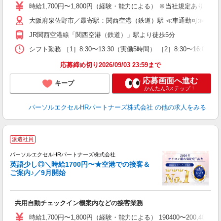
時給1,700円〜1,800円（経験・能力による） ※当社規定あり
大阪府泉佐野市／最寄駅：関西空港（鉄道）駅 ≪車通勤可≫
JR関西空港線「関西空港（鉄道）」駅より徒歩5分
シフト勤務 ［1］8:30〜13:30（実働5時間） ［2］8:30〜
応募締め切り2026/09/03 23:59まで
応募画面へ進む
キープ
かんたん3ステップ！
パーソルエクセルHRパートナーズ株式会社
の他の求人をみる
派遣社員
利
パーソルエクセルHRパートナーズ株式会社
英語少し◎＼時給1700円〜★空港での接客＆
ご案内♪／9月開始
か
共用自動チェックイン機案内などの接客業務
未
時給1,700円〜1,800円（経験・能力による） 190400〜200,40