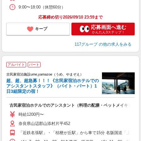
9:00〜18:00（休憩60分）
応募締め切り2026/09/10 23:59まで
応募画面へ進む
キープ
かんたん3ステップ！
117グループ
の他の求人をみる
アルバイト
パート
古民家宿泊施設ume,yamazoe（うめ、やまぞえ）
超、超、超急募！！！《古民家宿泊ホテルでの
そ
アシスタントスタッフ》（バイト・パート）1
日3組限定の宿！
ご
古民家宿泊ホテルでのアシスタント（料理の配膳・ベットメイキング・
時給1200円〜
奈良県山辺郡山添村片平452
「近鉄名張駅」・「桔梗が丘駅」から車で15分 名阪国道「上野IC」