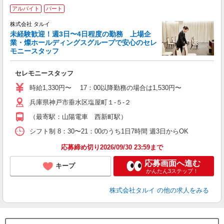
アルバイト
パート
株式会社 タルイ
未経験歓迎！週3日〜4日程度の勤務 上場企
礼
業・燦ホールディングスグループで安心のセレ
り
モニースタッフ
り
セレモニースタッフ
時給1,330円〜 17：00以降勤務の場合は1,530円〜
兵庫県神戸市垂水区塩屋町１-５-２
（最寄駅：山陽電車 西新町駅）
シフト制 8：30〜21：00のうち1日7時間 週3日からOK
応募締め切り2026/09/30 23:59まで
応募画面へ進む
キープ
かんたん3ステップ！
株式会社タルイ
の他の求人をみる