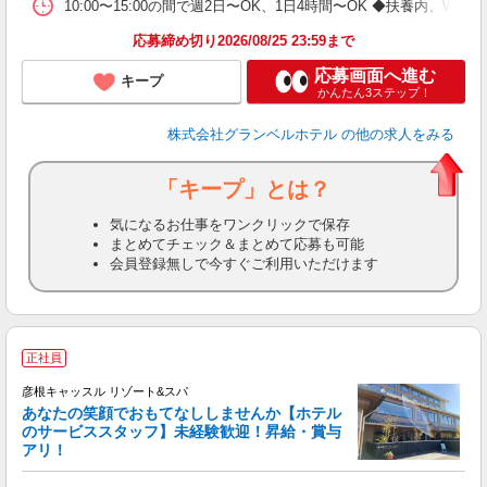
割
10:00〜15:00の間で週2日〜OK、1日4時間〜OK ◆扶養内
応募締め切り2026/08/25 23:59まで
応募画面へ進む
キープ
かんたん3ステップ！
株式会社グランベルホテル
の他の求人をみる
「キープ」とは？
気になるお仕事をワンクリックで保存
まとめてチェック＆まとめて応募も可能
会員登録無しで今すぐご利用いただけます
正社員
彦根キャッスル リゾート&スパ
あなたの笑顔でおもてなししませんか【ホテル
のサービススタッフ】未経験歓迎！昇給・賞与
アリ！
境