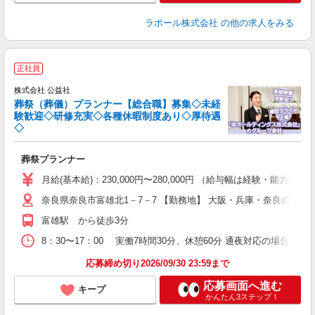
ラポール株式会社
の他の求人をみる
正社員
株式会社 公益社
葬祭（葬儀）プランナー【総合職】募集◇未経
験歓迎◇研修充実◇各種休暇制度あり◇厚待遇
こ
◇
ー
葬祭プランナー
月給(基本給)：230,000円〜280,000円 （給与幅は経験・能力によ
プ
奈良県奈良市富雄北1－7－7 【勤務地】 大阪・兵庫・奈良の12
研
富雄駅 から徒歩3分
8：30〜17：00 実働7時間30分、休憩60分 通夜対応の場合、時
応募締め切り2026/09/30 23:59まで
応募画面へ進む
キープ
かんたん3ステップ！