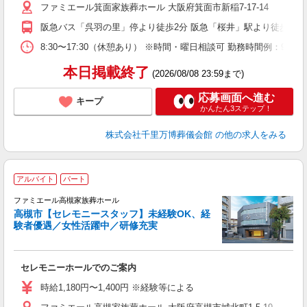
ファミエール箕面家族葬ホール 大阪府箕面市新稲7-17-14
員
阪急バス「呉羽の里」停より徒歩2分 阪急「桜井」駅より徒歩15分
8:30〜17:30（休憩あり） ※時間・曜日相談可 勤務時間例：9:00
本日掲載終了
(2026/08/08 23:59まで)
応募画面へ進む
キープ
かんたん3ステップ！
株式会社千里万博葬儀会館
の他の求人をみる
アルバイト
パート
す
ファミエール高槻家族葬ホール
高槻市【セレモニースタッフ】未経験OK、経
験者優遇／女性活躍中／研修充実
中
セレモニーホールでのご案内
入
時
時給1,180円〜1,400円 ※経験等による
K