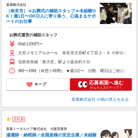
泉屋株式会社
［奈良市］≪お葬式の補助スタッフ≫未経験O
K！週1日〜OK◎人に寄り添う、心温まるサポ
ートのお仕事
役
を
お葬式運営の補助スタッフ
入
格
時給1200円〜
活
大宮メモリアルホール 奈良市大宮町６丁目２－９ ※研修は東大
食
り
近鉄奈良線「新大宮」駅より徒歩約５分
9時〜18時（休憩１時間） ★週1日〜 日数・曜日はご相談に応
応募画面へ進む
キープ
かんたん3ステップ！
泉屋株式会社
の他の求人をみる
正社員
★
双葉トータルケア株式会社 大阪営業所
湯灌師・納棺師／全国規模の安定企業／未経験