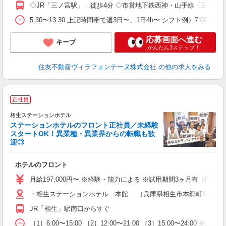
◇JR「三ノ宮駅」…徒歩4分 ◇市営地下鉄西神・山手線「三宮駅
5:30〜13:30 上記時間帯で週3日〜、1日4h〜 シフト例）7:
応募画面へ進む
キープ
かんたん3ステップ！
住友不動産ヴィラフォンテーヌ株式会社
の他の求人をみる
正社員
相生ステーションホテル
ステーションホテルのフロント正社員／未経験
スタートOK！異業種・異業界からの転職も歓
迎◎
う
ホテルのフロント
月給197,000円〜 ※経験・能力による ※試用期間3ヶ月有（同条件
・相生ステーションホテル 本館 （兵庫県相生市本郷町1-5） 
JR「相生」駅南口からすぐ
［1］6:00〜15:00 ［2］12:00〜21:00 ［3］15:00〜24:0