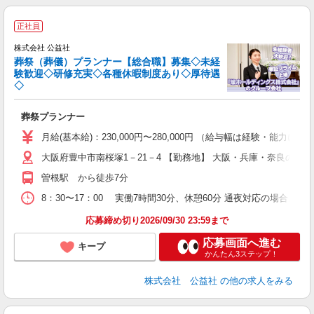
正社員
株式会社 公益社
葬祭（葬儀）プランナー【総合職】募集◇未経
験歓迎◇研修充実◇各種休暇制度あり◇厚待遇
こ
◇
ー
葬祭プランナー
月給(基本給)：230,000円〜280,000円 （給与幅は経験・能力によ
プ
大阪府豊中市南桜塚1－21－4 【勤務地】 大阪・兵庫・奈良の1
研
曽根駅 から徒歩7分
8：30〜17：00 実働7時間30分、休憩60分 通夜対応の場合、時
応募締め切り2026/09/30 23:59まで
応募画面へ進む
キープ
かんたん3ステップ！
株式会社 公益社
の他の求人をみる