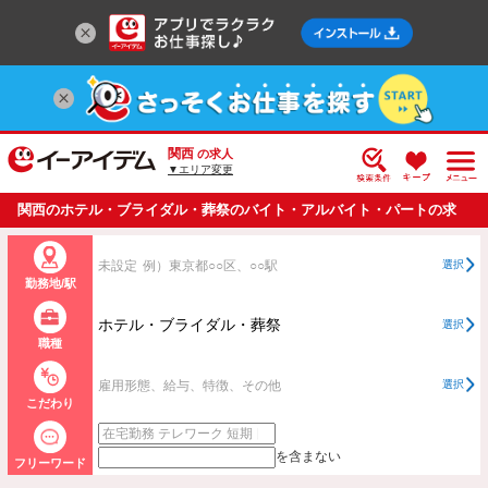
関西
の求人
▼エリア変更
関西のホテル・ブライダル・葬祭のバイト・アルバイト・パートの求
人情報一覧
未設定
例）東京都○○区、○○駅
選択
勤務地/駅
ホテル・ブライダル・葬祭
選択
職種
雇用形態、給与、特徴、その他
選択
こだわり
を含まない
フリーワード