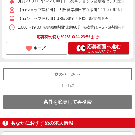
月給231,000円〜420,000円 （携帯ショップ経験者は、
な
【auショップ岸和田】 大阪府岸和田市八阪町1-11-20 JR阪和線
制
【auショップ岸和田】JR阪和線「下松」駅徒歩10分 南
10:00〜19:00 ※実働8時間/休憩60分 ※残業は月5〜6時間程度
応募締め切り2026/10/24 23:59まで
応募画面へ進む
キープ
かんたん3ステップ！
次のページへ
1／147
条件を変更して再検索
あなたにおすすめの求人情報