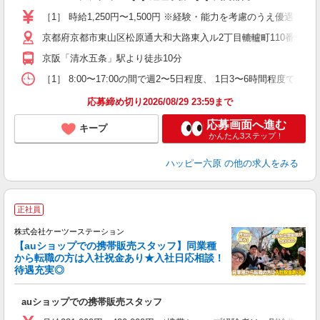
～
［1］ 時給1,250円〜1,500円 ※経験・能力を考慮のうえ優遇。 ［2
あ
べ
京都府京都市東山区松原通大和大路東入ル2丁目轆轤町110番地
給
京阪「清水五条」駅より徒歩10分
［1］ 8:00〜17:00の間で週2〜5日程度、 1日3〜6時間程度で応相談
応募締め切り2026/08/29 23:59まで
応募画面へ進む
キープ
かんたん3ステップ！
ハッピー六原
の他の求人をみる
／
正社員
株式会社ケーツーステーション
ツ
【auショップでの携帯販売スタッフ】同業種
から転職の方は入社祝金あり★入社日応相談！
待遇充実◎
安
auショップでの携帯販売スタッフ
入
ス