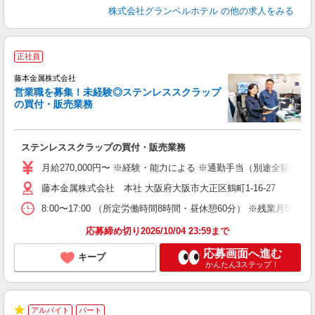
株式会社グランベルホテル
の他の求人をみる
正社員
藤本金属株式会社
営業職を募集！未経験◎ステンレススクラップ
の買付・販売業務
お
ステンレススクラップの買付・販売業務
入
ボ
月給270,000円〜 ※経験・能力による ※通勤手当（別途全額支
K
藤本金属株式会社 本社 大阪府大阪市大正区鶴町1-16-27
制
8:00〜17:00 （所定労働時間8時間・昼休憩60分） ※残業月5時間
応募締め切り2026/10/04 23:59まで
応募画面へ進む
キープ
かんたん3ステップ！
アルバイト
パート