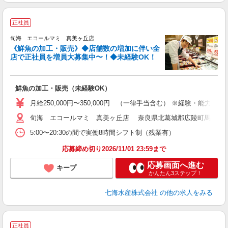
正社員
旬海 エコールマミ 真美ヶ丘店
《鮮魚の加工・販売》◆店舗数の増加に伴い全
店で正社員を増員大募集中〜！◆未経験OK！
は
鮮魚の加工・販売（未経験OK）
月給250,000円〜350,000円 （一律手当含む） ※経験・能力を考
旬海 エコールマミ 真美ヶ丘店 奈良県北葛城郡広陵町馬見中4-
5:00〜20:30の間で実働8時間シフト制（残業有）
応募締め切り2026/11/01 23:59まで
応募画面へ進む
キープ
かんたん3ステップ！
七海水産株式会社
の他の求人をみる
正社員