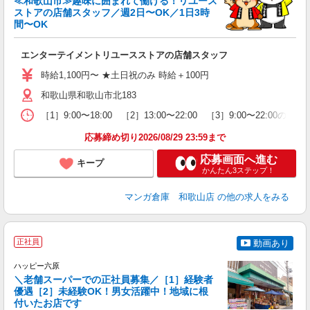
≪和歌山市≫趣味に囲まれて働ける！リユース
ストアの店舗スタッフ／週2日〜OK／1日3時
間〜OK
く
エンターテイメントリユースストアの店舗スタッフ
未
タ
時給1,100円〜 ★土日祝のみ 時給＋100円
内
夜
和歌山県和歌山市北183
［1］9:00〜18:00 ［2］13:00〜22:00 ［3］9:00〜22:
あ
応募締め切り2026/08/29 23:59まで
応募画面へ進む
キープ
かんたん3ステップ！
マンガ倉庫 和歌山店
の他の求人をみる
正社員
動画あり
ハッピー六原
＼老舗スーパーでの正社員募集／［1］経験者
優遇［2］未経験OK！男女活躍中！地域に根
付いたお店です