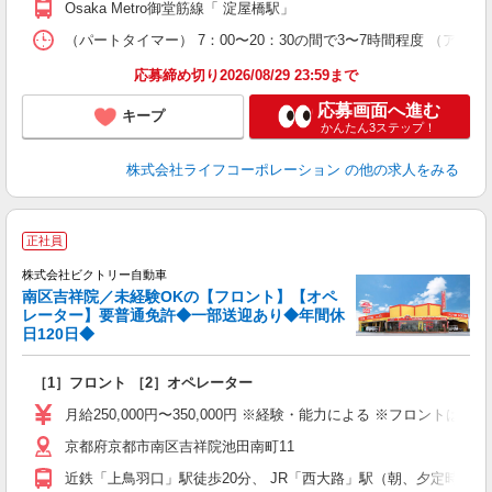
Osaka Metro御堂筋線「 淀屋橋駅」
（パートタイマー） 7：00〜20：30の間で3〜7時間程度 （アルバイト
応募締め切り2026/08/29 23:59まで
応募画面へ進む
キープ
かんたん3ステップ！
株式会社ライフコーポレーション
の他の求人をみる
正社員
ラ
株式会社ビクトリー自動車
便
南区吉祥院／未経験OKの【フロント】【オペ
レーター】要普通免許◆一部送迎あり◆年間休
日120日◆
心
［1］フロント ［2］オペレーター
未
イ
月給250,000円〜350,000円 ※経験・能力による ※フロントは
京都府京都市南区吉祥院池田南町11
近鉄「上鳥羽口」駅徒歩20分、 JR「西大路」駅（朝、夕定時1便