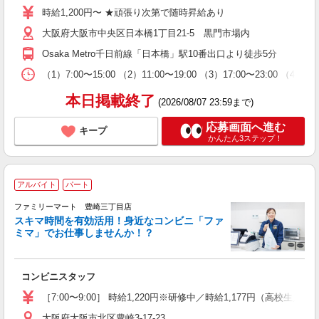
チ
時給1,200円〜 ★頑張り次第で随時昇給あり
服
大阪府大阪市中央区日本橋1丁目21-5 黒門市場内
Osaka Metro千日前線「日本橋」駅10番出口より徒歩5分
（1）7:00〜15:00 （2）11:00〜19:00 （3）17:00〜
本日掲載終了
(2026/08/07 23:59まで)
応募画面へ進む
キープ
かんたん3ステップ！
アルバイト
パート
の
ファミリーマート 豊崎三丁目店
払
スキマ時間を有効活用！身近なコンビニ「ファ
未
ミマ」でお仕事しませんか！？
ダ
務
業
コンビニスタッフ
登
［7:00〜9:00］ 時給1,220円※研修中／時給1,177円（高校生
大阪府大阪市北区豊崎3-17-23