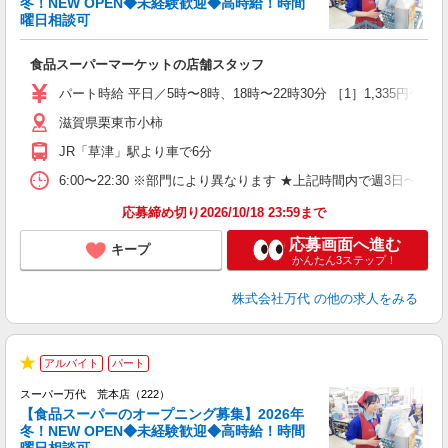
冬！NEW OPEN◆未経験歓迎◆高時給！時間
曜日相談可
な
食品スーパーマーケットの店舗スタッフ
履
週
パート時給 平日／5時〜8時、18時〜22時30分 ［1］1,335円〜 ［2］1
シ
滋賀県栗東市小柿
費
JR「草津」駅より車で6分
6:00〜22:30 ※部門により異なります ★上記時間内で週3日
応募締め切り2026/10/18 23:59まで
応募画面へ進む
キープ
かんたん3ステップ！
株式会社万代
の他の求人をみる
2
アルバイト
パート
グ
★
スーパー万代 荒本店（222）
【食品スーパーのオープニング募集】2026年
冬！NEW OPEN◆未経験歓迎◆高時給！時間