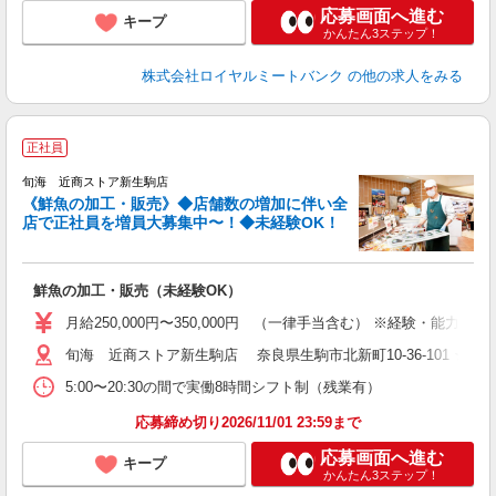
応募画面へ進む
キープ
かんたん3ステップ！
株式会社ロイヤルミートバンク
の他の求人をみる
正社員
旬海 近商ストア新生駒店
《鮮魚の加工・販売》◆店舗数の増加に伴い全
店で正社員を増員大募集中〜！◆未経験OK！
は
鮮魚の加工・販売（未経験OK）
月給250,000円〜350,000円 （一律手当含む） ※経験・能力を考
旬海 近商ストア新生駒店 奈良県生駒市北新町10-36-101 ★
5:00〜20:30の間で実働8時間シフト制（残業有）
応募締め切り2026/11/01 23:59まで
応募画面へ進む
キープ
かんたん3ステップ！