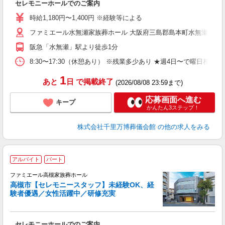
セレモニーホールでのご案内
入
時
時給1,180円〜1,400円 ※経験等による
K
ファミエール水無瀬家族葬ホール 大阪府三島郡島本町水無瀬1-17-1
員
阪急「水無瀬」駅より徒歩1分
8:30〜17:30（休憩あり） ※残業多少あり ★週4日〜で曜日相談可
1
あと
日
で掲載終了
(2026/08/08 23:59まで)
応募画面へ進む
キープ
かんたん3ステップ！
株式会社千里万博葬儀会館
の他の求人をみる
アルバイト
パート
す
ファミエール高槻家族葬ホール
高槻市【セレモニースタッフ】未経験OK、経
験者優遇／女性活躍中／研修充実
中
セレモニーホールでのご案内