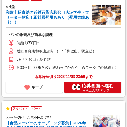
★
泉北堂
和歌山駅直結の近鉄百貨店和歌山店≫学生・フ
リーター歓迎！正社員登用もあり（登用実績あ
り）！
現
パンの販売及び簡単な調理
履
性
時給1,050円〜
ル
近鉄百貨店和歌山店内 （JR「和歌山」駅直結）
務
土
JR「和歌山」駅直結
W
9:00〜19:00 ※学校が終わってからや、Wワークでの勤務もOK ★週
応募締め切り2026/11/03 23:59まで
応募画面へ進む
キープ
かんたん3ステップ！
2
アルバイト
パート
ニ
★
スーパー万代 栗東小柿店（224）
【食品スーパーのオープニング募集】2026年