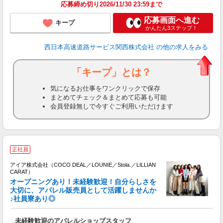
応募締め切り2026/11/30 23:59まで
応募画面へ進む
キープ
かんたん3ステップ！
西日本高速道路サービス関西株式会社
の他の求人をみる
「キープ」とは？
気になるお仕事をワンクリックで保存
まとめてチェック＆まとめて応募も可能
会員登録無しで今すぐご利用いただけます
正社員
アイア株式会社（COCO DEAL／LOUNIE／Stola.／LILLIAN
CARAT）
オープニングあり！未経験歓迎！自分らしさを
大切に、アパレル販売員として活躍しませんか
♪社員寮あり◎
と
入
未経験歓迎のアパレルショップスタッフ