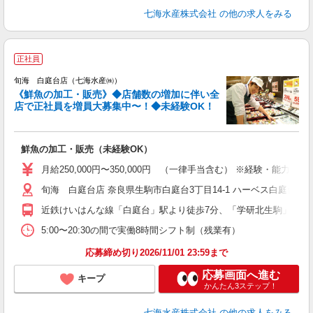
七海水産株式会社
の他の求人をみる
正社員
旬海 白庭台店（七海水産㈱）
《鮮魚の加工・販売》◆店舗数の増加に伴い全
店で正社員を増員大募集中〜！◆未経験OK！
り
の
鮮魚の加工・販売（未経験OK）
月給250,000円〜350,000円 （一律手当含む） ※経験・能力を考
旬海 白庭台店 奈良県生駒市白庭台3丁目14-1 ハーベス白庭台店
近鉄けいはんな線「白庭台」駅より徒歩7分、「学研北生駒」駅より
5:00〜20:30の間で実働8時間シフト制（残業有）
応募締め切り2026/11/01 23:59まで
応募画面へ進む
キープ
かんたん3ステップ！
七海水産株式会社
の他の求人をみる