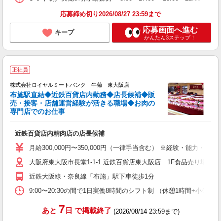
応募締め切り2026/08/27 23:59まで
応募画面へ進む
キープ
かんたん3ステップ！
正社員
ら
株式会社ロイヤルミートバンク 牛菊 東大阪店
布施駅直結◆近鉄百貨店内勤務◆店長候補◆販
売・接客・店舗運営経験が活きる職場◆お肉の
専門店でのお仕事
し
近鉄百貨店内精肉店の店長候補
入
歴
月給300,000円〜350,000円（一律手当含む） ※経験・能力・
採
大阪府東大阪市長堂1-1-1 近鉄百貨店東大阪店 1F食品売り場内 
煙
近鉄大阪線・奈良線「布施」駅下車徒歩1分
与
9:00〜20:30の間で1日実働8時間のシフト制 （休憩1時間+小休憩
7
あと
日
で掲載終了
(2026/08/14 23:59まで)