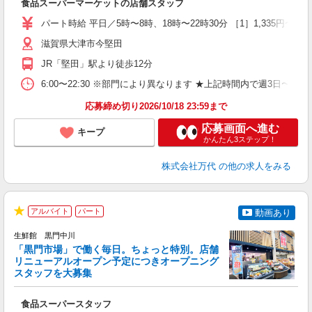
食品スーパーマーケットの店舗スタッフ
履
週
パート時給 平日／5時〜8時、18時〜22時30分 ［1］1,335円〜 ［2］1
シ
滋賀県大津市今堅田
費
JR「堅田」駅より徒歩12分
6:00〜22:30 ※部門により異なります ★上記時間内で週3日
応募締め切り2026/10/18 23:59まで
応募画面へ進む
キープ
かんたん3ステップ！
株式会社万代
の他の求人をみる
アルバイト
パート
動画あり
★
生鮮館 黒門中川
品
「黒門市場」で働く毎日。ちょっと特別。店舗
間
リニューアルオープン予定につきオープニング
日
スタッフを大募集
入
躍
食品スーパースタッフ
6