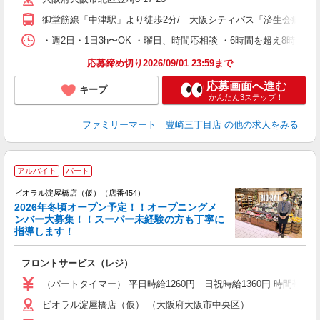
御堂筋線「中津駅」より徒歩2分/ 大阪シティバス「済生会病院前
・週2日・1日3h〜OK ・曜日、時間応相談 ・6時間を超え8時
応募締め切り2026/09/01 23:59まで
応募画面へ進む
キープ
かんたん3ステップ！
ファミリーマート 豊崎三丁目店
の他の求人をみる
アルバイト
パート
ビオラル淀屋橋店（仮）（店番454）
2026年冬頃オープン予定！！オープニングメ
す
ンバー大募集！！スーパー未経験の方も丁寧に
未
指導します！
タ
カ
フロントサービス（レジ）
（パートタイマー） 平日時給1260円 日祝時給1360円 時間帯手当
ビオラル淀屋橋店（仮） （大阪府大阪市中央区）