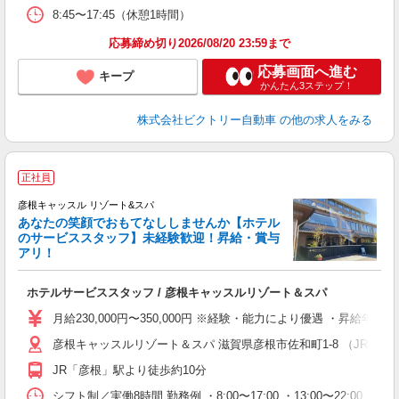
8:45〜17:45（休憩1時間）
応募締め切り2026/08/20 23:59まで
応募画面へ進む
キープ
かんたん3ステップ！
株式会社ビクトリー自動車
の他の求人をみる
正社員
彦根キャッスル リゾート&スパ
あなたの笑顔でおもてなししませんか【ホテル
のサービススタッフ】未経験歓迎！昇給・賞与
アリ！
境
ホテルサービススタッフ / 彦根キャッスルリゾート＆スパ
未
給
月給230,000円〜350,000円 ※経験・能力により優遇 ・昇給年
あ
彦根キャッスルリゾート＆スパ 滋賀県彦根市佐和町1-8 （JR「彦
JR「彦根」駅より徒歩約10分
シフト制／実働8時間 勤務例 ・8:00〜17:00 ・13:00〜22:00