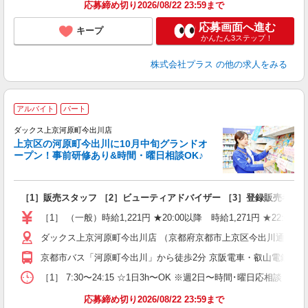
応募締め切り2026/08/22 23:59まで
応募画面へ進む
キープ
かんたん3ステップ！
株式会社プラス
の他の求人をみる
地
アルバイト
パート
ダックス上京河原町今出川店
上京区の河原町今出川に10月中旬グランドオ
ープン！事前研修あり&時間・曜日相談OK♪
勤
［1］販売スタッフ ［2］ビューティアドバイザー ［3］登録販売者
職
（
［1］ （一般）時給1,221円 ★20:00以降 時給1,271円 ★22:00
ー
ダックス上京河原町今出川店 （京都府京都市上京区今出川通東入大
割
京都市バス「河原町今出川」から徒歩2分 京阪電車・叡山電鉄「出
［1］ 7:30〜24:15 ☆1日3h〜OK ※週2日〜時間･曜日応相談 ※
応募締め切り2026/08/22 23:59まで