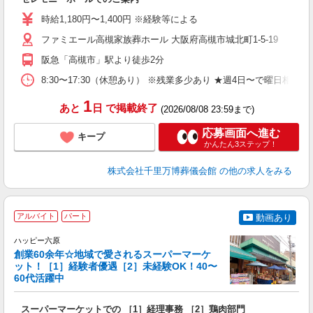
入
時
時給1,180円〜1,400円 ※経験等による
K
ファミエール高槻家族葬ホール 大阪府高槻市城北町1-5-19
員
阪急「高槻市」駅より徒歩2分
8:30〜17:30（休憩あり） ※残業多少あり ★週4日〜で曜日相談可
1
あと
日
で掲載終了
(2026/08/08 23:59まで)
応募画面へ進む
キープ
かんたん3ステップ！
株式会社千里万博葬儀会館
の他の求人をみる
アルバイト
パート
動画あり
ハッピー六原
創業60余年☆地域で愛されるスーパーマーケ
条
ット！［1］経験者優遇［2］未経験OK！40〜
60代活躍中
も
ア
スーパーマーケットでの ［1］経理事務 ［2］鶏肉部門
未