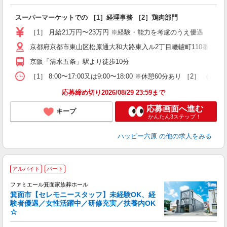
す
スーパーマーケットでの ［1］経理事務 ［2］鶏肉部門
未
躍
［1］ 月給21万円〜23万円 ※経験・能力を考慮のうえ優遇 ［2］
賞
給
京都府京都市東山区松原通大和大路東入ル2丁目轆轤町110番地
京阪「清水五条」駅より徒歩10分
［1］ 8:00〜17:00又は9:00〜18:00 ※休憩60分あり ［2］ （
応募締め切り2026/08/29 23:59まで
応募画面へ進む
キープ
かんたん3ステップ！
ハッピー六原
の他の求人をみる
アルバイト
パート
す
ファミエール箕面家族葬ホール
箕面市【セレモニースタッフ】未経験OK、経
験者優遇／女性活躍中／研修充実／扶養内OK
☆