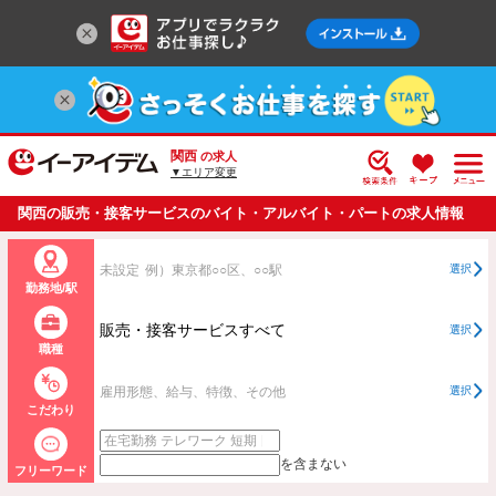
関西
の求人
▼エリア変更
関西の販売・接客サービスのバイト・アルバイト・パートの求人情報
一覧
未設定
例）東京都○○区、○○駅
選択
勤務地/駅
販売・接客サービスすべて
選択
職種
雇用形態、給与、特徴、その他
選択
こだわり
を含まない
フリーワード