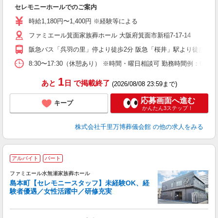
ッ
セレモニーホールでのご案内
入
時
時給1,180円〜1,400円 ※経験等による
K
ファミエール箕面家族葬ホール 大阪府箕面市新稲7-17-14
員
阪急バス「呉羽の里」停より徒歩2分 阪急「桜井」駅より徒歩15分
8:30〜17:30（休憩あり） ※時間・曜日相談可 勤務時間例：9:00
1
あと
日
で掲載終了
(2026/08/08 23:59まで)
応募画面へ進む
キープ
かんたん3ステップ！
株式会社千里万博葬儀会館
の他の求人をみる
アルバイト
パート
す
ファミエール水無瀬家族葬ホール
島本町【セレモニースタッフ】未経験OK、経
験者優遇／女性活躍中／研修充実
を