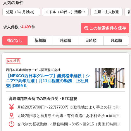
人気の条件
短期（3ヶ月以内）
ミドル（40代～）活躍中
主婦・主夫歓迎
求人件数 :
4,409
件
この検索条件を保存
指定なし
新着順
時給順
日給順
月給順
・
契約社員
年
西日本高速道路サービス関西株式会社
員
【NEXCO西日本グループ】無資格未経験｜シ
0
ニア中高年活躍｜月11回程度の勤務｜正社員
登用率99％
社
高速道路料金所での料金収受・ETC監視
大
（
月給20万9700円〜22万7700円 ※勤務地により手当の額は異な
近畿2府4県と福井県の高速・有料道路にある料金所 ■須磨支店 ・
交代制の昼夜勤務 ＜勤務時間＞8:45〜翌9:15（実働15時間