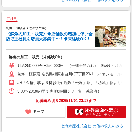
正社員
旬海 橿原店（七海水産㈱）
《鮮魚の加工・販売》◆店舗数の増加に伴い全
店で正社員を増員大募集中〜！◆未経験OK！
り
の
鮮魚の加工・販売（未経験OK）
月給250,000円〜350,000円 （一律手当含む） ※経験・能力を考
旬海 橿原店 奈良県橿原市曲川町7丁目20-1 （イオンモール橿原
JR「金橋」駅より徒歩6分 近鉄「松塚」駅、「坊城」駅より徒歩2
5:00〜20:30の間で実働8時間シフト制（残業有）
応募締め切り2026/11/01 23:59まで
応募画面へ進む
キープ
かんたん3ステップ！
七海水産株式会社
の他の求人をみる