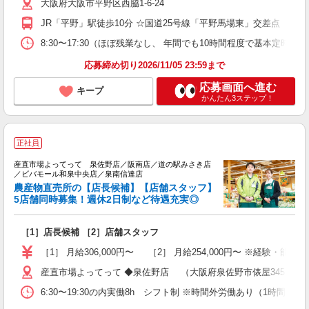
大阪府大阪市平野区西脇1-6-24
ス
勤
JR「平野」駅徒歩10分 ☆国道25号線「平野馬場東」交差点 
ブ
8:30〜17:30（ほぼ残業なし、 年間でも10時間程度で基本定時退勤
応募締め切り2026/11/05 23:59まで
応募画面へ進む
キープ
かんたん3ステップ！
正社員
産直市場よってって 泉佐野店／阪南店／道の駅みさき店
／ビバモール和泉中央店／泉南信達店
農産物直売所の【店長候補】【店舗スタッフ】
5店舗同時募集！週休2日制など待遇充実◎
運
［1］店長候補 ［2］店舗スタッフ
未
朝
［1］ 月給306,000円〜 ［2］ 月給254,000円〜 ※経験・
産直市場よってって ◆泉佐野店 （大阪府泉佐野市俵屋345） ◆阪
6:30〜19:30の内実働8h シフト制 ※時間外労働あり（1時間程度