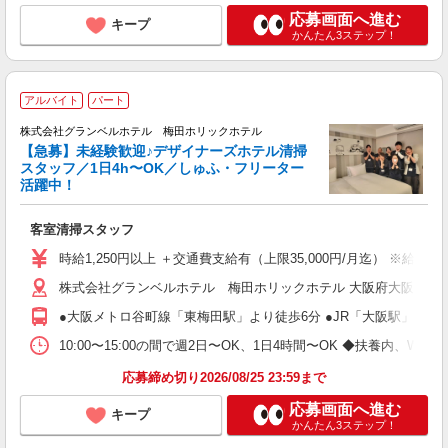
応募画面へ進む
キープ
かんたん3ステップ！
アルバイト
パート
6
株式会社グランベルホテル 梅田ホリックホテル
【急募】未経験歓迎♪デザイナーズホテル清掃
スタッフ／1日4h〜OK／しゅふ・フリーター
未
活躍中！
務
客室清掃スタッフ
入
歓
時給1,250円以上 ＋交通費支給有（上限35,000円/月迄） ※給
（
株式会社グランベルホテル 梅田ホリックホテル 大阪府大阪市北区
時
●大阪メトロ谷町線「東梅田駅」より徒歩6分 ●JR「大阪駅」より徒
会
割
10:00〜15:00の間で週2日〜OK、1日4時間〜OK ◆扶養内
応募締め切り2026/08/25 23:59まで
応募画面へ進む
キープ
かんたん3ステップ！