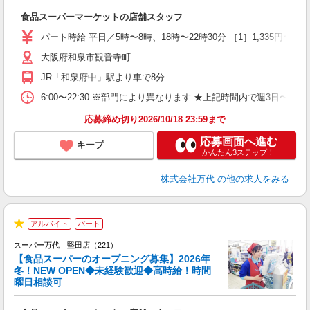
制
食品スーパーマーケットの店舗スタッフ
履
週
パート時給 平日／5時〜8時、18時〜22時30分 ［1］1,335円〜 ［2］1
シ
大阪府和泉市観音寺町
費
JR「和泉府中」駅より車で8分
6:00〜22:30 ※部門により異なります ★上記時間内で週3日
応募締め切り2026/10/18 23:59まで
応募画面へ進む
キープ
かんたん3ステップ！
株式会社万代
の他の求人をみる
2
アルバイト
パート
グ
★
スーパー万代 堅田店（221）
【食品スーパーのオープニング募集】2026年
冬！NEW OPEN◆未経験歓迎◆高時給！時間
曜日相談可
で