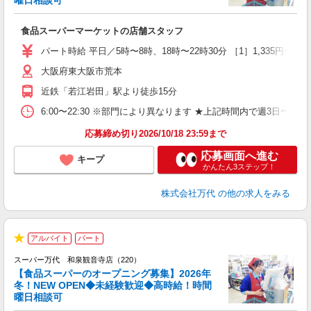
曜日相談可
で
食品スーパーマーケットの店舗スタッフ
履
週
パート時給 平日／5時〜8時、18時〜22時30分 ［1］1,335円〜 ［2］1
シ
大阪府東大阪市荒本
費
近鉄「若江岩田」駅より徒歩15分
6:00〜22:30 ※部門により異なります ★上記時間内で週3日
応募締め切り2026/10/18 23:59まで
応募画面へ進む
キープ
かんたん3ステップ！
株式会社万代
の他の求人をみる
2
アルバイト
パート
★
スーパー万代 和泉観音寺店（220）
【食品スーパーのオープニング募集】2026年
冬！NEW OPEN◆未経験歓迎◆高時給！時間
曜日相談可