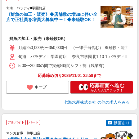
旬海 パラディII学園前店
《鮮魚の加工・販売》◆店舗数の増加に伴い全
店で正社員を増員大募集中〜！◆未経験OK！
は
鮮魚の加工・販売（未経験OK）
月給250,000円〜350,000円 （一律手当含む） ※経験・能力を考
旬海 パラディⅡ学園前店 奈良市学園北1-10-1 パラディII 
5:00〜20:30の間で実働8時間シフト制（残業有）
応募締め切り2026/11/01 23:59まで
応募画面へ進む
キープ
かんたん3ステップ！
七海水産株式会社
の他の求人をみる
アルバイト
パート
動画あり
マンガ倉庫 和歌山店