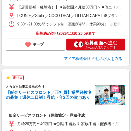
迎
【店長候補（経験者）】 ■首都圏／月給30万円〜 ■他エリア／月給25万
型
LOUNIE／Stola.／COCO DEAL／LILLIAN 
9:30〜21:00の間でシフト制（実働8時間／休憩90分） ※勤務時
り
応募締め切り2026/11/30 23:59まで
応募画面へ進む
キープ
かんたん3ステップ！
アイア株式会社
の他の求人をみる
正社員
★
オカダ自動車工業株式会社
【鈑金サービスフロント／正社員】業界経験者
の募集！週休二日制！昇給・年2回の賞与あり
！
ャ
鈑金サービスフロント（保険協定・見積作成）
入
資
月給26万円〜40万円 ★別途手当あり 家族手当（配偶者：月10,00
活