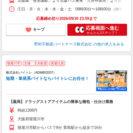
京阪線「香里園駅」より京阪バス乗車「三井停留所」より徒歩5分
①日・月・火・水・木・金・土 08時00分〜16時00分（休憩時間6
応募締め切り2026/09/30 23:59まで
応募画面へ進む
キープ
かんたん3ステップ！
野村不動産パートナーズ株式会社
の他の求人をみる
寝屋川市
主婦・主夫歓迎
派遣社員
ィ
株式会社バイトレ（ADM803207）
短期・単発系バイトならバイトレにお任せ！
い
【薬局】ドラッグストアアイテムの簡単な梱包・仕分け業務
即
活
時給1308円
（
大阪府寝屋川市
煙
週
寝屋川市駅からバスで8分 萱島駅から徒歩で16分