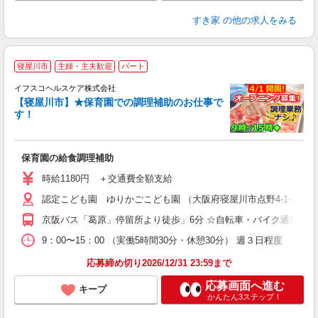
すき家
の他の求人をみる
.
寝屋川市
主婦・主夫歓迎
パート
【
イフスコヘルスケア株式会社
3
【寝屋川市】★保育園での調理補助のお仕事で
す！
た
入
保育園の給食調理補助
リ
～
時給1180円 ＋交通費全額支給
選
認定こども園 ゆりかごこども園 （大阪府寝屋川市点野4-1-32）
支
京阪バス「葛原」停留所より徒歩」6分 ☆自転車・バイク通勤OK
9：00〜15：00 （実働5時間30分・休憩30分） 週３日程度
応募締め切り2026/12/31 23:59まで
応募画面へ進む
キープ
かんたん3ステップ！