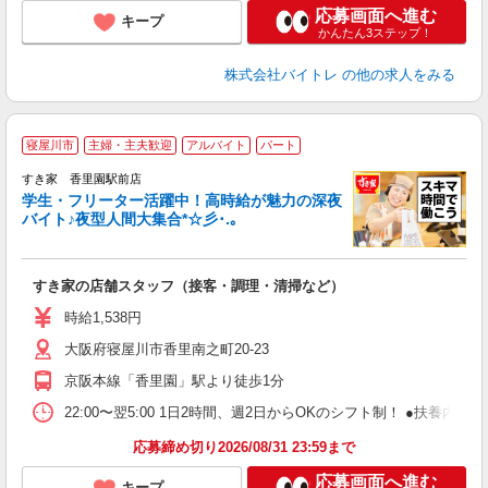
応募画面へ進む
キープ
かんたん3ステップ！
株式会社バイトレ
の他の求人をみる
寝屋川市
主婦・主夫歓迎
アルバイト
パート
すき家 香里園駅前店
学生・フリーター活躍中！高時給が魅力の深夜
バイト♪夜型人間大集合*☆彡･.｡
つ
すき家の店舗スタッフ（接客・調理・清掃など）
履
ミ
時給1,538円
～
大阪府寝屋川市香里南之町20-23
内
あ
京阪本線「香里園」駅より徒歩1分
22:00〜翌5:00 1日2時間、週2日からOKのシフト制！ ●扶養内勤務
応募締め切り2026/08/31 23:59まで
応募画面へ進む
キープ