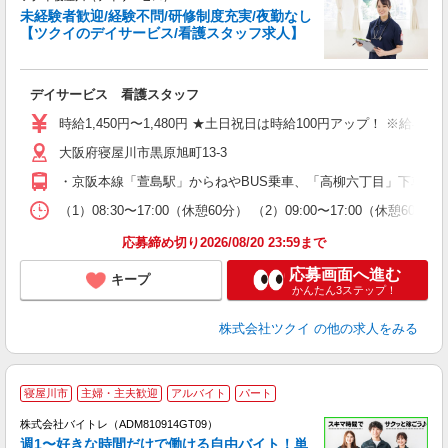
未経験者歓迎/経験不問/研修制度充実/夜勤なし
【ツクイのデイサービス/看護スタッフ求人】
各
デイサービス 看護スタッフ
入
り
時給1,450円〜1,480円 ★土日祝日は時給100円アップ！ ※給
リ
大阪府寝屋川市黒原旭町13-3
ー
O
・京阪本線「萱島駅」からねやBUS乗車、「高柳六丁目」下車徒歩
な
（1）08:30〜17:00（休憩60分） （2）09:00〜17:00（
髪
応募締め切り2026/08/20 23:59まで
応募画面へ進む
キープ
かんたん3ステップ！
株式会社ツクイ
の他の求人をみる
寝屋川市
主婦・主夫歓迎
アルバイト
パート
株式会社バイトレ（ADM810914GT09）
週1〜好きな時間だけで働ける自由バイト！単