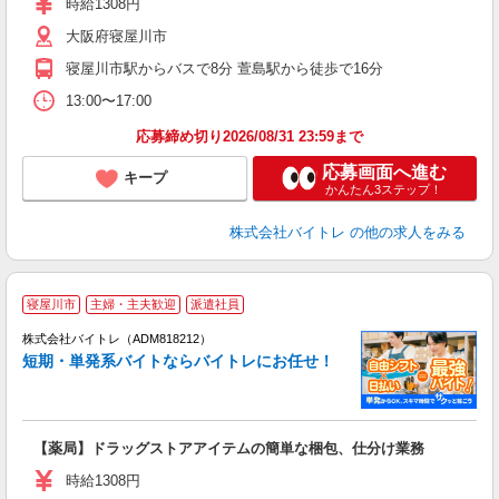
時給1308円
（
大阪府寝屋川市
煙
週
寝屋川市駅からバスで8分 萱島駅から徒歩で16分
13:00〜17:00
応募締め切り2026/08/31 23:59まで
応募画面へ進む
キープ
かんたん3ステップ！
株式会社バイトレ
の他の求人をみる
寝屋川市
主婦・主夫歓迎
派遣社員
ィ
株式会社バイトレ（ADM818212）
短期・単発系バイトならバイトレにお任せ！
い
【薬局】ドラッグストアアイテムの簡単な梱包、仕分け業務
即
活
時給1308円
（