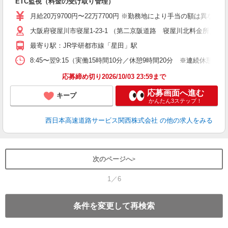
ETC監視（料金の受け取り管理）
入
～
月給20万9700円〜22万7700円 ※勤務地により手当の額は異な
深
大阪府寝屋川市寝屋1-23-1 （第二京阪道路 寝屋川北料金所）
最寄り駅：JR学研都市線「星田」駅
8:45〜翌9:15（実働15時間10分／休憩9時間20分 ※連続休憩4
応募締め切り2026/10/03 23:59まで
応募画面へ進む
キープ
かんたん3ステップ！
西日本高速道路サービス関西株式会社
の他の求人をみる
次のページへ
1／6
条件を変更して再検索