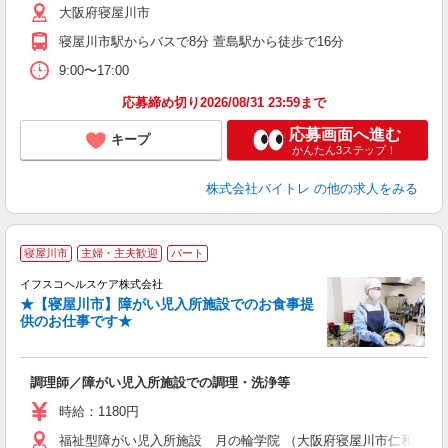
大阪府寝屋川市
煙
週
寝屋川市駅からバスで8分 萱島駅から徒歩で16分
9:00〜17:00
応募締め切り2026/08/31 23:59まで
応募画面へ進む
キープ
かんたん3ステップ！
株式会社バイトレ
の他の求人をみる
寝屋川市
主婦・主夫歓迎
パート
イフスコヘルスケア株式会社
★【寝屋川市】障がい児入所施設でのお食事提
供のお仕事です★
ヘ
調理師／障がい児入所施設での調理・洗浄等
入
リ
時給：1180円
～
福祉型障がい児入所施設 月の輪学院 （大阪府寝屋川市仁和寺本町2-
選