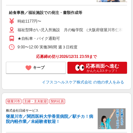
べ
給食事務／福祉施設での発注・書類作成等
入
リ
時給1177円〜
～
福祉型障がい児入所施設 月の輪学院 （大阪府寝屋川市仁和寺本町2-
選
支
★自転車・バイク通勤可
9:00〜12:00 実働3時間 週３日程度
応募締め切り2026/12/31 23:59まで
応募画面へ進む
キープ
かんたん3ステップ！
イフスコヘルスケア株式会社
の他の求人をみる
寝屋川市
主婦・主夫歓迎
契約社員
株式会社日経サービス
寝屋川市／関西医科大学香里病院／駅チカ！病
院内軽作業／未経験者歓迎！
を