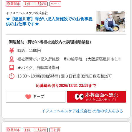
寝屋川市
主婦・主夫歓迎
パート
イフスコヘルスケア株式会社
★【寝屋川市】障がい児入所施設でのお食事提
供のお仕事です★
し
調理補助（障がい者福祉施設内の調理補助業務）
入
リ
時給：1180円
～
福祉型障がい児入所施設 月の輪学院 （大阪府寝屋川市仁和寺本町2-
選
支
★バイク、自転車通勤可
13:00〜18:00(実働5時間) 週３日程度 勤務日数応相談可
応募締め切り2026/12/31 23:59まで
応募画面へ進む
キープ
かんたん3ステップ！
イフスコヘルスケア株式会社
の他の求人をみる
寝屋川市
主婦・主夫歓迎
正社員