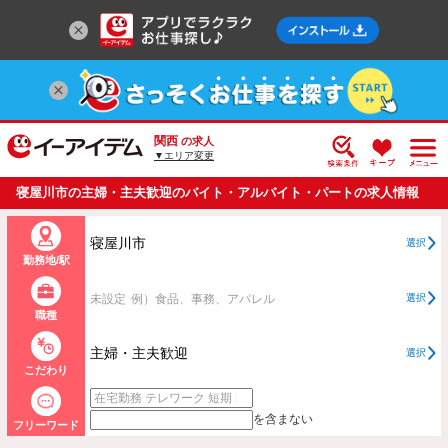
関西
の求人
▼エリア変更
寝屋川市の主婦・主夫歓迎のバイト・アルバイト・パートの求人情報
一覧
寝屋川市
選択
勤務地/駅
未設定
例）食品、事務、アパレル
選択
職種
主婦・主夫歓迎
選択
こだわり
を含まない
フリーワード