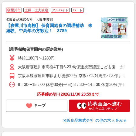
調
寝屋川市
主婦・主夫歓迎
アルバイト
パート
支
名阪食品株式会社 大阪事業部
【寝屋川市高柳】 保育園給食の調理補助 未
経験、中高年の方歓迎！ 3789
転
未
調理補助(保育園内の厨房業務)
ル
時給1180円〜1280円
大阪府寝屋川市高柳4丁目6-23 幼保連携型認定こども園 太陽保育
京阪本線寝屋川市駅より徒歩22分 京阪バス対馬江バス停より徒歩6
8：30〜15：00 休憩30分(平日) 8：30〜14：30 休憩30分(平日
応募締め切り2026/11/30 23:59まで
応募画面へ進む
キープ
かんたん3ステップ！
名阪食品株式会社
の他の求人をみる