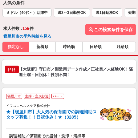
人気の条件
ミドル（40代～）活躍中
週2～3日勤務OK
週1日勤務OK
短期
求人件数 :
156
件
この検索条件を保存
寝屋川市の平均時給を見る
指定なし
新着順
時給順
日給順
月給順
【大阪府】守口市／製造用データ作成／正社員／未経験OK！隔
PR
週土曜・日祝休！性別不問！
寝屋川市
主婦・主夫歓迎
パート
イフスコヘルスケア株式会社
★【寝屋川市】大人気の保育園での調理補助ス
タッフ募集！！日祝休み！★（3285）
し
調理補助／保育園での盛付・洗浄・清掃等
入