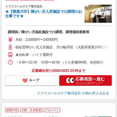
イフスコヘルスケア株式会社
★【寝屋川市】障がい児入所施設での調理のお
仕事です★
し
調理師／障がい児福祉施設での調理、調理補助業務等
女
月給：210000円〜240000円
あ
福祉型障がい児入所施設 月の輪学院 （大阪府寝屋川市仁和寺本町2-
ィ
★自転車・バイク通勤可
・4:30〜13:30 ・9:00〜18:00 （うち実働8時間、休憩60分・シフ
応募締め切り2026/10/25 23:59まで
応募画面へ進む
キープ
かんたん3ステップ！
イフスコヘルスケア株式会社
の他の求人をみる
寝屋川市
主婦・主夫歓迎
アルバイト