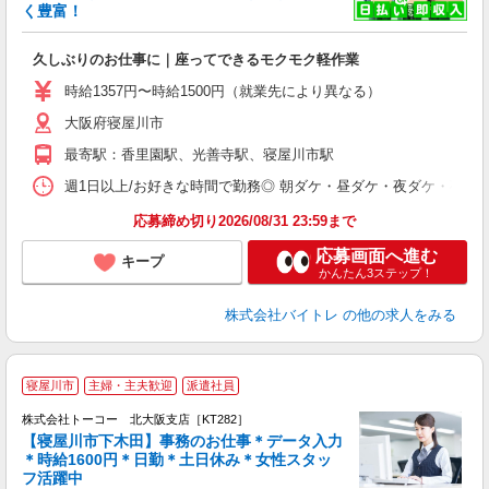
も
く豊富！
気
久しぶりのお仕事に｜座ってできるモクモク軽作業
即
活
時給1357円〜時給1500円（就業先により異なる）
（
大阪府寝屋川市
短
K
最寄駅：香里園駅、光善寺駅、寝屋川市駅
日
髪
週1日以上/お好きな時間で勤務◎ 朝ダケ・昼ダケ・夜ダケ・夜勤など、 ご自
応募締め切り2026/08/31 23:59まで
応募画面へ進む
キープ
かんたん3ステップ！
株式会社バイトレ
の他の求人をみる
寝屋川市
主婦・主夫歓迎
派遣社員
し
迎
株式会社トーコー 北大阪支店［KT282］
＊
【寝屋川市下木田】事務のお仕事＊データ入力
＊時給1600円＊日勤＊土日休み＊女性スタッ
髪
フ活躍中