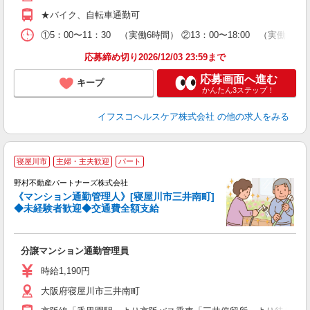
支
★バイク、自転車通勤可
①5：00〜11：30 （実働6時間） ②13：00〜18:00 （実働5時
応募締め切り2026/12/03 23:59まで
応募画面へ進む
キープ
かんたん3ステップ！
イフスコヘルスケア株式会社
の他の求人をみる
寝屋川市
主婦・主夫歓迎
パート
野村不動産パートナーズ株式会社
い
《マンション通勤管理人》[寝屋川市三井南町]
入
◆未経験者歓迎◆交通費全額支給
不
中
分譲マンション通勤管理員
時給1,190円
大阪府寝屋川市三井南町