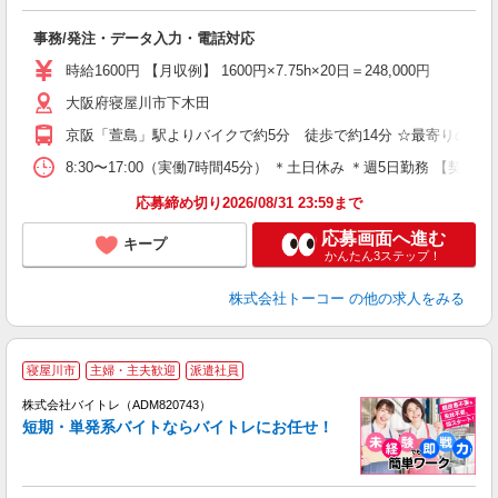
約
高
事務/発注・データ入力・電話対応
迎
日
時給1600円 【月収例】 1600円×7.75h×20日＝248,000円
大阪府寝屋川市下木田
京阪「萱島」駅よりバイクで約5分 徒歩で約14分 ☆最寄りのコン
8:30〜17:00（実働7時間45分） ＊土日休み ＊週5日勤務 【契
応募締め切り2026/08/31 23:59まで
応募画面へ進む
キープ
かんたん3ステップ！
株式会社トーコー
の他の求人をみる
寝屋川市
主婦・主夫歓迎
派遣社員
ィ
株式会社バイトレ（ADM820743）
短期・単発系バイトならバイトレにお任せ！