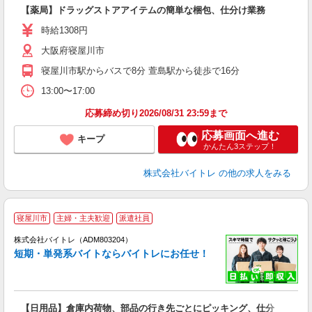
い
【薬局】ドラッグストアアイテムの簡単な梱包、仕分け業務
即
活
時給1308円
（
大阪府寝屋川市
煙
週
寝屋川市駅からバスで8分 萱島駅から徒歩で16分
13:00〜17:00
応募締め切り2026/08/31 23:59まで
応募画面へ進む
キープ
かんたん3ステップ！
株式会社バイトレ
の他の求人をみる
寝屋川市
主婦・主夫歓迎
派遣社員
ィ
株式会社バイトレ（ADM803204）
短期・単発系バイトならバイトレにお任せ！
い
【日用品】倉庫内荷物、部品の行き先ごとにピッキング、仕分
即