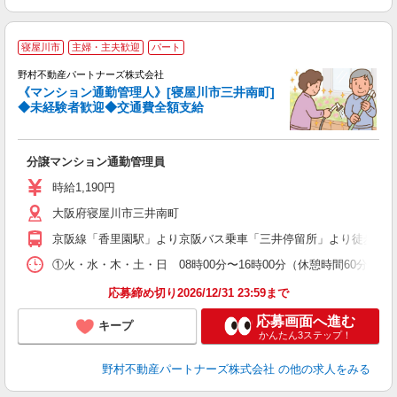
寝屋川市
主婦・主夫歓迎
パート
野村不動産パートナーズ株式会社
い
《マンション通勤管理人》[寝屋川市三井南町]
入
◆未経験者歓迎◆交通費全額支給
不
中
分譲マンション通勤管理員
時給1,190円
大阪府寝屋川市三井南町
京阪線「香里園駅」より京阪バス乗車「三井停留所」より徒歩5分
①火・水・木・土・日 08時00分〜16時00分（休憩時間60分） 
応募締め切り2026/12/31 23:59まで
応募画面へ進む
キープ
かんたん3ステップ！
野村不動産パートナーズ株式会社
の他の求人をみる