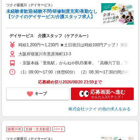
ツクイ寝屋川（デイサービス）
未経験者歓迎/経験不問/研修制度充実/夜勤なし
【ツクイのデイサービス/介護スタッフ求人】
各
デイサービス 介護スタッフ（ケアクルー）
入
り
時給1,200円〜1,230円 ★土日祝日は時給100円アップ！ ※給
リ
大阪府寝屋川市黒原旭町13-3
ー
O
・京阪本線「萱島駅」からねやBUS乗車、「高柳六丁目」下車徒歩
な
（1）09:00〜17:00（休憩60分） （2）08:30〜17:30
髪
応募締め切り2026/08/20 23:59まで
応募画面へ進む
キープ
かんたん3ステップ！
株式会社ツクイ
の他の求人をみる
寝屋川市
主婦・主夫歓迎
パート
ツクイ寝屋川（デイサービス）