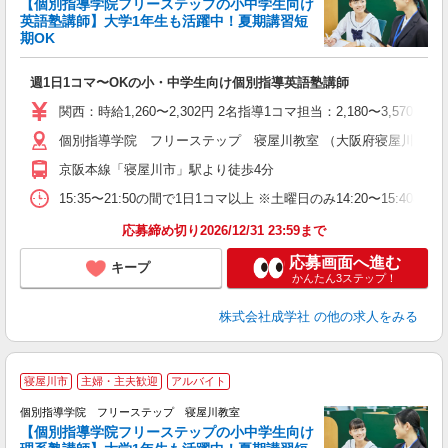
【個別指導学院フリーステップの小中学生向け
英語塾講師】大学1年生も活躍中！夏期講習短
期OK
☆
週1日1コマ〜OKの小・中学生向け個別指導英語塾講師
入
主
関西：時給1,260〜2,302円 2名指導1コマ担当：2,180〜3,
日
個別指導学院 フリーステップ 寝屋川教室 （大阪府寝屋川市八坂町
自
京阪本線「寝屋川市」駅より徒歩4分
15:35〜21:50の間で1日1コマ以上 ※土曜日のみ14:20〜15:40
応募締め切り2026/12/31 23:59まで
応募画面へ進む
キープ
かんたん3ステップ！
株式会社成学社
の他の求人をみる
寝屋川市
主婦・主夫歓迎
アルバイト
個別指導学院 フリーステップ 寝屋川教室
【個別指導学院フリーステップの小中学生向け