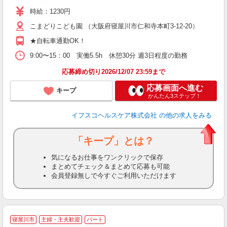
リ
時給：1230円
～
こまどりこども園 （大阪府寝屋川市仁和寺本町3-12-20）
選
支
★自転車通勤OK！
9:00〜15：00 実働5.5h 休憩30分 週3日程度の勤務
応募締め切り2026/12/07 23:59まで
応募画面へ進む
キープ
かんたん3ステップ！
イフスコヘルスケア株式会社
の他の求人をみる
「キープ」とは？
気になるお仕事をワンクリックで保存
まとめてチェック＆まとめて応募も可能
会員登録無しで今すぐご利用いただけます
寝屋川市
主婦・主夫歓迎
パート