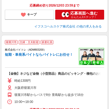
応募締め切り2026/12/03 23:59まで
応募画面へ進む
キープ
かんたん3ステップ！
イフスコヘルスケア株式会社
の他の求人をみる
寝屋川市
主婦・主夫歓迎
派遣社員
ィ
株式会社バイトレ（ADM803200）
短期・単発系バイトならバイトレにお任せ！
い
【金物】ネジなど金物（小型部品）商品のピッキング・梱包のお仕事
即
活
時給1308円
（
大阪府寝屋川市
煙
週
寝屋川市駅からバスで8分 萱島駅から徒歩で16分
10:00〜18:00