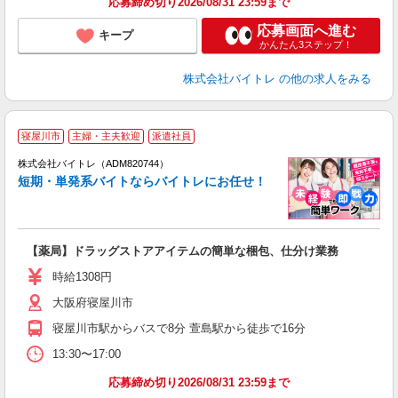
応募締め切り2026/08/31 23:59まで
応募画面へ進む
キープ
かんたん3ステップ！
株式会社バイトレ
の他の求人をみる
寝屋川市
主婦・主夫歓迎
派遣社員
ィ
株式会社バイトレ（ADM820744）
短期・単発系バイトならバイトレにお任せ！
い
【薬局】ドラッグストアアイテムの簡単な梱包、仕分け業務
即
活
時給1308円
（
大阪府寝屋川市
煙
週
寝屋川市駅からバスで8分 萱島駅から徒歩で16分
13:30〜17:00
応募締め切り2026/08/31 23:59まで