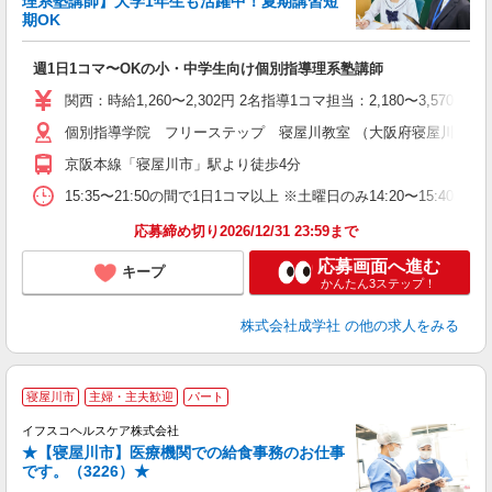
理系塾講師】大学1年生も活躍中！夏期講習短
期OK
「
週1日1コマ〜OKの小・中学生向け個別指導理系塾講師
入
主
関西：時給1,260〜2,302円 2名指導1コマ担当：2,180〜3,
日
個別指導学院 フリーステップ 寝屋川教室 （大阪府寝屋川市八坂町
自
京阪本線「寝屋川市」駅より徒歩4分
15:35〜21:50の間で1日1コマ以上 ※土曜日のみ14:20〜15:40
応募締め切り2026/12/31 23:59まで
応募画面へ進む
キープ
かんたん3ステップ！
株式会社成学社
の他の求人をみる
寝屋川市
主婦・主夫歓迎
パート
イフスコヘルスケア株式会社
す
★【寝屋川市】医療機関での給食事務のお仕事
ニ
です。（3226）★