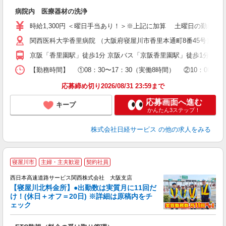
W
病院内 医療器材の洗浄
学
活
時給1,300円 ＜曜日手当あり！＞※上記に加算 土曜日の勤務は 時
険
関西医科大学香里病院 （大阪府寝屋川市香里本通町8番45号）
制
京阪「香里園駅」徒歩1分 京阪バス「京阪香里園駅」徒歩1分 ＜
【勤務時間】 ①08：30〜17：30（実働8時間） ②10：
応募締め切り2026/08/31 23:59まで
応募画面へ進む
キープ
かんたん3ステップ！
株式会社日経サービス
の他の求人をみる
■
寝屋川市
主婦・主夫歓迎
契約社員
在
西日本高速道路サービス関西株式会社 大阪支店
【寝屋川北料金所】●出勤数は実質月に11回だ
り
け！(休日＋オフ＝20日) ※詳細は原稿内をチ
ェック
1
後