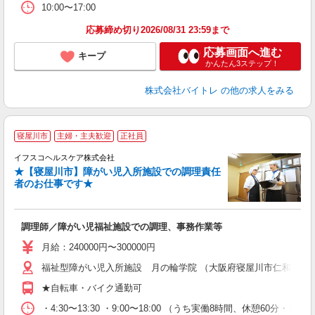
10:00〜17:00
応募締め切り2026/08/31 23:59まで
応募画面へ進む
キープ
かんたん3ステップ！
株式会社バイトレ
の他の求人をみる
寝屋川市
主婦・主夫歓迎
正社員
イフスコヘルスケア株式会社
★【寝屋川市】障がい児入所施設での調理責任
者のお仕事です★
し
調理師／障がい児福祉施設での調理、事務作業等
女
月給：240000円〜300000円
あ
福祉型障がい児入所施設 月の輪学院 （大阪府寝屋川市仁和寺本町2-
ィ
★自転車・バイク通勤可
・4:30〜13:30 ・9:00〜18:00 （うち実働8時間、休憩60分・シフ