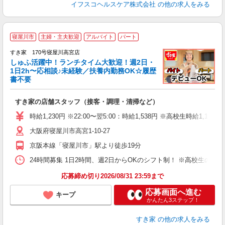
イフスコヘルスケア株式会社
の他の求人をみる
≪
寝屋川市
主婦・主夫歓迎
アルバイト
パート
すき家 170号寝屋川高宮店
しゅふ活躍中！ランチタイム大歓迎！週2日・
安
1日2h〜応相談♪未経験／扶養内勤務OK☆履歴
書不要
の
すき家の店舗スタッフ（接客・調理・清掃など）
履
タ
時給1,230円 ※22:00〜翌5:00：時給1,538円 ※高校生時給1,177
（
大阪府寝屋川市高宮1-10-27
夜
割
京阪本線「寝屋川市」駅より徒歩19分
24時間募集 1日2時間、週2日からOKのシフト制！ ※高校生のシ
応募締め切り2026/08/31 23:59まで
応募画面へ進む
キープ
かんたん3ステップ！
すき家
の他の求人をみる