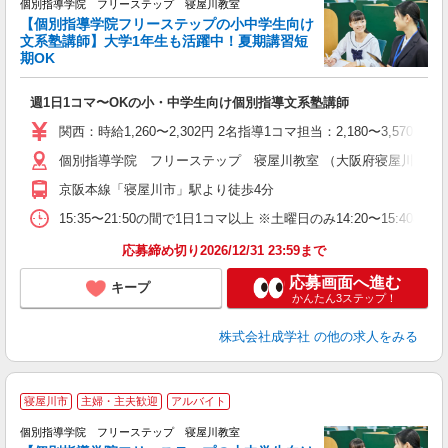
個別指導学院 フリーステップ 寝屋川教室
【個別指導学院フリーステップの小中学生向け
文系塾講師】大学1年生も活躍中！夏期講習短
期OK
「
週1日1コマ〜OKの小・中学生向け個別指導文系塾講師
入
主
関西：時給1,260〜2,302円 2名指導1コマ担当：2,180〜3,
日
個別指導学院 フリーステップ 寝屋川教室 （大阪府寝屋川市八坂町
自
京阪本線「寝屋川市」駅より徒歩4分
15:35〜21:50の間で1日1コマ以上 ※土曜日のみ14:20〜15:40
応募締め切り2026/12/31 23:59まで
応募画面へ進む
キープ
かんたん3ステップ！
株式会社成学社
の他の求人をみる
寝屋川市
主婦・主夫歓迎
アルバイト
個別指導学院 フリーステップ 寝屋川教室