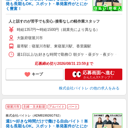
発も長期もOK。スポット・単発案件がとにか
も
く豊富！
気
人と話すのが苦手でも安心♪接客なしの軽作業スタッフ
即
活
時給1357円〜時給1500円（就業先により異なる）
（
大阪府寝屋川市
短
K
最寄駅：寝屋川市駅、東寝屋川駅、香里園駅
日
髪
週1日以上/お好きな時間で勤務◎ 朝ダケ・昼ダケ・夜ダケ・夜勤など、 ご自
応募締め切り2026/08/31 23:59まで
応募画面へ進む
キープ
かんたん3ステップ！
株式会社バイトレ
の他の求人をみる
寝屋川市
主婦・主夫歓迎
アルバイト
パート
株式会社バイトレ（ADM819926GT62）
週1〜好きな時間だけで働ける自由バイト！単
発も長期もOK。スポット・単発案件がとにか