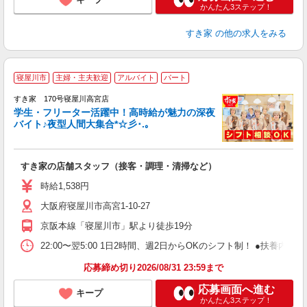
かんたん3ステップ！
すき家
の他の求人をみる
寝屋川市
主婦・主夫歓迎
アルバイト
パート
すき家 170号寝屋川高宮店
学生・フリーター活躍中！高時給が魅力の深夜
バイト♪夜型人間大集合*☆彡･.｡
つ
すき家の店舗スタッフ（接客・調理・清掃など）
履
ミ
時給1,538円
～
大阪府寝屋川市高宮1-10-27
勤
り
京阪本線「寝屋川市」駅より徒歩19分
22:00〜翌5:00 1日2時間、週2日からOKのシフト制！ ●扶養内勤務
応募締め切り2026/08/31 23:59まで
応募画面へ進む
キープ
かんたん3ステップ！