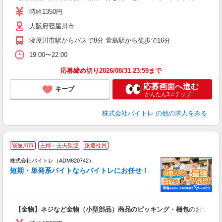
活
時給1350円
（
大阪府寝屋川市
煙
週
寝屋川市駅からバスで8分 萱島駅から徒歩で16分
19:00〜22:00
応募締め切り2026/08/31 23:59まで
応募画面へ進む
キープ
かんたん3ステップ！
株式会社バイトレ
の他の求人をみる
寝屋川市
主婦・主夫歓迎
派遣社員
ィ
株式会社バイトレ（ADM820742）
短期・単発系バイトならバイトレにお任せ！
い
【金物】ネジなど金物（小型部品）商品のピッキング・梱包のお仕事
即
活