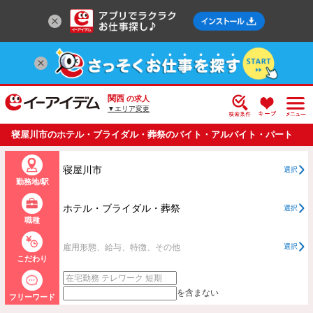
関西
の求人
▼エリア変更
寝屋川市のホテル・ブライダル・葬祭のバイト・アルバイト・パート
の求人情報一覧
寝屋川市
選択
勤務地/駅
ホテル・ブライダル・葬祭
選択
職種
雇用形態、給与、特徴、その他
選択
こだわり
を含まない
フリーワード