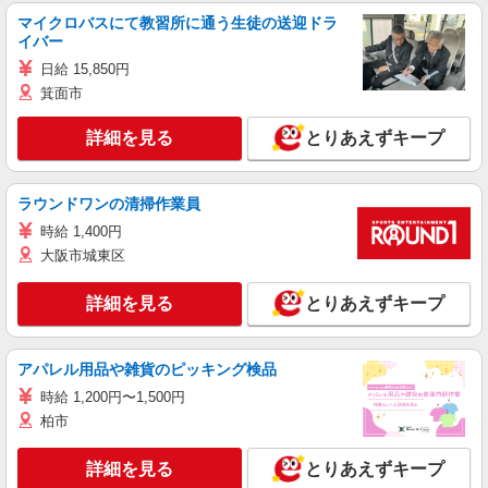
マイクロバスにて教習所に通う生徒の送迎ドラ
イバー
日給 15,850円
箕面市
詳細を見る
とりあえずキープ
ラウンドワンの清掃作業員
時給 1,400円
大阪市城東区
詳細を見る
とりあえずキープ
アパレル用品や雑貨のピッキング検品
時給 1,200円〜1,500円
柏市
詳細を見る
とりあえずキープ