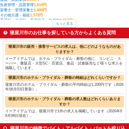
生産管理・品質管理
1,610円
栄養士・管理栄養士
1,600円
その他介護・福祉
1,572円
看護師・保健師・看護助手・助産師
1,557円
もっと見る
家電・携帯販売
1,550円
中型（2t・4t）ドライバー
1,533円
寝屋川市のお仕事を探している方からよくある質問
一般・営業事務
1,487円
介護職・ヘルパー
1,486円
寝屋川市の他の職種の平均時給を見る
寝屋川市の販売・接客サービスの求人は、他にどのようなものがあ
りますか？
イーアイデムでは、ホテル・ブライダル・葬祭の他に、コンビニ・ス
ーパー、量販店・大型SC・百貨店、食品・試食販売など様々な求人を
掲載しています。
寝屋川市のホテル・ブライダル・葬祭の時給はどれくらいですか？
寝屋川市のホテル・ブライダル・葬祭の平均時給は1,200円です（2026
年08月03日更新）。
寝屋川市のホテル・ブライダル・葬祭の求人数はどれくらいありま
すか？
イーアイデムでは、寝屋川市で1件の求人を掲載しています（2026年0
8月08日現在）。
寝屋川市の特徴でバイト・アルバイト・パートを絞り込