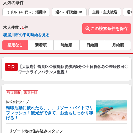
人気の条件
ミドル（40代～）活躍中
週2～3日勤務OK
主婦・主夫歓迎
週1
求人件数 :
1
件
この検索条件を保存
寝屋川市の平均時給を見る
指定なし
新着順
時給順
日給順
月給順
【大阪府】鶴見区◇横堤駅徒歩約5分◇土日祝休み◇未経験可◇
PR
ワークライフバランス重視！
寝屋川市
派遣社員
株式会社ダイブ
転職活動に疲れたら、、、リゾートバイトでリ
フレッシュ！観光ができて、お金もしっかり稼
げる！
リ
リゾート地の住み込みスタッフ
未