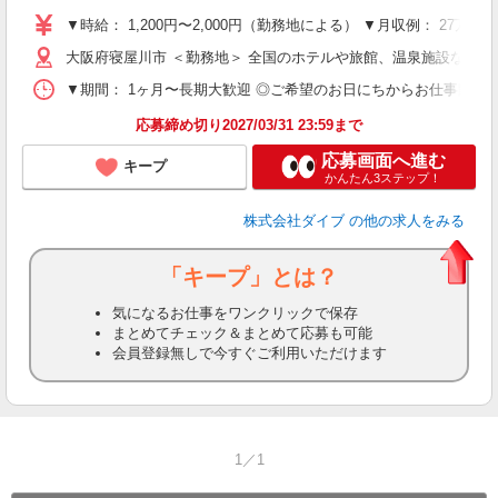
～
▼時給： 1,200円〜2,000円（勤務地による） ▼月収例： 27万
内
大阪府寝屋川市 ＜勤務地＞ 全国のホテルや旅館、温泉施設など
O
▼期間： 1ヶ月〜長期大歓迎 ◎ご希望のお日にちからお仕事開始ができ
応募締め切り2027/03/31 23:59まで
応募画面へ進む
キープ
かんたん3ステップ！
株式会社ダイブ
の他の求人をみる
「キープ」とは？
気になるお仕事をワンクリックで保存
まとめてチェック＆まとめて応募も可能
会員登録無しで今すぐご利用いただけます
1／1