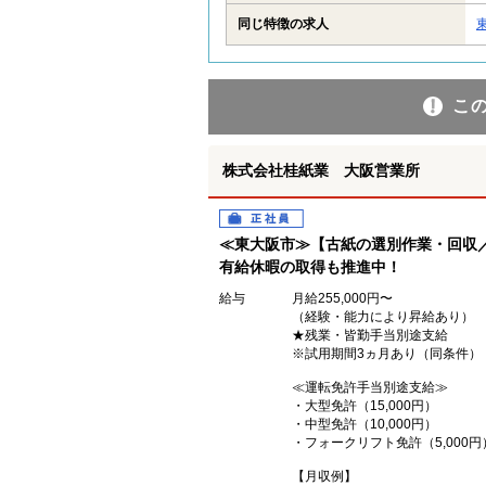
同じ特徴の求人
こ
株式会社桂紙業 大阪営業所
正社員
≪東大阪市≫【古紙の選別作業・回収
有給休暇の取得も推進中！
給与
月給255,000円〜
（経験・能力により昇給あり）
★残業・皆勤手当別途支給
※試用期間3ヵ月あり（同条件）
≪運転免許手当別途支給≫
・大型免許（15,000円）
・中型免許（10,000円）
・フォークリフト免許（5,000円
【月収例】