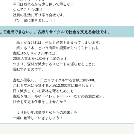
今日は残れるから少し稼いで帰るか！
なんてこともOK！
社員の生活に寄り添う会社です。
ぜひ一緒に働きましょう！
ずして達成できない」。古紙リサイクルで社会を支える会社です。
「紙」がなければ、生活も産業も止まってしまいます。
「紙」も「木」という有限の資源からつくられており、
古紙1tをリサイクルすれば、
20本の立木を伐採せずに済みます。
つまり、森林が減少するスピードを遅らせることに
貢献できるのです。
当社が回収し、1日にリサイクルする古紙は約600t。
これを立木に換算すると約12,000本に相当します。
日々減少している森林を守るためにも
古紙を段ボールやトイレットペーパーなどの資源に変え、
社会を支える仕事をしませんか？
「より良い地球環境と私たちの未来」を
一緒に創造していきましょう！