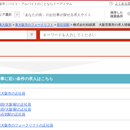
よくある
大阪市｜バイト・アルバイトのことならイーアイデム
保存した
0
リア選択
「あなたの街」のお仕事が探せる求人サイト
検索条件
東大阪市
>
東大阪市のフォークリフト
>
新石切駅
> 株式会社桂紙業 大阪営業所の求人情
仕事に近い条件の求人はこちら
東大阪市の正社員
額田(大阪)駅の正社員
吉田(大阪)駅の正社員
新石切駅の正社員
東大阪市のフォークリフトの正社員