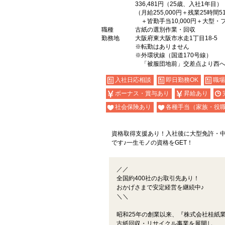
336,481円（25歳、入社1年目）
（月給255,000円＋残業25時間51
＋皆勤手当10,000円＋大型・フ
職種
古紙の選別作業・回収
勤務地
大阪府東大阪市水走1丁目18-5
※転勤はありません
※外環状線（国道170号線）
「被服団地前」交差点より西へ
入社日応相談
即日勤務OK
職場
ボーナス・賞与あり
昇給あり
社会保険あり
各種手当（家族・役
資格取得支援あり！入社後に大型免許・
です♪一生モノの資格をGET！
／／
全国約400社のお取引先あり！
おかげさまで安定経営を継続中♪
＼＼
昭和25年の創業以来、『株式会社桂紙
古紙回収・リサイクル事業を展開し、