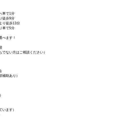
へ車で1分
り徒歩9分
より徒歩13分
り車で5分
選べます！
迎
ちでない方はご相談ください）
を
部補助あり）
）
ています）
）