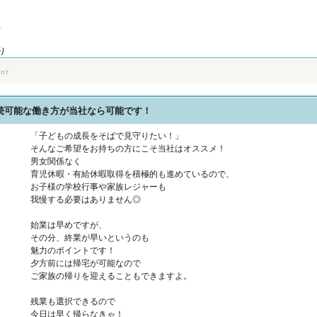
）
り
続可能な働き方が当社なら可能です！
「子どもの成長をそばで見守りたい！」
そんなご希望をお持ちの方にこそ当社はオススメ！
男女関係なく
育児休暇・有給休暇取得を積極的も進めているので、
お子様の学校行事や家族レジャーも
我慢する必要はありません◎
始業は早めですが、
その分、終業が早いというのも
魅力のポイントです！
夕方前には帰宅が可能なので
ご家族の帰りを迎えることもできますよ。
残業も選択できるので
今日は早く帰らなきゃ！