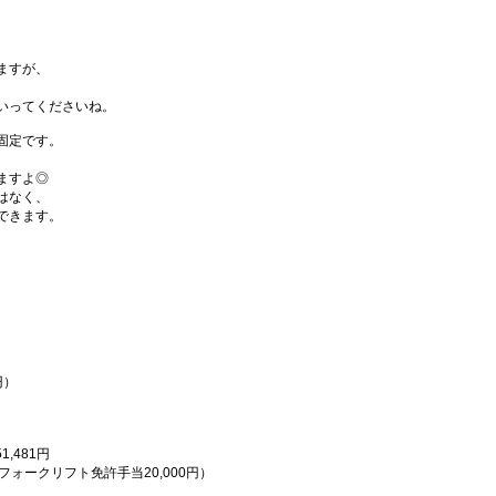
、
。
ますが、
いってくださいね。
固定です。
ますよ◎
はなく、
できます。
）
円）
）
1,481円
フォークリフト免許手当20,000円）