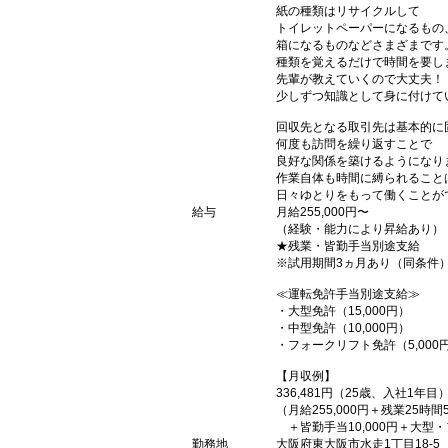
紙の種類はリサイクルして
トイレットペーパーになるもの
箱になるものなどさまざまです
種類を覚えるだけで時間を要し
先輩が教えていくので大丈夫！
少しずつ知識として身に付けて
回収先となる取引先は基本的に
何度も訪問を繰り返すことで
良好な関係を築けるようになり
作業自体も時間に縛られること
日々ゆとりをもって働くことが
給与
月給255,000円〜
（経験・能力により昇給あり）
★残業・皆勤手当別途支給
※試用期間3ヵ月あり（同条件
≪運転免許手当別途支給≫
・大型免許（15,000円）
・中型免許（10,000円）
・フォークリフト免許（5,000
【月収例】
336,481円（25歳、入社1年目
（月給255,000円＋残業25時間5
＋皆勤手当10,000円＋大型・
勤務地
大阪府東大阪市水走1丁目18-5