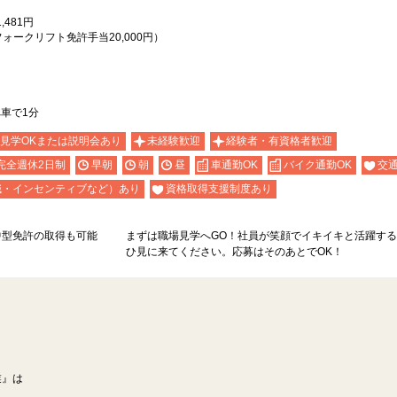
,481円
ォークリフト免許手当20,000円）
車で1分
見学OKまたは説明会あり
未経験歓迎
経験者・有資格者歓迎
完全週休2日制
早朝
朝
昼
車通勤OK
バイク通勤OK
交
職・インセンティブなど）あり
資格取得支援制度あり
中型免許の取得も可能
まずは職場見学へGO！社員が笑顔でイキイキと活躍す
ひ見に来てください。応募はそのあとでOK！
業』は