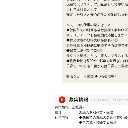
現在ではサステナブル企業として厚い信
当社で正社員として
安定した収入と安心の生活をGETしま
＼＼このお仕事の魅力は…／／
◆社内外での研修も会社負担で参加OK
キャリアアップも積極的に応援します！
◆育児休暇の取得実績多数あり◎
男性社員も積極的に取得できる環境です
◆残業は選択制でOK◎
サクッと帰ることも、収入にプラスする
◆勤務時間は5:00〜14:30で昼過ぎに
子育て中の方も午後からは子育てに専念
有名ショート動画SNSも公開中♪
募集情報（正社員）
職種
古紙の選別作業・回収
仕事内容
◆機械での古紙の選別作業や回
◆その他・付随する業務