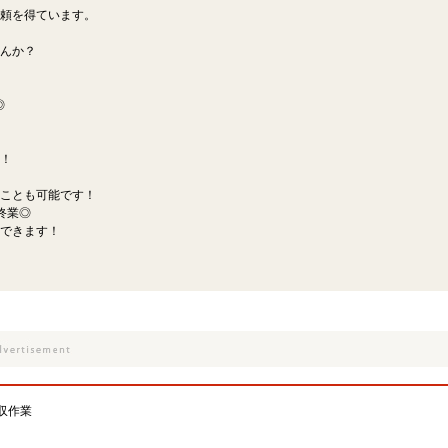
頼を得ています。
せんか？
◎
！
ことも可能です！
は終業◎
できます！
収作業