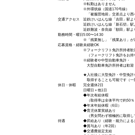
※転勤はありません
※外環状線（国道170号線）
「被服団地前」交差点より西
交通アクセス
近鉄けいはんな線「吉田」駅よ
近鉄けいはんな線「新石切」駅
近鉄難波・奈良線「額田」駅よ
勤務時間・曜日
5:00〜14:30
※「残業無し」「残業あり」が
応募資格・経験
未経験OK
※フォークリフト免許所持者歓
（フォークリフト免許をお持
※経験者や中型自動車免許・
大型自動車免許所持者は歓迎
★入社後に大型免許・中型免許
取得することも可能です（一
休日・休暇
完全週休2日
日曜日＋他1日
◆年次有給休暇
（取得率は全体平均で約50％
◆年末年始休暇（6日）
◆育児休業実績あり
（男女問わず積極的に取得し
待遇
◆昇給あり（経験・能力による
◆賞与あり（年2回）
◆交通費規定支給