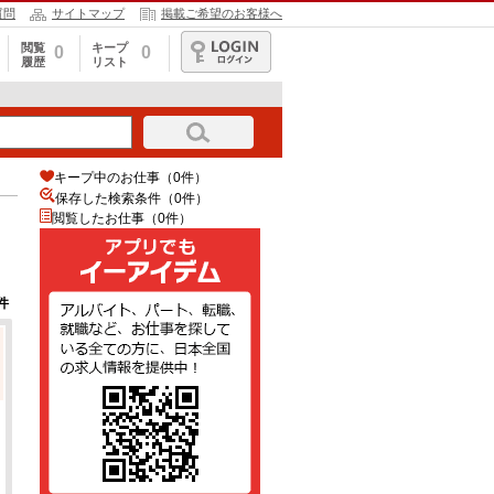
質問
サイトマップ
掲載ご希望のお客様へ
閲覧
キープ
0
0
履歴
リスト
ログイン
キープ中のお仕事（0件）
保存した検索条件（
0
件）
閲覧したお仕事（0件）
件