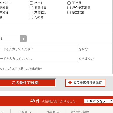
ルバイト
パート
正社員
約社員
派遣社員
紹介予定派遣
業紹介
業務委託
独立開業
託
その他
を含む
を含まない
なし
本日掲載
締切間近
この検索条件を保存
条件で検索
48 件
の情報が見つかりました
日給順
月給順
並び替え解除