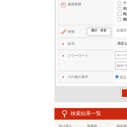
ア
雇用形態
契
職
嘱
未選択
選択・変更
特徴
給与
フリーワード
その他の条件
指定
この
検索結果一覧
並び替え ：
新着順
時給順