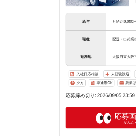
給与
月給240,00
職種
配送・出荷業
勤務地
大阪府東大阪市
入社日応相談
未経験歓迎
夕方
車通勤OK
残業
応募締め切り: 2026/09/05 23:5
応募
かんた