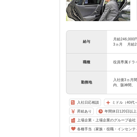
月給246,0
給与
3ヵ月 月給24
職種
役員専属ドラ
入社後3ヵ月間
勤務地
内、阪神間、 
入社日応相談
ミドル（40代
昇給あり
年間休日120日以上
上場企業・上場企業のグループ会社
各種手当（家族・役職・インセンテ