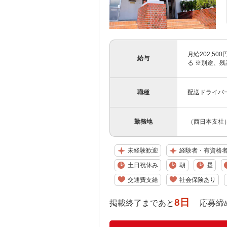
月給202,5
給与
る ※別途、残
職種
配送ドライバー
勤務地
（西日本支社）
未経験歓迎
経験者・有資格
土日祝休み
朝
昼
交通費支給
社会保険あり
8日
掲載終了まであと
応募締め切り: