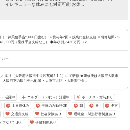
イレギュラーな休みにも対応可能 お休...
00円（一律乗務手当5,000円含む） ＋賞与年2回＋残業代全額支給 ※研修期間2〜
1,000円（乗務手当支給なし） ◆年収例／430万円 （2...
イバー
／ 本社（大阪府大阪市中央区瓦町2-1-1）にて研修 ★研修後は大阪府大阪市
大阪府下の取引先へ配属 ・大阪市北区 ・大阪市中央...
～）活躍中
エルダー（50代～）活躍中
ボーナス・賞与あり
土日祝休み
平日のみ勤務OK
朝
昼
夕方
交通費支給
社会保険あり
退職金・財形貯蓄制度あり
ィブなど）あり
研修制度あり