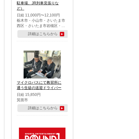
駐車場、JR列車見張りな
ど）
日給 11,000円〜12,100円
栃木市・小山市・さいたま市
西区・さいたま市岩槻区・久
喜市・蓮田市
詳細はこちらから
マイクロバスにて教習所に
通う生徒の送迎ドライバー
日給 15,850円
箕面市
詳細はこちらから