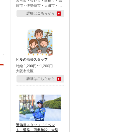
古河市・佐野市・前橋市・高
崎市・伊勢崎市・太田市・館
林市・藤岡市・大泉町・さい
詳細はこちらから
たま市北区・川越市・熊谷
市・行田市・秩父市・所沢
市・飯能市・東松山市・坂戸
市・鶴ケ島市・千葉市中央
区・市川市・松戸市・習志野
市・柏市・流山市・八千代
市・足立区・江戸川区・八王
子市・町田市
ビルの清掃スタッフ
時給 1,200円〜1,200円
大阪市北区
詳細はこちらから
警備員スタッフ（イベン
ト、道路、商業施設、大型