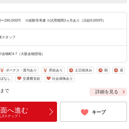
0円〜280,000円 ※経験等考慮 ※試用期間3ヵ月あり（日給9,000円）
務スタッフ
金物町4-7（大阪金物団地）
ボーナス・賞与あり
昇給あり
土日祝休み
朝
昼
ほぼなし
交通費支給
社会保険あり
9 まで
詳細を見る
画面へ進む
キープ
ん3ステップ！