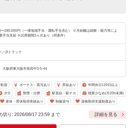
00円〜280,000円（一律地域手当・運転手当含む） ※月給幅は経験・能力等によ
業手当支給 ※試用期間3ヵ月あり（同条件）
／2tトラック
 大阪府東大阪市長田中3-5-44
者歓迎
ボーナス・賞与あり
昇給あり
年間休日120日以上
夕方
禁煙・分煙
駅直結・駅チカ
残業少なめ(月20h未満)
産休・育休取得実績あり
制服貸与
資格取得支援制度あり
 2026/08/17 23:59 まで
詳細を見る