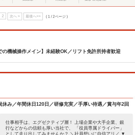
2
次へ >
最後へ>>
( 1 / 2ページ )
での機械操作メイン】未経験OK／リフト免許所持者歓迎
休み／年間休日120日／研修充実／手厚い待遇／賞与年2回
仕事相手は、エグゼクティブ層！ 上場企業や大手企業、銀
行などからの信頼も厚い当社で、 「役員専属ドライバー」
として走り出してみませんか？ ＼社員想いに自信アリ／ ▼