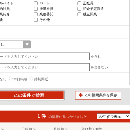
ルバイト
パート
正社員
約社員
派遣社員
紹介予定派遣
業紹介
業務委託
独立開業
託
その他
を含む
を含まない
なし
本日掲載
締切間近
この検索条件を保存
条件で検索
1 件
の情報が見つかりました
日給順
月給順
並び替え解除