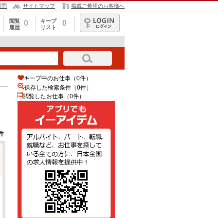
質問
サイトマップ
掲載ご希望のお客様へ
閲覧
キープ
0
0
履歴
リスト
ログイン
キープ中のお仕事（0件）
保存した検索条件（
0
件）
閲覧したお仕事（0件）
件