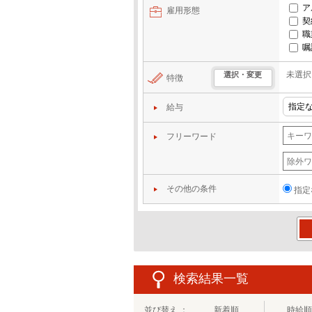
ア
雇用形態
契
職
嘱
未選択
選択・変更
特徴
給与
フリーワード
その他の条件
指定
この
検索結果一覧
並び替え ：
新着順
時給順