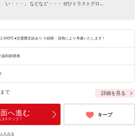
い・・・」 などなど・・・ ぜひトラストグロ...
0〜2,400円 ●交通費支給あり ※経験・資格により考慮いたします！
の薬剤師業務
市
9 まで
詳細を見る
画面へ進む
キープ
ん3ステップ！
人をみる