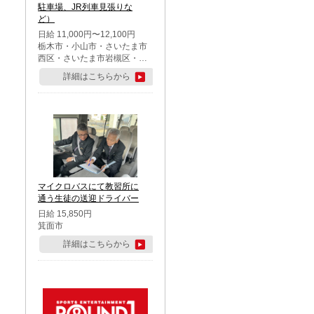
駐車場、JR列車見張りな
ど）
日給 11,000円〜12,100円
栃木市・小山市・さいたま市
西区・さいたま市岩槻区・久
喜市・蓮田市
詳細はこちらから
マイクロバスにて教習所に
通う生徒の送迎ドライバー
日給 15,850円
箕面市
詳細はこちらから