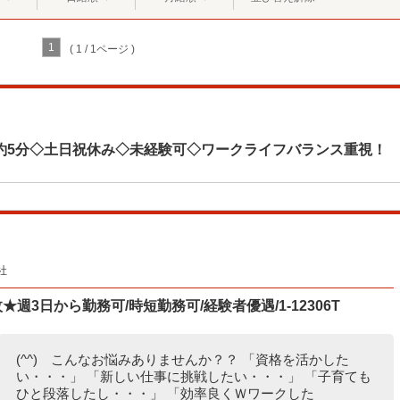
1
( 1 / 1ページ )
約5分◇土日祝休み◇未経験可◇ワークライフバランス重視！
社
週3日から勤務可/時短勤務可/経験者優遇/1-12306T
(^^) こんなお悩みありませんか？？ 「資格を活かした
い・・・」 「新しい仕事に挑戦したい・・・」 「子育ても
ひと段落したし・・・」 「効率良くＷワークした