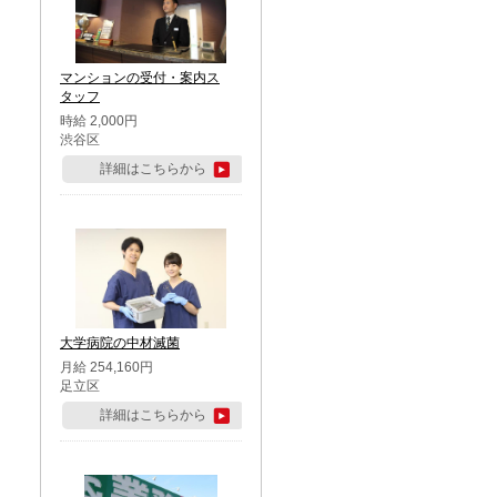
マンションの受付・案内ス
タッフ
時給 2,000円
渋谷区
詳細はこちらから
大学病院の中材滅菌
月給 254,160円
足立区
詳細はこちらから