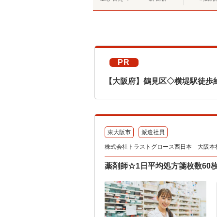
PR
【大阪府】鶴見区◇横堤駅徒歩
東大阪市
派遣社員
株式会社トラストグロース西日本 大阪本
薬剤師☆1日平均処方箋枚数60枚★