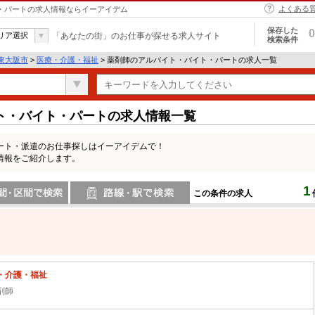
よくある
ト・パートの求人情報ならイーアイデム
保存した
0
リア選択
「あなたの街」のお仕事が探せる求人サイト
検索条件
東大阪市
>
医療・介護・福祉
> 薬剤師のアルバイト・バイト・パートの求人一覧
ト・バイト・パートの求人情報一覧
ート・派遣のお仕事探しはイーアイデムで！
情報をご紹介します。
1
この条件の求人
間で検索
路線・駅・駅で検索
・介護・福祉
剤師