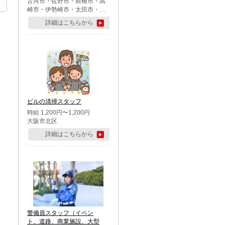
古河市・佐野市・前橋市・高
崎市・伊勢崎市・太田市・館
林市・藤岡市・大泉町・さい
詳細はこちらから
たま市北区・川越市・熊谷
市・行田市・秩父市・所沢
市・飯能市・東松山市・坂戸
市・鶴ケ島市・千葉市中央
区・市川市・松戸市・習志野
市・柏市・流山市・八千代
市・足立区・江戸川区・八王
子市・町田市
ビルの清掃スタッフ
時給 1,200円〜1,200円
大阪市北区
詳細はこちらから
警備員スタッフ（イベン
ト、道路、商業施設、大型