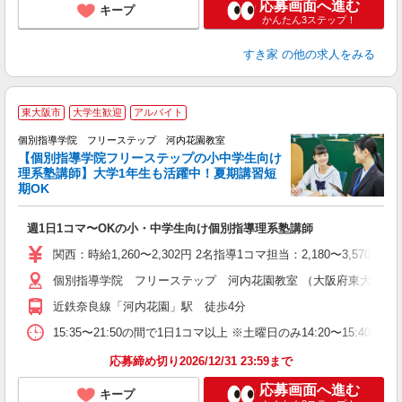
応募画面へ進む
キープ
かんたん3ステップ！
すき家
の他の求人をみる
東大阪市
大学生歓迎
アルバイト
個別指導学院 フリーステップ 河内花園教室
【個別指導学院フリーステップの小中学生向け
理系塾講師】大学1年生も活躍中！夏期講習短
期OK
「
週1日1コマ〜OKの小・中学生向け個別指導理系塾講師
入
主
関西：時給1,260〜2,302円 2名指導1コマ担当：2,180〜3,
日
個別指導学院 フリーステップ 河内花園教室 （大阪府東大阪市稲葉3
自
近鉄奈良線「河内花園」駅 徒歩4分
15:35〜21:50の間で1日1コマ以上 ※土曜日のみ14:20〜15:40
応募締め切り2026/12/31 23:59まで
応募画面へ進む
キープ