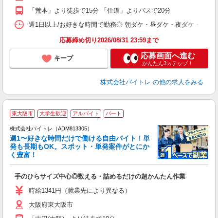
K
「荒本」より徒歩で15分 「住道」よりバスで20分
日
髪
週1日以上/お好きな時間で勤務◎ 朝ダケ・昼ダケ・夜ダケ・夜勤など、 ご自
応募締め切り2026/08/31 23:59まで
応募画面へ進む
キープ
かんたん3ステップ！
株式会社バイトレ
の他の求人をみる
東大阪市
大学生歓迎
アルバイト
パート
株式会社バイトレ（ADM813305）
週1〜好きな時間だけで働ける自由バイト！単
発も長期もOK。スポット・単発案件がとにか
も
く豊富！
気
手のひらサイズ中心◎数える・詰めるだけの超かんたん作業
即
活
時給1341円（就業先により異なる）
（
大阪府東大阪市
短
K