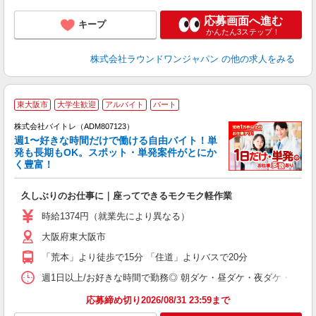
応募画面へ進む
キープ
かんたん3ステップ！
株式会社ラウンドワンジャパン
の他の求人をみる
東大阪市
大学生歓迎
アルバイト
パート
株式会社バイトレ（ADM807123）
週1〜好きな時間だけで働ける自由バイト！単
発も長期もOK。スポット・単発案件がとにか
も
く豊富！
気
久しぶりのお仕事に｜座ってできるモクモク軽作業
即
活
時給1374円（就業先により異なる）
（
大阪府東大阪市
短
K
「荒本」より徒歩で15分 「住道」よりバスで20分
日
髪
週1日以上/お好きな時間で勤務◎ 朝ダケ・昼ダケ・夜ダケ・夜勤など、 ご自
応募締め切り2026/08/31 23:59まで