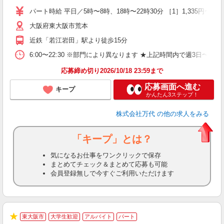
週
パート時給 平日／5時〜8時、18時〜22時30分 ［1］1,335円〜 ［2］1
シ
大阪府東大阪市荒本
費
近鉄「若江岩田」駅より徒歩15分
6:00〜22:30 ※部門により異なります ★上記時間内で週3日
応募締め切り2026/10/18 23:59まで
応募画面へ進む
キープ
かんたん3ステップ！
株式会社万代
の他の求人をみる
「キープ」とは？
気になるお仕事をワンクリックで保存
まとめてチェック＆まとめて応募も可能
会員登録無しで今すぐご利用いただけます
東大阪市
大学生歓迎
アルバイト
パート
で