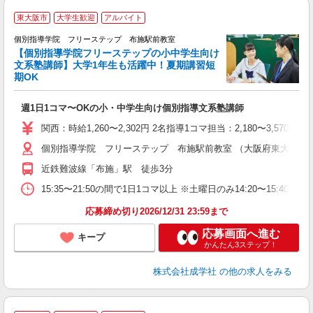
東大阪市
大学生歓迎
アルバイト
個別指導学院 フリーステップ 布施駅前教室
【個別指導学院フリーステップの小中学生向け
文系塾講師】大学1年生も活躍中！夏期講習短
期OK
「
週1日1コマ〜OKの小・中学生向け個別指導文系塾講師
入
主
関西：時給1,260〜2,302円 2名指導1コマ担当：2,180〜3,
日
個別指導学院 フリーステップ 布施駅前教室 （大阪府東大阪市足代
自
近鉄難波線「布施」駅 徒歩3分
15:35〜21:50の間で1日1コマ以上 ※土曜日のみ14:20〜15:40
応募締め切り2026/12/31 23:59まで
応募画面へ進む
キープ
かんたん3ステップ！
株式会社成学社
の他の求人をみる