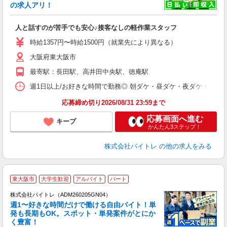
☆
の求人アリ！
験
人と話すのが苦手でも安心♪接客なしの軽作業スタッフ
即
活
時給1357円〜時給1500円（就業先により異なる）
（
大阪府東大阪市
短
K
最寄駅：長田駅、高井田中央駅、徳庵駅
日
髪
週1日以上/お好きな時間で勤務◎ 朝ダケ・昼ダケ・夜ダケ・夜勤など、 ご自
応募締め切り2026/08/31 23:59まで
応募画面へ進む
キープ
かんたん3ステップ！
株式会社バイトレ
の他の求人をみる
東大阪市
大学生歓迎
アルバイト
パート
株式会社バイトレ（ADM260205GN04）
週1〜好きな時間だけで働ける自由バイト！単
発も長期もOK。スポット・単発案件がとにか
も
く豊富！