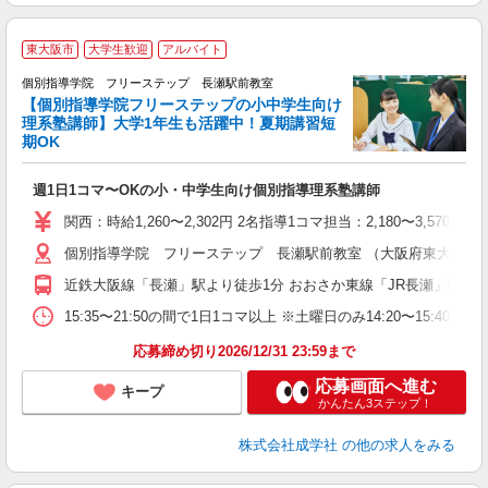
東大阪市
大学生歓迎
アルバイト
個別指導学院 フリーステップ 長瀬駅前教室
【個別指導学院フリーステップの小中学生向け
理系塾講師】大学1年生も活躍中！夏期講習短
期OK
「
週1日1コマ〜OKの小・中学生向け個別指導理系塾講師
入
主
関西：時給1,260〜2,302円 2名指導1コマ担当：2,180〜3,
日
個別指導学院 フリーステップ 長瀬駅前教室 （大阪府東大阪市菱屋
自
近鉄大阪線「長瀬」駅より徒歩1分 おおさか東線「JR長瀬」駅より
15:35〜21:50の間で1日1コマ以上 ※土曜日のみ14:20〜15:40
応募締め切り2026/12/31 23:59まで
応募画面へ進む
キープ
かんたん3ステップ！
株式会社成学社
の他の求人をみる