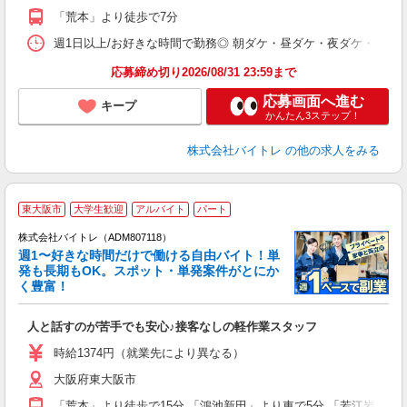
K
「荒本」より徒歩で7分
日
髪
週1日以上/お好きな時間で勤務◎ 朝ダケ・昼ダケ・夜ダケ・夜勤など、 ご自
応募締め切り2026/08/31 23:59まで
応募画面へ進む
キープ
かんたん3ステップ！
株式会社バイトレ
の他の求人をみる
東大阪市
大学生歓迎
アルバイト
パート
株式会社バイトレ（ADM807118）
週1〜好きな時間だけで働ける自由バイト！単
発も長期もOK。スポット・単発案件がとにか
も
く豊富！
気
人と話すのが苦手でも安心♪接客なしの軽作業スタッフ
即
活
時給1374円（就業先により異なる）
（
大阪府東大阪市
短
K
「荒本」より徒歩で15分 「鴻池新田」より車で5分 「若江岩田」よ