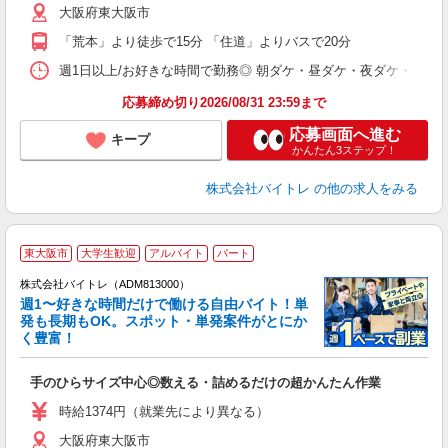
大阪府東大阪市
短
K
「荒本」より徒歩で15分 「住道」よりバスで20分
日
髪
週1日以上/お好きな時間で勤務◎ 朝ダケ・昼ダケ・夜ダケ・夜勤など、 ご自
応募締め切り2026/08/31 23:59まで
応募画面へ進む
キープ
かんたん3ステップ！
株式会社バイトレ
の他の求人をみる
東大阪市
大学生歓迎
アルバイト
パート
株式会社バイトレ（ADM813000）
週1〜好きな時間だけで働ける自由バイト！単
発も長期もOK。スポット・単発案件がとにか
も
く豊富！
気
手のひらサイズ中心◎数える・詰めるだけの超かんたん作業
即
活
時給1374円（就業先により異なる）
（
大阪府東大阪市
短