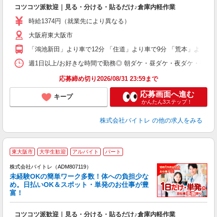
気
コツコツ派歓迎｜見る・分ける・貼るだけ♪倉庫内軽作業
即
活
時給1374円（就業先により異なる）
（
大阪府東大阪市
短
K
「鴻池新田」より車で12分 「住道」より車で9分 「荒本」より車
日
髪
週1日以上/お好きな時間で勤務◎ 朝ダケ・昼ダケ・夜ダケ・夜勤など、 ご自
応募締め切り2026/08/31 23:59まで
応募画面へ進む
キープ
かんたん3ステップ！
株式会社バイトレ
の他の求人をみる
東大阪市
大学生歓迎
アルバイト
パート
株式会社バイトレ（ADM807119）
未経験OKの簡単ワーク多数！体への負担少な
め。日払いOK＆スポット・単発のお仕事が豊
富！
ス
ロ
コツコツ派歓迎｜見る・分ける・貼るだけ♪倉庫内軽作業
即