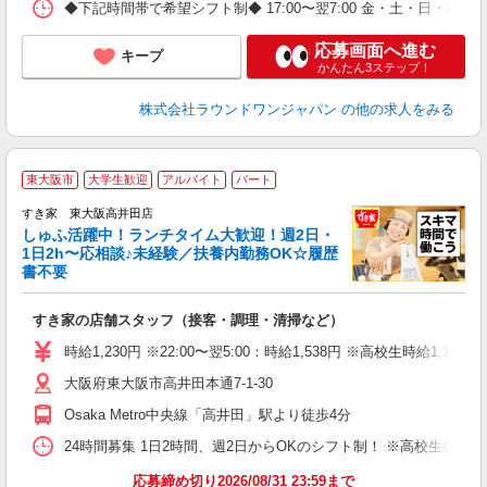
◆下記時間帯で希望シフト制◆ 17:00〜翌7:00 金・土・日
応募画面へ進む
キープ
かんたん3ステップ！
株式会社ラウンドワンジャパン
の他の求人をみる
≪
東大阪市
大学生歓迎
アルバイト
パート
すき家 東大阪高井田店
しゅふ活躍中！ランチタイム大歓迎！週2日・
安
1日2h〜応相談♪未経験／扶養内勤務OK☆履歴
書不要
の
すき家の店舗スタッフ（接客・調理・清掃など）
履
タ
時給1,230円 ※22:00〜翌5:00：時給1,538円 ※高校生時給1,177
（
大阪府東大阪市高井田本通7-1-30
夜
事
Osaka Metro中央線「高井田」駅より徒歩4分
24時間募集 1日2時間、週2日からOKのシフト制！ ※高校生のシ
応募締め切り2026/08/31 23:59まで