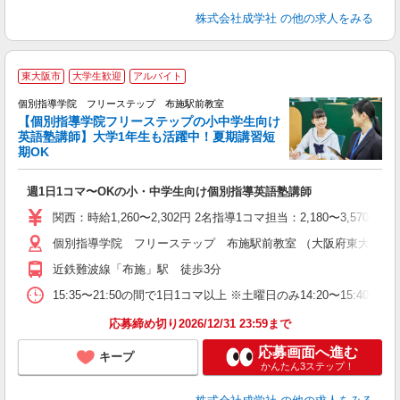
株式会社成学社
の他の求人をみる
東大阪市
大学生歓迎
アルバイト
個別指導学院 フリーステップ 布施駅前教室
【個別指導学院フリーステップの小中学生向け
英語塾講師】大学1年生も活躍中！夏期講習短
期OK
☆
週1日1コマ〜OKの小・中学生向け個別指導英語塾講師
入
主
関西：時給1,260〜2,302円 2名指導1コマ担当：2,180〜3,
日
個別指導学院 フリーステップ 布施駅前教室 （大阪府東大阪市足代
自
近鉄難波線「布施」駅 徒歩3分
15:35〜21:50の間で1日1コマ以上 ※土曜日のみ14:20〜15:40
応募締め切り2026/12/31 23:59まで
応募画面へ進む
キープ
かんたん3ステップ！