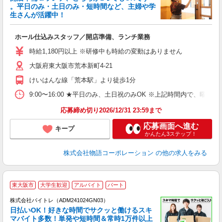
。平日のみ・土日のみ・短時間など、主婦や学
生さんが活躍中！
き
ホール仕込みスタッフ／開店準備、ランチ業務
入
活
時給1,180円以上 ※研修中も時給の変動はありません
（
大阪府東大阪市荒本新町4-21
中
自
けいはんな線「荒本駅」より徒歩1分
業
食
9:00〜16:00 ★平日のみ、土日祝のみOK ※上記時間内で
応募締め切り2026/12/31 23:59まで
応募画面へ進む
キープ
かんたん3ステップ！
株式会社物語コーポレーション
の他の求人をみる
東大阪市
大学生歓迎
アルバイト
パート
株式会社バイトレ（ADM241024GN03）
く
日払いOK！好きな時間でサクッと働けるスキ
マバイト多数！単発や短時間＆常時1万件以上