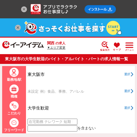
関西
の求人
▼エリア変更
東大阪市の大学生歓迎のバイト・アルバイト・パートの求人情報一覧
東大阪市
選択
勤務地/駅
未設定
例）食品、事務、アパレル
選択
職種
大学生歓迎
選択
こだわり
を含まない
フリーワード