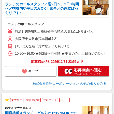
ランチのホールスタッフ／週2日〜／1日3時間
〜／扶養内や平日のみOK！家事との両立ばっ
ちりです♪
一
ランチのホールスタッフ
入
活
時給1,180円以上 ※研修中も時給の変動はありません
（
大阪府東大阪市荒本新町4-21
n
日
けいはんな線「荒本駅」より徒歩1分
煙
あ
10:30〜16:00 ★週2日〜応相談 ★平日のみ、土日祝のみO
応募締め切り2026/12/31 23:59まで
応募画面へ進む
キープ
かんたん3ステップ！
株式会社物語コーポレーション
の他の求人をみる
東大阪市
大学生歓迎
アルバイト
パート
★
ゆず庵 東大阪荒本店
開店準備＆ランチ、どちらか1つでもOKです