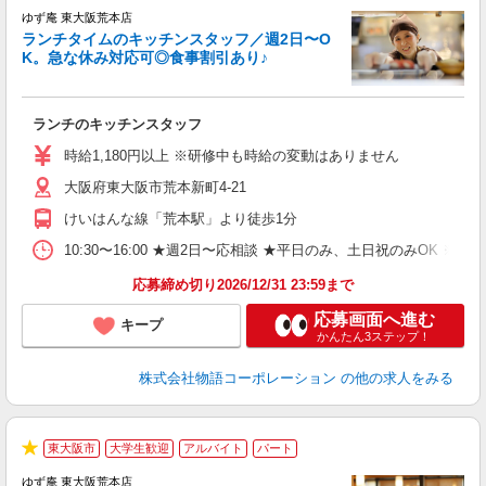
★
ゆず庵 東大阪荒本店
ランチタイムのキッチンスタッフ／週2日〜O
K。急な休み対応可◎食事割引あり♪
お
ランチのキッチンスタッフ
入
活
時給1,180円以上 ※研修中も時給の変動はありません
（
大阪府東大阪市荒本新町4-21
n
の
けいはんな線「荒本駅」より徒歩1分
グ
割
10:30〜16:00 ★週2日〜応相談 ★平日のみ、土日祝のみO
応募締め切り2026/12/31 23:59まで
応募画面へ進む
キープ
かんたん3ステップ！
株式会社物語コーポレーション
の他の求人をみる
東大阪市
大学生歓迎
アルバイト
パート
★
ゆず庵 東大阪荒本店