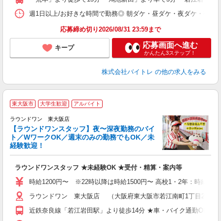
日
髪
週1日以上/お好きな時間で勤務◎ 朝ダケ・昼ダケ・夜ダケ・夜勤など、 ご自
応募締め切り2026/08/31 23:59まで
応募画面へ進む
キープ
かんたん3ステップ！
株式会社バイトレ
の他の求人をみる
東大阪市
大学生歓迎
アルバイト
ラウンドワン 東大阪店
【ラウンドワンスタッフ】夜〜深夜勤務のバイ
ト／WワークOK／週末のみの勤務でもOK／未
で
経験歓迎！
ア
ラウンドワンスタッフ ★未経験OK ★受付・精算・案内等
大
車
時給1200円〜 ※22時以降は時給1500円〜 高校1・2年：時給118
ラウンドワン 東大阪店 （大阪府東大阪市若江南町1丁目2番12
近鉄奈良線「若江岩田駅」より徒歩14分 ★車・バイク通勤OK