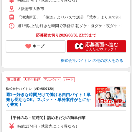
時給1374円（就業先により異なる）
（
大阪府東大阪市
短
K
「鴻池新田」 「住道」よりバスで10分 「荒本」より車で9分
日
髪
週1日以上/お好きな時間で勤務◎ 朝ダケ・昼ダケ・夜ダケ・夜勤など、 ご自
応募締め切り2026/08/31 23:59まで
応募画面へ進む
キープ
かんたん3ステップ！
株式会社バイトレ
の他の求人をみる
東大阪市
大学生歓迎
アルバイト
パート
株式会社バイトレ（ADM807120）
週1〜好きな時間だけで働ける自由バイト！単
発も長期もOK。スポット・単発案件がとにか
も
く豊富！
気
【平日のみ・短時間】詰めるだけの簡単作業
即
活
時給1374円（就業先により異なる）
（