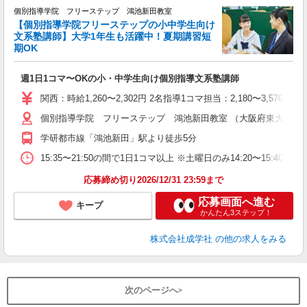
個別指導学院 フリーステップ 鴻池新田教室
【個別指導学院フリーステップの小中学生向け
文系塾講師】大学1年生も活躍中！夏期講習短
期OK
「
週1日1コマ〜OKの小・中学生向け個別指導文系塾講師
入
主
関西：時給1,260〜2,302円 2名指導1コマ担当：2,180〜3,
日
個別指導学院 フリーステップ 鴻池新田教室 （大阪府東大阪市鴻池元
自
学研都市線「鴻池新田」駅より徒歩5分
15:35〜21:50の間で1日1コマ以上 ※土曜日のみ14:20〜15:40
応募締め切り2026/12/31 23:59まで
応募画面へ進む
キープ
かんたん3ステップ！
株式会社成学社
の他の求人をみる
次のページへ