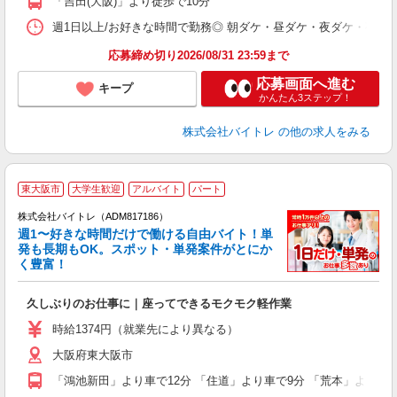
「吉田(大阪)」より徒歩で10分
日
髪
週1日以上/お好きな時間で勤務◎ 朝ダケ・昼ダケ・夜ダケ・夜勤など、 ご自
応募締め切り2026/08/31 23:59まで
応募画面へ進む
キープ
かんたん3ステップ！
株式会社バイトレ
の他の求人をみる
東大阪市
大学生歓迎
アルバイト
パート
株式会社バイトレ（ADM817186）
週1〜好きな時間だけで働ける自由バイト！単
発も長期もOK。スポット・単発案件がとにか
も
く豊富！
気
久しぶりのお仕事に｜座ってできるモクモク軽作業
即
活
時給1374円（就業先により異なる）
（
大阪府東大阪市
短
K
「鴻池新田」より車で12分 「住道」より車で9分 「荒本」より車
日