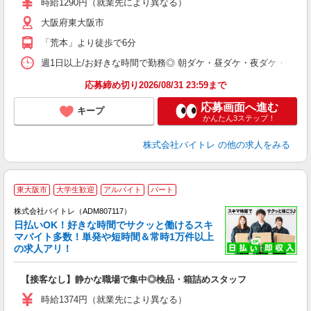
時給1290円（就業先により異なる）
（
大阪府東大阪市
短
K
「荒本」より徒歩で6分
日
髪
週1日以上/お好きな時間で勤務◎ 朝ダケ・昼ダケ・夜ダケ・夜勤など、 ご自
応募締め切り2026/08/31 23:59まで
応募画面へ進む
キープ
かんたん3ステップ！
株式会社バイトレ
の他の求人をみる
東大阪市
大学生歓迎
アルバイト
パート
株式会社バイトレ（ADM807117）
く
日払いOK！好きな時間でサクッと働けるスキ
マバイト多数！単発や短時間＆常時1万件以上
☆
の求人アリ！
験
【接客なし】静かな職場で集中◎検品・箱詰めスタッフ
即
活
時給1374円（就業先により異なる）
（