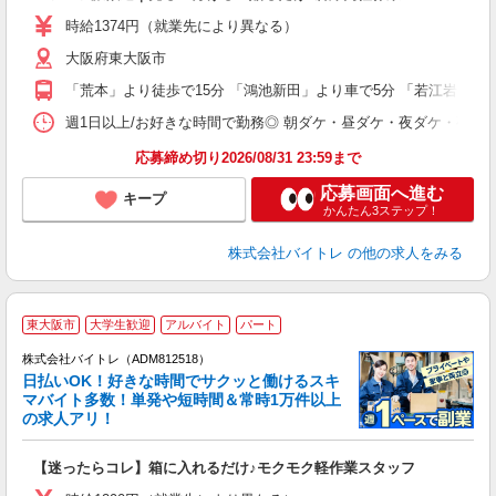
活
時給1374円（就業先により異なる）
（
大阪府東大阪市
短
K
「荒本」より徒歩で15分 「鴻池新田」より車で5分 「若江岩田」よ
日
髪
週1日以上/お好きな時間で勤務◎ 朝ダケ・昼ダケ・夜ダケ・夜勤など、 ご自
応募締め切り2026/08/31 23:59まで
応募画面へ進む
キープ
かんたん3ステップ！
株式会社バイトレ
の他の求人をみる
東大阪市
大学生歓迎
アルバイト
パート
株式会社バイトレ（ADM812518）
く
日払いOK！好きな時間でサクッと働けるスキ
マバイト多数！単発や短時間＆常時1万件以上
☆
の求人アリ！
験
【迷ったらコレ】箱に入れるだけ♪モクモク軽作業スタッフ
即
活