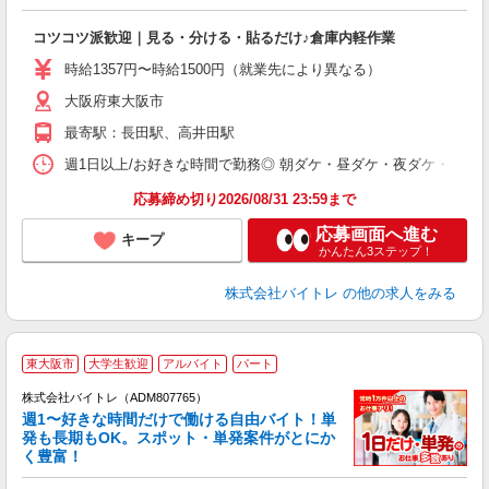
気
コツコツ派歓迎｜見る・分ける・貼るだけ♪倉庫内軽作業
即
活
時給1357円〜時給1500円（就業先により異なる）
（
大阪府東大阪市
短
K
最寄駅：長田駅、高井田駅
日
髪
週1日以上/お好きな時間で勤務◎ 朝ダケ・昼ダケ・夜ダケ・夜勤など、 ご自
応募締め切り2026/08/31 23:59まで
応募画面へ進む
キープ
かんたん3ステップ！
株式会社バイトレ
の他の求人をみる
東大阪市
大学生歓迎
アルバイト
パート
株式会社バイトレ（ADM807765）
週1〜好きな時間だけで働ける自由バイト！単
発も長期もOK。スポット・単発案件がとにか
も
く豊富！