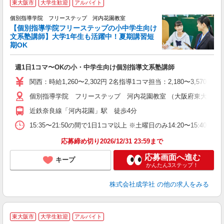
東大阪市
大学生歓迎
アルバイト
個別指導学院 フリーステップ 河内花園教室
【個別指導学院フリーステップの小中学生向け
文系塾講師】大学1年生も活躍中！夏期講習短
期OK
「
週1日1コマ〜OKの小・中学生向け個別指導文系塾講師
入
主
関西：時給1,260〜2,302円 2名指導1コマ担当：2,180〜3,
日
個別指導学院 フリーステップ 河内花園教室 （大阪府東大阪市稲葉3
自
近鉄奈良線「河内花園」駅 徒歩4分
15:35〜21:50の間で1日1コマ以上 ※土曜日のみ14:20〜15:40
応募締め切り2026/12/31 23:59まで
応募画面へ進む
キープ
かんたん3ステップ！
株式会社成学社
の他の求人をみる
東大阪市
大学生歓迎
アルバイト