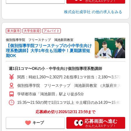
かんたん3ステップ！
株式会社成学社
の他の求人をみる
東大阪市
大学生歓迎
アルバイト
個別指導学院 フリーステップ 鴻池新田教室
【個別指導学院フリーステップの小中学生向け
理系塾講師】大学1年生も活躍中！夏期講習短
期OK
「
週1日1コマ〜OKの小・中学生向け個別指導理系塾講師
入
主
関西：時給1,260〜2,302円 2名指導1コマ担当：2,180〜3,
日
個別指導学院 フリーステップ 鴻池新田教室 （大阪府東大阪市鴻池元
自
学研都市線「鴻池新田」駅より徒歩5分
15:35〜21:50の間で1日1コマ以上 ※土曜日のみ14:20〜15:40
応募締め切り2026/12/31 23:59まで
応募画面へ進む
キープ
かんたん3ステップ！