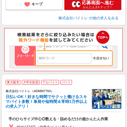
応募画面へ進む
キープ
かんたん3ステップ！
株式会社バイトレ
の他の求人をみる
東大阪市
大学生歓迎
アルバイト
パート
株式会社バイトレ（ADM807764）
く
日払いOK！好きな時間でサクッと働けるスキ
マバイト多数！単発や短時間＆常時1万件以上
☆
の求人アリ！
験
手のひらサイズ中心◎数える・詰めるだけの超かんたん作業
即
活