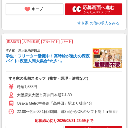
応募画面へ進む
キープ
かんたん3ステップ！
すき家
の他の求人をみる
東大阪市
大学生歓迎
アルバイト
パート
すき家 東大阪高井田店
学生・フリーター活躍中！高時給が魅力の深夜
バイト♪夜型人間大集合*☆彡･.｡
つ
すき家の店舗スタッフ（接客・調理・清掃など）
履
ミ
時給1,538円
～
大阪府東大阪市高井田本通7-1-30
勤
社
Osaka Metro中央線「高井田」駅より徒歩4分
22:00〜翌5:00 1日2時間、週2日からOKのシフト制！ ●扶養内勤務
応募締め切り2026/08/31 23:59まで