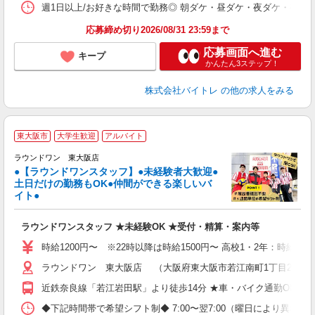
髪
週1日以上/お好きな時間で勤務◎ 朝ダケ・昼ダケ・夜ダケ・夜勤など、 ご自
応募締め切り2026/08/31 23:59まで
応募画面へ進む
キープ
かんたん3ステップ！
株式会社バイトレ
の他の求人をみる
■
東大阪市
大学生歓迎
アルバイト
レ
ラウンドワン 東大阪店
●【ラウンドワンスタッフ】●未経験者大歓迎●
土日だけの勤務もOK●仲間ができる楽しいバ
は
イト●
大
K
ラウンドワンスタッフ ★未経験OK ★受付・精算・案内等
車
制
時給1200円〜 ※22時以降は時給1500円〜 高校1・2年：時給118
ラウンドワン 東大阪店 （大阪府東大阪市若江南町1丁目2番12
近鉄奈良線「若江岩田駅」より徒歩14分 ★車・バイク通勤OK
◆下記時間帯で希望シフト制◆ 7:00〜翌7:00（曜日により異なる） 