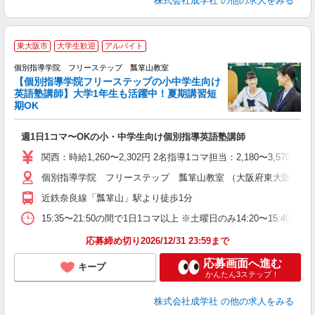
株式会社成学社
の他の求人をみる
東大阪市
大学生歓迎
アルバイト
個別指導学院 フリーステップ 瓢箪山教室
【個別指導学院フリーステップの小中学生向け
英語塾講師】大学1年生も活躍中！夏期講習短
期OK
☆
週1日1コマ〜OKの小・中学生向け個別指導英語塾講師
入
主
関西：時給1,260〜2,302円 2名指導1コマ担当：2,180〜3,
日
個別指導学院 フリーステップ 瓢箪山教室 （大阪府東大阪市神田町
自
近鉄奈良線「瓢箪山」駅より徒歩1分
15:35〜21:50の間で1日1コマ以上 ※土曜日のみ14:20〜15:40
応募締め切り2026/12/31 23:59まで
応募画面へ進む
キープ
かんたん3ステップ！
株式会社成学社
の他の求人をみる