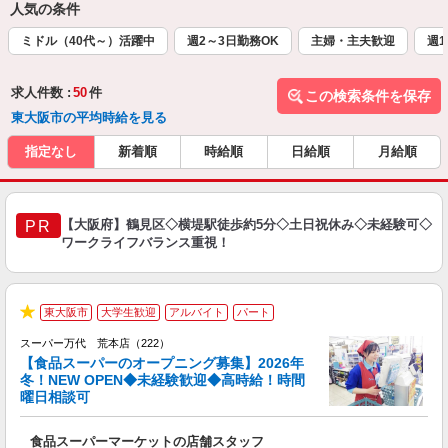
人気の条件
ミドル（40代～）活躍中
週2～3日勤務OK
主婦・主夫歓迎
週1
求人件数 :
50
件
この検索条件を保存
東大阪市の平均時給を見る
指定なし
新着順
時給順
日給順
月給順
【大阪府】鶴見区◇横堤駅徒歩約5分◇土日祝休み◇未経験可◇
PR
ワークライフバランス重視！
2
東大阪市
大学生歓迎
アルバイト
パート
グ
★
スーパー万代 荒本店（222）
【食品スーパーのオープニング募集】2026年
冬！NEW OPEN◆未経験歓迎◆高時給！時間
曜日相談可
で
食品スーパーマーケットの店舗スタッフ
履