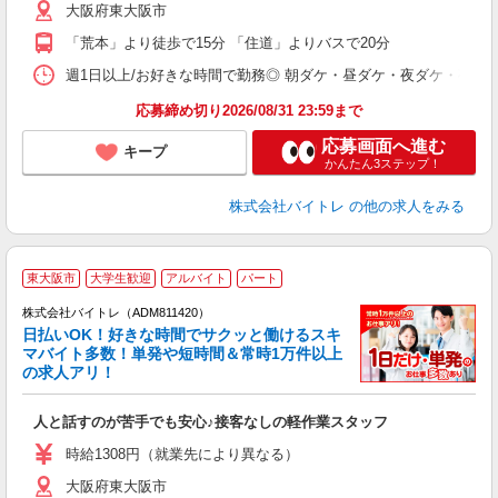
大阪府東大阪市
短
K
「荒本」より徒歩で15分 「住道」よりバスで20分
日
髪
週1日以上/お好きな時間で勤務◎ 朝ダケ・昼ダケ・夜ダケ・夜勤など、 ご自
応募締め切り2026/08/31 23:59まで
応募画面へ進む
キープ
かんたん3ステップ！
株式会社バイトレ
の他の求人をみる
東大阪市
大学生歓迎
アルバイト
パート
株式会社バイトレ（ADM811420）
く
日払いOK！好きな時間でサクッと働けるスキ
マバイト多数！単発や短時間＆常時1万件以上
☆
の求人アリ！
験
人と話すのが苦手でも安心♪接客なしの軽作業スタッフ
即
活
時給1308円（就業先により異なる）
（
大阪府東大阪市
短