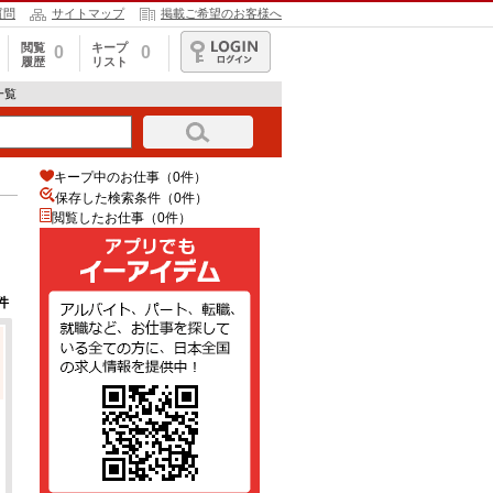
質問
サイトマップ
掲載ご希望のお客様へ
閲覧
キープ
0
0
履歴
リスト
ログイン
一覧
キープ中のお仕事（0件）
保存した検索条件（
0
件）
閲覧したお仕事（0件）
件