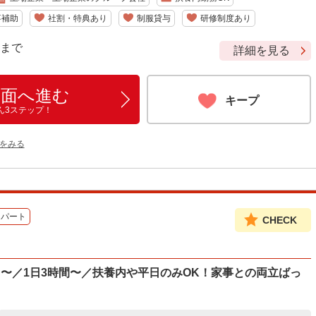
事補助
社割・特典あり
制服貸与
研修制度あり
9 まで
詳細を見る
画面へ進む
キープ
ん3ステップ！
をみる
パート
CHECK
〜／1日3時間〜／扶養内や平日のみOK！家事との両立ばっ