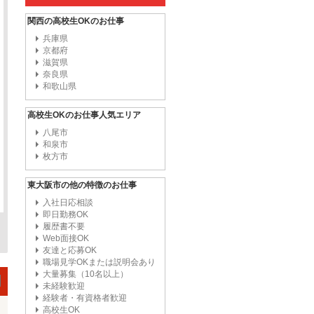
関西の高校生OKのお仕事
兵庫県
京都府
滋賀県
奈良県
和歌山県
高校生OKのお仕事人気エリア
八尾市
和泉市
枚方市
東大阪市の他の特徴のお仕事
入社日応相談
即日勤務OK
履歴書不要
Web面接OK
友達と応募OK
職場見学OKまたは説明会あり
大量募集（10名以上）
未経験歓迎
経験者・有資格者歓迎
高校生OK