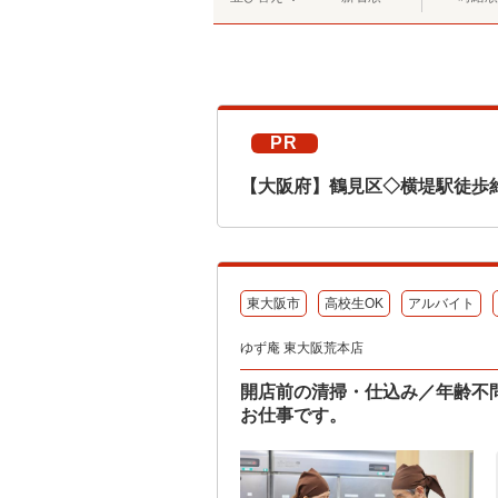
PR
【大阪府】鶴見区◇横堤駅徒歩
東大阪市
高校生OK
アルバイト
ゆず庵 東大阪荒本店
開店前の清掃・仕込み／年齢不
お仕事です。