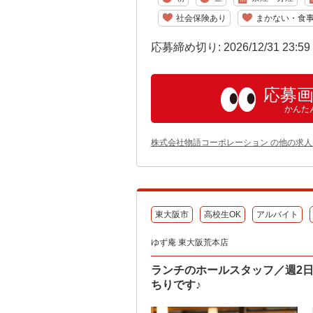
社会保険あり
まかない・食
応募締め切り: 2026/12/31 23:5
応募
かんた
株式会社物語コーポレーション の他の求人
東大阪市
高校生OK
アルバイト
ゆず庵 東大阪荒本店
ランチのホールスタッフ／週2日
ちりです♪