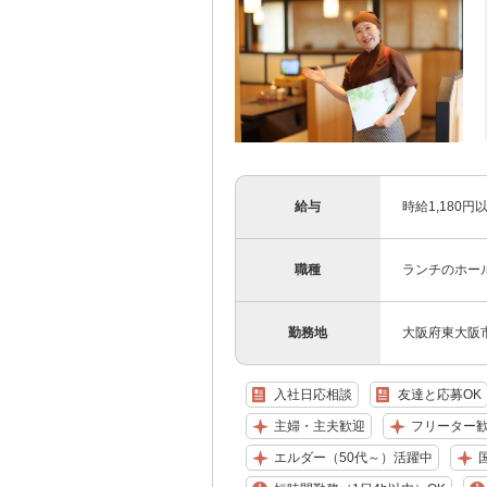
給与
時給1,180
職種
ランチのホー
勤務地
大阪府東大阪市
入社日応相談
友達と応募OK
主婦・主夫歓迎
フリーター
エルダー（50代～）活躍中
国