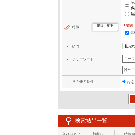
契
職
嘱
歓迎
選択・変更
特徴
高
給与
フリーワード
その他の条件
指定
この
検索結果一覧
並び替え ：
新着順
時給順