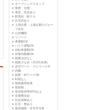
オープニングスタッフ
禁煙・分煙
食堂・売店あり
駅直結・駅チカ
託児所あり
上場企業・上場企業のグルー
プ会社
公的機関
リゾート
車通勤OK
バイク通勤OK
自転車通勤OK
扶養内勤務OK
残業ほぼなし
残業少なめ（月20h未満）
在宅ワーク・テレワーク可
内職
副業・WワークOK
転勤なし
無期雇用派遣
登録制
有休取得率80%以上
交通費支給
社会保険あり
社宅・寮あり
家賃補助・住宅手当有