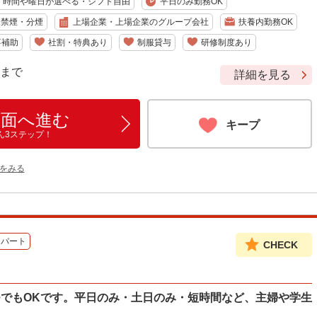
時間や曜日が選べる・シフト自由
平日のみ勤務OK
禁煙・分煙
上場企業・上場企業のグループ会社
扶養内勤務OK
事補助
社割・特典あり
制服貸与
研修制度あり
9 まで
詳細を見る
画面へ進む
キープ
ん3ステップ！
をみる
パート
CHECK
つでもOKです。平日のみ・土日のみ・短時間など、主婦や学生