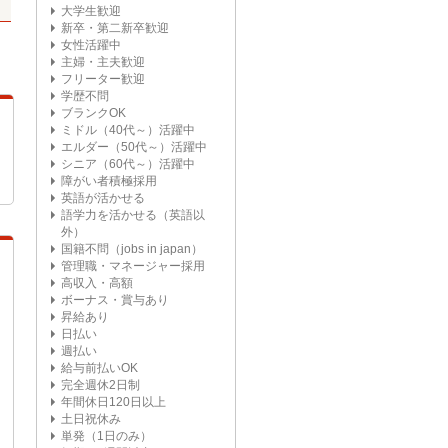
大学生歓迎
新卒・第二新卒歓迎
女性活躍中
主婦・主夫歓迎
フリーター歓迎
学歴不問
ブランクOK
ミドル（40代～）活躍中
エルダー（50代～）活躍中
シニア（60代～）活躍中
障がい者積極採用
英語が活かせる
語学力を活かせる（英語以
外）
国籍不問（jobs in japan）
管理職・マネージャー採用
高収入・高額
ボーナス・賞与あり
昇給あり
日払い
週払い
給与前払いOK
完全週休2日制
年間休日120日以上
土日祝休み
単発（1日のみ）