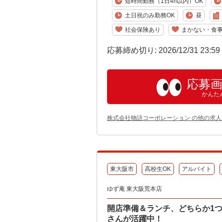
短時間勤務（1日4h以内）OK
土日祝のみ勤務OK
昼
社会保険あり
まかない・食
応募締め切り: 2026/12/31 23:5
応募
かんた
株式会社物語コーポレーション の他の求人
東大阪市
高校生OK
アルバイト
ゆず庵 東大阪荒本店
開店準備＆ランチ、どちらか1
さんが活躍中！