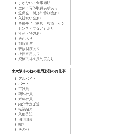
まかない・食事補助
産休・育休取得実績あり
退職金・財形貯蓄制度あり
入社祝い金あり
各種手当（家族・役職・イン
センティブなど）あり
社割・特典あり
送迎あり
制服貸与
研修制度あり
社員登用あり
資格取得支援制度あり
東大阪市の他の雇用形態のお仕事
アルバイト
パート
正社員
契約社員
派遣社員
紹介予定派遣
職業紹介
業務委託
独立開業
嘱託
その他