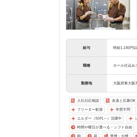
給与
時給1,180
職種
ホール仕込み
勤務地
大阪府東大阪市
入社日応相談
友達と応募OK
フリーター歓迎
学歴不問
エルダー（50代～）活躍中
時間や曜日が選べる・シフト自由
朝
昼
禁煙・分煙