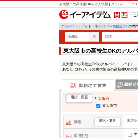
東大阪市の高校生OKの求人情報 | アルバイト・
エ
関西
アルバイト・バイト・求人TOP
>
高校生OK
の専門
勤務地
職種
東大阪市の高校生OKのアル
東大阪市の高校生OKのアルバイト・バイト
あなたにぴったりの東大阪市の高校生OKの
勤務地で検索
通勤時間・区
選択・変更
大阪府
東大阪市
未選択
選択・変更
職種
ア
雇用形態