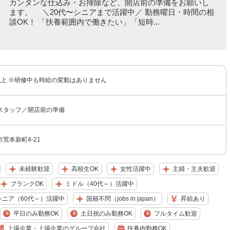
カンタンな仕込み・お掃除など、開店前の準備をお願いし
ます。 ＼20代〜シニアまで活躍中／ 勤務曜日・時間の相
談OK！ 「扶養範囲内で働きたい」「短時...
円以上 ※研修中も時給の変動はありません
スタッフ／開店前の準備
荒本新町4-21
未経験歓迎
高校生OK
女性活躍中
主婦・主夫歓迎
ブランクOK
ミドル（40代～）活躍中
シニア（60代～）活躍中
国籍不問（jobs in japan）
昇給あり
平日のみ勤務OK
土日祝のみ勤務OK
フルタイム歓迎
上場企業・上場企業のグループ会社
扶養内勤務OK