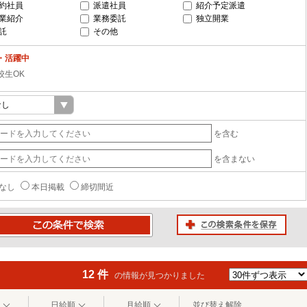
約社員
派遣社員
紹介予定派遣
業紹介
業務委託
独立開業
託
その他
・活躍中
校生OK
を含む
を含まない
なし
本日掲載
締切間近
この検索条件を保存
条件で検索
12 件
の情報が見つかりました
日給順
月給順
並び替え解除