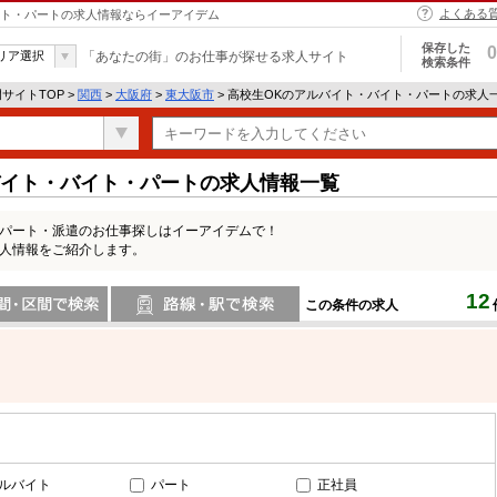
よくある
バイト・パートの求人情報ならイーアイデム
保存した
0
リア選択
「あなたの街」のお仕事が探せる求人サイト
検索条件
サイトTOP >
関西
>
大阪府
>
東大阪市
> 高校生OKのアルバイト・バイト・パートの求人
バイト・バイト・パートの求人情報一覧
・パート・派遣のお仕事探しはイーアイデムで！
求人情報をご紹介します。
12
この条件の求人
間で検索
路線・駅・駅で検索
ルバイト
パート
正社員