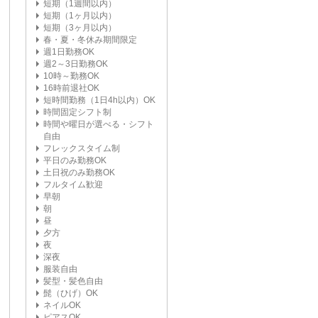
短期（1週間以内）
短期（1ヶ月以内）
短期（3ヶ月以内）
春・夏・冬休み期間限定
週1日勤務OK
週2～3日勤務OK
10時～勤務OK
16時前退社OK
短時間勤務（1日4h以内）OK
時間固定シフト制
時間や曜日が選べる・シフト
自由
フレックスタイム制
平日のみ勤務OK
土日祝のみ勤務OK
フルタイム歓迎
早朝
朝
昼
夕方
夜
深夜
服装自由
髪型・髪色自由
髭（ひげ）OK
ネイルOK
ピアスOK