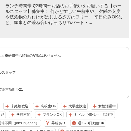
ランチ時間帯で3時間〜お店のお手伝いをお願いする【ホー
ルスタッフ】募集中！ 何かと忙しい午前中や、夕飯の支度
や洗濯物の片付けがはじまる夕方はフリー。 平日のみOKな
ど、家事との兼ね合いばっちりのパート・...
円以上 ※研修中も時給の変動はありません
ルスタッフ
荒本新町4-21
未経験歓迎
高校生OK
大学生歓迎
女性活躍中
歓迎
学歴不問
ブランクOK
ミドル（40代～）活躍中
籍不問（jobs in japan）
昇給あり
週2～3日勤務OK