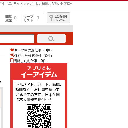
質問
サイトマップ
掲載ご希望のお客様へ
閲覧
キープ
0
0
履歴
リスト
ログイン
キープ中のお仕事（0件）
保存した検索条件（
0
件）
閲覧したお仕事（0件）
件