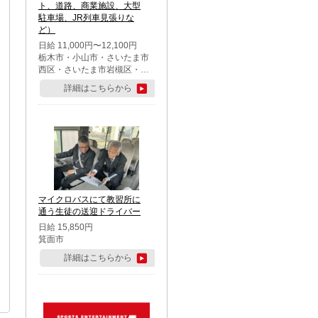
ト、道路、商業施設、大型
駐車場、JR列車見張りな
ど）
日給 11,000円〜12,100円
栃木市・小山市・さいたま市
西区・さいたま市岩槻区・久
喜市・蓮田市
詳細はこちらから
マイクロバスにて教習所に
通う生徒の送迎ドライバー
日給 15,850円
箕面市
詳細はこちらから