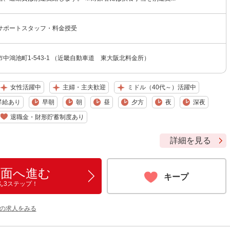
Cサポートスタッフ・料金授受
中鴻池町1-543-1 （近畿自動車道 東大阪北料金所）
女性活躍中
主婦・主夫歓迎
ミドル（40代～）活躍中
昇給あり
早朝
朝
昼
夕方
夜
深夜
退職金・財形貯蓄制度あり
詳細を見る
画面へ進む
キープ
ん3ステップ！
他の求人をみる