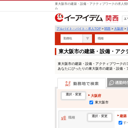
東大阪市の建築・設備・アクティブワークの求人情報
ム
エ
関西
アルバイト・バイト・求人TOP
>
関西
>
大阪府
>
勤務地
職種
東大阪市の建築・設備・アク
一覧
東大阪市の建築・設備・アクティブワークの
あなたにぴったりの東大阪市の建築・設備・
勤務地で検索
通勤時間・区
選択・変更
大阪府
東大阪市
建築
選択・変更
職種
す