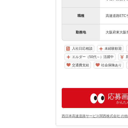
職種
高速道路ET
勤務地
大阪府東大阪市
入社日応相談
未経験歓迎
エルダー（50代～）活躍中
交通費支給
社会保険あり
応募
かんた
西日本高速道路サービス関西株式会社 の