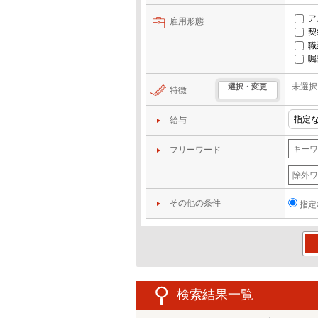
ア
雇用形態
契
職
嘱
未選択
選択・変更
特徴
給与
フリーワード
その他の条件
指定
この
検索結果一覧