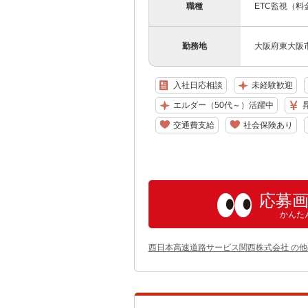
職種
ETC監視（
勤務地
大阪府東大阪市
入社日応相談
未経験歓迎
エルダー（50代～）活躍中
交通費支給
社会保険あり
応募
かんた
西日本高速道路サービス関西株式会社 の