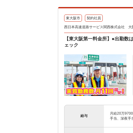
東大阪市
契約社員
西日本高速道路サービス関西株式会社 大
【東大阪第一料金所】●出勤数は実
ェック
月給20万97
給与
手当、深夜手当