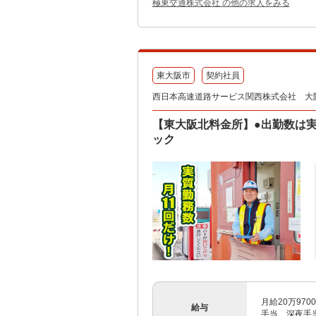
極東交通株式会社 の他の求人をみる
東大阪市
契約社員
西日本高速道路サービス関西株式会社 大
【東大阪北料金所】●出勤数は実質
ック
月給20万97
給与
手当、深夜手当