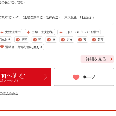
料金の受け取り管理）
荒本北1-8-45 （近畿自動車道（阪神高速） 東大阪第一料金所所）
女性活躍中
主婦・主夫歓迎
ミドル（40代～）活躍中
昇給あり
早朝
朝
昼
夕方
夜
深夜
退職金・財形貯蓄制度あり
詳細を見る
画面へ進む
キープ
ん3ステップ！
他の求人をみる