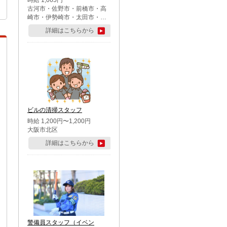
時給 1,065円
古河市・佐野市・前橋市・高
崎市・伊勢崎市・太田市・館
林市・藤岡市・大泉町・さい
詳細はこちらから
たま市北区・川越市・熊谷
市・行田市・秩父市・所沢
市・飯能市・東松山市・坂戸
市・鶴ケ島市・千葉市中央
区・市川市・松戸市・習志野
市・柏市・流山市・八千代
市・足立区・江戸川区・八王
子市・町田市
ビルの清掃スタッフ
時給 1,200円〜1,200円
大阪市北区
詳細はこちらから
警備員スタッフ（イベン