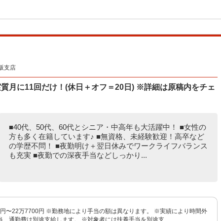
阪支店
月に11回だけ！(休日＋オフ＝20日) ※詳細は原稿内をチェ
■40代、50代、60代とシニア・中高年も大活躍中！ ■女性の
方も多く在籍しています♪ ■無資格、未経験歓迎！高卒など
の学歴不問！ ■夜勤明け＋翌日休みでワークライフバランス
も充実 ■夜勤での深夜手当などしっかり...
00円〜22万7700円 ※勤務地により手当の額は異なります。 ※実績により時間外
、通勤費は別途支給します。 ※対象者には扶養手当を別途支...