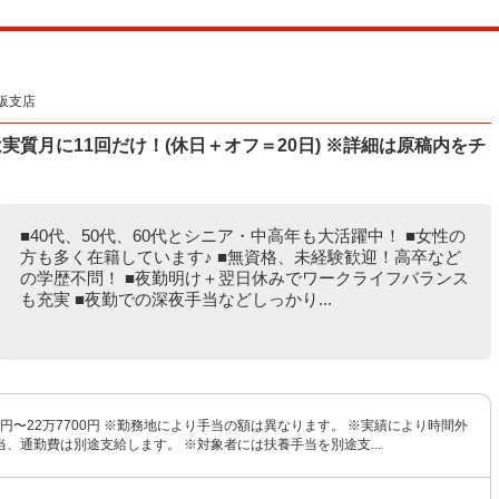
阪支店
質月に11回だけ！(休日＋オフ＝20日) ※詳細は原稿内をチ
■40代、50代、60代とシニア・中高年も大活躍中！ ■女性の
方も多く在籍しています♪ ■無資格、未経験歓迎！高卒など
の学歴不問！ ■夜勤明け＋翌日休みでワークライフバランス
も充実 ■夜勤での深夜手当などしっかり...
00円〜22万7700円 ※勤務地により手当の額は異なります。 ※実績により時間外
、通勤費は別途支給します。 ※対象者には扶養手当を別途支...