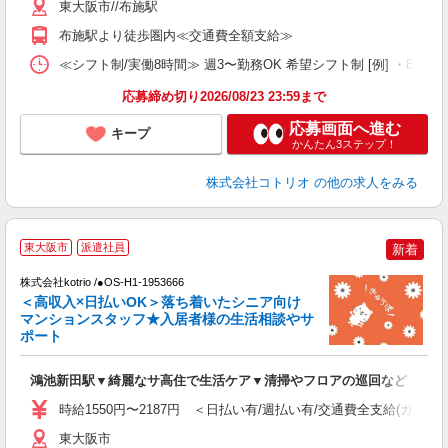
東大阪市//布施駅
布施駅より徒歩圏内≪交通費全額支給≫
≪シフト制/実働8時間≫ 週3〜勤務OK 希望シフト制 [例] ・8:00〜17:
応募締め切り2026/08/23 23:59まで
応募画面へ進む
キープ
かんたん3ステップ！
株式会社コトリオ
の他の求人をみる
【
東大阪市
派遣社員
新着
株式会社kotrio /●OS-H1-1953666
女
＜高収入×日払いOK＞落ち着いたシニア向け
ド
マンションスタッフ★入居者様の生活相談やサ
活
ポート
ル
自
鴻池新田駅▼綺麗なサ高住で生活ケア▼清掃やフロアの巡回など
役
時給1550円〜2187円 ＜日払い有/週払い有/交通費全支給(ガソリ
東大阪市