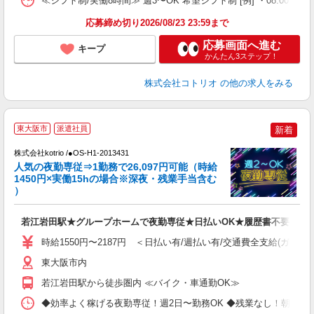
≪シフト制/実働8時間≫ 週3〜OK 希望シフト制 [例] ・08:00 〜 17:0
応募締め切り2026/08/23 23:59まで
応募画面へ進む
キープ
かんたん3ステップ！
株式会社コトリオ
の他の求人をみる
2
東大阪市
派遣社員
新着
株式会社kotrio /●OS-H1-2013431
女
人気の夜勤専従⇒1勤務で26,097円可能（時給
ド
1450円×実働15hの場合※深夜・残業手当含む
活
）
ル
自
若江岩田駅★グループホームで夜勤専従★日払いOK★履歴書不要
役
時給1550円〜2187円 ＜日払い有/週払い有/交通費全支給(ガソリ
東大阪市内
若江岩田駅から徒歩圏内 ≪バイク・車通勤OK≫
◆効率よく稼げる夜勤専従！週2日〜勤務OK ◆残業なし！朝にはピタッと