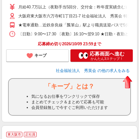
月給40.7万以上（夜勤手当5回分、交付金：昨年度実績含む） ※
大阪府東大阪市六万寺町1丁目21-7 社会福祉法人 秀英会 特別
★電車通勤…近鉄奈良線「瓢箪山」駅より職員送迎バスで5分 ★車
〔日勤〕9:00〜17:30 〔夜勤〕16:10〜翌9:10 ★日勤
応募締め切り2026/10/09 23:59まで
応募画面へ進む
キープ
かんたん3ステップ！
社会福祉法人 秀英会
の他の求人をみる
「キープ」とは？
気になるお仕事をワンクリックで保存
まとめてチェック＆まとめて応募も可能
会員登録無しで今すぐご利用いただけます
東大阪市
正社員