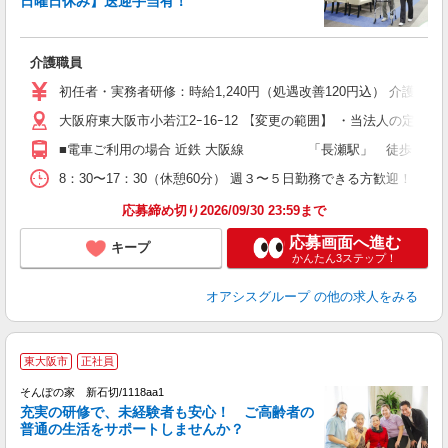
日曜日休み】送迎手当有！
迎
問
国
介護職員
ム
満
初任者・実務者研修：時給1,240円（処遇改善120円込） 介護福祉
あ
大阪府東大阪市小若江2ｰ16ｰ12 【変更の範囲】 ・当法人の定める
■電車ご利用の場合 近鉄 大阪線 「長瀬駅」 徒歩 約8分 Ｊ
8：30〜17：30（休憩60分） 週３〜５日勤務できる方歓迎！
応募締め切り2026/09/30 23:59まで
応募画面へ進む
キープ
かんたん3ステップ！
オアシスグループ
の他の求人をみる
【
東大阪市
正社員
そんぽの家 新石切/1118aa1
充実の研修で、未経験者も安心！ ご高齢者の
普通の生活をサポートしませんか？
能