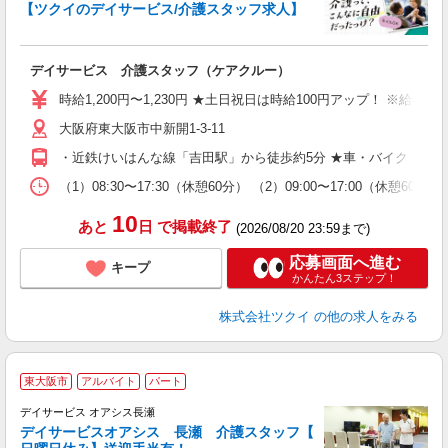
【ツクイのデイサービス/介護スタッフ求人】
各
デイサービス 介護スタッフ（ケアクルー）
入
り
時給1,200円〜1,230円 ★土日祝日は時給100円アップ！ ※給
リ
大阪府東大阪市中新開1-3-11
ー
O
・近鉄けいはんな線「吉田駅」から徒歩約5分 ★車・バイク・自
な
（1）08:30〜17:30（休憩60分） （2）09:00〜17:00（
髪
10
あと
日
で掲載終了
(2026/08/20 23:59まで)
応募画面へ進む
キープ
かんたん3ステップ！
株式会社ツクイ
の他の求人をみる
東大阪市
アルバイト
パート
デイサービス オアシス長瀬
い
デイサービスオアシス 長瀬 介護スタッフ【
入