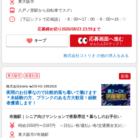
東大阪市
八戸ノ里駅から自転車でスグ♪
［下記シフトで応相談］ ・8：00〜17：00 ・9：00〜18：00 ・1
応募締め切り2026/08/23 23:59まで
応募画面へ進む
キープ
かんたん3ステップ！
株式会社コトリオ
の他の求人をみる
東大阪市
派遣社員
新着
す
株式会社kotrio /●OS-H1-1991916
女
夜間のお仕事なので比較的落ち着いて働けます
ド
＊未経験の方、ブランクのある方大歓迎！経験
活
者優遇します！
ル
自
布施駅｜シニア向けマンションで夜勤専従＊暮らしのお手伝い
役
時給1550円〜2187円 ＜日払い有/週払い有/交通費全支給(ガソリ
東大阪市//布施駅