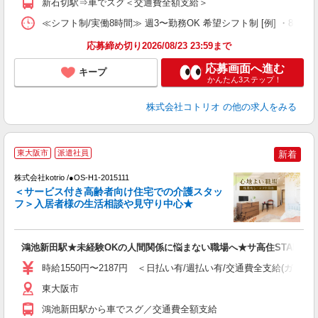
新石切駅⇒車でスグ＜交通費全額支給＞
≪シフト制/実働8時間≫ 週3〜勤務OK 希望シフト制 [例] ・8:00〜17:
応募締め切り2026/08/23 23:59まで
応募画面へ進む
キープ
かんたん3ステップ！
株式会社コトリオ
の他の求人をみる
【
東大阪市
派遣社員
新着
株式会社kotrio /●OS-H1-2015111
女
＜サービス付き高齢者向け住宅での介護スタッ
ド
フ＞入居者様の生活相談や見守り中心★
活
ル
自
鴻池新田駅★未経験OKの人間関係に悩まない職場へ★サ高住STAFF
役
時給1550円〜2187円 ＜日払い有/週払い有/交通費全支給(ガソリ
東大阪市
鴻池新田駅から車でスグ／交通費全額支給