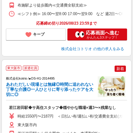
布施駅より徒歩圏内≪交通費全額支給≫
≪シフト例≫ 16:00〜翌8:00 17:00〜翌9:00 など 週2日〜OK 
応募締め切り2026/08/23 23:59まで
応募画面へ進む
キープ
かんたん3ステップ！
株式会社コトリオ
の他の求人をみる
2
東大阪市
派遣社員
新着
株式会社kotrio /●OS-H1-2014495
女
あわただしい現場とは無縁◎時間に追われない
ド
丁寧な介護◎一人ひとりに寄り添ったケアを大
活
切に◎
ル
自
若江岩田駅◆サ高住スタッフ◆穏やかな職場×週3〜×残業なし
役
時給1550円〜2187円 ＜日払い有/週払い有/交通費全支給(ガソリ
東大阪市内