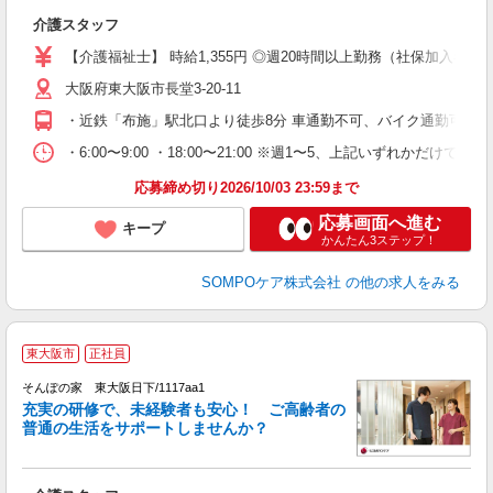
な
介護スタッフ
未
ル
【介護福祉士】 時給1,355円 ◎週20時間以上勤務（社保加入者）の
躍
大阪府東大阪市長堂3-20-11
の
支
・近鉄「布施」駅北口より徒歩8分 車通勤不可、バイク通勤可能
・6:00〜9:00 ・18:00〜21:00 ※週1〜5、上記いずれかだけでもOK
応募締め切り2026/10/03 23:59まで
応募画面へ進む
キープ
かんたん3ステップ！
SOMPOケア株式会社
の他の求人をみる
【
東大阪市
正社員
そんぽの家 東大阪日下/1117aa1
充実の研修で、未経験者も安心！ ご高齢者の
普通の生活をサポートしませんか？
能
出