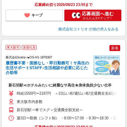
応募締め切り2026/08/23 23:59まで
応募画面へ進む
キープ
かんたん3ステップ！
株式会社コトリオ
の他の求人をみる
東大阪市
派遣社員
新着
不
株式会社kotrio /●OS-H1-1879307
女
履歴書不要・面接なし・即日勤務可！サ高住の
ド
生活サポートSTAFF♪生活相談や必要に応じた
活
介助等
ル
自
新石切駅≪ホテルみたいに綺麗なサ高住★身体負担少ない仕事
役
時給1550円〜2187円 ＜日払い有/週払い有/交通費全支給(ガソリ
東大阪市内多数
新石切駅⇒車でスグ＜交通費全額支給＞
週3日〜勤務（シフト制） ・8:00〜17:00 ・9:30〜18:30 ・17: