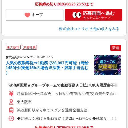
応募締め切り2026/08/23 23:59まで
応募画面へ進む
キープ
かんたん3ステップ！
株式会社コトリオ
の他の求人をみる
2
東大阪市
派遣社員
新着
株式会社kotrio /●OS-H1-2013515
女
人気の夜勤専従⇒1勤務で26,097円可能（時給
ド
1450円×実働15hの場合※深夜・残業手当含む
活
）
ル
自
鴻池新田駅★グループホームで夜勤専従★日払いOK★履歴書不要
役
時給1550円〜2187円 ＜日払い有/週払い有/交通費全支給(ガソリ
東大阪市
鴻池新田駅から車でスグ／交通費全額支給
◆効率よく稼げる夜勤専従！週2日〜勤務OK ◆残業なし！朝にはピタッと
応募締め切り2026/08/23 23:59まで