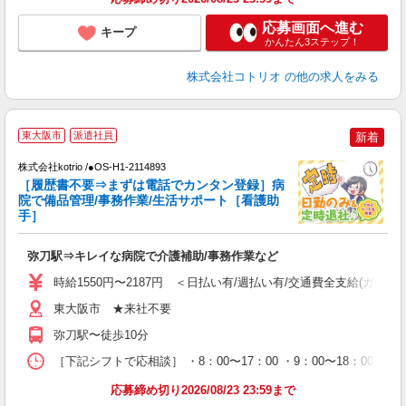
応募画面へ進む
キープ
かんたん3ステップ！
株式会社コトリオ
の他の求人をみる
東大阪市
派遣社員
新着
株式会社kotrio /●OS-H1-2114893
女
［履歴書不要⇒まずは電話でカンタン登録］病
ド
院で備品管理/事務作業/生活サポート［看護助
活
手］
ル
自
弥刀駅⇒キレイな病院で介護補助/事務作業など
役
時給1550円〜2187円 ＜日払い有/週払い有/交通費全支給(ガソリ
東大阪市 ★来社不要
弥刀駅〜徒歩10分
［下記シフトで応相談］ ・8：00〜17：00 ・9：00〜18：00 ・1
応募締め切り2026/08/23 23:59まで