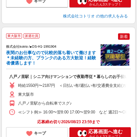
キープ
かんたん3ステップ！
株式会社コトリオ
の他の求人をみる
東大阪市
派遣社員
新着
す
株式会社kotrio /●OS-H1-1991904
女
夜間のお仕事なので比較的落ち着いて働けます
ド
＊未経験の方、ブランクのある方大歓迎！経験
活
者優遇します！
ル
自
八戸ノ里駅｜シニア向けマンションで夜勤専従＊暮らしのお手伝い
役
時給1550円〜2187円 ＜日払い有/週払い有/交通費全支給(ガソリ
東大阪市
八戸ノ里駅から自転車でスグ♪
≪シフト例≫ 16:00〜翌8:00 17:00〜翌9:00 など 週2日〜OK 
応募締め切り2026/08/23 23:59まで
応募画面へ進む
キープ
かんたん3ステップ！