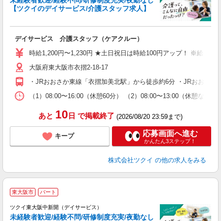
未経験者歓迎/経験不問/研修制度充実/夜勤なし
【ツクイのデイサービス/介護スタッフ求人】
各
デイサービス 介護スタッフ（ケアクルー）
入
り
時給1,200円〜1,230円 ★土日祝日は時給100円アップ！ ※給
リ
大阪府東大阪市衣摺2-18-17
ー
O
・JRおおさか東線「衣摺加美北駅」から徒歩約6分 ・JRおおさか
な
（1）08:00〜16:00（休憩60分） （2）08:00〜13:00（
髪
10
あと
日
で掲載終了
(2026/08/20 23:59まで)
応募画面へ進む
キープ
かんたん3ステップ！
株式会社ツクイ
の他の求人をみる
東大阪市
パート
ツクイ東大阪中新開（デイサービス）
未経験者歓迎/経験不問/研修制度充実/夜勤なし