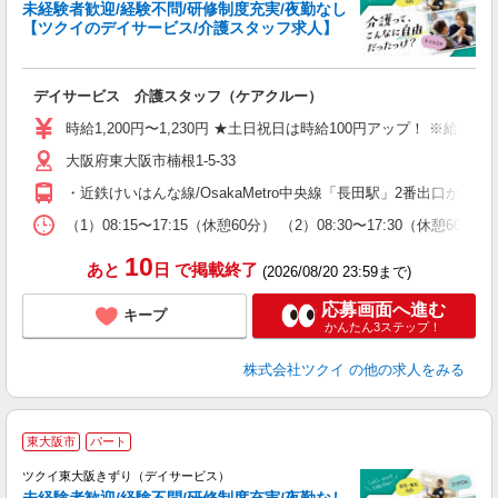
未経験者歓迎/経験不問/研修制度充実/夜勤なし
【ツクイのデイサービス/介護スタッフ求人】
各
デイサービス 介護スタッフ（ケアクルー）
入
り
時給1,200円〜1,230円 ★土日祝日は時給100円アップ！ ※給
リ
大阪府東大阪市楠根1-5-33
ー
O
・近鉄けいはんな線/OsakaMetro中央線「長田駅」2番出口か
な
（1）08:15〜17:15（休憩60分） （2）08:30〜17:30（
髪
10
あと
日
で掲載終了
(2026/08/20 23:59まで)
応募画面へ進む
キープ
かんたん3ステップ！
株式会社ツクイ
の他の求人をみる
東大阪市
パート
ツクイ東大阪きずり（デイサービス）