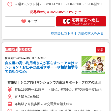
＜週3〜シフト制＞ ・8:00-17:00 ・9:00-18:00 ・16:00-
応募締め切り2026/08/23 23:59まで
応募画面へ進む
キープ
かんたん3ステップ！
株式会社コトリオ
の他の求人をみる
東大阪市
派遣社員
新着
ま
株式会社kotrio /●OS-H1-1953927
女
自立度の高い利用者さんが暮らすシニア向けマ
ド
ンション！お仕事は生活サポートや相談相手等
活
で負担少なめ♪
ル
自
布施駅｜シニア向けマンションでの生活サポート・フロアの巡回
役
時給1550円〜2187円 ＜日払い有/週払い有/交通費全支給(ガソリ
東大阪市//布施駅
布施駅より徒歩圏内≪交通費全額支給≫