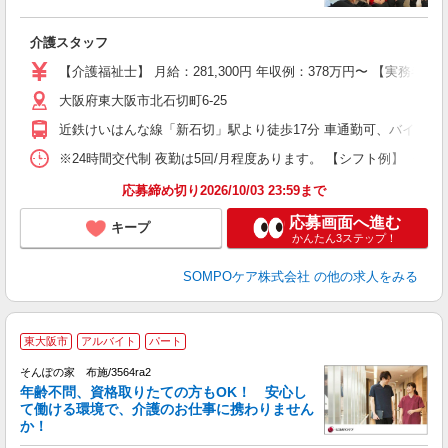
出
介護スタッフ
未
上
【介護福祉士】 月給：281,300円 年収例：378万円〜 【実務
通
大阪府東大阪市北石切町6-25
近鉄けいはんな線「新石切」駅より徒歩17分 車通勤可、バイク通
※24時間交代制 夜勤は5回/月程度あります。 【シフト例】 ・7:00〜1
応募締め切り2026/10/03 23:59まで
応募画面へ進む
キープ
かんたん3ステップ！
SOMPOケア株式会社
の他の求人をみる
東大阪市
アルバイト
パート
そんぽの家 布施/3564ra2
年齢不問、資格取りたての方もOK！ 安心し
て働ける環境で、介護のお仕事に携わりません
か！
て