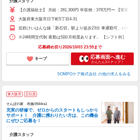
介護スタッフ
未
上
【介護福祉士】 月給：281,300円 年収例：378万円〜 【実務
通
大阪府東大阪市日下町5丁目4-31
近鉄けいはんな線「新石切」駅より徒歩23分 車通勤可、バイク通
※24時間交代制 夜勤は5回/月程度あります。 【シフト例】 ・7:00〜1
応募締め切り2026/10/03 23:59まで
応募画面へ進む
キープ
かんたん3ステップ！
SOMPOケア株式会社
の他の求人をみる
【
東大阪市
正社員
そんぽの家 布施/3564ra1
充実の研修で、ゼロからのスタートもしっかり
サポート！ 介護に携わりたい方は、この機会
にぜひご応募を！
士
介護スタッフ
未