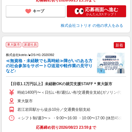
応募締め切り2026/08/23 23:59まで
応募画面へ進む
キープ
かんたん3ステップ！
株式会社コトリオ
の他の求人をみる
【
東大阪市
派遣社員
新着
4
株式会社kotrio /●OS-H1-2020392
女
≪無資格・未経験でも高時給≫障がいのある方
ド
の社会参加をサポート◎送迎や軽作業の見守り
活
など♪
ル
自
【日収1.1万円以上】未経験OKの就労支援STAFF＊東大阪市
役
時給1400円〜＜日払い有/週払い有/交通費全支給(ガソリン代含む)
東大阪市
若江岩田駅から徒歩10分／交通費全額支給
＜シフト制/週3〜＞ ・9:00〜16:00 ・10:00〜17:00 (休憩45分、
応募締め切り2026/08/23 23:59まで