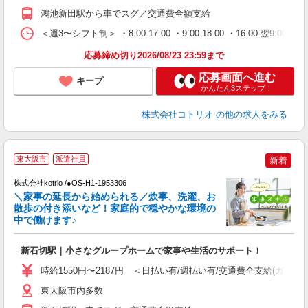
鴻池新田駅から車でスグ／交通費全額支給
＜週3〜シフト制＞ ・8:00-17:00 ・9:00-18:00 ・16:00-
応募締め切り2026/08/23 23:59まで
応募画面へ進む
キープ
かんたん3ステップ！
株式会社コトリオ
の他の求人をみる
東大阪市
派遣社員
新着
◎
株式会社kotrio /●OS-H1-1953306
女
＼家事の延長から始められる／炊事、洗濯、お
ド
散歩の付き添いなど！家庭的で穏やかな環境の
活
中で働けます♪
ル
自
新石切駅｜小さなグループホームで家事や生活のサポート！
役
時給1550円〜2187円 ＜日払い有/週払い有/交通費全支給(ガソリ
東大阪市内多数