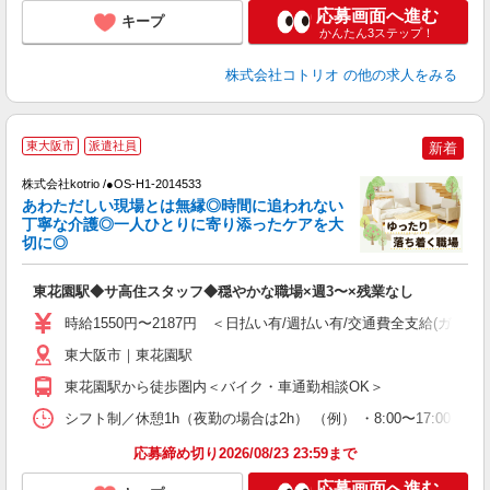
応募画面へ進む
キープ
かんたん3ステップ！
株式会社コトリオ
の他の求人をみる
2
東大阪市
派遣社員
新着
株式会社kotrio /●OS-H1-2014533
女
あわただしい現場とは無縁◎時間に追われない
ド
丁寧な介護◎一人ひとりに寄り添ったケアを大
活
切に◎
ル
自
東花園駅◆サ高住スタッフ◆穏やかな職場×週3〜×残業なし
役
時給1550円〜2187円 ＜日払い有/週払い有/交通費全支給(ガソリ
東大阪市｜東花園駅
東花園駅から徒歩圏内＜バイク・車通勤相談OK＞
シフト制／休憩1h（夜勤の場合は2h） （例） ・8:00〜17:00 ・9:0
応募締め切り2026/08/23 23:59まで
応募画面へ進む