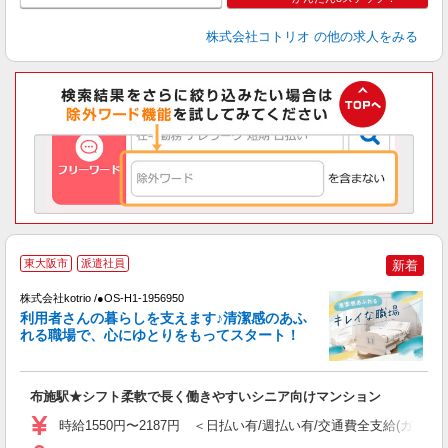
株式会社コトリオ
の他の求人をみる
東大阪市
派遣社員
新着
株式会社kotrio /●OS-H1-1956950
女
利用者さんの暮らしを支えます♪清潔感のあふ
ド
れる職場で、心にゆとりをもってスタート！
活
ル
自
布施駅★シフト柔軟で長く働きやすいシニア向けマンション
役
時給1550円〜2187円 ＜日払い有/週払い有/交通費全支給(ガソリ