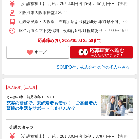
上
【介護福祉士】 月給：267,300円 年収例：361万円〜 【実務
通
大阪府東大阪市長堂3-20-11
近鉄奈良線・大阪線「布施」駅より徒歩8分 車通勤不可、バイク通
※24時間シフト交代制、夜勤は5回/月程度あり ・7:00〜16:00 ・10:00〜
応募締め切り2026/10/03 23:59まで
応募画面へ進む
キープ
かんたん3ステップ！
SOMPOケア株式会社
の他の求人をみる
【
東大阪市
正社員
そんぽの家 鶴見徳庵/1116aa1
充実の研修で、未経験者も安心！ ご高齢者の
普通の生活をサポートしませんか？
能
出
介護スタッフ
未
駅
【介護福祉士】 月給：281,300円 年収例：378万円〜 【実務