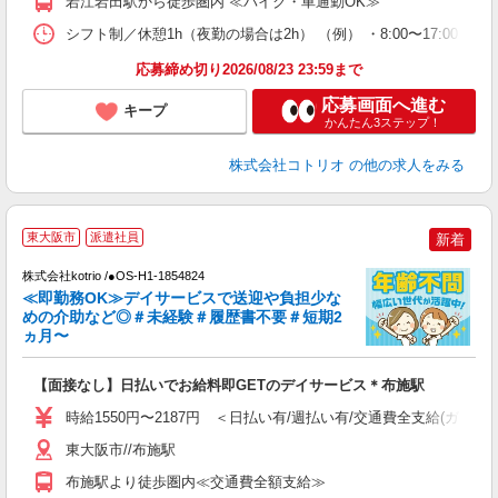
若江岩田駅から徒歩圏内 ≪バイク・車通勤OK≫
シフト制／休憩1h（夜勤の場合は2h） （例） ・8:00〜17:00 ・9:0
応募締め切り2026/08/23 23:59まで
応募画面へ進む
キープ
かんたん3ステップ！
株式会社コトリオ
の他の求人をみる
東大阪市
派遣社員
新着
株式会社kotrio /●OS-H1-1854824
女
≪即勤務OK≫デイサービスで送迎や負担少な
ド
めの介助など◎＃未経験＃履歴書不要＃短期2
活
ヵ月〜
ル
自
【面接なし】日払いでお給料即GETのデイサービス＊布施駅
役
時給1550円〜2187円 ＜日払い有/週払い有/交通費全支給(ガソリ
東大阪市//布施駅
布施駅より徒歩圏内≪交通費全額支給≫