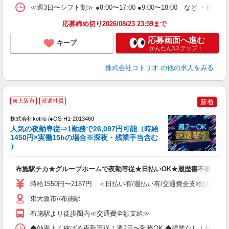
≪週3日〜シフト制≫ ●8:00〜17:00 ●9:00〜18:00 など ・休憩1
応募締め切り2026/08/23 23:59まで
応募画面へ進む
キープ
かんたん3ステップ！
株式会社コトリオ
の他の求人をみる
2
東大阪市
派遣社員
新着
株式会社kotrio /●OS-H1-2013460
女
人気の夜勤専従⇒1勤務で26,097円可能（時給
ド
1450円×実働15hの場合※深夜・残業手当含む
活
）
ル
自
布施駅チカ★グループホームで夜勤専従★日払いOK★履歴書不要
役
時給1550円〜2187円 ＜日払い有/週払い有/交通費全支給(ガソリ
東大阪市//布施駅
布施駅より徒歩圏内≪交通費全額支給≫
◆効率よく稼げる夜勤専従！週2日〜勤務OK ◆残業なし！朝にはピタッと