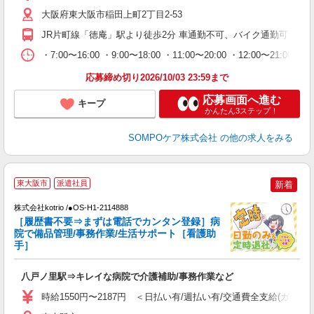
転
大阪府東大阪市稲田上町2丁目2-53
JR片町線「徳庵」駅より徒歩2分 車通勤不可、バイク通勤可
・7:00〜16:00 ・9:00〜18:00 ・11:00〜20:00 ・12:00〜21
応募締め切り2026/10/03 23:59まで
応募画面へ進む
キープ
かんたん3ステップ！
SOMPOケア株式会社
の他の求人をみる
東大阪市
派遣社員
新着
株式会社kotrio /●OS-H1-2114888
女
［履歴書不要⇒まずは電話でカンタン登録］病
ド
院で備品管理/事務作業/生活サポート［看護助
活
手］
ル
自
八戸ノ里駅⇒キレイな病院で介護補助/事務作業など
役
時給1550円〜2187円 ＜日払い有/週払い有/交通費全支給(ガソリ