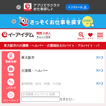
関西
の求人
▼エリア変更
東大阪市の介護職・ヘルパー・介護福祉士のバイト・アルバイト・パ
ートの求人情報一覧
東大阪市
選択
勤務地/駅
介護職・ヘルパー
選択
職種
雇用形態、給与、特徴、その他
選択
こだわり
を含まない
フリーワード