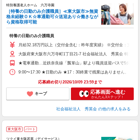
特別養護老人ホーム 六万寺園
［特養の日勤のみ介護職員］≪東大阪市≫無資
格未経験ＯＫ☆車通勤可☆送迎あり☆働きなが
ら資格取得可能
ス
特養の日勤のみ介護職員
月給32.18万円以上（交付金含む：昨年度実績） ※交付金：支給要
大阪府東大阪市六万寺町1丁目21-7 社会福祉法人 秀英会 特別
★電車通勤…近鉄奈良線「瓢箪山」駅より職員送迎バスで5分 ★
9:00〜17:30 ★日勤のみ ★17：30終業で残業はありません。
応募締め切り2026/10/09 23:59まで
応募画面へ進む
キープ
かんたん3ステップ！
社会福祉法人 秀英会
の他の求人をみる
東大阪市
パート
ツクイ東大阪若草（デイサービス）