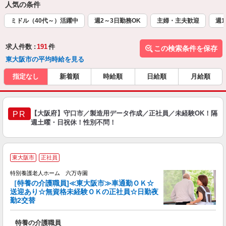
人気の条件
ミドル（40代～）活躍中
週2～3日勤務OK
主婦・主夫歓迎
週1
求人件数 :
191
件
この検索条件を保存
東大阪市の平均時給を見る
指定なし
新着順
時給順
日給順
月給順
【大阪府】守口市／製造用データ作成／正社員／未経験OK！隔
PR
週土曜・日祝休！性別不問！
東大阪市
正社員
特別養護老人ホーム 六万寺園
［特養の介護職員]≪東大阪市≫車通勤ＯＫ☆
送迎あり☆無資格未経験ＯＫの正社員☆日勤夜
勤2交替
ス
特養の介護職員