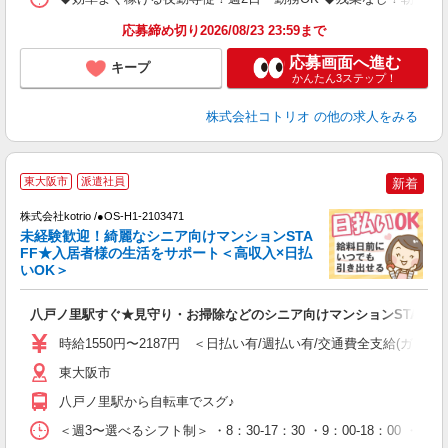
応募締め切り2026/08/23 23:59まで
応募画面へ進む
キープ
かんたん3ステップ！
株式会社コトリオ
の他の求人をみる
【
東大阪市
派遣社員
新着
株式会社kotrio /●OS-H1-2103471
女
未経験歓迎！綺麗なシニア向けマンションSTA
ド
FF★入居者様の生活をサポート＜高収入×日払
活
いOK＞
ル
自
八戸ノ里駅すぐ★見守り・お掃除などのシニア向けマンションSTAFF
役
時給1550円〜2187円 ＜日払い有/週払い有/交通費全支給(ガソリ
東大阪市
八戸ノ里駅から自転車でスグ♪
＜週3〜選べるシフト制＞ ・8：30-17：30 ・9：00-18：00 ・