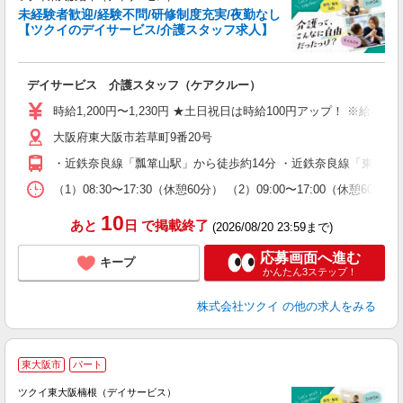
未経験者歓迎/経験不問/研修制度充実/夜勤なし
【ツクイのデイサービス/介護スタッフ求人】
各
デイサービス 介護スタッフ（ケアクルー）
入
り
時給1,200円〜1,230円 ★土日祝日は時給100円アップ！ ※給
リ
大阪府東大阪市若草町9番20号
ー
O
・近鉄奈良線「瓢箪山駅」から徒歩約14分 ・近鉄奈良線「東花
な
（1）08:30〜17:30（休憩60分） （2）09:00〜17:00（
髪
10
あと
日
で掲載終了
(2026/08/20 23:59まで)
応募画面へ進む
キープ
かんたん3ステップ！
株式会社ツクイ
の他の求人をみる
東大阪市
パート
ツクイ東大阪楠根（デイサービス）