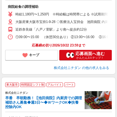
経
病院給食の調理補助
短
る
時給1,180円〜1,250円 ※時給幅は時間帯による ※試用期間3ヶ月あり
務
大阪府東大阪市宝持1-9-28 ◇医療法人宝持会 池田病院 内厨房
あ
近鉄奈良線「八戸ノ里駅」より南へ徒歩約12分
①09:00〜15:00 （休憩30分あり） ②13:00〜16:00 ③16:
応募締め切り2026/10/22 23:59まで
応募画面へ進む
キープ
かんたん3ステップ！
株式会社ニチダン
の他の求人をみる
東大阪市
時間固定シフト制
アルバイト
パート
婦ま
の
株式会社ニチダン
問
早番 早朝勤務！【池田病院】内厨房での調理
補助さん募集◆週3日〜◆ＷワークOK◆扶養
が
控除内OK
フ
未