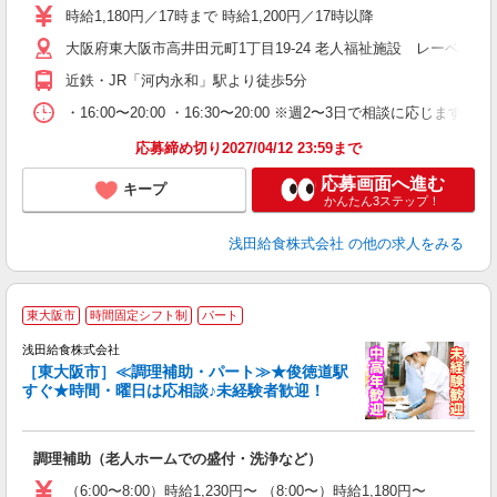
躍
時給1,180円／17時まで 時給1,200円／17時以降
（
大阪府東大阪市高井田元町1丁目19-24 老人福祉施設 レーベンズ
シ
近鉄・JR「河内永和」駅より徒歩5分
・16:00〜20:00 ・16:30〜20:00 ※週2〜3日で相談に応じます
応募締め切り2027/04/12 23:59まで
応募画面へ進む
キープ
かんたん3ステップ！
浅田給食株式会社
の他の求人をみる
東大阪市
時間固定シフト制
パート
浅田給食株式会社
［東大阪市］≪調理補助・パート≫★俊徳道駅
すぐ★時間・曜日は応相談♪未経験者歓迎！
に
調理補助（老人ホームでの盛付・洗浄など）
入
躍
（6:00〜8:00）時給1,230円〜 （8:00〜）時給1,180円〜