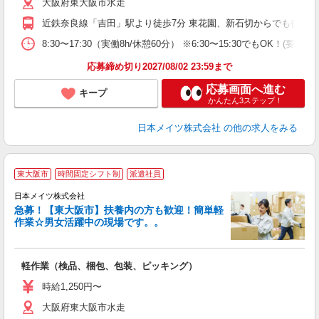
大阪府東大阪市水走
n
日
近鉄奈良線「吉田」駅より徒歩7分 東花園、新石切からでも徒歩圏
時
8:30〜17:30（実働8h/休憩60分） ※6:30〜15:30でも
応募締め切り2027/08/02 23:59まで
応募画面へ進む
キープ
かんたん3ステップ！
日本メイツ株式会社
の他の求人をみる
東大阪市
時間固定シフト制
派遣社員
日本メイツ株式会社
急募！【東大阪市】扶養内の方も歓迎！簡単軽
の
作業☆男女活躍中の現場です。。
入
場
者
軽作業（検品、梱包、包装、ピッキング）
主
躍
時給1,250円〜
高
大阪府東大阪市水走
週