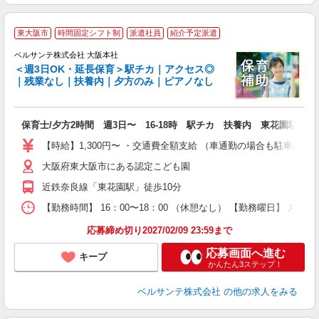
東大阪市
時間固定シフト制
派遣社員
紹介予定派遣
♪
ベルサンテ株式会社 大阪本社
＜週3日OK・延長保育＞駅チカ｜アクセス◎
｜残業なし｜扶養内｜夕方のみ｜ピアノなし
ン
入
保育士/夕方2時間 週3日〜 16-18時 駅チカ 扶養内 東花園駅
活
～
【時給】1,300円〜 ・交通費全額支給 （車通勤の場合も駐車場
あ
大阪府東大阪市にある認定こども園
通
近鉄奈良線「東花園駅」徒歩10分
研
【勤務時間】 16：00〜18：00 （休憩なし） 【勤務曜日】 月
応募締め切り2027/02/09 23:59まで
応募画面へ進む
キープ
かんたん3ステップ！
ベルサンテ株式会社
の他の求人をみる