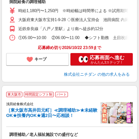
病院給食の調理補助
固
業
時給1,180円〜1,250円 ※時給幅は時間帯による ※試用期間3ヶ月あり
援
大阪府東大阪市宝持1-9-28 ◇医療法人宝持会 池田病院 内厨房
近鉄奈良線「八戸ノ里駅」より南へ徒歩約12分
①05:00〜10:00 ②06:00〜11:00 ◆シフト勤務 土日祝日を
応募締め切り2026/10/22 23:59まで
応募画面へ進む
キープ
かんたん3ステップ！
株式会社ニチダン
の他の求人をみる
東大阪市
時間固定シフト制
パート
浅田給食株式会社
［東大阪市高井田元町］≪調理補助≫★未経験
OK★扶養内OK★週2日〜応相談！
盛
調理補助／老人福祉施設での盛付など
入