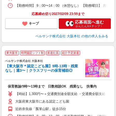
研
【勤務時間】 9：00〜14：00 （休憩なし） 【勤務曜日】 月曜日
応募締め切り2027/02/09 23:59まで
応募画面へ進む
キープ
かんたん3ステップ！
ベルサンテ株式会社 大阪本社
の他の求人をみる
園
東大阪市
時間固定シフト制
派遣社員
紹介予定派遣
正
3
ベルサンテ株式会社 大阪本社
【東大阪市＊認定こども園】9時-13時・残業
なし｜週3〜｜クラスフリーの保育補助◎
庭
入
保育教諭/9時〜13時まで 日数相談OK 残業なし 扶養内
活
～
【時給】1,300円〜＋交通費別途全額支給 ・交通費全額支給 （
あ
大阪府東大阪市にある認定こども園
固
ー
近鉄奈良線「瓢箪山駅」徒歩15分
取