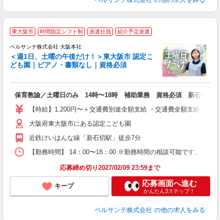
東大阪市
時間固定シフト制
派遣社員
紹介予定派遣
け
ベルサンテ株式会社 大阪本社
＜週1日、土曜の午後だけ！＞東大阪市 認定こ
ども園｜ピアノ・書類なし｜資格必須
術
保育教諭／土曜日のみ 14時〜18時 補助業務 資格必須 新石切駅
入
活
【時給】1,200円〜＋交通費別途全額支給 ・交通費全額支給 （
～
大阪府東大阪市にある認定こども園
あ
通
近鉄けいはんな線「新石切駅」徒歩7分
研
【勤務時間】 14：00〜18：00 ※勤務時間の相談可能です。 【勤
応募締め切り2027/02/09 23:59まで
応募画面へ進む
キープ
かんたん3ステップ！
ベルサンテ株式会社
の他の求人をみる