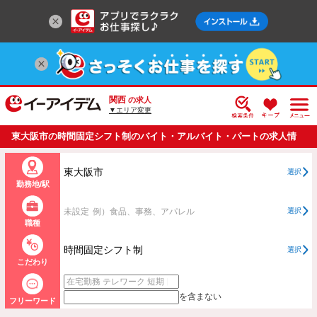
関西
の求人
▼エリア変更
東大阪市の時間固定シフト制のバイト・アルバイト・パートの求人情
報一覧
東大阪市
選択
勤務地/駅
未設定
例）食品、事務、アパレル
選択
職種
時間固定シフト制
選択
こだわり
を含まない
フリーワード