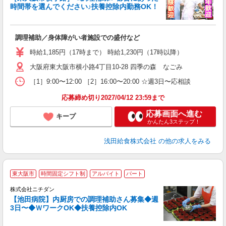
時間帯を選んでください♪扶養控除内勤務OK！
の
調理補助／身体障がい者施設での盛付など
入
躍
時給1,185円（17時まで） 時給1,230円（17時以降）
（
大阪府東大阪市横小路4丁目10-28 四季の森 なごみ
シ
［1］9:00〜12:00 ［2］16:00〜20:00 ☆週3日〜応相談
応募締め切り2027/04/12 23:59まで
応募画面へ進む
キープ
かんたん3ステップ！
浅田給食株式会社
の他の求人をみる
東大阪市
時間固定シフト制
アルバイト
パート
婦ま
の
株式会社ニチダン
問
【池田病院】内厨房での調理補助さん募集◆週
3日〜◆ＷワークOK◆扶養控除内OK
が
フ