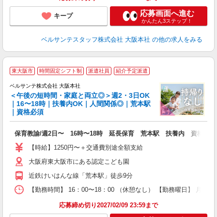
応募画面へ進む
キープ
かんたん3ステップ！
ベルサンテスタッフ株式会社 大阪本社
の他の求人をみる
東大阪市
時間固定シフト制
派遣社員
紹介予定派遣
ベルサンテ株式会社 大阪本社
す
＜午後の短時間・家庭と両立◎＞週2・3日OK
｜16〜18時｜扶養内OK｜人間関係◎｜荒本駅
1
｜資格必須
助
入
保育教諭/週2日〜 16時〜18時 延長保育 荒本駅 扶養内 資格必須
活
～
【時給】1250円〜＋交通費別途全額支給
あ
大阪府東大阪市にある認定こども園
固
勤
近鉄けいはんな線「荒本駅」徒歩9分
制
あ
【勤務時間】 16：00〜18：00 （休憩なし） 【勤務曜日】 月
応募締め切り2027/02/09 23:59まで