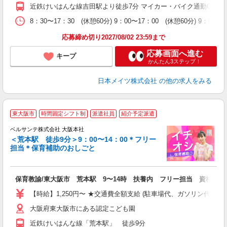
近鉄けいはんな線吉田駅より徒歩7分 マイカー・バイク通勤OK
8：30〜17：30 (休憩60分) 9：00〜17：00 (休憩60分) 9：00
応募締め切り2027/08/02 23:59まで
応募画面へ進む
キープ
かんたん3ステップ！
日本メイツ株式会社
の他の求人をみる
◇
東大阪市
時間固定シフト制
派遣社員
紹介予定派遣
休
ベルサンテ株式会社 大阪本社
＜荒本駅 徒歩9分＞9：00〜14：00＊フリー
き
担当＊保育補助のおしごと
入
保育教諭/東大阪市 荒本駅 9〜14時 扶養内 フリー担当 資格必須
活
～
【時給】1,250円〜 ★交通費全額支給 (駐車場代、ガソリン代は
あ
大阪府東大阪市にある認定こども園
通
近鉄けいはんな線「荒本駅」 徒歩9分