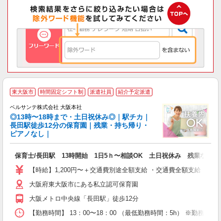
東
東大阪市
時間固定シフト制
派遣社員
紹介予定派遣
事
ベルサンテ株式会社 大阪本社
◎13時〜18時まで・土日祝休み◎｜駅チカ｜
長田駅徒歩12分の保育園｜残業・持ち帰り・
ピアノなし｜
に
入
保育士/長田駅 13時開始 1日5ｈ〜相談OK 土日祝休み 残業なし
活
～
【時給】1,200円〜＋交通費別途全額支給 ・交通費全額支給 （
あ
大阪府東大阪市にある私立認可保育園
煙
登
大阪メトロ中央線「長田駅」徒歩12分
制
【勤務時間】 13：00〜18：00 （最低勤務時間：5h） ※勤務