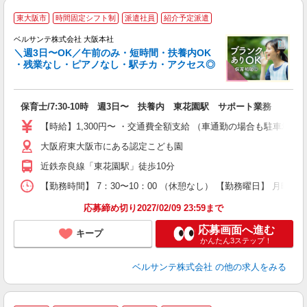
＼
東大阪市
時間固定シフト制
派遣社員
紹介予定派遣
◆
ベルサンテ株式会社 大阪本社
＼週3日〜OK／午前のみ・短時間・扶養内OK
・残業なし・ピアノなし・駅チカ・アクセス◎
環
入
保育士/7:30-10時 週3日〜 扶養内 東花園駅 サポート業務
活
～
【時給】1,300円〜 ・交通費全額支給 （車通勤の場合も駐車場
あ
大阪府東大阪市にある認定こども園
通
近鉄奈良線「東花園駅」徒歩10分
研
【勤務時間】 7：30〜10：00 （休憩なし） 【勤務曜日】 月曜
応募締め切り2027/02/09 23:59まで
応募画面へ進む
キープ
かんたん3ステップ！
ベルサンテ株式会社
の他の求人をみる
ベ