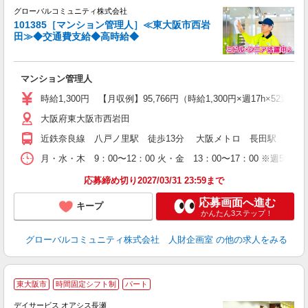
★
グローバルコミュニティ株式会社
101385［マンション管理人］≪東大阪市西岩
田≫◆交通費支給◆高時給◆
場
マンション管理人
入
（
時給1,300円 【月収例】95,766円（時給1,300円×週17h×52週/
中
大阪府東大阪市西岩田
転
近鉄奈良線 八戸ノ里駅 徒歩13分 大阪メトロ 長田駅 徒歩2
月・水・木 9：00〜12：00 火・金 13：00〜17：00 ※
応募締め切り2027/03/31 23:59まで
応募画面へ進む
キープ
かんたん3ステップ！
グローバルコミュニティ株式会社 人財企画室
の他の求人をみる
東大阪市
時間固定シフト制
パート
デイサービス オアシス長瀬