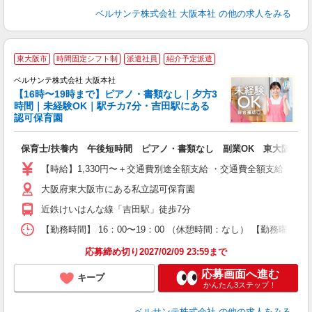
ベルサンテ株式会社 大阪本社
の他の求人をみる
1
東大阪市
時間固定シフト制
派遣社員
紹介予定派遣
か
ベルサンテ株式会社 大阪本社
【16時〜19時まで】ピアノ・書類なし｜夕方3
時間｜未経験OK｜駅チカ7分・吉田駅にある
て
認可保育園
ん
入
保育士/扶養内 午後短時間 ピアノ・書類なし 副業OK 東大阪市
活
～
【時給】1,330円〜＋交通費別途全額支給 ・交通費全額支給 （
あ
大阪府東大阪市にある私立認可保育園
定
勤
近鉄けいはんな線「吉田駅」徒歩7分
費
【勤務時間】 16：00〜19：00 （休憩時間：なし） 【勤務曜日】
応募締め切り2027/02/09 23:59まで
応募画面へ進む
キープ
かんたん3ステップ！
ベルサンテ株式会社
の他の求人をみる