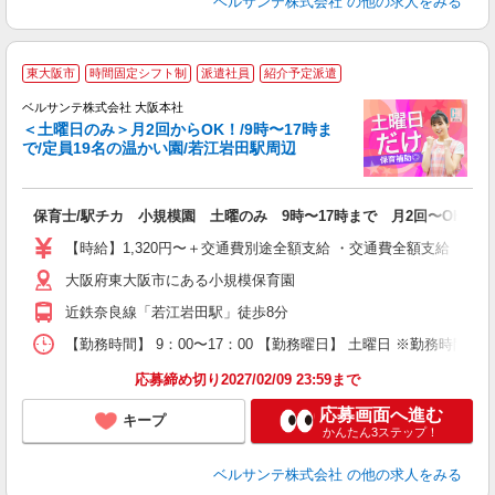
ベルサンテ株式会社
の他の求人をみる
東大阪市
時間固定シフト制
派遣社員
紹介予定派遣
ベルサンテ株式会社 大阪本社
＜土曜日のみ＞月2回からOK！/9時〜17時ま
で/定員19名の温かい園/若江岩田駅周辺
ゆ
保育士/駅チカ 小規模園 土曜のみ 9時〜17時まで 月2回〜OK
入
活
【時給】1,320円〜＋交通費別途全額支給 ・交通費全額支給 （
～
大阪府東大阪市にある小規模保育園
あ
歓
近鉄奈良線「若江岩田駅」徒歩8分
勤
り
【勤務時間】 9：00〜17：00 【勤務曜日】 土曜日 ※勤務時間・
応募締め切り2027/02/09 23:59まで
応募画面へ進む
キープ
かんたん3ステップ！
ベルサンテ株式会社
の他の求人をみる