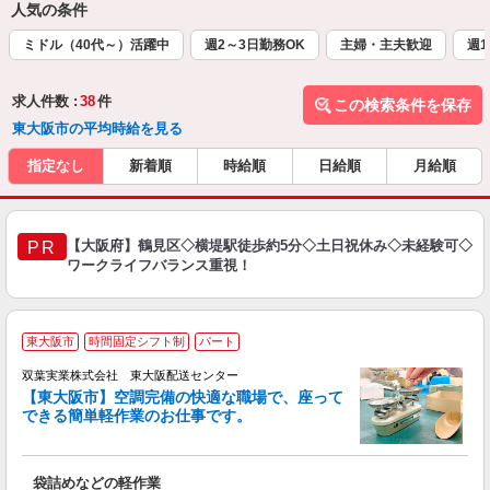
人気の条件
ミドル（40代～）活躍中
週2～3日勤務OK
主婦・主夫歓迎
週1
求人件数 :
38
件
この検索条件を保存
東大阪市の平均時給を見る
指定なし
新着順
時給順
日給順
月給順
【大阪府】鶴見区◇横堤駅徒歩約5分◇土日祝休み◇未経験可◇
PR
ワークライフバランス重視！
東大阪市
時間固定シフト制
パート
双葉実業株式会社 東大阪配送センター
【東大阪市】空調完備の快適な職場で、座って
できる簡単軽作業のお仕事です。
の
袋詰めなどの軽作業
未