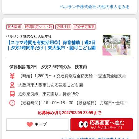
ベルサンテ株式会社
の他の求人をみる
＜
東大阪市
時間固定シフト制
派遣社員
紹介予定派遣
0
ベルサンテ株式会社 大阪本社
【スキマ時間を有効活用◎】保育補助｜週2日
｜夕方2時間半だけ｜東大阪市・認可こども園
ア
保育教諭/週2日 夕方2.5時間のみ 扶養内
入
活
【時給】1,260円〜＋交通費別途全額支給 ・交通費全額支給 （
～
大阪府東大阪市にある認定こども園
あ
固
近鉄奈良線「東花園駅」徒歩15分
業
休
【勤務時間】 16：00〜18：30 【勤務曜日】 月曜日〜金曜日 
応募締め切り2027/02/09 23:59まで
応募画面へ進む
キープ
かんたん3ステップ！