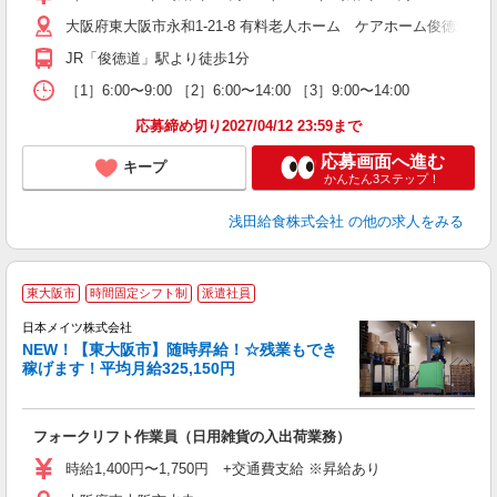
（
大阪府東大阪市永和1-21-8 有料老人ホーム ケアホーム俊徳道
シ
JR「俊徳道」駅より徒歩1分
［1］6:00〜9:00 ［2］6:00〜14:00 ［3］9:00〜14:00
応募締め切り2027/04/12 23:59まで
応募画面へ進む
キープ
かんたん3ステップ！
浅田給食株式会社
の他の求人をみる
東大阪市
時間固定シフト制
派遣社員
ル
日本メイツ株式会社
NEW！【東大阪市】随時昇給！☆残業もでき
稼げます！平均月給325,150円
作
入
フォークリフト作業員（日用雑貨の入出荷業務）
り
迎
時給1,400円〜1,750円 +交通費支給 ※昇給あり
ミ