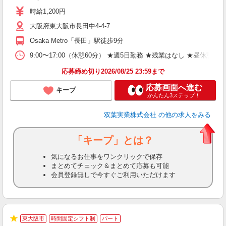
平
時給1,200円
大阪府東大阪市長田中4-4-7
Osaka Metro「長田」駅徒歩9分
9:00〜17:00（休憩60分） ★週5日勤務 ★残業はなし ★昼休
応募締め切り2026/08/25 23:59まで
応募画面へ進む
キープ
かんたん3ステップ！
双葉実業株式会社
の他の求人をみる
「キープ」とは？
気になるお仕事をワンクリックで保存
まとめてチェック＆まとめて応募も可能
会員登録無しで今すぐご利用いただけます
東大阪市
時間固定シフト制
パート