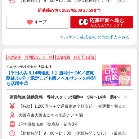
【勤務時間】 9：00〜13：00 （最低勤務時間：4h） （休憩時
応募締め切り2027/02/09 23:59まで
応募画面へ進む
キープ
かんたん3ステップ！
ベルサンテ株式会社
の他の求人をみる
東大阪市
時間固定シフト制
派遣社員
紹介予定派遣
・
は
ベルサンテ株式会社 大阪本社
【平日のみ＆14時退勤！】週4日〜OK／徳庵
ト
駅徒歩8分／認定こども園／ベルサンテの仲間
も活躍中◎
を
入
保育教諭/補助業務 弊社スタッフ活躍中 9時〜14時 週4〜 扶養内
活
～
【時給】1,200円〜＋交通費別途全額支給 ・交通費全額支給 （
あ
大阪府東大阪市にある認定こども園
禁
し
JR学研都市線「徳庵駅」徒歩8分
研
【勤務時間】 9：00〜14：00 （休憩時間：なし） （最低勤務時