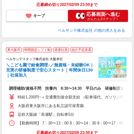
応募締め切り2027/02/09 23:59まで
応募画面へ進む
キープ
かんたん3ステップ！
ベルサンテ株式会社
の他の求人をみる
▼
東大阪市
時間固定シフト制
派遣社員
紹介予定派遣
迎
ベルサンテスタッフ株式会社 大阪本社
＼こども園で給食調理♪／無資格・未経験OK｜
す
充実の研修制度で安心スタート｜年間休日130
｜社保加入
で
調理補助/資格不問 扶養内 8:30〜14:30 平日のみ 研修制度あり
入
卒
時給1,200円~＋交通費別途全額支給 （駐車場代、ガソリン代も
ク
大阪府東大阪市にある私立認可保育園
0
間
近鉄大阪線「長瀬駅」自転車5分
煙
ー
【勤務時間】 7：30〜13：00 8：30〜14：30 9：00〜17：0
り
応募締め切り2027/02/09 23:59まで