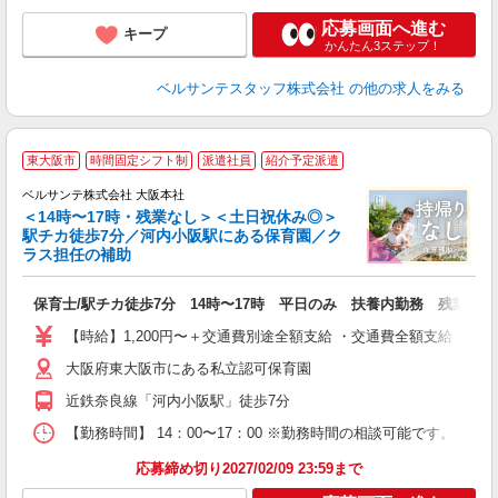
応募画面へ進む
キープ
かんたん3ステップ！
ベルサンテスタッフ株式会社
の他の求人をみる
≪
東大阪市
時間固定シフト制
派遣社員
紹介予定派遣
内
ベルサンテ株式会社 大阪本社
＜14時〜17時・残業なし＞＜土日祝休み◎＞
駅チカ徒歩7分／河内小阪駅にある保育園／ク
て
ラス担任の補助
入
活
保育士/駅チカ徒歩7分 14時〜17時 平日のみ 扶養内勤務 残業なし
～
あ
【時給】1,200円〜＋交通費別途全額支給 ・交通費全額支給 （
の
大阪府東大阪市にある私立認可保育園
ワ
休
近鉄奈良線「河内小阪駅」徒歩7分
【勤務時間】 14：00〜17：00 ※勤務時間の相談可能です。 （
応募締め切り2027/02/09 23:59まで