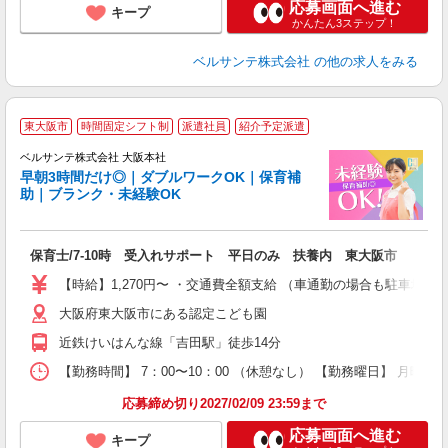
応募画面へ進む
キープ
かんたん3ステップ！
ベルサンテ株式会社
の他の求人をみる
東大阪市
時間固定シフト制
派遣社員
紹介予定派遣
ベルサンテ株式会社 大阪本社
早朝3時間だけ◎｜ダブルワークOK｜保育補
助｜ブランク・未経験OK
お
保育士/7-10時 受入れサポート 平日のみ 扶養内 東大阪市
入
活
【時給】1,270円〜 ・交通費全額支給 （車通勤の場合も駐車場
～
大阪府東大阪市にある認定こども園
あ
通
近鉄けいはんな線「吉田駅」徒歩14分
研
【勤務時間】 7：00〜10：00 （休憩なし） 【勤務曜日】 月曜日
応募締め切り2027/02/09 23:59まで
応募画面へ進む
キープ