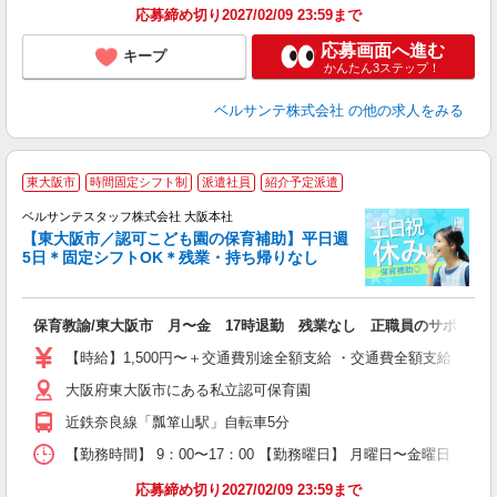
応募締め切り2027/02/09 23:59まで
応募画面へ進む
キープ
かんたん3ステップ！
ベルサンテ株式会社
の他の求人をみる
東大阪市
時間固定シフト制
派遣社員
紹介予定派遣
ベルサンテスタッフ株式会社 大阪本社
【東大阪市／認可こども園の保育補助】平日週
5日＊固定シフトOK＊残業・持ち帰りなし
す
保育教諭/東大阪市 月〜金 17時退勤 残業なし 正職員のサポート
入
卒
【時給】1,500円〜＋交通費別途全額支給 ・交通費全額支給 （
ク
大阪府東大阪市にある私立認可保育園
0
平
近鉄奈良線「瓢箪山駅」自転車5分
ワ
【勤務時間】 9：00〜17：00 【勤務曜日】 月曜日〜金曜日
り
応募締め切り2027/02/09 23:59まで