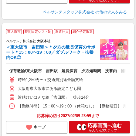
かんたん3ステップ！
ベルサンテスタッフ株式会社
の他の求人をみる
東大阪市
時間固定シフト制
派遣社員
紹介予定派遣
に
ベルサンテ株式会社 大阪本社
＜東大阪市 吉田駅＞＊夕方の延長保育のサポ
ート＊15：00〜19：00／ダブルワーク・扶養
内OK◎
と
分
保育教諭/東大阪市 吉田駅 延長保育 夕方短時間 扶養内 補助業
入
活
時給1,250円〜＋交通費別途全額支給
～
大阪府東大阪市にある認定こども園
あ
通
近鉄けいはんな線「吉田駅」 徒歩14分
研
【勤務時間】 15：00〜19：00 （休憩なし） 【勤務曜日】 月曜
方
応募締め切り2027/02/09 23:59まで
応募画面へ進む
キープ
かんたん3ステップ！