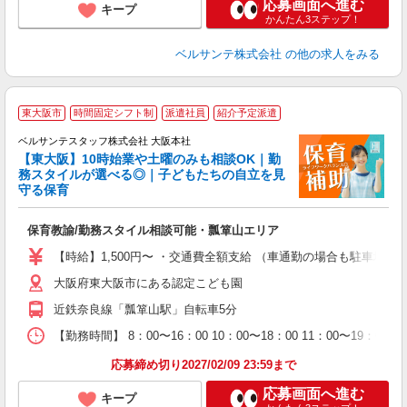
応募画面へ進む
キープ
かんたん3ステップ！
ベルサンテ株式会社
の他の求人をみる
◆
東大阪市
時間固定シフト制
派遣社員
紹介予定派遣
ベルサンテスタッフ株式会社 大阪本社
【東大阪】10時始業や土曜のみも相談OK｜勤
務スタイルが選べる◎｜子どもたちの自立を見
守る保育
統
入
保育教諭/勤務スタイル相談可能・瓢箪山エリア
卒
ク
【時給】1,500円〜 ・交通費全額支給 （車通勤の場合も駐車場
0
大阪府東大阪市にある認定こども園
K
近鉄奈良線「瓢箪山駅」自転車5分
K
給
【勤務時間】 8：00〜16：00 10：00〜18：00 11：00〜1
応募締め切り2027/02/09 23:59まで
応募画面へ進む
キープ