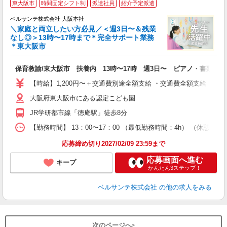
東大阪市
時間固定シフト制
派遣社員
紹介予定派遣
＞
ベルサンテ株式会社 大阪本社
＼家庭と両立したい方必見／＜週3日〜＆残業
なし◎＞13時〜17時まで＊完全サポート業務
＊東大阪市
条
入
保育教諭/東大阪市 扶養内 13時〜17時 週3日〜 ピアノ・書類なし
活
～
【時給】1,200円〜＋交通費別途全額支給 ・交通費全額支給 （
あ
大阪府東大阪市にある認定こども園
昼
転
JR学研都市線「徳庵駅」徒歩8分
あ
【勤務時間】 13：00〜17：00 （最低勤務時間：4h） （休憩
応募締め切り2027/02/09 23:59まで
応募画面へ進む
キープ
かんたん3ステップ！
ベルサンテ株式会社
の他の求人をみる
次のページへ