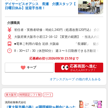
い
デイサービスオアシス 長瀬 介護スタッフ【
入
日曜日休み】送迎手当有！
迎
問
国
介護職員
ム
満
初任者・実務者研修：時給1,240円（処遇改善120円込） 介護福祉
あ
大阪府東大阪市小若江2ｰ16ｰ12 【変更の範囲】 ・当法人の定める
■電車ご利用の場合 近鉄 大阪線 「長瀬駅」 徒歩 約8分 Ｊ
8：30〜17：30（休憩60分） 週３〜５日勤務できる方歓迎！
応募締め切り2026/09/30 23:59まで
応募画面へ進む
キープ
かんたん3ステップ！
オアシスグループ
の他の求人をみる
東大阪市
時間固定シフト制
パート
浅田給食株式会社
［東大阪市横小路］≪調理補助≫都合にあった