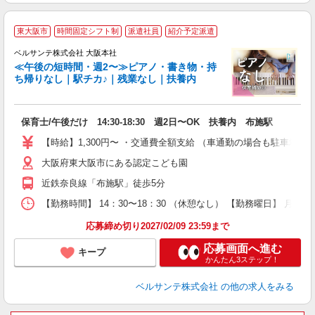
東大阪市
時間固定シフト制
派遣社員
紹介予定派遣
担
し
ベルサンテ株式会社 大阪本社
≪午後の短時間・週2〜≫ピアノ・書き物・持
ち帰りなし｜駅チカ♪｜残業なし｜扶養内
入
保育士/午後だけ 14:30-18:30 週2日〜OK 扶養内 布施駅
活
～
【時給】1,300円〜 ・交通費全額支給 （車通勤の場合も駐車場
あ
大阪府東大阪市にある認定こども園
通
近鉄奈良線「布施駅」徒歩5分
研
【勤務時間】 14：30〜18：30 （休憩なし） 【勤務曜日】 月
応募締め切り2027/02/09 23:59まで
応募画面へ進む
キープ
かんたん3ステップ！
ベルサンテ株式会社
の他の求人をみる