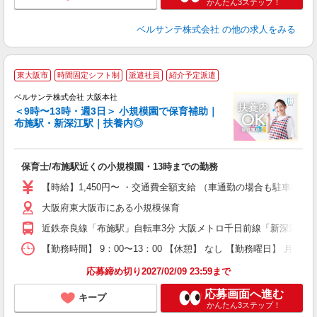
かんたん3ステップ！
ベルサンテ株式会社
の他の求人をみる
◆
東大阪市
時間固定シフト制
派遣社員
紹介予定派遣
ベルサンテ株式会社 大阪本社
＜9時〜13時・週3日＞ 小規模園で保育補助｜
布施駅・新深江駅｜扶養内◎
≪
入
保育士/布施駅近くの小規模園・13時までの勤務
活
～
【時給】1,450円〜 ・交通費全額支給 （車通勤の場合も駐車場
あ
大阪府東大阪市にある小規模保育
以
勤
近鉄奈良線「布施駅」自転車3分 大阪メトロ千日前線「新深江駅」
K
【勤務時間】 9：00〜13：00 【休憩】 なし 【勤務曜日】 月曜
応募締め切り2027/02/09 23:59まで
応募画面へ進む
キープ
かんたん3ステップ！