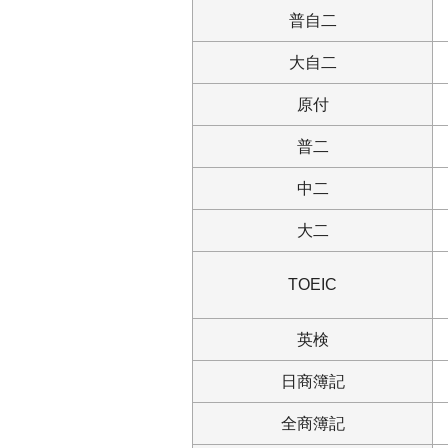
普自二
大自二
原付
普二
中二
大二
TOEIC
英検
日商簿記
全商簿記