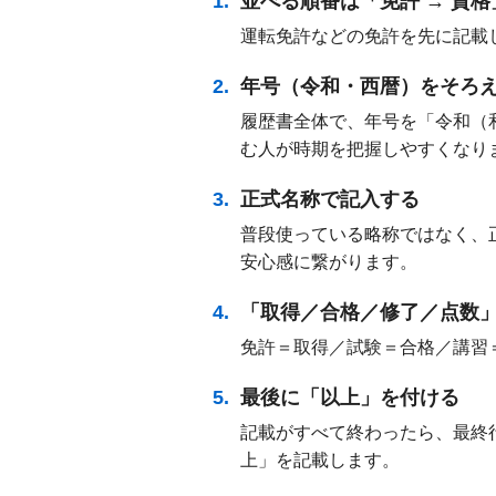
並べる順番は「免許 → 資
運転免許などの免許を先に記載
年号（令和・西暦）をそろ
履歴書全体で、年号を「令和（
む人が時期を把握しやすくなり
正式名称で記入する
普段使っている略称ではなく、
安心感に繋がります。
「取得／合格／修了／点数
免許＝取得／試験＝合格／講習＝
最後に「以上」を付ける
記載がすべて終わったら、最終
上」を記載します。