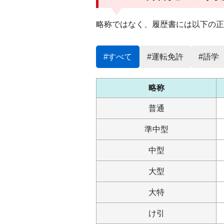
略称ではなく、履歴書には以下の正
#すべて
#運転免許
#語学
略称
普通
準中型
中型
大型
大特
け引