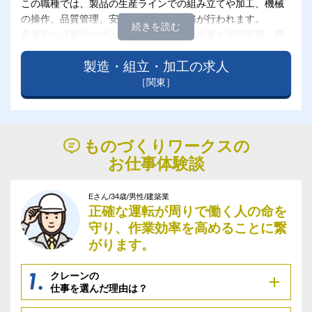
この職種では、製品の生産ラインでの組み立てや加工、機械
の操作、品質管理、安全確保などの業務が行われます。
具体的には製品の組み立て、加工作業、検査と品質管理、機
械操作、安全管理があります。
作業員は、安全な作業環境を確保し、事故や怪我のリスクを
製造・組立・加工の求人
最小限に抑えるために、安全ルールや規定に従います。安全
［関東］
装置の確認や定期的な安全トレーニングも重要な任務です。
製造・組立・加工のお仕事では、チームワークやコミュニケ
ーション能力が求められることもあります。また、製品の仕
様や工程の変更に柔軟に対応する能力も重要です。
ものづくりワークスの
お仕事体験談
Eさん/34歳/男性/建築業
正確な運転が周りで働く人の命を
守り、作業効率を高めることに繋
がります。
クレーンの
仕事を選んだ理由は？