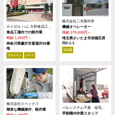
株式会社二光製作所
カイゼル ハム 大和食品工業株式会社 湘南藤沢工場
機械オペレーター
食品工場内での軽作業
時給 270,000円～
時給 1,300円～
埼玉県さいたま市岩槻区府
内3-1-1
神奈川県藤沢市菖蒲沢59番
地
正社員
アルバイト
パート
株式会社スペックス
パルシステム千葉 稲毛センター
簡単な機械操作、軽作業
早朝構内作業スタッフ