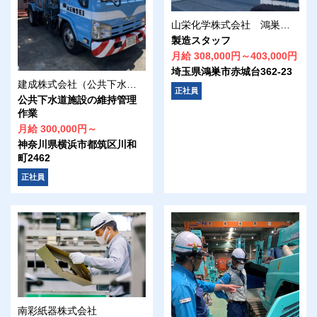
山栄化学株式会社 鴻巣工場
製造スタッフ
月給 308,000円～403,000円
埼玉県鴻巣市赤城台362-23
建成株式会社（公共下水道施設の維持管理作業）
正社員
公共下水道施設の維持管理
作業
月給 300,000円～
神奈川県横浜市都筑区川和
町2462
正社員
南彩紙器株式会社