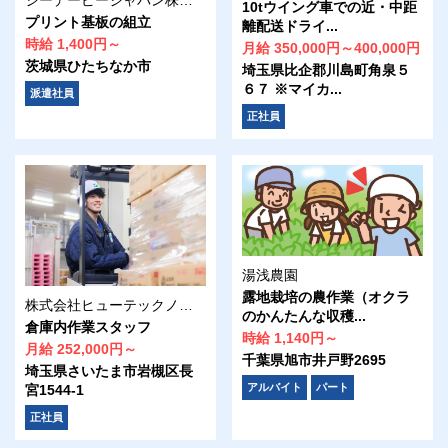
10tウイング車での近・中距
プリント基板の組立
離配送ドライ...
時給 1,400円～
月給 350,000円～400,000円
茨城県ひたちなか市
埼玉県比企郡川島町角泉５
６７ ※マイカ...
派遣社員
正社員
湯浅農園
露地栽培の農作業（オクラ
株式会社ヒューテックノオリン 営業本部埼玉支店 首都圏共配センター
のかんたんな収穫...
倉庫内作業スタッフ
時給 1,140円～
月給 252,000円～
千葉県旭市井戸野2695
埼玉県さいたま市岩槻区長
アルバイト
パート
宮1544-1
正社員