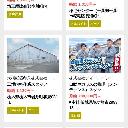
時給 1,350円～
時給 1,310円～
埼玉県比企郡小川町内
稲毛センター（千葉県千葉
派遣社員
市稲毛区長沼町3...
アルバイト
パート
株式会社ティーエージー
大橋紙器印刷株式会社 岩舟工場
自動車ガラスの修理（メン
工場内軽作業スタッフ
テナンス）スタッ...
時給 1,120円～
月給 280,000円～
栃木県栃木市岩舟町和泉681
■本社 茨城県龍ケ崎市2993-
-1
13 ...
アルバイト
パート
正社員