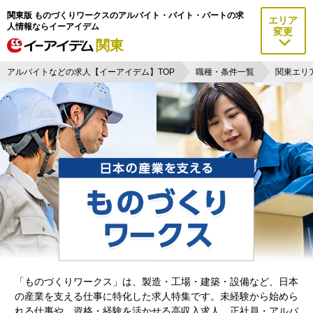
関東版 ものづくりワークスのアルバイト・バイト・パートの求
エリア
人情報ならイーアイデム
変更
関東
アルバイトなどの求人【イーアイデム】TOP
職種・条件一覧
関東エリ
「ものづくりワークス」は、製造・工場・建築・設備など、日本
の産業を支える仕事に特化した求人特集です。未経験から始めら
れる仕事や、資格・経験を活かせる高収入求人、正社員・アルバ