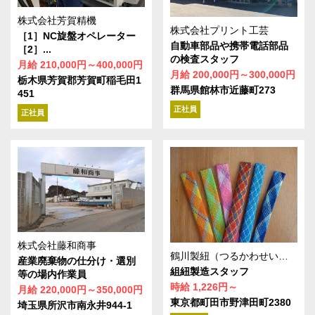
株式会社芳賀精機
株式会社プリント工芸
［1］NC旋盤オペレーター
自動車部品や携帯電話部品
［2］...
の検査スタッフ
月給 210,000円～400,000円
月給 200,000円～300,000円
栃木県芳賀郡芳賀町稲毛田1
群馬県館林市近藤町273
451
正社員
正社員
株式会社藤和商事
鶴川製紐（つるかわせいちゅう）株式会社
産業廃棄物の仕分け・選別
組紐製造スタッフ
等の場内作業員
時給 1,226円～
月給 220,000円～350,000円
東京都町田市野津田町2380
埼玉県所沢市南永井944-1