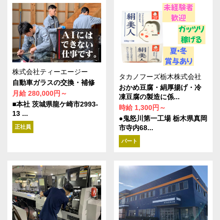
株式会社ティーエージー
タカノフーズ栃木株式会社
自動車ガラスの交換・補修
おかめ豆腐・絹厚揚げ・冷
月給 280,000円～
凍豆腐の製造に係...
■本社 茨城県龍ケ崎市2993-
時給 1,300円～
13 ...
●鬼怒川第一工場 栃木県真岡
市寺内68...
正社員
パート