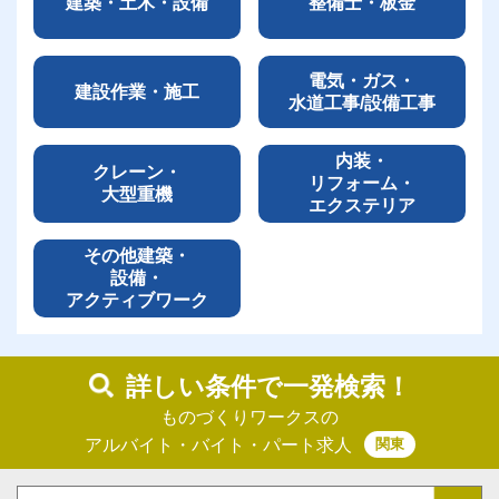
建築・土木・設備
整備士・板金
電気・ガス・
建設作業・施工
水道工事/設備工事
内装・
クレーン・
リフォーム・
大型重機
エクステリア
その他建築・
設備・
アクティブワーク
詳しい条件で一発検索！
ものづくりワークスの
関東
アルバイト・バイト・パート求人