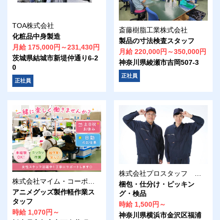
TOA株式会社
斎藤樹脂工業株式会社
化粧品中身製造
製品の寸法検査スタッフ
月給 175,000円～231,430円
月給 220,000円～350,000円
茨城県結城市新堤仲通り6-2
神奈川県綾瀬市吉岡507-3
0
正社員
正社員
株式会社プロスタッフ 横浜支店 【2606yy001v】
株式会社マイム・コーポレーション 宇都宮センター
梱包・仕分け・ピッキン
アニメグッズ製作軽作業ス
グ・検品
タッフ
時給 1,500円～
時給 1,070円～
神奈川県横浜市金沢区福浦