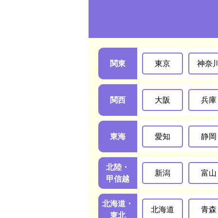
関東
東京
神奈
関西
大阪
兵庫
東海
愛知
静岡
北陸・
新潟
富山
甲信越
北海道・
北海道
青森
東北