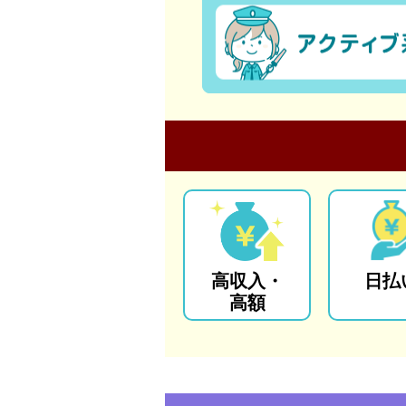
高収入・
日払
高額