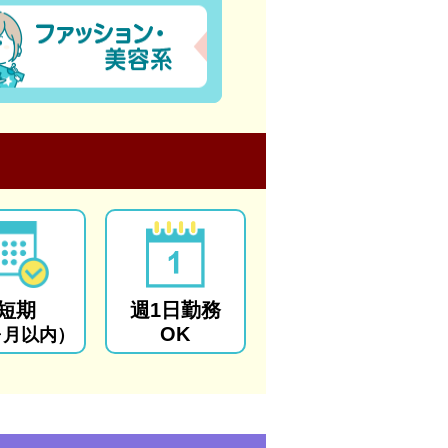
短期
週1日勤務
OK
ヶ月以内）