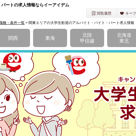
・パートの求人情報ならイーアイデム
閲覧履歴
キー
職種・条件一覧
> 関東エリアの大学生歓迎のアルバイト・バイト・パート求人情報
を選択してください
北陸
北海道
関西
東海
甲信越
東北