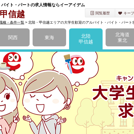
・バイト・パートの求人情報ならイーアイデム
甲信越
閲覧履歴
キー
職種・条件一覧
> 北陸・甲信越エリアの大学生歓迎のアルバイト・バイト・パート
を選択してください
北海道
北陸
関西
東海
東北
甲信越