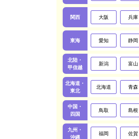
関西
大阪
兵庫
東海
愛知
静岡
北陸・
新潟
富山
甲信越
北海道・
北海道
青森
東北
中国・
鳥取
島根
四国
九州・
福岡
佐賀
沖縄