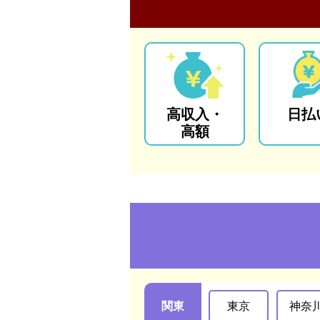
高収入・
日払
高額
関東
東京
神奈