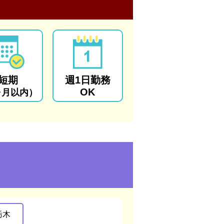
短期
週1日勤務
OK
ヶ月以内）
栃木