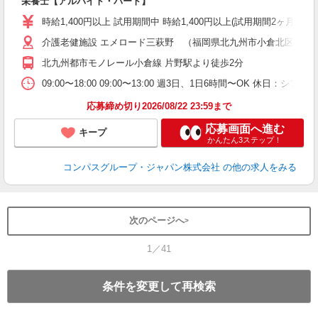
栄養士【アルバイト・パート】
入
歓
時給1,400円以上 試用期間中 時給1,400円以上(試用期間2ヶ月
～
介護老健施設 エメロード三萩野 （福岡県北九州市小倉北区東篠
用
～
北九州都市モノレール小倉線 片野駅より徒歩2分
養
09:00〜18:00 09:00〜13:00 週3日、1日6時間〜OK 休日：
応募締め切り2026/08/22 23:59まで
応募画面へ進む
キープ
かんたん3ステップ！
コンパスグループ・ジャパン株式会社
の他の求人をみる
次のページへ
1／41
条件を変更して再検索