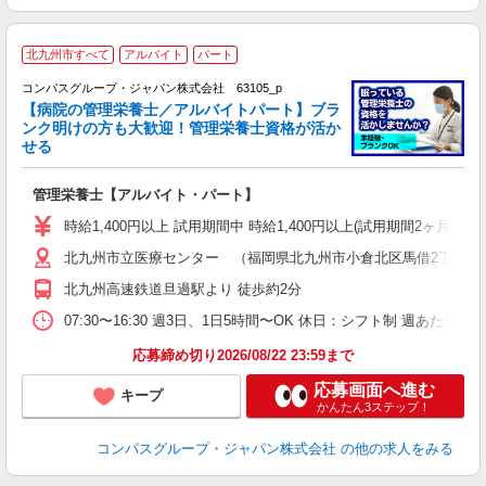
北九州市すべて
アルバイト
パート
コンパスグループ・ジャパン株式会社 63105_p
く
【病院の管理栄養士／アルバイトパート】ブラ
ンク明けの方も大歓迎！管理栄養士資格が活か
せる
大
管理栄養士【アルバイト・パート】
入
歓
時給1,400円以上 試用期間中 時給1,400円以上(試用期間2ヶ月
～
北九州市立医療センター （福岡県北九州市小倉北区馬借2丁目1-
用
禁
北九州高速鉄道旦過駅より 徒歩約2分
07:30〜16:30 週3日、1日5時間〜OK 休日：シフト制 週あたり
応募締め切り2026/08/22 23:59まで
応募画面へ進む
キープ
かんたん3ステップ！
コンパスグループ・ジャパン株式会社
の他の求人をみる