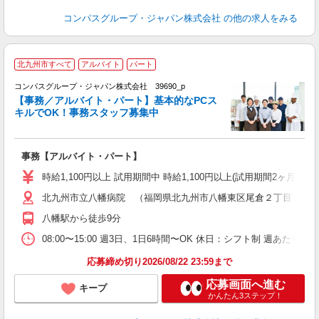
コンパスグループ・ジャパン株式会社
の他の求人をみる
北九州市すべて
アルバイト
パート
コンパスグループ・ジャパン株式会社 39690_p
く
【事務／アルバイト・パート】基本的なPCス
キルでOK！事務スタッフ募集中
大
事務【アルバイト・パート】
入
歓
時給1,100円以上 試用期間中 時給1,100円以上(試用期間2ヶ月
～
北九州市立八幡病院 （福岡県北九州市八幡東区尾倉２丁目６?２
用
K
八幡駅から徒歩9分
ク
08:00〜15:00 週3日、1日6時間〜OK 休日：シフト制 週あたり
応募締め切り2026/08/22 23:59まで
応募画面へ進む
キープ
かんたん3ステップ！