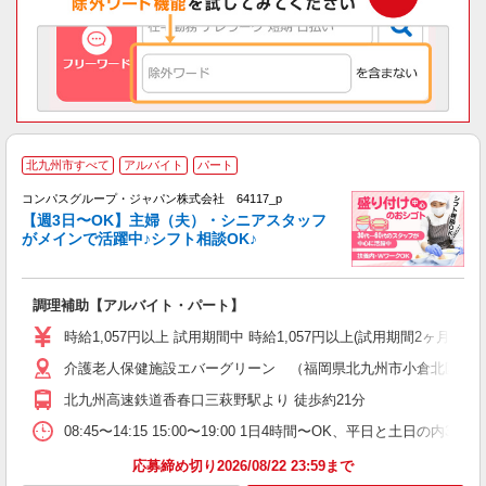
北九州市すべて
アルバイト
パート
コンパスグループ・ジャパン株式会社 64117_p
く
【週3日〜OK】主婦（夫）・シニアスタッフ
がメインで活躍中♪シフト相談OK♪
大
調理補助【アルバイト・パート】
入
歓
時給1,057円以上 試用期間中 時給1,057円以上(試用期間2ヶ月
～
介護老人保健施設エバーグリーン （福岡県北九州市小倉北区片野新
用
2
北九州高速鉄道香春口三萩野駅より 徒歩約21分
内
ー
08:45〜14:15 15:00〜19:00 1日4時間〜OK、平日と土日の内
応募締め切り2026/08/22 23:59まで