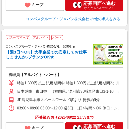
応募画面へ進む
キープ
かんたん3ステップ！
コンパスグループ・ジャパン株式会社
の他の求人をみる
北九州市すべて
アルバイト
パート
コンパスグループ・ジャパン株式会社 20902_p
く
【週3日〜OK】大手企業での安定してお仕事
しませんか♪ブランクOK★
大
調理員【アルバイト・パート】
入
歓
時給1,300円以上 試用期間中 時給1,300円以上(試用期間2ヶ月
～
日本製鉄 東田寮 （福岡県北九州市八幡東区東田3-1-10 日本
用
K
JR鹿児島本線スペースワールド駅より 徒歩約9分
扶
03:00〜09:00 03:00〜12:00 週3日、1日4時間〜OK 休日：
応募締め切り2026/08/22 23:59まで
応募画面へ進む
キープ