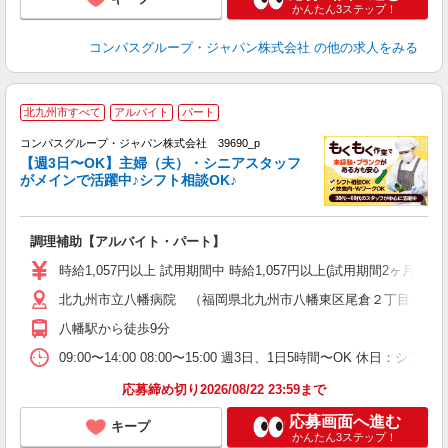
かんたん3ステップ！
コンパスグループ・ジャパン株式会社
の他の求人をみる
北九州市すべて
アルバイト
パート
コンパスグループ・ジャパン株式会社 39690_p
く
【週3日〜OK】主婦（夫）・シニアスタッフ
がメインで活躍中♪シフト相談OK♪
大
調理補助【アルバイト・パート】
入
歓
時給1,057円以上 試用期間中 時給1,057円以上(試用期間2ヶ月
～
北九州市立八幡病院 （福岡県北九州市八幡東区尾倉２丁目６?２
用
～
八幡駅から徒歩9分
イ
09:00〜14:00 08:00〜15:00 週3日、1日5時間〜OK 休日：
応募締め切り2026/08/22 23:59まで
応募画面へ進む
キープ
かんたん3ステップ！