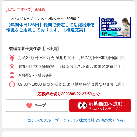
北九州市すべて
正社員
コンパスグループ・ジャパン株式会社 39690_f
【年間休日126日】長期で安定して活躍出来る
環境をご用意しております。【待遇充実】
か
入
卒
管理栄養士責任者【正社員】
ミ
あ
月給27万円〜30万円 試用期間中 月給27万円〜30万円(試用期
休
北九州市立八幡病院 （福岡県北九州市八幡東区尾倉２丁目６?２
車
八幡駅から徒歩9分
09:00〜18:00 店舗の状況により勤務時間は異なります 1週あたり4
応募締め切り2026/08/22 23:59まで
応募画面へ進む
キープ
かんたん3ステップ！
コンパスグループ・ジャパン株式会社
の他の求人をみる