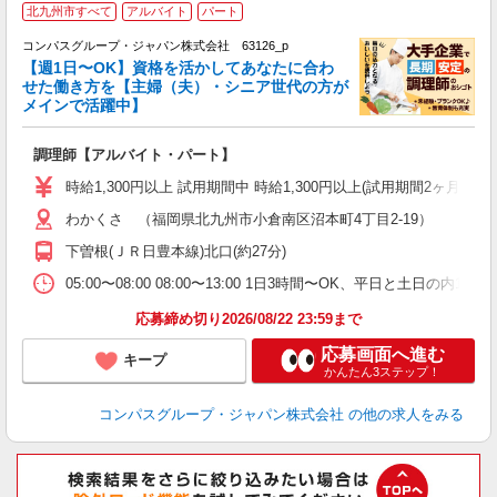
北九州市すべて
アルバイト
パート
コンパスグループ・ジャパン株式会社 63126_p
く
【週1日〜OK】資格を活かしてあなたに合わ
せた働き方を【主婦（夫）・シニア世代の方が
メインで活躍中】
大
調理師【アルバイト・パート】
入
歓
時給1,300円以上 試用期間中 時給1,300円以上(試用期間2ヶ月
～
わかくさ （福岡県北九州市小倉南区沼本町4丁目2-19）
用
O
下曽根(ＪＲ日豊本線)北口(約27分)
朝
い
05:00〜08:00 08:00〜13:00 1日3時間〜OK、平日と土日の内
応募締め切り2026/08/22 23:59まで
応募画面へ進む
キープ
かんたん3ステップ！
コンパスグループ・ジャパン株式会社
の他の求人をみる