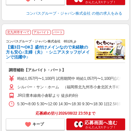
かんたん3ステップ！
コンパスグループ・ジャパン株式会社
の他の求人をみる
北九州市すべて
アルバイト
パート
コンパスグループ・ジャパン株式会社 65126_p
く
【週3日〜OK】盛付けメインなので未経験の
方も安心♪主婦（夫）・シニアスタッフがメイ
ンで活躍中♪
大
調理補助【アルバイト・パート】
入
歓
時給1,057円〜1,100円 試用期間中 時給1,057円〜1,100円
～
シルバー・サン・ホーム （福岡県北九州市小倉北区大手町17-15
用
2
JR日豊本線南小倉駅より 徒歩約8分
煙
事
5:30〜8:00 5:30〜12:00 14:30〜18:30 9:30〜18:30 
応募締め切り2026/08/22 23:59まで
応募画面へ進む
キープ
かんたん3ステップ！