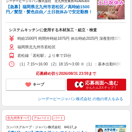
シーデーピージャパン株式会社 北九州営業所/41A05303
【急募】福岡県北九州市若松区／高時給1500
円／髪型・髪色自由／土日祝休みで安定勤務！
い
システムキッチンに使用する木材加工・組立・検査
W
格
時給1500円 時間外時給1875円 休出時給2025円 深夜割増375円
み
福岡県北九州市若松区
若松線「若松駅」より車で15分
［1］7:15〜16:00 ［2］18:15〜3:00 ※［1］：基本出勤
応募締め切り2026/08/31 23:59まで
応募画面へ進む
キープ
かんたん3ステップ！
シーデーピージャパン株式会社
の他の求人をみる
北九州市すべて
アルバイト
パート
コンパスグループ・ジャパン株式会社 64117_p
く