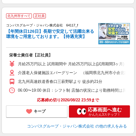
北九州市すべて
正社員
コンパスグループ・ジャパン株式会社 64117_f
【年間休日126日】長期で安定して活躍出来る
環境をご用意しております。【待遇充実】
か
入
卒
栄養士責任者【正社員】
ミ
あ
月給25万円以上 試用期間中 月給25万円以上(試用期間3ヶ月) 
休
介護老人保健施設エバーグリーン （福岡県北九州市小倉北区片野新
助
北九州高速鉄道香春口三萩野駅より 徒歩約21分
06:00〜19:00 休日：シフト制 店舗の状況により勤務時間は異なり
応募締め切り2026/08/22 23:59まで
応募画面へ進む
キープ
かんたん3ステップ！
コンパスグループ・ジャパン株式会社
の他の求人をみる