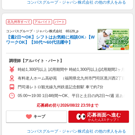
コンパスグループ・ジャパン株式会社
の他の求人をみる
北九州市すべて
アルバイト
パート
コンパスグループ・ジャパン株式会社 65129_p
く
【週2日〜OK】シフトはお気軽に相談OK♪【W
ワークOK】【30代〜60代活躍中】
大
調理師【アルバイト・パート】
入
歓
時給1,300円以上 試用期間中 時給1,300円以上(試用期間2ヶ月
～
有料老人ホーム高砂苑 （福岡県北九州市門司区黒川西2丁目6-2）
用
O
門司港レトロ観光線九州鉄道記念館駅 車で約7分
朝
ま
05:00〜19:00 1日4時間〜OK、平日と土日の内2日〜/週 週あた
応募締め切り2026/08/22 23:59まで
応募画面へ進む
キープ
かんたん3ステップ！
コンパスグループ・ジャパン株式会社
の他の求人をみる