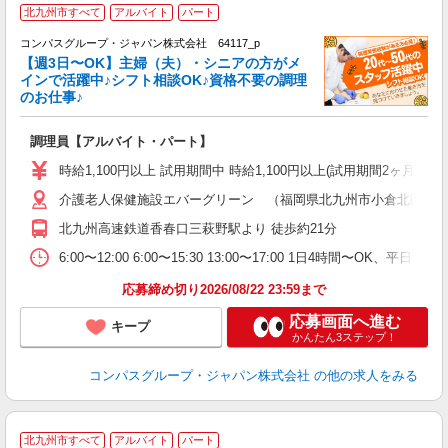
北九州市すべて
アルバイト
パート
コンパスグループ・ジャパン株式会社 64117_p
く
【週3日〜OK】主婦（夫）・シニアの方がメ
インで活躍中♪シフト相談OK♪資格不要の調理
のお仕事♪
大
調理員【アルバイト・パート】
入
歓
時給1,100円以上 試用期間中 時給1,100円以上(試用期間2ヶ月
～
介護老人保健施設エバーグリーン （福岡県北九州市小倉北区片野新
用
O
北九州高速鉄道香春口三萩野駅より 徒歩約21分
朝
い
6:00〜12:00 6:00〜15:30 13:00〜17:00 1日4時間〜OK
応募締め切り2026/08/22 23:59まで
応募画面へ進む
キープ
かんたん3ステップ！
コンパスグループ・ジャパン株式会社
の他の求人をみる
北九州市すべて
アルバイト
パート