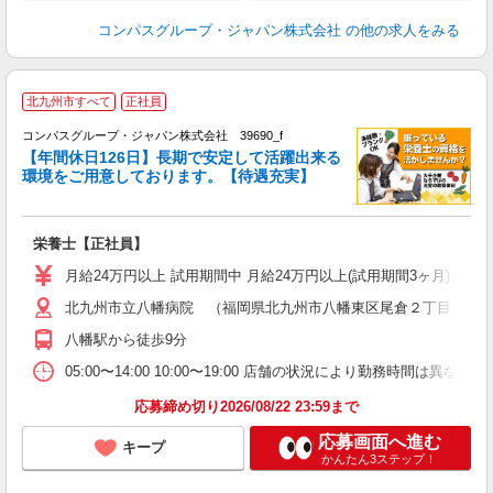
コンパスグループ・ジャパン株式会社
の他の求人をみる
北九州市すべて
正社員
コンパスグループ・ジャパン株式会社 39690_f
【年間休日126日】長期で安定して活躍出来る
環境をご用意しております。【待遇充実】
す
入
卒
栄養士【正社員】
ミ
あ
月給24万円以上 試用期間中 月給24万円以上(試用期間3ヶ月) 
休
北九州市立八幡病院 （福岡県北九州市八幡東区尾倉２丁目６?２
車
八幡駅から徒歩9分
05:00〜14:00 10:00〜19:00 店舗の状況により勤務時間は異なり
応募締め切り2026/08/22 23:59まで
応募画面へ進む
キープ
かんたん3ステップ！