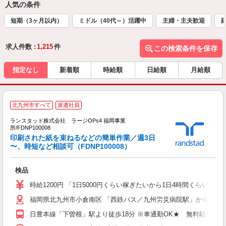
人気の条件
短期（3ヶ月以内）
ミドル（40代～）活躍中
主婦・主夫歓迎
求人件数 :
1,215
件
この検索条件を保存
指定なし
新着順
時給順
日給順
月給順
北九州市すべて
派遣社員
ランスタッド株式会社 ラージOPs4 福岡事業
所/FDNP100008
印刷された紙を束ねるなどの簡単作業／週3日
〜、時短など相談可（FDNP100008）
口
検品
未
～
時給1200円 「1日5000円くらい稼ぎたいから1日4時間くらい
福岡県北九州市小倉南区 「西鉄バス／九州労災病院駅」から徒歩8
日豊本線「下曽根」駅より徒歩18分 ※車通勤OK★ 無料駐車場