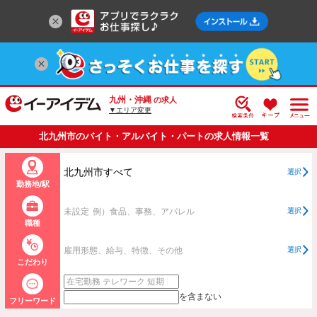
九州・沖縄
の求人
▼エリア変更
北九州市のバイト・アルバイト・パートの求人情報一覧
北九州市すべて
選択
勤務地/駅
未設定
例）食品、事務、アパレル
選択
職種
雇用形態、給与、特徴、その他
選択
こだわり
を含まない
フリーワード