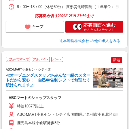
9：00〜18：00（休憩60分） 変形労働時間制（１年単位） 残業
応募締め切り2026/12/19 23:59まで
応募画面へ進む
キープ
かんたん3ステップ！
辻本運輸株式会社
の他の求人をみる
北九州市すべて
アルバイト
パート
新着
ABC-MART小倉セントシティ店
≪オープニングスタッフ≫みんな一緒のスター
トだから安心！ 自己申告制シフトで無理なく
続けられますよ
当
ABCマートのショップスタッフ
未
あ
時給1057円以上
タ
社
ABC-MART小倉セントシティ店 福岡県北九州市小倉北区京町 3-1-1
鹿児島本線小倉駅徒歩3分