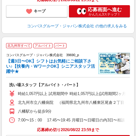
応募画面へ進む
キープ
かんたん3ステップ！
コンパスグループ・ジャパン株式会社
の他の求人をみる
北九州市すべて
アルバイト
パート
コンパスグループ・ジャパン株式会社 39690_p
く
【週3日〜OK】シフトはお気軽にご相談下さ
い♪【扶養内・WワークOK】シニアスタッフ活
躍中★
大
洗い場スタッフ【アルバイト・パート】
入
歓
時給1,057円以上 試用期間中 時給1,057円以上(試用期間2ヶ月
～
北九州市立八幡病院 （福岡県北九州市八幡東区尾倉２丁目６?２
用
～
八幡駅から徒歩9分
車
い
7:00〜15：00 17:45〜19:45 月曜日〜日曜日の内3日〜相談
応募締め切り2026/08/22 23:59まで