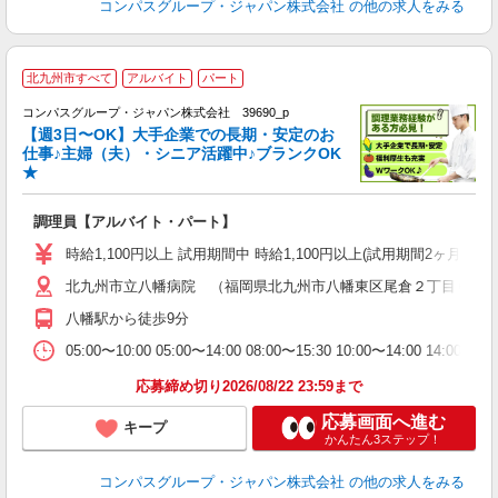
コンパスグループ・ジャパン株式会社
の他の求人をみる
北九州市すべて
アルバイト
パート
コンパスグループ・ジャパン株式会社 39690_p
く
【週3日〜OK】大手企業での長期・安定のお
仕事♪主婦（夫）・シニア活躍中♪ブランクOK
★
大
調理員【アルバイト・パート】
入
歓
時給1,100円以上 試用期間中 時給1,100円以上(試用期間2ヶ月
～
北九州市立八幡病院 （福岡県北九州市八幡東区尾倉２丁目６?２
用
～
八幡駅から徒歩9分
ム
通
05:00〜10:00 05:00〜14:00 08:00〜15:30 10:00〜14:
応募締め切り2026/08/22 23:59まで
応募画面へ進む
キープ
かんたん3ステップ！
コンパスグループ・ジャパン株式会社
の他の求人をみる