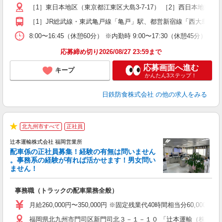
［1］東日本地区（東京都江東区大島3-7-17） ［2］西日本地区
ィ
［1］JR総武線・東武亀戸線「亀戸」駅、都営新宿線「西大島」駅より
8:00〜16:45（休憩60分） ※内勤時 9:00〜17:30（休憩45分
応募締め切り2026/08/27 23:59まで
応募画面へ進む
キープ
かんたん3ステップ！
日鉄防食株式会社
の他の求人をみる
奈
北九州市すべて
正社員
★
辻本運輸株式会社 福岡営業所
配車係の正社員募集！経験の有無は問いません
。事務系の経験が有れば活かせます！男女問い
ません！
る
事務職（トラックの配車業務全般）
月給260,000円〜350,000円 ※固定残業代40時間相当分6
福岡県北九州市門司区新門司北３－１－１０ 「辻本運輸（株）福