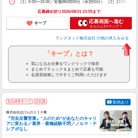
［1］9:00〜18:00／実働8時間00分（休憩60分） ［2］13:
応募締め切り2026/08/31 23:59まで
応募画面へ進む
キープ
かんたん3ステップ！
ランスタッド株式会社
の他の求人をみる
「キープ」とは？
気になるお仕事をワンクリックで保存
まとめてチェック＆まとめて応募も可能
会員登録無しで今すぐご利用いただけます
＊
北九州市すべて
正社員
動画あり
株式会社ほけんの１１０番
『完全反響営業』“人のため”があなたのキャリ
アに変わる／業界・業種経験不問／ノルマ・テ
基
レアポなし
(
年