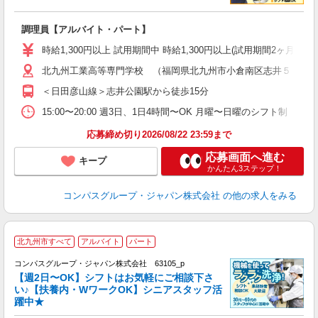
大
調理員【アルバイト・パート】
入
歓
時給1,300円以上 試用期間中 時給1,300円以上(試用期間2ヶ月
～
北九州工業高等専門学校 （福岡県北九州市小倉南区志井５－２
用
K
＜日田彦山線＞志井公園駅から徒歩15分
勤
事
15:00〜20:00 週3日、1日4時間〜OK 月曜〜日曜のシフ
応募締め切り2026/08/22 23:59まで
応募画面へ進む
キープ
かんたん3ステップ！
コンパスグループ・ジャパン株式会社
の他の求人をみる
北九州市すべて
アルバイト
パート
コンパスグループ・ジャパン株式会社 63105_p
く
【週2日〜OK】シフトはお気軽にご相談下さ
い♪【扶養内・WワークOK】シニアスタッフ活
躍中★