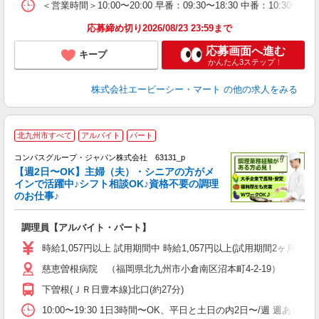
＜営業時間＞10:00〜20:00 早番：09:30〜18:30 中番：
応募締め切り2026/08/23 23:59まで
応募画面へ進む
キープ
かんたん3ステップ！
株式会社エービーシー・マート
の他の求人をみる
北九州市すべて
アルバイト
パート
コンパスグループ・ジャパン株式会社 63131_p
く
【週2日〜OK】主婦（夫）・シニアの方がメ
インで活躍中♪シフト相談OK♪資格不要の調理
のお仕事♪
大
調理員【アルバイト・パート】
入
歓
時給1,057円以上 試用期間中 時給1,057円以上(試用期間2ヶ月
～
慈恵曽根病院 （福岡県北九州市小倉南区沼本町4-2-19）
用
O
下曽根(ＪＲ日豊本線)北口(約27分)
朝
K
10:00〜19:30 1日3時間〜OK、平日と土日の内2日〜/週 週あた