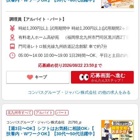
大
調理員【アルバイト・パート】
入
歓
時給1,200円以上 試用期間中 時給1,200円以上(試用期間2ヶ月
～
有料老人ホーム高砂苑 （福岡県北九州市門司区黒川西2丁目6-2）
用
O
門司港レトロ観光線九州鉄道記念館駅 車で約7分
朝
ま
05:00〜14:00 10:00〜19:00 1日2時間〜OK、平日と土日の内
応募締め切り2026/08/22 23:59まで
応募画面へ進む
キープ
かんたん3ステップ！
コンパスグループ・ジャパン株式会社
の他の求人をみる
北九州市すべて
アルバイト
パート
コンパスグループ・ジャパン株式会社 21793_p
く
【週3日〜OK】シフトはお気軽に相談OK♪【
扶養内・WワークOK】【30代〜50代活躍中】