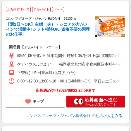
北九州市すべて
アルバイト
パート
コンパスグループ・ジャパン株式会社 63135_p
く
【週2日〜OK】主婦（夫）・シニアの方がメ
インで活躍中♪シフト相談OK♪資格不要の調理
のお仕事♪
大
調理員【アルバイト・パート】
入
歓
時給1,057円以上 試用期間中 時給1,057円以上(試用期間2ヶ月
～
ケアハウスふれあい （福岡県北九州市小倉南区沼本町4-4-21）
用
O
下曽根(ＪＲ日豊本線)北口(約27分)
朝
ま
6:00〜12:00 13:00〜18：00 1日4時間〜OK、平日と土日の内
応募締め切り2026/08/22 23:59まで
応募画面へ進む
キープ
かんたん3ステップ！
コンパスグループ・ジャパン株式会社
の他の求人をみる