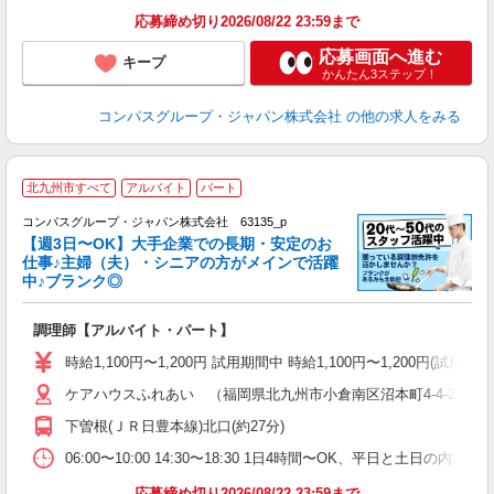
応募締め切り2026/08/22 23:59まで
応募画面へ進む
キープ
かんたん3ステップ！
コンパスグループ・ジャパン株式会社
の他の求人をみる
北九州市すべて
アルバイト
パート
コンパスグループ・ジャパン株式会社 63135_p
く
【週3日〜OK】大手企業での長期・安定のお
仕事♪主婦（夫）・シニアの方がメインで活躍
中♪ブランク◎
大
調理師【アルバイト・パート】
入
歓
時給1,100円〜1,200円 試用期間中 時給1,100円〜1,200円
～
ケアハウスふれあい （福岡県北九州市小倉南区沼本町4-4-21）
用
O
下曽根(ＪＲ日豊本線)北口(約27分)
朝
K
06:00〜10:00 14:30〜18:30 1日4時間〜OK、平日と土日の内
応募締め切り2026/08/22 23:59まで