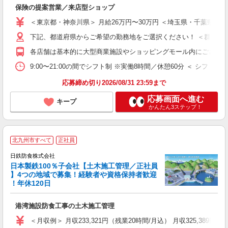
保険の提案営業／来店型ショップ
入
第
＜東京都・神奈川県＞ 月給26万円〜30万円 ＜埼玉県・千葉県＞ 
K
煙
下記、都道府県からご希望の勤務地をご選択ください！ ＜群馬県＞ ・
K
各店舗は基本的に大型商業施設やショッピングモール内にございま
9:00〜21:00の間でシフト制 ※実働8時間／休憩60分 ＜ シフト
あ
応募締め切り2026/08/31 23:59まで
応募画面へ進む
キープ
かんたん3ステップ！
北九州市すべて
正社員
日鉄防食株式会社
日本製鉄100％子会社【土木施工管理／正社員
】4つの地域で募集！経験者や資格保持者歓迎
！年休120日
備
港湾施設防食工事の土木施工管理
入
ス
＜月収例＞ 月収233,321円（残業20時間/月込） 月収325,389円
ル