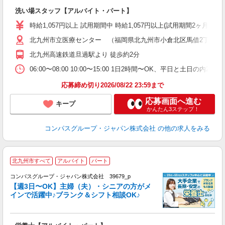
大
洗い場スタッフ【アルバイト・パート】
入
歓
時給1,057円以上 試用期間中 時給1,057円以上(試用期間2ヶ月
～
北九州市立医療センター （福岡県北九州市小倉北区馬借2丁目1-
用
2
北九州高速鉄道旦過駅より 徒歩約2分
内
副
06:00〜08:00 10:00〜15:00 1日2時間〜OK、平日と土日の内
応募締め切り2026/08/22 23:59まで
応募画面へ進む
キープ
かんたん3ステップ！
コンパスグループ・ジャパン株式会社
の他の求人をみる
北九州市すべて
アルバイト
パート
コンパスグループ・ジャパン株式会社 39679_p
く
【週3日〜OK】主婦（夫）・シニアの方がメ
インで活躍中♪ブランク＆シフト相談OK♪
大