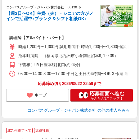
コンパスグループ・ジャパン株式会社 63130_p
く
【週3日〜OK】主婦（夫）・シニアの方がメ
インで活躍中♪ブランク＆シフト相談OK♪
大
調理師【アルバイト・パート】
入
歓
時給1,200円〜1,300円 試用期間中 時給1,200円〜1,300円
～
沼本町病院 （福岡県北九州市小倉南区沼本町1-9-39）
用
ル
下曽根(ＪＲ日豊本線)北口(約24分)
い
05:30〜14:30 8:30〜17:30 平日と土日の4時間〜OK 3日/週 
応募締め切り2026/08/22 23:59まで
応募画面へ進む
キープ
かんたん3ステップ！
コンパスグループ・ジャパン株式会社
の他の求人をみる
2
北九州市すべて
派遣社員