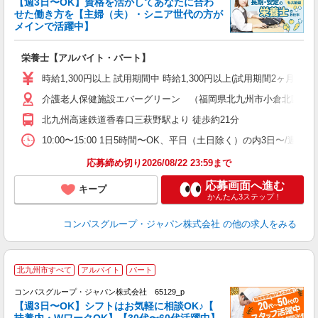
【週3日〜OK】資格を活かしてあなたに合わ
せた働き方を【主婦（夫）・シニア世代の方が
メインで活躍中】
大
栄養士【アルバイト・パート】
入
歓
時給1,300円以上 試用期間中 時給1,300円以上(試用期間2ヶ月
～
介護老人保健施設エバーグリーン （福岡県北九州市小倉北区片野新
用
2
北九州高速鉄道香春口三萩野駅より 徒歩約21分
煙
事
10:00〜15:00 1日5時間〜OK、平日（土日除く）の内3日〜/週
応募締め切り2026/08/22 23:59まで
応募画面へ進む
キープ
かんたん3ステップ！
コンパスグループ・ジャパン株式会社
の他の求人をみる
北九州市すべて
アルバイト
パート
コンパスグループ・ジャパン株式会社 65129_p
く
【週3日〜OK】シフトはお気軽に相談OK♪【
扶養内・WワークOK】【30代〜60代活躍中】