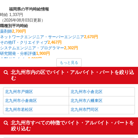
福岡県の平均時給情報
時給 1,337円
（2026年08月03日更新）
職種別平均時給
薬剤師
2,700円
ネットワークエンジニア・サーバーエンジニア
2,670円
その他IT・クリエイティブ
2,467円
システムエンジニア・プログラマー
2,302円
研究開発・分析評価
1,900円
大型ドライバー
1,800円
もっと見る
法人営業
1,620円
生産管理・品質管理
1,550円
北九州市内の区でバイト・アルバイト・パートを絞り込
広報・宣伝
1,500円
む
商品管理・バイヤー
1,450円
福岡県の他の職種の平均時給を見る
北九州市戸畑区
北九州市小倉北区
北九州市小倉南区
北九州市八幡東区
北九州市若松区
北九州市門司区
北九州市すべての特徴でバイト・アルバイト・パートを
絞り込む