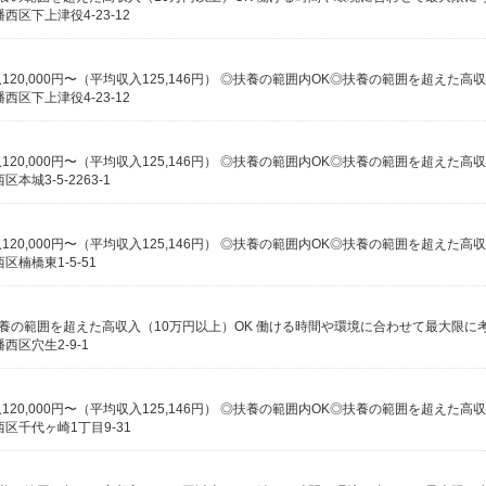
区下上津役4-23-12
区下上津役4-23-12
城3-5-2263-1
楠橋東1-5-51
区穴生2-9-1
区千代ヶ崎1丁目9-31