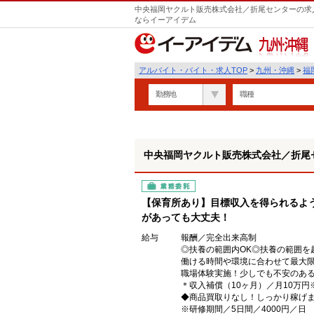
中央福岡ヤクルト販売株式会社／折尾センターの求人
ならイーアイデム
九州・沖縄
アルバイト・バイト・求人TOP
>
九州・沖縄
>
福
勤務地
職種
中央福岡ヤクルト販売株式会社／折尾
業務委託
【保育所あり】目標収入を得られるよ
があっても大丈夫！
給与
報酬／完全出来高制
◎扶養の範囲内OK◎扶養の範囲を
働ける時間や環境に合わせて最大
職場体験実施！少しでも不安のあ
＊収入補償（10ヶ月）／月10万
◆商品買取りなし！しっかり稼げ
※研修期間／5日間／4000円／日