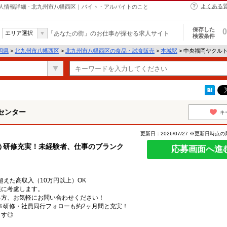
よくある
情報詳細 - 北九州市八幡西区｜バイト・アルバイトのこと
保存した
0
エリア選択
「あなたの街」のお仕事が探せる求人サイト
検索条件
岡県
>
北九州市八幡西区
>
北九州市八幡西区の食品・試食販売
>
本城駅
> 中央福岡ヤクル
センター
キ
更新日：2026/07/27 ※更新日時点
う研修充実！未経験者、仕事のブランク
応募画面へ進
超えた高収入（10万円以上）OK
限に考慮します。
る方、お気軽にお問い合わせください！
円※研修・社員同行フォローも約2ヶ月間と充実！
ます◎