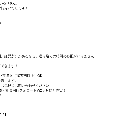
いるHさん。
ご紹介いたします！
備
業
園、託児所）があるから、送り迎えの時間の心配がいりません！
てできます！
た高収入（10万円以上）OK
考慮します。
、お気軽にお問い合わせください！
研修・社員同行フォローも約2ヶ月間と充実！
◎
-31