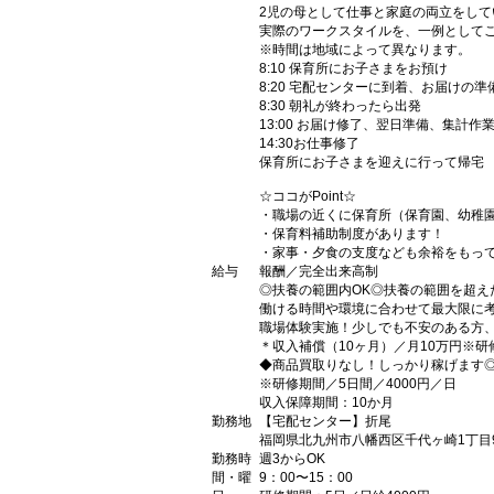
2児の母として仕事と家庭の両立をして
実際のワークスタイルを、一例として
※時間は地域によって異なります。
8:10 保育所にお子さまをお預け
8:20 宅配センターに到着、お届けの準
8:30 朝礼が終わったら出発
13:00 お届け修了、翌日準備、集計作
14:30お仕事修了
保育所にお子さまを迎えに行って帰宅
☆ココがPoint☆
・職場の近くに保育所（保育園、幼稚
・保育料補助制度があります！
・家事・夕食の支度なども余裕をもっ
給与
報酬／完全出来高制
◎扶養の範囲内OK◎扶養の範囲を超え
働ける時間や環境に合わせて最大限に
職場体験実施！少しでも不安のある方
＊収入補償（10ヶ月）／月10万円※
◆商品買取りなし！しっかり稼げます
※研修期間／5日間／4000円／日
収入保障期間：10か月
勤務地
【宅配センター】折尾
福岡県北九州市八幡西区千代ヶ崎1丁目9
勤務時
週3からOK
間・曜
9：00〜15：00