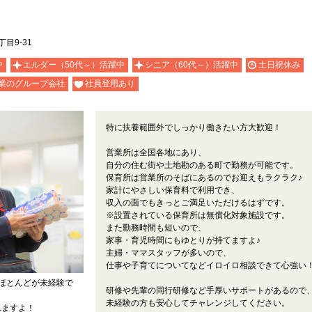
目9-31
中
エルダー（50代～）活躍中
シニア（60代～）活躍中
土日祝休み
業のグループ会社
社員登用あり
特に扶養範囲外でしっかり働きたい方大歓迎！
営業所は全国各地にあり、
自分の住む街や土地勘のある町で勤務が可能です。
保育所は営業所のそばにあるのでお迎えもラクラク♪
家計にやさしい保育料で利用でき、
収入の面でもきっとご満足いただけるはずです。
※設置されている保育所は無償化対象施設です。
また勤務時間も短いので、
家事・育児時間にもゆとりが持てますよ♪
主婦・ママスタッフが多いので、
仕事や子育てについてなどイロイロ相談できて心強い
ほとんどが未経験で
研修や先輩の同行研修など手厚いサポートがあるので
未経験の方も安心してチャレンジしてください。
れますよ！