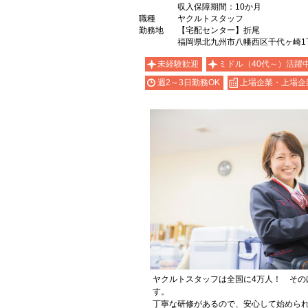
収入保障期間：10か月
職種
ヤクルトスタッフ
勤務地
【宅配センター】折尾
福岡県北九州市八幡西区千代ヶ崎1丁
未経験歓迎
ミドル（40代～）活躍
週2～3日勤務OK
上場企業・上場企
ヤクルトスタッフは全国に4万人！ その
す。
丁寧な研修があるので、安心して始めら