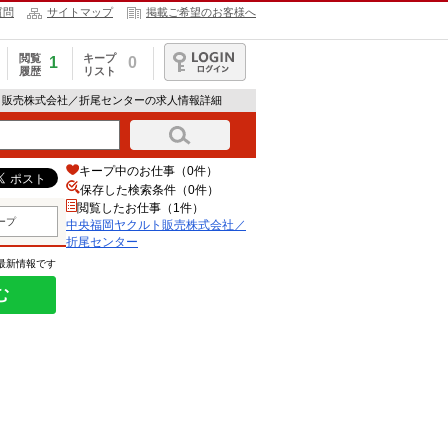
質問
サイトマップ
掲載ご希望のお客様へ
閲覧
キープ
1
0
履歴
リスト
ログイン
ト販売株式会社／折尾センターの求人情報詳細
キープ中のお仕事（0件）
保存した検索条件（
0
件）
閲覧したお仕事（1件）
ープ
中央福岡ヤクルト販売株式会社／
折尾センター
の最新情報です
む