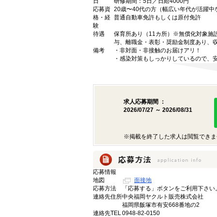
日
研修期間：5日／日給4000円
応募資
20歳〜40代の方（幅広い年代が活躍
格・経
普通自動車免許もしくは原付免許
験
待遇
保育所あり（11カ所）※無償化対象施設
与、離職金・表彰・奨励金制度あり、
備考
・非対面・非接触のお届けアリ！
・感染対策もしっかりしているので、
求人応募期間 ：
2026/07/27 ～ 2026/08/31
※掲載を終了した求人は閲覧できま
応募情報
地図
面接地
応募方法
「応募する」ボタンをご利用下さい
連絡先住所
中央福岡ヤクルト販売株式会社
福岡県飯塚市有安668番地の2
連絡先TEL
0948-82-0150