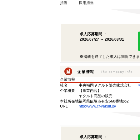
担当
採用担当
求人応募期間 ：
2026/07/27 ～ 2026/08/31
※掲載を終了した求人は閲覧できま
企業情報
社名
中央福岡ヤクルト販売株式会社
企業概要
【事業内容】
ヤクルト商品の販売
本社所在地
福岡県飯塚市有安668番地の2
URL
http://www.cf-yakult.jp/
求人応募期間 ：