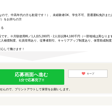
中なので、中高年代の方も歓迎です！）、未経験者OK、学生不可、普通運転免許また
要）をお持ちの方
よる
です。※月額使用料／1人目5,280円・2人目以降4,180千円（一部地域は異なりま
収入補償制度、社員登用あり、従事者割引、キャリアアップ制度あり、保育助成制度
安心して働けます！
応募画面へ進む
キープ
1分で応募完了!!
せんので、プリントアウトして保管をお願いします。