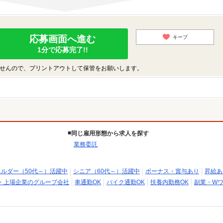
応募画面へ進む
キープ
1分で応募完了!!
せんので、プリントアウトして保管をお願いします。
同じ雇用形態から求人を探す
業務委託
エルダー（50代～）活躍中
シニア（60代～）活躍中
ボーナス・賞与あり
昇給あ
・上場企業のグループ会社
車通勤OK
バイク通勤OK
扶養内勤務OK
副業・Wワ