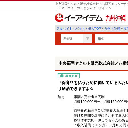
中央福岡ヤクルト販売株式会社／八幡西センターの食
ト・アルバイトのことならイーアイデム
九州・沖縄
アルバイト・バイト・求人TOP
>
九州・沖縄
>
福
勤務地
職種
中央福岡ヤクルト販売株式会社／八幡
業務委託
「保育料を払うために働いているみた
リ解消できますよ☆
給与
報酬／完全出来高制
月収100,000円〜、月収120,000
◎扶養の範囲内OK◎扶養の範囲を
働ける時間や環境に合わせて最大
職場体験実施！少しでも不安のあ
＊収入補償（10ヶ月）／月10万