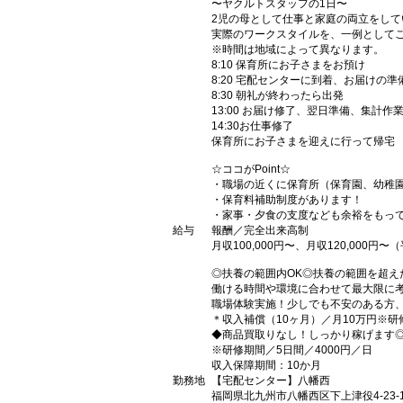
〜ヤクルトスタッフの1日〜
2児の母として仕事と家庭の両立をして
実際のワークスタイルを、一例として
※時間は地域によって異なります。
8:10 保育所にお子さまをお預け
8:20 宅配センターに到着、お届けの準
8:30 朝礼が終わったら出発
13:00 お届け修了、翌日準備、集計作
14:30お仕事修了
保育所にお子さまを迎えに行って帰宅
☆ココがPoint☆
・職場の近くに保育所（保育園、幼稚
・保育料補助制度があります！
・家事・夕食の支度なども余裕をもっ
給与
報酬／完全出来高制
月収100,000円〜、月収120,000円〜（
◎扶養の範囲内OK◎扶養の範囲を超え
働ける時間や環境に合わせて最大限に
職場体験実施！少しでも不安のある方
＊収入補償（10ヶ月）／月10万円※
◆商品買取りなし！しっかり稼げます
※研修期間／5日間／4000円／日
収入保障期間：10か月
勤務地
【宅配センター】八幡西
福岡県北九州市八幡西区下上津役4-23-1