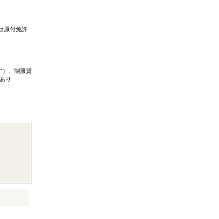
は原付免許
す）、制服貸
あり