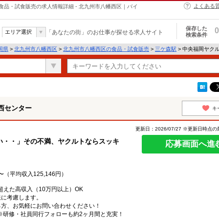
よくある
品・試食販売の求人情報詳細 - 北九州市八幡西区｜バイ
保存した
0
エリア選択
「あなたの街」のお仕事が探せる求人サイト
検索条件
岡県
>
北九州市八幡西区
>
北九州市八幡西区の食品・試食販売
>
三ケ森駅
> 中央福岡ヤク
西センター
キ
更新日：2026/07/27 ※更新日時点
い・・」その不満、ヤクルトならスッキ
応募画面へ進
円〜（平均収入125,146円）
超えた高収入（10万円以上）OK
限に考慮します。
る方、お気軽にお問い合わせください！
円※研修・社員同行フォローも約2ヶ月間と充実！