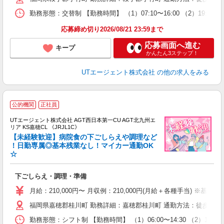
場
勤務形態：交替制 【勤務時間】 （1）07:10〜16:00 （2）19:
通
り
応募締め切り2026/08/21 23:59まで
応募画面へ進む
キープ
かんたん3ステップ！
UTエージェント株式会社
の他の求人をみる
公的機関
正社員
UTエージェント株式会社 AGT西日本第一CU AGT北九州エ
リア KS嘉穂CL 《JRJL1C》
【未経験歓迎】病院食の下ごしらえや調理など
！日勤専属◎基本残業なし！マイカー通勤OK
☆
る
入
下ごしらえ・調理・準備
場
タ
月給：210,000円〜 月収例：210,000円(月給＋各種手当) ※基本
休
福岡県嘉穂郡桂川町 勤務詳細：嘉穂郡桂川町 通勤方法：徒歩/車/
場
通
勤務形態：シフト制 【勤務時間】 （1）06:00〜14:30 （2）10