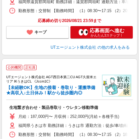
福岡県遠賀郡岡垣町 勤務詳細：遠賀郡岡垣町 通勤方法：車/自転車
休
場
勤務形態：交替制 【勤務時間】 （1）08:30〜17:15 （2）
通
り
応募締め切り2026/08/21 23:59まで
応募画面へ進む
キープ
かんたん3ステップ！
UTエージェント株式会社
の他の求人をみる
公的機関
正社員
UTエージェント株式会社 AGT西日本第二CU AGT久留米エ
リア IKうきはCL 《Jccm1C》
【未経験OK】生地の接着・巻取り・運搬準備
★高収入♪土日休み！駅から徒歩圏内◎
る
生地繋ぎ合わせ・製品巻取り・ウレタン移動準備
入
場
月給：187,000円〜 月収例：252,000円(月給＋各種手当)
タ
福岡県うきは市 勤務詳細：うきは市 通勤方法：徒歩/車/自転車/電
休
場
勤務形態：交替制 【勤務時間】 （1）08:30〜17:15 （2）18:
通