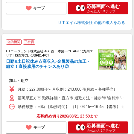
応募画面へ進む
キープ
かんたん3ステップ！
ＵＴエイム株式会社
の他の求人をみる
公的機関
正社員
UTエージェント株式会社 AGT西日本第一CU AGT北九州エ
リア HS直方CL《JBFB1-PC》
日勤&土日祝休み☆高収入♪金属製品の加工・
組立！直接雇用のチャンスあり◎
る
加工・組立
入
場
月給：227,000円〜 月収例：243,000円(月給＋各種手当)
タ
福岡県直方市 勤務詳細：直方市 通勤方法：徒歩/車/自転車/バイク
休
場
勤務形態：日勤 【勤務時間】 （1）08:15〜16:45 【備考】 
通
り
応募締め切り2026/08/21 23:59まで
応募画面へ進む
キープ
かんたん3ステップ！