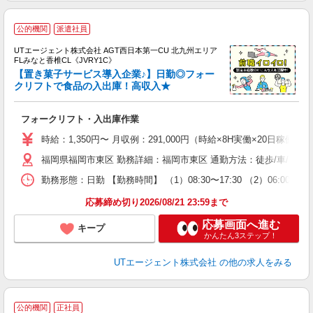
公的機関
派遣社員
UTエージェント株式会社 AGT西日本第一CU 北九州エリア
FLみなと香椎CL《JVRY1C》
【置き菓子サービス導入企業♪】日勤◎フォー
クリフトで食品の入出庫！高収入★
る
フォークリフト・入出庫作業
入
場
時給：1,350円〜 月収例：291,000円（時給×8H実働×20日稼働＋
タ
福岡県福岡市東区 勤務詳細：福岡市東区 通勤方法：徒歩/車/自転車
休
場
勤務形態：日勤 【勤務時間】 （1）08:30〜17:30 （2）06:0
通
り
応募締め切り2026/08/21 23:59まで
応募画面へ進む
キープ
かんたん3ステップ！
UTエージェント株式会社
の他の求人をみる
公的機関
正社員