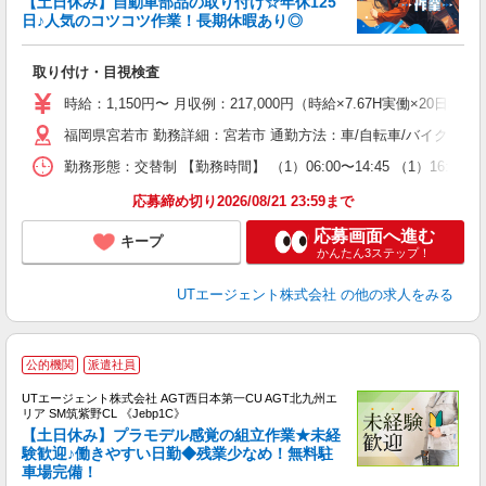
【土日休み】自動車部品の取り付け☆年休125
日♪人気のコツコツ作業！長期休暇あり◎
る
取り付け・目視検査
入
場
時給：1,150円〜 月収例：217,000円（時給×7.67H実働×20日稼
タ
福岡県宮若市 勤務詳細：宮若市 通勤方法：車/自転車/バイク 最
休
場
勤務形態：交替制 【勤務時間】 （1）06:00〜14:45 （1）16:
通
り
応募締め切り2026/08/21 23:59まで
応募画面へ進む
キープ
かんたん3ステップ！
UTエージェント株式会社
の他の求人をみる
公的機関
派遣社員
UTエージェント株式会社 AGT西日本第一CU AGT北九州エ
リア SM筑紫野CL 《Jebp1C》
【土日休み】プラモデル感覚の組立作業★未経
験歓迎♪働きやすい日勤◆残業少なめ！無料駐
車場完備！