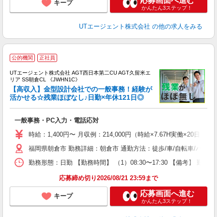
応募画面へ進む
キープ
かんたん3ステップ！
UTエージェント株式会社
の他の求人をみる
公的機関
正社員
UTエージェント株式会社 AGT西日本第二CU AGT久留米エ
リア SS朝倉CL 《JWHN1C》
【高収入】金型設計会社での一般事務！経験が
活かせる☆残業ほぼなし♪日勤×年休121日◎
パ
一般事務・PC入力・電話応対
入
場
時給：1,400円〜 月収例：214,000円（時給×7.67H実働×20
タ
福岡県朝倉市 勤務詳細：朝倉市 通勤方法：徒歩/車/自転車/バイ
休
場
勤務形態：日勤 【勤務時間】 （1）08:30〜17:30 【備考】 
通
り
応募締め切り2026/08/21 23:59まで
応募画面へ進む
キープ
かんたん3ステップ！