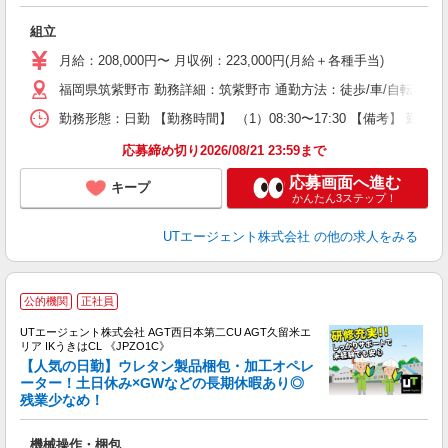
る
入
組立
場
タ
月給：208,000円〜 月収例：223,000円(月給＋各種手当)
休
福岡県筑紫野市 勤務詳細：筑紫野市 通勤方法：徒歩/車/自転車/バ
場
通
勤務形態：日勤 【勤務時間】 （1）08:30〜17:30 【備考】 
り
応募締め切り2026/08/21 23:59まで
応募画面へ進む
キープ
かんたん3ステップ！
UTエージェント株式会社
の他の求人をみる
公的機関
正社員
UTエージェント株式会社 AGT西日本第二CU AGT久留米エ
リア IKうきはCL 《JPZO1C》
【人気の日勤】ウレタン製品梱包・加工オペレ
ーター！土日休み×GWなどの長期休暇あり◎
残業少なめ！
る
入
機械操作・梱包