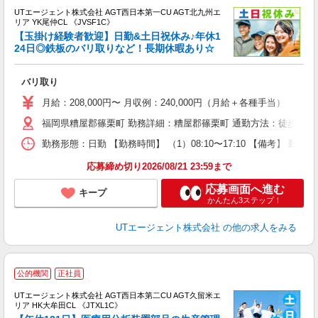
UTエージェント株式会社 AGT西日本第一CU AGT北九州エ
リア YK尾仲CL 《JVSF1C》
【玉掛け経験者歓迎】日勤&土日祝休み♪年休1
24日◎鉄板のバリ取りなど！長期休暇あり☆
パ
バリ取り
入
場
月給：208,000円〜 月収例：240,000円（月給＋各種手当）
タ
福岡県糟屋郡篠栗町 勤務詳細：糟屋郡篠栗町 通勤方法：徒歩/車/自
休
場
勤務形態：日勤 【勤務時間】 （1）08:10〜17:10 【備考】 
通
り
応募締め切り2026/08/21 23:59まで
応募画面へ進む
キープ
かんたん3ステップ！
UTエージェント株式会社
の他の求人をみる
公的機関
正社員
UTエージェント株式会社 AGT西日本第二CU AGT久留米エ
リア HK大牟田CL 《JTXL1C》