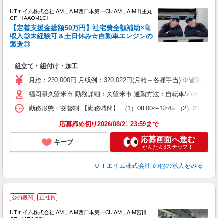
UTエイム株式会社 AM＿AIM西日本第一CU AM＿AIM田主丸
CF 《AAOM1C》
【定着支援金総額50万円】社宅費全額補助×高
収入◎未経験可＆土日休み☆自動車エンジンの
製造◎
る
入
組立て・組付け・加工
場
タ
月給：230,000円 月収例：320,022円(月給＋各種手当) ※皆勤
休
福岡県久留米市 勤務詳細：久留米市 通勤方法：自転車/バイク/車 
場
通
勤務形態：交替制 【勤務時間】 （1）08:00〜16:45 （2）21:
り
応募締め切り2026/08/21 23:59まで
応募画面へ進む
キープ
かんたん3ステップ！
ＵＴエイム株式会社
の他の求人をみる
公的機関
正社員
UTエイム株式会社 AM＿AIM西日本第一CU AM＿AIM宮田