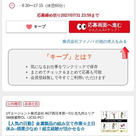
・8:30〜17:15（休憩60分）
応募締め切り2027/07/31 23:59まで
応募画面へ進む
キープ
かんたん3ステップ！
株式会社ファノバ
の他の求人をみる
「キープ」とは？
気になるお仕事をワンクリックで保存
まとめてチェック＆まとめて応募も可能
会員登録無しで今すぐご利用いただけます
公的機関
派遣社員
UTエージェント株式会社 AGT西日本第一CU 北九州エリア
SM筑紫野CL《JCII1-PC》
【人気の日勤】金属製品の組み立て作業☆土日
休み♪残業少なめ！組立経験が活かせる☆