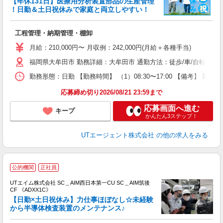
【年休131日】医療用分析装置部品の生産管理
！日勤＆土日祝休みで家庭と両立しやすい！
る
工程管理・納期管理・棚卸
入
場
月給：210,000円〜 月収例：242,000円(月給＋各種手当)
タ
福岡県大牟田市 勤務詳細：大牟田市 通勤方法：徒歩/車/自転車/
休
場
勤務形態：日勤 【勤務時間】 （1）08:30〜17:00 【備考】 
通
り
応募締め切り2026/08/21 23:59まで
応募画面へ進む
キープ
かんたん3ステップ！
UTエージェント株式会社
の他の求人をみる
公的機関
正社員
UTエイム株式会社 SC＿AIM西日本第一CU SC＿AIM筑後
CF 《ADXX1C》
【日勤×土日祝休み】力仕事ほぼなし☆未経験
から半導体検査装置のメンテナンス♪