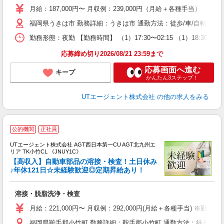
タ
月給：187,000円〜 月収例：239,000円（月給＋各種手当）
休
福岡県うきは市 勤務詳細：うきは市 通勤方法：徒歩/車/自転車/電
場
通
勤務形態：夜勤 【勤務時間】 （1）17:30〜02:15 （1）18:30
り
応募締め切り2026/08/21 23:59まで
応募画面へ進む
キープ
かんたん3ステップ！
UTエージェント株式会社
の他の求人をみる
公的機関
正社員
UTエージェント株式会社 AGT西日本第一CU AGT北九州エ
リア TK小竹CL 《JNUY1C》
【高収入】自動車部品の溶接・検査！土日休み
♪年休121日☆未経験歓迎◎定期昇給あり！
る
溶接・脱脂洗浄・検査
入
場
月給：221,000円〜 月収例：292,000円(月給＋各種手当) 
タ
福岡県鞍手郡小竹町 勤務詳細：鞍手郡小竹町 通勤方法：徒歩/車/自
休