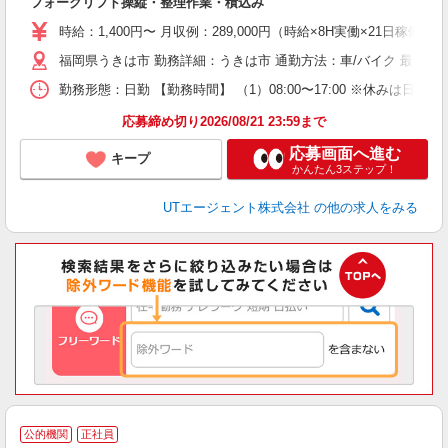
フォークリフト操縦・整理作業・積込み
入
場
時給：1,400円〜 月収例：289,000円（時給×8H実働×21日稼働
タ
福岡県うきは市 勤務詳細：うきは市 通勤方法：車/バイク 最寄り
休
場
勤務形態：日勤 【勤務時間】 （1）08:00〜17:00 ※休みは日
通
り
応募締め切り2026/08/21 23:59まで
応募画面へ進む
キープ
かんたん3ステップ！
UTエージェント株式会社
の他の求人をみる
公的機関
正社員