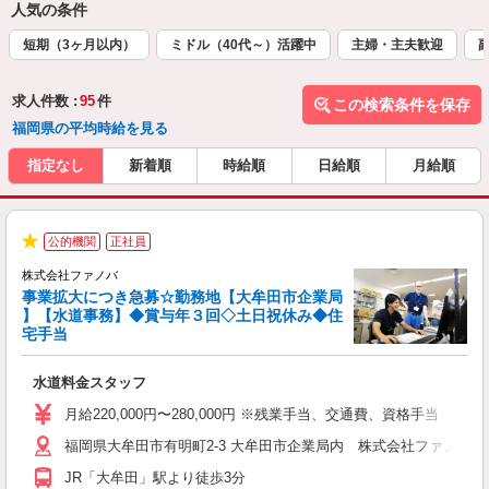
人気の条件
短期（3ヶ月以内）
ミドル（40代～）活躍中
主婦・主夫歓迎
求人件数 :
95
件
この検索条件を保存
福岡県の平均時給を見る
指定なし
新着順
時給順
日給順
月給順
公的機関
正社員
★
株式会社ファノバ
事業拡大につき急募☆勤務地【大牟田市企業局
】【水道事務】◆賞与年３回◇土日祝休み◆住
宅手当
せ
水道料金スタッフ
入
迎
月給220,000円〜280,000円 ※残業手当、交通費、資格手当
0
福岡県大牟田市有明町2-3 大牟田市企業局内 株式会社ファノバ 
転
JR「大牟田」駅より徒歩3分
職