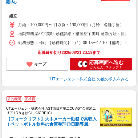
圏内♪
る
入
組立
場
タ
月給：190,000円〜 月収例：190,000円（月給＋各種手当） ※基
休
福岡県糟屋郡宇美町 勤務詳細：糟屋郡宇美町 通勤方法：徒歩/車/自
場
通
勤務形態：日勤 【勤務時間】 （1）08:15〜17:10 【備考】 
り
応募締め切り2026/08/21 23:59まで
応募画面へ進む
キープ
かんたん3ステップ！
UTエージェント株式会社
の他の求人をみる
公的機関
正社員
UTエージェント株式会社 AGT西日本第二CU AGT久留米エ
リア LDうきはCL 《JGRF1C》
【フォークリフト】大手メーカー勤務で高収入
！ペットボトル飲料の倉庫整理◎日勤専属♪
部