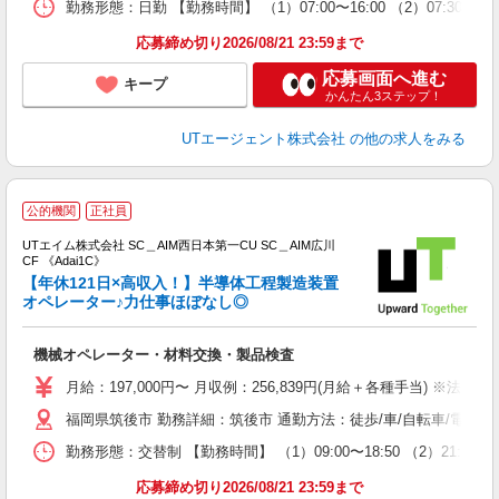
勤務形態：日勤 【勤務時間】 （1）07:00〜16:00 （2）0
通
り
応募締め切り2026/08/21 23:59まで
応募画面へ進む
キープ
かんたん3ステップ！
UTエージェント株式会社
の他の求人をみる
公的機関
正社員
UTエイム株式会社 SC＿AIM西日本第一CU SC＿AIM広川
CF 《Adai1C》
【年休121日×高収入！】半導体工程製造装置
オペレーター♪力仕事ほぼなし◎
る
機械オペレーター・材料交換・製品検査
入
場
月給：197,000円〜 月収例：256,839円(月給＋各種手当) ※法定外残
タ
福岡県筑後市 勤務詳細：筑後市 通勤方法：徒歩/車/自転車/電車/
休
場
勤務形態：交替制 【勤務時間】 （1）09:00〜18:50 （2）21:0
通
り
応募締め切り2026/08/21 23:59まで