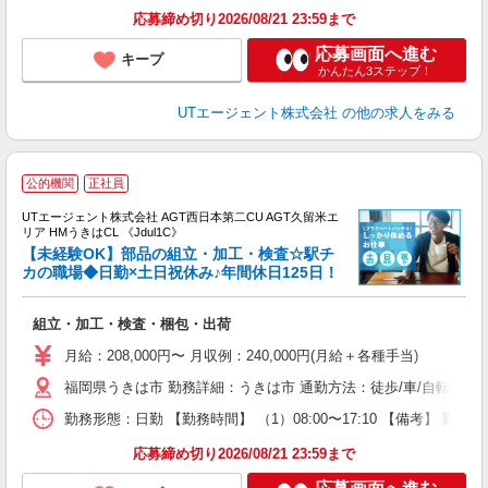
り
応募締め切り2026/08/21 23:59まで
応募画面へ進む
キープ
かんたん3ステップ！
UTエージェント株式会社
の他の求人をみる
公的機関
正社員
UTエージェント株式会社 AGT西日本第二CU AGT久留米エ
リア HMうきはCL 《Jdul1C》
【未経験OK】部品の組立・加工・検査☆駅チ
カの職場◆日勤×土日祝休み♪年間休日125日！
る
組立・加工・検査・梱包・出荷
入
場
月給：208,000円〜 月収例：240,000円(月給＋各種手当)
タ
福岡県うきは市 勤務詳細：うきは市 通勤方法：徒歩/車/自転車/バ
休
場
勤務形態：日勤 【勤務時間】 （1）08:00〜17:10 【備考】 
通
り
応募締め切り2026/08/21 23:59まで