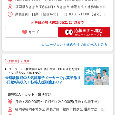
タ
福岡県うきは市 勤務詳細：うきは市 通勤方法：徒歩/車/自転車/電
休
場
勤務形態：日勤 【勤務時間】 （1）08:00〜17:00 【備考】 
通
り
応募締め切り2026/08/21 23:59まで
応募画面へ進む
キープ
かんたん3ステップ！
UTエージェント株式会社
の他の求人をみる
公的機関
正社員
UTエージェント株式会社 AGT西日本第一CU AGT北九州エ
リア CR博多CL 《JSRP1C》
未経験歓迎◎人気洋菓子メーカーでお菓子作り
♪日勤×高収入！転籍支援制度あり☆
る
原料投入・カット・盛り付け
入
場
月給：200,000円〜 月収例：240,000円(月給＋各種手当)
タ
福岡県福岡市博多区 勤務詳細：福岡市博多区 通勤方法：徒歩/自転
休
場