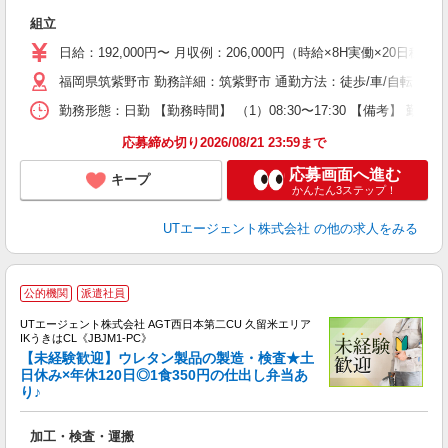
部
組立
入
場
日給：192,000円〜 月収例：206,000円（時給×8H実働×20日稼
タ
福岡県筑紫野市 勤務詳細：筑紫野市 通勤方法：徒歩/車/自転車/バ
休
場
勤務形態：日勤 【勤務時間】 （1）08:30〜17:30 【備考】 
通
り
応募締め切り2026/08/21 23:59まで
応募画面へ進む
キープ
かんたん3ステップ！
UTエージェント株式会社
の他の求人をみる
公的機関
派遣社員
UTエージェント株式会社 AGT西日本第二CU 久留米エリア
IKうきはCL《JBJM1-PC》
【未経験歓迎】ウレタン製品の製造・検査★土
日休み×年休120日◎1食350円の仕出し弁当あ
り♪
る
入
加工・検査・運搬
場