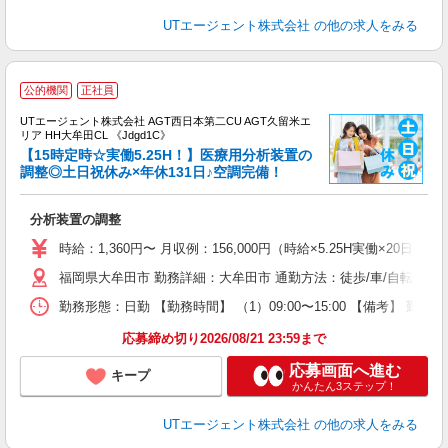
UTエージェント株式会社
の他の求人をみる
公的機関
正社員
UTエージェント株式会社 AGT西日本第二CU AGT久留米エ
リア HH大牟田CL 《Jdgd1C》
【15時定時☆実働5.25H！】医療用分析装置の
調整◎土日祝休み×年休131日♪空調完備！
部
分析装置の調整
入
場
時給：1,360円〜 月収例：156,000円（時給×5.25H実働×20日稼
タ
福岡県大牟田市 勤務詳細：大牟田市 通勤方法：徒歩/車/自転車/
休
場
勤務形態：日勤 【勤務時間】 （1）09:00〜15:00 【備考】 
通
り
応募締め切り2026/08/21 23:59まで
応募画面へ進む
キープ
かんたん3ステップ！
UTエージェント株式会社
の他の求人をみる