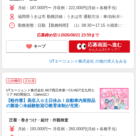
場
タ
月給：187,000円〜 月収例：222,000円(月給＋各種手当)
休
福岡県うきは市 勤務詳細：うきは市 通勤方法：車/自転車/バイク
場
通
勤務形態：日勤 【勤務時間】 （1）08:30〜17:15 ※残業に
り
応募締め切り2026/08/21 23:59まで
応募画面へ進む
キープ
かんたん3ステップ！
UTエージェント株式会社
の他の求人をみる
公的機関
正社員
UTエージェント株式会社 AGT西日本第一CU AGT北九州エ
リア INO岡垣CL 《Jahm1C》
【軽作業】高収入☆土日休み！自動車内装部品
の製造◇未経験歓迎◎教育体制が充実♪
る
圧着・巻きつけ・組付・外観検査
入
場
月給：193,000円〜 月収例：260,000円(月給＋各種手当)
タ