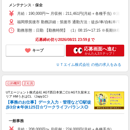
る
メンテナンス・保全
入
場
月給：190,000円〜 月収例：211,461円(月給＋各種手当) ※法定外残
タ
福岡県筑後市 勤務詳細：筑後市 通勤方法：徒歩/車/自転車/電車/
休
場
勤務形態：日勤 【勤務時間】 （1）08:15〜17:15 ※長期休
通
り
応募締め切り2026/08/21 23:59まで
応募画面へ進む
キープ
かんたん3ステップ！
ＵＴエイム株式会社
の他の求人をみる
公的機関
正社員
UTエージェント株式会社 AGT西日本第二CU AGT久留米エ
リア HMうきはCL 《Japy1C》
【事務のお仕事】データ入力・管理など◎駅徒
歩3分★年休125日☆ワークライフバランス◎
部
一般事務
入
場
月給：208,000円〜 月収例：224,000円(月給＋各種手当)