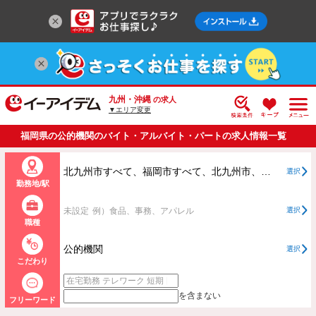
九州・沖縄
の求人
▼エリア変更
福岡県の公的機関のバイト・アルバイト・パートの求人情報一覧
北九州市すべて、福岡市すべて、北九州市、福岡市以外すべて
選択
勤務地/駅
未設定
例）食品、事務、アパレル
選択
職種
公的機関
選択
こだわり
を含まない
フリーワード