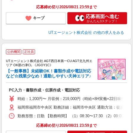
り
応募締め切り2026/08/21 23:59まで
応募画面へ進む
キープ
かんたん3ステップ！
UTエージェント株式会社
の他の求人をみる
公的機関
正社員
UTエージェント株式会社 AGT西日本第一CU AGT北九州エ
リア OK那の津CL 《JGOY1C》
【一般事務】未経験OK！書類作成や電話対応
など☆残業少なめ！通勤しやすい天神エリア♪
る
PC入力・書類作成・伝票作成・電話対応
入
場
時給：1,200円〜 月収例：219,000円（時給×8H実働×22日稼働＋
タ
福岡県福岡市中央区 勤務詳細：福岡市中央区 通勤方法：徒歩/車/
休
場
勤務形態：日勤 【勤務時間】 （1）08:30〜17:30 （2）09:
通
り
応募締め切り2026/08/21 23:59まで