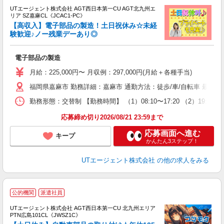
UTエージェント株式会社 AGT西日本第一CU AGT北九州エ
リア SZ嘉麻CL《JCAC1-PC》
【高収入】電子部品の製造！土日祝休み☆未経
験歓迎♪ノー残業デーあり◎
る
電子部品の製造
入
場
月給：225,000円〜 月収例：297,000円(月給＋各種手当)
タ
福岡県嘉麻市 勤務詳細：嘉麻市 通勤方法：徒歩/車/自転車 最寄
休
場
勤務形態：交替制 【勤務時間】 （1）08:10〜17:20 （2）1
通
り
応募締め切り2026/08/21 23:59まで
応募画面へ進む
キープ
かんたん3ステップ！
UTエージェント株式会社
の他の求人をみる
公的機関
派遣社員
UTエージェント株式会社 AGT西日本第一CU 北九州エリア
PTN広島101CL《JWSZ1C》