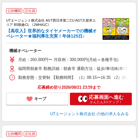
公的機関
正社員
UTエージェント株式会社 AGT西日本第二CU AGT久留米エ
リア BS朝倉CL 《JWHA1C》
【高収入】世界的なタイヤメーカーでの機械オ
ペレーター★福利厚生充実！年休125日♪
部
機械オペレーター
入
場
月給：260,000円〜 月収例：300,000円(月給＋各種手当)
タ
福岡県朝倉市 勤務詳細：朝倉市 通勤方法：徒歩/車/自転車/電車 
休
場
勤務形態：交替制 【勤務時間】 （1）08:15〜16:35 （2）16
通
り
応募締め切り2026/08/21 23:59まで
応募画面へ進む
キープ
かんたん3ステップ！
UTエージェント株式会社
の他の求人をみる
公的機関
正社員