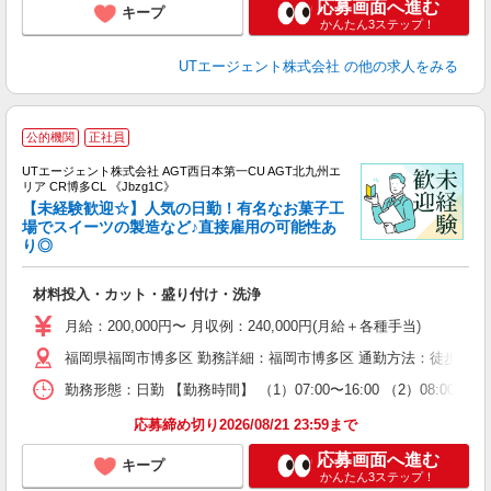
応募画面へ進む
キープ
かんたん3ステップ！
UTエージェント株式会社
の他の求人をみる
公的機関
正社員
UTエージェント株式会社 AGT西日本第一CU AGT北九州エ
リア CR博多CL 《Jbzg1C》
【未経験歓迎☆】人気の日勤！有名なお菓子工
場でスイーツの製造など♪直接雇用の可能性あ
り◎
る
入
材料投入・カット・盛り付け・洗浄
場
タ
月給：200,000円〜 月収例：240,000円(月給＋各種手当)
休
福岡県福岡市博多区 勤務詳細：福岡市博多区 通勤方法：徒歩/自転
場
通
勤務形態：日勤 【勤務時間】 （1）07:00〜16:00 （2）08
り
応募締め切り2026/08/21 23:59まで
応募画面へ進む
キープ
かんたん3ステップ！