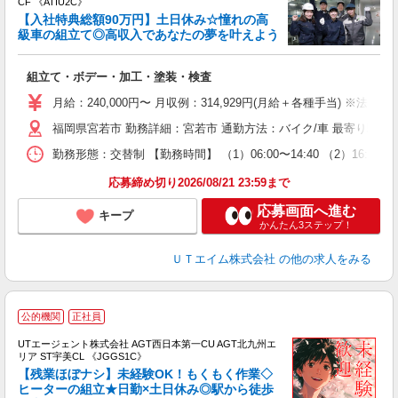
CF 《ATIU2C》
【入社特典総額90万円】土日休み☆憧れの高
級車の組立て◎高収入であなたの夢を叶えよう
る
組立て・ボデー・加工・塗装・検査
入
場
月給：240,000円〜 月収例：314,929円(月給＋各種手当) ※法定
タ
福岡県宮若市 勤務詳細：宮若市 通勤方法：バイク/車 最寄り駅：
休
場
勤務形態：交替制 【勤務時間】 （1）06:00〜14:40 （2）16:
通
り
応募締め切り2026/08/21 23:59まで
応募画面へ進む
キープ
かんたん3ステップ！
ＵＴエイム株式会社
の他の求人をみる
公的機関
正社員
UTエージェント株式会社 AGT西日本第一CU AGT北九州エ
リア ST宇美CL 《JGGS1C》
【残業ほぼナシ】未経験OK！もくもく作業◇
ヒーターの組立★日勤×土日休み◎駅から徒歩