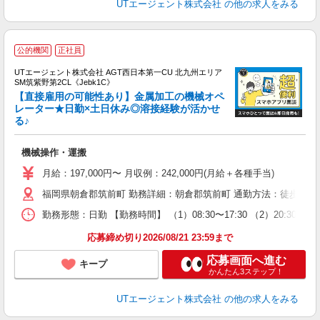
UTエージェント株式会社
の他の求人をみる
公的機関
正社員
UTエージェント株式会社 AGT西日本第一CU 北九州エリア
SM筑紫野第2CL《Jebk1C》
【直接雇用の可能性あり】金属加工の機械オペ
レーター★日勤×土日休み◎溶接経験が活かせ
る♪
パ
入
機械操作・運搬
場
タ
月給：197,000円〜 月収例：242,000円(月給＋各種手当)
休
福岡県朝倉郡筑前町 勤務詳細：朝倉郡筑前町 通勤方法：徒歩/車/
場
通
勤務形態：日勤 【勤務時間】 （1）08:30〜17:30 （2）20
り
応募締め切り2026/08/21 23:59まで
応募画面へ進む
キープ
かんたん3ステップ！
UTエージェント株式会社
の他の求人をみる