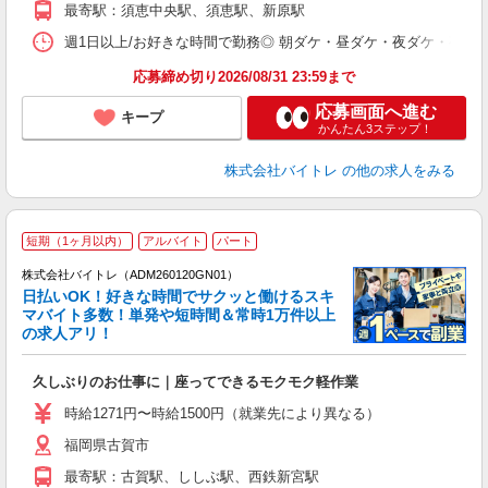
最寄駅：須恵中央駅、須恵駅、新原駅
日
髪
週1日以上/お好きな時間で勤務◎ 朝ダケ・昼ダケ・夜ダケ・夜勤など、 ご自
応募締め切り2026/08/31 23:59まで
応募画面へ進む
キープ
かんたん3ステップ！
株式会社バイトレ
の他の求人をみる
短期（1ヶ月以内）
アルバイト
パート
株式会社バイトレ（ADM260120GN01）
く
日払いOK！好きな時間でサクッと働けるスキ
マバイト多数！単発や短時間＆常時1万件以上
☆
の求人アリ！
験
久しぶりのお仕事に｜座ってできるモクモク軽作業
即
活
時給1271円〜時給1500円（就業先により異なる）
（
福岡県古賀市
短
K
最寄駅：古賀駅、ししぶ駅、西鉄新宮駅
日