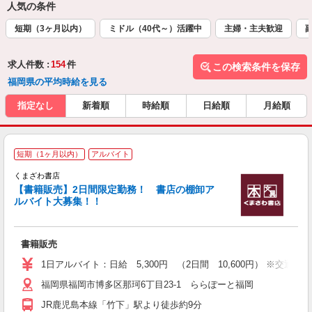
人気の条件
短期（3ヶ月以内）
ミドル（40代～）活躍中
主婦・主夫歓迎
求人件数 :
154
件
この検索条件を保存
福岡県の平均時給を見る
指定なし
新着順
時給順
日給順
月給順
短期（1ヶ月以内）
アルバイト
くまざわ書店
短
【書籍販売】2日間限定勤務！ 書店の棚卸ア
ルバイト大募集！！
書籍販売
1日アルバイト：日給 5,300円 （2日間 10,600円） ※交
福岡県福岡市博多区那珂6丁目23-1 ららぽーと福岡
JR鹿児島本線「竹下」駅より徒歩約9分