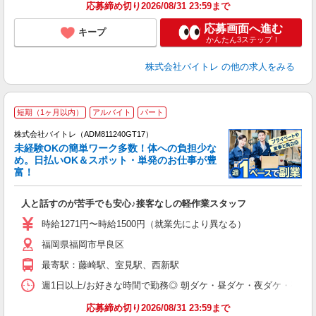
応募締め切り2026/08/31 23:59まで
応募画面へ進む
キープ
かんたん3ステップ！
株式会社バイトレ
の他の求人をみる
短期（1ヶ月以内）
アルバイト
パート
株式会社バイトレ（ADM811240GT17）
未経験OKの簡単ワーク多数！体への負担少な
め。日払いOK＆スポット・単発のお仕事が豊
富！
ス
ロ
人と話すのが苦手でも安心♪接客なしの軽作業スタッフ
即
活
時給1271円〜時給1500円（就業先により異なる）
（
福岡県福岡市早良区
短
K
最寄駅：藤崎駅、室見駅、西新駅
日
髪
週1日以上/お好きな時間で勤務◎ 朝ダケ・昼ダケ・夜ダケ・夜勤など、 ご自
応募締め切り2026/08/31 23:59まで