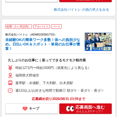
株式会社バイトレ
の他の求人をみる
短期（1ヶ月以内）
アルバイト
パート
株式会社バイトレ（ADM810930GT03）
未経験OKの簡単ワーク多数！体への負担少な
め。日払いOK＆スポット・単発のお仕事が豊
富！
ス
ロ
久しぶりのお仕事に｜座ってできるモクモク軽作業
即
活
時給1271円〜時給1500円（就業先により異なる）
（
福岡県大野城市
短
K
最寄駅：水城駅、下大利駅、白木原駅
日
髪
週1日以上/お好きな時間で勤務◎ 朝ダケ・昼ダケ・夜ダケ・夜勤など、 ご自
応募締め切り2026/08/31 23:59まで
応募画面へ進む
キープ
かんたん3ステップ！