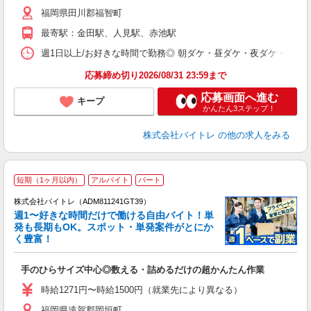
（
福岡県田川郡福智町
短
K
最寄駅：金田駅、人見駅、赤池駅
日
髪
週1日以上/お好きな時間で勤務◎ 朝ダケ・昼ダケ・夜ダケ・夜勤など、 ご自
応募締め切り2026/08/31 23:59まで
応募画面へ進む
キープ
かんたん3ステップ！
株式会社バイトレ
の他の求人をみる
短期（1ヶ月以内）
アルバイト
パート
株式会社バイトレ（ADM811241GT39）
週1〜好きな時間だけで働ける自由バイト！単
発も長期もOK。スポット・単発案件がとにか
も
く豊富！
気
手のひらサイズ中心◎数える・詰めるだけの超かんたん作業
即
活
時給1271円〜時給1500円（就業先により異なる）
（
福岡県遠賀郡岡垣町
短