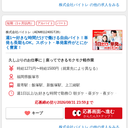
株式会社バイトレ
の他の求人をみる
短期（1ヶ月以内）
アルバイト
パート
株式会社バイトレ（ADM811240GT28）
週1〜好きな時間だけで働ける自由バイト！単
発も長期もOK。スポット・単発案件がとにか
も
く豊富！
気
久しぶりのお仕事に｜座ってできるモクモク軽作業
即
活
時給1271円〜時給1500円（就業先により異なる）
（
福岡県飯塚市
短
K
最寄駅：飯塚駅、新飯塚駅、上三緒駅
日
髪
週1日以上/お好きな時間で勤務◎ 朝ダケ・昼ダケ・夜ダケ・夜勤など、 ご自
応募締め切り2026/08/31 23:59まで
応募画面へ進む
キープ
かんたん3ステップ！
株式会社バイトレ
の他の求人をみる