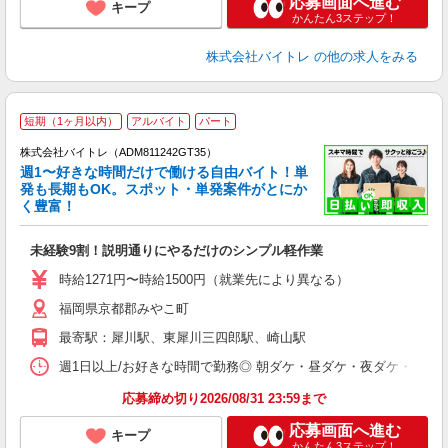
応募画面へ進む
キープ
かんたん3ステップ！
株式会社バイトレ
の他の求人をみる
短期（1ヶ月以内）
アルバイト
パート
株式会社バイトレ（ADM811242GT35）
週1〜好きな時間だけで働ける自由バイト！単
発も長期もOK。スポット・単発案件がとにか
も
く豊富！
気
未経験9割！説明通りにやるだけのシンプル軽作業
即
活
時給1271円〜時給1500円（就業先により異なる）
（
福岡県京都郡みやこ町
短
K
最寄駅：犀川駅、東犀川三四郎駅、崎山駅
日
髪
週1日以上/お好きな時間で勤務◎ 朝ダケ・昼ダケ・夜ダケ・夜勤など、 ご自
応募締め切り2026/08/31 23:59まで
応募画面へ進む
キープ
かんたん3ステップ！