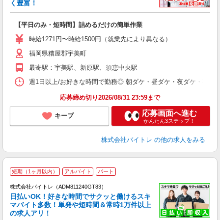
も
く豊富！
気
【平日のみ・短時間】詰めるだけの簡単作業
即
活
時給1271円〜時給1500円（就業先により異なる）
（
福岡県糟屋郡宇美町
短
K
最寄駅：宇美駅、新原駅、須恵中央駅
日
髪
週1日以上/お好きな時間で勤務◎ 朝ダケ・昼ダケ・夜ダケ・夜勤など、 ご自
応募締め切り2026/08/31 23:59まで
応募画面へ進む
キープ
かんたん3ステップ！
株式会社バイトレ
の他の求人をみる
短期（1ヶ月以内）
アルバイト
パート
株式会社バイトレ（ADM811240GT83）
く
日払いOK！好きな時間でサクッと働けるスキ
マバイト多数！単発や短時間＆常時1万件以上
☆
の求人アリ！