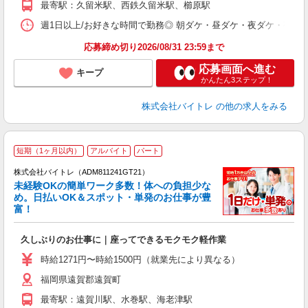
最寄駅：久留米駅、西鉄久留米駅、櫛原駅
日
髪
週1日以上/お好きな時間で勤務◎ 朝ダケ・昼ダケ・夜ダケ・夜勤など、 ご自
応募締め切り2026/08/31 23:59まで
応募画面へ進む
キープ
かんたん3ステップ！
株式会社バイトレ
の他の求人をみる
短期（1ヶ月以内）
アルバイト
パート
株式会社バイトレ（ADM811241GT21）
未経験OKの簡単ワーク多数！体への負担少な
め。日払いOK＆スポット・単発のお仕事が豊
富！
ス
ロ
久しぶりのお仕事に｜座ってできるモクモク軽作業
即
活
時給1271円〜時給1500円（就業先により異なる）
（
福岡県遠賀郡遠賀町
短
K
最寄駅：遠賀川駅、水巻駅、海老津駅
日