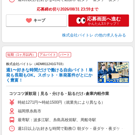
応募締め切り2026/08/31 23:59まで
応募画面へ進む
キープ
かんたん3ステップ！
株式会社バイトレ
の他の求人をみる
短期（1ヶ月以内）
アルバイト
パート
株式会社バイトレ（ADM811241GT03）
週1〜好きな時間だけで働ける自由バイト！単
発も長期もOK。スポット・単発案件がとにか
も
く豊富！
気
コツコツ派歓迎｜見る・分ける・貼るだけ♪倉庫内軽作業
即
活
時給1271円〜時給1500円（就業先により異なる）
（
福岡県糸島市
短
K
最寄駅：波多江駅、糸島高校前駅、周船寺駅
日
髪
週1日以上/お好きな時間で勤務◎ 朝ダケ・昼ダケ・夜ダケ・夜勤など、 ご自