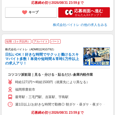
応募締め切り2026/08/31 23:59まで
応募画面へ進む
キープ
かんたん3ステップ！
株式会社バイトレ
の他の求人をみる
短期（1ヶ月以内）
アルバイト
パート
株式会社バイトレ（ADM811241GT62）
く
日払いOK！好きな時間でサクッと働けるスキ
マバイト多数！単発や短時間＆常時1万件以上
☆
の求人アリ！
験
コツコツ派歓迎｜見る・分ける・貼るだけ♪倉庫内軽作業
即
活
時給1271円〜時給1500円（就業先により異なる）
（
福岡県豊前市
短
K
最寄駅：三毛門駅、吉富駅、宇島駅
日
髪
週1日以上/お好きな時間で勤務◎ 朝ダケ・昼ダケ・夜ダケ・夜勤など、 ご自
応募締め切り2026/08/31 23:59まで