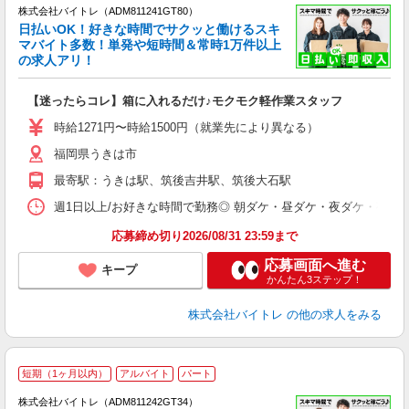
株式会社バイトレ（ADM811241GT80）
く
日払いOK！好きな時間でサクッと働けるスキ
マバイト多数！単発や短時間＆常時1万件以上
☆
の求人アリ！
験
【迷ったらコレ】箱に入れるだけ♪モクモク軽作業スタッフ
即
活
時給1271円〜時給1500円（就業先により異なる）
（
福岡県うきは市
短
K
最寄駅：うきは駅、筑後吉井駅、筑後大石駅
日
髪
週1日以上/お好きな時間で勤務◎ 朝ダケ・昼ダケ・夜ダケ・夜勤など、 ご自
応募締め切り2026/08/31 23:59まで
応募画面へ進む
キープ
かんたん3ステップ！
株式会社バイトレ
の他の求人をみる
短期（1ヶ月以内）
アルバイト
パート
株式会社バイトレ（ADM811242GT34）