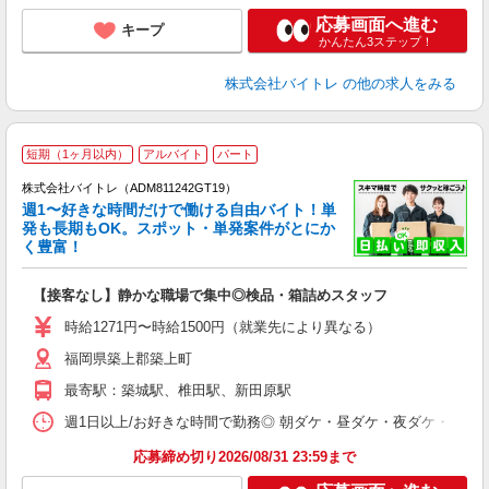
応募画面へ進む
キープ
かんたん3ステップ！
株式会社バイトレ
の他の求人をみる
短期（1ヶ月以内）
アルバイト
パート
株式会社バイトレ（ADM811242GT19）
週1〜好きな時間だけで働ける自由バイト！単
発も長期もOK。スポット・単発案件がとにか
も
く豊富！
気
【接客なし】静かな職場で集中◎検品・箱詰めスタッフ
即
活
時給1271円〜時給1500円（就業先により異なる）
（
福岡県築上郡築上町
短
K
最寄駅：築城駅、椎田駅、新田原駅
日
髪
週1日以上/お好きな時間で勤務◎ 朝ダケ・昼ダケ・夜ダケ・夜勤など、 ご自
応募締め切り2026/08/31 23:59まで