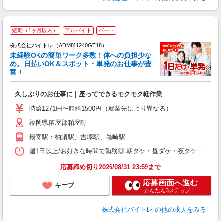
短期（1ヶ月以内）
アルバイト
パート
株式会社バイトレ（ADM811240GT18）
未経験OKの簡単ワーク多数！体への負担少な
め。日払いOK＆スポット・単発のお仕事が豊
富！
ス
ロ
久しぶりのお仕事に｜座ってできるモクモク軽作業
即
活
時給1271円〜時給1500円（就業先により異なる）
（
福岡県糟屋郡粕屋町
短
K
最寄駅：柚須駅、吉塚駅、箱崎駅
日
髪
週1日以上/お好きな時間で勤務◎ 朝ダケ・昼ダケ・夜ダケ・夜勤など、 ご自
応募締め切り2026/08/31 23:59まで
応募画面へ進む
キープ
かんたん3ステップ！
株式会社バイトレ
の他の求人をみる