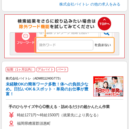
株式会社バイトレ
の他の求人をみる
短期（1ヶ月以内）
アルバイト
パート
株式会社バイトレ（ADM811240GT73）
未経験OKの簡単ワーク多数！体への負担少な
め。日払いOK＆スポット・単発のお仕事が豊
富！
ス
ロ
手のひらサイズ中心◎数える・詰めるだけの超かんたん作業
即
活
時給1271円〜時給1500円（就業先により異なる）
（
福岡県糟屋郡須惠町
短
K