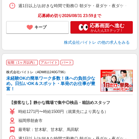
髪
週1日以上/お好きな時間で勤務◎ 朝ダケ・昼ダケ・夜ダケ・夜勤など、 ご自
応募締め切り2026/08/31 23:59まで
応募画面へ進む
キープ
かんたん3ステップ！
株式会社バイトレ
の他の求人をみる
短期（1ヶ月以内）
アルバイト
パート
株式会社バイトレ（ADM811240GT96）
未経験OKの簡単ワーク多数！体への負担少な
め。日払いOK＆スポット・単発のお仕事が豊
富！
ス
ロ
【接客なし】静かな職場で集中◎検品・箱詰めスタッフ
即
活
時給1271円〜時給1500円（就業先により異なる）
（
福岡県朝倉市
短
K
最寄駅：甘木駅、甘木駅、馬田駅
日
髪
週1日以上/お好きな時間で勤務◎ 朝ダケ・昼ダケ・夜ダケ・夜勤など、 ご自