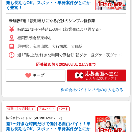
発も長期もOK。スポット・単発案件がとにか
も
く豊富！
気
未経験9割！説明通りにやるだけのシンプル軽作業
即
活
時給1271円〜時給1500円（就業先により異なる）
（
福岡県朝倉郡東峰村
短
K
最寄駅：宝珠山駅、大行司駅、大鶴駅
日
髪
週1日以上/お好きな時間で勤務◎ 朝ダケ・昼ダケ・夜ダケ・夜勤など、 ご自
応募締め切り2026/08/31 23:59まで
応募画面へ進む
キープ
かんたん3ステップ！
株式会社バイトレ
の他の求人をみる
短期（1ヶ月以内）
アルバイト
パート
株式会社バイトレ（ADM811241GT17）
週1〜好きな時間だけで働ける自由バイト！単
発も長期もOK。スポット・単発案件がとにか