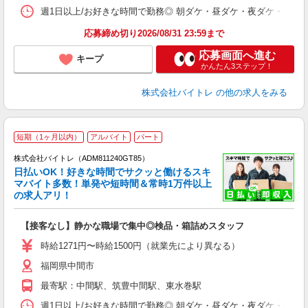
髪
週1日以上/お好きな時間で勤務◎ 朝ダケ・昼ダケ・夜ダケ・夜勤など、 ご自
応募締め切り2026/08/31 23:59まで
応募画面へ進む
キープ
かんたん3ステップ！
株式会社バイトレ
の他の求人をみる
短期（1ヶ月以内）
アルバイト
パート
株式会社バイトレ（ADM811240GT85）
く
日払いOK！好きな時間でサクッと働けるスキ
マバイト多数！単発や短時間＆常時1万件以上
☆
の求人アリ！
験
【接客なし】静かな職場で集中◎検品・箱詰めスタッフ
即
活
時給1271円〜時給1500円（就業先により異なる）
（
福岡県中間市
短
K
最寄駅：中間駅、筑豊中間駅、東水巻駅
日
髪
週1日以上/お好きな時間で勤務◎ 朝ダケ・昼ダケ・夜ダケ・夜勤など、 ご自