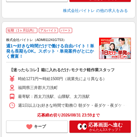
株式会社バイトレ
の他の求人をみる
短期（1ヶ月以内）
アルバイト
パート
株式会社バイトレ（ADM811241GT53）
週1〜好きな時間だけで働ける自由バイト！単
発も長期もOK。スポット・単発案件がとにか
も
く豊富！
気
【迷ったらコレ】箱に入れるだけ♪モクモク軽作業スタッフ
即
活
時給1271円〜時給1500円（就業先により異なる）
（
福岡県三井郡大刀洗町
短
K
最寄駅：西太刀洗駅、山隈駅、太刀洗駅
日
髪
週1日以上/お好きな時間で勤務◎ 朝ダケ・昼ダケ・夜ダケ・夜勤など、 ご自
応募締め切り2026/08/31 23:59まで
応募画面へ進む
キープ
かんたん3ステップ！