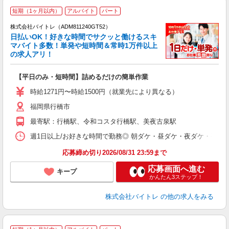
短期（1ヶ月以内）
アルバイト
パート
株式会社バイトレ（ADM811240GT52）
く
日払いOK！好きな時間でサクッと働けるスキ
マバイト多数！単発や短時間＆常時1万件以上
☆
の求人アリ！
験
【平日のみ・短時間】詰めるだけの簡単作業
即
活
時給1271円〜時給1500円（就業先により異なる）
（
福岡県行橋市
短
K
最寄駅：行橋駅、令和コスタ行橋駅、美夜古泉駅
日
髪
週1日以上/お好きな時間で勤務◎ 朝ダケ・昼ダケ・夜ダケ・夜勤など、 ご自
応募締め切り2026/08/31 23:59まで
応募画面へ進む
キープ
かんたん3ステップ！
株式会社バイトレ
の他の求人をみる