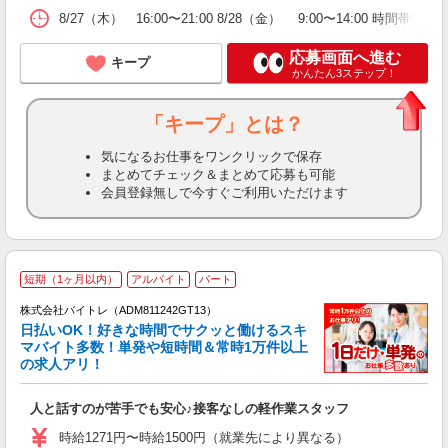
8/27（木） 16:00〜21:00 8/28（金） 9:00〜14
応募画面へ進む
キープ
かんたん3ステップ！
「キープ」とは？
気になるお仕事をワンクリックで保存
まとめてチェック＆まとめて応募も可能
会員登録無しで今すぐご利用いただけます
短期（1ヶ月以内）
アルバイト
パート
株式会社バイトレ（ADM811242GT13）
く
日払いOK！好きな時間でサクッと働けるスキ
マバイト多数！単発や短時間＆常時1万件以上
☆
の求人アリ！
験
人と話すのが苦手でも安心♪接客なしの軽作業スタッフ
即
活
時給1271円〜時給1500円（就業先により異なる）