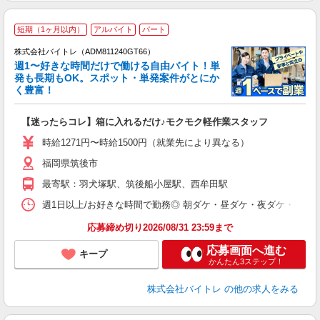
短期（1ヶ月以内）
アルバイト
パート
株式会社バイトレ（ADM811240GT66）
週1〜好きな時間だけで働ける自由バイト！単
発も長期もOK。スポット・単発案件がとにか
も
く豊富！
気
【迷ったらコレ】箱に入れるだけ♪モクモク軽作業スタッフ
即
活
時給1271円〜時給1500円（就業先により異なる）
（
福岡県筑後市
短
K
最寄駅：羽犬塚駅、筑後船小屋駅、西牟田駅
日
髪
週1日以上/お好きな時間で勤務◎ 朝ダケ・昼ダケ・夜ダケ・夜勤など、 ご自
応募締め切り2026/08/31 23:59まで
応募画面へ進む
キープ
かんたん3ステップ！
株式会社バイトレ
の他の求人をみる