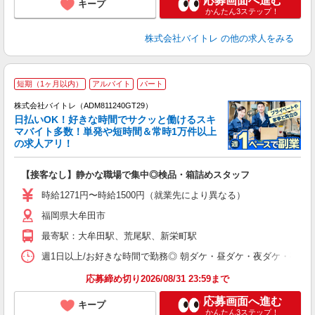
応募画面へ進む
キープ
かんたん3ステップ！
株式会社バイトレ
の他の求人をみる
短期（1ヶ月以内）
アルバイト
パート
株式会社バイトレ（ADM811240GT29）
く
日払いOK！好きな時間でサクッと働けるスキ
マバイト多数！単発や短時間＆常時1万件以上
☆
の求人アリ！
験
【接客なし】静かな職場で集中◎検品・箱詰めスタッフ
即
活
時給1271円〜時給1500円（就業先により異なる）
（
福岡県大牟田市
短
K
最寄駅：大牟田駅、荒尾駅、新栄町駅
日
髪
週1日以上/お好きな時間で勤務◎ 朝ダケ・昼ダケ・夜ダケ・夜勤など、 ご自
応募締め切り2026/08/31 23:59まで
応募画面へ進む
キープ
かんたん3ステップ！