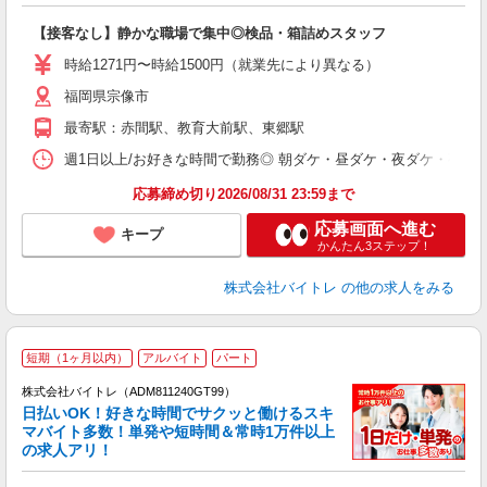
験
【接客なし】静かな職場で集中◎検品・箱詰めスタッフ
即
活
時給1271円〜時給1500円（就業先により異なる）
（
福岡県宗像市
短
K
最寄駅：赤間駅、教育大前駅、東郷駅
日
髪
週1日以上/お好きな時間で勤務◎ 朝ダケ・昼ダケ・夜ダケ・夜勤など、 ご自
応募締め切り2026/08/31 23:59まで
応募画面へ進む
キープ
かんたん3ステップ！
株式会社バイトレ
の他の求人をみる
短期（1ヶ月以内）
アルバイト
パート
株式会社バイトレ（ADM811240GT99）
く
日払いOK！好きな時間でサクッと働けるスキ
マバイト多数！単発や短時間＆常時1万件以上
☆
の求人アリ！
験