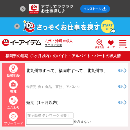
九州・沖縄
の求人
▼エリア変更
福岡県の短期（1ヶ月以内）のバイト・アルバイト・パートの求人情
報一覧
北九州市すべて、福岡市すべて、北九州市、福岡市以外すべて
選択
勤務地/駅
未設定
例）食品、事務、アパレル
選択
職種
短期（1ヶ月以内）
選択
こだわり
を含まない
フリーワード