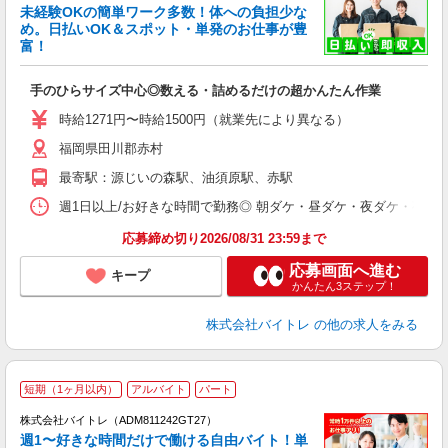
未経験OKの簡単ワーク多数！体への負担少な
め。日払いOK＆スポット・単発のお仕事が豊
富！
ス
ロ
手のひらサイズ中心◎数える・詰めるだけの超かんたん作業
即
活
時給1271円〜時給1500円（就業先により異なる）
（
福岡県田川郡赤村
短
K
最寄駅：源じいの森駅、油須原駅、赤駅
日
髪
週1日以上/お好きな時間で勤務◎ 朝ダケ・昼ダケ・夜ダケ・夜勤など、 ご自
応募締め切り2026/08/31 23:59まで
応募画面へ進む
キープ
かんたん3ステップ！
株式会社バイトレ
の他の求人をみる
短期（1ヶ月以内）
アルバイト
パート
株式会社バイトレ（ADM811242GT27）
週1〜好きな時間だけで働ける自由バイト！単