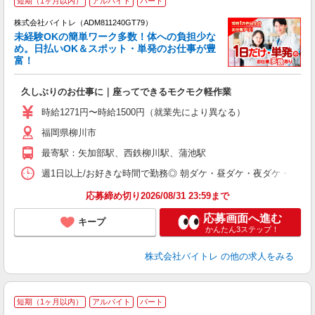
短期（1ヶ月以内）
アルバイト
パート
株式会社バイトレ（ADM811240GT79）
未経験OKの簡単ワーク多数！体への負担少な
め。日払いOK＆スポット・単発のお仕事が豊
富！
ス
ロ
久しぶりのお仕事に｜座ってできるモクモク軽作業
即
活
時給1271円〜時給1500円（就業先により異なる）
（
福岡県柳川市
短
K
最寄駅：矢加部駅、西鉄柳川駅、蒲池駅
日
髪
週1日以上/お好きな時間で勤務◎ 朝ダケ・昼ダケ・夜ダケ・夜勤など、 ご自
応募締め切り2026/08/31 23:59まで
応募画面へ進む
キープ
かんたん3ステップ！
株式会社バイトレ
の他の求人をみる
短期（1ヶ月以内）
アルバイト
パート