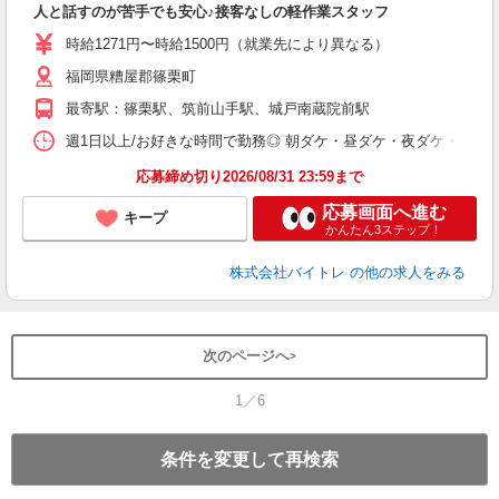
人と話すのが苦手でも安心♪接客なしの軽作業スタッフ
即
活
時給1271円〜時給1500円（就業先により異なる）
（
福岡県糟屋郡篠栗町
短
K
最寄駅：篠栗駅、筑前山手駅、城戸南蔵院前駅
日
髪
週1日以上/お好きな時間で勤務◎ 朝ダケ・昼ダケ・夜ダケ・夜勤など、 ご自
応募締め切り2026/08/31 23:59まで
応募画面へ進む
キープ
かんたん3ステップ！
株式会社バイトレ
の他の求人をみる
次のページへ
1／6
条件を変更して再検索