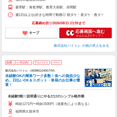
K
最寄駅：海老津駅、教育大前駅、赤間駅
日
髪
週1日以上/お好きな時間で勤務◎ 朝ダケ・昼ダケ・夜ダケ・夜勤など、 ご自
応募締め切り2026/08/31 23:59まで
応募画面へ進む
キープ
かんたん3ステップ！
株式会社バイトレ
の他の求人をみる
短期（1ヶ月以内）
アルバイト
パート
株式会社バイトレ（ADM811240GT04）
未経験OKの簡単ワーク多数！体への負担少な
め。日払いOK＆スポット・単発のお仕事が豊
富！
ス
ロ
未経験9割！説明通りにやるだけのシンプル軽作業
即
活
時給1271円〜時給1500円（就業先により異なる）
（
福岡県久留米市
短
K