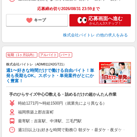
応募締め切り2026/08/31 23:59まで
応募画面へ進む
キープ
かんたん3ステップ！
株式会社バイトレ
の他の求人をみる
短期（1ヶ月以内）
アルバイト
パート
株式会社バイトレ（ADM811242GT21）
週1〜好きな時間だけで働ける自由バイト！単
発も長期もOK。スポット・単発案件がとにか
も
く豊富！
気
手のひらサイズ中心◎数える・詰めるだけの超かんたん作業
即
活
時給1271円〜時給1500円（就業先により異なる）
（
福岡県築上郡吉富町
短
K
最寄駅：吉富駅、中津駅、三毛門駅
日
髪
週1日以上/お好きな時間で勤務◎ 朝ダケ・昼ダケ・夜ダケ・夜勤など、 ご自