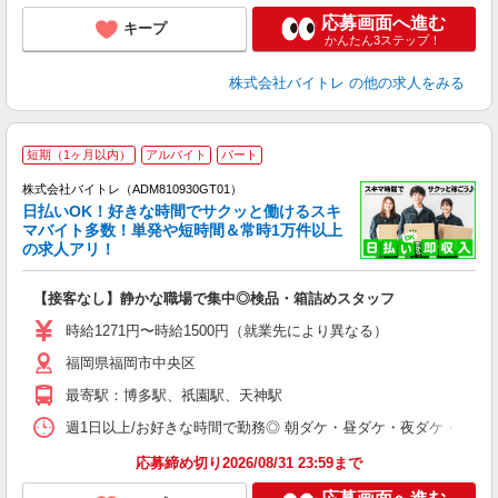
応募画面へ進む
キープ
かんたん3ステップ！
株式会社バイトレ
の他の求人をみる
短期（1ヶ月以内）
アルバイト
パート
株式会社バイトレ（ADM810930GT01）
く
日払いOK！好きな時間でサクッと働けるスキ
マバイト多数！単発や短時間＆常時1万件以上
☆
の求人アリ！
験
【接客なし】静かな職場で集中◎検品・箱詰めスタッフ
即
活
時給1271円〜時給1500円（就業先により異なる）
（
福岡県福岡市中央区
短
K
最寄駅：博多駅、祇園駅、天神駅
日
髪
週1日以上/お好きな時間で勤務◎ 朝ダケ・昼ダケ・夜ダケ・夜勤など、 ご自
応募締め切り2026/08/31 23:59まで