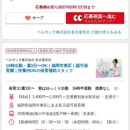
応募締め切り2027/02/09 23:59まで
応募画面へ進む
キープ
かんたん3ステップ！
ベルサンテ株式会社名古屋支社
の他の求人をみる
有休取得率80%以上
派遣社員
紹介予定派遣
ベルサンテ株式会社 名古屋支社
10時出勤・週3日〜OK｜福岡市東区｜認可保
育園｜扶養内OKの保育補助スタッフ
ベ
保育士/週3日〜 朝はゆっくり出勤 16時半退勤 残業なし 資格必須
入
活
【時給】1,400円〜1,500円＋交通費別途全額支給 ・交通費全
～
福岡県福岡市東区にある私立認可保育園
あ
フ
JR香椎線(海の中道線)(西戸崎〜香椎)「奈多駅」
扶
上
【勤務時間】 10：00〜16：30 （休憩時間：60分） 【勤務曜日