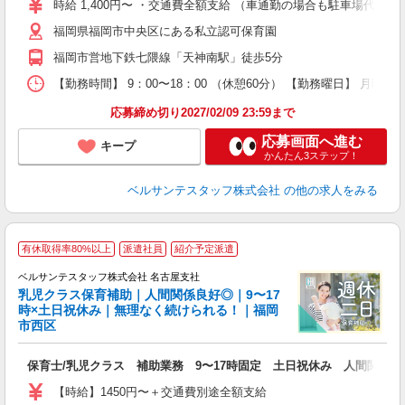
時給 1,400円〜 ・交通費全額支給 （車通勤の場合も駐車場代・
ク
福岡県福岡市中央区にある私立認可保育園
0
フ
福岡市営地下鉄七隈線「天神南駅」徒歩5分
副
【勤務時間】 9：00〜18：00 （休憩60分） 【勤務曜日】 月曜
率
応募締め切り2027/02/09 23:59まで
応募画面へ進む
キープ
かんたん3ステップ！
ベルサンテスタッフ株式会社
の他の求人をみる
有休取得率80%以上
派遣社員
紹介予定派遣
ベルサンテスタッフ株式会社 名古屋支社
乳児クラス保育補助｜人間関係良好◎｜9〜17
時×土日祝休み｜無理なく続けられる！｜福岡
市西区
ま
土
保育士/乳児クラス 補助業務 9〜17時固定 土日祝休み 人間関係◎
入
卒
【時給】1450円〜＋交通費別途全額支給
ク