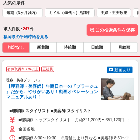
人気の条件
短期（3ヶ月以内）
ミドル（40代～）活躍中
主婦・主夫歓迎
求人件数 :
247
件
この検索条件を保存
福岡県の平均時給を見る
指定なし
新着順
時給順
日給順
月給順
有休取得率80%以上
正社員
動画あり
理容・美容プラージュ
【理容師・美容師】年商日本一の『プラージュ
』だから、やりがいあり！動画オペレーション
マニュアルあり！
ン
■理容師 スタイリスト ■美容師 スタイリスト
入
資
■理容師 トップスタイリスト 月給321,200円〜351,120円＋歩合
ブ
自
全国各地
ク
■理容師 8:30〜19:30 ※店舗により異なる ■美容師 8:30〜19