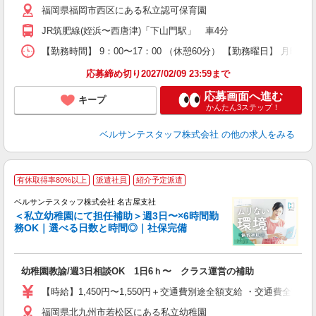
福岡県福岡市西区にある私立認可保育園
0
平
JR筑肥線(姪浜〜西唐津)「下山門駅」 車4分
K
以
【勤務時間】 9：00〜17：00 （休憩60分） 【勤務曜日】 月曜日
貯
応募締め切り2027/02/09 23:59まで
応募画面へ進む
キープ
かんたん3ステップ！
ベルサンテスタッフ株式会社
の他の求人をみる
有休取得率80%以上
派遣社員
紹介予定派遣
ベルサンテスタッフ株式会社 名古屋支社
＜私立幼稚園にて担任補助＞週3日〜×6時間勤
務OK｜選べる日数と時間◎｜社保完備
日
幼稚園教諭/週3日相談OK 1日6ｈ〜 クラス運営の補助
入
卒
【時給】1,450円〜1,550円＋交通費別途全額支給 ・交通費全
ク
福岡県北九州市若松区にある私立幼稚園
0