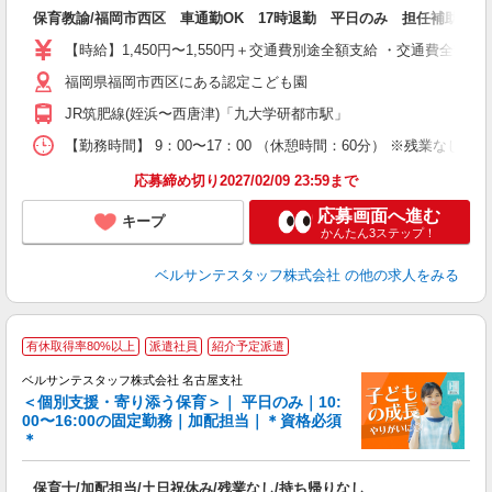
も
保育教諭/福岡市西区 車通勤OK 17時退勤 平日のみ 担任補助
入
卒
【時給】1,450円〜1,550円＋交通費別途全額支給 ・交通費全
ク
福岡県福岡市西区にある認定こども園
0
平
JR筑肥線(姪浜〜西唐津)「九大学研都市駅」
K
以
【勤務時間】 9：00〜17：00 （休憩時間：60分） ※残業なし
貯
応募締め切り2027/02/09 23:59まで
応募画面へ進む
キープ
かんたん3ステップ！
ベルサンテスタッフ株式会社
の他の求人をみる
有休取得率80%以上
派遣社員
紹介予定派遣
ベルサンテスタッフ株式会社 名古屋支社
＜個別支援・寄り添う保育＞｜ 平日のみ｜10:
00〜16:00の固定勤務｜加配担当｜＊資格必須
す
＊
入
保育士/加配担当/土日祝休み/残業なし/持ち帰りなし