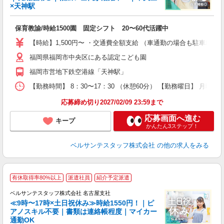
×天神駅
の
保育教諭/時給1500園 固定シフト 20〜60代活躍中
入
卒
【時給】1,500円〜 ・交通費全額支給 （車通勤の場合も駐車場
ク
福岡県福岡市中央区にある認定こども園
0
O
福岡市営地下鉄空港線「天神駅」
O
【勤務時間】 8：30〜17：30 （休憩60分） 【勤務曜日】 月曜日
研
応募締め切り2027/02/09 23:59まで
応募画面へ進む
キープ
かんたん3ステップ！
ベルサンテスタッフ株式会社
の他の求人をみる
＜
有休取得率80%以上
派遣社員
紹介予定派遣
ベルサンテスタッフ株式会社 名古屋支社
◆
≪9時〜17時×土日祝休み≫時給1550円！｜ピ
アノスキル不要｜書類は連絡帳程度｜マイカー
通勤OK