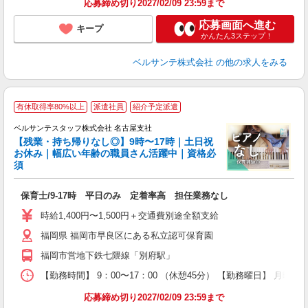
応募締め切り2027/02/09 23:59まで
応募画面へ進む
キープ
かんたん3ステップ！
ベルサンテ株式会社
の他の求人をみる
▼
有休取得率80%以上
派遣社員
紹介予定派遣
ベルサンテスタッフ株式会社 名古屋支社
【残業・持ち帰りなし◎】9時〜17時｜土日祝
ら
お休み｜幅広い年齢の職員さん活躍中｜資格必
須
こ
入
保育士/9-17時 平日のみ 定着率高 担任業務なし
卒
ク
時給1,400円〜1,500円＋交通費別途全額支給
0
福岡県 福岡市早良区にある私立認可保育園
フ
副
福岡市営地下鉄七隈線「別府駅」
率
【勤務時間】 9：00〜17：00 （休憩45分） 【勤務曜日】 月曜日
応募締め切り2027/02/09 23:59まで