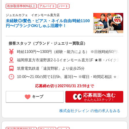
有休取得率80%以上
アルバイト
パート
ジュエルカフェ イオンモール直方店
未経験◎/髪色・ピアス・ネイル自由/時給1100
円〜/ブランクOK/しゅふ活躍中！
ん
接客スタッフ（ブランド・ジュエリー買取店）
女
時給1100円〜1300円（経験・能力による） ※日祝時給50円UP
ド
福岡県直方市湯野原2-1-1イオンモール直方1F ★車・バイク通勤O
日
ピ
筑豊電気鉄道「遠賀野駅」より徒歩25分
取
割
10:00〜21:00の間で1日5h、週3日〜 ※曜日・時間応相談 ★土日祝・長期
応募締め切り2027/01/31 23:59まで
応募画面へ進む
キープ
かんたん3ステップ！
株式会社クレイン
の他の求人をみる