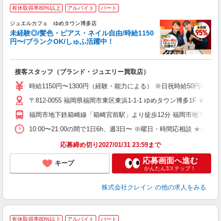
有休取得率80%以上
アルバイト
パート
ジュエルカフェ ゆめタウン博多店
未経験◎/髪色・ピアス・ネイル自由/時給1150
円〜/ブランクOK/しゅふ活躍中！
ん
接客スタッフ（ブランド・ジュエリー買取店）
女
時給1150円〜1300円（経験・能力による） ※日祝時給50円UP
ド
〒812-0055 福岡県福岡市東区東浜1-1-1 ゆめタウン博多1F ★車
日
ピ
福岡市地下鉄箱崎線「箱崎宮前駅」より徒歩12分 福岡市地下鉄箱
取
割
10:00〜21:00の間で1日6h、週3日〜 ※曜日・時間応相談 ★土日祝・長期勤務で
応募締め切り2027/01/31 23:59まで
応募画面へ進む
キープ
かんたん3ステップ！
株式会社クレイン
の他の求人をみる
有休取得率80%以上
アルバイト
パート