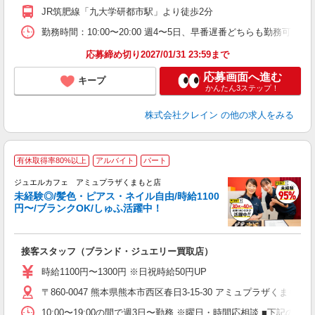
ピ
JR筑肥線「九大学研都市駅」より徒歩2分
取
割
勤務時間：10:00〜20:00 週4〜5日、早番遅番どちらも勤務可能な方 ※曜
応募締め切り2027/01/31 23:59まで
応募画面へ進む
キープ
かんたん3ステップ！
株式会社クレイン
の他の求人をみる
有休取得率80%以上
アルバイト
パート
ジュエルカフェ アミュプラザくまもと店
未経験◎/髪色・ピアス・ネイル自由/時給1100
円〜/ブランクOK/しゅふ活躍中！
ん
接客スタッフ（ブランド・ジュエリー買取店）
女
時給1100円〜1300円 ※日祝時給50円UP
ド
〒860-0047 熊本県熊本市西区春日3-15-30 アミュプラザくま
日
ピ
10:00〜19:00の間で週3日〜勤務 ※曜日・時間応相談 ■下記の