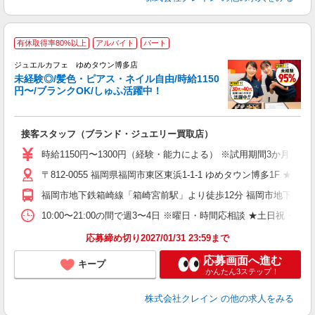
有休取得率80%以上
アルバイト
パート
ジュエルカフェ ゆめタウン博多店
未経験◎/髪色・ピアス・ネイル自由/時給1150
円〜/ブランクOK/しゅふ活躍中！
場
接客スタッフ（ブランド・ジュエリー買取店）
女
時給1150円〜1300円（経験・能力による） ※試用期間3か月（同条
ド
〒812-0055 福岡県福岡市東区東浜1-1-1 ゆめタウン博多1F ★車
日
ピ
福岡市地下鉄箱崎線「箱崎宮前駅」より徒歩12分 福岡市地下鉄箱
取
割
10:00〜21:00の間で週3〜4日 ※曜日・時間応相談 ★土日祝・長期勤務できる方歓迎
応募締め切り2027/01/31 23:59まで
応募画面へ進む
キープ
かんたん3ステップ！
株式会社クレイン
の他の求人をみる