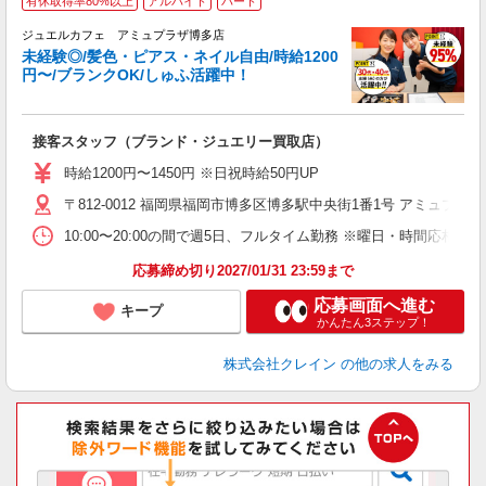
有休取得率80%以上
アルバイト
パート
ジュエルカフェ アミュプラザ博多店
未経験◎/髪色・ピアス・ネイル自由/時給1200
円〜/ブランクOK/しゅふ活躍中！
ん
接客スタッフ（ブランド・ジュエリー買取店）
女
時給1200円〜1450円 ※日祝時給50円UP
ド
〒812-0012 福岡県福岡市博多区博多駅中央街1番1号 アミュプラ
日
ピ
10:00〜20:00の間で週5日、フルタイム勤務 ※曜日・時間応相談 ★
取
割
応募締め切り2027/01/31 23:59まで
応募画面へ進む
キープ
かんたん3ステップ！
株式会社クレイン
の他の求人をみる