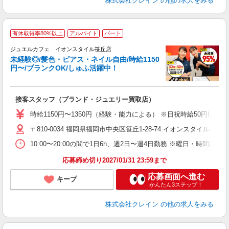
株式会社クレイン
の他の求人をみる
有休取得率80%以上
アルバイト
パート
ジュエルカフェ イオンスタイル笹丘店
未経験◎/髪色・ピアス・ネイル自由/時給1150
円〜/ブランクOK/しゅふ活躍中！
ど
接客スタッフ（ブランド・ジュエリー買取店）
女
時給1150円〜1350円（経験・能力による） ※日祝時給50円UP
ド
〒810-0034 福岡県福岡市中央区笹丘1-28-74 イオンスタイル笹丘
日
ピ
10:00〜20:00の間で1日6h、週2日〜週4日勤務 ※曜日・時間応相談 
取
割
応募締め切り2027/01/31 23:59まで
応募画面へ進む
キープ
かんたん3ステップ！
株式会社クレイン
の他の求人をみる