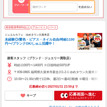
有休取得率80%以上
アルバイト
パート
ジュエルカフェ ゆめタウン久留米店
未経験◎/髪色・ピアス・ネイル自由/時給1100
円〜/ブランクOK/しゅふ活躍中！
ど
接客スタッフ（ブランド・ジュエリー買取店）
女
時給1100円〜1400円 ※日祝時給50円UP
ド
〒839-0865 福岡県久留米市新合川1-2-1 ゆめタウン久留米1F ★
日
ピ
10:00〜21:00の間で1日8h、週2日〜週4日勤務 ※曜日・時間応相談 
取
割
応募締め切り2027/01/31 23:59まで
応募画面へ進む
キープ
かんたん3ステップ！