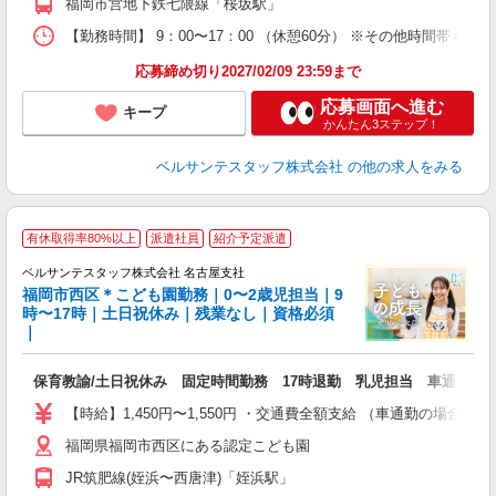
福岡市営地下鉄七隈線「桜坂駅」
上
蓄
【勤務時間】 9：00〜17：00 （休憩60分） ※その他時間帯
応募締め切り2027/02/09 23:59まで
応募画面へ進む
キープ
かんたん3ステップ！
ベルサンテスタッフ株式会社
の他の求人をみる
有休取得率80%以上
派遣社員
紹介予定派遣
ベルサンテスタッフ株式会社 名古屋支社
福岡市西区＊こども園勤務｜0〜2歳児担当｜9
時〜17時｜土日祝休み｜残業なし｜資格必須
｜
度
保育教諭/土日祝休み 固定時間勤務 17時退勤 乳児担当 車通勤OK
入
卒
【時給】1,450円〜1,550円 ・交通費全額支給 （車通勤の場合
ク
福岡県福岡市西区にある認定こども園
0
フ
JR筑肥線(姪浜〜西唐津)「姪浜駅」
副