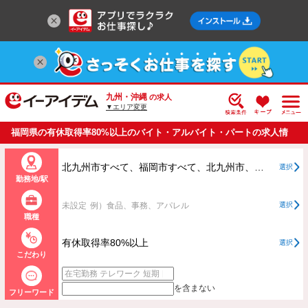
九州・沖縄
の求人
▼エリア変更
福岡県の有休取得率80%以上のバイト・アルバイト・パートの求人情
報一覧
北九州市すべて、福岡市すべて、北九州市、福岡市以外すべて
選択
勤務地/駅
未設定
例）食品、事務、アパレル
選択
職種
有休取得率80%以上
選択
こだわり
を含まない
フリーワード