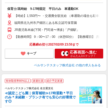
レ
保育士/高時給 9-17時固定 平日のみ 車通勤OK
入
卒
【時給】1,550円〜 ・交通費全額支給 （車通勤の場合も駐車場
ク
福岡県北九州市戸畑区にある私立認可保育園
0
O
JR鹿児島本線(下関・門司港〜博多)「戸畑駅」
O
【勤務時間】 9：00〜17：00 （休憩60分） 【勤務曜日】 月曜日
研
応募締め切り2027/02/09 23:59まで
応募画面へ進む
キープ
かんたん3ステップ！
ベルサンテスタッフ株式会社
の他の求人をみる
■
有休取得率80%以上
派遣社員
紹介予定派遣
ベルサンテスタッフ株式会社 名古屋支社
合
≪認定こども園｜保育補助≫17時退勤＊平日
のみ＊未経験・ブランク有でも安心の好環境で
す◎