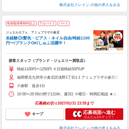
株式会社クレイン
の他の求人をみる
有休取得率80%以上
アルバイト
パート
ジュエルカフェ アミュプラザ小倉店
未経験◎/髪色・ピアス・ネイル自由/時給1100
円〜/ブランクOK/しゅふ活躍中！
お
保
接客スタッフ（ブランド・ジュエリー買取店）
女
時給1100円〜1250円 ※日祝時給50円UP
ド
福岡県北九州市小倉北区浅野1丁目1-1 アミュプラザ小倉西館B1F
日
ピ
小倉駅 徒歩1分
取
割
10:00〜20:00の間で1日6h、週3日 ※曜日・時間応相談 ★土日祝・長期勤
応募締め切り2027/01/31 23:59まで
応募画面へ進む
キープ
かんたん3ステップ！
株式会社クレイン
の他の求人をみる