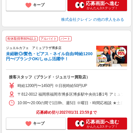
応募画面へ進む
キープ
かんたん3ステップ！
株式会社クレイン
の他の求人をみる
有休取得率80%以上
アルバイト
パート
ジュエルカフェ アミュプラザ博多店
未経験◎/髪色・ピアス・ネイル自由/時給1200
円〜/ブランクOK/しゅふ活躍中！
ん
接客スタッフ（ブランド・ジュエリー買取店）
女
時給1200円〜1450円 ※日祝時給50円UP
ド
〒812-0012 福岡県福岡市博多区博多駅中央街1番1号 アミュプラ
日
ピ
10:00〜20:00の間で1日8h、週5日 ※曜日・時間応相談 ★土日祝・長期勤務でき
取
割
応募締め切り2027/01/31 23:59まで
応募画面へ進む
キープ
かんたん3ステップ！