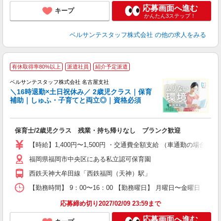
応募画面へ進む
キープ
かんたん3ステップ！
ベルサンテスタッフ株式会社
の他の求人をみる
有休取得率80%以上
派遣社員
紹介予定派遣
ベルサンテスタッフ株式会社 名古屋支社
＼16時退勤×土日祝休み／ 2歳児クラス｜保育
補助｜しゅふ・子育てと両立◎｜資格必須
い
み
保育士/2歳児クラス 残業・持ち帰りなし ブランク歓迎
入
卒
【時給】1,400円〜1,500円 ・交通費全額支給 （車通勤の場合
ク
福岡県福岡市中央区にある私立認可保育園
0
フ
西鉄天神大牟田線「西鉄福岡（天神）駅」
度
【勤務時間】 9：00〜16：00 【勤務曜日】 月曜日〜金曜日 （最
応募締め切り2027/02/09 23:59まで
応募画面へ進む