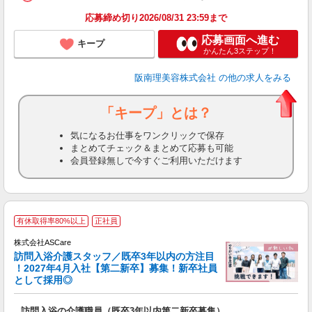
ン
応募締め切り2026/08/31 23:59まで
登
応募画面へ進む
キープ
かんたん3ステップ！
阪南理美容株式会社
の他の求人をみる
「キープ」とは？
気になるお仕事をワンクリックで保存
まとめてチェック＆まとめて応募も可能
会員登録無しで今すぐご利用いただけます
ア
有休取得率80%以上
正社員
リ
株式会社ASCare
訪問入浴介護スタッフ／既卒3年以内の方注目
！2027年4月入社【第二新卒】募集！新卒社員
として採用◎
［
訪問入浴の介護職員（既卒3年以内第二新卒募集）