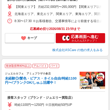
W
経
【関東エリア】 月給232,000円〜265,000円 【関東エリア
2
北海道エリア、東北エリア、関東エリア、東海エリア、関西エリア
率
8:30〜17:30 ※お客様都合、交通事情等により前後する場合あ
あ
応募締め切り2026/08/31 23:59まで
応募画面へ進む
キープ
かんたん3ステップ！
株式会社ASCare
の他の求人をみる
有休取得率80%以上
アルバイト
パート
ジュエルカフェ アミュプラザ小倉店
未経験◎/髪色・ピアス・ネイル自由/時給1100
円〜/ブランクOK/しゅふ活躍中！
ん
接客スタッフ（ブランド・ジュエリー買取店）
女
時給1100円〜1250円 ※日祝時給50円UP
ド