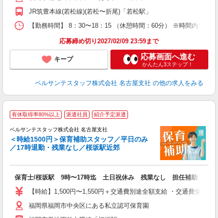
平
JR筑豊本線(若松線)(若松〜折尾)「若松駅」
K
以
【勤務時間】 8：30〜18：15 （休憩時間：60分） ※時間内で
貯
応募締め切り2027/02/09 23:59まで
応募画面へ進む
キープ
かんたん3ステップ！
ベルサンテスタッフ株式会社 名古屋支社
の他の求人をみる
有休取得率80%以上
派遣社員
紹介予定派遣
ベルサンテスタッフ株式会社 名古屋支社
＜時給1500円＞保育補助スタッフ／平日のみ
／17時退勤・残業なし／桜坂駅近郊
備
る
入
保育士/桜坂駅 9時〜17時迄 土日祝休み 残業なし 担任補助
卒
ク
【時給】1,500円〜1,550円＋交通費別途全額支給 ・交通費全
0
福岡県福岡市中央区にある私立認可保育園
フ
自