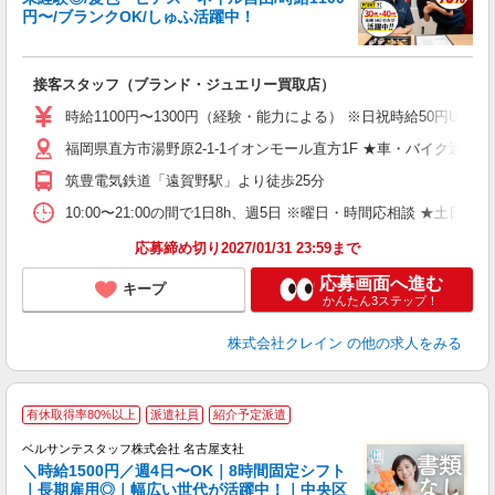
円〜/ブランクOK/しゅふ活躍中！
ん
接客スタッフ（ブランド・ジュエリー買取店）
女
時給1100円〜1300円（経験・能力による） ※日祝時給50円UP
ド
福岡県直方市湯野原2-1-1イオンモール直方1F ★車・バイク通勤O
日
ピ
筑豊電気鉄道「遠賀野駅」より徒歩25分
取
割
10:00〜21:00の間で1日8h、週5日 ※曜日・時間応相談 ★土日
応募締め切り2027/01/31 23:59まで
応募画面へ進む
キープ
かんたん3ステップ！
株式会社クレイン
の他の求人をみる
有休取得率80%以上
派遣社員
紹介予定派遣
ベルサンテスタッフ株式会社 名古屋支社
＼時給1500円／週4日〜OK｜8時間固定シフト
｜長期雇用◎｜幅広い世代が活躍中！｜中央区