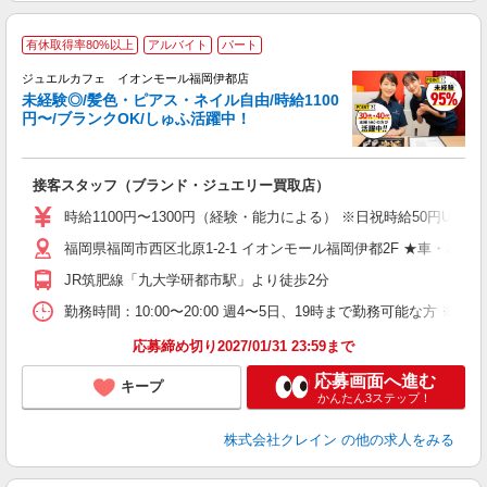
有休取得率80%以上
アルバイト
パート
ジュエルカフェ イオンモール福岡伊都店
未経験◎/髪色・ピアス・ネイル自由/時給1100
円〜/ブランクOK/しゅふ活躍中！
ど
接客スタッフ（ブランド・ジュエリー買取店）
女
時給1100円〜1300円（経験・能力による） ※日祝時給50円UP
ド
福岡県福岡市西区北原1-2-1 イオンモール福岡伊都2F ★車・バイ
日
ピ
JR筑肥線「九大学研都市駅」より徒歩2分
取
割
勤務時間：10:00〜20:00 週4〜5日、19時まで勤務可能な方 ※曜日・時間応
応募締め切り2027/01/31 23:59まで
応募画面へ進む
キープ
かんたん3ステップ！
株式会社クレイン
の他の求人をみる