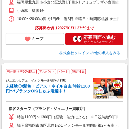
福岡県北九州市小倉北区浅野1丁目1-1 アミュプラザ小倉西館B1F
日
ピ
小倉駅 徒歩1分
取
割
10:00〜20:00の間で1日6h、週3日 ※曜日・時間応相談 ★土日祝・長期勤
応募締め切り2027/01/31 23:59まで
応募画面へ進む
キープ
かんたん3ステップ！
株式会社クレイン
の他の求人をみる
有休取得率80%以上
アルバイト
パート
契約社員
ジュエルカフェ イオンモール福岡伊都店
未経験◎/髪色・ピアス・ネイル自由/時給1100
円〜/ブランクOK/しゅふ活躍中！
ど
接客スタッフ（ブランド・ジュエリー買取店）
女
時給1100円〜1300円（経験・能力による） ※日祝時給50円UP
ド
福岡県福岡市西区北原1-2-1 イオンモール福岡伊都2F ★車・バイ
日