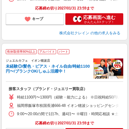
取
割
応募締め切り2027/01/31 23:59まで
応募画面へ進む
キープ
かんたん3ステップ！
株式会社クレイン
の他の求人をみる
有休取得率80%以上
アルバイト
パート
ジュエルカフェ イオン穂波店
未経験◎/髪色・ピアス・ネイル自由/時給1100
円〜/ブランクOK/しゅふ活躍中！
ん
接客スタッフ（ブランド・ジュエリー買取店）
女
時給1100円〜1300円（経験・能力による） ※日祝時給50円UP
ド
福岡県飯塚市枝国長浦666-48 イオン穂波ショッピングセンター1F
日
ピ
9:00〜20:00の間で1日7h、週4日〜 ※曜日・時間応相談 ★土
取
割
応募締め切り2027/01/31 23:59まで