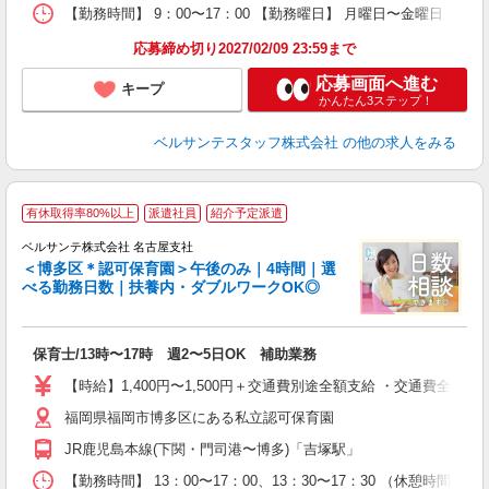
【勤務時間】 9：00〜17：00 【勤務曜日】 月曜日〜金曜日
率
応募締め切り2027/02/09 23:59まで
応募画面へ進む
キープ
かんたん3ステップ！
ベルサンテスタッフ株式会社
の他の求人をみる
≪
有休取得率80%以上
派遣社員
紹介予定派遣
0
ベルサンテ株式会社 名古屋支社
＜博多区＊認可保育園＞午後のみ｜4時間｜選
べる勤務日数｜扶養内・ダブルワークOK◎
ノ
入
保育士/13時〜17時 週2〜5日OK 補助業務
活
～
【時給】1,400円〜1,500円＋交通費別途全額支給 ・交通費全
あ
福岡県福岡市博多区にある私立認可保育園
固
通
JR鹿児島本線(下関・門司港〜博多)「吉塚駅」
O
得
【勤務時間】 13：00〜17：00、13：30〜17：30 （休憩時間