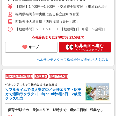
卒
ク
【時給】1,400円〜1,500円 ・交通費全額支給 （車通勤の場合
0
福岡県福岡市中央区にある私立認可保育園
フ
西鉄天神大牟田線「西鉄福岡（天神）駅」
度
【勤務時間】 9：00〜16：00 【勤務曜日】 月曜日〜金曜日
応募締め切り2027/02/09 23:59まで
応募画面へ進む
キープ
かんたん3ステップ！
ベルサンテスタッフ株式会社
の他の求人をみる
有休取得率80%以上
派遣社員
紹介予定派遣
ベルサンテスタッフ株式会社 名古屋支社
＼フルタイムで収入安定◎／天神エリア・駅チ
カで通勤ラクラク♪｜9時〜18時×週5日｜2歳児
クラス担当
ま
の
保育士/駅チカ 天神エリア 18時まで 週休二日制 残業なし
入
卒