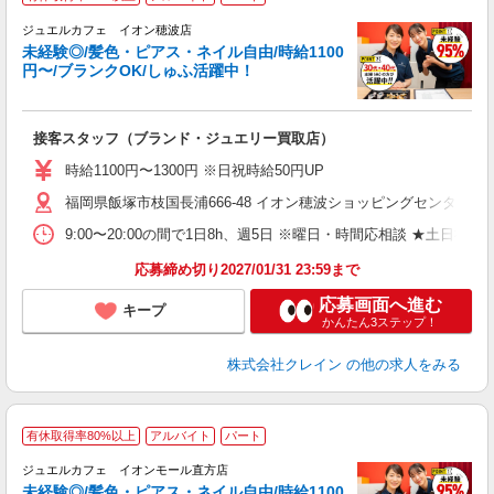
ジュエルカフェ イオン穂波店
未経験◎/髪色・ピアス・ネイル自由/時給1100
円〜/ブランクOK/しゅふ活躍中！
ん
接客スタッフ（ブランド・ジュエリー買取店）
女
時給1100円〜1300円 ※日祝時給50円UP
ド
福岡県飯塚市枝国長浦666-48 イオン穂波ショッピングセンター1F
日
ピ
9:00〜20:00の間で1日8h、週5日 ※曜日・時間応相談 ★土日
取
割
応募締め切り2027/01/31 23:59まで
応募画面へ進む
キープ
かんたん3ステップ！
株式会社クレイン
の他の求人をみる
有休取得率80%以上
アルバイト
パート
ジュエルカフェ イオンモール直方店
未経験◎/髪色・ピアス・ネイル自由/時給1100