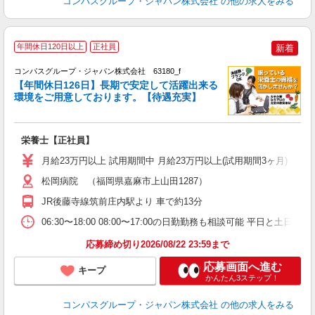
コンパスグループ・ジャパン株式会社
の他の求人をみる
年間休日120日以上
正社員
新着
コンパスグループ・ジャパン株式会社 63180_f
【年間休日126日】長期で安定して活躍出来る
環境をご用意しております。【待遇充実】
す
入
卒
栄養士【正社員】
ミ
あ
月給23万円以上 試用期間中 月給23万円以上(試用期間3ヶ月) 
休
K
松岡病院 （福岡県嘉麻市上山田1287）
JR後藤寺線筑前庄内駅より 車で約13分
06:30〜18:00 08:00〜17:00の日勤勤務も相談可能 平日と
応募締め切り2026/08/22 23:59まで
応募画面へ進む
キープ
かんたん3ステップ！
コンパスグループ・ジャパン株式会社
の他の求人をみる