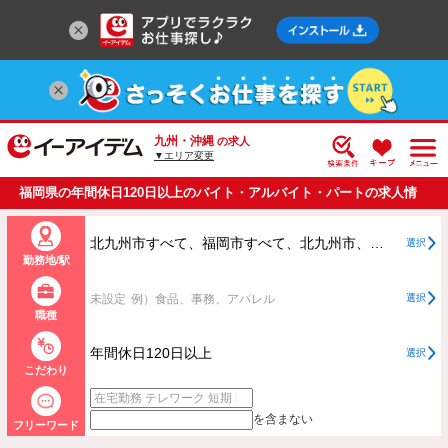
九州・沖縄
の求人
▼エリア変更
福岡県の年間休日120日以上のバイト・アルバイト・パートの求人情
報一覧
北九州市すべて、福岡市すべて、北九州市、福岡市以外すべて
選択
勤務地/駅
未設定
例）食品、事務、アパレル
選択
職種
年間休日120日以上
選択
こだわり
を含まない
フリーワード