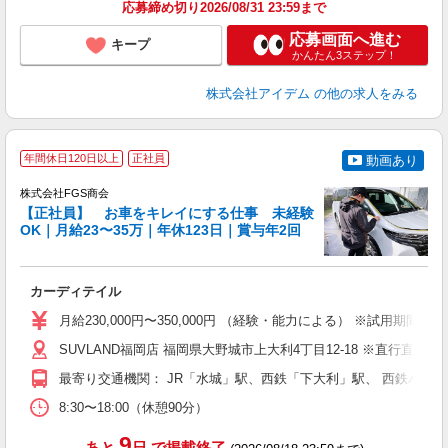
応募締め切り2026/08/31 23:59まで
応募画面へ進む
キープ
かんたん3ステップ！
株式会社アイデム
の他の求人をみる
年間休日120日以上
正社員
動画あり
株式会社FGS商会
【正社員】 お車をキレイにする仕事 未経験
OK｜月給23〜35万｜年休123日｜賞与年2回
験
未
ス
カーディテイル
車
月給230,000円〜350,000円 （経験・能力による） ※試用期間3
SUVLAND福岡店 福岡県大野城市上大利4丁目12-18 ※直行直帰あ
最寄り交通機関： JR「水城」駅、西鉄「下大利」駅、 西鉄バス
8:30〜18:00（休憩90分）
9
あと
日
で掲載終了