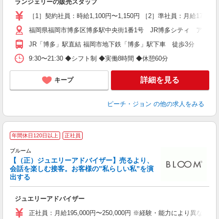
ランジェリーの販売スタッフ
［1］契約社員：時給1,100円〜1,150円 ［2］準社員：月給178,000円
福岡県福岡市博多区博多駅中央街1番1号 JR博多シティ アミュ
JR「博多」駅直結 福岡市地下鉄「博多」駅下車 徒歩3分
9:30〜21:30 ◆シフト制 ◆実働8時間 ◆休憩60分
詳細を見る
キープ
ピーチ・ジョン
の他の求人をみる
年間休日120日以上
正社員
ブルーム
【（正）ジュエリーアドバイザー】売るより、
会話を楽しむ接客。お客様の”私らしい私”を演
出する
未
夕
ジュエリーアドバイザー
ブ
正社員：月給195,000円〜250,000円 ※経験・能力により異な