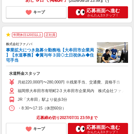
(2026/08/18 23:59まで)
応募画面へ進む
キープ
かんたん3ステップ！
年間休日120日以上
正社員
★
株式会社ファノバ
事業拡大につき急募☆勤務地【大牟田市企業局
】【水道事務】◆賞与年３回◇土日祝休み◆住
宅手当
せ
水道料金スタッフ
入
迎
月給220,000円〜280,000円 ※残業手当、交通費、資格手当
0
福岡県大牟田市有明町2-3 大牟田市企業局内 株式会社ファノバ 
転
JR「大牟田」駅より徒歩3分
職
・8:30〜17:15（休憩60分）
応募締め切り2027/07/31 23:59まで
応募画面へ進む
キープ
かんたん3ステップ！