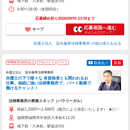
地下鉄「六本松」駅徒歩3分
9:00〜18:00（休憩60分）
応募締め切り2026/09/05 23:59まで
応募画面へ進む
キープ
かんたん3ステップ！
弁護士法人 染矢修孝法律事務所
の他の求人をみる
年間休日120日以上
アルバイト
パート
動画あり
新着
弁護士法人 染矢修孝法律事務所
弁護士の下で様々な 有資格者とも関われるお
仕事。相続に強い法律事務所で、パート勤務で
働けるチャンス！
の
法律事務所の事務スタッフ（パラリーガル）
経
以
時給1,200円〜1,500円（能力により決定いたします） ★試用期間
支
福岡県福岡市中央区六本松4-11-25
地下鉄「六本松」駅徒歩5分