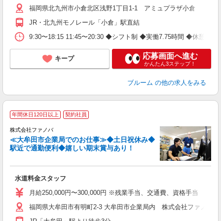
福岡県北九州市小倉北区浅野1丁目1-1 アミュプラザ小倉
JR・北九州モノレール「小倉」駅直結
9:30〜18:15 11:45〜20:30 ◆シフト制 ◆実働7.75時間 
応募画面へ進む
キープ
かんたん3ステップ！
ブルーム
の他の求人をみる
年間休日120日以上
契約社員
株式会社ファノバ
≪大牟田市企業局でのお仕事≫◆土日祝休み◆
駅近で通勤便利◆嬉しい期末賞与あり！
皆
入
み
水道料金スタッフ
K
貸
月給250,000円〜300,000円 ※残業手当、交通費、資格手当 別途
福岡県大牟田市有明町2-3 大牟田市企業局内 株式会社ファノバ