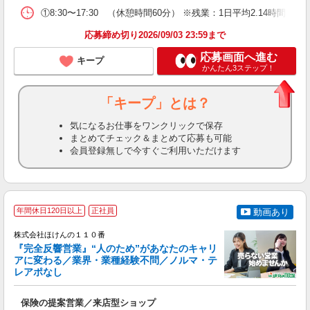
①8:30〜17:30 （休憩時間60分） ※残業：1日平均2.14時間（2
応募締め切り2026/09/03 23:59まで
応募画面へ進む
キープ
かんたん3ステップ！
「キープ」とは？
気になるお仕事をワンクリックで保存
まとめてチェック＆まとめて応募も可能
会員登録無しで今すぐご利用いただけます
＊
年間休日120日以上
正社員
動画あり
株式会社ほけんの１１０番
『完全反響営業』“人のため”があなたのキャリ
アに変わる／業界・業種経験不問／ノルマ・テ
基
レアポなし
(
年
保険の提案営業／来店型ショップ
入