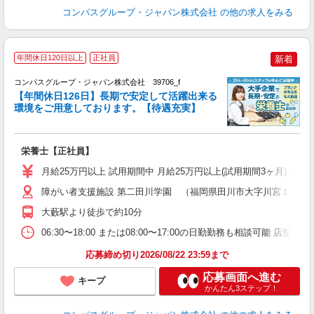
コンパスグループ・ジャパン株式会社
の他の求人をみる
年間休日120日以上
正社員
新着
コンパスグループ・ジャパン株式会社 39706_f
【年間休日126日】長期で安定して活躍出来る
環境をご用意しております。【待遇充実】
す
入
卒
栄養士【正社員】
ミ
あ
月給25万円以上 試用期間中 月給25万円以上(試用期間3ヶ月) 
休
勤
障がい者支援施設 第二田川学園 （福岡県田川市大字川宮１５２
大藪駅より徒歩で約10分
06:30〜18:00 または08:00〜17:00の日勤勤務も相談可能 
応募締め切り2026/08/22 23:59まで
応募画面へ進む
キープ
かんたん3ステップ！