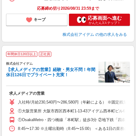
応募締め切り2026/08/31 23:59まで
応募画面へ進む
キープ
かんたん3ステップ！
株式会社アイデム
の他の求人をみる
年間休日120日以上
正社員
株式会社アイデム
【求人メディアの営業】経験・男女不問！年間
休日126日でプライベート充実！
す
求人メディアの営業
入
格
入社時/月給230,540円〜286,580円（年齢による） ※固定
間
①大阪営業所 大阪市西区西本町1-13-43アイデム西本町ビル6Ｆ 
①OsakaMetro・四つ橋線「本町駅」徒歩3分 ②地下鉄「四条
あ
8:45〜17:30 ※土曜出勤時（8:45〜15:00） ＜ある1