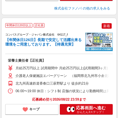
株式会社ファノバ
の他の求人をみる
年間休日120日以上
正社員
新着
コンパスグループ・ジャパン株式会社 64117_f
【年間休日126日】長期で安定して活躍出来る
環境をご用意しております。【待遇充実】
か
入
卒
栄養士責任者【正社員】
ミ
あ
月給25万円以上 試用期間中 月給25万円以上(試用期間3ヶ月) 
休
助
介護老人保健施設エバーグリーン （福岡県北九州市小倉北区片野新
北九州高速鉄道香春口三萩野駅より 徒歩約21分
06:00〜19:00 休日：シフト制 店舗の状況により勤務時間は異なり
応募締め切り2026/08/22 23:59まで
応募画面へ進む
キープ
かんたん3ステップ！