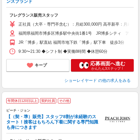
ンスブランド
未
休
フレグランス販売スタッフ
正社員（大卒・専門卒含む）：月給300,000円 高卒新卒：月給220
福岡県福岡市博多区博多駅中央街1番1号 JR博多シティ アミュ
JR「博多」駅直結 福岡市地下鉄「博多」駅下車 徒歩3分
9:30〜21:30 ◆シフト制 ◆実働8時間 ◆休憩60分
応募画面へ進む
キープ
かんたん3ステップ！
ショーレイヤード
の他の求人をみる
年間休日120日以上
契約社員
その他
ピーチ・ジョン
【（契・準）販売】スタッフ8割が未経験のス
ま
タート！接客はもちろん下着に関する専門知識
未
も身につきます
0
あ