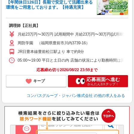
【年間休日126日】長期で安定して活躍出来る
環境をご用意しております。【待遇充実】
調理師【正社員】
入
卒
月給23万円〜30万円 試用期間中 月給23万円〜30万円(試用期
ミ
あ
周防学園 （福岡県豊前市川内3739-16）
休
JR日豊本線豊前松江駅より 車で約8分
K
05:00〜19:00 平日と土日の内 店舗の状況により勤務時間は異なり
応募締め切り2026/08/22 23:59まで
応募画面へ進む
キープ
かんたん3ステップ！
コンパスグループ・ジャパン株式会社
の他の求人をみる