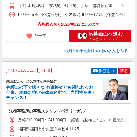
ィ
［1］JR総武線・東武亀戸線「亀戸」駅、都営新宿線「西大島」駅より
8:00〜16:45（休憩60分） ※内勤時 9:00〜17:30（休憩45分
応募締め切り2026/08/27 23:59まで
応募画面へ進む
キープ
かんたん3ステップ！
日鉄防食株式会社
の他の求人をみる
年間休日120日以上
正社員
動画あり
新着
弁護士法人 染矢修孝法律事務所
弁護士の下で様々な 有資格者とも関われるお
仕事。相続に強い法律事務所で、専門性を磨く
チャンス！
の
法律事務所の事務スタッフ（パラリーガル）
経
以
月給216,000円〜241,000円 （経験・能力による） ※固定残業代（3
支
福岡県福岡市中央区六本松4-11-25