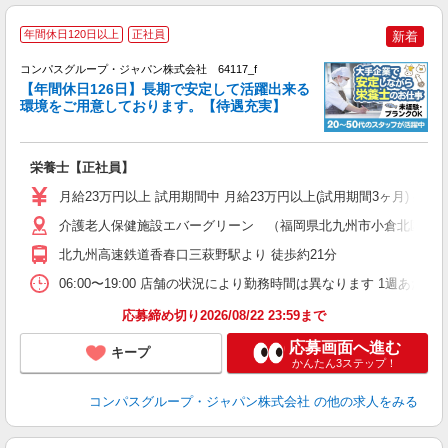
年間休日120日以上
正社員
新着
コンパスグループ・ジャパン株式会社 64117_f
【年間休日126日】長期で安定して活躍出来る
環境をご用意しております。【待遇充実】
か
栄養士【正社員】
入
卒
月給23万円以上 試用期間中 月給23万円以上(試用期間3ヶ月) 
ミ
あ
介護老人保健施設エバーグリーン （福岡県北九州市小倉北区片野新
休
北九州高速鉄道香春口三萩野駅より 徒歩約21分
助
06:00〜19:00 店舗の状況により勤務時間は異なります 1週あたり4
応募締め切り2026/08/22 23:59まで
応募画面へ進む
キープ
かんたん3ステップ！
コンパスグループ・ジャパン株式会社
の他の求人をみる