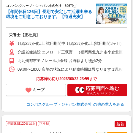
コンパスグループ・ジャパン株式会社 39679_f
【年間休日126日】長期で安定して活躍出来る
環境をご用意しております。【待遇充実】
か
栄養士【正社員】
入
卒
月給23万円以上 試用期間中 月給23万円以上(試用期間3ヶ月) 
ミ
あ
介護老健施設 エメロード三萩野 （福岡県北九州市小倉北区東篠
休
北九州都市モノレール小倉線 片野駅より徒歩2分
通
09:00〜18:00 店舗の状況により勤務時間は異なります 1週あたり4
応募締め切り2026/08/22 23:59まで
応募画面へ進む
キープ
かんたん3ステップ！
コンパスグループ・ジャパン株式会社
の他の求人をみる
年間休日120日以上
正社員
新着