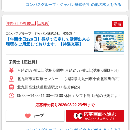
コンパスグループ・ジャパン株式会社
の他の求人をみる
年間休日120日以上
正社員
新着
コンパスグループ・ジャパン株式会社 63105_f
【年間休日126日】長期で安定して活躍出来る
環境をご用意しております。【待遇充実】
残
入
卒
栄養士【正社員】
ミ
あ
月給24万円以上 試用期間中 月給24万円以上(試用期間3ヶ月) 
休
副
北九州市立医療センター （福岡県北九州市小倉北区馬借2丁目1-
北九州高速鉄道旦過駅より 徒歩約2分
05:00〜14:00 11:00〜20:00 休日：シフト制 店舗の状況によ
応募締め切り2026/08/22 23:59まで
応募画面へ進む
キープ
かんたん3ステップ！
コンパスグループ・ジャパン株式会社
の他の求人をみる