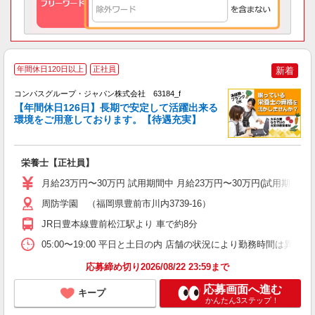
年間休日120日以上
正社員
新着
コンパスグループ・ジャパン株式会社 63184_f
【年間休日126日】長期で安定して活躍出来る
環境をご用意しております。【待遇充実】
栄養士【正社員】
入
卒
月給23万円〜30万円 試用期間中 月給23万円〜30万円(試用期
ミ
あ
周防学園 （福岡県豊前市川内3739-16）
休
JR日豊本線豊前松江駅より 車で約8分
K
05:00〜19:00 平日と土日の内 店舗の状況により勤務時間は異なり
応募締め切り2026/08/22 23:59まで
応募画面へ進む
キープ
かんたん3ステップ！