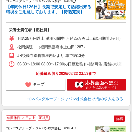
コンパスグループ・ジャパン株式会社 63180_f
【年間休日126日】長期で安定して活躍出来る
環境をご用意しております。【待遇充実】
か
入
卒
栄養士責任者【正社員】
ミ
あ
月給25万円以上 試用期間中 月給25万円以上(試用期間3ヶ月) 
休
助
松岡病院 （福岡県嘉麻市上山田1287）
JR後藤寺線筑前庄内駅より 車で約13分
06:30〜18:00 08:00〜17:00の日勤勤務も相談可能 店舗の状
応募締め切り2026/08/22 23:59まで
応募画面へ進む
キープ
かんたん3ステップ！
コンパスグループ・ジャパン株式会社
の他の求人をみる
年間休日120日以上
正社員
新着
コンパスグループ・ジャパン株式会社 63184_f