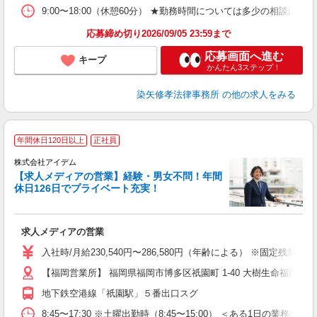
9:00〜18:00（休憩60分） ★勤務時間については多少の相談は可
応募締め切り2026/09/05 23:59まで
応募画面へ進む
キープ
かんたん3ステップ！
染矢修孝法律事務所
の他の求人をみる
年間休日120日以上
正社員
株式会社アイデム
【求人メディアの営業】経験・男女不問！年間
休日126日でプライベート充実！
す
求人メディアの営業
入
経
入社時/月給230,540円〜286,580円（年齢による） ※固定
以
【福岡営業所】 福岡県福岡市博多区祇園町 1-40 大樹生命福岡
役
地下鉄空港線「祇園駅」５番出口スグ
8:45〜17:30 ※土曜出勤時（8:45〜15:00） ＜ある1