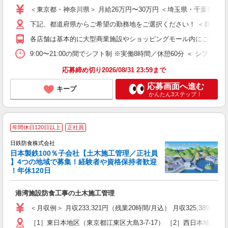
第
＜東京都・神奈川県＞ 月給26万円〜30万円 ＜埼玉県・千葉県＞ 
K
煙
下記、都道府県からご希望の勤務地をご選択ください！ ＜群馬県＞ ・
K
各店舗は基本的に大型商業施設やショッピングモール内にございま
9:00〜21:00の間でシフト制 ※実働8時間／休憩60分 ＜ シフト
あ
応募締め切り2026/08/31 23:59まで
応募画面へ進む
キープ
かんたん3ステップ！
年間休日120日以上
正社員
日鉄防食株式会社
日本製鉄100％子会社【土木施工管理／正社員
】4つの地域で募集！経験者や資格保持者歓迎
！年休120日
備
港湾施設防食工事の土木施工管理
入
ス
＜月収例＞ 月収233,321円（残業20時間/月込） 月収325,389円
ル
［1］東日本地区（東京都江東区大島3-7-17） ［2］西日本地区