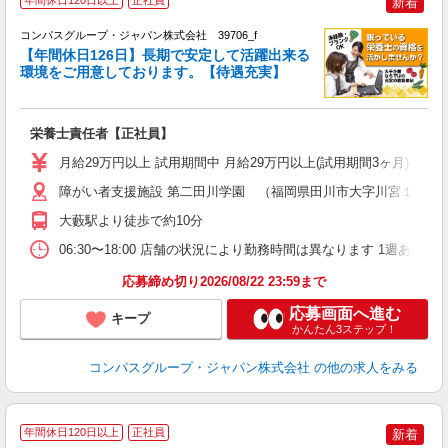
年間休日120日以上
正社員
新着
コンパスグループ・ジャパン株式会社 39706_f
【年間休日126日】長期で安定して活躍出来る
環境をご用意しております。【待遇充実】
か
入
卒
栄養士責任者【正社員】
ミ
あ
月給29万円以上 試用期間中 月給29万円以上(試用期間3ヶ月) 
休
通
障がい者支援施設 第二田川学園 （福岡県田川市大字川宮１５２
大藪駅より徒歩で約10分
06:30〜18:00 店舗の状況により勤務時間は異なります 1週あたり4
応募締め切り2026/08/22 23:59まで
応募画面へ進む
キープ
かんたん3ステップ！
コンパスグループ・ジャパン株式会社
の他の求人をみる
年間休日120日以上
正社員
新着