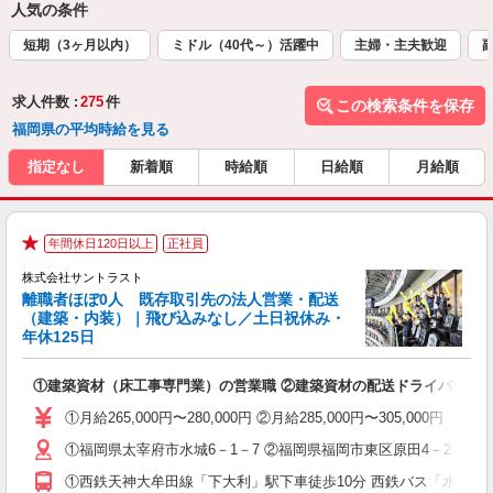
人気の条件
短期（3ヶ月以内）
ミドル（40代～）活躍中
主婦・主夫歓迎
求人件数 :
275
件
この検索条件を保存
福岡県の平均時給を見る
指定なし
新着順
時給順
日給順
月給順
年間休日120日以上
正社員
★
株式会社サントラスト
離職者ほぼ0人 既存取引先の法人営業・配送
（建築・内装）｜飛び込みなし／土日祝休み・
年休125日
は
①建築資材（床工事専門業）の営業職 ②建築資材の配送ドライバー
未
休
①月給265,000円〜280,000円 ②月給285,000円〜305,0
①福岡県太宰府市水城6－1－7 ②福岡県福岡市東区原田4－2－21
①西鉄天神大牟田線「下大利」駅下車徒歩10分 西鉄バス「水城」