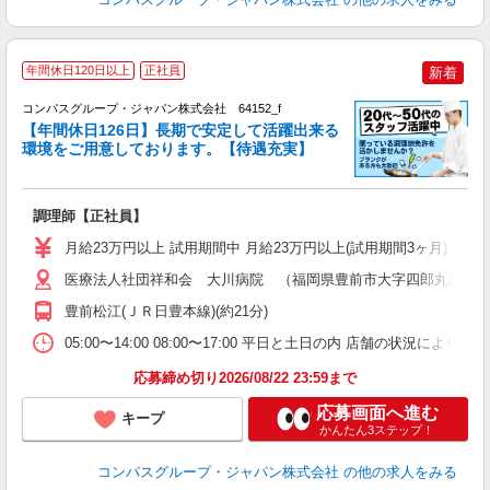
年間休日120日以上
正社員
新着
コンパスグループ・ジャパン株式会社 64152_f
【年間休日126日】長期で安定して活躍出来る
環境をご用意しております。【待遇充実】
調理師【正社員】
入
卒
月給23万円以上 試用期間中 月給23万円以上(試用期間3ヶ月) 
ミ
あ
医療法人社団祥和会 大川病院 （福岡県豊前市大字四郎丸281
休
豊前松江(ＪＲ日豊本線)(約21分)
K
05:00〜14:00 08:00〜17:00 平日と土日の内 店舗の状況によ
応募締め切り2026/08/22 23:59まで
応募画面へ進む
キープ
かんたん3ステップ！
コンパスグループ・ジャパン株式会社
の他の求人をみる