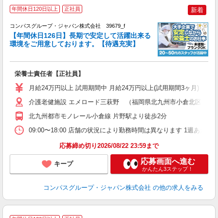
年間休日120日以上
正社員
新着
コンパスグループ・ジャパン株式会社 39679_f
【年間休日126日】長期で安定して活躍出来る
環境をご用意しております。【待遇充実】
か
入
卒
栄養士責任者【正社員】
ミ
あ
月給24万円以上 試用期間中 月給24万円以上(試用期間3ヶ月) 
休
通
介護老健施設 エメロード三萩野 （福岡県北九州市小倉北区東篠
北九州都市モノレール小倉線 片野駅より徒歩2分
09:00〜18:00 店舗の状況により勤務時間は異なります 1週あたり4
応募締め切り2026/08/22 23:59まで
応募画面へ進む
キープ
かんたん3ステップ！
コンパスグループ・ジャパン株式会社
の他の求人をみる