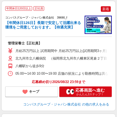
年間休日120日以上
正社員
新着
コンパスグループ・ジャパン株式会社 39690_f
【年間休日126日】長期で安定して活躍出来る
環境をご用意しております。【待遇充実】
す
入
卒
管理栄養士【正社員】
ミ
あ
月給25万円以上 試用期間中 月給25万円以上(試用期間3ヶ月) 
休
車
北九州市立八幡病院 （福岡県北九州市八幡東区尾倉２丁目６?２
八幡駅から徒歩9分
05:00〜14:00 10:00〜19:00 店舗の状況により勤務時間は異なり
応募締め切り2026/08/22 23:59まで
応募画面へ進む
キープ
かんたん3ステップ！
コンパスグループ・ジャパン株式会社
の他の求人をみる