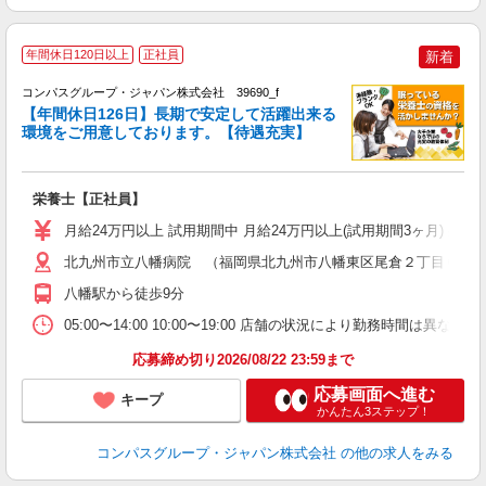
年間休日120日以上
正社員
新着
コンパスグループ・ジャパン株式会社 39690_f
【年間休日126日】長期で安定して活躍出来る
環境をご用意しております。【待遇充実】
す
入
卒
栄養士【正社員】
ミ
あ
月給24万円以上 試用期間中 月給24万円以上(試用期間3ヶ月) 
休
車
北九州市立八幡病院 （福岡県北九州市八幡東区尾倉２丁目６?２
八幡駅から徒歩9分
05:00〜14:00 10:00〜19:00 店舗の状況により勤務時間は異なり
応募締め切り2026/08/22 23:59まで
応募画面へ進む
キープ
かんたん3ステップ！
コンパスグループ・ジャパン株式会社
の他の求人をみる