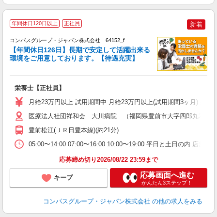
年間休日120日以上
正社員
新着
コンパスグループ・ジャパン株式会社 64152_f
【年間休日126日】長期で安定して活躍出来る
環境をご用意しております。【待遇充実】
か
栄養士【正社員】
入
卒
月給23万円以上 試用期間中 月給23万円以上(試用期間3ヶ月) 
ミ
あ
医療法人社団祥和会 大川病院 （福岡県豊前市大字四郎丸281
休
豊前松江(ＪＲ日豊本線)(約21分)
K
05:00〜14:00 07:00〜16:00 10:00〜19:00 平日と土日
応募締め切り2026/08/22 23:59まで
応募画面へ進む
キープ
かんたん3ステップ！
コンパスグループ・ジャパン株式会社
の他の求人をみる