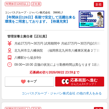
年間休日120日以上
正社員
新着
コンパスグループ・ジャパン株式会社 39690_f
【年間休日126日】長期で安定して活躍出来る
環境をご用意しております。【待遇充実】
か
入
卒
管理栄養士責任者【正社員】
ミ
あ
月給27万円〜30万円 試用期間中 月給27万円〜30万円(試用期
休
車
北九州市立八幡病院 （福岡県北九州市八幡東区尾倉２丁目６?２
八幡駅から徒歩9分
09:00〜18:00 店舗の状況により勤務時間は異なります 1週あたり4
応募締め切り2026/08/22 23:59まで
応募画面へ進む
キープ
かんたん3ステップ！
コンパスグループ・ジャパン株式会社
の他の求人をみる