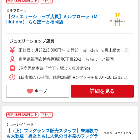
年間休日120日以上
正社員
ミルフローラ
【ジュエリーショップ店員】ミルフローラ（M
illuflora） ららぽーと福岡店
場
未
夕
ジュエリーショップ店員
正社員：月給213,000円〜 ※昇給・賞与あり ※月末締め・25日払
福岡県福岡市博多区那珂6丁目23-1 ららぽーと福岡
JR鹿児島本線「竹下」駅より徒歩約9分
1日実働7.75時間、休憩1時間 ■シフト例■ 9:30〜18:15 12:15〜21:0
詳細を見る
キープ
年間休日120日以上
正社員
ショーレイヤード
【（正）フレグランス販売スタッフ】未経験で
も大歓迎！男女ともに人気の日本発のフレグラ
ご