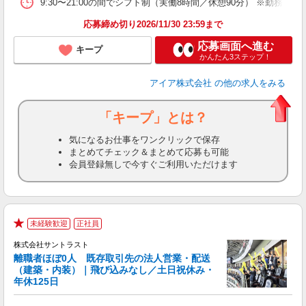
9:30〜21:00の間でシフト制（実働8時間／休憩90分） ※勤務時
応募締め切り2026/11/30 23:59まで
応募画面へ進む
キープ
かんたん3ステップ！
アイア株式会社
の他の求人をみる
「キープ」とは？
気になるお仕事をワンクリックで保存
まとめてチェック＆まとめて応募も可能
会員登録無しで今すぐご利用いただけます
未経験歓迎
正社員
★
株式会社サントラスト
離職者ほぼ0人 既存取引先の法人営業・配送
（建築・内装）｜飛び込みなし／土日祝休み・
年休125日
は