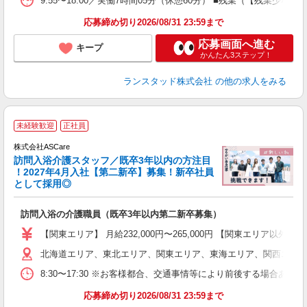
9:55〜18:00／実働7時間05分（休憩60分） ■残業（【残業少な
応募締め切り2026/08/31 23:59まで
応募画面へ進む
キープ
かんたん3ステップ！
ランスタッド株式会社
の他の求人をみる
ア
未経験歓迎
正社員
リ
株式会社ASCare
訪問入浴介護スタッフ／既卒3年以内の方注目
！2027年4月入社【第二新卒】募集！新卒社員
として採用◎
［
訪問入浴の介護職員（既卒3年以内第二新卒募集）
W
経
【関東エリア】 月給232,000円〜265,000円 【関東エリア
2
北海道エリア、東北エリア、関東エリア、東海エリア、関西エリア
率
8:30〜17:30 ※お客様都合、交通事情等により前後する場合あ
あ
応募締め切り2026/08/31 23:59まで