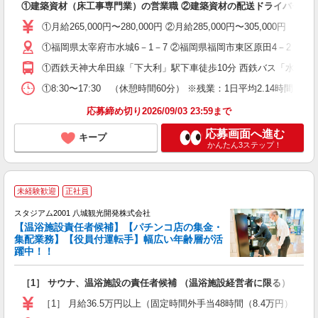
①建築資材（床工事専門業）の営業職 ②建築資材の配送ドライバー
未
休
①月給265,000円〜280,000円 ②月給285,000円〜305,0
①福岡県太宰府市水城6－1－7 ②福岡県福岡市東区原田4－2－21
①西鉄天神大牟田線「下大利」駅下車徒歩10分 西鉄バス「水城」
①8:30〜17:30 （休憩時間60分） ※残業：1日平均2.14時間（2
応募締め切り2026/09/03 23:59まで
応募画面へ進む
キープ
かんたん3ステップ！
未経験歓迎
正社員
スタジアム2001 八城観光開発株式会社
【温浴施設責任者候補】【パチンコ店の集金・
集配業務】【役員付運転手】幅広い年齢層が活
躍中！！
を
［1］ サウナ、温浴施設の責任者候補 （温浴施設経営者に限る） ［2
入
賞
［1］ 月給36.5万円以上（固定時間外手当48時間（8.4万円）含む
ほ