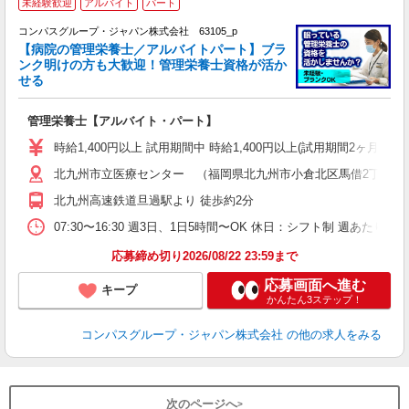
未経験歓迎
アルバイト
パート
コンパスグループ・ジャパン株式会社 63105_p
く
【病院の管理栄養士／アルバイトパート】ブラ
ンク明けの方も大歓迎！管理栄養士資格が活か
せる
大
管理栄養士【アルバイト・パート】
入
歓
時給1,400円以上 試用期間中 時給1,400円以上(試用期間2ヶ月
～
北九州市立医療センター （福岡県北九州市小倉北区馬借2丁目1-
用
禁
北九州高速鉄道旦過駅より 徒歩約2分
07:30〜16:30 週3日、1日5時間〜OK 休日：シフト制 週あたり
応募締め切り2026/08/22 23:59まで
応募画面へ進む
キープ
かんたん3ステップ！
コンパスグループ・ジャパン株式会社
の他の求人をみる
次のページへ