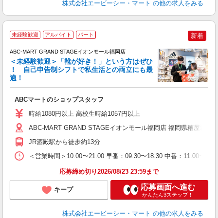
株式会社エービーシー・マート
の他の求人をみる
未経験歓迎
アルバイト
パート
新着
ABC-MART GRAND STAGEイオンモール福岡店
＜未経験歓迎＞「靴が好き！」という方はぜひ
！ 自己申告制シフトで私生活との両立にも最
適！
き
ABCマートのショップスタッフ
未
与
時給1080円以上 高校生時給1057円以上
企
O
ABC-MART GRAND STAGEイオンモール福岡店 福岡県糟屋郡粕
JR酒殿駅から徒歩約13分
＜営業時間＞10:00〜21:00 早番：09:30〜18:30 中番：
応募締め切り2026/08/23 23:59まで
応募画面へ進む
キープ
かんたん3ステップ！
株式会社エービーシー・マート
の他の求人をみる