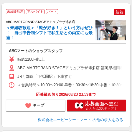
未経験歓迎
アルバイト
パート
新着
ABC-MARTGRAND STAGEアミュプラザ博多店
＜未経験歓迎＞「靴が好き！」という方はぜひ
！ 自己申告制シフトで私生活との両立にも最
適！
き
ABCマートのショップスタッフ
未
あ
時給1100円以上
企
用
ABC-MARTGRAND STAGEアミュプラザ博多店 福岡県福岡市博多
JR可部線「下祇園駅」下車すぐ
＜営業時間＞10:00〜20:00 早番：09:30〜18:30 中番：
応募締め切り2026/08/23 23:59まで
応募画面へ進む
キープ
かんたん3ステップ！
株式会社エービーシー・マート
の他の求人をみる