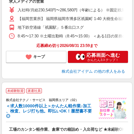
求人メディアの営業
入
経
入社時/月給230,540円〜286,580円（年齢による） ※固定
以
【福岡営業所】 福岡県福岡市博多区祇園町 1-40 大樹生命福岡
役
地下鉄空港線「祇園駅」５番出口スグ
8:45〜17:30 ※土曜出勤時（8:45〜15:00） ＜ある1
応募締め切り2026/08/31 23:59まで
応募画面へ進む
キープ
かんたん3ステップ！
株式会社アイデム
の他の求人をみる
≪
未経験歓迎
派遣社員
株式会社テクノ・サービス 福岡県エリア（02）
＜求人数10000件以上＞かんたん軽作業♪加工
、検査、レジ打ち他。即払いOK！履歴書不要
◎
お
工場のカンタン軽作業、倉庫での箱詰め・入出荷など ★未経験OKのお
未