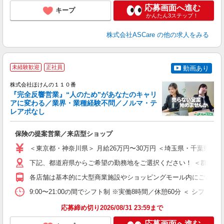
応募画面へ進む
キープ
かんたん3ステップ！
株式会社ASCare
の他の求人をみる
＊
未経験歓迎
正社員
動画あり
株式会社ほけんの１１０番
『完全反響営業』“人のため”があなたのキャリ
アに変わる／業界・業種経験不問／ノルマ・テ
基
レアポなし
(
年
保険の提案営業／来店型ショップ
入
第
＜東京都・神奈川県＞ 月給26万円〜30万円 ＜埼玉県・千葉県＞ 
K
煙
下記、都道府県からご希望の勤務地をご選択ください！ ＜群馬県＞ ・
K
各店舗は基本的に大型商業施設やショッピングモール内にございま
9:00〜21:00の間でシフト制 ※実働8時間／休憩60分 ＜ シフト
あ
応募締め切り2026/08/31 23:59まで
応募画面へ進む