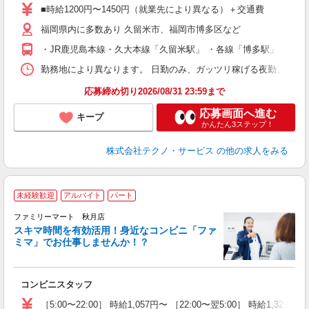
ア
■時給1200円〜1450円（就業先により異なる）＋交通費
の
福岡県内に多数あり 久留米市、福岡市博多区など
・JR鹿児島本線・久大本線「久留米駅」 ・各線「博多駅」
勤務地により異なります。 日勤のみ、ガッツリ稼げる夜勤、シフトによる交
応募締め切り2026/08/31 23:59まで
応募画面へ進む
キープ
かんたん3ステップ！
株式会社テクノ・サービス
の他の求人をみる
未経験歓迎
アルバイト
パート
は
ファミリーマート 秋月店
スキマ時間を有効活用！身近なコンビニ「ファ
囲
ミマ」でお仕事しませんか！？
未
歓
K
コンビニスタッフ
朝
K
［5:00〜22:00］ 時給1,057円〜 ［22:00〜翌5:00］ 時給1,321