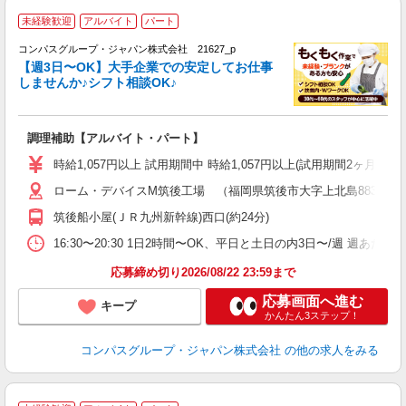
未経験歓迎
アルバイト
パート
コンパスグループ・ジャパン株式会社 21627_p
く
【週3日〜OK】大手企業での安定してお仕事
しませんか♪シフト相談OK♪
大
調理補助【アルバイト・パート】
入
歓
時給1,057円以上 試用期間中 時給1,057円以上(試用期間2ヶ月
～
ローム・デバイスM筑後工場 （福岡県筑後市大字上北島883 
用
務
筑後船小屋(ＪＲ九州新幹線)西口(約24分)
K
16:30〜20:30 1日2時間〜OK、平日と土日の内3日〜/週 週あた
応募締め切り2026/08/22 23:59まで
応募画面へ進む
キープ
かんたん3ステップ！
コンパスグループ・ジャパン株式会社
の他の求人をみる