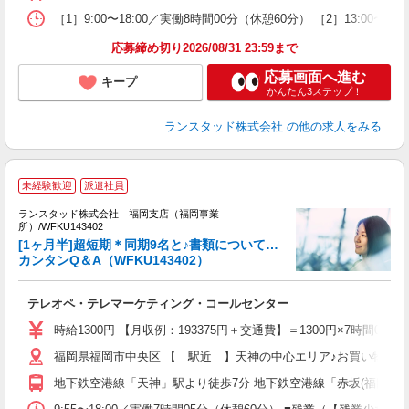
［1］9:00〜18:00／実働8時間00分（休憩60分） ［2］13:
応募締め切り2026/08/31 23:59まで
応募画面へ進む
キープ
かんたん3ステップ！
ランスタッド株式会社
の他の求人をみる
未経験歓迎
派遣社員
ランスタッド株式会社 福岡支店（福岡事業
ッ
所）/WFKU143402
未
[1ヶ月半]超短期＊同期9名と♪書類について…
祝
カンタンQ＆A（WFKU143402）
内
テレオペ・テレマーケティング・コールセンター
時給1300円 【月収例：193375円＋交通費】＝1300円×7時間05
福岡県福岡市中央区 【 駅近 】天神の中心エリア♪お買い物ス
地下鉄空港線「天神」駅より徒歩7分 地下鉄空港線「赤坂(福岡県)