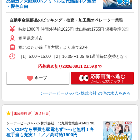
品製造／未経験OK／ミドル世代活躍中／髪型
・髪色自由
に
W
自動車金属部品のピッキング・検査・加工機オペレーター業務
格
オ
時給1300円 時間外時給1625円 休出時給1755円 深夜割増325円
与
福岡県宮若市
福北ゆたか線「直方駅」より車で20分
［1］6:00〜15:00 ［2］16:05〜1:05 ※1週間毎に交替
応募締め切り2026/08/31 23:59まで
応募画面へ進む
キープ
かんたん3ステップ！
シーデーピージャパン株式会社
の他の求人をみる
◆
未経験歓迎
派遣社員
★
シーデーピージャパン株式会社 北九州営業所/41A01701
＼＼CDPなら寮費も家電もず〜っと無料！各
◎
種手当も充実！！／／高時給1900円
入