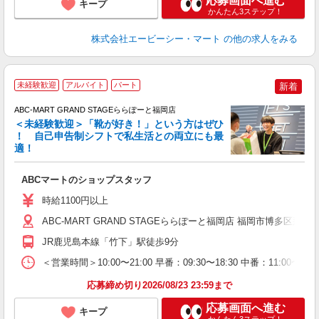
応募画面へ進む
キープ
かんたん3ステップ！
株式会社エービーシー・マート
の他の求人をみる
未経験歓迎
アルバイト
パート
新着
ABC-MART GRAND STAGEららぽーと福岡店
＜未経験歓迎＞「靴が好き！」という方はぜひ
！ 自己申告制シフトで私生活との両立にも最
適！
き
ABCマートのショップスタッフ
未
あ
時給1100円以上
企
用
ABC-MART GRAND STAGEららぽーと福岡店 福岡市博多区那珂6丁
JR鹿児島本線「竹下」駅徒歩9分
＜営業時間＞10:00〜21:00 早番：09:30〜18:30 中番：
応募締め切り2026/08/23 23:59まで
応募画面へ進む
キープ