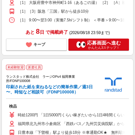
［1］ 大阪府豊中市神州町1-16（あるごの湯） ［2］ ［A］福岡遠
［1］［3］阪急「三国」駅から徒歩10分
［1］ 9:00〜翌3:00（実働7.5h/シフト制） ＜早番＞9:00〜1
8
あと
日
で掲載終了
(2026/08/18 23:59まで)
応募画面へ進む
キープ
かんたん3ステップ！
未経験歓迎
派遣社員
ランスタッド株式会社 ラージOPs4 福岡事業
所/FDNP100008
印刷された紙を束ねるなどの簡単作業／週3日
〜、時短など相談可（FDNP100008）
口
検品
未
～
時給1200円 「1日5000円くらい稼ぎたいから1日4時間くらい
福岡県北九州市小倉南区 「西鉄バス／九州労災病院駅」から徒歩8
日豊本線「下曽根」駅より徒歩18分 ※車通勤OK★ 無料駐車場