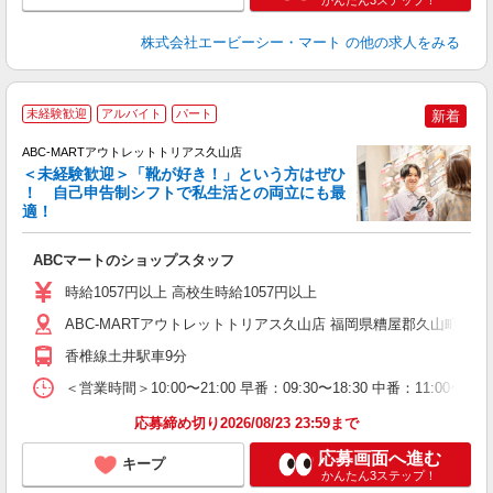
かんたん3ステップ！
株式会社エービーシー・マート
の他の求人をみる
未経験歓迎
アルバイト
パート
新着
ABC-MARTアウトレットトリアス久山店
＜未経験歓迎＞「靴が好き！」という方はぜひ
！ 自己申告制シフトで私生活との両立にも最
適！
き
ABCマートのショップスタッフ
未
与
時給1057円以上 高校生時給1057円以上
企
O
ABC-MARTアウトレットトリアス久山店 福岡県糟屋郡久山町大字山田
香椎線土井駅車9分
＜営業時間＞10:00〜21:00 早番：09:30〜18:30 中番：
応募締め切り2026/08/23 23:59まで
応募画面へ進む
キープ
かんたん3ステップ！