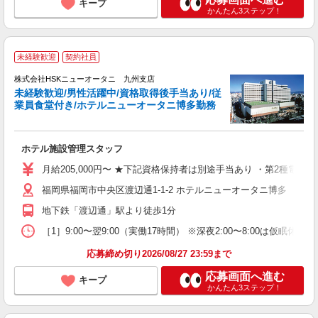
キープ
かんたん3ステップ！
未経験歓迎
契約社員
株式会社HSKニューオータニ 九州支店
未経験歓迎/男性活躍中/資格取得後手当あり/従
業員食堂付き/ホテルニューオータニ博多勤務
れ
ホテル施設管理スタッフ
未
月給205,000円〜 ★下記資格保持者は別途手当あり ・第2種電気
職
福岡県福岡市中央区渡辺通1-1-2 ホテルニューオータニ博多
地下鉄「渡辺通」駅より徒歩1分
［1］9:00〜翌9:00（実働17時間） ※深夜2:00〜8:00は仮眠
応募締め切り2026/08/27 23:59まで
応募画面へ進む
キープ
かんたん3ステップ！