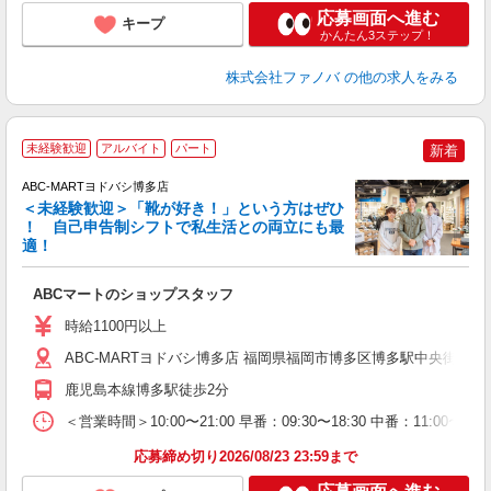
応募画面へ進む
キープ
かんたん3ステップ！
株式会社ファノバ
の他の求人をみる
未経験歓迎
アルバイト
パート
新着
ABC-MARTヨドバシ博多店
＜未経験歓迎＞「靴が好き！」という方はぜひ
！ 自己申告制シフトで私生活との両立にも最
適！
き
ABCマートのショップスタッフ
未
あ
時給1100円以上
企
用
ABC-MARTヨドバシ博多店 福岡県福岡市博多区博多駅中央街 6-12 
鹿児島本線博多駅徒歩2分
＜営業時間＞10:00〜21:00 早番：09:30〜18:30 中番：
応募締め切り2026/08/23 23:59まで