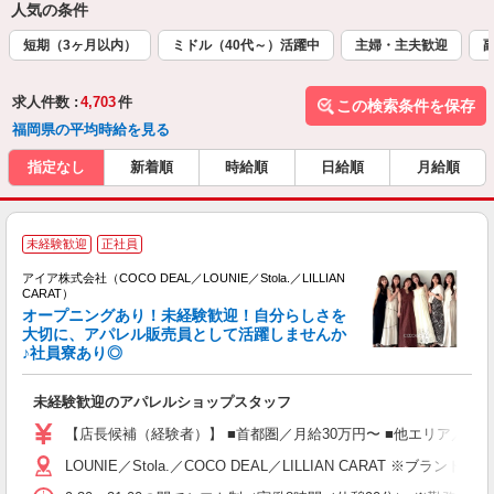
人気の条件
短期（3ヶ月以内）
ミドル（40代～）活躍中
主婦・主夫歓迎
求人件数 :
4,703
件
この検索条件を保存
福岡県の平均時給を見る
指定なし
新着順
時給順
日給順
月給順
未経験歓迎
正社員
アイア株式会社（COCO DEAL／LOUNIE／Stola.／LILLIAN
CARAT）
オープニングあり！未経験歓迎！自分らしさを
大切に、アパレル販売員として活躍しませんか
♪社員寮あり◎
と
入
未経験歓迎のアパレルショップスタッフ
迎
【店長候補（経験者）】 ■首都圏／月給30万円〜 ■他エリア／月給25万
型
LOUNIE／Stola.／COCO DEAL／LILLIAN 
険