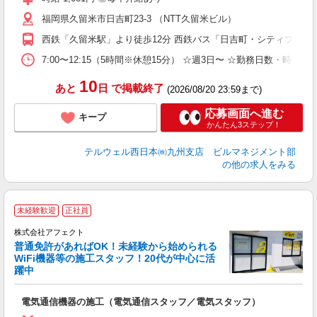
福岡県久留米市日吉町23-3 （NTT久留米ビル）
西鉄「久留米駅」より徒歩12分 西鉄バス「日吉町・シティプラザ
7:00〜12:15（5時間※休憩15分） ☆週3日〜 ☆勤務日数・時間
10
あと
日
で掲載終了
(2026/08/20 23:59まで)
応募画面へ進む
キープ
かんたん3ステップ！
テルウェル西日本㈱九州支店 ビルマネジメント部
の他の求人をみる
未経験歓迎
正社員
で
株式会社アフェクト
普通免許があればOK！未経験から始められる
WiFi機器等の施工スタッフ！20代が中心に活
躍中
べ
若
電気通信機器の施工（電気通信スタッフ／電気スタッフ）
入