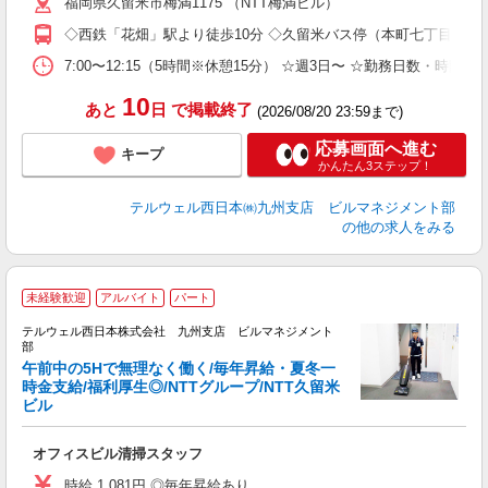
福岡県久留米市梅満1175 （NTT梅満ビル）
◇西鉄「花畑」駅より徒歩10分 ◇久留米バス停（本町七丁目）よ
7:00〜12:15（5時間※休憩15分） ☆週3日〜 ☆勤務日数・時間
10
あと
日
で掲載終了
(2026/08/20 23:59まで)
応募画面へ進む
キープ
かんたん3ステップ！
テルウェル西日本㈱九州支店 ビルマネジメント部
の他の求人をみる
未経験歓迎
アルバイト
パート
テルウェル西日本株式会社 九州支店 ビルマネジメント
の
部
午前中の5Hで無理なく働く/毎年昇給・夏冬一
時金支給/福利厚生◎/NTTグループ/NTT久留米
ビル
が
未
オフィスビル清掃スタッフ
あ
時給 1,081円 ◎毎年昇給あり