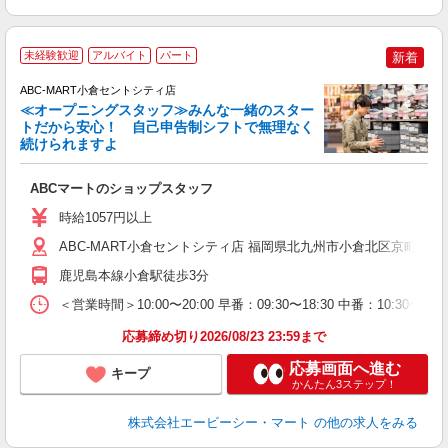
未経験歓迎
アルバイト
パート
新着
ABC-MART小倉セントシティ店
≪オープニングスタッフ≫みんな一緒のスター
トだから安心！ 自己申告制シフトで無理なく
続けられますよ
当
ABCマートのショップスタッフ
未
あ
時給1057円以上
タ
社
ABC-MART小倉セントシティ店 福岡県北九州市小倉北区京町 3-1-1
鹿児島本線小倉駅徒歩3分
＜営業時間＞10:00〜20:00 早番：09:30〜18:30 中番：
応募締め切り2026/08/23 23:59まで
応募画面へ進む
キープ
かんたん3ステップ！
株式会社エービーシー・マート
の他の求人をみる