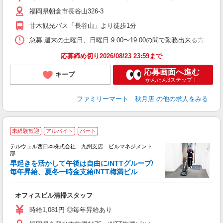
福岡県朝倉市長谷山326-3
甘木観光バス「長谷山」より徒歩1分
急募 週末の土曜日、日曜日 9:00〜19:00の間で勤務出来る方 基本勤
応募締め切り2026/08/23 23:59まで
応募画面へ進む
キープ
かんたん3ステップ！
ファミリーマート 秋月店
の他の求人をみる
未経験歓迎
アルバイト
パート
テルウェル西日本株式会社 九州支店 ビルマネジメント
部
早起きを活かして午後は自由に/NTTグループ/
給
毎年昇給、夏冬一時金支給/NTT梅満ビル
教
オフィスビル清掃スタッフ
未
時給1,081円 ◎毎年昇給あり