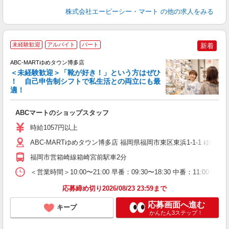
株式会社エービーシー・マート
の他の求人をみる
未経験歓迎
アルバイト
パート
新着
ABC-MARTゆめタウン博多店
＜未経験歓迎＞「靴が好き！」という方はぜひ
！ 自己申告制シフトで私生活との両立にも最
適！
き
ABCマートのショップスタッフ
未
あ
時給1057円以上
企
支
ABC-MARTゆめタウン博多店 福岡県福岡市東区東浜1-1-1 ゆめタ
福岡市営箱崎線箱崎宮前駅車2分
＜営業時間＞10:00〜21:00 早番：09:30〜18:30 中番：
応募締め切り2026/08/23 23:59まで
応募画面へ進む
キープ
かんたん3ステップ！