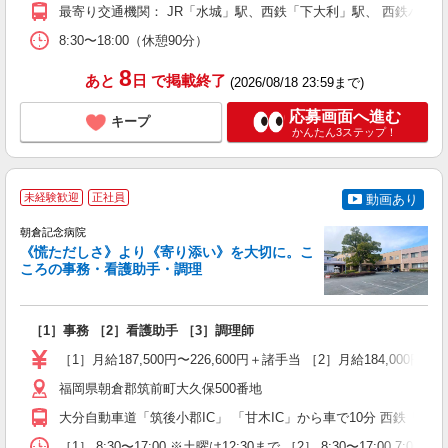
最寄り交通機関： JR「水城」駅、西鉄「下大利」駅、 西鉄バス
8:30〜18:00（休憩90分）
8
あと
日
で掲載終了
(2026/08/18 23:59まで)
応募画面へ進む
キープ
かんたん3ステップ！
未経験歓迎
正社員
動画あり
朝倉記念病院
《慌ただしさ》より《寄り添い》を大切に。こ
ころの事務・看護助手・調理
回
［1］事務 ［2］看護助手 ［3］調理師
未
躍
［1］月給187,500円〜226,600円＋諸手当 ［2］月給184,000
朝
福岡県朝倉郡筑前町大久保500番地
ン
大分自動車道「筑後小郡IC」 「甘木IC」から車で10分 西鉄「栗
［1］ 8:30〜17:00 ※土曜は12:30まで ［2］ 8:30〜17:00 7:00〜15:30