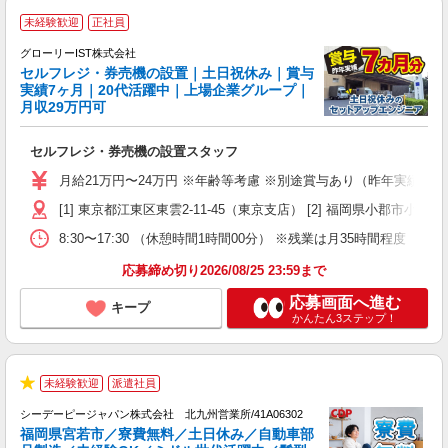
未経験歓迎
正社員
グローリーIST株式会社
セルフレジ・券売機の設置｜土日祝休み｜賞与
実績7ヶ月｜20代活躍中｜上場企業グループ｜
月収29万円可
へ
セルフレジ・券売機の設置スタッフ
入
不
月給21万円〜24万円 ※年齢等考慮 ※別途賞与あり（昨年実績7ヶ月分
あ
[1] 東京都江東区東雲2-11-45（東京支店） [2] 福岡県小郡市
テ
8:30〜17:30 （休憩時間1時間00分） ※残業は月35時間程度（
応募締め切り2026/08/25 23:59まで
応募画面へ進む
キープ
かんたん3ステップ！
2
未経験歓迎
派遣社員
お
★
初
シーデーピージャパン株式会社 北九州営業所/41A06302
福岡県宮若市／寮費無料／土日休み／自動車部