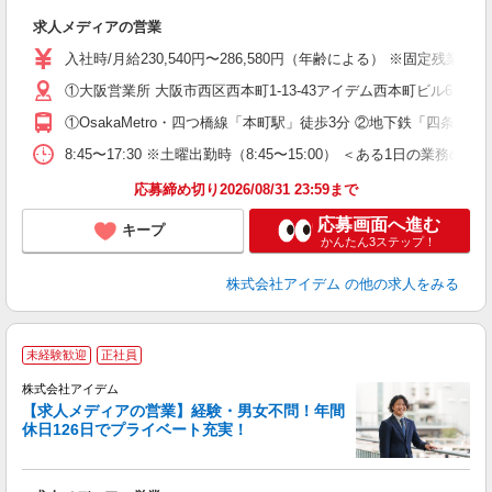
す
求人メディアの営業
入
格
入社時/月給230,540円〜286,580円（年齢による） ※固定
間
①大阪営業所 大阪市西区西本町1-13-43アイデム西本町ビル6Ｆ 
①OsakaMetro・四つ橋線「本町駅」徒歩3分 ②地下鉄「四条
あ
8:45〜17:30 ※土曜出勤時（8:45〜15:00） ＜ある1
応募締め切り2026/08/31 23:59まで
応募画面へ進む
キープ
かんたん3ステップ！
株式会社アイデム
の他の求人をみる
未経験歓迎
正社員
株式会社アイデム
【求人メディアの営業】経験・男女不問！年間
休日126日でプライベート充実！
す