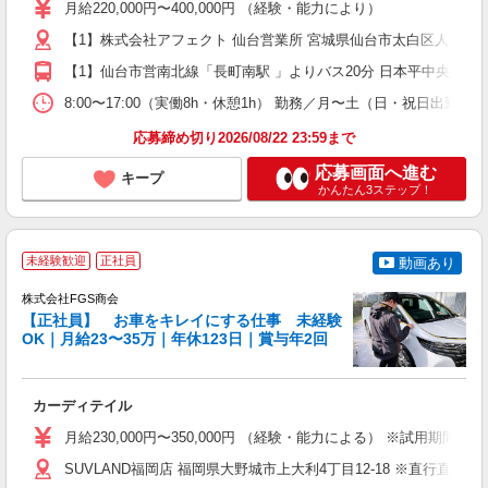
（
月給220,000円〜400,000円 （経験・能力により）
【1】株式会社アフェクト 仙台営業所 宮城県仙台市太白区人来田1-5-
【1】仙台市営南北線「長町南駅 」よりバス20分 日本平中央下車 
8:00〜17:00（実働8h・休憩1h） 勤務／月〜土（日・祝日出
応募締め切り2026/08/22 23:59まで
応募画面へ進む
キープ
かんたん3ステップ！
未経験歓迎
正社員
動画あり
株式会社FGS商会
【正社員】 お車をキレイにする仕事 未経験
OK｜月給23〜35万｜年休123日｜賞与年2回
験
未
ス
カーディテイル
車
月給230,000円〜350,000円 （経験・能力による） ※試用期間3
SUVLAND福岡店 福岡県大野城市上大利4丁目12-18 ※直行直帰あ