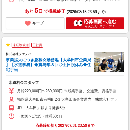
5
あと
日
で掲載終了
(2026/08/15 23:59まで)
応募画面へ進む
キープ
かんたん3ステップ！
未経験歓迎
正社員
★
株式会社ファノバ
事業拡大につき急募☆勤務地【大牟田市企業局
】【水道事務】◆賞与年３回◇土日祝休み◆住
宅手当
せ
水道料金スタッフ
入
迎
月給220,000円〜280,000円 ※残業手当、交通費、資格手当
0
福岡県大牟田市有明町2-3 大牟田市企業局内 株式会社ファノバ 
転
JR「大牟田」駅より徒歩3分
職
・8:30〜17:15（休憩60分）
応募締め切り2027/07/31 23:59まで