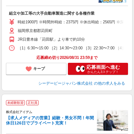
0
W
組立や加工等の大手自動車製造に関する各種作業
経
堂
時給1900円 ※時間外時給：2375円 ※休出時給：2565円 ※深夜割
給
福岡県京都郡苅田町
JR日豊本線「苅田駅」より車で約10分
［1］6:30〜15:00 ［2］14:30〜23:00 ［3］22:30〜
応募締め切り2026/08/31 23:59まで
応募画面へ進む
キープ
かんたん3ステップ！
シーデーピージャパン株式会社
の他の求人をみる
未経験歓迎
正社員
株式会社アイデム
【求人メディアの営業】経験・男女不問！年間
休日126日でプライベート充実！