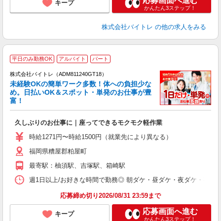
応募画面へ進む
キープ
かんたん3ステップ！
株式会社バイトレ
の他の求人をみる
平日のみ勤務OK
アルバイト
パート
株式会社バイトレ（ADM811240GT18）
未経験OKの簡単ワーク多数！体への負担少な
め。日払いOK＆スポット・単発のお仕事が豊
富！
ス
ロ
久しぶりのお仕事に｜座ってできるモクモク軽作業
即
活
時給1271円〜時給1500円（就業先により異なる）
（
福岡県糟屋郡粕屋町
短
K
最寄駅：柚須駅、吉塚駅、箱崎駅
日
髪
週1日以上/お好きな時間で勤務◎ 朝ダケ・昼ダケ・夜ダケ・夜勤など、 ご自
応募締め切り2026/08/31 23:59まで
応募画面へ進む
キープ
かんたん3ステップ！