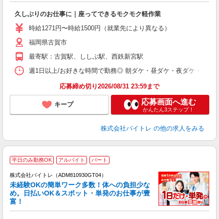
験
久しぶりのお仕事に｜座ってできるモクモク軽作業
即
活
時給1271円〜時給1500円（就業先により異なる）
（
福岡県古賀市
短
K
最寄駅：古賀駅、ししぶ駅、西鉄新宮駅
日
髪
週1日以上/お好きな時間で勤務◎ 朝ダケ・昼ダケ・夜ダケ・夜勤など、 ご自
応募締め切り2026/08/31 23:59まで
応募画面へ進む
キープ
かんたん3ステップ！
株式会社バイトレ
の他の求人をみる
平日のみ勤務OK
アルバイト
パート
株式会社バイトレ（ADM810930GT04）
未経験OKの簡単ワーク多数！体への負担少な
め。日払いOK＆スポット・単発のお仕事が豊
富！
ス
ロ