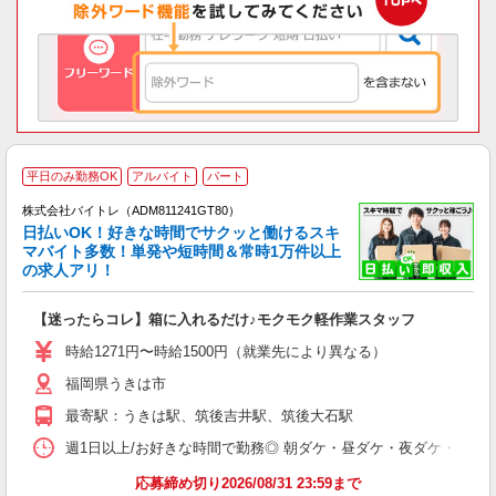
平日のみ勤務OK
アルバイト
パート
株式会社バイトレ（ADM811241GT80）
く
日払いOK！好きな時間でサクッと働けるスキ
マバイト多数！単発や短時間＆常時1万件以上
☆
の求人アリ！
験
【迷ったらコレ】箱に入れるだけ♪モクモク軽作業スタッフ
即
活
時給1271円〜時給1500円（就業先により異なる）
（
福岡県うきは市
短
K
最寄駅：うきは駅、筑後吉井駅、筑後大石駅
日
髪
週1日以上/お好きな時間で勤務◎ 朝ダケ・昼ダケ・夜ダケ・夜勤など、 ご自
応募締め切り2026/08/31 23:59まで