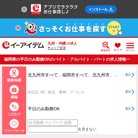
九州・沖縄
の求人
▼エリア変更
福岡県の平日のみ勤務OKのバイト・アルバイト・パートの求人情報一
覧
北九州市すべて、福岡市すべて、北九州市、福岡市以外すべて
選択
勤務地/駅
未設定
例）食品、事務、アパレル
選択
職種
平日のみ勤務OK
選択
こだわり
を含まない
フリーワード