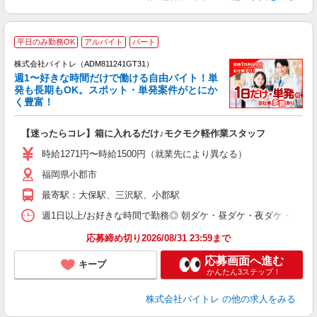
平日のみ勤務OK
アルバイト
パート
株式会社バイトレ（ADM811241GT31）
週1〜好きな時間だけで働ける自由バイト！単
発も長期もOK。スポット・単発案件がとにか
も
く豊富！
気
【迷ったらコレ】箱に入れるだけ♪モクモク軽作業スタッフ
即
活
時給1271円〜時給1500円（就業先により異なる）
（
福岡県小郡市
短
K
最寄駅：大保駅、三沢駅、小郡駅
日
髪
週1日以上/お好きな時間で勤務◎ 朝ダケ・昼ダケ・夜ダケ・夜勤など、 ご自
応募締め切り2026/08/31 23:59まで
応募画面へ進む
キープ
かんたん3ステップ！
株式会社バイトレ
の他の求人をみる