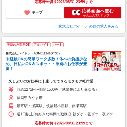
応募締め切り2026/08/31 23:59まで
応募画面へ進む
キープ
かんたん3ステップ！
株式会社バイトレ
の他の求人をみる
平日のみ勤務OK
アルバイト
パート
株式会社バイトレ（ADM811241GT30）
未経験OKの簡単ワーク多数！体への負担少な
め。日払いOK＆スポット・単発のお仕事が豊
富！
ス
ロ
久しぶりのお仕事に｜座ってできるモクモク軽作業
即
活
時給1271円〜時給1500円（就業先により異なる）
（
福岡県みやま市
短
K
最寄駅：瀬高駅、筑後船小屋駅、南瀬高駅
日
髪
週1日以上/お好きな時間で勤務◎ 朝ダケ・昼ダケ・夜ダケ・夜勤など、 ご自
応募締め切り2026/08/31 23:59まで