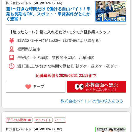
株式会社バイトレ（ADM811240GT66）
週1〜好きな時間だけで働ける自由バイト！単
発も長期もOK。スポット・単発案件がとにか
も
く豊富！
気
【迷ったらコレ】箱に入れるだけ♪モクモク軽作業スタッフ
即
活
時給1271円〜時給1500円（就業先により異なる）
（
福岡県筑後市
短
K
最寄駅：羽犬塚駅、筑後船小屋駅、西牟田駅
日
髪
週1日以上/お好きな時間で勤務◎ 朝ダケ・昼ダケ・夜ダケ・夜勤など、 ご自
応募締め切り2026/08/31 23:59まで
応募画面へ進む
キープ
かんたん3ステップ！
株式会社バイトレ
の他の求人をみる
平日のみ勤務OK
アルバイト
パート
株式会社バイトレ（ADM811240GT82）