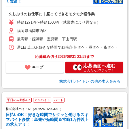
く豊富！
気
久しぶりのお仕事に｜座ってできるモクモク軽作業
即
活
時給1271円〜時給1500円（就業先により異なる）
（
福岡県福岡市西区
短
K
最寄駅：姪浜駅、室見駅、下山門駅
日
髪
週1日以上/お好きな時間で勤務◎ 朝ダケ・昼ダケ・夜ダケ・夜勤など、 ご自
応募締め切り2026/08/31 23:59まで
応募画面へ進む
キープ
かんたん3ステップ！
株式会社バイトレ
の他の求人をみる
平日のみ勤務OK
アルバイト
パート
株式会社バイトレ（ADM260120GN01）
く
日払いOK！好きな時間でサクッと働けるスキ
マバイト多数！単発や短時間＆常時1万件以上
☆
の求人アリ！