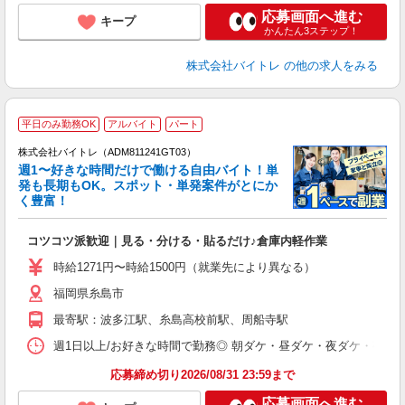
応募画面へ進む
キープ
かんたん3ステップ！
株式会社バイトレ
の他の求人をみる
平日のみ勤務OK
アルバイト
パート
株式会社バイトレ（ADM811241GT03）
週1〜好きな時間だけで働ける自由バイト！単
発も長期もOK。スポット・単発案件がとにか
も
く豊富！
気
コツコツ派歓迎｜見る・分ける・貼るだけ♪倉庫内軽作業
即
活
時給1271円〜時給1500円（就業先により異なる）
（
福岡県糸島市
短
K
最寄駅：波多江駅、糸島高校前駅、周船寺駅
日
髪
週1日以上/お好きな時間で勤務◎ 朝ダケ・昼ダケ・夜ダケ・夜勤など、 ご自
応募締め切り2026/08/31 23:59まで
応募画面へ進む