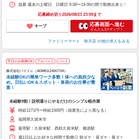
急募 週末の土曜日、日曜日 9:00〜19:00の間で勤務出来る方 基本勤
応募締め切り2026/08/23 23:59まで
応募画面へ進む
キープ
かんたん3ステップ！
ファミリーマート 秋月店
の他の求人をみる
平日のみ勤務OK
アルバイト
パート
株式会社バイトレ（ADM811240GT04）
未経験OKの簡単ワーク多数！体への負担少な
め。日払いOK＆スポット・単発のお仕事が豊
富！
ス
ロ
未経験9割！説明通りにやるだけのシンプル軽作業
即
活
時給1271円〜時給1500円（就業先により異なる）
（
福岡県久留米市
短
K
最寄駅：久留米駅、西鉄久留米駅、櫛原駅
日
髪
週1日以上/お好きな時間で勤務◎ 朝ダケ・昼ダケ・夜ダケ・夜勤など、 ご自