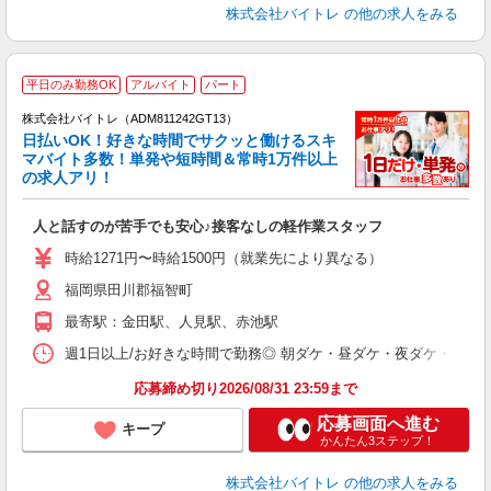
株式会社バイトレ
の他の求人をみる
平日のみ勤務OK
アルバイト
パート
株式会社バイトレ（ADM811242GT13）
く
日払いOK！好きな時間でサクッと働けるスキ
マバイト多数！単発や短時間＆常時1万件以上
☆
の求人アリ！
験
人と話すのが苦手でも安心♪接客なしの軽作業スタッフ
即
活
時給1271円〜時給1500円（就業先により異なる）
（
福岡県田川郡福智町
短
K
最寄駅：金田駅、人見駅、赤池駅
日
髪
週1日以上/お好きな時間で勤務◎ 朝ダケ・昼ダケ・夜ダケ・夜勤など、 ご自
応募締め切り2026/08/31 23:59まで
応募画面へ進む
キープ
かんたん3ステップ！
株式会社バイトレ
の他の求人をみる