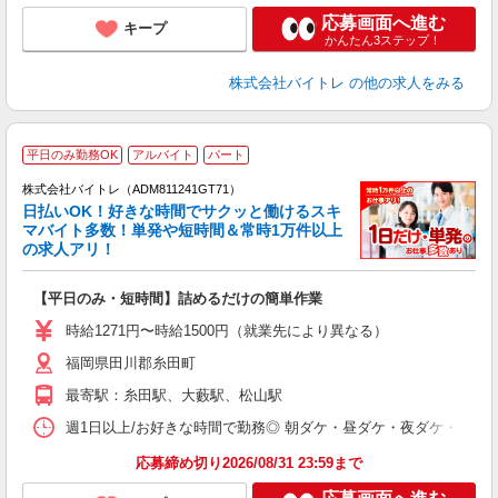
応募画面へ進む
キープ
かんたん3ステップ！
株式会社バイトレ
の他の求人をみる
平日のみ勤務OK
アルバイト
パート
株式会社バイトレ（ADM811241GT71）
く
日払いOK！好きな時間でサクッと働けるスキ
マバイト多数！単発や短時間＆常時1万件以上
☆
の求人アリ！
験
【平日のみ・短時間】詰めるだけの簡単作業
即
活
時給1271円〜時給1500円（就業先により異なる）
（
福岡県田川郡糸田町
短
K
最寄駅：糸田駅、大藪駅、松山駅
日
髪
週1日以上/お好きな時間で勤務◎ 朝ダケ・昼ダケ・夜ダケ・夜勤など、 ご自
応募締め切り2026/08/31 23:59まで