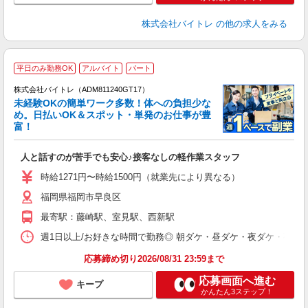
株式会社バイトレ
の他の求人をみる
平日のみ勤務OK
アルバイト
パート
株式会社バイトレ（ADM811240GT17）
未経験OKの簡単ワーク多数！体への負担少な
め。日払いOK＆スポット・単発のお仕事が豊
富！
ス
ロ
人と話すのが苦手でも安心♪接客なしの軽作業スタッフ
即
活
時給1271円〜時給1500円（就業先により異なる）
（
福岡県福岡市早良区
短
K
最寄駅：藤崎駅、室見駅、西新駅
日
髪
週1日以上/お好きな時間で勤務◎ 朝ダケ・昼ダケ・夜ダケ・夜勤など、 ご自
応募締め切り2026/08/31 23:59まで
応募画面へ進む
キープ
かんたん3ステップ！