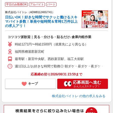
平日のみ勤務OK
アルバイト
パート
株式会社バイトレ（ADM811240GT41）
く
日払いOK！好きな時間でサクッと働けるスキ
マバイト多数！単発や短時間＆常時1万件以上
☆
の求人アリ！
験
コツコツ派歓迎｜見る・分ける・貼るだけ♪倉庫内軽作業
即
活
時給1271円〜時給1500円（就業先により異なる）
（
福岡県糟屋郡新宮町
短
K
最寄駅：新宮中央駅、西鉄新宮駅、福工大前駅
日
髪
週1日以上/お好きな時間で勤務◎ 朝ダケ・昼ダケ・夜ダケ・夜勤など、 ご自
応募締め切り2026/08/31 23:59まで
応募画面へ進む
キープ
かんたん3ステップ！
株式会社バイトレ
の他の求人をみる