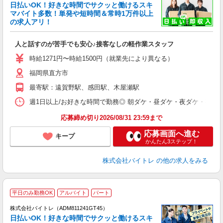
く
日払いOK！好きな時間でサクッと働けるスキ
マバイト多数！単発や短時間＆常時1万件以上
☆
の求人アリ！
験
人と話すのが苦手でも安心♪接客なしの軽作業スタッフ
即
活
時給1271円〜時給1500円（就業先により異なる）
（
福岡県直方市
短
K
最寄駅：遠賀野駅、感田駅、木屋瀬駅
日
髪
週1日以上/お好きな時間で勤務◎ 朝ダケ・昼ダケ・夜ダケ・夜勤など、 ご自
応募締め切り2026/08/31 23:59まで
応募画面へ進む
キープ
かんたん3ステップ！
株式会社バイトレ
の他の求人をみる
平日のみ勤務OK
アルバイト
パート
株式会社バイトレ（ADM811241GT45）
く
日払いOK！好きな時間でサクッと働けるスキ