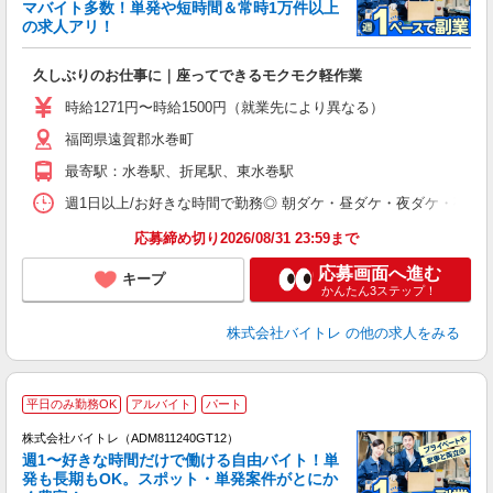
マバイト多数！単発や短時間＆常時1万件以上
☆
の求人アリ！
験
久しぶりのお仕事に｜座ってできるモクモク軽作業
即
活
時給1271円〜時給1500円（就業先により異なる）
（
福岡県遠賀郡水巻町
短
K
最寄駅：水巻駅、折尾駅、東水巻駅
日
髪
週1日以上/お好きな時間で勤務◎ 朝ダケ・昼ダケ・夜ダケ・夜勤など、 ご自
応募締め切り2026/08/31 23:59まで
応募画面へ進む
キープ
かんたん3ステップ！
株式会社バイトレ
の他の求人をみる
平日のみ勤務OK
アルバイト
パート
株式会社バイトレ（ADM811240GT12）
週1〜好きな時間だけで働ける自由バイト！単
発も長期もOK。スポット・単発案件がとにか
も