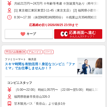
不
月給21万円〜24万円 ※年齢等考慮 ※別途賞与あり（昨年実績7ヶ月分
あ
[1] 東京都江東区東雲2-11-45（東京支店） [2] 福岡県小郡市
テ
8:30〜17:30 （休憩時間1時間00分） ※残業は月35時間程度（
応募締め切り2026/08/25 23:59まで
応募画面へ進む
キープ
かんたん3ステップ！
平日のみ勤務OK
アルバイト
パート
は
ファミリーマート 秋月店
スキマ時間を有効活用！身近なコンビニ「ファ
囲
ミマ」でお仕事しませんか！？
未
歓
K
コンビニスタッフ
朝
K
［5:00〜22:00］ 時給1,057円〜 ［22:00〜翌5:00］ 時給1,321
福岡県朝倉市長谷山326-3
甘木観光バス「長谷山」より徒歩1分