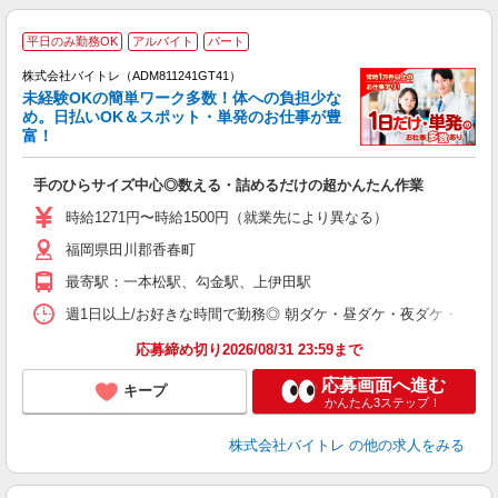
平日のみ勤務OK
アルバイト
パート
株式会社バイトレ（ADM811241GT41）
未経験OKの簡単ワーク多数！体への負担少な
め。日払いOK＆スポット・単発のお仕事が豊
富！
ス
ロ
手のひらサイズ中心◎数える・詰めるだけの超かんたん作業
即
活
時給1271円〜時給1500円（就業先により異なる）
（
福岡県田川郡香春町
短
K
最寄駅：一本松駅、勾金駅、上伊田駅
日
髪
週1日以上/お好きな時間で勤務◎ 朝ダケ・昼ダケ・夜ダケ・夜勤など、 ご自
応募締め切り2026/08/31 23:59まで
応募画面へ進む
キープ
かんたん3ステップ！
株式会社バイトレ
の他の求人をみる