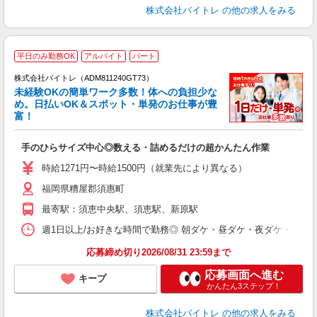
株式会社バイトレ
の他の求人をみる
平日のみ勤務OK
アルバイト
パート
株式会社バイトレ（ADM811240GT73）
未経験OKの簡単ワーク多数！体への負担少な
め。日払いOK＆スポット・単発のお仕事が豊
富！
ス
ロ
手のひらサイズ中心◎数える・詰めるだけの超かんたん作業
即
活
時給1271円〜時給1500円（就業先により異なる）
（
福岡県糟屋郡須惠町
短
K
最寄駅：須恵中央駅、須恵駅、新原駅
日
髪
週1日以上/お好きな時間で勤務◎ 朝ダケ・昼ダケ・夜ダケ・夜勤など、 ご自
応募締め切り2026/08/31 23:59まで
応募画面へ進む
キープ
かんたん3ステップ！
株式会社バイトレ
の他の求人をみる