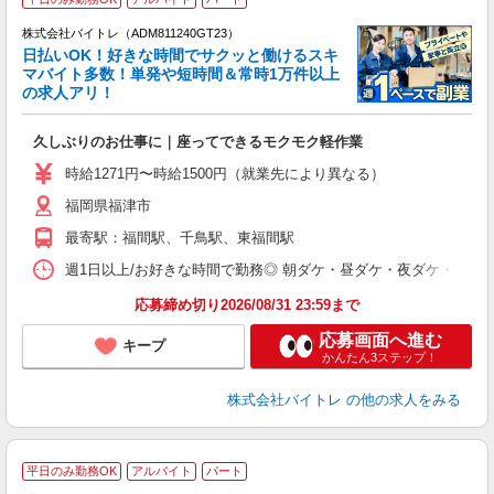
株式会社バイトレ（ADM811240GT23）
く
日払いOK！好きな時間でサクッと働けるスキ
マバイト多数！単発や短時間＆常時1万件以上
☆
の求人アリ！
験
久しぶりのお仕事に｜座ってできるモクモク軽作業
即
活
時給1271円〜時給1500円（就業先により異なる）
（
福岡県福津市
短
K
最寄駅：福間駅、千鳥駅、東福間駅
日
髪
週1日以上/お好きな時間で勤務◎ 朝ダケ・昼ダケ・夜ダケ・夜勤など、 ご自
応募締め切り2026/08/31 23:59まで
応募画面へ進む
キープ
かんたん3ステップ！
株式会社バイトレ
の他の求人をみる
平日のみ勤務OK
アルバイト
パート