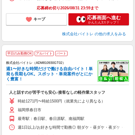
応募締め切り2026/08/31 23:59まで
応募画面へ進む
キープ
かんたん3ステップ！
株式会社バイトレ
の他の求人をみる
平日のみ勤務OK
アルバイト
パート
株式会社バイトレ（ADM810930GT02）
週1〜好きな時間だけで働ける自由バイト！単
発も長期もOK。スポット・単発案件がとにか
も
く豊富！
気
人と話すのが苦手でも安心♪接客なしの軽作業スタッフ
即
活
時給1271円〜時給1500円（就業先により異なる）
（
福岡県春日市
短
K
最寄駅：春日駅、春日原駅、南福岡駅
日
髪
週1日以上/お好きな時間で勤務◎ 朝ダケ・昼ダケ・夜ダケ・夜勤など、 ご自