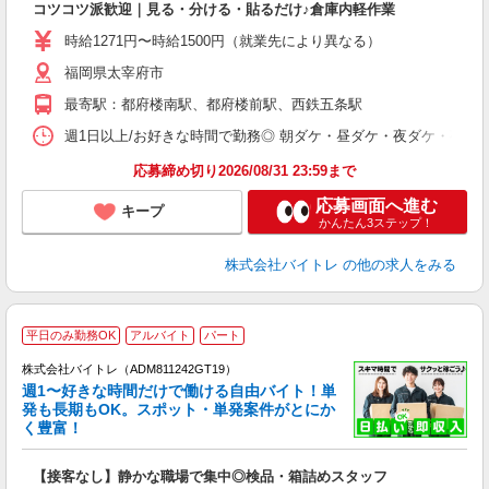
コツコツ派歓迎｜見る・分ける・貼るだけ♪倉庫内軽作業
即
活
時給1271円〜時給1500円（就業先により異なる）
（
福岡県太宰府市
短
K
最寄駅：都府楼南駅、都府楼前駅、西鉄五条駅
日
髪
週1日以上/お好きな時間で勤務◎ 朝ダケ・昼ダケ・夜ダケ・夜勤など、 ご自
応募締め切り2026/08/31 23:59まで
応募画面へ進む
キープ
かんたん3ステップ！
株式会社バイトレ
の他の求人をみる
平日のみ勤務OK
アルバイト
パート
株式会社バイトレ（ADM811242GT19）
週1〜好きな時間だけで働ける自由バイト！単
発も長期もOK。スポット・単発案件がとにか
も
く豊富！
気
【接客なし】静かな職場で集中◎検品・箱詰めスタッフ
即