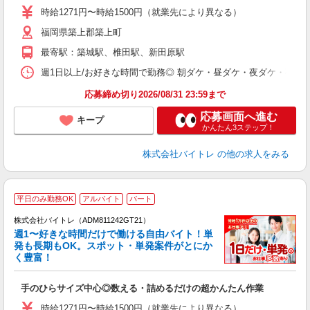
活
時給1271円〜時給1500円（就業先により異なる）
（
福岡県築上郡築上町
短
K
最寄駅：築城駅、椎田駅、新田原駅
日
髪
週1日以上/お好きな時間で勤務◎ 朝ダケ・昼ダケ・夜ダケ・夜勤など、 ご自
応募締め切り2026/08/31 23:59まで
応募画面へ進む
キープ
かんたん3ステップ！
株式会社バイトレ
の他の求人をみる
平日のみ勤務OK
アルバイト
パート
株式会社バイトレ（ADM811242GT21）
週1〜好きな時間だけで働ける自由バイト！単
発も長期もOK。スポット・単発案件がとにか
も
く豊富！
気
手のひらサイズ中心◎数える・詰めるだけの超かんたん作業
即
活
時給1271円〜時給1500円（就業先により異なる）