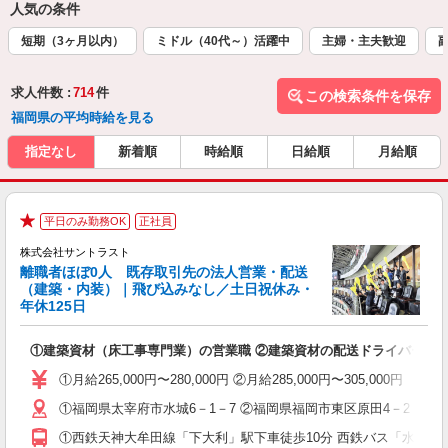
人気の条件
短期（3ヶ月以内）
ミドル（40代～）活躍中
主婦・主夫歓迎
求人件数 :
714
件
この検索条件を保存
福岡県の平均時給を見る
指定なし
新着順
時給順
日給順
月給順
平日のみ勤務OK
正社員
★
株式会社サントラスト
離職者ほぼ0人 既存取引先の法人営業・配送
（建築・内装）｜飛び込みなし／土日祝休み・
年休125日
は
①建築資材（床工事専門業）の営業職 ②建築資材の配送ドライバー
未
休
①月給265,000円〜280,000円 ②月給285,000円〜305,0
①福岡県太宰府市水城6－1－7 ②福岡県福岡市東区原田4－2－21
①西鉄天神大牟田線「下大利」駅下車徒歩10分 西鉄バス「水城」