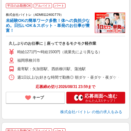
平日のみ勤務OK
アルバイト
パート
株式会社バイトレ（ADM811240GT79）
未経験OKの簡単ワーク多数！体への負担少な
め。日払いOK＆スポット・単発のお仕事が豊
富！
ス
ロ
久しぶりのお仕事に｜座ってできるモクモク軽作業
即
活
時給1271円〜時給1500円（就業先により異なる）
（
福岡県柳川市
短
K
最寄駅：矢加部駅、西鉄柳川駅、蒲池駅
日
髪
週1日以上/お好きな時間で勤務◎ 朝ダケ・昼ダケ・夜ダケ・夜勤など、 ご自
応募締め切り2026/08/31 23:59まで
応募画面へ進む
キープ
かんたん3ステップ！
株式会社バイトレ
の他の求人をみる
平日のみ勤務OK
アルバイト
パート