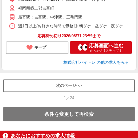
（
福岡県築上郡吉富町
短
K
最寄駅：吉富駅、中津駅、三毛門駅
日
髪
週1日以上/お好きな時間で勤務◎ 朝ダケ・昼ダケ・夜ダケ・夜勤など、 ご自
応募締め切り2026/08/31 23:59まで
応募画面へ進む
キープ
かんたん3ステップ！
株式会社バイトレ
の他の求人をみる
次のページへ
1／24
条件を変更して再検索
あなたにおすすめの求人情報