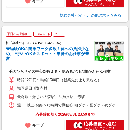
キープ
かんたん3ステップ！
株式会社バイトレ
の他の求人をみる
平日のみ勤務OK
アルバイト
パート
株式会社バイトレ（ADM811242GT34）
未経験OKの簡単ワーク多数！体への負担少な
め。日払いOK＆スポット・単発のお仕事が豊
富！
ス
ロ
手のひらサイズ中心◎数える・詰めるだけの超かんたん作業
即
活
時給1271円〜時給1500円（就業先により異なる）
（
福岡県田川郡赤村
短
K
最寄駅：源じいの森駅、油須原駅、赤駅
日
髪
週1日以上/お好きな時間で勤務◎ 朝ダケ・昼ダケ・夜ダケ・夜勤など、 ご自
応募締め切り2026/08/31 23:59まで
応募画面へ進む
キープ
かんたん3ステップ！