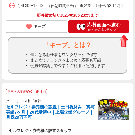
①8:30〜17:30 （休憩時間60分） ※残業：1日平均2.14時間（2
応募締め切り2026/09/03 23:59まで
応募画面へ進む
キープ
かんたん3ステップ！
「キープ」とは？
気になるお仕事をワンクリックで保存
まとめてチェック＆まとめて応募も可能
会員登録無しで今すぐご利用いただけます
平日のみ勤務OK
正社員
グローリーIST株式会社
セルフレジ・券売機の設置｜土日祝休み｜賞与
実績7ヶ月｜20代活躍中｜上場企業グループ｜
月収29万円可
へ
セルフレジ・券売機の設置スタッフ
入