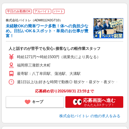
平日のみ勤務OK
アルバイト
パート
株式会社バイトレ（ADM811242GT10）
未経験OKの簡単ワーク多数！体への負担少な
め。日払いOK＆スポット・単発のお仕事が豊
富！
ス
ロ
人と話すのが苦手でも安心♪接客なしの軽作業スタッフ
即
活
時給1271円〜時給1500円（就業先により異なる）
（
福岡県三潴郡大木町
短
K
最寄駅：八丁牟田駅、蒲池駅、大溝駅
日
髪
週1日以上/お好きな時間で勤務◎ 朝ダケ・昼ダケ・夜ダケ・夜勤など、 ご自
応募締め切り2026/08/31 23:59まで
応募画面へ進む
キープ
かんたん3ステップ！
株式会社バイトレ
の他の求人をみる