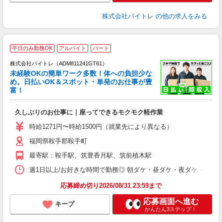
株式会社バイトレ
の他の求人をみる
平日のみ勤務OK
アルバイト
パート
株式会社バイトレ（ADM811241GT61）
未経験OKの簡単ワーク多数！体への負担少な
め。日払いOK＆スポット・単発のお仕事が豊
富！
ス
ロ
久しぶりのお仕事に｜座ってできるモクモク軽作業
即
活
時給1271円〜時給1500円（就業先により異なる）
（
福岡県鞍手郡鞍手町
短
K
最寄駅：鞍手駅、筑豊香月駅、筑前植木駅
日
髪
週1日以上/お好きな時間で勤務◎ 朝ダケ・昼ダケ・夜ダケ・夜勤など、 ご自
応募締め切り2026/08/31 23:59まで
応募画面へ進む
キープ
かんたん3ステップ！