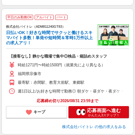
平日のみ勤務OK
アルバイト
パート
株式会社バイトレ（ADM811240GT83）
く
日払いOK！好きな時間でサクッと働けるスキ
マバイト多数！単発や短時間＆常時1万件以上
☆
の求人アリ！
験
【接客なし】静かな職場で集中◎検品・箱詰めスタッフ
即
活
時給1271円〜時給1500円（就業先により異なる）
（
福岡県宗像市
短
K
最寄駅：赤間駅、教育大前駅、東郷駅
日
髪
週1日以上/お好きな時間で勤務◎ 朝ダケ・昼ダケ・夜ダケ・夜勤など、 ご自
応募締め切り2026/08/31 23:59まで
応募画面へ進む
キープ
かんたん3ステップ！
株式会社バイトレ
の他の求人をみる