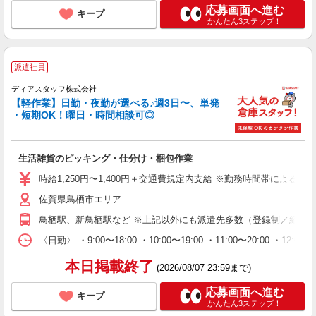
応募画面へ進む
キープ
かんたん3ステップ！
派遣社員
ディアスタッフ株式会社
【軽作業】日勤・夜勤が選べる♪週3日〜、単発
・短期OK！曜日・時間相談可◎
生活雑貨のピッキング・仕分け・梱包作業
時給1,250円〜1,400円＋交通費規定内支給 ※勤務時間帯による ※給
佐賀県鳥栖市エリア
鳥栖駅、新鳥栖駅など ※上記以外にも派遣先多数（登録制／紹介
〈日勤〉 ・9:00〜18:00 ・10:00〜19:00 ・11:00
本日掲載終了
(2026/08/07 23:59まで)
応募画面へ進む
キープ
かんたん3ステップ！