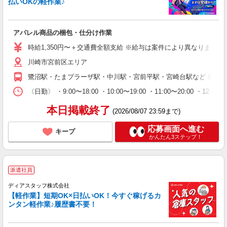
払いOKの軽作業♪
アパレル商品の梱包・仕分け作業
時給1,350円〜＋交通費全額支給 ※給与は案件により異なります(規定
川崎市宮前区エリア
鷺沼駅・たまプラーザ駅・中川駅・宮前平駅・宮崎台駅など ◎上
〈日勤〉 ・9:00〜18:00 ・10:00〜19:00 ・11:00
本日掲載終了
(2026/08/07 23:59まで)
応募画面へ進む
キープ
かんたん3ステップ！
派遣社員
ディアスタッフ株式会社
【軽作業】短期OK×日払いOK！今すぐ稼げるカ
ンタン軽作業♪履歴書不要！