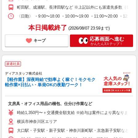
町田駅、成瀬駅、長津田駅など ※上記以外にも派遣先多数（登録
〈日勤〉 ・9:00〜18:00 ・10:00〜19:00 ・11:00
本日掲載終了
(2026/08/07 23:59まで)
応募画面へ進む
キープ
かんたん3ステップ！
派遣社員
ディアスタッフ株式会社
【軽作業】深夜時給で効率よく稼ぐ！モクモク
軽作業×日払い・単発OKの夜勤ワーク！
文房具・オフィス用品の梱包、仕分け作業など
時給1,350円〜＋交通費全額支給 ※給与は案件により異なります(規定
横浜市神奈川区エリア
大口駅・子安駅・新子安駅・神奈川新町駅・京急新子安駅など ※