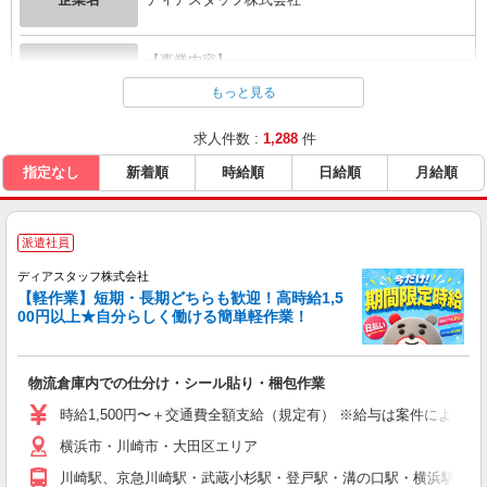
【事業内容】
企業概要
人材派遣業（派14-301512）
もっと見る
神奈川県川崎市川崎区駅前本町11-1 パシフィック
求人件数 :
1,288
件
本社所在地
マークス川崎6F
指定なし
新着順
時給順
日給順
月給順
URL
https://diastaff.com/
派遣社員
ディアスタッフ株式会社
【軽作業】短期・長期どちらも歓迎！高時給1,5
00円以上★自分らしく働ける簡単軽作業！
物流倉庫内での仕分け・シール貼り・梱包作業
時給1,500円〜＋交通費全額支給（規定有） ※給与は案件により異なり
横浜市・川崎市・大田区エリア
川崎駅、京急川崎駅・武蔵小杉駅・登戸駅・溝の口駅・横浜駅・鶴