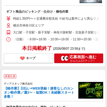
ギフト商品のピッキング・仕分け・梱包作業
時給1,350円〜＋交通費全額支給 ※給与は案件により異なります(規定
横浜市神奈川区エリア
大口駅・子安駅・新子安駅・神奈川新町駅・京急新子安駅など ※
〈日勤〉 ・9:00〜18:00 ・10:00〜19:00 ・11:00
本日掲載終了
(2026/08/07 23:59まで)
応募画面へ進む
キープ
かんたん3ステップ！
派遣社員
ディアスタッフ株式会社
【軽作業】日払い×WEB登録！接客なしのカン
タン軽作業／週3〜・短期OK！未経験スタート
多数！