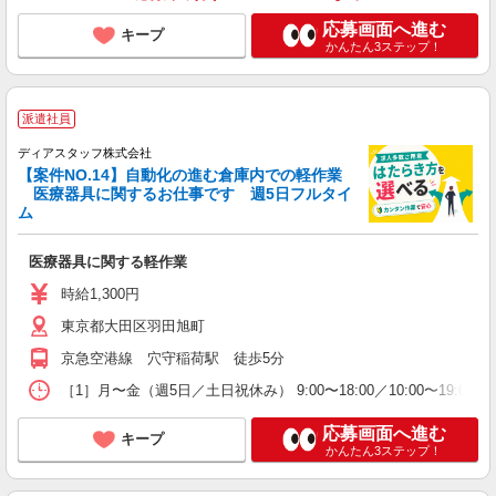
応募画面へ進む
キープ
かんたん3ステップ！
派遣社員
ディアスタッフ株式会社
【案件NO.14】自動化の進む倉庫内での軽作業
医療器具に関するお仕事です 週5日フルタイ
ム
医療器具に関する軽作業
時給1,300円
東京都大田区羽田旭町
京急空港線 穴守稲荷駅 徒歩5分
［1］月〜金（週5日／土日祝休み） 9:00〜18:00／10:00〜19:
応募画面へ進む
キープ
かんたん3ステップ！