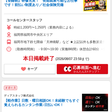
【登録制】研修充実！ 長期就業可能なお仕事
です！前払い制度あり／社会保険完備
コールセンタースタッフ
時給1,200円〜1,250円（業務内容による）
福岡県福岡市中央区エリア
福岡市地下鉄七隈線「天神南駅」など ★上記以外も多数派遣先有
［勤務時間例］ ・9:00〜19:00（実働8時間）休憩合計60分 ・9:
本日掲載終了
(2026/08/07 23:59まで)
応募画面へ進む
キープ
かんたん3ステップ！
派遣社員
ディアスタッフ株式会社
【軽作業】日数・曜日相談OK！未経験でもすぐ
覚えられるカンタン作業♪日払いOK！