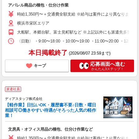
アパレル商品の梱包・仕分け作業
時給1,350円〜＋交通費全額支給 ※給与は案件により異なります(規定
横浜市栄区エリア
大船駅、本郷台駅、富士見町駅など ※上記以外にも派遣先多数（
〈日勤〉 ・9:00〜18:00 ・10:00〜19:00 ・11:00
本日掲載終了
(2026/08/07 23:59まで)
応募画面へ進む
キープ
かんたん3ステップ！
派遣社員
ディアスタッフ株式会社
【軽作業】日払いOK・履歴書不要♪日数・曜日
相談可◎働きやすい待遇がそろった人気の軽作
業！
文房具・オフィス用品の梱包、仕分け作業など
時給1,350円〜＋交通費全額支給 ※給与は案件により異なります(規定