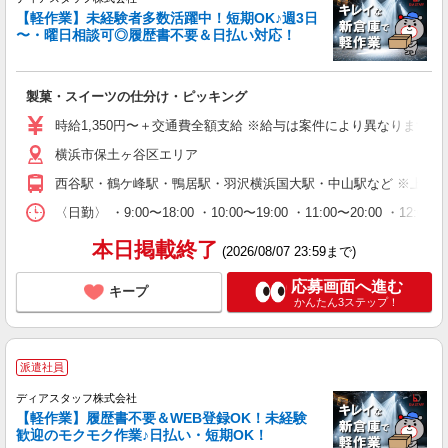
【軽作業】未経験者多数活躍中！短期OK♪週3日
〜・曜日相談可◎履歴書不要＆日払い対応！
製菓・スイーツの仕分け・ピッキング
時給1,350円〜＋交通費全額支給 ※給与は案件により異なります(規定
横浜市保土ヶ谷区エリア
西谷駅・鶴ケ峰駅・鴨居駅・羽沢横浜国大駅・中山駅など ※上記
〈日勤〉 ・9:00〜18:00 ・10:00〜19:00 ・11:00
本日掲載終了
(2026/08/07 23:59まで)
応募画面へ進む
キープ
かんたん3ステップ！
派遣社員
ディアスタッフ株式会社
【軽作業】履歴書不要＆WEB登録OK！未経験
歓迎のモクモク作業♪日払い・短期OK！