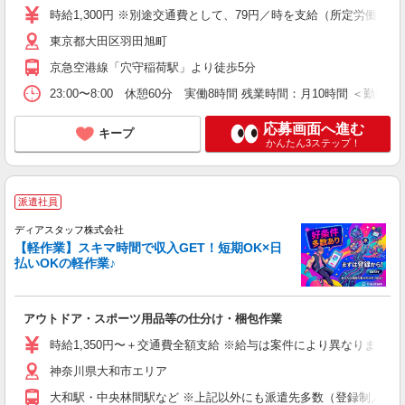
時給1,300円 ※別途交通費として、79円／時を支給（所定労働時間8h分
東京都大田区羽田旭町
京急空港線「穴守稲荷駅」より徒歩5分
23:00〜8:00 休憩60分 実働8時間 残業時間：月10時間 ＜勤務＞週5日
応募画面へ進む
キープ
かんたん3ステップ！
派遣社員
ディアスタッフ株式会社
【軽作業】スキマ時間で収入GET！短期OK×日
払いOKの軽作業♪
アウトドア・スポーツ用品等の仕分け・梱包作業
時給1,350円〜＋交通費全額支給 ※給与は案件により異なります(規定
神奈川県大和市エリア
大和駅・中央林間駅など ※上記以外にも派遣先多数（登録制／紹