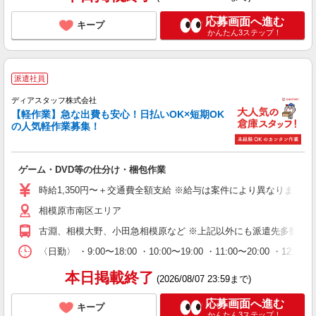
応募画面へ進む
キープ
かんたん3ステップ！
派遣社員
ディアスタッフ株式会社
【軽作業】急な出費も安心！日払いOK×短期OK
の人気軽作業募集！
ゲーム・DVD等の仕分け・梱包作業
時給1,350円〜＋交通費全額支給 ※給与は案件により異なります(規定
相模原市南区エリア
古淵、相模大野、小田急相模原など ※上記以外にも派遣先多数（
〈日勤〉 ・9:00〜18:00 ・10:00〜19:00 ・11:00
本日掲載終了
(2026/08/07 23:59まで)
応募画面へ進む
キープ
かんたん3ステップ！