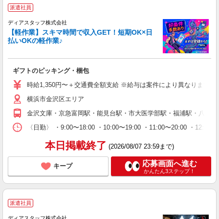
派遣社員
ディアスタッフ株式会社
【軽作業】スキマ時間で収入GET！短期OK×日
払いOKの軽作業♪
ギフトのピッキング・梱包
時給1,350円〜＋交通費全額支給 ※給与は案件により異なります(規定
横浜市金沢区エリア
金沢文庫・京急富岡駅・能見台駅・市大医学部駅・福浦駅・八景島
〈日勤〉 ・9:00〜18:00 ・10:00〜19:00 ・11:00
本日掲載終了
(2026/08/07 23:59まで)
応募画面へ進む
キープ
かんたん3ステップ！
派遣社員
ディアスタッフ株式会社