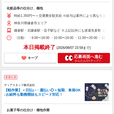
化粧品等の仕分け、梱包
時給1,350円〜＋交通費全額支給 ※給与は案件により異なります(規定
神奈川県鎌倉市エリア
鎌倉駅・北鎌倉駅・逗子駅など ※上記以外にも派遣先多数（登録
〈日勤〉 ・9:00〜18:00 ・10:00〜19:00 ・11:00
本日掲載終了
(2026/08/07 23:59まで)
応募画面へ進む
キープ
かんたん3ステップ！
派遣社員
ディアスタッフ株式会社
【軽作業】＜日払い・週払い◎＞短期、単発OK
♪お給料も勤務開始もスピード対応！
お菓子等の仕分け・梱包作業