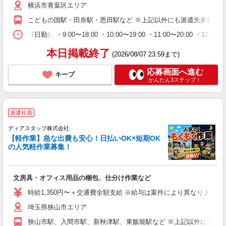
横浜市青葉区エリア
こどもの国駅・田奈駅・恩田駅など ※上記以外にも派遣先多数（
〈日勤〉 ・9:00〜18:00 ・10:00〜19:00 ・11:00
本日掲載終了
(2026/08/07 23:59まで)
応募画面へ進む
キープ
かんたん3ステップ！
派遣社員
ディアスタッフ株式会社
【軽作業】急な出費も安心！日払いOK×短期OK
の人気軽作業募集！
文房具・オフィス用品の梱包、仕分け作業など
時給1,350円〜＋交通費全額支給 ※給与は案件により異なります(規定
埼玉県狭山市エリア
狭山市駅、入間市駅、新秋津駅、東飯能駅など ※上記以外にも派