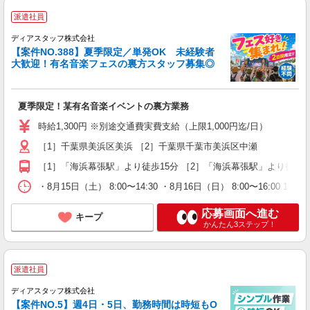
派遣社員
ディアスタッフ株式会社
【案件NO.388】夏季限定／単発OK 未経験者
大歓迎！有名音楽フェスの裏方スタッフ募集◎
夏季限定！某有名音楽イベントの裏方業務
時給1,300円 ※別途交通費実費支給（上限1,000円迄/日）
［1］千葉県美浜区美浜 ［2］千葉県千葉市美浜区中瀬
［1］「海浜幕張駅」より徒歩15分 ［2］「海浜幕張駅」より徒歩7
・8月15日（土） 8:00〜14:30 ・8月16日（日） 8:00〜16:00 
応募画面へ進む
キープ
かんたん3ステップ！
派遣社員
ディアスタッフ株式会社
【案件NO.5】週4日・5日、勤務時間は時短もO