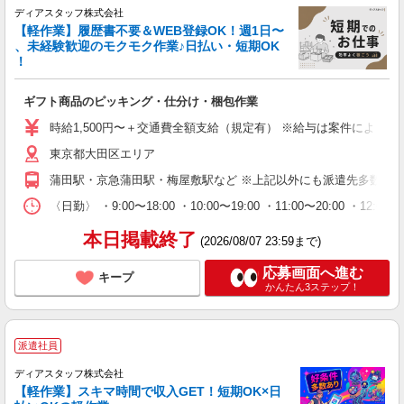
ディアスタッフ株式会社
【軽作業】履歴書不要＆WEB登録OK！週1日〜
、未経験歓迎のモクモク作業♪日払い・短期OK
！
ギフト商品のピッキング・仕分け・梱包作業
時給1,500円〜＋交通費全額支給（規定有） ※給与は案件により異なり
東京都大田区エリア
蒲田駅・京急蒲田駅・梅屋敷駅など ※上記以外にも派遣先多数（
〈日勤〉 ・9:00〜18:00 ・10:00〜19:00 ・11:00
本日掲載終了
(2026/08/07 23:59まで)
応募画面へ進む
キープ
かんたん3ステップ！
派遣社員
ディアスタッフ株式会社
【軽作業】スキマ時間で収入GET！短期OK×日