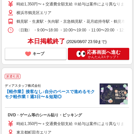
時給1,350円〜＋交通費全額支給 ※給与は案件により異なります(規定
横浜市鶴見区エリア
鶴見駅・生麦駅・矢向駅・京急鶴見駅・花月総持寺駅・鶴見市場駅
〈日勤〉 ・9:00〜18:00 ・10:00〜19:00 ・11:00
本日掲載終了
(2026/08/07 23:59まで)
応募画面へ進む
キープ
かんたん3ステップ！
派遣社員
ディアスタッフ株式会社
【軽作業】接客なし♪自分のペースで進めるモク
モク軽作業！週3日〜＆短期◎
DVD・ゲーム等のシール貼り・ピッキング
時給1,350円〜＋交通費全額支給 ※給与は案件により異なります(規定
東京都町田市エリア