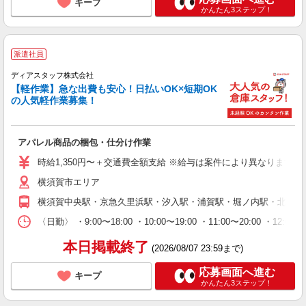
キープ
かんたん3ステップ！
派遣社員
ディアスタッフ株式会社
【軽作業】急な出費も安心！日払いOK×短期OK
の人気軽作業募集！
アパレル商品の梱包・仕分け作業
時給1,350円〜＋交通費全額支給 ※給与は案件により異なります(規定
横須賀市エリア
横須賀中央駅・京急久里浜駅・汐入駅・浦賀駅・堀ノ内駅・北久里
〈日勤〉 ・9:00〜18:00 ・10:00〜19:00 ・11:00
本日掲載終了
(2026/08/07 23:59まで)
応募画面へ進む
キープ
かんたん3ステップ！