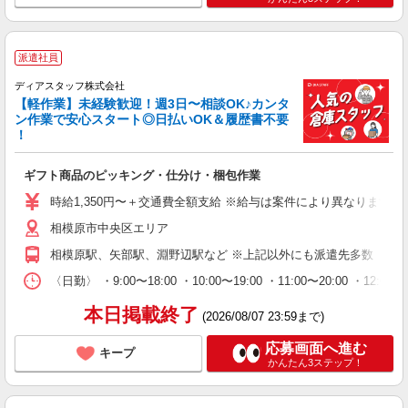
派遣社員
ディアスタッフ株式会社
【軽作業】未経験歓迎！週3日〜相談OK♪カンタ
ン作業で安心スタート◎日払いOK＆履歴書不要
！
ギフト商品のピッキング・仕分け・梱包作業
時給1,350円〜＋交通費全額支給 ※給与は案件により異なります(規定
相模原市中央区エリア
相模原駅、矢部駅、淵野辺駅など ※上記以外にも派遣先多数（登
〈日勤〉 ・9:00〜18:00 ・10:00〜19:00 ・11:00
本日掲載終了
(2026/08/07 23:59まで)
応募画面へ進む
キープ
かんたん3ステップ！