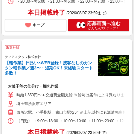
・20:00〜翌6:00 ・21:00〜翌6:00 ・22:00〜翌
本日掲載終了
(2026/08/07 23:59まで)
応募画面へ進む
キープ
かんたん3ステップ！
派遣社員
ディアスタッフ株式会社
【軽作業】日払い×WEB登録！接客なしのカン
タン軽作業／週3〜・短期OK！未経験スタート
多数！
お菓子等の仕分け・梱包作業
時給1,350円〜＋交通費全額支給 ※給与は案件により異なります(規定
埼玉県所沢市エリア
西所沢駅、小手指駅、狭山市駅など ※上記以外にも派遣先多数（
〈日勤〉 ・9:00〜18:00 ・10:00〜19:00 ・11:00
本日掲載終了
(2026/08/07 23:59まで)