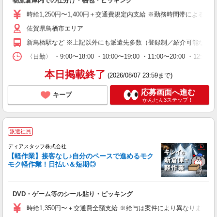
物流倉庫内での仕分け・梱包・ピッキング
時給1,250円〜1,400円＋交通費規定内支給 ※勤務時間帯による ※給
佐賀県鳥栖市エリア
新鳥栖駅など ※上記以外にも派遣先多数（登録制／紹介可能な案
〈日勤〉 ・9:00〜18:00 ・10:00〜19:00 ・11:00
本日掲載終了
(2026/08/07 23:59まで)
応募画面へ進む
キープ
かんたん3ステップ！
派遣社員
ディアスタッフ株式会社
【軽作業】接客なし♪自分のペースで進めるモク
モク軽作業！日払い＆短期◎
DVD・ゲーム等のシール貼り・ピッキング
時給1,350円〜＋交通費全額支給 ※給与は案件により異なります(規定