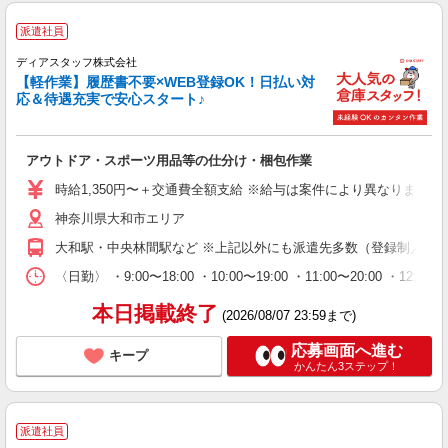
派遣社員
ディアスタッフ株式会社
【軽作業】履歴書不要×WEB登録OK！日払い対
応＆待遇充実で安心スタート♪
アウトドア・スポーツ用品等の仕分け・梱包作業
時給1,350円〜＋交通費全額支給 ※給与は案件により異なります(規定
神奈川県大和市エリア
大和駅・中央林間駅など ※上記以外にも派遣先多数（登録制／紹
〈日勤〉 ・9:00〜18:00 ・10:00〜19:00 ・11:00
本日掲載終了
(2026/08/07 23:59まで)
応募画面へ進む
キープ
かんたん3ステップ！
派遣社員