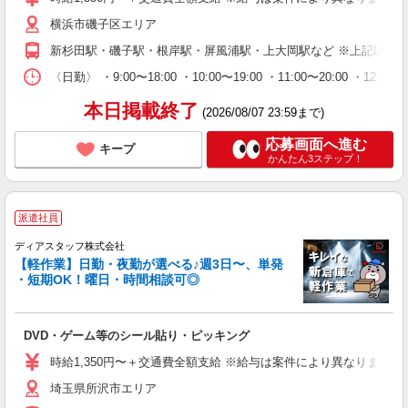
横浜市磯子区エリア
新杉田駅・磯子駅・根岸駅・屏風浦駅・上大岡駅など ※上記以外
〈日勤〉 ・9:00〜18:00 ・10:00〜19:00 ・11:00
本日掲載終了
(2026/08/07 23:59まで)
応募画面へ進む
キープ
かんたん3ステップ！
派遣社員
ディアスタッフ株式会社
【軽作業】日勤・夜勤が選べる♪週3日〜、単発
・短期OK！曜日・時間相談可◎
DVD・ゲーム等のシール貼り・ピッキング
時給1,350円〜＋交通費全額支給 ※給与は案件により異なります(規定
埼玉県所沢市エリア