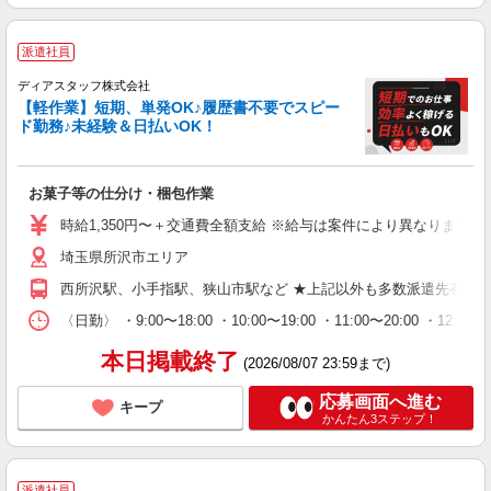
派遣社員
ディアスタッフ株式会社
【軽作業】短期、単発OK♪履歴書不要でスピー
ド勤務♪未経験＆日払いOK！
お菓子等の仕分け・梱包作業
時給1,350円〜＋交通費全額支給 ※給与は案件により異なります(規定
埼玉県所沢市エリア
西所沢駅、小手指駅、狭山市駅など ★上記以外も多数派遣先有
〈日勤〉 ・9:00〜18:00 ・10:00〜19:00 ・11:00
本日掲載終了
(2026/08/07 23:59まで)
応募画面へ進む
キープ
かんたん3ステップ！
派遣社員