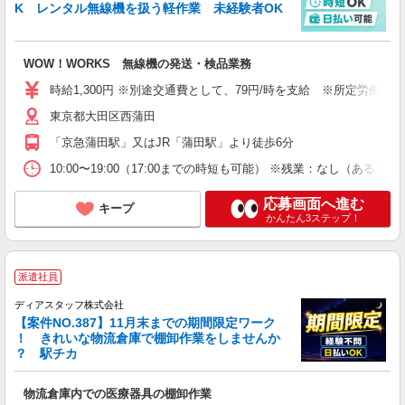
K レンタル無線機を扱う軽作業 未経験者OK
WOW！WORKS 無線機の発送・検品業務
時給1,300円 ※別途交通費として、79円/時を支給 ※所定労働時間
東京都大田区西蒲田
「京急蒲田駅」又はJR「蒲田駅」より徒歩6分
10:00〜19:00（17:00までの時短も可能） ※残業：なし（
応募画面へ進む
キープ
かんたん3ステップ！
派遣社員
ディアスタッフ株式会社
【案件NO.387】11月末までの期間限定ワーク
！ きれいな物流倉庫で棚卸作業をしませんか
？ 駅チカ
物流倉庫内での医療器具の棚卸作業