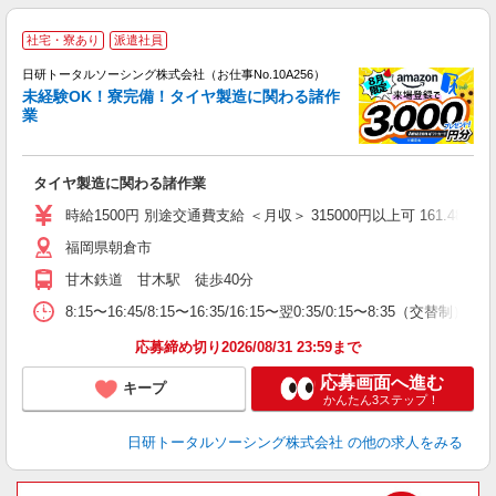
◎
社宅・寮あり
派遣社員
n
日研トータルソーシング株式会社（お仕事No.10A256）
ー
未経験OK！寮完備！タイヤ製造に関わる諸作
z
業
談
W
タイヤ製造に関わる諸作業
入
時給1500円 別途交通費支給 ＜月収＞ 315000円以上可 161.48H＋残
福岡県朝倉市
甘木鉄道 甘木駅 徒歩40分
8:15〜16:45/8:15〜16:35/16:15〜翌0:35/0:15〜8:35（交替制）
応募締め切り2026/08/31 23:59まで
応募画面へ進む
キープ
かんたん3ステップ！
日研トータルソーシング株式会社
の他の求人をみる