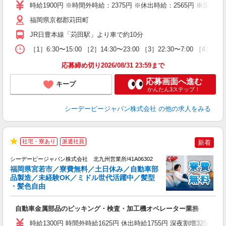
堂
時給1900円 ※時間外時給：2375円 ※休出時給：2565円 ※深夜割
給
福岡県京都郡苅田町
JR日豊本線「苅田駅」より車で約10分
［1］6:30〜15:00 ［2］14:30〜23:00 ［3］22:30〜
応募締め切り2026/08/31 23:59まで
応募画面へ進む
キープ
かんたん3ステップ！
シーデーピージャパン株式会社
の他の求人をみる
2
社宅・寮あり
派遣社員
新着
お
★
初
シーデーピージャパン株式会社 北九州営業所/41A06302
福岡県宮若市／寮費無料／土日休み／自動車部
品製造／未経験OK／ミドル世代活躍中／髪型
・髪色自由
に
W
自動車金属部品のピッキング・検査・加工機オペレーター業務
格
オ
時給1300円 時間外時給1625円 休出時給1755円 深夜割増325円