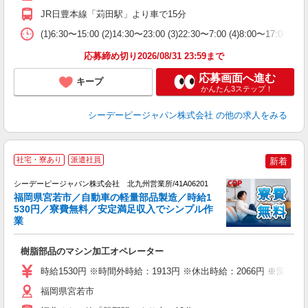
JR日豊本線「苅田駅」より車で15分
(1)6:30〜15:00 (2)14:30〜23:00 (3)22:30〜7:00
応募締め切り2026/08/31 23:59まで
応募画面へ進む
キープ
かんたん3ステップ！
シーデーピージャパン株式会社
の他の求人をみる
未
社宅・寮あり
派遣社員
新着
―
シーデーピージャパン株式会社 北九州営業所/41A06201
福岡県宮若市／自動車の軽量部品製造／時給1
き
530円／寮費無料／安定満足収入でシンプル作
業
『
W
樹脂部品のマシン加工オペレーター
経
（
時給1530円 ※時間外時給：1913円 ※休出時給：2066円 ※深夜割
い
会
福岡県宮若市