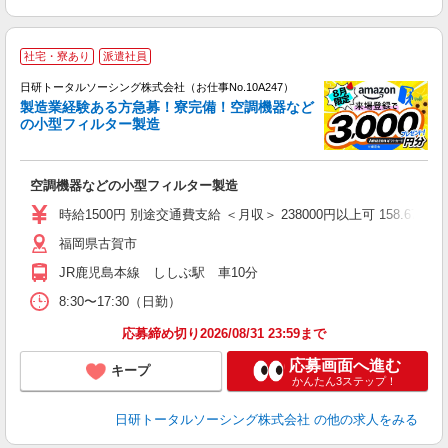
◎
社宅・寮あり
派遣社員
n
日研トータルソーシング株式会社（お仕事No.10A247）
ー
製造業経験ある方急募！寮完備！空調機器など
z
の小型フィルター製造
談
W
空調機器などの小型フィルター製造
入
交
時給1500円 別途交通費支給 ＜月収＞ 238000円以上可 158.67H
福岡県古賀市
JR鹿児島本線 ししぶ駅 車10分
8:30〜17:30（日勤）
応募締め切り2026/08/31 23:59まで
応募画面へ進む
キープ
かんたん3ステップ！
日研トータルソーシング株式会社
の他の求人をみる