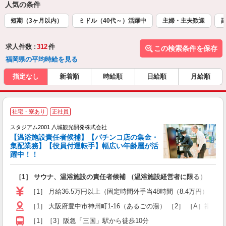
人気の条件
短期（3ヶ月以内）
ミドル（40代～）活躍中
主婦・主夫歓迎
求人件数 :
312
件
この検索条件を保存
福岡県の平均時給を見る
指定なし
新着順
時給順
日給順
月給順
社宅・寮あり
正社員
スタジアム2001 八城観光開発株式会社
【温浴施設責任者候補】【パチンコ店の集金・
集配業務】【役員付運転手】幅広い年齢層が活
躍中！！
を
［1］ サウナ、温浴施設の責任者候補 （温浴施設経営者に限る） ［2
入
賞
［1］ 月給36.5万円以上（固定時間外手当48時間（8.4万円）含む
ほ
［1］ 大阪府豊中市神州町1-16（あるごの湯） ［2］ ［A］福岡遠
［1］［3］阪急「三国」駅から徒歩10分