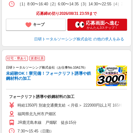
［1］8:00〜16:40［2］6:00〜14:35［3］14:30〜22:55［4］2
応募締め切り2026/08/31 23:59まで
応募画面へ進む
キープ
かんたん3ステップ！
日研トータルソーシング株式会社
の他の求人をみる
◎
社宅・寮あり
派遣社員
n
日研トータルソーシング株式会社（お仕事No.10A176）
ー
未経験OK！寮完備！フォークリフト誘導や鉄
z
鋼材料の加工
談
W
フォークリフト誘導や鉄鋼材料の加工
い
会
時給1350円 別途交通費支給 ＜月収＞ 222000円以上可 165H
福岡県北九州市戸畑区
JR鹿児島本線 戸畑駅 徒歩15分
7:30〜15:45（日勤）