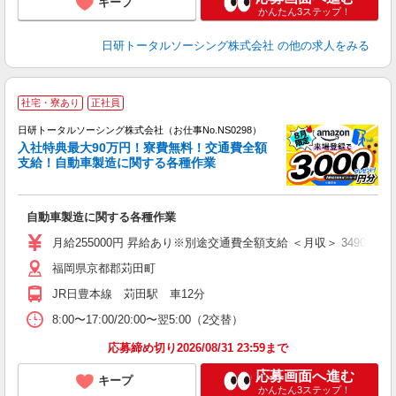
キープ
かんたん3ステップ！
日研トータルソーシング株式会社
の他の求人をみる
◎
社宅・寮あり
正社員
n
日研トータルソーシング株式会社（お仕事No.NS0298）
ー
入社特典最大90万円！寮費無料！交通費全額
z
支給！自動車製造に関する各種作業
談
W
自動車製造に関する各種作業
ク
費
月給255000円 昇給あり※別途交通費全額支給 ＜月収＞ 349000円以上
度
福岡県京都郡苅田町
JR日豊本線 苅田駅 車12分
8:00〜17:00/20:00〜翌5:00（2交替）
応募締め切り2026/08/31 23:59まで
応募画面へ進む
キープ
かんたん3ステップ！