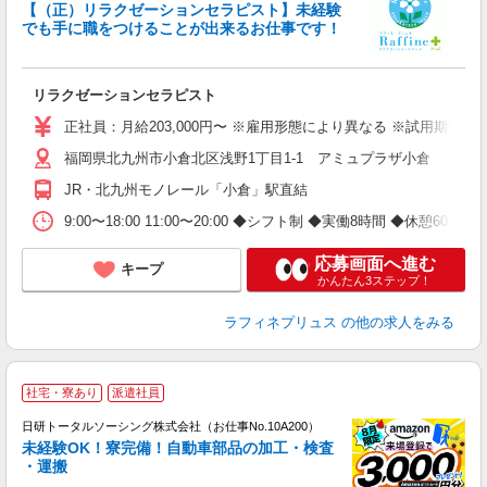
【（正）リラクゼーションセラピスト】未経験
す
でも手に職をつけることが出来るお仕事です！
未
夜
リラクゼーションセラピスト
正社員：月給203,000円〜 ※雇用形態により異なる ※試用期間6ヶ月は
福岡県北九州市小倉北区浅野1丁目1-1 アミュプラザ小倉
JR・北九州モノレール「小倉」駅直結
9:00〜18:00 11:00〜20:00 ◆シフト制 ◆実働8時間 ◆休憩60分
応募画面へ進む
キープ
かんたん3ステップ！
ラフィネプリュス
の他の求人をみる
◎
社宅・寮あり
派遣社員
n
日研トータルソーシング株式会社（お仕事No.10A200）
ー
未経験OK！寮完備！自動車部品の加工・検査
z
・運搬