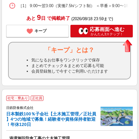
［1］ 9:00〜翌3:00（実働7.5h/シフト制） ＜早番＞9:00〜1
9
あと
日
で掲載終了
(2026/08/18 23:59まで)
応募画面へ進む
キープ
かんたん3ステップ！
「キープ」とは？
気になるお仕事をワンクリックで保存
まとめてチェック＆まとめて応募も可能
会員登録無しで今すぐご利用いただけます
社宅・寮あり
正社員
日鉄防食株式会社
日本製鉄100％子会社【土木施工管理／正社員
】4つの地域で募集！経験者や資格保持者歓迎
！年休120日
備
港湾施設防食工事の土木施工管理