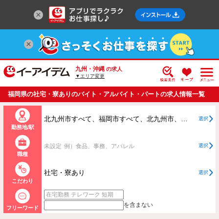
九州・沖縄
の求人
▼エリア変更
福岡県の社宅・寮ありのバイト・アルバイト・パートの求人情報一覧
北九州市すべて、福岡市すべて、北九州市、福岡市以外すべて
選択
勤務地/駅
未設定
例）食品、事務、アパレル
選択
職種
社宅・寮あり
選択
こだわり
を含まない
フリーワード