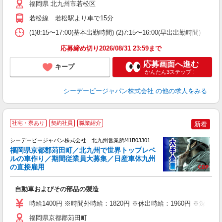
祝
福岡県 北九州市若松区
給
若松線 若松駅より車で15分
(1)8:15〜17:00(基本出勤時間) (2)7:15〜16:00(早出出勤時間
応募締め切り2026/08/31 23:59まで
応募画面へ進む
キープ
かんたん3ステップ！
シーデーピージャパン株式会社
の他の求人をみる
2
社宅・寮あり
契約社員
職業紹介
新着
シーデーピージャパン株式会社 北九州営業所/41B03301
福岡県京都郡苅田町／北九州で世界トップレベ
す
ルの車作り／期間従業員大募集／日産車体九州
の直接雇用
あ
W
自動車およびその部品の製造
経
あ
時給1400円 ※時間外時給：1820円 ※休出時給：1960円 ※深夜割
り
福岡県京都郡苅田町