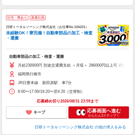
◎
社宅・寮あり
派遣社員
n
日研トータルソーシング株式会社（お仕事No.10A201）
ー
未経験OK！寮完備！自動車部品の加工・検査
z
・運搬
談
W
自動車部品の加工・検査・運搬
ク
宅
月給230000円 別途交通費支給 ＜月収＞ 286000円以上可 月給23000
福岡県行橋市
JR日豊本線 新田原駅 車7分
8:00〜17:00/19:20〜翌4:20（交替制）
応募締め切り2026/08/31 23:59まで
応募画面へ進む
キープ
かんたん3ステップ！
日研トータルソーシング株式会社
の他の求人をみる