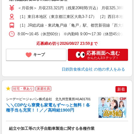
入
ス
＜月収例＞ 月収233,321円（残業20時間/月込） 月収325,389円
ル
［1］東日本地区（東京都江東区大島3-7-17） ［2］西日本地区
ィ
［1］JR総武線・東武亀戸線「亀戸」駅、都営新宿線「西大島」駅より
8:00〜16:45（休憩60分） ※内勤時 9:00〜17:30（休憩45分
応募締め切り2026/08/27 23:59まで
応募画面へ進む
キープ
かんたん3ステップ！
日鉄防食株式会社
の他の求人をみる
◆
社宅・寮あり
派遣社員
新着
★
シーデーピージャパン株式会社 北九州営業所/41A01701
＼＼CDPなら寮費も家電もず〜っと無料！各
◎
種手当も充実！！／／高時給1900円
入
0
W
組立や加工等の大手自動車製造に関する各種作業
経