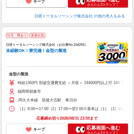
キープ
かんたん3ステップ！
日研トータルソーシング株式会社
の他の求人をみる
◎
社宅・寮あり
派遣社員
n
日研トータルソーシング株式会社（お仕事No.10A255）
ー
未経験OK！寮完備！金型の製造
z
談
W
金型の製造
ク
（
時給1350円 別途交通費支給 ＜月収＞ 244000円以上可 168.74H＋深
福岡県朝倉市
JR久大本線 筑後大石駅 車15分
［1］8:00〜17:00［2］17:00〜翌2:00※基本は［1］［2］の
応募締め切り2026/08/31 23:59まで
応募画面へ進む
キープ
かんたん3ステップ！