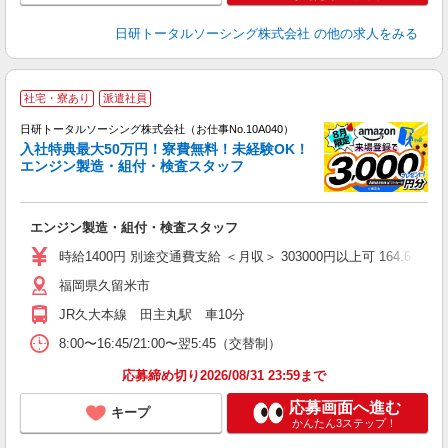
日研トータルソーシング株式会社
の他の求人をみる
◎
社宅・寮あり
派遣社員
n
日研トータルソーシング株式会社（お仕事No.10A040）
ー
入社特典最大50万円！寮費無料！未経験OK！
z
エンジン製造・組付・検査スタッフ
談
W
エンジン製造・組付・検査スタッフ
ク
宅
時給1400円 別途交通費支給 ＜月収＞ 303000円以上可 164.64H＋残
福岡県久留米市
JR久大本線 田主丸駅 車10分
8:00〜16:45/21:00〜翌5:45（交替制）
応募締め切り2026/08/31 23:59まで
応募画面へ進む
キープ
かんたん3ステップ！