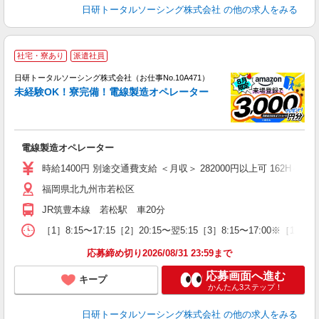
日研トータルソーシング株式会社
の他の求人をみる
◎
社宅・寮あり
派遣社員
n
日研トータルソーシング株式会社（お仕事No.10A471）
ー
未経験OK！寮完備！電線製造オペレーター
z
談
W
電線製造オペレーター
ク
険
時給1400円 別途交通費支給 ＜月収＞ 282000円以上可 162H＋残業1
福岡県北九州市若松区
JR筑豊本線 若松駅 車20分
［1］8:15〜17:15［2］20:15〜翌5:15［3］8:15〜17:00※
応募締め切り2026/08/31 23:59まで
応募画面へ進む
キープ
かんたん3ステップ！
日研トータルソーシング株式会社
の他の求人をみる