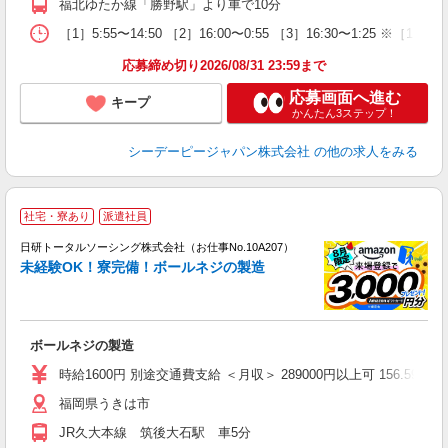
福北ゆたか線「勝野駅」より車で10分
［1］5:55〜14:50 ［2］16:00〜0:55 ［3］16:30〜1
応募締め切り2026/08/31 23:59まで
応募画面へ進む
キープ
かんたん3ステップ！
シーデーピージャパン株式会社
の他の求人をみる
◎
社宅・寮あり
派遣社員
n
日研トータルソーシング株式会社（お仕事No.10A207）
ー
未経験OK！寮完備！ボールネジの製造
z
談
W
ボールネジの製造
入
会
時給1600円 別途交通費支給 ＜月収＞ 289000円以上可 156.59H＋残
あ
福岡県うきは市
JR久大本線 筑後大石駅 車5分