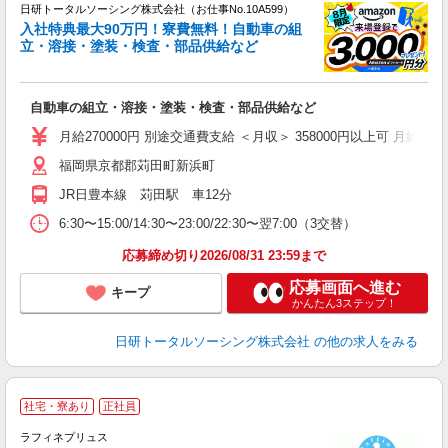
日研トータルソーシング株式会社（お仕事No.10A599）
ー
入社特典最大90万円！寮費無料！自動車の組
z
立・溶接・塗装・検査・部品供給など
談
W
自動車の組立・溶接・塗装・検査・部品供給など
い
交
月給270000円 別途交通費支給 ＜月収＞ 358000円以上可 月給2700
修
福岡県京都郡苅田町新浜町
JR日豊本線 苅田駅 車12分
6:30〜15:00/14:30〜23:00/22:30〜翌7:00（3交替）
応募締め切り2026/08/31 23:59まで
応募画面へ進む
キープ
かんたん3ステップ！
日研トータルソーシング株式会社
の他の求人をみる
社宅・寮あり
正社員
ラフィネプリュス