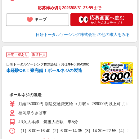
応募締め切り2026/08/31 23:59まで
応募画面へ進む
キープ
かんたん3ステップ！
日研トータルソーシング株式会社
の他の求人をみる
◎
社宅・寮あり
派遣社員
n
日研トータルソーシング株式会社（お仕事No.10A206）
ー
未経験OK！寮完備！ボールネジの製造
z
談
W
ボールネジの製造
い
宅
月給250000円 別途交通費支給 ＜月収＞ 289000円以上可 月給25000
福岡県うきは市
JR久大本線 筑後大石駅 車5分
［1］8:00〜16:40［2］6:00〜14:35［3］14:30〜22:55［4］2