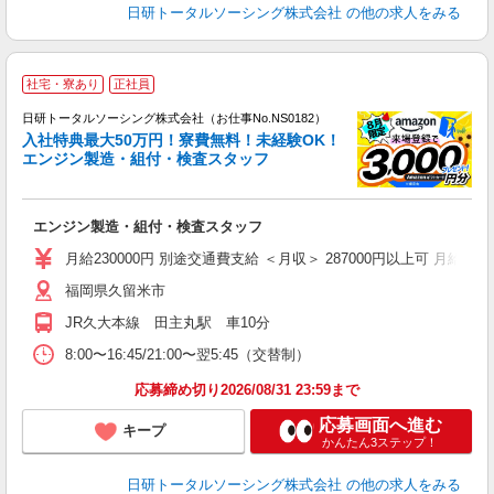
日研トータルソーシング株式会社
の他の求人をみる
◎
社宅・寮あり
正社員
n
日研トータルソーシング株式会社（お仕事No.NS0182）
ー
入社特典最大50万円！寮費無料！未経験OK！
z
エンジン製造・組付・検査スタッフ
談
W
エンジン製造・組付・検査スタッフ
ク
あ
月給230000円 別途交通費支給 ＜月収＞ 287000円以上可 月給2300
福岡県久留米市
JR久大本線 田主丸駅 車10分
8:00〜16:45/21:00〜翌5:45（交替制）
応募締め切り2026/08/31 23:59まで
応募画面へ進む
キープ
かんたん3ステップ！
日研トータルソーシング株式会社
の他の求人をみる