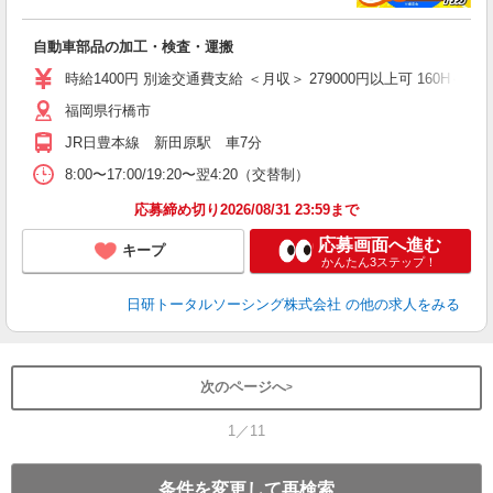
談
W
自動車部品の加工・検査・運搬
ク
宅
時給1400円 別途交通費支給 ＜月収＞ 279000円以上可 160H＋残業1
福岡県行橋市
JR日豊本線 新田原駅 車7分
8:00〜17:00/19:20〜翌4:20（交替制）
応募締め切り2026/08/31 23:59まで
応募画面へ進む
キープ
かんたん3ステップ！
日研トータルソーシング株式会社
の他の求人をみる
次のページへ
1／11
条件を変更して再検索