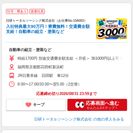
◎
社宅・寮あり
派遣社員
n
日研トータルソーシング株式会社（お仕事No.10A002）
ー
入社特典最大90万円！寮費無料！交通費全額
z
支給！自動車の組立・塗装など
談
W
自動車の組立・塗装など
ク
費
時給1700円 別途交通費全額支給 ＜月収＞ 361000円以上可 162.64
与
福岡県京都郡苅田町新浜町
JR日豊本線 苅田駅 車12分
8:00〜17:00/20:00〜翌5:00（2交替）
応募締め切り2026/08/31 23:59まで
応募画面へ進む
キープ
かんたん3ステップ！
日研トータルソーシング株式会社
の他の求人をみる