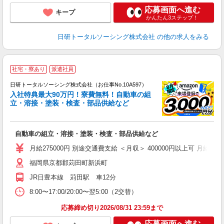
応募画面へ進む
キープ
かんたん3ステップ！
日研トータルソーシング株式会社
の他の求人をみる
◎
社宅・寮あり
派遣社員
n
日研トータルソーシング株式会社（お仕事No.10A597）
ー
入社特典最大90万円！寮費無料！自動車の組
z
立・溶接・塗装・検査・部品供給など
談
W
自動車の組立・溶接・塗装・検査・部品供給など
い
社
月給275000円 別途交通費支給 ＜月収＞ 400000円以上可 月給2750
福岡県京都郡苅田町新浜町
JR日豊本線 苅田駅 車12分
8:00〜17:00/20:00〜翌5:00（2交替）
応募締め切り2026/08/31 23:59まで
応募画面へ進む