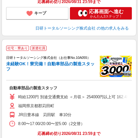
応募締め切り2026/08/31 23:59まで
応募画面へ進む
キープ
かんたん3ステップ！
日研トータルソーシング株式会社
の他の求人をみる
◎
社宅・寮あり
派遣社員
n
日研トータルソーシング株式会社（お仕事No.10A055）
ー
未経験OK！寮完備！自動車部品の製造スタッ
z
フ
談
W
自動車部品の製造スタッフ
い
時給1200円 別途交通費支給 ＜月収＞ 254000円以上可 162.4H＋残業
福岡県京都郡苅田町
JR日豊本線 苅田駅 車10分
8:00〜17:00/20:00〜翌5:00（2交替）
応募締め切り2026/08/31 23:59まで