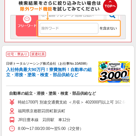
◎
社宅・寮あり
派遣社員
n
日研トータルソーシング株式会社（お仕事No.10A598）
ー
入社特典最大90万円！寮費無料！自動車の組
z
立・溶接・塗装・検査・部品供給など
談
W
自動車の組立・溶接・塗装・検査・部品供給など
入
社
時給1700円 別途交通費支給 ＜月収＞ 402000円以上可 162.64H＋残
福岡県京都郡苅田町新浜町
JR日豊本線 苅田駅 車12分
8:00〜17:00/20:00〜翌5:00（2交替）