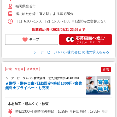
与
福岡県宮若市
福北ゆたか線「直方駅」より車で20分
［1］6:00〜15:00 ［2］16:05〜1:05 ※1週間毎に交替
応募締め切り2026/08/31 23:59まで
応募画面へ進む
キープ
かんたん3ステップ！
シーデーピージャパン株式会社
の他の求人をみる
2
社宅・寮あり
派遣社員
新着
シーデーピージャパン株式会社 北九州営業所/41A05301
★髪型・髪色自由×日勤固定×時給1300円×寮費
無料★プライベートも充実！
マ
E
木材加工・組み立て・検査
W
格
時給1300円 ※時間外時給：1625円 ※休出時給：1755円 ※深夜割
～