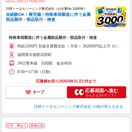
n
日研トータルソーシング株式会社（お仕事No.10A596）
ー
未経験OK！寮完備！特殊車両製造に伴う金属
z
部品製作・部品取付・検査
談
W
特殊車両製造に伴う金属部品製作・部品取付・検査
入
会
時給1500円 別途交通費支給 ＜月収＞ 262000円以上可 162.24H＋残
福岡県京都郡苅田町
JR日豊本線 苅田駅 徒歩40分
8:00〜17:00（日勤）
応募締め切り2026/08/31 23:59まで
応募画面へ進む
キープ
かんたん3ステップ！
日研トータルソーシング株式会社
の他の求人をみる
◎
社宅・寮あり
派遣社員
n