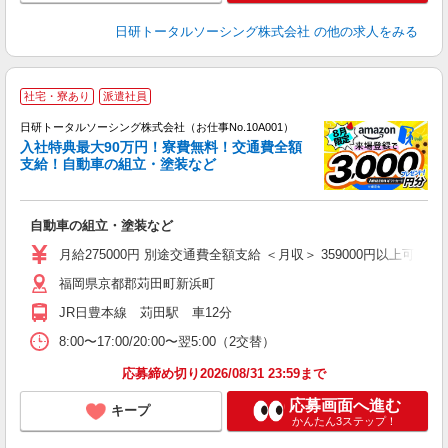
日研トータルソーシング株式会社
の他の求人をみる
◎
社宅・寮あり
派遣社員
n
日研トータルソーシング株式会社（お仕事No.10A001）
ー
入社特典最大90万円！寮費無料！交通費全額
z
支給！自動車の組立・塗装など
談
W
自動車の組立・塗装など
あ
宅
月給275000円 別途交通費全額支給 ＜月収＞ 359000円以上可 月給27
用
福岡県京都郡苅田町新浜町
JR日豊本線 苅田駅 車12分
8:00〜17:00/20:00〜翌5:00（2交替）
応募締め切り2026/08/31 23:59まで
応募画面へ進む
キープ
かんたん3ステップ！