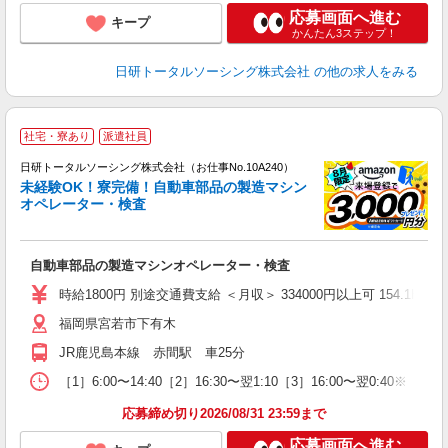
応募画面へ進む
キープ
かんたん3ステップ！
日研トータルソーシング株式会社
の他の求人をみる
◎
社宅・寮あり
派遣社員
n
日研トータルソーシング株式会社（お仕事No.10A240）
ー
未経験OK！寮完備！自動車部品の製造マシン
z
オペレーター・検査
談
W
自動車部品の製造マシンオペレーター・検査
入
交
時給1800円 別途交通費支給 ＜月収＞ 334000円以上可 154.1H＋残業
福岡県宮若市下有木
JR鹿児島本線 赤間駅 車25分
［1］6:00〜14:40［2］16:30〜翌1:10［3］16:00〜翌0:40※
応募締め切り2026/08/31 23:59まで
応募画面へ進む