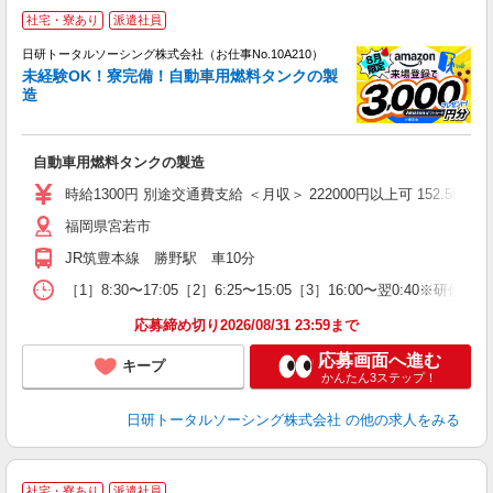
◎
社宅・寮あり
派遣社員
n
日研トータルソーシング株式会社（お仕事No.10A210）
ー
未経験OK！寮完備！自動車用燃料タンクの製
z
造
談
W
自動車用燃料タンクの製造
ク
険
時給1300円 別途交通費支給 ＜月収＞ 222000円以上可 152.5H＋残業
福岡県宮若市
JR筑豊本線 勝野駅 車10分
［1］8:30〜17:05［2］6:25〜15:05［3］16:00〜翌0:4
応募締め切り2026/08/31 23:59まで
応募画面へ進む
キープ
かんたん3ステップ！
日研トータルソーシング株式会社
の他の求人をみる
◎
社宅・寮あり
派遣社員