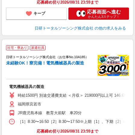
応募締め切り2026/08/31 23:59まで
応募画面へ進む
キープ
かんたん3ステップ！
日研トータルソーシング株式会社
の他の求人をみる
◎
社宅・寮あり
派遣社員
n
日研トータルソーシング株式会社（お仕事No.10A185）
ー
未経験OK！寮完備！電気機械器具の製造
z
談
W
電気機械器具の製造
入
交
時給1500円 別途交通費支給 ＜月収＞ 219000円以上可 146.6H
福岡県宮若市
JR鹿児島本線 教育大前駅 車20分
［1］8:30〜16:50［2］8:30〜17:50※上期［1］、下期［2］の日勤
応募締め切り2026/08/31 23:59まで