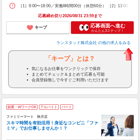
［1］9:00〜18:00／実働8時間00分（休憩60分） ［2］13:
応募締め切り2026/08/31 23:59まで
応募画面へ進む
キープ
かんたん3ステップ！
ランスタッド株式会社
の他の求人をみる
「キープ」とは？
気になるお仕事をワンクリックで保存
まとめてチェック＆まとめて応募も可能
会員登録無しで今すぐご利用いただけます
副業・WワークOK
アルバイト
パート
は
ファミリーマート 秋月店
スキマ時間を有効活用！身近なコンビニ「ファ
囲
ミマ」でお仕事しませんか！？
未
歓