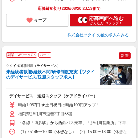
髪
応募締め切り2026/08/20 23:59まで
応募画面へ進む
キープ
かんたん3ステップ！
株式会社ツクイ
の他の求人をみる
副業・WワークOK
パート
新着
ツクイ福岡那珂川（デイサービス）
未経験者歓迎/経験不問/研修制度充実【ツクイ
のデイサービス/送迎スタッフ求人】
各
デイサービス 送迎スタッフ（ケアドライバー）
入
り
時給1,057円 ★土日祝日は時給100円アップ！
リ
ー
福岡県那珂川市道善2丁目58番
O
・各線「博多駅」から西鉄バス乗車、「那珂川営業所」下車徒歩約
な
（1）07:45〜10:30（休憩なし） （2）15:00〜18:00（
髪