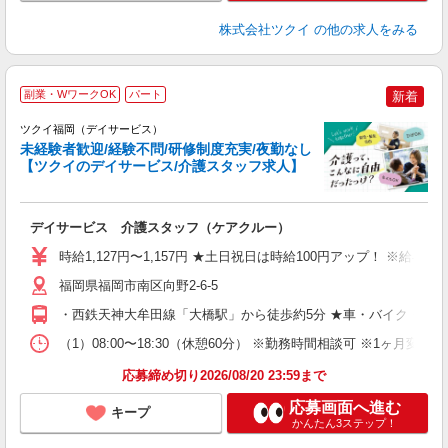
株式会社ツクイ
の他の求人をみる
副業・WワークOK
パート
新着
ツクイ福岡（デイサービス）
未経験者歓迎/経験不問/研修制度充実/夜勤なし
【ツクイのデイサービス/介護スタッフ求人】
各
デイサービス 介護スタッフ（ケアクルー）
入
り
時給1,127円〜1,157円 ★土日祝日は時給100円アップ！ ※給
リ
ー
福岡県福岡市南区向野2-6-5
O
・西鉄天神大牟田線「大橋駅」から徒歩約5分 ★車・バイク・自
な
（1）08:00〜18:30（休憩60分） ※勤務時間相談可 ※1ヶ月変
髪
応募締め切り2026/08/20 23:59まで
応募画面へ進む
キープ
かんたん3ステップ！