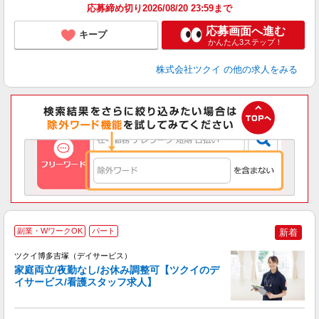
応募締め切り2026/08/20 23:59まで
応募画面へ進む
キープ
かんたん3ステップ！
株式会社ツクイ
の他の求人をみる
副業・WワークOK
パート
新着
ツクイ博多吉塚（デイサービス）
家庭両立/夜勤なし/お休み調整可【ツクイのデ
イサービス/看護スタッフ求人】
各