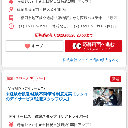
時給1,057円 ★土日祝日は時給100円アップ！
リ
ー
福岡県福岡市早良区原4-18-25
O
・福岡市地下鉄空港線「藤崎駅」から西鉄バス乗車、「原四丁目」
な
（1）09:00〜15:00（休憩なし） （2）09:00〜13:00（休
髪
応募締め切り2026/08/20 23:59まで
応募画面へ進む
キープ
かんたん3ステップ！
株式会社ツクイ
の他の求人をみる
副業・WワークOK
パート
新着
ツクイ福岡（デイサービス）
未経験者歓迎/経験不問/研修制度充実【ツクイ
のデイサービス/送迎スタッフ求人】
各
デイサービス 送迎スタッフ（ケアドライバー）
入
り
時給1,057円 ★土日祝日は時給100円アップ！
リ