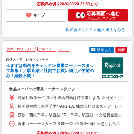
応募締め切り2026/08/20 23:59まで
応募画面へ進む
キープ
かんたん3ステップ！
株式会社ツクイ
の他の求人をみる
副業・WワークOK
アルバイト
パート
動画あり
新着
西鉄ストア レガネット千早
≪まずは動画をチェック≫青果コーナースタッ
フ募集！／駅直結／社割でお買い物可／午前の
み！経験不問！
割
食品スーパーの青果コーナースタッフ
入
婦
時給1,057円〜1,107円 ※給与幅は時間帯による ☆日祝日手当（
～
あ
福岡県福岡市東区千早4-93-1-101 株式会社西鉄ストア レガネッ
昼
西鉄「西鉄千早」駅直結 JR「千早」駅直結 ☆交通費全額支給あ
業
ー
青果コーナースタッフ 8:00〜12:30 週3〜5日 ☆急なお休み
社
応募締め切り2026/08/20 23:59まで