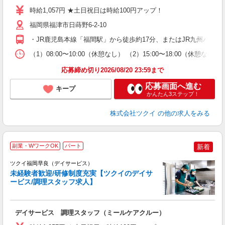
り
時給1,057円 ★土日祝日は時給100円アップ！
リ
ー
福岡県福津市日蒔野6-2-10
O
・JR鹿児島本線「福間駅」から徒歩約17分、またはJR九州バス
な
（1）08:00〜10:00（休憩なし） （2）15:00〜18:00（
髪
応募締め切り2026/08/20 23:59まで
応募画面へ進む
キープ
かんたん3ステップ！
株式会社ツクイ
の他の求人をみる
副業・WワークOK
パート
新着
ツクイ福岡早良（デイサービス）
未経験者歓迎/研修制度充実【ツクイのデイサ
ービス/調理スタッフ求人】
各
デイサービス 調理スタッフ（ミールケアクルー）
入
り