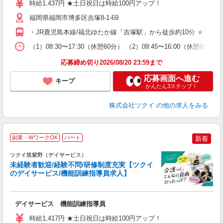
時給1,437円 ★土日祝日は時給100円アップ！
リ
ー
福岡県福岡市博多区吉塚8-1-69
O
・JR鹿児島本線/福北ゆたか線「吉塚駅」から徒歩約10分 ★車
な
（1）08:30〜17:30（休憩60分） （2）09:45〜16:00（休
髪
応募締め切り2026/08/20 23:59まで
応募画面へ進む
キープ
かんたん3ステップ！
株式会社ツクイ
の他の求人をみる
副業・WワークOK
パート
新着
ツクイ筑紫野（デイサービス）
未経験者歓迎/経験不問/研修制度充実【ツクイ
のデイサービス/機能訓練指導員求人】
各
デイサービス 機能訓練指導員
入
り
時給1,417円 ★土日祝日は時給100円アップ！
リ