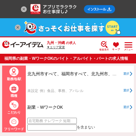
九州・沖縄
の求人
▼エリア変更
福岡県の副業・WワークOKのバイト・アルバイト・パートの求人情報
一覧
北九州市すべて、福岡市すべて、北九州市、福岡市以外すべて
選択
勤務地/駅
未設定
例）食品、事務、アパレル
選択
職種
副業・WワークOK
選択
こだわり
を含まない
フリーワード