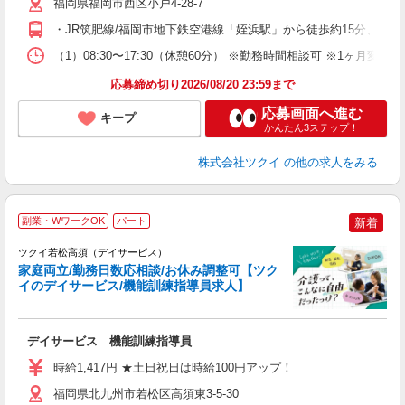
ー
福岡県福岡市西区小戸4-28-7
O
・JR筑肥線/福岡市地下鉄空港線「姪浜駅」から徒歩約15分、ま
な
（1）08:30〜17:30（休憩60分） ※勤務時間相談可 ※1ヶ月
髪
応募締め切り2026/08/20 23:59まで
応募画面へ進む
キープ
かんたん3ステップ！
株式会社ツクイ
の他の求人をみる
副業・WワークOK
パート
新着
ツクイ若松高須（デイサービス）
家庭両立/勤務日数応相談/お休み調整可【ツク
イのデイサービス/機能訓練指導員求人】
各
デイサービス 機能訓練指導員
入
り
時給1,417円 ★土日祝日は時給100円アップ！
リ
ー
福岡県北九州市若松区高須東3-5-30