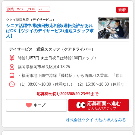
副業・WワークOK
パート
新着
ツクイ福岡早良（デイサービス）
シニア活躍中/勤務日数応相談/運転免許があれ
ばOK【ツクイのデイサービス/送迎スタッフ求
人】
各
デイサービス 送迎スタッフ（ケアドライバー）
入
り
時給1,057円 ★土日祝日は時給100円アップ！
リ
ー
福岡県福岡市早良区原4-18-25
O
・福岡市地下鉄空港線「藤崎駅」から西鉄バス乗車、「原四丁目」
な
（1）08:00〜10:30（休憩なし） （2）15:30〜18:30
髪
応募締め切り2026/08/20 23:59まで
応募画面へ進む
キープ
かんたん3ステップ！
株式会社ツクイ
の他の求人をみる