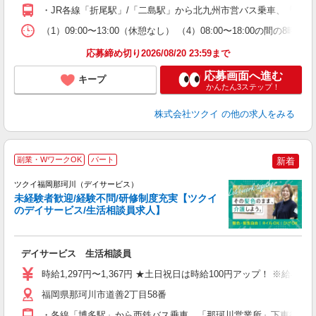
O
・JR各線「折尾駅」/「二島駅」から北九州市営バス乗車、「浅川
な
（1）09:00〜13:00（休憩なし） （4）08:00〜18:00の間
髪
応募締め切り2026/08/20 23:59まで
応募画面へ進む
キープ
かんたん3ステップ！
株式会社ツクイ
の他の求人をみる
副業・WワークOK
パート
新着
ツクイ福岡那珂川（デイサービス）
未経験者歓迎/経験不問/研修制度充実【ツクイ
のデイサービス/生活相談員求人】
各
デイサービス 生活相談員
入
り
時給1,297円〜1,367円 ★土日祝日は時給100円アップ！ ※給
リ
ー
福岡県那珂川市道善2丁目58番
O
・各線「博多駅」から西鉄バス乗車、「那珂川営業所」下車徒歩約