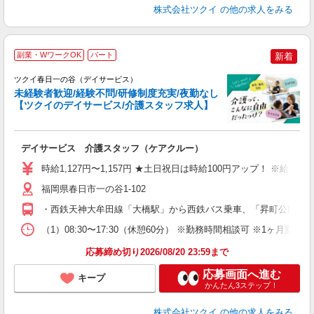
株式会社ツクイ
の他の求人をみる
副業・WワークOK
パート
新着
ツクイ春日一の谷（デイサービス）
未経験者歓迎/経験不問/研修制度充実/夜勤なし
【ツクイのデイサービス/介護スタッフ求人】
各
デイサービス 介護スタッフ（ケアクルー）
入
り
時給1,127円〜1,157円 ★土日祝日は時給100円アップ！ ※給
リ
ー
福岡県春日市一の谷1-102
O
・西鉄天神大牟田線「大橋駅」から西鉄バス乗車、「昇町公民館前
な
（1）08:30〜17:30（休憩60分） ※勤務時間相談可 ※1ヶ月変
髪
応募締め切り2026/08/20 23:59まで
応募画面へ進む
キープ
かんたん3ステップ！
株式会社ツクイ
の他の求人をみる