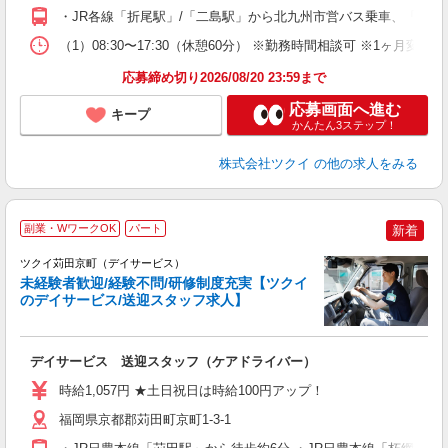
O
・JR各線「折尾駅」/「二島駅」から北九州市営バス乗車、「浅川
な
（1）08:30〜17:30（休憩60分） ※勤務時間相談可 ※1ヶ月変
髪
応募締め切り2026/08/20 23:59まで
応募画面へ進む
キープ
かんたん3ステップ！
株式会社ツクイ
の他の求人をみる
副業・WワークOK
パート
新着
ツクイ苅田京町（デイサービス）
未経験者歓迎/経験不問/研修制度充実【ツクイ
のデイサービス/送迎スタッフ求人】
各
デイサービス 送迎スタッフ（ケアドライバー）
入
り
時給1,057円 ★土日祝日は時給100円アップ！
リ
ー
福岡県京都郡苅田町京町1-3-1
O