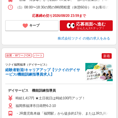
な
（1）08:00〜18:30の間の8時間程度（休憩60分） ※お客様
髪
応募締め切り2026/08/20 23:59まで
応募画面へ進む
キープ
かんたん3ステップ！
株式会社ツクイ
の他の求人をみる
副業・WワークOK
パート
新着
ツクイ福岡福津（デイサービス）
経験者歓迎/キャリアアップ【ツクイのデイサ
ービス/機能訓練指導員求人】
各
デイサービス 機能訓練指導員
入
り
時給1,417円 ★土日祝日は時給100円アップ！
リ
ー
福岡県福津市日蒔野6-2-10
O
・JR鹿児島本線「福間駅」から徒歩約17分、またはJR九州バス