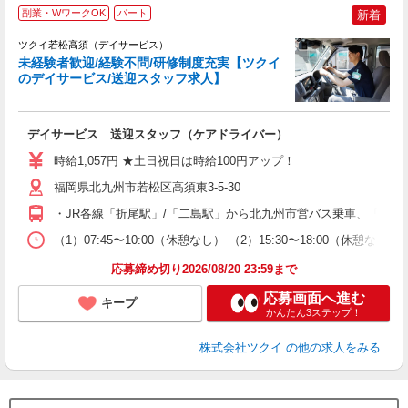
副業・WワークOK
パート
新着
ツクイ若松高須（デイサービス）
未経験者歓迎/経験不問/研修制度充実【ツクイ
のデイサービス/送迎スタッフ求人】
各
デイサービス 送迎スタッフ（ケアドライバー）
入
り
時給1,057円 ★土日祝日は時給100円アップ！
リ
ー
福岡県北九州市若松区高須東3-5-30
O
・JR各線「折尾駅」/「二島駅」から北九州市営バス乗車、「浅川
な
（1）07:45〜10:00（休憩なし） （2）15:30〜18:00（
髪
応募締め切り2026/08/20 23:59まで
応募画面へ進む
キープ
かんたん3ステップ！
株式会社ツクイ
の他の求人をみる