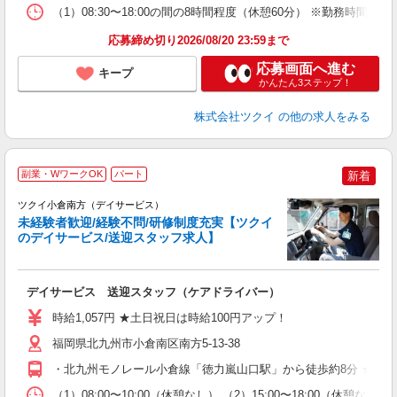
な
（1）08:30〜18:00の間の8時間程度（休憩60分） ※勤務時間
髪
応募締め切り2026/08/20 23:59まで
応募画面へ進む
キープ
かんたん3ステップ！
株式会社ツクイ
の他の求人をみる
副業・WワークOK
パート
新着
ツクイ小倉南方（デイサービス）
未経験者歓迎/経験不問/研修制度充実【ツクイ
のデイサービス/送迎スタッフ求人】
各
デイサービス 送迎スタッフ（ケアドライバー）
入
り
時給1,057円 ★土日祝日は時給100円アップ！
リ
ー
福岡県北九州市小倉南区南方5-13-38
O
・北九州モノレール小倉線「徳力嵐山口駅」から徒歩約8分 ★車
な
（1）08:00〜10:00（休憩なし） （2）15:00〜18:00（