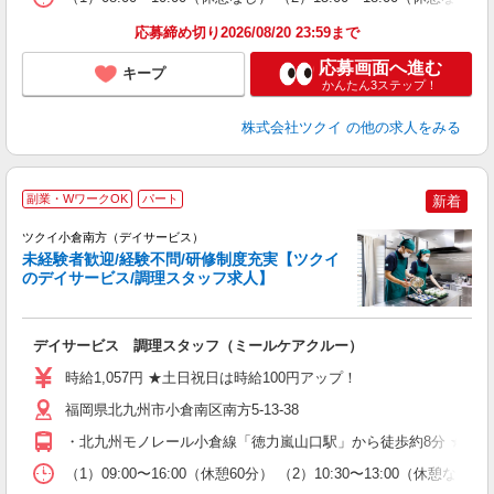
髪
応募締め切り2026/08/20 23:59まで
応募画面へ進む
キープ
かんたん3ステップ！
株式会社ツクイ
の他の求人をみる
副業・WワークOK
パート
新着
ツクイ小倉南方（デイサービス）
未経験者歓迎/経験不問/研修制度充実【ツクイ
のデイサービス/調理スタッフ求人】
各
デイサービス 調理スタッフ（ミールケアクルー）
入
り
時給1,057円 ★土日祝日は時給100円アップ！
リ
ー
福岡県北九州市小倉南区南方5-13-38
O
・北九州モノレール小倉線「徳力嵐山口駅」から徒歩約8分 ★車
な
（1）09:00〜16:00（休憩60分） （2）10:30〜13:00
髪