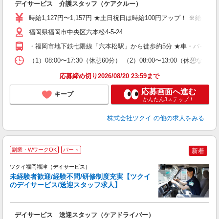
デイサービス 介護スタッフ（ケアクルー）
入
り
時給1,127円〜1,157円 ★土日祝日は時給100円アップ！ ※給
リ
ー
福岡県福岡市中央区六本松4-5-24
O
・福岡市地下鉄七隈線「六本松駅」から徒歩約5分 ★車・バイク
な
（1）08:00〜17:30（休憩60分） （2）08:00〜13:00（
髪
応募締め切り2026/08/20 23:59まで
応募画面へ進む
キープ
かんたん3ステップ！
株式会社ツクイ
の他の求人をみる
副業・WワークOK
パート
新着
ツクイ福岡福津（デイサービス）
未経験者歓迎/経験不問/研修制度充実【ツクイ
のデイサービス/送迎スタッフ求人】
各
デイサービス 送迎スタッフ（ケアドライバー）
入