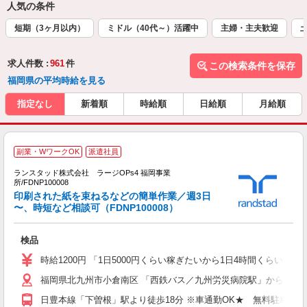
人気の条件
短期（3ヶ月以内）
ミドル（40代～）活躍中
主婦・主夫歓迎
求人件数 :
961
件
この検索条件を保存
福岡県の平均時給を見る
指定なし
新着順
時給順
日給順
月給順
副業・WワークOK
派遣社員
ランスタッド株式会社 ラージOPs4 福岡事業
所/FDNP100008
印刷された紙を束ねるなどの簡単作業／週3日
〜、時短など相談可（FDNP100008）
口
検品
未
～
時給1200円 「1日5000円くらい稼ぎたいから1日4時間くらい
福岡県北九州市小倉南区 「西鉄バス／九州労災病院駅」から徒歩8
日豊本線「下曽根」駅より徒歩18分 ※車通勤OK★ 無料駐車場