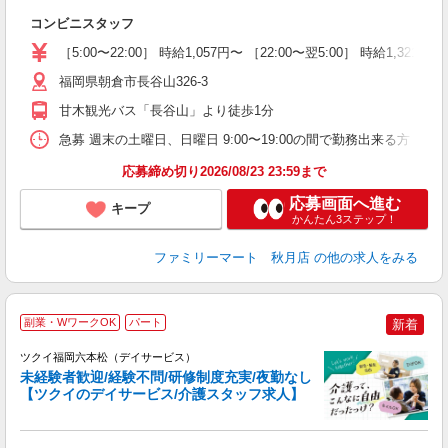
K
コンビニスタッフ
朝
K
［5:00〜22:00］ 時給1,057円〜 ［22:00〜翌5:00］ 時給1,321
福岡県朝倉市長谷山326-3
甘木観光バス「長谷山」より徒歩1分
急募 週末の土曜日、日曜日 9:00〜19:00の間で勤務出来る方 基本勤
応募締め切り2026/08/23 23:59まで
応募画面へ進む
キープ
かんたん3ステップ！
ファミリーマート 秋月店
の他の求人をみる
副業・WワークOK
パート
新着
ツクイ福岡六本松（デイサービス）
未経験者歓迎/経験不問/研修制度充実/夜勤なし
【ツクイのデイサービス/介護スタッフ求人】
各