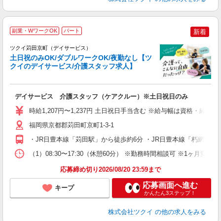
副業・WワークOK
パート
新着
ツクイ苅田京町（デイサービス）
土日祝のみOK/ダブルワークOK/夜勤なし【ツ
クイのデイサービス/介護スタッフ求人】
各
デイサービス 介護スタッフ（ケアクルー）※土日祝日のみ
入
り
時給1,207円〜1,237円 土日祝日手当含む ※給与幅は資格・経験
リ
ー
福岡県京都郡苅田町京町1-3-1
O
・JR日豊本線「苅田駅」から徒歩約6分 ・JR日豊本線「朽網駅
な
（1）08:30〜17:30（休憩60分） ※勤務時間相談可 ※1ヶ月
髪
応募締め切り2026/08/20 23:59まで
応募画面へ進む
キープ
かんたん3ステップ！
株式会社ツクイ
の他の求人をみる