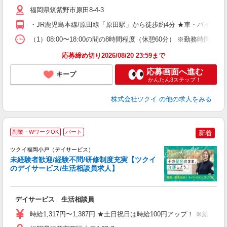
ー
福岡県筑紫野市原田8-4-3
O
・JR鹿児島本線/原田線「原田駅」から徒歩約4分 ★車・バイク
な
（1）08:00〜18:00の間の8時間程度（休憩60分） ※勤務時間
髪
応募締め切り2026/08/20 23:59まで
応募画面へ進む
キープ
かんたん3ステップ！
株式会社ツクイ
の他の求人をみる
副業・WワークOK
パート
新着
ツクイ福岡小戸（デイサービス）
未経験者歓迎/経験不問/研修制度充実【ツクイ
のデイサービス/生活相談員求人】
各
デイサービス 生活相談員
入
り
時給1,317円〜1,387円 ★土日祝日は時給100円アップ！ ※給
リ