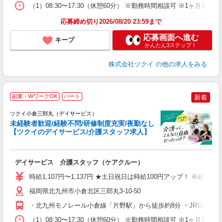
な
（1）08:30〜17:30（休憩60分） ※勤務時間相談可 ※1ヶ月変
髪
応募締め切り2026/08/20 23:59まで
応募画面へ進む
キープ
かんたん3ステップ！
株式会社ツクイ
の他の求人をみる
副業・WワークOK
パート
新着
ツクイ小倉三郎丸（デイサービス）
未経験者歓迎/経験不問/研修制度充実/夜勤なし
【ツクイのデイサービス/介護スタッフ求人】
各
デイサービス 介護スタッフ（ケアクルー）
入
り
時給1,107円〜1,137円 ★土日祝日は時給100円アップ！ ※給
リ
ー
福岡県北九州市小倉北区三郎丸3-10-50
O
・北九州モノレール小倉線「片野駅」から徒歩約8分 ・JR日豊本
な
（1）08:30〜17:30（休憩60分） ※勤務時間相談可 ※1ヶ月