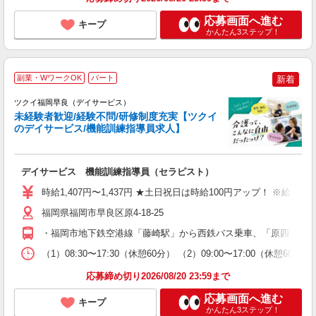
応募画面へ進む
キープ
かんたん3ステップ！
副業・WワークOK
パート
新着
ツクイ福岡早良（デイサービス）
未経験者歓迎/経験不問/研修制度充実【ツクイ
のデイサービス/機能訓練指導員求人】
各
デイサービス 機能訓練指導員（セラピスト）
入
り
時給1,407円〜1,437円 ★土日祝日は時給100円アップ！ ※給
リ
ー
福岡県福岡市早良区原4-18-25
O
・福岡市地下鉄空港線「藤崎駅」から西鉄バス乗車、「原四丁目」
な
（1）08:30〜17:30（休憩60分） （2）09:00〜17:00（休
髪
応募締め切り2026/08/20 23:59まで
応募画面へ進む
キープ
かんたん3ステップ！