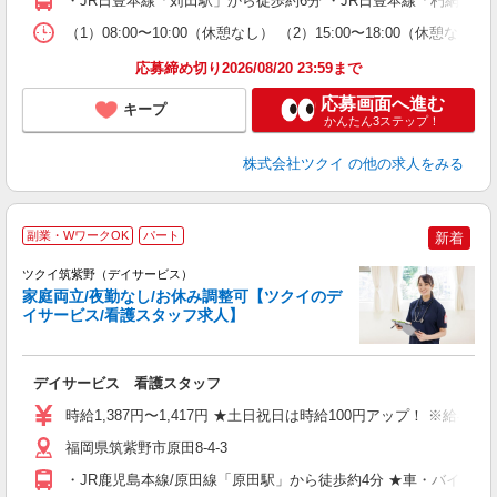
・JR日豊本線「苅田駅」から徒歩約6分 ・JR日豊本線「朽網駅
な
（1）08:00〜10:00（休憩なし） （2）15:00〜18:00（
髪
応募締め切り2026/08/20 23:59まで
応募画面へ進む
キープ
かんたん3ステップ！
株式会社ツクイ
の他の求人をみる
副業・WワークOK
パート
新着
ツクイ筑紫野（デイサービス）
家庭両立/夜勤なし/お休み調整可【ツクイのデ
イサービス/看護スタッフ求人】
各
デイサービス 看護スタッフ
入
り
時給1,387円〜1,417円 ★土日祝日は時給100円アップ！ ※給
リ
ー
福岡県筑紫野市原田8-4-3
O
・JR鹿児島本線/原田線「原田駅」から徒歩約4分 ★車・バイク