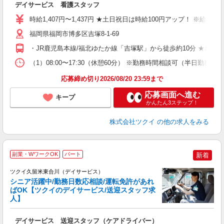
デイサービス 看護スタッフ
入
り
時給1,407円〜1,437円 ★土日祝日は時給100円アップ！ ※給
リ
ー
福岡県福岡市博多区吉塚8-1-69
O
・JR鹿児島本線/福北ゆたか線「吉塚駅」から徒歩約10分 ★車
な
（1）08:00〜17:30（休憩60分） ※勤務時間相談可（半日勤務
髪
応募締め切り2026/08/20 23:59まで
応募画面へ進む
キープ
かんたん3ステップ！
株式会社ツクイ
の他の求人をみる
副業・WワークOK
パート
新着
ツクイ久留米東合川（デイサービス）
シニア活躍中/勤務日数応相談/運転免許があれ
ばOK【ツクイのデイサービス/送迎スタッフ求
人】
各
デイサービス 送迎スタッフ（ケアドライバー）
入