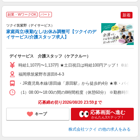
副業・WワークOK
パート
新着
ツクイ筑紫野（デイサービス）
家庭両立/夜勤なし/お休み調整可【ツクイのデ
イサービス/介護スタッフ求人】
各
デイサービス 介護スタッフ（ケアクルー）
入
り
時給1,107円〜1,137円 ★土日祝日は時給100円アップ！ ※給
リ
ー
福岡県筑紫野市原田8-4-3
O
・JR鹿児島本線/原田線「原田駅」から徒歩約4分 ★車・バイク
な
（1）08:00〜18:00の間の8時間程度（休憩60分） ※勤務時間
髪
応募締め切り2026/08/20 23:59まで
応募画面へ進む
キープ
かんたん3ステップ！
株式会社ツクイ
の他の求人をみる