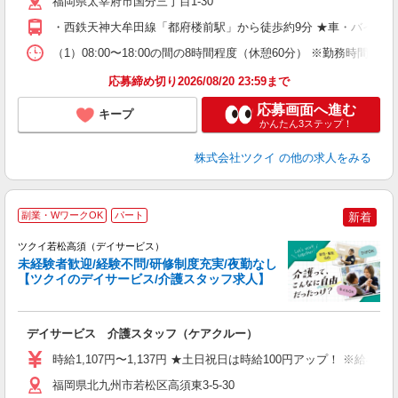
福岡県太宰府市国分三丁目1-30
O
・西鉄天神大牟田線「都府楼前駅」から徒歩約9分 ★車・バイク
な
（1）08:00〜18:00の間の8時間程度（休憩60分） ※勤務時間
髪
応募締め切り2026/08/20 23:59まで
応募画面へ進む
キープ
かんたん3ステップ！
株式会社ツクイ
の他の求人をみる
副業・WワークOK
パート
新着
ツクイ若松高須（デイサービス）
未経験者歓迎/経験不問/研修制度充実/夜勤なし
【ツクイのデイサービス/介護スタッフ求人】
各
デイサービス 介護スタッフ（ケアクルー）
入
り
時給1,107円〜1,137円 ★土日祝日は時給100円アップ！ ※給
リ
ー
福岡県北九州市若松区高須東3-5-30