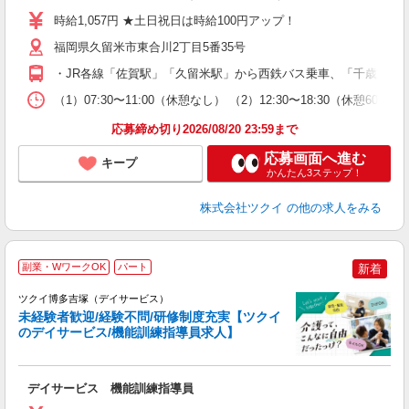
り
時給1,057円 ★土日祝日は時給100円アップ！
リ
ー
福岡県久留米市東合川2丁目5番35号
O
・JR各線「佐賀駅」「久留米駅」から西鉄バス乗車、「千歳市民セ
な
（1）07:30〜11:00（休憩なし） （2）12:30〜18:30
髪
応募締め切り2026/08/20 23:59まで
応募画面へ進む
キープ
かんたん3ステップ！
株式会社ツクイ
の他の求人をみる
副業・WワークOK
パート
新着
ツクイ博多吉塚（デイサービス）
未経験者歓迎/経験不問/研修制度充実【ツクイ
のデイサービス/機能訓練指導員求人】
各
デイサービス 機能訓練指導員
入
り