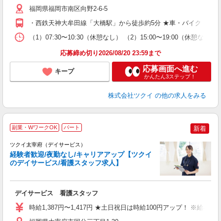
ー
福岡県福岡市南区向野2-6-5
O
・西鉄天神大牟田線「大橋駅」から徒歩約5分 ★車・バイク・自
な
（1）07:30〜10:30（休憩なし） （2）15:00〜19:00
髪
応募締め切り2026/08/20 23:59まで
応募画面へ進む
キープ
かんたん3ステップ！
株式会社ツクイ
の他の求人をみる
副業・WワークOK
パート
新着
ツクイ太宰府（デイサービス）
経験者歓迎/夜勤なし/キャリアアップ【ツクイ
のデイサービス/看護スタッフ求人】
各
デイサービス 看護スタッフ
入
り
時給1,387円〜1,417円 ★土日祝日は時給100円アップ！ ※給
リ
ー