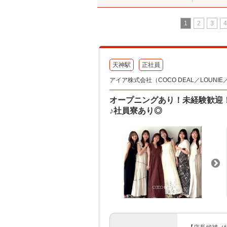
1
2
3
4
天神駅
正社員
アイア株式会社（COCO DEAL／LOUNIE／Sto
オープニングあり！未経験歓迎
♪社員寮あり◎