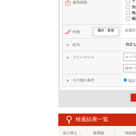
ア
雇用形態
契
職
嘱
未選択
選択・変更
特徴
給与
フリーワード
その他の条件
指定
この
検索結果一覧
並び替え ：
新着順
時給順