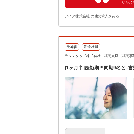
かんた
アイア株式会社 の他の求人をみる
天神駅
派遣社員
ランスタッド株式会社 福岡支店（福岡事業所）
[1ヶ月半]超短期＊同期9名と♪書