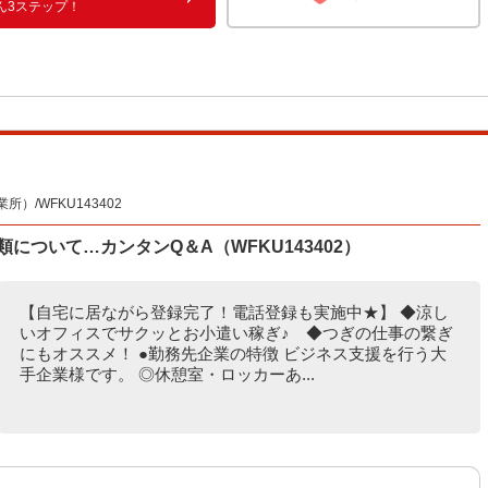
ん3ステップ！
/WFKU143402
類について…カンタンQ＆A（WFKU143402）
【自宅に居ながら登録完了！電話登録も実施中★】 ◆涼し
いオフィスでサクッとお小遣い稼ぎ♪ ◆つぎの仕事の繋ぎ
にもオススメ！ ●勤務先企業の特徴 ビジネス支援を行う大
手企業様です。 ◎休憩室・ロッカーあ...