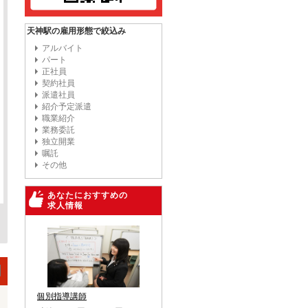
天神駅の雇用形態で絞込み
アルバイト
パート
正社員
契約社員
派遣社員
紹介予定派遣
職業紹介
業務委託
独立開業
嘱託
その他
あなたにおすすめの
求人情報
個別指導講師