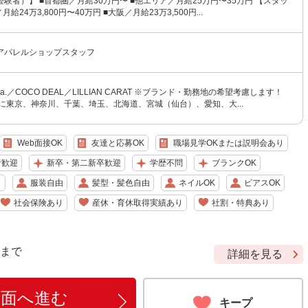
験者）】 ■首都圏／月給30万円〜 ■他エリア／月給25万円〜35万円 【スタッ
給24万3,800円〜40万円 ■大阪／月給23万3,500円...
アパレルショップスタッフ
tola.／COCO DEAL／LILLIAN CARAT ※ブランド・勤務地の希望考慮します！
に東京、神奈川、千葉、埼玉、北海道、宮城（仙台）、愛知、大...
Web面接OK
友達と応募OK
職場見学OKまたは説明会あり
者歓迎
新卒・第二新卒歓迎
学歴不問
ブランクOK
り
服装自由
髪型・髪色自由
ネイルOK
ピアスOK
社会保険あり
産休・育休取得実績あり
社割・特典あり
9 まで
詳細を見る
画面へ進む
キープ