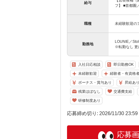
【店長候補（経
給与
フ】 ■首都圏／月
職種
未経験歓迎の
LOUNIE／S
勤務地
※転勤なし 更
入社日応相談
即日勤務OK
未経験歓迎
経験者・有資格
ボーナス・賞与あり
昇給あ
残業ほぼなし
交通費支給
研修制度あり
応募締め切り: 2026/11/30 23:5
応募