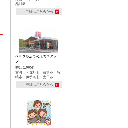
品川区
詳細はこちらから
ベルク各店での店内スタッ
フ
時給 1,065円
古河市・佐野市・前橋市・高
崎市・伊勢崎市・太田市・館
林市・藤岡市・大泉町・さい
詳細はこちらから
たま市北区・川越市・熊谷
市・行田市・秩父市・所沢
市・飯能市・東松山市・坂戸
市・鶴ケ島市・千葉市中央
区・市川市・松戸市・習志野
市・柏市・流山市・八千代
市・足立区・江戸川区・八王
子市・町田市