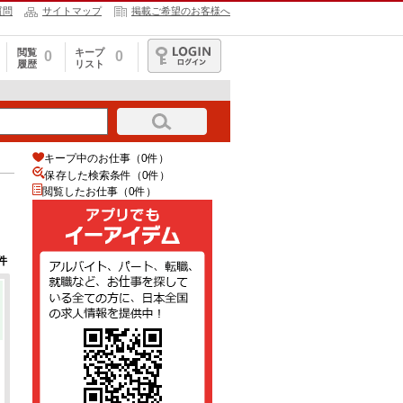
質問
サイトマップ
掲載ご希望のお客様へ
閲覧
キープ
0
0
履歴
リスト
ログイン
キープ中のお仕事（0件）
保存した検索条件（
0
件）
閲覧したお仕事（0件）
件