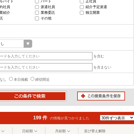
ルバイト
パート
正社員
約社員
派遣社員
紹介予定派遣
業紹介
業務委託
独立開業
託
その他
を含む
を含まない
なし
本日掲載
締切間近
この検索条件を保存
条件で検索
199 件
の情報が見つかりました
日給順
月給順
並び替え解除