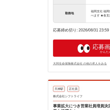
福岡支社 福岡
勤務地
べます ★各支
応募締め切り: 2026/08/31 23:5
応募
かんた
大同生命保険株式会社 の他の求人をみる
天神駅
正社員
株式会社シフトライフ
事業拡大につき営業社員増員決定