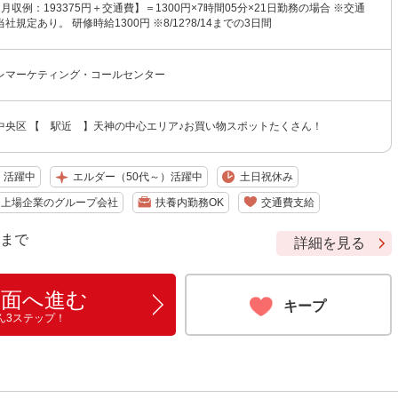
【月収例：193375円＋交通費】＝1300円×7時間05分×21日勤務の場合 ※交通
規定あり。 研修時給1300円 ※8/12?8/14までの3日間
レマーケティング・コールセンター
中央区 【 駅近 】天神の中心エリア♪お買い物スポットたくさん！
）活躍中
エルダー（50代～）活躍中
土日祝休み
・上場企業のグループ会社
扶養内勤務OK
交通費支給
9 まで
詳細を見る
画面へ進む
キープ
ん3ステップ！