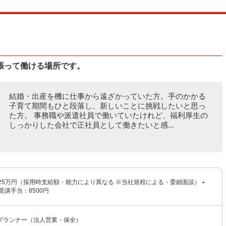
張って働ける場所です。
結婚・出産を機に仕事から遠ざかっていた方。手のかかる
子育て期間もひと段落し、新しいことに挑戦したいと思っ
た方。 事務職や派遣社員で働いていたけれど、福利厚生の
しっかりした会社で正社員として働きたいと感...
〜25万円（採用時支給額・能力により異なる ※当社規程による・委細面談）＋
受講手当：8500円
プランナー（法人営業・保全）