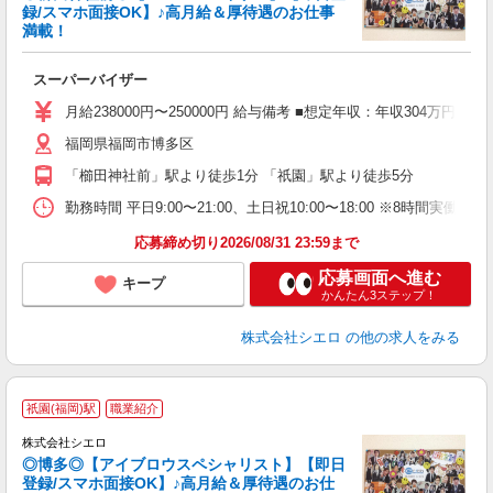
録/スマホ面接OK】♪高月給＆厚待遇のお仕事
満載！
仕
スーパーバイザー
即
学
月給238000円〜250000円 給与備考 ■想定年収：年収304
務
福岡県福岡市博多区
員
「櫛田神社前」駅より徒歩1分 「祇園」駅より徒歩5分
勤務時間 平日9:00〜21:00、土日祝10:00〜18:00 ※8時間実働（
応募締め切り2026/08/31 23:59まで
応募画面へ進む
キープ
かんたん3ステップ！
株式会社シエロ
の他の求人をみる
祇園(福岡)駅
職業紹介
募
株式会社シエロ
◎博多◎【アイブロウスペシャリスト】【即日
登録/スマホ面接OK】♪高月給＆厚待遇のお仕