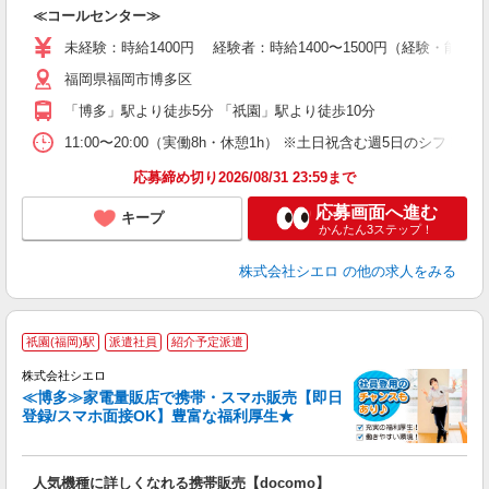
包
≪コールセンター≫
即
学
未経験：時給1400円 経験者：時給1400〜1500円（経験・能
払
福岡県福岡市博多区
ブ
「博多」駅より徒歩5分 「祇園」駅より徒歩10分
11:00〜20:00（実働8h・休憩1h） ※土日祝含む週5日のシフト勤務
応募締め切り2026/08/31 23:59まで
応募画面へ進む
キープ
かんたん3ステップ！
株式会社シエロ
の他の求人をみる
★
祇園(福岡)駅
派遣社員
紹介予定派遣
♪
株式会社シエロ
≪博多≫家電量販店で携帯・スマホ販売【即日
登録/スマホ面接OK】豊富な福利厚生★
い
即
人気機種に詳しくなれる携帯販売【docomo】