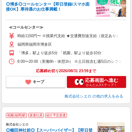
◎博多◎コールセンター【即日登録/スマホ面
接OK】厚待遇のお仕事満載！
包
≪コールセンター≫
即
学
時給1150円〜 ※残業代支給 ★交通費別途支給（規定あり） ゜+゜
払
福岡県福岡市博多区
ブ
「博多」駅より徒歩5分 「祇園」駅より徒歩10分
8:00〜20:00（実働8h・休憩1h） ※土日祝含む週5日のシフト勤務
応募締め切り2026/08/31 23:59まで
応募画面へ進む
キープ
かんたん3ステップ！
株式会社シエロ
の他の求人をみる
祇園(福岡)駅
派遣社員
紹介予定派遣
株式会社シエロ
◎櫛田神社前◎【スーパーバイザー】【即日登