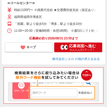
≪コールセンター≫
即
学
時給1100円〜 ※残業代支給 ★交通費別途支給（規定あり） ゜+゜
払
福岡県福岡市博多区
ブ
「祇園」駅より徒歩5分 「博多」駅より徒歩10分
11:00〜20:00（実働8時間・休憩1時間） ※週5日シフト制（週休2
応募締め切り2026/08/31 23:59まで
応募画面へ進む
キープ
かんたん3ステップ！
株式会社シエロ
の他の求人をみる