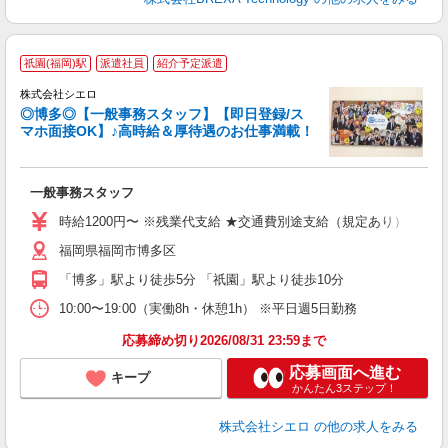
祇園(福岡)駅
派遣社員
紹介予定派遣
株式会社シエロ
◎博多◎【一般事務スタッフ】【即日登録/ス
マホ面接OK】♪高時給＆厚待遇のお仕事満載！
仕
一般事務スタッフ
即
学
時給1200円〜 ※残業代支給 ★交通費別途支給（規定あり） ゜+゜
払
福岡県福岡市博多区
勤
職
「博多」駅より徒歩5分 「祇園」駅より徒歩10分
10:00〜19:00（実働8h・休憩1h） ※平日週5日勤務
応募締め切り2026/08/31 23:59まで
応募画面へ進む
キープ
かんたん3ステップ！
株式会社シエロ
の他の求人をみる