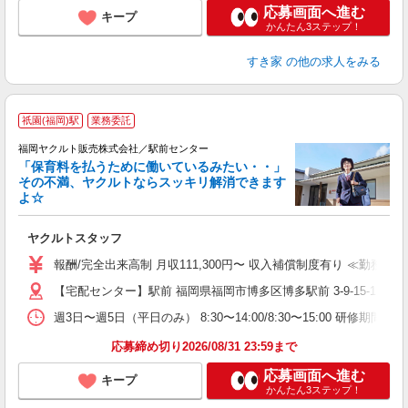
応募画面へ進む
キープ
かんたん3ステップ！
すき家
の他の求人をみる
祇園(福岡)駅
業務委託
福岡ヤクルト販売株式会社／駅前センター
「保育料を払うために働いているみたい・・」
その不満、ヤクルトならスッキリ解消できます
よ☆
し
未
ヤクルトスタッフ
～
日
報酬/完全出来高制 月収111,300円〜 収入補償制度有り ≪勤務例≫ライ
勤
【宅配センター】駅前 福岡県福岡市博多区博多駅前 3-9-15-1
週3日〜週5日（平日のみ） 8:30〜14:00/8:30〜15:00 研修期間：
応募締め切り2026/08/31 23:59まで
応募画面へ進む
キープ
かんたん3ステップ！