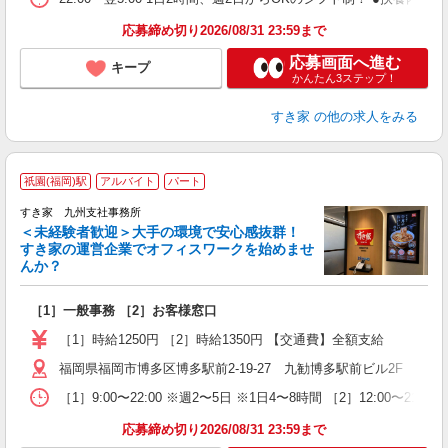
応募締め切り2026/08/31 23:59まで
応募画面へ進む
キープ
かんたん3ステップ！
すき家
の他の求人をみる
祇園(福岡)駅
アルバイト
パート
始
すき家 九州支社事務所
＜未経験者歓迎＞大手の環境で安心感抜群！
すき家の運営企業でオフィスワークを始めませ
んか？
続
未
［1］一般事務 ［2］お客様窓口
給
［1］時給1250円 ［2］時給1350円 【交通費】全額支給
福岡県福岡市博多区博多駅前2-19-27 九勧博多駅前ビル2F
［1］9:00〜22:00 ※週2〜5日 ※1日4〜8時間 ［2］12:00〜21:0
応募締め切り2026/08/31 23:59まで