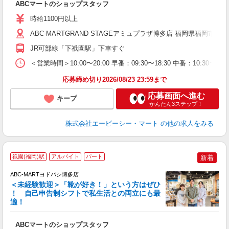
ABCマートのショップスタッフ
未
あ
時給1100円以上
企
用
ABC-MARTGRAND STAGEアミュプラザ博多店 福岡県福岡市博多
JR可部線「下祇園駅」下車すぐ
＜営業時間＞10:00〜20:00 早番：09:30〜18:30 中番：
応募締め切り2026/08/23 23:59まで
応募画面へ進む
キープ
かんたん3ステップ！
株式会社エービーシー・マート
の他の求人をみる
祇園(福岡)駅
アルバイト
パート
新着
ABC-MARTヨドバシ博多店
＜未経験歓迎＞「靴が好き！」という方はぜひ
！ 自己申告制シフトで私生活との両立にも最
適！
き
ABCマートのショップスタッフ
未