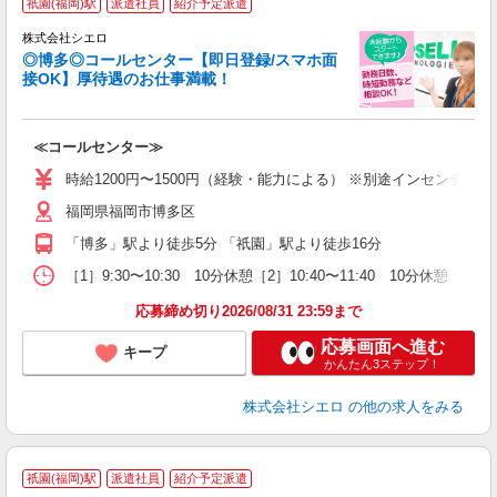
祇園(福岡)駅
派遣社員
紹介予定派遣
株式会社シエロ
◎博多◎コールセンター【即日登録/スマホ面
接OK】厚待遇のお仕事満載！
包
≪コールセンター≫
即
学
時給1200円〜1500円（経験・能力による） ※別途インセンティ
払
福岡県福岡市博多区
ブ
「博多」駅より徒歩5分 「祇園」駅より徒歩16分
［1］9:30〜10:30 10分休憩［2］10:40〜11:40 10分休憩
応募締め切り2026/08/31 23:59まで
応募画面へ進む
キープ
かんたん3ステップ！
株式会社シエロ
の他の求人をみる
祇園(福岡)駅
派遣社員
紹介予定派遣