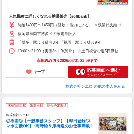
い
人気機種に詳しくなれる携帯販売【softbank】
時給1400円〜1450円（経験・能力による） ※残業代支給 ★交通
福岡県福岡市博多区の家電量販店
「博多」駅より徒歩3分 「祇園」駅より徒歩9分
10:00〜21:00（実働8h・休憩1h） ※土日祝含む週5日勤務
応募締め切り2026/08/31 23:59まで
応募画面へ進む
キープ
かんたん3ステップ！
株式会社シエロ
の他の求人をみる
祇園(福岡)駅
派遣社員
紹介予定派遣
株式会社シエロ
◎祇園◎【一般事務スタッフ】【即日登録/ス
マホ面接OK】♪高時給＆厚待遇のお仕事満載！