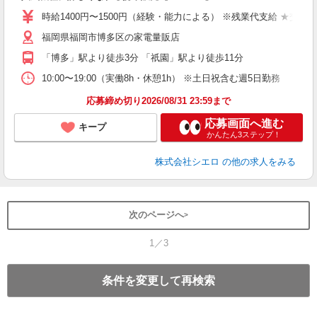
あ
時給1400円〜1500円（経験・能力による） ※残業代支給 ★交通
K
福岡県福岡市博多区の家電量販店
貸
「博多」駅より徒歩3分 「祇園」駅より徒歩11分
10:00〜19:00（実働8h・休憩1h） ※土日祝含む週5日勤務
応募締め切り2026/08/31 23:59まで
応募画面へ進む
キープ
かんたん3ステップ！
株式会社シエロ
の他の求人をみる
次のページへ
1／3
条件を変更して再検索