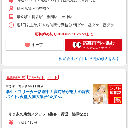
時給1271円〜時給1500円（就業先により異なる）
（
福岡県福岡市中央区
短
K
最寄駅：博多駅、祇園駅、天神駅
日
髪
週1日以上/お好きな時間で勤務◎ 朝ダケ・昼ダケ・夜ダケ・夜勤など、 ご自
応募締め切り2026/08/31 23:59まで
応募画面へ進む
キープ
かんたん3ステップ！
株式会社バイトレ
の他の求人をみる
祇園(福岡)駅
アルバイト
パート
すき家 博多駅前四丁目店
学生・フリーター活躍中！高時給が魅力の深夜
バイト♪夜型人間大集合*☆彡･.｡
つ
すき家の店舗スタッフ（接客・調理・清掃など）
履
ミ
時給1,413円
～