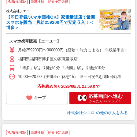
祇園(福岡)駅
派遣社員
紹介予定派遣
♪
株式会社シエロ
【即日登録/スマホ面接OK】家電量販店で最新
スマホを販売！月給259200円で安定収入！＜
博多＞
事
即
スマホ携帯販売【エーユー】
あ
月給259200円〜300000円（経験・能力による） ※残業手当別
K
福岡県福岡市博多区の家電量販店
な
「博多」駅より徒歩1分 「祇園」駅より徒歩10分
10:00〜20:00（実働8h・休憩1h） ※土日祝含む週5日勤務
応募締め切り2026/08/31 23:59まで
応募画面へ進む
キープ
かんたん3ステップ！
株式会社シエロ
の他の求人をみる
祇園(福岡)駅
派遣社員
紹介予定派遣