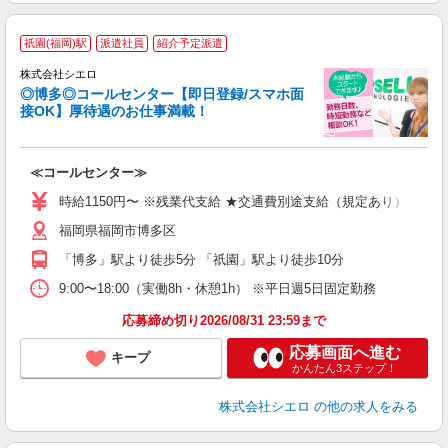
祇園(福岡)駅
派遣社員
紹介予定派遣
株式会社シエロ
◎博多◎コールセンター【即日登録/スマホ面
接OK】厚待遇のお仕事満載！
包
≪コールセンター≫
即
学
時給1150円〜 ※残業代支給 ★交通費別途支給（規定あり） ゜+゜
払
福岡県福岡市博多区
K
（
「博多」駅より徒歩5分 「祇園」駅より徒歩10分
9:00〜18:00（実働8h・休憩1h） ※平日週5日固定勤務
応募締め切り2026/08/31 23:59まで
応募画面へ進む
キープ
かんたん3ステップ！
株式会社シエロ
の他の求人をみる