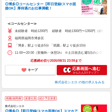
◎博多◎コールセンター【即日登録/スマホ面
接OK】厚待遇のお仕事満載！
包
≪コールセンター≫
即
学
未経験者 時給1200円 経験者 時給1300円〜1350円（経験
払
福岡県福岡市博多区
ブ
「博多」駅より徒歩5分 「祇園」駅より徒歩10分
11:00〜20:00（実働8h・休憩1h） ※土日祝含む週5日のシフト勤務
応募締め切り2026/08/31 23:59まで
応募画面へ進む
キープ
かんたん3ステップ！
株式会社シエロ
の他の求人をみる
★
祇園(福岡)駅
派遣社員
紹介予定派遣
♪
株式会社シエロ
◎博多◎【即日登録/スマホ面接OK】スマホア