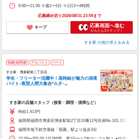
9:00〜21:00 ※週2〜5日 ※1日3〜8時間
応募締め切り2026/08/31 23:59まで
応募画面へ進む
キープ
かんたん3ステップ！
すき家
の他の求人をみる
祇園(福岡)駅
アルバイト
パート
すき家 博多駅前二丁目店
学生・フリーター活躍中！高時給が魅力の深夜
バイト♪夜型人間大集合*☆彡･.｡
つ
すき家の店舗スタッフ（接客・調理・清掃など）
履
ミ
時給1,413円
～
福岡県福岡市博多区博多駅前2丁目10番12号区画No.101,102
内
あ
福岡市地下鉄空港線「祇園」駅より徒歩3分
22:00〜翌5:00 1日2時間、週2日からOKのシフト制！ ●扶養内勤務