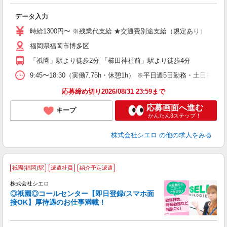
加
データ入力
即
学
時給1300円〜 ※残業代支給 ★交通費別途支給（規定あり） ゜+゜
払
福岡県福岡市博多区
ィ
「祇園」駅より徒歩2分 「櫛田神社前」駅より徒歩4分
9:45〜18:30（実働7.75h・休憩1h） ※平日週5日勤務・土日祝完
応募締め切り2026/08/31 23:59まで
応募画面へ進む
キープ
かんたん3ステップ！
株式会社シエロ
の他の求人をみる
祇園(福岡)駅
派遣社員
紹介予定派遣
株式会社シエロ
◎祇園◎コールセンター【即日登録/スマホ面
接OK】厚待遇のお仕事満載！
包