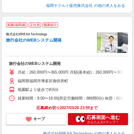
福岡ヤクルト販売株式会社
の他の求人をみる
■
祇園(福岡)駅
正社員
職業紹介
株式会社BREXA Technology
旅行会社のWEBシステム開発
じ
旅行会社のWEBシステム開発
月給：260,000円〜365,000円 月額(基本給)：260,00
福岡県福岡市博多区御供所町
祇園駅より徒歩で約5分
就業時間：9:00〜18:00(所定労働時間：8時間0分) 休憩：6
応募締め切り2027/03/26 23:59まで
応募画面へ進む
キープ
かんたん3ステップ！
株式会社BREXA Technology
の他の求人をみる