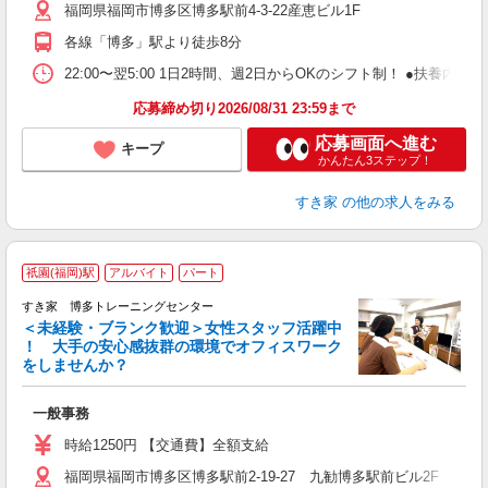
福岡県福岡市博多区博多駅前4-3-22産恵ビル1F
内
あ
各線「博多」駅より徒歩8分
22:00〜翌5:00 1日2時間、週2日からOKのシフト制！ ●扶養内勤務
応募締め切り2026/08/31 23:59まで
応募画面へ進む
キープ
かんたん3ステップ！
すき家
の他の求人をみる
祇園(福岡)駅
アルバイト
パート
すき家 博多トレーニングセンター
＜未経験・ブランク歓迎＞女性スタッフ活躍中
！ 大手の安心感抜群の環境でオフィスワーク
をしませんか？
用
一般事務
未
日
時給1250円 【交通費】全額支給
福岡県福岡市博多区博多駅前2-19-27 九勧博多駅前ビル2F