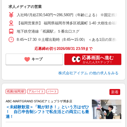
す
求人メディアの営業
入
経
入社時/月給230,540円〜286,580円（年齢による） ※固定
以
【福岡営業所】 福岡県福岡市博多区祇園町 1-40 大樹生命福岡
役
地下鉄空港線「祇園駅」５番出口スグ
8:45〜17:30 ※土曜出勤時（8:45〜15:00） ＜ある1
応募締め切り2026/08/31 23:59まで
応募画面へ進む
キープ
かんたん3ステップ！
株式会社アイデム
の他の求人をみる
祇園(福岡)駅
アルバイト
パート
新着
ABC-MARTGRAND STAGEアミュプラザ博多店
＜未経験歓迎＞「靴が好き！」という方はぜひ
！ 自己申告制シフトで私生活との両立にも最
適！
き