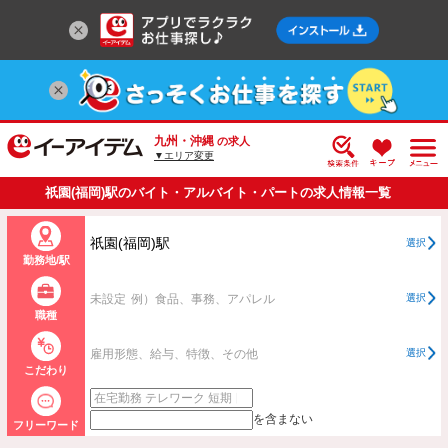
九州・沖縄
の求人
▼エリア変更
祇園(福岡)駅のバイト・アルバイト・パートの求人情報一覧
祇園(福岡)駅
選択
勤務地/駅
未設定
例）食品、事務、アパレル
選択
職種
雇用形態、給与、特徴、その他
選択
こだわり
を含まない
フリーワード