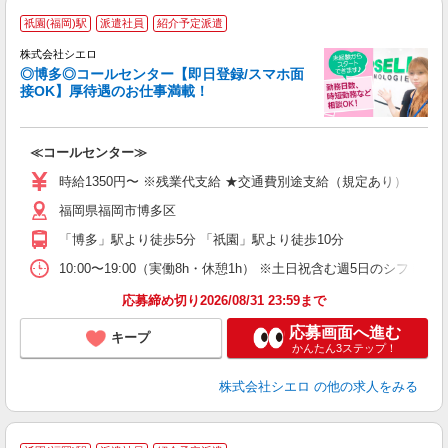
祇園(福岡)駅
派遣社員
紹介予定派遣
株式会社シエロ
◎博多◎コールセンター【即日登録/スマホ面
接OK】厚待遇のお仕事満載！
包
≪コールセンター≫
即
学
時給1350円〜 ※残業代支給 ★交通費別途支給（規定あり） ゜+゜
払
福岡県福岡市博多区
K
イ
「博多」駅より徒歩5分 「祇園」駅より徒歩10分
10:00〜19:00（実働8h・休憩1h） ※土日祝含む週5日のシフト勤務
応募締め切り2026/08/31 23:59まで
応募画面へ進む
キープ
かんたん3ステップ！
株式会社シエロ
の他の求人をみる