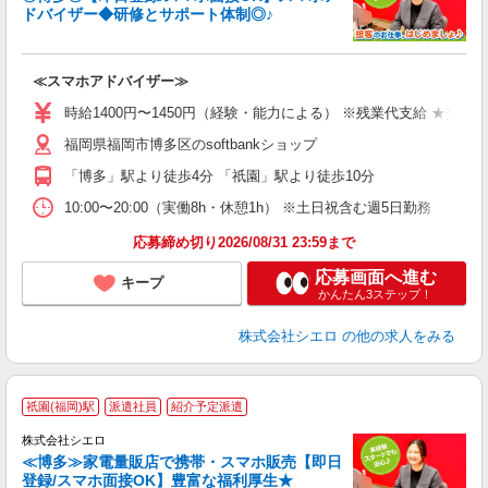
ドバイザー◆研修とサポート体制◎♪
造
≪スマホアドバイザー≫
即
時給1400円〜1450円（経験・能力による） ※残業代支給 ★交通
あ
福岡県福岡市博多区のsoftbankショップ
K
「博多」駅より徒歩4分 「祇園」駅より徒歩10分
な
10:00〜20:00（実働8h・休憩1h） ※土日祝含む週5日勤務
応募締め切り2026/08/31 23:59まで
応募画面へ進む
キープ
かんたん3ステップ！
株式会社シエロ
の他の求人をみる
★
祇園(福岡)駅
派遣社員
紹介予定派遣
♪
株式会社シエロ
≪博多≫家電量販店で携帯・スマホ販売【即日
登録/スマホ面接OK】豊富な福利厚生★