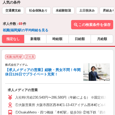
人気の条件
交通費支給
社会保険あり
未経験歓迎
土日祝休み
昇給あ
求人件数 :
69
件
この検索条件を保存
祇園(福岡)駅の平均時給を見る
指定なし
新着順
時給順
日給順
月給順
祇園(福岡)駅
正社員
株式会社アイデム
【求人メディアの営業】経験・男女不問！年間
休日126日でプライベート充実！
す
求人メディアの営業
入
格
入社時/月給230,540円〜286,580円（年齢による） ※固定
間
①大阪営業所 大阪市西区西本町1-13-43アイデム西本町ビル6Ｆ 
①OsakaMetro・四つ橋線「本町駅」徒歩3分 ②地下鉄「四条
あ