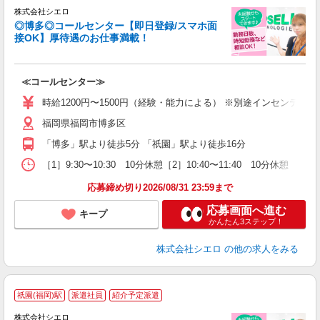
株式会社シエロ
◎博多◎コールセンター【即日登録/スマホ面
接OK】厚待遇のお仕事満載！
包
≪コールセンター≫
即
学
時給1200円〜1500円（経験・能力による） ※別途インセンティ
払
福岡県福岡市博多区
ブ
「博多」駅より徒歩5分 「祇園」駅より徒歩16分
［1］9:30〜10:30 10分休憩［2］10:40〜11:40 10分休憩 ［3
応募締め切り2026/08/31 23:59まで
応募画面へ進む
キープ
かんたん3ステップ！
株式会社シエロ
の他の求人をみる
祇園(福岡)駅
派遣社員
紹介予定派遣
株式会社シエロ