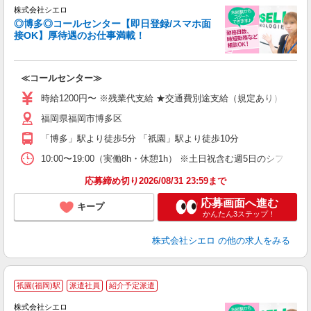
株式会社シエロ
◎博多◎コールセンター【即日登録/スマホ面
接OK】厚待遇のお仕事満載！
包
≪コールセンター≫
即
学
時給1200円〜 ※残業代支給 ★交通費別途支給（規定あり） ゜+゜
払
福岡県福岡市博多区
K
イ
「博多」駅より徒歩5分 「祇園」駅より徒歩10分
10:00〜19:00（実働8h・休憩1h） ※土日祝含む週5日のシフト勤務
応募締め切り2026/08/31 23:59まで
応募画面へ進む
キープ
かんたん3ステップ！
株式会社シエロ
の他の求人をみる
祇園(福岡)駅
派遣社員
紹介予定派遣
株式会社シエロ