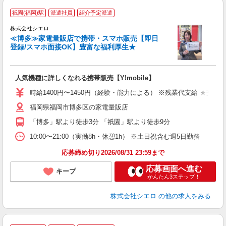
★
祇園(福岡)駅
派遣社員
紹介予定派遣
♪
株式会社シエロ
≪博多≫家電量販店で携帯・スマホ販売【即日
登録/スマホ面接OK】豊富な福利厚生★
い
人気機種に詳しくなれる携帯販売【Y!mobile】
時給1400円〜1450円（経験・能力による） ※残業代支給 ★交通
福岡県福岡市博多区の家電量販店
「博多」駅より徒歩3分 「祇園」駅より徒歩9分
10:00〜21:00（実働8h・休憩1h） ※土日祝含む週5日勤務
応募締め切り2026/08/31 23:59まで
応募画面へ進む
キープ
かんたん3ステップ！
株式会社シエロ
の他の求人をみる
★