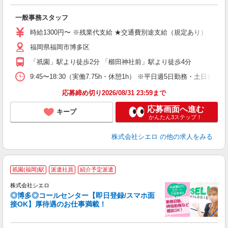
仕
一般事務スタッフ
即
学
時給1300円〜 ※残業代支給 ★交通費別途支給（規定あり） ゜+゜
払
福岡県福岡市博多区
ィ
「祇園」駅より徒歩2分 「櫛田神社前」駅より徒歩4分
9:45〜18:30（実働7.75h・休憩1h） ※平日週5日勤務・土日祝休み
応募締め切り2026/08/31 23:59まで
応募画面へ進む
キープ
かんたん3ステップ！
株式会社シエロ
の他の求人をみる
祇園(福岡)駅
派遣社員
紹介予定派遣
株式会社シエロ
◎博多◎コールセンター【即日登録/スマホ面
接OK】厚待遇のお仕事満載！