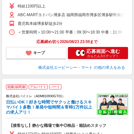
あ
時給1100円以上
企
用
ABC-MARTヨドバシ博多店 福岡県福岡市博多区博多駅中央街 6-12 
鹿児島本線博多駅徒歩2分
＜営業時間＞10:00〜21:00 早番：09:30〜18:30 中番：
応募締め切り2026/08/23 23:59まで
応募画面へ進む
キープ
かんたん3ステップ！
株式会社エービーシー・マート
の他の求人をみる
祇園(福岡)駅
アルバイト
パート
株式会社バイトレ（ADM810930GT01）
く
日払いOK！好きな時間でサクッと働けるスキ
マバイト多数！単発や短時間＆常時1万件以上
☆
の求人アリ！
験
【接客なし】静かな職場で集中◎検品・箱詰めスタッフ
即
活