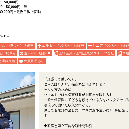
 50,000円
0 50,000円 等
80,000円※勤務日数で変動
時
15-1
ドル（40代～）活躍中
エルダー（50代～）活躍中
シニア（60代～）活躍
土日祝休み
週2～3日勤務OK
上場企業・上場企業のグループ会社
車通
交通費支給
社員登用あり
「頑張って働いても、
収入のほとんどが保育料に消えてしまう」
そんな方のために！
ヤクルトでは≪保育料助成制度≫を取り入れ、
一般の保育園に子どもを預けている方をバックアップ
頑張って働いた収入の中から、
少しでも家計の足しに、ママのお小遣いに♪ を応援し
す！
◆家庭と両立可能な短時間勤務