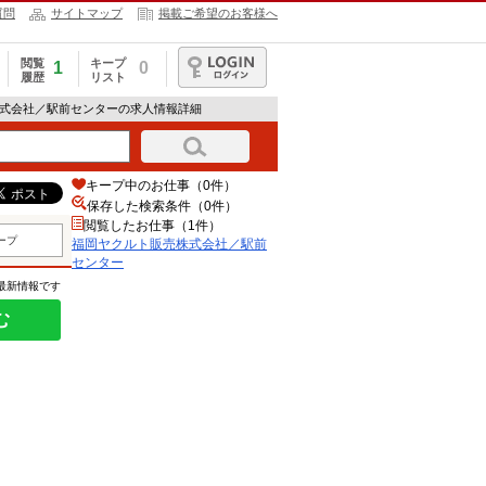
質問
サイトマップ
掲載ご希望のお客様へ
閲覧
キープ
1
0
履歴
リスト
ログイン
株式会社／駅前センターの求人情報詳細
キープ中のお仕事（0件）
保存した検索条件（
0
件）
閲覧したお仕事（1件）
ープ
福岡ヤクルト販売株式会社／駅前
センター
の最新情報です
む