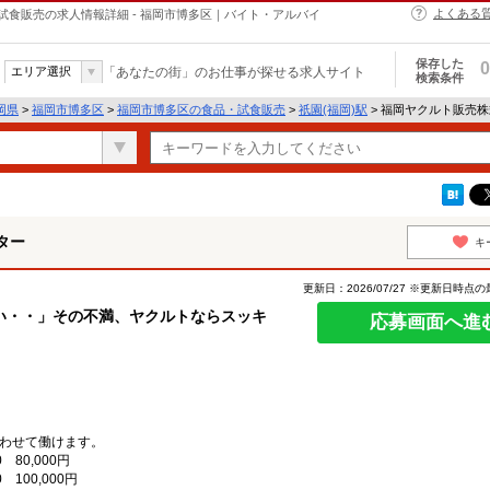
よくある
食販売の求人情報詳細 - 福岡市博多区｜バイト・アルバイ
保存した
0
エリア選択
「あなたの街」のお仕事が探せる求人サイト
検索条件
岡県
>
福岡市博多区
>
福岡市博多区の食品・試食販売
>
祇園(福岡)駅
> 福岡ヤクルト販売
ター
キ
更新日：2026/07/27 ※更新日時点
い・・」その不満、ヤクルトならスッキ
応募画面へ進
わせて働けます。
 80,000円
100,000円