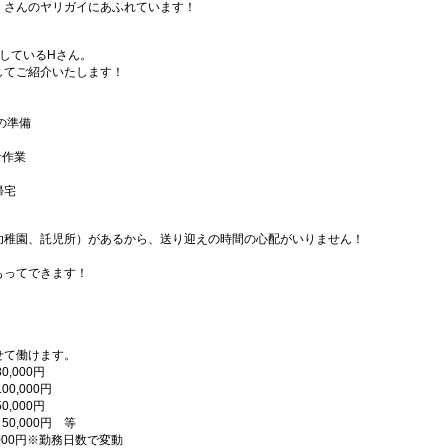
くさんのヤリガイにあふれています！
しているHさん。
してご紹介いたします！
。
の準備
計作業
帰宅
幼稚園、託児所）があるから、送り迎えの時間の心配がいりません！
もってできます！
せて働けます。
0,000円
0,000円
0,000円
50,000円 等
,000円※勤務日数で変動