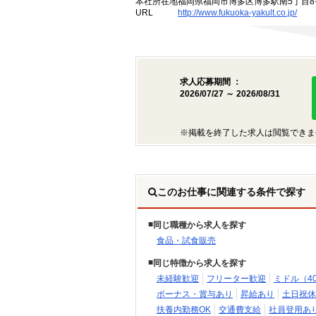
本社所在地
福岡県福岡市博多区博多駅南5丁目8
URL
http://www.fukuoka-yakult.co.jp/
求人応募期間 ：
2026/07/27 ～ 2026/08/31
※掲載を終了した求人は閲覧できま
このお仕事に関連する条件で探す
同じ職種から求人を探す
食品・試食販売
同じ特徴から求人を探す
未経験歓迎
フリーター歓迎
ミドル（4
ボーナス・賞与あり
昇給あり
土日祝休
扶養内勤務OK
交通費支給
社員登用あ