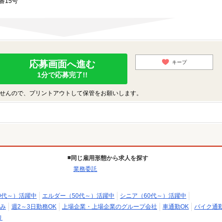
番15号
応募画面へ進む
キープ
1分で応募完了!!
せんので、プリントアウトして保管をお願いします。
同じ雇用形態から求人を探す
業務委託
0代～）活躍中
エルダー（50代～）活躍中
シニア（60代～）活躍中
み
週2～3日勤務OK
上場企業・上場企業のグループ会社
車通勤OK
バイク通勤
り