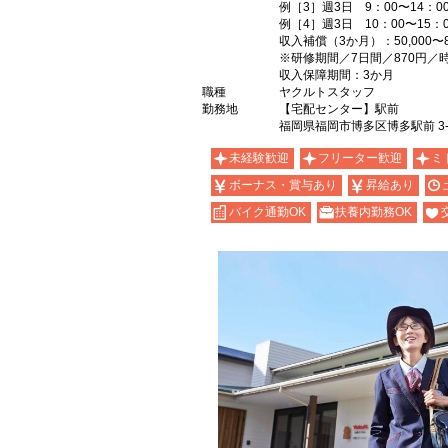
例［3］週3日 9：00〜14：00
例［4］週3日 10：00〜15：0
収入補償（3か月）：50,000〜
※研修期間／7日間／870円／
収入保障期間：3か月
職種
ヤクルトスタッフ
勤務地
【宅配センター】駅前
福岡県福岡市博多区博多駅前 3-9-
未経験歓迎
フリーター歓迎
ミ
ボーナス・賞与あり
昇給あり
バイク通勤OK
扶養内勤務OK