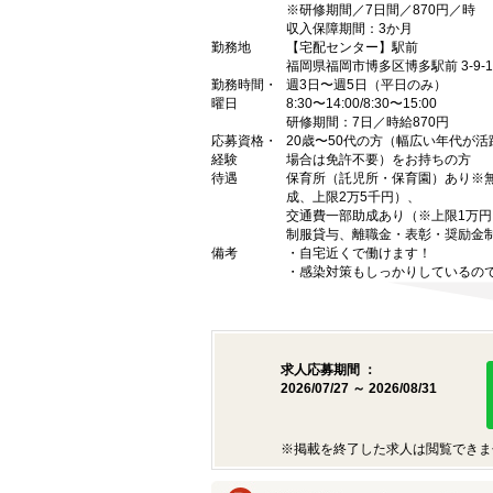
※研修期間／7日間／870円／時
収入保障期間：3か月
勤務地
【宅配センター】駅前
福岡県福岡市博多区博多駅前 3-9-15
勤務時間・
週3日〜週5日（平日のみ）
曜日
8:30〜14:00/8:30〜15:00
研修期間：7日／時給870円
応募資格・
20歳〜50代の方（幅広い年代が
経験
場合は免許不要）をお持ちの方
待遇
保育所（託児所・保育園）あり※無
成、上限2万5千円）、
交通費一部助成あり（※上限1万
制服貸与、離職金・表彰・奨励金
備考
・自宅近くで働けます！
・感染対策もしっかりしているの
求人応募期間 ：
2026/07/27 ～ 2026/08/31
※掲載を終了した求人は閲覧できま