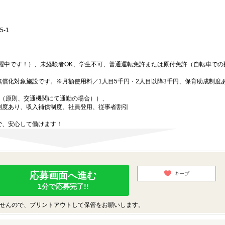
-1
活躍中です！）、未経験者OK、学生不可、普通運転免許または原付免許（自転車での
償化対象施設です。※月額使用料／1人目5千円・2人目以降3千円、保育助成制度
円（原則、交通機関にて通勤の場合））、
制度あり、収入補償制度、社員登用、従事者割引
で、安心して働けます！
応募画面へ進む
キープ
1分で応募完了!!
せんので、プリントアウトして保管をお願いします。