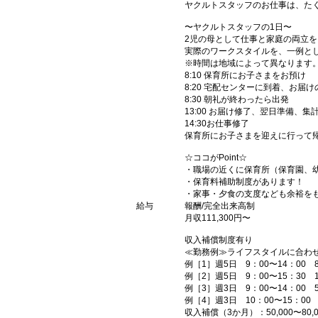
ヤクルトスタッフのお仕事は、た
〜ヤクルトスタッフの1日〜
2児の母として仕事と家庭の両立を
実際のワークスタイルを、一例と
※時間は地域によって異なります
8:10 保育所にお子さまをお預け
8:20 宅配センターに到着、お届け
8:30 朝礼が終わったら出発
13:00 お届け修了、翌日準備、集
14:30お仕事修了
保育所にお子さまを迎えに行って
☆ココがPoint☆
・職場の近くに保育所（保育園、
・保育料補助制度があります！
・家事・夕食の支度なども余裕を
給与
報酬/完全出来高制
月収111,300円〜
収入補償制度有り
≪勤務例≫ライフスタイルに合わ
例［1］週5日 9：00〜14：00 8
例［2］週5日 9：00〜15：30 10
例［3］週3日 9：00〜14：00 5
例［4］週3日 10：00〜15：00 
収入補償（3か月）：50,000〜80