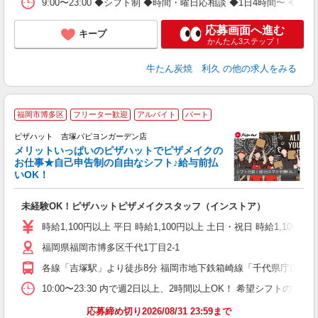
9:00〜23:00 ◆シフト制 ◆時間・曜日応相談 ◆1日4時間〜 ◆週2
応募画面へ進む
キープ
かんたん3ステップ！
牛たん炭焼 利久
の他の求人をみる
福岡市博多区
フリーター歓迎
アルバイト
パート
ピザハット 吉塚パピヨンガーデン店
メリットいっぱいのピザハットでピザメイクの
お仕事★自己申告制の自由なシフト♪給与前払
いOK！
う
だ
未経験OK！ピザハットピザメイクスタッフ（インストア）
友
躍
時給1,100円以上 平日 時給1,100円以上 土日・祝日 時給1,100円以
（
福岡県福岡市博多区千代1丁目2-1
中
ル
各線「吉塚駅」より徒歩8分 福岡市地下鉄箱崎線「千代県庁口駅」
険
日
10:00〜23:30 内で週2日以上、2時間以上OK！ 希望シフト
応募締め切り2026/08/31 23:59まで