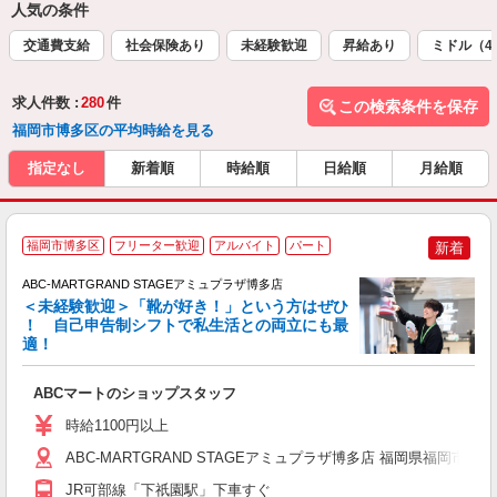
人気の条件
交通費支給
社会保険あり
未経験歓迎
昇給あり
ミドル（4
求人件数 :
280
件
この検索条件を保存
福岡市博多区の平均時給を見る
指定なし
新着順
時給順
日給順
月給順
福岡市博多区
フリーター歓迎
アルバイト
パート
新着
ABC-MARTGRAND STAGEアミュプラザ博多店
＜未経験歓迎＞「靴が好き！」という方はぜひ
！ 自己申告制シフトで私生活との両立にも最
適！
き
ABCマートのショップスタッフ
未
あ
時給1100円以上
企
用
ABC-MARTGRAND STAGEアミュプラザ博多店 福岡県福岡市博多
JR可部線「下祇園駅」下車すぐ