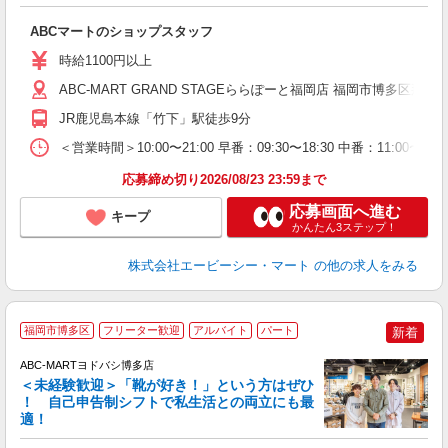
き
ABCマートのショップスタッフ
未
あ
時給1100円以上
企
用
ABC-MART GRAND STAGEららぽーと福岡店 福岡市博多区那珂6丁
JR鹿児島本線「竹下」駅徒歩9分
＜営業時間＞10:00〜21:00 早番：09:30〜18:30 中番：
応募締め切り2026/08/23 23:59まで
応募画面へ進む
キープ
かんたん3ステップ！
株式会社エービーシー・マート
の他の求人をみる
福岡市博多区
フリーター歓迎
アルバイト
パート
新着
ABC-MARTヨドバシ博多店
＜未経験歓迎＞「靴が好き！」という方はぜひ
！ 自己申告制シフトで私生活との両立にも最
適！
き