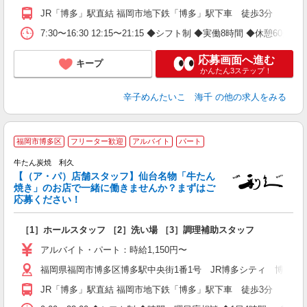
JR「博多」駅直結 福岡市地下鉄「博多」駅下車 徒歩3分
7:30〜16:30 12:15〜21:15 ◆シフト制 ◆実働8時間 ◆休憩
応募画面へ進む
キープ
かんたん3ステップ！
辛子めんたいこ 海千
の他の求人をみる
福岡市博多区
フリーター歓迎
アルバイト
パート
牛たん炭焼 利久
ご
【（ア・パ）店舗スタッフ】仙台名物「牛たん
未
焼き」のお店で一緒に働きませんか？まずはご
間
応募ください！
［1］ホールスタッフ ［2］洗い場 ［3］調理補助スタッフ
アルバイト・パート：時給1,150円〜
福岡県福岡市博多区博多駅中央街1番1号 JR博多シティ 博多デ
JR「博多」駅直結 福岡市地下鉄「博多」駅下車 徒歩3分