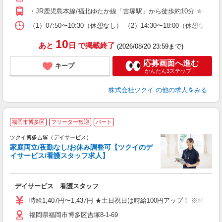
O
・JR鹿児島本線/福北ゆたか線「吉塚駅」から徒歩約10分 ★車
な
（1）07:50〜10:30（休憩なし） （2）14:30〜18:00
髪
10
あと
日
で掲載終了
(2026/08/20 23:59まで)
応募画面へ進む
キープ
かんたん3ステップ！
株式会社ツクイ
の他の求人をみる
福岡市博多区
フリーター歓迎
パート
ツクイ博多吉塚（デイサービス）
家庭両立/夜勤なし/お休み調整可【ツクイのデ
イサービス/看護スタッフ求人】
各
デイサービス 看護スタッフ
入
り
時給1,407円〜1,437円 ★土日祝日は時給100円アップ！ ※給
リ
福岡県福岡市博多区吉塚8-1-69
ー