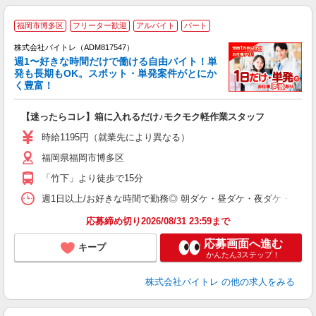
福岡市博多区
フリーター歓迎
アルバイト
パート
株式会社バイトレ（ADM817547）
週1〜好きな時間だけで働ける自由バイト！単
発も長期もOK。スポット・単発案件がとにか
も
く豊富！
気
【迷ったらコレ】箱に入れるだけ♪モクモク軽作業スタッフ
即
活
時給1195円（就業先により異なる）
（
福岡県福岡市博多区
短
K
「竹下」より徒歩で15分
日
髪
週1日以上/お好きな時間で勤務◎ 朝ダケ・昼ダケ・夜ダケ・夜勤など、 ご自
応募締め切り2026/08/31 23:59まで
応募画面へ進む
キープ
かんたん3ステップ！
株式会社バイトレ
の他の求人をみる