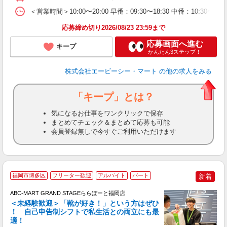
＜営業時間＞10:00〜20:00 早番：09:30〜18:30 中番：
応募締め切り2026/08/23 23:59まで
応募画面へ進む
キープ
かんたん3ステップ！
株式会社エービーシー・マート
の他の求人をみる
「キープ」とは？
気になるお仕事をワンクリックで保存
まとめてチェック＆まとめて応募も可能
会員登録無しで今すぐご利用いただけます
福岡市博多区
フリーター歓迎
アルバイト
パート
新着
ABC-MART GRAND STAGEららぽーと福岡店
＜未経験歓迎＞「靴が好き！」という方はぜひ
！ 自己申告制シフトで私生活との両立にも最
適！