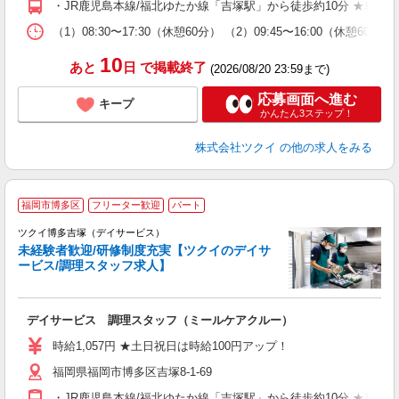
・JR鹿児島本線/福北ゆたか線「吉塚駅」から徒歩約10分 ★車
な
（1）08:30〜17:30（休憩60分） （2）09:45〜16:00（休
髪
10
あと
日
で掲載終了
(2026/08/20 23:59まで)
応募画面へ進む
キープ
かんたん3ステップ！
株式会社ツクイ
の他の求人をみる
福岡市博多区
フリーター歓迎
パート
ツクイ博多吉塚（デイサービス）
未経験者歓迎/研修制度充実【ツクイのデイサ
ービス/調理スタッフ求人】
各
デイサービス 調理スタッフ（ミールケアクルー）
入
り
時給1,057円 ★土日祝日は時給100円アップ！
リ
福岡県福岡市博多区吉塚8-1-69
ー
O
・JR鹿児島本線/福北ゆたか線「吉塚駅」から徒歩約10分 ★車