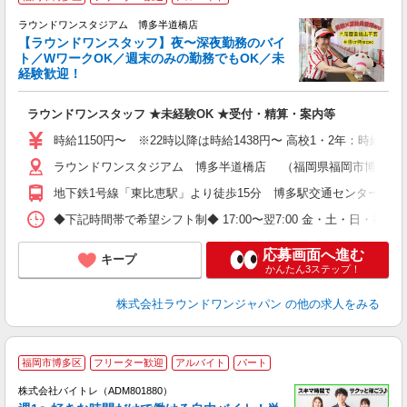
ラウンドワンスタジアム 博多半道橋店
【ラウンドワンスタッフ】夜〜深夜勤務のバイ
や
ト／WワークOK／週末のみの勤務でもOK／未
経験歓迎！
柔
大
ラウンドワンスタッフ ★未経験OK ★受付・精算・案内等
車
時給1150円〜 ※22時以降は時給1438円〜 高校1・2年：時給106
ラウンドワンスタジアム 博多半道橋店 （福岡県福岡市博多区半道橋
地下鉄1号線「東比恵駅」より徒歩15分 博多駅交通センター1F 1
◆下記時間帯で希望シフト制◆ 17:00〜翌7:00 金・土・日
応募画面へ進む
キープ
かんたん3ステップ！
株式会社ラウンドワンジャパン
の他の求人をみる
福岡市博多区
フリーター歓迎
アルバイト
パート
株式会社バイトレ（ADM801880）