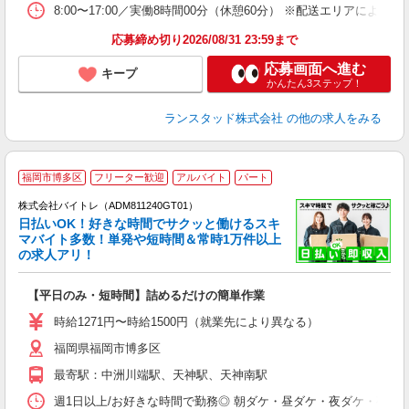
8:00〜17:00／実働8時間00分（休憩60分） ※配送エリアに
応募締め切り2026/08/31 23:59まで
応募画面へ進む
キープ
かんたん3ステップ！
ランスタッド株式会社
の他の求人をみる
福岡市博多区
フリーター歓迎
アルバイト
パート
株式会社バイトレ（ADM811240GT01）
く
日払いOK！好きな時間でサクッと働けるスキ
マバイト多数！単発や短時間＆常時1万件以上
☆
の求人アリ！
験
【平日のみ・短時間】詰めるだけの簡単作業
即
活
時給1271円〜時給1500円（就業先により異なる）
（
福岡県福岡市博多区
短
K
最寄駅：中洲川端駅、天神駅、天神南駅
日
髪
週1日以上/お好きな時間で勤務◎ 朝ダケ・昼ダケ・夜ダケ・夜勤など、 ご自