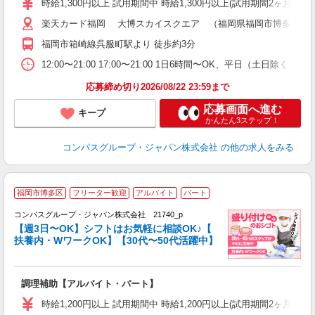
時給1,300円以上 試用期間中 時給1,300円以上(試用期間2ヶ月
～
楽天カード福岡 大博スカイスクエア （福岡県福岡市博多区店屋町
用
退
福岡市箱崎線呉服町駅より 徒歩約3分
補
12:00〜21:00 17:00〜21:00 1日6時間〜OK、平日（土日除
応募締め切り2026/08/22 23:59まで
応募画面へ進む
キープ
かんたん3ステップ！
コンパスグループ・ジャパン株式会社
の他の求人をみる
福岡市博多区
フリーター歓迎
アルバイト
パート
コンパスグループ・ジャパン株式会社 21740_p
く
【週3日〜OK】シフトはお気軽に相談OK♪【
扶養内・WワークOK】【30代〜50代活躍中】
大
調理補助【アルバイト・パート】
入
歓
時給1,200円以上 試用期間中 時給1,200円以上(試用期間2ヶ月
～