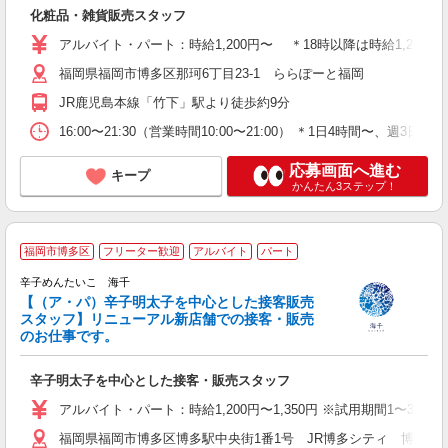
フ
化粧品・雑貨販売スタッフ
役
アルバイト・パート：時給1,200円〜 ＊18時以降は時給1,250円 
福岡県福岡市博多区那珂6丁目23-1 ららぽーと福岡
JR鹿児島本線「竹下」駅より徒歩約9分
16:00〜21:30（営業時間10:00〜21:00） ＊1日4時間
応募画面へ進む
キープ
かんたん3ステップ！
福岡市博多区
フリーター歓迎
アルバイト
パート
辛子めんたいこ 海千
【（ア・パ）辛子明太子を中心とした接客販売
間
スタッフ】リニューアル新店舗での接客・販売
未
のお仕事です。
選
険
辛子明太子を中心とした接客・販売スタッフ
アルバイト・パート：時給1,200円〜1,350円 ※試用期間1〜3ヶ
福岡県福岡市博多区博多駅中央街1番1号 JR博多シティ 博多デ