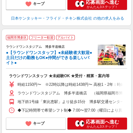
応募画面へ進む
キープ
かんたん3ステップ！
日本ケンタッキー・フライド・チキン株式会社
の他の求人をみる
■
福岡市博多区
フリーター歓迎
アルバイト
レ
ラウンドワンスタジアム 博多半道橋店
●【ラウンドワンスタッフ】●未経験者大歓迎●
土日だけの勤務もOK●仲間ができる楽しいバ
タ
イト●
城
...
ラウンドワンスタッフ ★未経験OK ★受付・精算・案内等
高
～
時給1150円〜 ※22時以降は時給1438円〜 高校1・2年：時給106
禁
ラウンドワンスタジアム 博多半道橋店 （福岡県福岡市博多区半道橋
服
地下鉄1号線「東比恵駅」より徒歩15分 博多駅交通センター1F 1
◆下記時間帯で希望シフト制◆ 7:00〜翌7:00（曜日により異なる） 
応募画面へ進む
キープ
かんたん3ステップ！