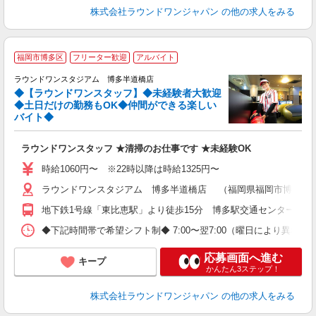
株式会社ラウンドワンジャパン
の他の求人をみる
■
福岡市博多区
フリーター歓迎
アルバイト
レ
ラウンドワンスタジアム 博多半道橋店
◆【ラウンドワンスタッフ】◆未経験者大歓迎
◆土日だけの勤務もOK◆仲間ができる楽しい
タ
バイト◆
城
ぐ
ラウンドワンスタッフ ★清掃のお仕事です ★未経験OK
大
K
時給1060円〜 ※22時以降は時給1325円〜
車
ラウンドワンスタジアム 博多半道橋店 （福岡県福岡市博多区半道橋
制
地下鉄1号線「東比恵駅」より徒歩15分 博多駅交通センター1F 1
◆下記時間帯で希望シフト制◆ 7:00〜翌7:00（曜日により異なる） 
応募画面へ進む
キープ
かんたん3ステップ！
株式会社ラウンドワンジャパン
の他の求人をみる