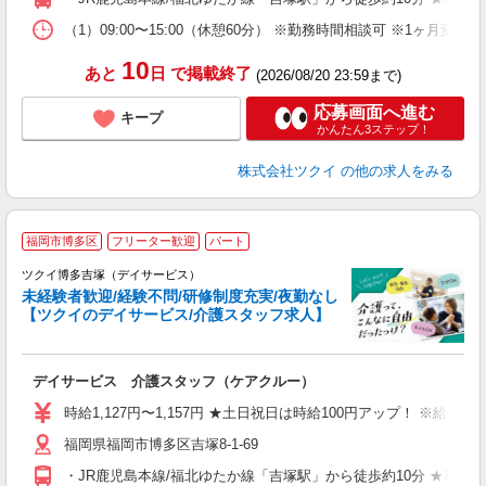
な
（1）09:00〜15:00（休憩60分） ※勤務時間相談可 ※1ヶ月
髪
10
あと
日
で掲載終了
(2026/08/20 23:59まで)
応募画面へ進む
キープ
かんたん3ステップ！
株式会社ツクイ
の他の求人をみる
福岡市博多区
フリーター歓迎
パート
ツクイ博多吉塚（デイサービス）
未経験者歓迎/経験不問/研修制度充実/夜勤なし
【ツクイのデイサービス/介護スタッフ求人】
各
デイサービス 介護スタッフ（ケアクルー）
入
り
時給1,127円〜1,157円 ★土日祝日は時給100円アップ！ ※給
リ
福岡県福岡市博多区吉塚8-1-69
ー
O
・JR鹿児島本線/福北ゆたか線「吉塚駅」から徒歩約10分 ★車