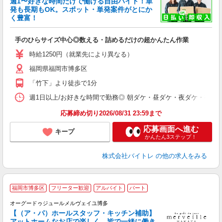
週1〜好きな時間だけで働ける自由バイト！単
発も長期もOK。スポット・単発案件がとにか
も
く豊富！
気
手のひらサイズ中心◎数える・詰めるだけの超かんたん作業
即
活
時給1250円（就業先により異なる）
（
福岡県福岡市博多区
短
K
「竹下」より徒歩で1分
日
髪
週1日以上/お好きな時間で勤務◎ 朝ダケ・昼ダケ・夜ダケ・夜勤など、 ご自
応募締め切り2026/08/31 23:59まで
応募画面へ進む
キープ
かんたん3ステップ！
株式会社バイトレ
の他の求人をみる
福岡市博多区
フリーター歓迎
アルバイト
パート
オーグードゥジュールメルヴェイユ博多
【（ア・パ）ホールスタッフ・キッチン補助】
アットホームなお店で楽しく、皆で一緒に働き