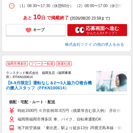
な
（1）08:30〜17:30（休憩60分） （2）08:00〜17:00（休憩
髪
10
あと
日
で掲載終了
(2026/08/20 23:59まで)
応募画面へ進む
キープ
かんたん3ステップ！
株式会社ツクイ
の他の求人をみる
福岡市博多区
フリーター歓迎
派遣社員
ランスタッド株式会社 福岡支店（福岡事業
所）/FFKN100614
【8-9月限定】運転なし＆2〜3人協力◎複合機
の搬入スタッフ（FFKN100614）
内
個配・宅配・ルート・配送
未
時給1500円 ※月収例30.8万円（残業等含む収入例） 月収例：30
福岡県福岡市博多区 車、バイク、自転車通勤OK
地下鉄空港線 「東比恵」駅より徒歩13分 JR鹿児島本線・篠栗線