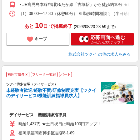
O
・JR鹿児島本線/福北ゆたか線「吉塚駅」から徒歩約10分 ★車
な
（1）08:00〜17:30（休憩60分） ※勤務時間相談可（半日勤務
髪
10
あと
日
で掲載終了
(2026/08/20 23:59まで)
応募画面へ進む
キープ
かんたん3ステップ！
株式会社ツクイ
の他の求人をみる
福岡市博多区
フリーター歓迎
パート
ツクイ博多吉塚（デイサービス）
未経験者歓迎/経験不問/研修制度充実【ツクイ
のデイサービス/機能訓練指導員求人】
各
デイサービス 機能訓練指導員
入
り
時給1,437円 ★土日祝日は時給100円アップ！
リ
福岡県福岡市博多区吉塚8-1-69
ー
O