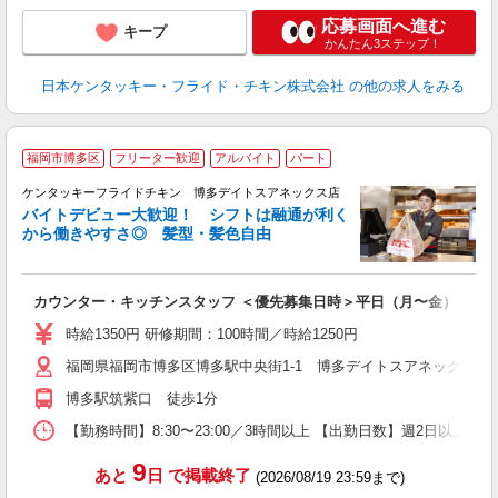
応募画面へ進む
キープ
かんたん3ステップ！
日本ケンタッキー・フライド・チキン株式会社
の他の求人をみる
福岡市博多区
フリーター歓迎
アルバイト
パート
ケンタッキーフライドチキン 博多デイトスアネックス店
バイトデビュー大歓迎！ シフトは融通が利く
から働きやすさ◎ 髪型・髪色自由
立
カウンター・キッチンスタッフ ＜優先募集日時＞平日（月〜金） 11:00〜
未
～
時給1350円 研修期間：100時間／時給1250円
2
福岡県福岡市博多区博多駅中央街1-1 博多デイトスアネックス2F
ル
補
博多駅筑紫口 徒歩1分
【勤務時間】8:30〜23:00／3時間以上 【出勤日数】週2日以
9
あと
日
で掲載終了
(2026/08/19 23:59まで)