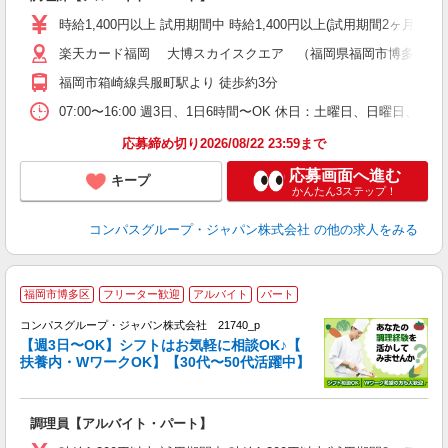
入
歓
時給1,400円以上 試用期間中 時給1,400円以上(試用期間2ヶ月
～
楽天カード福岡 大博スカイスクエア （福岡県福岡市博多区店屋町
用
勤
福岡市箱崎線呉服町駅より 徒歩約3分
ワ
07:00〜16:00 週3日、1日6時間〜OK 休日：土曜日、日曜日、
応募締め切り2026/08/22 23:59まで
応募画面へ進む
キープ
かんたん3ステップ！
コンパスグループ・ジャパン株式会社
の他の求人をみる
福岡市博多区
フリーター歓迎
アルバイト
パート
コンパスグループ・ジャパン株式会社 21740_p
く
【週3日〜OK】シフトはお気軽に相談OK♪【
扶養内・WワークOK】【30代〜50代活躍中】
大
調理員【アルバイト・パート】
入
歓