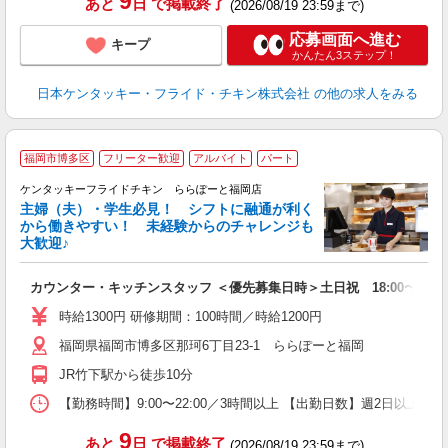
9
あと
日
で掲載終了
(2026/08/19 23:59まで)
応募画面へ進む
キープ
かんたん3ステップ！
日本ケンタッキー・フライド・チキン株式会社
の他の求人をみる
福岡市博多区
フリーター歓迎
アルバイト
パート
ケンタッキーフライドチキン ららぽーと福岡店
主婦（夫）・学生必見！ シフトに融通が利く
から働きやすい！ 未経験からのチャレンジも
大歓迎♪
見
カウンター・キッチンスタッフ ＜優先募集日時＞土日祝 18:00〜23:0
未
～
時給1300円 研修期間：100時間／時給1200円
2
福岡県福岡市博多区那珂6丁目23-1 ららぽーと福岡
ル
補
JR竹下駅から徒歩10分
【勤務時間】9:00〜22:00／3時間以上 【出勤日数】週2日以
9
あと
日
で掲載終了
(2026/08/19 23:59まで)