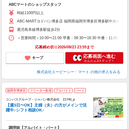
ABCマートのショップスタッフ
未
あ
時給1100円以上
企
用
ABC-MARTヨドバシ博多店 福岡県福岡市博多区博多駅中央街 6-12 
鹿児島本線博多駅徒歩2分
＜営業時間＞10:00〜21:00 早番：09:30〜18:30 中番：
応募締め切り2026/08/23 23:59まで
応募画面へ進む
キープ
かんたん3ステップ！
株式会社エービーシー・マート
の他の求人をみる
福岡市博多区
フリーター歓迎
アルバイト
パート
コンパスグループ・ジャパン株式会社 21740_p
く
【週3日〜OK】主婦（夫）の方がメインで活
躍中♪シフト相談OK♪
大
調理師【アルバイト・パート】