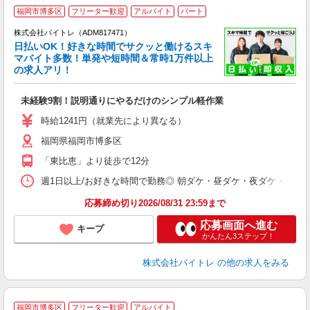
福岡市博多区
フリーター歓迎
アルバイト
パート
株式会社バイトレ（ADM817471）
く
日払いOK！好きな時間でサクッと働けるスキ
マバイト多数！単発や短時間＆常時1万件以上
☆
の求人アリ！
験
未経験9割！説明通りにやるだけのシンプル軽作業
即
活
時給1241円（就業先により異なる）
（
福岡県福岡市博多区
短
K
「東比恵」より徒歩で12分
日
髪
週1日以上/お好きな時間で勤務◎ 朝ダケ・昼ダケ・夜ダケ・夜勤など、 ご自
応募締め切り2026/08/31 23:59まで
応募画面へ進む
キープ
かんたん3ステップ！
株式会社バイトレ
の他の求人をみる
福岡市博多区
フリーター歓迎
アルバイト