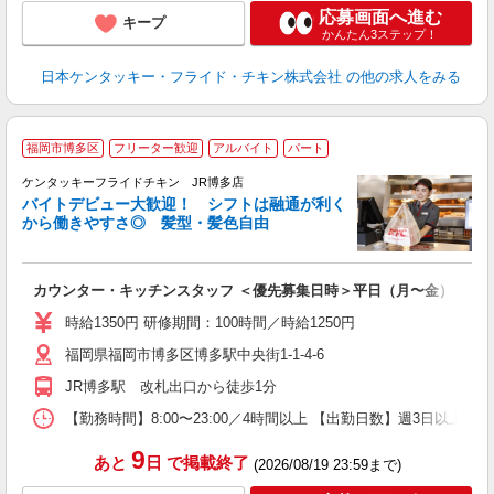
応募画面へ進む
キープ
かんたん3ステップ！
日本ケンタッキー・フライド・チキン株式会社
の他の求人をみる
福岡市博多区
フリーター歓迎
アルバイト
パート
ケンタッキーフライドチキン JR博多店
バイトデビュー大歓迎！ シフトは融通が利く
から働きやすさ◎ 髪型・髪色自由
立
カウンター・キッチンスタッフ ＜優先募集日時＞平日（月〜金） 18:00〜
未
～
時給1350円 研修期間：100時間／時給1250円
2
福岡県福岡市博多区博多駅中央街1-1-4-6
ル
補
JR博多駅 改札出口から徒歩1分
【勤務時間】8:00〜23:00／4時間以上 【出勤日数】週3日以
9
あと
日
で掲載終了
(2026/08/19 23:59まで)