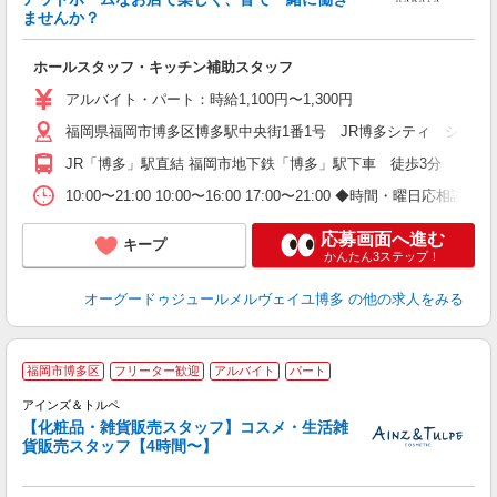
楽
ませんか？
未
～
ホールスタッフ・キッチン補助スタッフ
ー
アルバイト・パート：時給1,100円〜1,300円
福岡県福岡市博多区博多駅中央街1番1号 JR博多シティ シティ
JR「博多」駅直結 福岡市地下鉄「博多」駅下車 徒歩3分
10:00〜21:00 10:00〜16:00 17:00〜21:00 ◆時間・曜日応相談
応募画面へ進む
キープ
かんたん3ステップ！
オーグードゥジュールメルヴェイユ博多
の他の求人をみる
福岡市博多区
フリーター歓迎
アルバイト
パート
アインズ＆トルペ
【化粧品・雑貨販売スタッフ】コスメ・生活雑
い
貨販売スタッフ【4時間〜】
未
あ