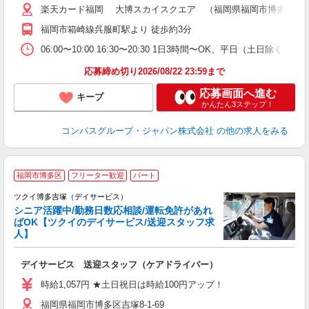
楽天カード福岡 大博スカイスクエア （福岡県福岡市博多区店屋町
用
務
福岡市箱崎線呉服町駅より 徒歩約3分
K
06:00〜10:00 16:30〜20:30 1日3時間〜OK、平日（土日除
応募締め切り2026/08/22 23:59まで
応募画面へ進む
キープ
かんたん3ステップ！
コンパスグループ・ジャパン株式会社
の他の求人をみる
福岡市博多区
フリーター歓迎
パート
ツクイ博多吉塚（デイサービス）
シニア活躍中/勤務日数応相談/運転免許があれ
ばOK【ツクイのデイサービス/送迎スタッフ求
人】
各
デイサービス 送迎スタッフ（ケアドライバー）
入
り
時給1,057円 ★土日祝日は時給100円アップ！
リ
福岡県福岡市博多区吉塚8-1-69
ー