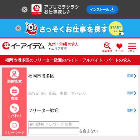
九州・沖縄
の求人
▼エリア変更
福岡市博多区のフリーター歓迎のバイト・アルバイト・パートの求人
情報一覧
福岡市博多区
選択
勤務地/駅
未設定
例）食品、事務、アパレル
選択
職種
フリーター歓迎
選択
こだわり
を含まない
フリーワード