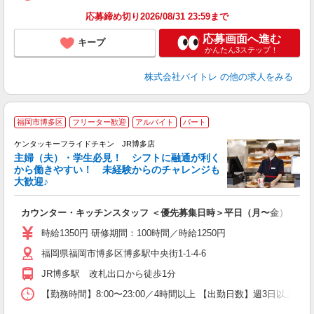
応募締め切り2026/08/31 23:59まで
応募画面へ進む
キープ
かんたん3ステップ！
株式会社バイトレ
の他の求人をみる
福岡市博多区
フリーター歓迎
アルバイト
パート
ケンタッキーフライドチキン JR博多店
主婦（夫）・学生必見！ シフトに融通が利く
から働きやすい！ 未経験からのチャレンジも
大歓迎♪
見
カウンター・キッチンスタッフ ＜優先募集日時＞平日（月〜金） 18:00〜
未
～
時給1350円 研修期間：100時間／時給1250円
2
福岡県福岡市博多区博多駅中央街1-1-4-6
ル
補
JR博多駅 改札出口から徒歩1分
【勤務時間】8:00〜23:00／4時間以上 【出勤日数】週3日以