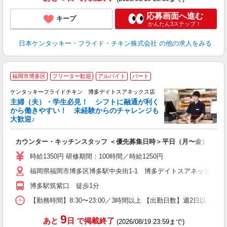
応募画面へ進む
キープ
かんたん3ステップ！
日本ケンタッキー・フライド・チキン株式会社
の他の求人をみる
福岡市博多区
フリーター歓迎
アルバイト
パート
ケンタッキーフライドチキン 博多デイトスアネックス店
主婦（夫）・学生必見！ シフトに融通が利く
から働きやすい！ 未経験からのチャレンジも
大歓迎♪
見
カウンター・キッチンスタッフ ＜優先募集日時＞平日（月〜金） 11:00〜
未
～
時給1350円 研修期間：100時間／時給1250円
2
福岡県福岡市博多区博多駅中央街1-1 博多デイトスアネックス2F
ル
補
博多駅筑紫口 徒歩1分
【勤務時間】8:30〜23:00／3時間以上 【出勤日数】週2日以
9
あと
日
で掲載終了
(2026/08/19 23:59まで)