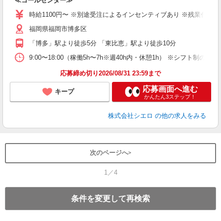
≪コールセンター≫
即
学
時給1100円〜 ※別途受注によるインセンティブあり ※残業代支給
払
福岡県福岡市博多区
ブ
「博多」駅より徒歩5分 「東比恵」駅より徒歩10分
9:00〜18:00（稼働5h〜7h※週40h内・休憩1h） ※シフト制
応募締め切り2026/08/31 23:59まで
応募画面へ進む
キープ
かんたん3ステップ！
株式会社シエロ
の他の求人をみる
次のページへ
1／4
条件を変更して再検索