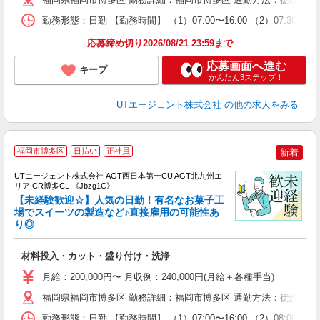
場
勤務形態：日勤 【勤務時間】 （1）07:00〜16:00 （2）0
通
り
応募締め切り2026/08/21 23:59まで
応募画面へ進む
キープ
かんたん3ステップ！
UTエージェント株式会社
の他の求人をみる
福岡市博多区
日払い
正社員
新着
UTエージェント株式会社 AGT西日本第一CU AGT北九州エ
リア CR博多CL 《Jbzg1C》
【未経験歓迎☆】人気の日勤！有名なお菓子工
場でスイーツの製造など♪直接雇用の可能性あ
り◎
る
入
材料投入・カット・盛り付け・洗浄
場
タ
月給：200,000円〜 月収例：240,000円(月給＋各種手当)
休
福岡県福岡市博多区 勤務詳細：福岡市博多区 通勤方法：徒歩/自転
場
通
勤務形態：日勤 【勤務時間】 （1）07:00〜16:00 （2）08