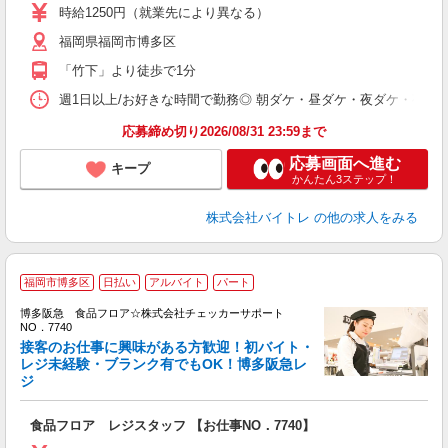
活
時給1250円（就業先により異なる）
（
福岡県福岡市博多区
短
K
「竹下」より徒歩で1分
日
髪
週1日以上/お好きな時間で勤務◎ 朝ダケ・昼ダケ・夜ダケ・夜勤など、 ご自
応募締め切り2026/08/31 23:59まで
応募画面へ進む
キープ
かんたん3ステップ！
株式会社バイトレ
の他の求人をみる
福岡市博多区
日払い
アルバイト
パート
履
博多阪急 食品フロア☆株式会社チェッカーサポート
歓
NO．7740
夫
接客のお仕事に興味がある方歓迎！初バイト・
中
レジ未経験・ブランク有でもOK！博多阪急レ
ジ
時
ト
髪
食品フロア レジスタッフ 【お仕事NO．7740】