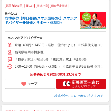
★
福岡市博多区
日払い
派遣社員
紹介予定派遣
♪
株式会社シエロ
◎博多◎【即日登録/スマホ面接OK】スマホア
ドバイザー◆研修とサポート体制◎♪
造
≪スマホアドバイザー≫
即
時給1400円〜1450円（経験・能力による） ※残業代支給 ★交通
あ
福岡県福岡市博多区
直
「博多」駅より徒歩5分 「東比恵」駅より徒歩8分
服
9:00〜18:00（実働8h・休憩1h） ※原則平日週5日勤務 ※稀に週
応募締め切り2026/08/31 23:59まで
応募画面へ進む
キープ
かんたん3ステップ！
株式会社シエロ
の他の求人をみる