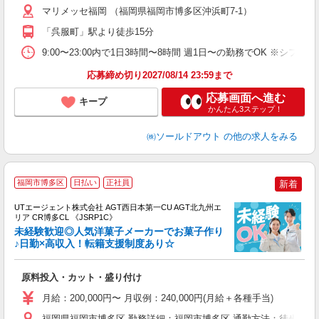
マリメッセ福岡 （福岡県福岡市博多区沖浜町7-1）
問
シ
「呉服町」駅より徒歩15分
週
間
9:00〜23:00内で1日3時間〜8時間 週1日〜の勤務でOK ※シフ
（
応募締め切り2027/08/14 23:59まで
応募画面へ進む
キープ
かんたん3ステップ！
㈱ソールドアウト
の他の求人をみる
福岡市博多区
日払い
正社員
新着
UTエージェント株式会社 AGT西日本第一CU AGT北九州エ
リア CR博多CL 《JSRP1C》
未経験歓迎◎人気洋菓子メーカーでお菓子作り
♪日勤×高収入！転籍支援制度あり☆
る
原料投入・カット・盛り付け
入
場
月給：200,000円〜 月収例：240,000円(月給＋各種手当)
タ
休
福岡県福岡市博多区 勤務詳細：福岡市博多区 通勤方法：徒歩/自転