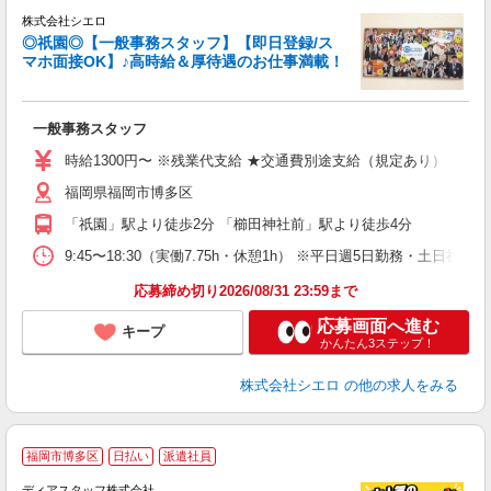
株式会社シエロ
◎祇園◎【一般事務スタッフ】【即日登録/ス
マホ面接OK】♪高時給＆厚待遇のお仕事満載！
仕
一般事務スタッフ
即
学
時給1300円〜 ※残業代支給 ★交通費別途支給（規定あり） ゜+゜
払
福岡県福岡市博多区
ィ
「祇園」駅より徒歩2分 「櫛田神社前」駅より徒歩4分
9:45〜18:30（実働7.75h・休憩1h） ※平日週5日勤務・土日祝休み
応募締め切り2026/08/31 23:59まで
応募画面へ進む
キープ
かんたん3ステップ！
株式会社シエロ
の他の求人をみる
福岡市博多区
日払い
派遣社員
ディアスタッフ株式会社