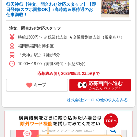
◎天神◎【注文、問合わせ対応スタッフ】【即
日登録/スマホ面接OK】♪高時給＆厚待遇のお
仕事満載！
製
注文、問合わせ対応スタッフ
即
学
時給1300円〜 ※残業代支給 ★交通費別途支給（規定あり） ゜+゜
払
福岡県福岡市博多区
勤
職
「天神」駅より徒歩5分
10:00〜19:00（実働8時間・休憩60分）
応募締め切り2026/08/31 23:59まで
応募画面へ進む
キープ
かんたん3ステップ！
株式会社シエロ
の他の求人をみる