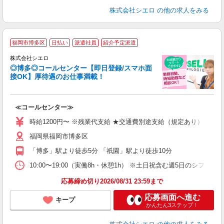
株式会社シエロ
の他の求人をみる
福岡市博多区
日払い
派遣社員
紹介予定派遣
株式会社シエロ
◎博多◎コールセンター【即日登録/スマホ面
接OK】厚待遇のお仕事満載！
包
≪コールセンター≫
即
学
時給1200円〜 ※残業代支給 ★交通費別途支給（規定あり） ゜+゜
払
福岡県福岡市博多区
K
イ
「博多」駅より徒歩5分 「祇園」駅より徒歩10分
10:00〜19:00（実働8h・休憩1h） ※土日祝含む週5日のシフト勤務
応募締め切り2026/08/31 23:59まで
応募画面へ進む
キープ
かんたん3ステップ！