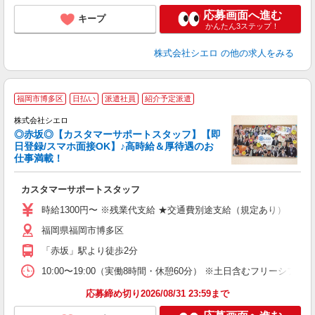
応募画面へ進む
キープ
かんたん3ステップ！
株式会社シエロ
の他の求人をみる
福岡市博多区
日払い
派遣社員
紹介予定派遣
大
株式会社シエロ
◎赤坂◎【カスタマーサポートスタッフ】【即
日登録/スマホ面接OK】♪高時給＆厚待遇のお
仕事満載！
製
カスタマーサポートスタッフ
即
学
時給1300円〜 ※残業代支給 ★交通費別途支給（規定あり） ゜+゜
払
福岡県福岡市博多区
り
「赤坂」駅より徒歩2分
10:00〜19:00（実働8時間・休憩60分） ※土日含むフリーシフト
応募締め切り2026/08/31 23:59まで