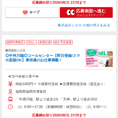
応募締め切り2026/08/31 23:59まで
応募画面へ進む
キープ
かんたん3ステップ！
株式会社シエロ
の他の求人をみる
福岡市博多区
日払い
派遣社員
紹介予定派遣
株式会社シエロ
◎中州川端◎コールセンター【即日登録/スマ
ホ面接OK】厚待遇のお仕事満載！
包
≪コールセンター≫
即
学
時給1450円〜 ※残業代支給 ★交通費別途支給（規定あり） ゜+゜
払
福岡県福岡市博多区
K
イ
「中洲川端」駅より徒歩1分 「天神」駅より徒歩10分
（1）8:00〜17:00 （実働8時間・休憩60分） （2）9:00〜18:
応募締め切り2026/08/31 23:59まで