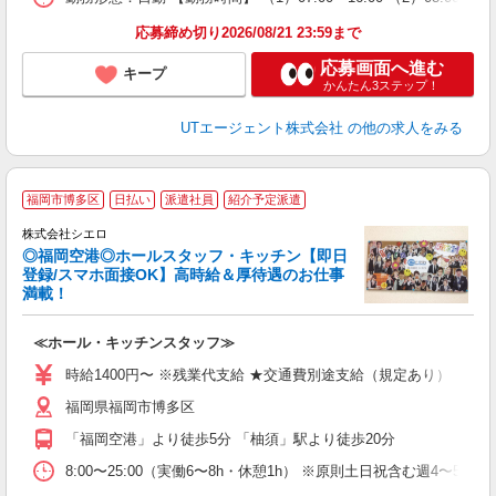
り
応募締め切り2026/08/21 23:59まで
応募画面へ進む
キープ
かんたん3ステップ！
UTエージェント株式会社
の他の求人をみる
★
福岡市博多区
日払い
派遣社員
紹介予定派遣
株式会社シエロ
◎福岡空港◎ホールスタッフ・キッチン【即日
登録/スマホ面接OK】高時給＆厚待遇のお仕事
満載！
工
≪ホール・キッチンスタッフ≫
即
学
時給1400円〜 ※残業代支給 ★交通費別途支給（規定あり） ゜+゜
払
福岡県福岡市博多区
員
「福岡空港」より徒歩5分 「柚須」駅より徒歩20分
8:00〜25:00（実働6〜8h・休憩1h） ※原則土日祝含む週4〜5日勤