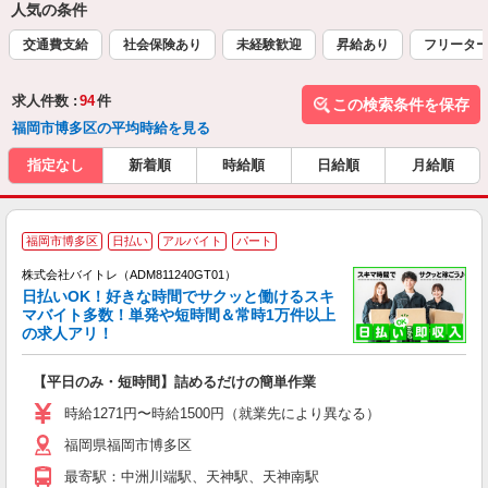
人気の条件
交通費支給
社会保険あり
未経験歓迎
昇給あり
フリータ
求人件数 :
94
件
この検索条件を保存
福岡市博多区の平均時給を見る
指定なし
新着順
時給順
日給順
月給順
福岡市博多区
日払い
アルバイト
パート
株式会社バイトレ（ADM811240GT01）
く
日払いOK！好きな時間でサクッと働けるスキ
マバイト多数！単発や短時間＆常時1万件以上
☆
の求人アリ！
験
【平日のみ・短時間】詰めるだけの簡単作業
即
活
時給1271円〜時給1500円（就業先により異なる）
（
福岡県福岡市博多区
短
K
最寄駅：中洲川端駅、天神駅、天神南駅
日