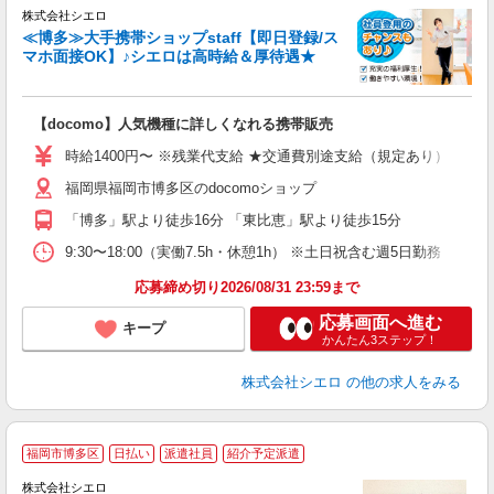
株式会社シエロ
≪博多≫大手携帯ショップstaff【即日登録/ス
マホ面接OK】♪シエロは高時給＆厚待遇★
い
即
【docomo】人気機種に詳しくなれる携帯販売
あ
時給1400円〜 ※残業代支給 ★交通費別途支給（規定あり） ゜+゜
通
福岡県福岡市博多区のdocomoショップ
あ
「博多」駅より徒歩16分 「東比恵」駅より徒歩15分
9:30〜18:00（実働7.5h・休憩1h） ※土日祝含む週5日勤務
応募締め切り2026/08/31 23:59まで
応募画面へ進む
キープ
かんたん3ステップ！
株式会社シエロ
の他の求人をみる
福岡市博多区
日払い
派遣社員
紹介予定派遣
大
株式会社シエロ