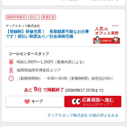
福岡市博多区
日払い
派遣社員
ディアスタッフ株式会社
【登録制】研修充実！ 長期就業可能なお仕事
厚
です！前払い制度あり／社会保険完備
入
躍
支
コールセンタースタッフ
時給1,200円〜1,250円（業務内容による）
福岡県福岡市博多区エリア
［勤務時間例］ ・9:00〜19:00（実働8時間）休憩合計60分 ・9
9
あと
日
で掲載終了
(2026/08/17 23:59まで)
応募画面へ進む
キープ
かんたん3ステップ！
ディアスタッフ株式会社
の他の求人をみる