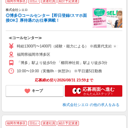
福岡市博多区
日払い
派遣社員
紹介予定派遣
株式会社シエロ
◎博多◎コールセンター【即日登録/スマホ面
接OK】厚待遇のお仕事満載！
包
≪コールセンター≫
即
学
時給1300円〜1400円（経験・能力による） ※残業代支給 ★交通
払
福岡県福岡市博多区
色
「博多」駅より徒歩5分 「櫛田神社前」駅より徒歩3分
社
10:00〜19:00（実働8h・休憩1h） ※平日週5日勤務
応募締め切り2026/08/31 23:59まで
応募画面へ進む
キープ
かんたん3ステップ！
株式会社シエロ
の他の求人をみる
★
福岡市博多区
日払い
派遣社員
紹介予定派遣
♪