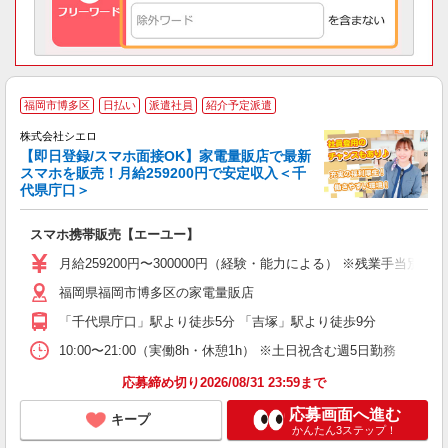
★
福岡市博多区
日払い
派遣社員
紹介予定派遣
♪
株式会社シエロ
【即日登録/スマホ面接OK】家電量販店で最新
スマホを販売！月給259200円で安定収入＜千
代県庁口＞
事
即
スマホ携帯販売【エーユー】
あ
月給259200円〜300000円（経験・能力による） ※残業手当別
K
福岡県福岡市博多区の家電量販店
な
「千代県庁口」駅より徒歩5分 「吉塚」駅より徒歩9分
10:00〜21:00（実働8h・休憩1h） ※土日祝含む週5日勤務
応募締め切り2026/08/31 23:59まで
応募画面へ進む
キープ
かんたん3ステップ！