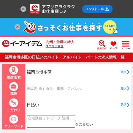
九州・沖縄
の求人
▼エリア変更
福岡市博多区の日払いのバイト・アルバイト・パートの求人情報一覧
福岡市博多区
選択
勤務地/駅
未設定
例）食品、事務、アパレル
選択
職種
日払い
選択
こだわり
を含まない
フリーワード