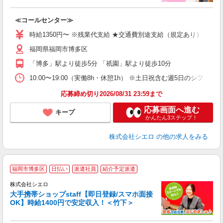
包
≪コールセンター≫
即
学
時給1350円〜 ※残業代支給 ★交通費別途支給（規定あり） ゜+゜
払
福岡県福岡市博多区
K
イ
「博多」駅より徒歩5分 「祇園」駅より徒歩10分
10:00〜19:00（実働8h・休憩1h） ※土日祝含む週5日のシフト勤務
応募締め切り2026/08/31 23:59まで
応募画面へ進む
キープ
かんたん3ステップ！
株式会社シエロ
の他の求人をみる
★
福岡市博多区
日払い
派遣社員
紹介予定派遣
♪
株式会社シエロ
大手携帯ショップstaff【即日登録/スマホ面接
OK】時給1400円で安定収入！＜竹下＞
務