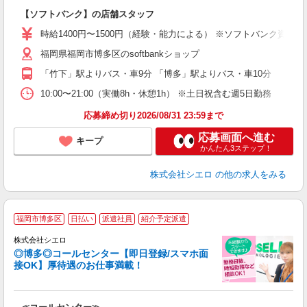
即
【ソフトバンク】の店舗スタッフ
あ
時給1400円〜1500円（経験・能力による） ※ソフトバンク資格手
K
福岡県福岡市博多区のsoftbankショップ
貸
「竹下」駅よりバス・車9分 「博多」駅よりバス・車10分
10:00〜21:00（実働8h・休憩1h） ※土日祝含む週5日勤務
応募締め切り2026/08/31 23:59まで
応募画面へ進む
キープ
かんたん3ステップ！
株式会社シエロ
の他の求人をみる
福岡市博多区
日払い
派遣社員
紹介予定派遣
株式会社シエロ
◎博多◎コールセンター【即日登録/スマホ面
接OK】厚待遇のお仕事満載！
包