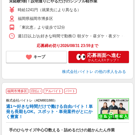
未経験9割！説明通りにやるだけのシンプル軽作業
即
活
時給1241円（就業先により異なる）
（
福岡県福岡市博多区
短
K
「東比恵」より徒歩で12分
日
髪
週1日以上/お好きな時間で勤務◎ 朝ダケ・昼ダケ・夜ダケ・夜勤など、 ご自
応募締め切り2026/08/31 23:59まで
応募画面へ進む
キープ
かんたん3ステップ！
株式会社バイトレ
の他の求人をみる
福岡市博多区
日払い
アルバイト
パート
株式会社バイトレ（ADM801880）
週1〜好きな時間だけで働ける自由バイト！単
発も長期もOK。スポット・単発案件がとにか
も
く豊富！
気
手のひらサイズ中心◎数える・詰めるだけの超かんたん作業
即