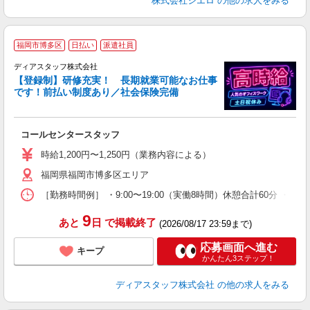
株式会社シエロ
の他の求人をみる
福岡市博多区
日払い
派遣社員
ディアスタッフ株式会社
【登録制】研修充実！ 長期就業可能なお仕事
厚
です！前払い制度あり／社会保険完備
入
躍
支
コールセンタースタッフ
時給1,200円〜1,250円（業務内容による）
福岡県福岡市博多区エリア
［勤務時間例］ ・9:00〜19:00（実働8時間）休憩合計60分 ・9
9
あと
日
で掲載終了
(2026/08/17 23:59まで)
応募画面へ進む
キープ
かんたん3ステップ！
ディアスタッフ株式会社
の他の求人をみる