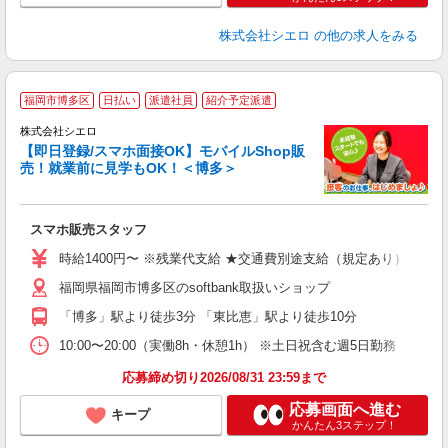
株式会社シエロ
の他の求人をみる
★
福岡市博多区
日払い
派遣社員
紹介予定派遣
♪
株式会社シエロ
【即日登録/スマホ面接OK】モバイルShop販
売！就業前に見学もOK！＜博多＞
務
即
スマホ販売スタッフ
あ
時給1400円〜 ※残業代支給 ★交通費別途支給（規定あり） ゜+゜
K
福岡県福岡市博多区のsoftbank取扱いショップ
な
「博多」駅より徒歩3分 「東比恵」駅より徒歩10分
10:00〜20:00（実働8h・休憩1h） ※土日祝含む週5日勤務
応募締め切り2026/08/31 23:59まで
応募画面へ進む
キープ
かんたん3ステップ！