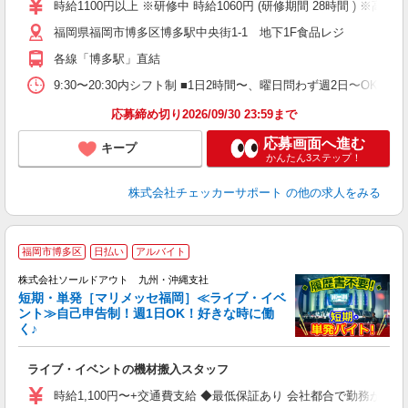
時給1100円以上 ※研修中 時給1060円 (研修期間 28時間 ) ※高校
福岡県福岡市博多区博多駅中央街1-1 地下1F食品レジ
各線「博多駅」直結
9:30〜20:30内シフト制 ■1日2時間〜、曜日問わず週2日〜OK！
応募締め切り2026/09/30 23:59まで
応募画面へ進む
キープ
かんたん3ステップ！
株式会社チェッカーサポート
の他の求人をみる
福岡市博多区
日払い
アルバイト
株式会社ソールドアウト 九州・沖縄支社
短期・単発［マリメッセ福岡］≪ライブ・イベ
ント≫自己申告制！週1日OK！好きな時に働
く♪
シ
ライブ・イベントの機材搬入スタッフ
入
量
時給1,100円〜+交通費支給 ◆最低保証あり 会社都合で勤務が
卒