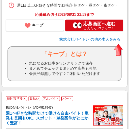
髪
週1日以上/お好きな時間で勤務◎ 朝ダケ・昼ダケ・夜ダケ・夜勤など、 ご自
応募締め切り2026/08/31 23:59まで
応募画面へ進む
キープ
かんたん3ステップ！
株式会社バイトレ
の他の求人をみる
「キープ」とは？
気になるお仕事をワンクリックで保存
まとめてチェック＆まとめて応募も可能
会員登録無しで今すぐご利用いただけます
福岡市博多区
日払い
アルバイト
パート
株式会社バイトレ（ADM817547）
週1〜好きな時間だけで働ける自由バイト！単
発も長期もOK。スポット・単発案件がとにか
も
く豊富！