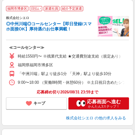
福岡市博多区
日払い
派遣社員
紹介予定派遣
株式会社シエロ
◎中州川端◎コールセンター【即日登録/スマ
ホ面接OK】厚待遇のお仕事満載！
包
≪コールセンター≫
即
時給1550円〜 ※残業代支給 ★交通費別途支給（規定あり） ゜+゜
あ
福岡県福岡市博多区
K
イ
「中洲川端」駅より徒歩1分 「天神」駅より徒歩10分
9:00〜18:00 （実働8時間・休憩60分） ※土日祝日含めたシフト制
応募締め切り2026/08/31 23:59まで
応募画面へ進む
キープ
かんたん3ステップ！
株式会社シエロ
の他の求人をみる