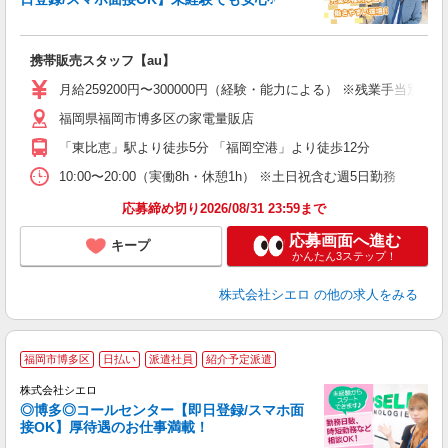
理
携帯販売スタッフ【au】
即
月給259200円〜300000円（経験・能力による） ※残業手当別
あ
福岡県福岡市博多区の家電量販店
K
「東比恵」駅より徒歩5分 「福岡空港」より徒歩12分
な
10:00〜20:00（実働8h・休憩1h） ※土日祝含む週5日勤務
応募締め切り2026/08/31 23:59まで
応募画面へ進む
キープ
かんたん3ステップ！
株式会社シエロ
の他の求人をみる
福岡市博多区
日払い
派遣社員
紹介予定派遣
株式会社シエロ
◎博多◎コールセンター【即日登録/スマホ面
接OK】厚待遇のお仕事満載！