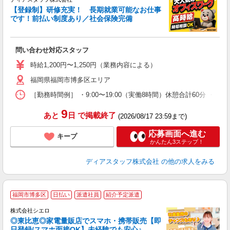
【登録制】研修充実！ 長期就業可能なお仕事
厚
です！前払い制度あり／社会保険完備
入
躍
支
問い合わせ対応スタッフ
時給1,200円〜1,250円（業務内容による）
福岡県福岡市博多区エリア
［勤務時間例］ ・9:00〜19:00（実働8時間）休憩合計60分 ・9
9
あと
日
で掲載終了
(2026/08/17 23:59まで)
応募画面へ進む
キープ
かんたん3ステップ！
ディアスタッフ株式会社
の他の求人をみる
★
福岡市博多区
日払い
派遣社員
紹介予定派遣
♪
株式会社シエロ
◎東比恵◎家電量販店でスマホ・携帯販売【即
日登録/スマホ面接OK】未経験でも安心♪