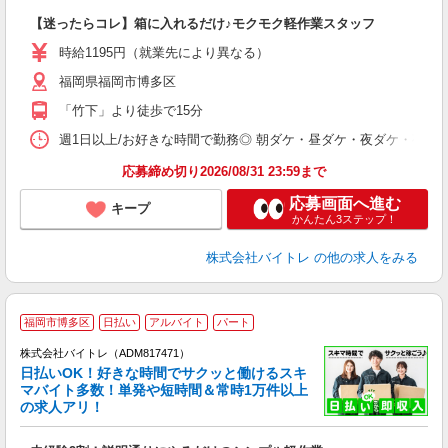
気
【迷ったらコレ】箱に入れるだけ♪モクモク軽作業スタッフ
即
活
時給1195円（就業先により異なる）
（
福岡県福岡市博多区
短
K
「竹下」より徒歩で15分
日
髪
週1日以上/お好きな時間で勤務◎ 朝ダケ・昼ダケ・夜ダケ・夜勤など、 ご自
応募締め切り2026/08/31 23:59まで
応募画面へ進む
キープ
かんたん3ステップ！
株式会社バイトレ
の他の求人をみる
福岡市博多区
日払い
アルバイト
パート
株式会社バイトレ（ADM817471）
く
日払いOK！好きな時間でサクッと働けるスキ
マバイト多数！単発や短時間＆常時1万件以上
☆
の求人アリ！
験