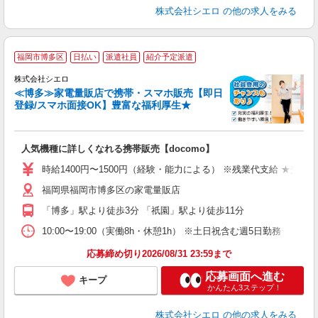
株式会社シエロ
の他の求人をみる
★
福岡市博多区
日払い
派遣社員
紹介予定派遣
♪
株式会社シエロ
≪博多≫家電量販店で携帯・スマホ販売【即日
登録/スマホ面接OK】豊富な福利厚生★
い
即
人気機種に詳しくなれる携帯販売【docomo】
あ
時給1400円〜1500円（経験・能力による） ※残業代支給 ★交通
K
福岡県福岡市博多区の家電量販店
貸
「博多」駅より徒歩3分 「祇園」駅より徒歩11分
10:00〜19:00（実働8h・休憩1h） ※土日祝含む週5日勤務
応募締め切り2026/08/31 23:59まで
応募画面へ進む
キープ
かんたん3ステップ！
株式会社シエロ
の他の求人をみる