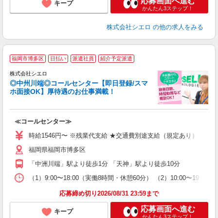
応募画面へ進む
キープ
かんたん3ステップ！
株式会社シエロ
の他の求人をみる
福岡市博多区
日払い
派遣社員
紹介予定派遣
株式会社シエロ
◎中州川端◎コールセンター【即日登録/スマ
ホ面接OK】厚待遇のお仕事満載！
包
≪コールセンター≫
即
時給1546円〜 ※残業代支給 ★交通費別途支給（規定あり） ゜+゜
あ
福岡県福岡市博多区
K
（
「中洲川端」駅より徒歩1分 「天神」駅より徒歩10分
（1）9:00〜18:00（実働8時間・休憩60分） （2）10:00〜19:
応募締め切り2026/08/31 23:59まで
応募画面へ進む
キープ
かんたん3ステップ！