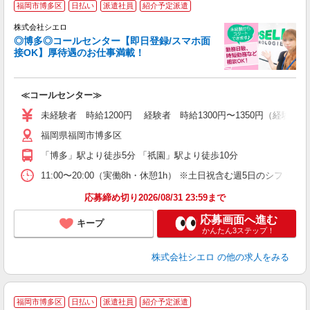
福岡市博多区
日払い
派遣社員
紹介予定派遣
株式会社シエロ
◎博多◎コールセンター【即日登録/スマホ面
接OK】厚待遇のお仕事満載！
包
≪コールセンター≫
即
学
未経験者 時給1200円 経験者 時給1300円〜1350円（経験
払
福岡県福岡市博多区
ブ
「博多」駅より徒歩5分 「祇園」駅より徒歩10分
11:00〜20:00（実働8h・休憩1h） ※土日祝含む週5日のシフト勤務
応募締め切り2026/08/31 23:59まで
応募画面へ進む
キープ
かんたん3ステップ！
株式会社シエロ
の他の求人をみる
福岡市博多区
日払い
派遣社員
紹介予定派遣