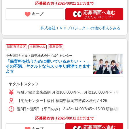
応募締め切り2026/08/21 23:59まで
応募画面へ進む
キープ
かんたん3ステップ！
株式会社ＴＮＣプロジェクト
の他の求人をみる
福岡市博多区
土日祝休み
業務委託
中央福岡ヤクルト販売株式会社／板付センター
「保育料を払うために働いているみたい・・」
その不満、ヤクルトならスッキリ解消できます
よ☆
し
未
ヤクルトスタッフ
ア
日
報酬／完全出来高制 月収100,000円〜、月収120,000円〜
O
【宅配センター】板付 福岡県福岡市博多区板付7-4-26
週3日〜週5日（平日のみ） 8:45〜14:00/8:45〜15:00 研修期間：
応募締め切り2026/08/31 23:59まで
応募画面へ進む
キープ