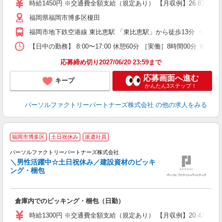
時給1450円 ※交通費全額支給（規定あり） 【月収例】26.8万円（
福岡県福岡市博多区榎田
福岡市地下鉄空港線 東比恵駅 「東比恵駅」から徒歩13分 ・JR
【日中の勤務】 8:00〜17:00 休憩60分 ［実働］8時間00分 ※
応募締め切り2027/06/20 23:59まで
応募画面へ進む
キープ
かんたん3ステップ！
パーソルファクトリーパートナーズ株式会社
の他の求人をみる
福岡市博多区
土日祝休み
派遣社員
パーソルファクトリーパートナーズ株式会社
＼男性活躍中☆土日祝休み／建設資材のピッキ
ング・梱包
た
倉庫内でのピッキング・梱包（日勤）
未
婦
時給1300円 ※交通費全額支給（規定あり） 【月収例】20.4万円
い