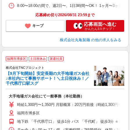
ト
8:00〜18:00の間で、週2日〜、1日3時間〜OK！ 1ヶ
煙
応募締め切り2026/08/31 23:59まで
応募画面へ進む
キープ
かんたん3ステップ！
株式会社丸亀製麺
の他の求人をみる
福岡市博多区
土日祝休み
派遣社員
株式会社TNCプロジェクト
入
【9月下旬開始】安定長期の大手地場ガス会社
格
♪本社内にて事務サポート！＼土日祝休み！／
休
千代県庁口駅スグ
り
大手地場ガス会社にて一般事務（本社勤務）
時給1,300円〜1,350円 月額概算：20万円前後（時給1,300円×7
福岡市博多区
地下鉄 「千代県庁口」 徒歩1分 バス 「千代町」 徒歩3分 ★最
月〜金：9：00 〜 17：45 （実働時間：7時間45分 休憩：1時間