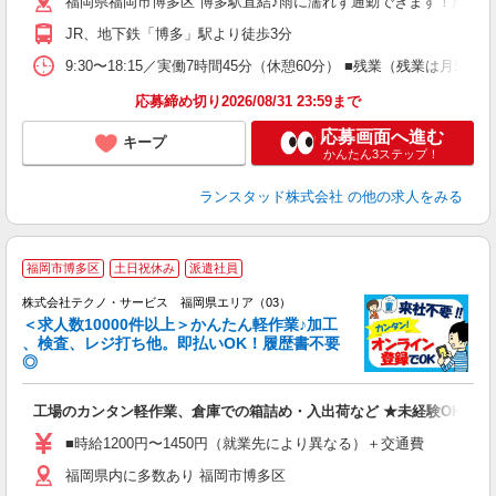
福岡県福岡市博多区 博多駅直結♪雨に濡れず通勤できます！周辺に
JR、地下鉄「博多」駅より徒歩3分
9:30〜18:15／実働7時間45分（休憩60分） ■残業（残業は月
応募締め切り2026/08/31 23:59まで
応募画面へ進む
キープ
かんたん3ステップ！
ランスタッド株式会社
の他の求人をみる
≪
福岡市博多区
土日祝休み
派遣社員
株式会社テクノ・サービス 福岡県エリア（03）
＜求人数10000件以上＞かんたん軽作業♪加工
、検査、レジ打ち他。即払いOK！履歴書不要
◎
お
工場のカンタン軽作業、倉庫での箱詰め・入出荷など ★未経験OKのお
未
ア
■時給1200円〜1450円（就業先により異なる）＋交通費
の
福岡県内に多数あり 福岡市博多区