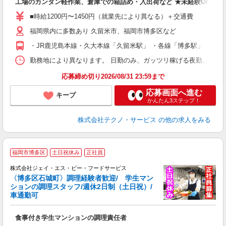
工場のカンタン軽作業、倉庫での箱詰め・入出荷など ★未経験OKのお
未
ア
■時給1200円〜1450円（就業先により異なる）＋交通費
の
福岡県内に多数あり 久留米市、福岡市博多区など
・JR鹿児島本線・久大本線「久留米駅」 ・各線「博多駅」
勤務地により異なります。 日勤のみ、ガッツリ稼げる夜勤、シフトによる交
応募締め切り2026/08/31 23:59まで
応募画面へ進む
キープ
かんたん3ステップ！
株式会社テクノ・サービス
の他の求人をみる
福岡市博多区
土日祝休み
正社員
株式会社ジェイ・エス・ビー・フードサービス
〈博多区石城町〉調理経験者歓迎/ 学生マン
ションの調理スタッフ/週休2日制（土日祝）/
車通勤可
「
食事付き学生マンションの調理責任者
未