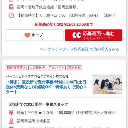
平
福岡市営地下鉄空港線「福岡空港駅」
K
以
【勤務時間】 8：30〜17：00 （休憩時間：60分） 【勤務曜日】
貯
応募締め切り2027/02/09 23:59まで
応募画面へ進む
キープ
かんたん3ステップ！
ベルサンテスタッフ株式会社
の他の求人をみる
福岡市博多区
土日祝休み
アルバイト
契約社員
パーソルビジネスプロセスデザイン株式会社
〈博多〉区役所で受付事務/時給1,200円/土日
祝休×残業なし/未経験OK・研修ありで安心ス
タート
籍
入
区役所での窓口受付・事務スタッフ
は
学
時給1,200円 ★月収例：186,000円（1日7時間45分／週5日勤務）
日
福岡県福岡市博多区
上
満