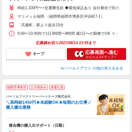
入
量
時給1,100円〜+交通費支給 ◆最低保証あり 会社都合で勤務が
卒
マリメッセ福岡 （福岡県福岡市博多区沖浜町7-1）
問
シ
「呉服町」駅より徒歩15分
週
間
9:00〜23:00内で1日3時間〜8時間 週1日〜の勤務でOK ※シフ
（
応募締め切り2027/08/14 23:59まで
応募画面へ進む
キープ
かんたん3ステップ！
㈱ソールドアウト
の他の求人をみる
◆
福岡市博多区
土日祝休み
派遣社員
パーソルファクトリーパートナーズ株式会社
き
＼高時給1450円★未経験OK★短期のお仕事／
搬入搬出業務
リ
未
ー
複合機の搬入出サポート（日勤）
交