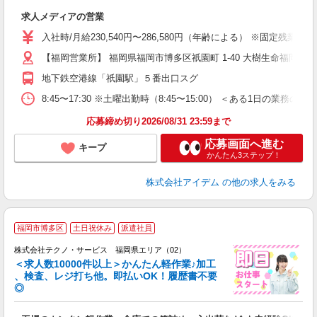
す
求人メディアの営業
入
経
入社時/月給230,540円〜286,580円（年齢による） ※固定
以
【福岡営業所】 福岡県福岡市博多区祇園町 1-40 大樹生命福岡
役
地下鉄空港線「祇園駅」５番出口スグ
8:45〜17:30 ※土曜出勤時（8:45〜15:00） ＜ある1
応募締め切り2026/08/31 23:59まで
応募画面へ進む
キープ
かんたん3ステップ！
株式会社アイデム
の他の求人をみる
≪
福岡市博多区
土日祝休み
派遣社員
株式会社テクノ・サービス 福岡県エリア（02）
＜求人数10000件以上＞かんたん軽作業♪加工
、検査、レジ打ち他。即払いOK！履歴書不要
◎
お