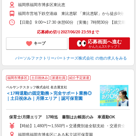
福岡県福岡市博多区東比恵
福岡市営地下鉄空港線 東比恵駅 「東比恵駅」から徒歩9分 ・JR
【日勤】 9:00〜17:30 休憩60分 ［実働］7時間30分 【就労期間
応募締め切り2027/06/20 23:59まで
応募画面へ進む
キープ
かんたん3ステップ！
パーソルファクトリーパートナーズ株式会社
の他の求人をみる
月
福岡市博多区
土日祝休み
派遣社員
紹介予定派遣
ベルサンテスタッフ株式会社 名古屋支社
＜17時退勤の固定勤務＞完全サポート業務◎
も
｜土日祝休み｜月隈エリア｜認可保育園
っ
保育士/月隈エリア 17時迄 書類はお帳面のみ 車通勤OK
入
卒
【時給】1,480円〜1,550円＋交通費別途全額支給 ・交通費全
ク
福岡県福岡市博多区にある私立認可保育園
0