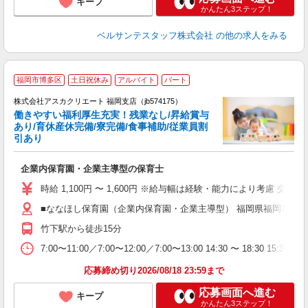
キープ
かんたん3ステップ！
ベルサンテスタッフ株式会社
の他の求人をみる
福岡市博多区
土日祝休み
アルバイト
パート
株式会社アスカクリエート 福岡支店（jb574175）
働きやすい福利厚生充実！残業なし/昇給賞与
あり/育休産休完備/寮完備/食事補助/従業員割
引あり
面
企業内保育園・企業主導型の保育士
入
不
時給 1,100円 〜 1,600円 ※給与幅は経験・能力により考慮 交通費あ
あ
■ななほし保育園（企業内保育園・企業主導型） 福岡県福岡市博多区
ぼ
竹下駅から徒歩15分
役
7:00〜11:00／7:00〜12:00／7:00〜13:00 14:30 〜 18:30 1
応募締め切り2026/08/18 23:59まで
応募画面へ進む
キープ
かんたん3ステップ！