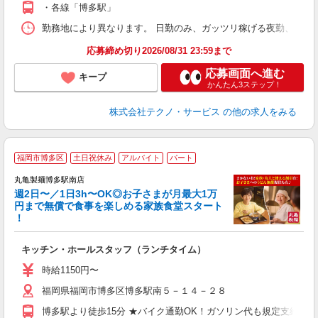
・各線「博多駅」
勤務地により異なります。 日勤のみ、ガッツリ稼げる夜勤、シフトによる交
応募締め切り2026/08/31 23:59まで
応募画面へ進む
キープ
かんたん3ステップ！
株式会社テクノ・サービス
の他の求人をみる
福岡市博多区
土日祝休み
アルバイト
パート
丸亀製麺博多駅南店
週2日〜／1日3h〜OK◎お子さまが月最大1万
円まで無償で食事を楽しめる家族食堂スタート
！
ル
キッチン・ホールスタッフ（ランチタイム）
入
者
時給1150円〜
不
福岡県福岡市博多区博多駅南５－１４－２８
中
り
博多駅より徒歩15分 ★バイク通勤OK！ガソリン代も規定支給！
時