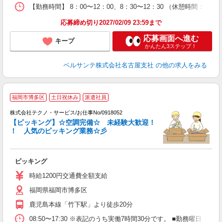
実
【勤務時間】 8：00〜12：00、8：30〜12：30 （休憩時間：
応募締め切り2027/02/09 23:59まで
応募画面へ進む
キープ
かんたん3ステップ！
ベルサンテ株式会社名古屋支社
の他の求人をみる
福岡市博多区
土日祝休み
派遣社員
株式会社テクノ・サービス/お仕事No/0918052
【ピッキング】☆空調完備☆ 未経験大歓迎！
！ 人気のピッキング業務☆彡
ス
ピッキング
履
高
時給1200円交通費全額支給
福岡県福岡市博多区
鹿児島本線「竹下駅」より徒歩20分
08:50〜17:30 ※表記のうち実働7時間30分です。 ■勤務曜日