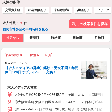
人気の条件
交通費支給
社会保険あり
未経験歓迎
昇給あり
フリータ
求人件数 :
190
件
この検索条件を保存
福岡市博多区の平均時給を見る
指定なし
新着順
時給順
日給順
月給順
福岡市博多区
土日祝休み
正社員
株式会社アイデム
【求人メディアの営業】経験・男女不問！年間
休日126日でプライベート充実！
す
求人メディアの営業
入
格
入社時/月給230,540円〜286,580円（年齢による） ※固定
間
①大阪営業所 大阪市西区西本町1-13-43アイデム西本町ビル6Ｆ 
①OsakaMetro・四つ橋線「本町駅」徒歩3分 ②地下鉄「四条
あ