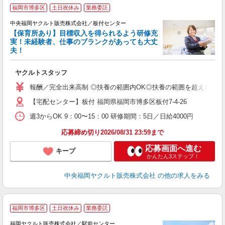
福岡市博多区
土日祝休み
業務委託
中央福岡ヤクルト販売株式会社／板付センター
【保育所あり】目標収入を得られるよう研修充
実！未経験者、仕事のブランクがあっても大丈
夫！
や
ヤクルトスタッフ
未
ア
報酬／完全出来高制 ◎扶養の範囲内OK◎扶養の範囲を超えた高収入
【宅配センター】板付 福岡県福岡市博多区板付7-4-26
週3からOK 9：00〜15：00 研修期間：5日／日給4000円
応募締め切り2026/08/31 23:59まで
応募画面へ進む
キープ
かんたん3ステップ！
中央福岡ヤクルト販売株式会社
の他の求人をみる
福岡市博多区
土日祝休み
業務委託
福岡ヤクルト販売株式会社／駅前センター