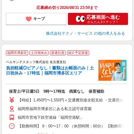
応募締め切り2026/08/31 23:59まで
応募画面へ進む
キープ
かんたん3ステップ！
株式会社テクノ・サービス
の他の求人をみる
福岡市博多区
土日祝休み
派遣社員
紹介予定派遣
ベルサンテスタッフ株式会社 名古屋支社
0
負担軽減◎ピアノなし！書類はお帳面のみ｜土
日祝休み・17時迄｜福岡市博多区エリア
か
保育士/平日週5日 9時〜17時迄 残業なし 保育補助
入
卒
【時給】1,450円〜1,550円＋交通費別途全額支給 ・交通費全
ク
福岡県福岡市博多区にある私立認可保育園
0
平
福岡市営地下鉄空港線「福岡空港駅」
K
以
【勤務時間】 9：00〜17：00 （休憩時間：60分） 【勤務曜日】
貯