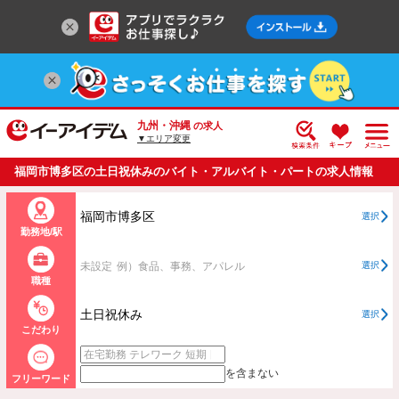
九州・沖縄
の求人
▼エリア変更
福岡市博多区の土日祝休みのバイト・アルバイト・パートの求人情報
一覧
福岡市博多区
選択
勤務地/駅
未設定
例）食品、事務、アパレル
選択
職種
土日祝休み
選択
こだわり
を含まない
フリーワード