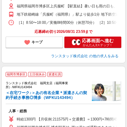
福岡県福岡市博多区上呉服町 【駅直結】暑い日も雨の日も、通勤
地下鉄箱崎線「呉服町（福岡県）」駅より徒歩1分 地下鉄空港線「
［1］8:50〜18:00／実働8時間00分（休憩70分） ［2］10:5
応募締め切り2026/08/31 23:59まで
応募画面へ進む
キープ
かんたん3ステップ！
ランスタッド株式会社
の他の求人をみる
福岡市博多区
土日祝休み
派遣社員
ランスタッド株式会社 福岡支店（福岡事業
る
所）/WFKU143494
通
＜在宅ワーク♪＞あの有名企業＊派遣さんの契
約手続き事務◎博多（WFKU143494）
層
人事・総務
時給1300円 【月収例:211575円＋交通費】＝1300円×7時間