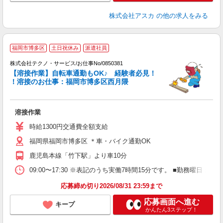
株式会社アスカ
の他の求人をみる
福岡市博多区
土日祝休み
派遣社員
株式会社テクノ・サービス/お仕事No/0850381
【溶接作業】自転車通勤もOK♪ 経験者必見！
！溶接のお仕事：福岡市博多区西月隈
プ
溶接作業
履
ラ
時給1300円交通費全額支給
O
福岡県福岡市博多区 ＊車・バイク通勤OK
格
鹿児島本線「竹下駅」より車10分
09:00〜17:30 ※表記のうち実働7時間15分です。 ■勤務曜日
応募締め切り2026/08/31 23:59まで
応募画面へ進む
キープ
かんたん3ステップ！