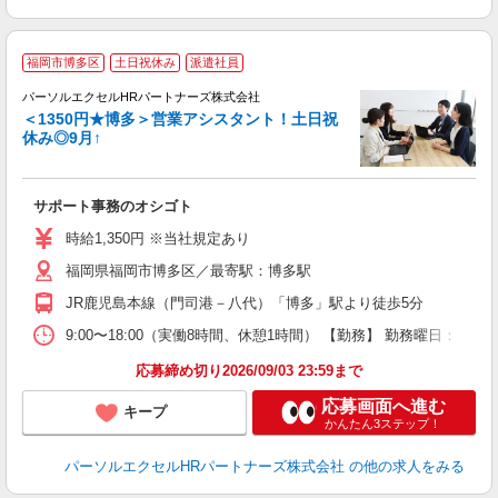
福岡市博多区
土日祝休み
派遣社員
パーソルエクセルHRパートナーズ株式会社
＜1350円★博多＞営業アシスタント！土日祝
休み◎9月↑
え
サポート事務のオシゴト
未
時給1,350円 ※当社規定あり
福岡県福岡市博多区／最寄駅：博多駅
JR鹿児島本線（門司港－八代）「博多」駅より徒歩5分
9:00〜18:00（実働8時間、休憩1時間） 【勤務】 勤務曜日：月
応募締め切り2026/09/03 23:59まで
応募画面へ進む
キープ
かんたん3ステップ！
パーソルエクセルHRパートナーズ株式会社
の他の求人をみる