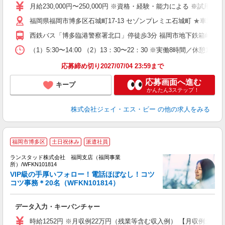
ル
月給230,000円〜250,000円 ※資格・経験・能力による ※試用
躍
福岡県福岡市博多区石城町17-13 セゾンプレミエ石城町 ★車通勤
O
通
西鉄バス「博多臨港警察署北口」停徒歩3分 福岡市地下鉄箱崎線「
（1）5:30〜14:00 （2）13：30〜22：30 ※実働8時間／休憩1
応募締め切り2027/07/04 23:59まで
応募画面へ進む
キープ
かんたん3ステップ！
株式会社ジェイ・エス・ビー
の他の求人をみる
福岡市博多区
土日祝休み
派遣社員
ランスタッド株式会社 福岡支店（福岡事業
所）/WFKN101814
VIP級の手厚いフォロー！電話ほぼなし！コツ
コツ事務＊20名（WFKN101814）
境
比
データ入力・キーパンチャー
未
時給1252円 ※月収例22万円（残業等含む収入例） 【月収例:220