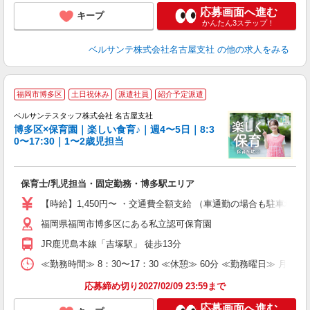
応募画面へ進む
キープ
かんたん3ステップ！
ベルサンテ株式会社名古屋支社
の他の求人をみる
福岡市博多区
土日祝休み
派遣社員
紹介予定派遣
任
ベルサンテスタッフ株式会社 名古屋支社
不
博多区×保育園｜楽しい食育♪｜週4〜5日｜8:3
0〜17:30｜1〜2歳児担当
ち
保育士/乳児担当・固定勤務・博多駅エリア
入
卒
【時給】1,450円〜 ・交通費全額支給 （車通勤の場合も駐車場
ク
福岡県福岡市博多区にある私立認可保育園
0
平
JR鹿児島本線「吉塚駅」 徒歩13分
K
以
≪勤務時間≫ 8：30〜17：30 ≪休憩≫ 60分 ≪勤務曜日≫ 月
貯
応募締め切り2027/02/09 23:59まで
応募画面へ進む