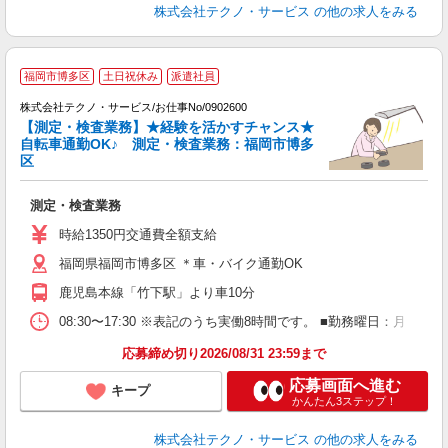
株式会社テクノ・サービス
の他の求人をみる
福岡市博多区
土日祝休み
派遣社員
株式会社テクノ・サービス/お仕事No/0902600
【測定・検査業務】★経験を活かすチャンス★
自転車通勤OK♪ 測定・検査業務：福岡市博多
区
キ
測定・検査業務
履
ラ
時給1350円交通費全額支給
福岡県福岡市博多区 ＊車・バイク通勤OK
鹿児島本線「竹下駅」より車10分
08:30〜17:30 ※表記のうち実働8時間です。 ■勤務曜日：月
応募締め切り2026/08/31 23:59まで
応募画面へ進む
キープ
かんたん3ステップ！
株式会社テクノ・サービス
の他の求人をみる