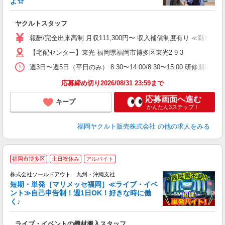
よ☆
し
未
ヤクルトスタッフ
～
日
報酬/完全出来高制 月収111,300円〜 収入補償制度有り ≪勤務例≫ライ
勤
【宅配センター】東光 福岡県福岡市博多区東光2-9-3
週3日〜週5日（平日のみ） 8:30〜14:00/8:30〜15:00 研修期間：
応募締め切り2026/08/31 23:59まで
応募画面へ進む
キープ
かんたん3ステップ！
福岡ヤクルト販売株式会社
の他の求人をみる
福岡市博多区
土日祝休み
アルバイト
株式会社ソールドアウト 九州・沖縄支社
短期・単発［マリメッセ福岡］≪ライブ・イベ
ント≫自己申告制！週1日OK！好きな時に働
く♪
シ
ライブ・イベントの機材搬入スタッフ