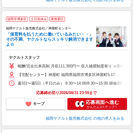
福岡市博多区
土日祝休み
業務委託
福岡ヤクルト販売株式会社／神屋町センター
「保育料を払うために働いているみたい・・」
その不満、ヤクルトならスッキリ解消できます
よ☆
し
未
ヤクルトスタッフ
～
日
報酬/完全出来高制 月収111,300円〜 収入補償制度有り ≪勤務例≫ライ
勤
【宅配センター】神屋町 福岡県福岡市博多区神屋町5-17
週3日〜週5日（平日のみ） 8:30〜14:00/8:30〜15:00 研修期間：
応募締め切り2026/08/31 23:59まで
応募画面へ進む
キープ
かんたん3ステップ！
福岡ヤクルト販売株式会社
の他の求人をみる