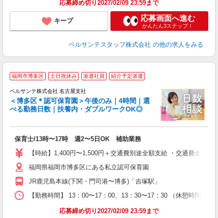
応募締め切り2027/02/09 23:59まで
応募画面へ進む
キープ
かんたん3ステップ！
ベルサンテスタッフ株式会社
の他の求人をみる
≪
福岡市博多区
土日祝休み
派遣社員
紹介予定派遣
0
ベルサンテ株式会社 名古屋支社
＜博多区＊認可保育園＞午後のみ｜4時間｜選
べる勤務日数｜扶養内・ダブルワークOK◎
ノ
入
保育士/13時〜17時 週2〜5日OK 補助業務
活
～
【時給】1,400円〜1,500円＋交通費別途全額支給 ・交通費全
あ
福岡県福岡市博多区にある私立認可保育園
固
通
JR鹿児島本線(下関・門司港〜博多)「吉塚駅」
O
得
【勤務時間】 13：00〜17：00、13：30〜17：30 （休憩時間
応募締め切り2027/02/09 23:59まで