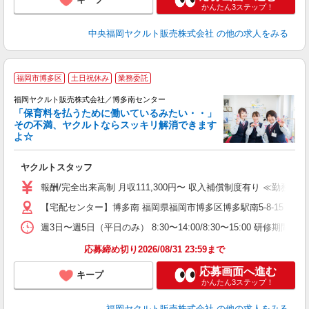
かんたん3ステップ！
中央福岡ヤクルト販売株式会社
の他の求人をみる
福岡市博多区
土日祝休み
業務委託
福岡ヤクルト販売株式会社／博多南センター
「保育料を払うために働いているみたい・・」
その不満、ヤクルトならスッキリ解消できます
よ☆
し
未
ヤクルトスタッフ
～
日
報酬/完全出来高制 月収111,300円〜 収入補償制度有り ≪勤務例≫ライ
勤
【宅配センター】博多南 福岡県福岡市博多区博多駅南5-8-15
週3日〜週5日（平日のみ） 8:30〜14:00/8:30〜15:00 研修期間：
応募締め切り2026/08/31 23:59まで
応募画面へ進む
キープ
かんたん3ステップ！
福岡ヤクルト販売株式会社
の他の求人をみる