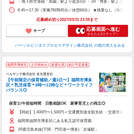
・地下鉄空港線「祇園」駅より徒歩5分 ・JR「博多」駅より徒歩7
得
8:45〜17:30（実働7時間45分／休憩60分） ★残業なし（毎日
応募締め切り2027/03/31 23:59まで
応募画面へ進む
キープ
かんたん3ステップ！
パーソルビジネスプロセスデザイン株式会社
の他の求人をみる
福岡市博多区
土日祝休み
派遣社員
紹介予定派遣
ベルサンテ株式会社 名古屋支社
【午前限定の保育補助／週3日〜】福岡市博多
区＊乳児保育＊8時〜12時など＊ワークライフ
バランス◎
0
入
保育士/午前短時間 日数相談OK 家事育児との両立◎
活
～
【時給】1,400円〜1,500円＋交通費別途全額支給 ・交通費全
あ
福岡県福岡市博多区にある私立認可保育園
固
勤
JR鹿児島本線(下関・門司港〜博多)「吉塚駅」
K