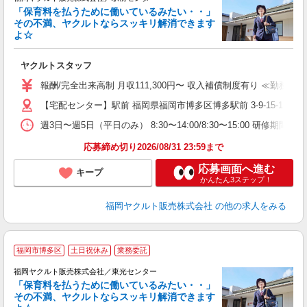
「保育料を払うために働いているみたい・・」
その不満、ヤクルトならスッキリ解消できます
よ☆
し
未
ヤクルトスタッフ
～
日
報酬/完全出来高制 月収111,300円〜 収入補償制度有り ≪勤務例≫ライ
勤
【宅配センター】駅前 福岡県福岡市博多区博多駅前 3-9-15-1
週3日〜週5日（平日のみ） 8:30〜14:00/8:30〜15:00 研修期間：
応募締め切り2026/08/31 23:59まで
応募画面へ進む
キープ
かんたん3ステップ！
福岡ヤクルト販売株式会社
の他の求人をみる
福岡市博多区
土日祝休み
業務委託
福岡ヤクルト販売株式会社／東光センター
「保育料を払うために働いているみたい・・」
その不満、ヤクルトならスッキリ解消できます