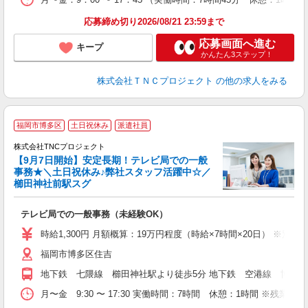
応募締め切り2026/08/21 23:59まで
応募画面へ進む
キープ
かんたん3ステップ！
株式会社ＴＮＣプロジェクト
の他の求人をみる
☆
福岡市博多区
土日祝休み
派遣社員
♪
株式会社TNCプロジェクト
ン
【9月7日開始】安定長期！テレビ局での一般
入
事務★＼土日祝休み♪弊社スタッフ活躍中☆／
櫛田神社前駅スグ
テレビ局での一般事務（未経験OK）
時給1,300円 月額概算：19万円程度（時給×7時間×20日） ※別
福岡市博多区住吉
地下鉄 七隈線 櫛田神社駅より徒歩5分 地下鉄 空港線 博多
月〜金 9:30 〜 17:30 実働時間：7時間 休憩：1時間 ※残業基