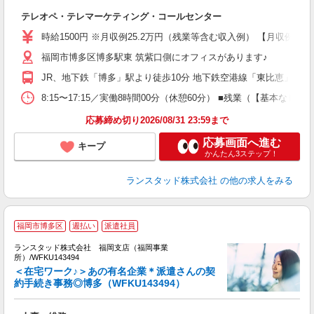
テレオペ・テレマーケティング・コールセンター
時給1500円 ※月収例25.2万円（残業等含む収入例） 【月収例:25
福岡市博多区博多駅東 筑紫口側にオフィスがあります♪
JR、地下鉄「博多」駅より徒歩10分 地下鉄空港線「東比恵」駅よ
8:15〜17:15／実働8時間00分（休憩60分） ■残業（【基本
応募締め切り2026/08/31 23:59まで
応募画面へ進む
キープ
かんたん3ステップ！
ランスタッド株式会社
の他の求人をみる
福岡市博多区
週払い
派遣社員
ランスタッド株式会社 福岡支店（福岡事業
る
所）/WFKU143494
通
＜在宅ワーク♪＞あの有名企業＊派遣さんの契
約手続き事務◎博多（WFKU143494）
層