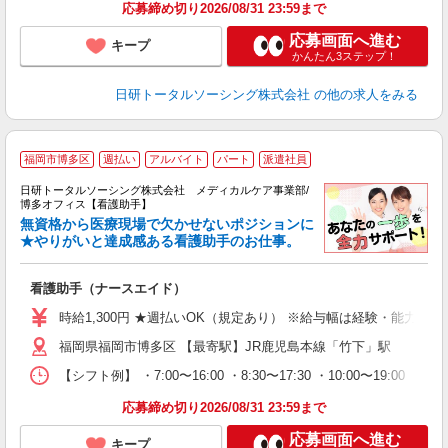
得
応募締め切り2026/08/31 23:59まで
応募画面へ進む
キープ
かんたん3ステップ！
日研トータルソーシング株式会社
の他の求人をみる
福岡市博多区
週払い
アルバイト
パート
派遣社員
日研トータルソーシング株式会社 メディカルケア事業部/
博多オフィス【看護助手】
無資格から医療現場で欠かせないポジションに
★やりがいと達成感ある看護助手のお仕事。
の
看護助手（ナースエイド）
入
未
時給1,300円 ★週払いOK（規定あり） ※給与幅は経験・能力によ
婦
福岡県福岡市博多区 【最寄駅】JR鹿児島本線「竹下」駅
～
あ
【シフト例】 ・7:00〜16:00 ・8:30〜17:30 ・10:00
日
録
応募締め切り2026/08/31 23:59まで
得
応募画面へ進む
キープ