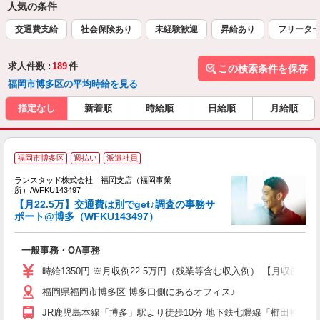
人気の条件
交通費支給
社会保険あり
未経験歓迎
昇給あり
フリータ
求人件数 :
189
件
この検索条件を保存
福岡市博多区の平均時給を見る
指定なし
新着順
時給順
日給順
月給順
福岡市博多区
週払い
派遣社員
ランスタッド株式会社 福岡支店（福岡事業
内
所）/WFKU143497
代
【月22.5万】交通費は別でget♪調査の事務サ
ミ
ポート@博多（WFKU143497）
一般事務・OA事務
時給1350円 ※月収例22.5万円（残業等含む収入例） 【月収例:2
福岡県福岡市博多区 博多口側にあるオフィス♪
JR鹿児島本線「博多」駅より徒歩10分 地下鉄七隈線「櫛田神社前