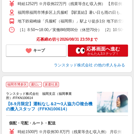
時給1252円 ※月収例22万円（残業等含む収入例） 【月収例:220
福岡県福岡市博多区上呉服町 【駅直結】暑い日も雨の日も、通勤
地下鉄箱崎線「呉服町（福岡県）」駅より徒歩1分 地下鉄空港線「
［1］8:50〜18:00／実働8時間00分（休憩70分） ［2］10:5
応募締め切り2026/08/31 23:59まで
応募画面へ進む
キープ
かんたん3ステップ！
ランスタッド株式会社
の他の求人をみる
福岡市博多区
週払い
派遣社員
ランスタッド株式会社 福岡支店（福岡事業
所）/FFKN100614
【8-9月限定】運転なし＆2〜3人協力◎複合機
の搬入スタッフ（FFKN100614）
内
個配・宅配・ルート・配送
未
時給1500円 ※月収例30.8万円（残業等含む収入例） 月収例：30