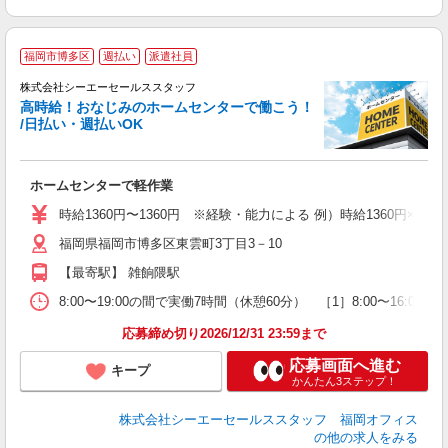
【
福岡市博多区
週払い
派遣社員
株式会社シーエーセールススタッフ
高時給！おなじみのホームセンターで働こう！
れ
/日払い・週払いOK
未
ダ
3
ホームセンターで軽作業
O
時給1360円〜1360円 ※経験・能力による 例）時給1360円×7h×20
福岡県福岡市博多区東雲町3丁目3－10
【最寄駅】 雑餉隈駅
8:00〜19:00の間で実働7時間（休憩60分） ［1］8:00〜16:
応募締め切り2026/12/31 23:59まで
応募画面へ進む
キープ
かんたん3ステップ！
株式会社シーエーセールススタッフ 福岡オフィス
の他の求人をみる