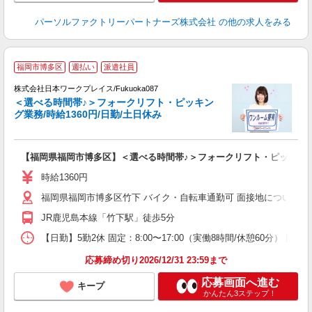
パーソルファクトリーパートナーズ株式会社
の他の求人をみる
■
福岡市博多区
週払い
派遣社員
株式会社日本ワークプレイス/Fukuoka087
＜選べる時間帯♪＞フォークリフト・ピッキン
だ
グ業務/時給1360円/日勤/土日休み
有
【福岡県福岡市博多区】＜選べる時間帯♪＞フォークリフト・ピッキング業務
即
（
時給1360円
ク
福岡県福岡市博多区竹下 バイク・自転車通勤可 面接地について
支
JR鹿児島本線「竹下駅」徒歩5分
【日勤】5勤2休 固定：8:00〜17:00（実働8時間/休憩60分） 固定：1
応募締め切り2026/12/31 23:59まで
応募画面へ進む
キープ
かんたん3ステップ！