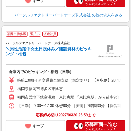
キープ
かんたん3ステップ！
パーソルファクトリーパートナーズ株式会社
の他の求人をみる
福岡市博多区
週払い
派遣社員
パーソルファクトリーパートナーズ株式会社
＼男性活躍中☆土日祝休み／建設資材のピッキ
ング・梱包
た
倉庫内でのピッキング・梱包（日勤）
未
婦
時給1300円 ※交通費全額支給（規定あり） 【月収例】20.4万円
い
福岡県福岡市博多区東比恵
福岡市営地下鉄空港線 東比恵駅 「東比恵駅」から徒歩9分 ・JR
【日勤】 9:00〜17:30 休憩60分 ［実働］7時間30分 【就労期間
応募締め切り2027/06/20 23:59まで
応募画面へ進む
キープ
かんたん3ステップ！