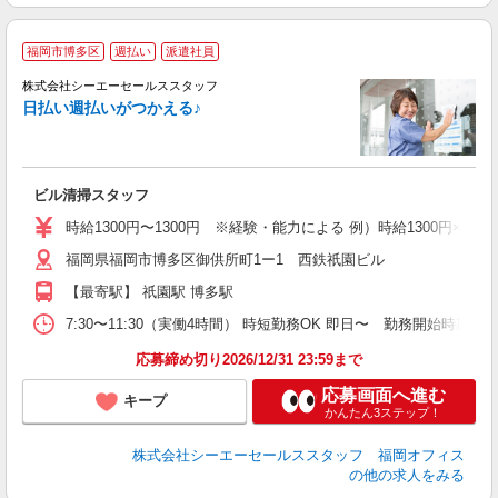
【
福岡市博多区
週払い
派遣社員
分
制
株式会社シーエーセールススタッフ
短
日払い週払いがつかえる♪
未
ア
グ
あ
ビル清掃スタッフ
時給1300円〜1300円 ※経験・能力による 例）時給1300円×3h×24
福岡県福岡市博多区御供所町1ー1 西鉄祇園ビル
【最寄駅】 祇園駅 博多駅
7:30〜11:30（実働4時間） 時短勤務OK 即日〜 勤務開始時期
応募締め切り2026/12/31 23:59まで
応募画面へ進む
キープ
かんたん3ステップ！
株式会社シーエーセールススタッフ 福岡オフィス
の他の求人をみる