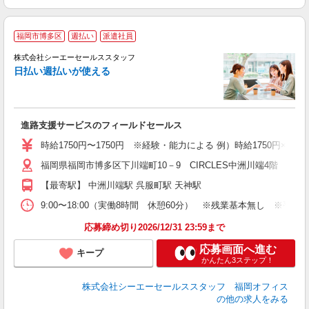
福岡市博多区
週払い
派遣社員
な
時
株式会社シーエーセールススタッフ
ミ
日払い週払いが使える
進路支援サービスのフィールドセールス
時給1750円〜1750円 ※経験・能力による 例）時給1750円×8h×22
福岡県福岡市博多区下川端町10－9 CIRCLES中洲川端4階
【最寄駅】 中洲川端駅 呉服町駅 天神駅
9:00〜18:00（実働8時間 休憩60分） ※残業基本無し ※平
応募締め切り2026/12/31 23:59まで
応募画面へ進む
キープ
かんたん3ステップ！
株式会社シーエーセールススタッフ 福岡オフィス
の他の求人をみる