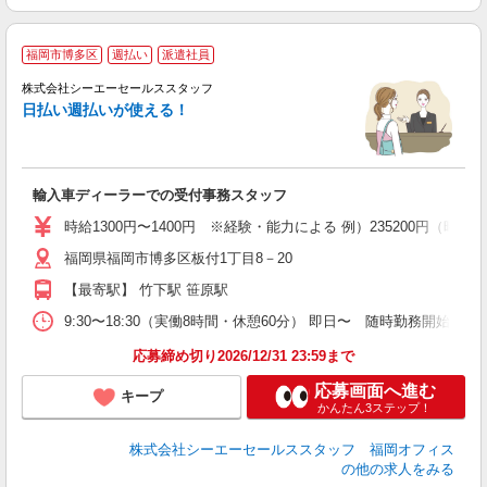
福岡市博多区
週払い
派遣社員
全
株式会社シーエーセールススタッフ
り
日払い週払いが使える！
未
業
輸入車ディーラーでの受付事務スタッフ
時給1300円〜1400円 ※経験・能力による 例）235200円（時給1
福岡県福岡市博多区板付1丁目8－20
【最寄駅】 竹下駅 笹原駅
9:30〜18:30（実働8時間・休憩60分） 即日〜 随時勤務開始可
応募締め切り2026/12/31 23:59まで
応募画面へ進む
キープ
かんたん3ステップ！
株式会社シーエーセールススタッフ 福岡オフィス
の他の求人をみる