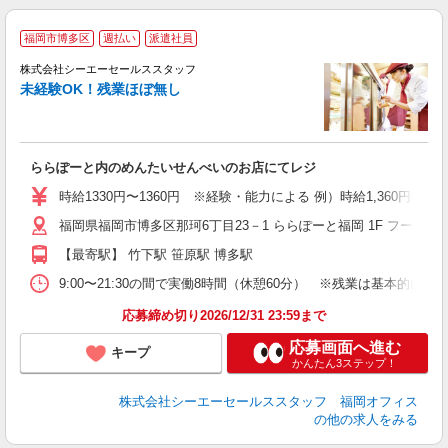
福岡市博多区
週払い
派遣社員
太
セ
株式会社シーエーセールススタッフ
し
未経験OK！残業ほぼ無し
未
い
ららぽーと内のめんたいせんべいのお店にてレジ
時給1330円〜1360円 ※経験・能力による 例）時給1,360円×実働8時
福岡県福岡市博多区那珂6丁目23－1 ららぽーと福岡 1F フードマ
【最寄駅】 竹下駅 笹原駅 博多駅
9:00〜21:30の間で実働8時間（休憩60分） ※残業は基本的
応募締め切り2026/12/31 23:59まで
応募画面へ進む
キープ
かんたん3ステップ！
株式会社シーエーセールススタッフ 福岡オフィス
の他の求人をみる