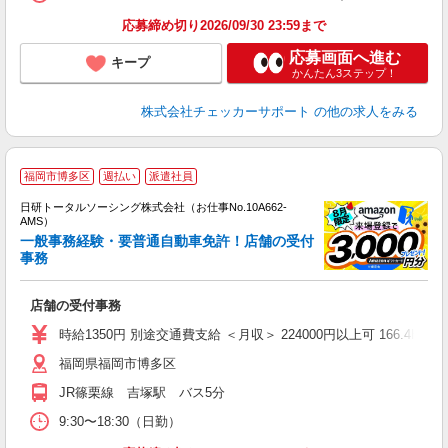
応募締め切り2026/09/30 23:59まで
応募画面へ進む
キープ
かんたん3ステップ！
株式会社チェッカーサポート
の他の求人をみる
◎
福岡市博多区
週払い
派遣社員
n
日研トータルソーシング株式会社（お仕事No.10A662-
ー
AMS）
z
一般事務経験・要普通自動車免許！店舗の受付
事務
談
W
店舗の受付事務
い
会
時給1350円 別途交通費支給 ＜月収＞ 224000円以上可 166.4H
福岡県福岡市博多区
JR篠栗線 吉塚駅 バス5分
9:30〜18:30（日勤）