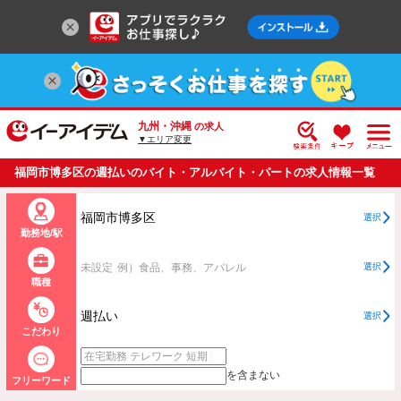
九州・沖縄
の求人
▼エリア変更
福岡市博多区の週払いのバイト・アルバイト・パートの求人情報一覧
福岡市博多区
選択
勤務地/駅
未設定
例）食品、事務、アパレル
選択
職種
週払い
選択
こだわり
を含まない
フリーワード