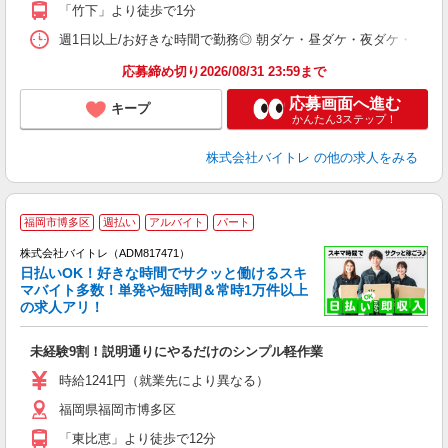
K
「竹下」より徒歩で1分
日
髪
週1日以上/お好きな時間で勤務◎ 朝ダケ・昼ダケ・夜ダケ・夜勤など、 ご自
応募締め切り2026/08/31 23:59まで
応募画面へ進む
キープ
かんたん3ステップ！
株式会社バイトレ
の他の求人をみる
福岡市博多区
週払い
アルバイト
パート
株式会社バイトレ（ADM817471）
く
日払いOK！好きな時間でサクッと働けるスキ
マバイト多数！単発や短時間＆常時1万件以上
☆
の求人アリ！
験
未経験9割！説明通りにやるだけのシンプル軽作業
即
活
時給1241円（就業先により異なる）
（
福岡県福岡市博多区
短
K
「東比恵」より徒歩で12分
日