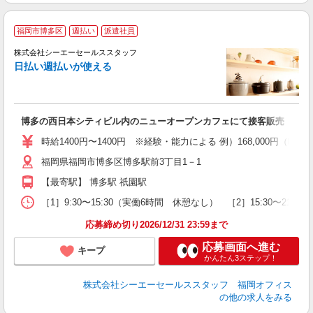
福岡市博多区
週払い
派遣社員
オ
株式会社シーエーセールススタッフ
給
日払い週払いが使える
博多の西日本シティビル内のニューオープンカフェにて接客販売
時給1400円〜1400円 ※経験・能力による 例）168,000円（時給1
福岡県福岡市博多区博多駅前3丁目1－1
【最寄駅】 博多駅 祇園駅
［1］9:30〜15:30（実働6時間 休憩なし） ［2］15:30〜2
応募締め切り2026/12/31 23:59まで
応募画面へ進む
キープ
かんたん3ステップ！
株式会社シーエーセールススタッフ 福岡オフィス
の他の求人をみる