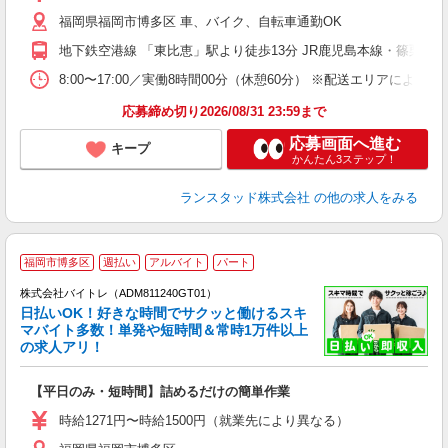
福岡県福岡市博多区 車、バイク、自転車通勤OK
地下鉄空港線 「東比恵」駅より徒歩13分 JR鹿児島本線・篠栗線
8:00〜17:00／実働8時間00分（休憩60分） ※配送エリアに
応募締め切り2026/08/31 23:59まで
応募画面へ進む
キープ
かんたん3ステップ！
ランスタッド株式会社
の他の求人をみる
福岡市博多区
週払い
アルバイト
パート
株式会社バイトレ（ADM811240GT01）
く
日払いOK！好きな時間でサクッと働けるスキ
マバイト多数！単発や短時間＆常時1万件以上
☆
の求人アリ！
験
【平日のみ・短時間】詰めるだけの簡単作業
即
活
時給1271円〜時給1500円（就業先により異なる）
（