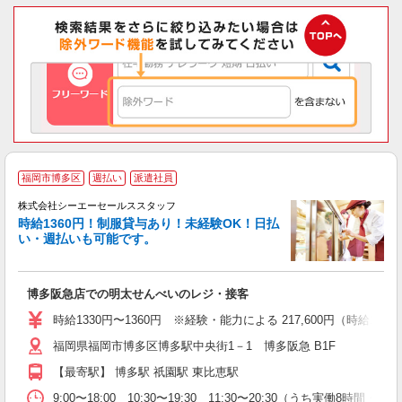
福岡市博多区
週払い
派遣社員
株式会社シーエーセールススタッフ
時給1360円！制服貸与あり！未経験OK！日払
結
い・週払いも可能です。
も
博多阪急店での明太せんべいのレジ・接客
未
あ
時給1330円〜1360円 ※経験・能力による 217,600円（
福岡県福岡市博多区博多駅中央街1－1 博多阪急 B1F
【最寄駅】 博多駅 祇園駅 東比恵駅
9:00〜18:00 10:30〜19:30 11:30〜20:30（うち実