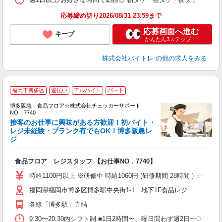
応募締め切り2026/08/31 23:59まで
応募画面へ進む
キープ
かんたん3ステップ！
株式会社バイトレ
の他の求人をみる
福岡市博多区
週払い
アルバイト
パート
履
博多阪急 食品フロア☆株式会社チェッカーサポート
歓
NO．7740
夫
接客のお仕事に興味がある方歓迎！初バイト・
中
レジ未経験・ブランク有でもOK！博多阪急レ
ジ
時
ト
髪
食品フロア レジスタッフ 【お仕事NO．7740】
時給1100円以上 ※研修中 時給1060円 (研修期間 28時間 ) ※高校
福岡県福岡市博多区博多駅中央街1-1 地下1F食品レジ
各線「博多駅」直結
9:30〜20:30内シフト制 ■1日2時間〜、曜日問わず週2日〜OK！