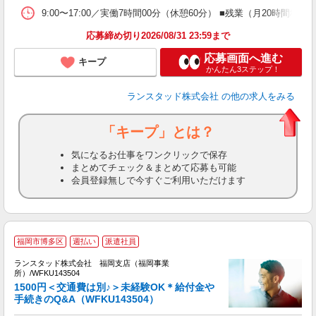
9:00〜17:00／実働7時間00分（休憩60分） ■残業（月20時
応募締め切り2026/08/31 23:59まで
応募画面へ進む
キープ
かんたん3ステップ！
ランスタッド株式会社
の他の求人をみる
「キープ」とは？
気になるお仕事をワンクリックで保存
まとめてチェック＆まとめて応募も可能
会員登録無しで今すぐご利用いただけます
福岡市博多区
週払い
派遣社員
ランスタッド株式会社 福岡支店（福岡事業
所）/WFKU143504
B
1500円＜交通費は別♪＞未経験OK＊給付金や
未
手続きのQ&A（WFKU143504）