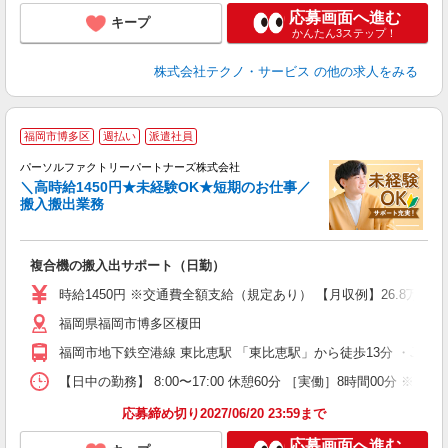
応募画面へ進む
キープ
かんたん3ステップ！
株式会社テクノ・サービス
の他の求人をみる
◆
福岡市博多区
週払い
派遣社員
パーソルファクトリーパートナーズ株式会社
き
＼高時給1450円★未経験OK★短期のお仕事／
搬入搬出業務
リ
未
ー
複合機の搬入出サポート（日勤）
交
時給1450円 ※交通費全額支給（規定あり） 【月収例】26.8万円（
福岡県福岡市博多区榎田
福岡市地下鉄空港線 東比恵駅 「東比恵駅」から徒歩13分 ・JR
【日中の勤務】 8:00〜17:00 休憩60分 ［実働］8時間00分 ※
応募締め切り2027/06/20 23:59まで
応募画面へ進む