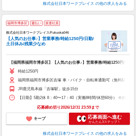
株式会社日本ワークプレイス
の他の求人をみる
■
福岡市博多区
週払い
派遣社員
株式会社日本ワークプレイス/Fukuoka046
【人気のお仕事♪】営業事務/時給1250円/日勤/
だ
土日休み/残業少なめ
有
【福岡県福岡市博多区】【人気のお仕事♪】営業事務/時給1250円/日勤/
即
（
時給1250円
ピ
福岡県福岡市博多区吉塚 車・バイク・自転車通勤可（無料駐車場
JR鹿児島本線「吉塚駅」徒歩15分
【日勤】5勤2休 8：40〜17：40（実働8時間/休憩60分） ※残業目安
応募締め切り2026/12/31 23:59まで
応募画面へ進む
キープ
かんたん3ステップ！
株式会社日本ワークプレイス
の他の求人をみる