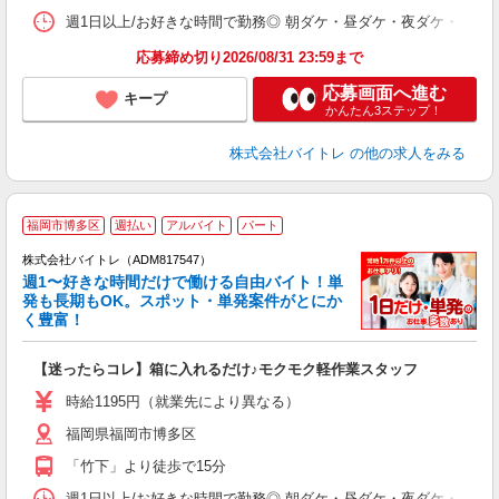
髪
週1日以上/お好きな時間で勤務◎ 朝ダケ・昼ダケ・夜ダケ・夜勤など、 ご自
応募締め切り2026/08/31 23:59まで
応募画面へ進む
キープ
かんたん3ステップ！
株式会社バイトレ
の他の求人をみる
福岡市博多区
週払い
アルバイト
パート
株式会社バイトレ（ADM817547）
週1〜好きな時間だけで働ける自由バイト！単
発も長期もOK。スポット・単発案件がとにか
も
く豊富！
気
【迷ったらコレ】箱に入れるだけ♪モクモク軽作業スタッフ
即
活
時給1195円（就業先により異なる）
（
福岡県福岡市博多区
短
K
「竹下」より徒歩で15分
日
髪
週1日以上/お好きな時間で勤務◎ 朝ダケ・昼ダケ・夜ダケ・夜勤など、 ご自