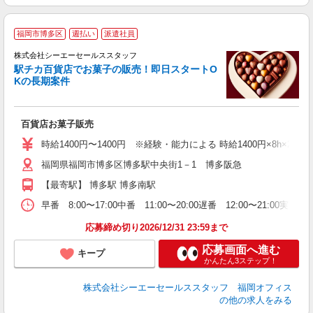
福岡市博多区
週払い
派遣社員
株式会社シーエーセールススタッフ
駅チカ百貨店でお菓子の販売！即日スタートO
Kの長期案件
問
未
る
百貨店お菓子販売
時給1400円〜1400円 ※経験・能力による 時給1400円×8h×20日＝1
福岡県福岡市博多区博多駅中央街1－1 博多阪急
【最寄駅】 博多駅 博多南駅
早番 8:00〜17:00中番 11:00〜20:00遅番 12:00〜21:
応募締め切り2026/12/31 23:59まで
応募画面へ進む
キープ
かんたん3ステップ！
株式会社シーエーセールススタッフ 福岡オフィス
の他の求人をみる