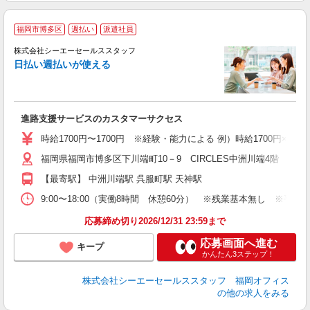
福岡市博多区
週払い
派遣社員
な
時
株式会社シーエーセールススタッフ
ミ
日払い週払いが使える
進路支援サービスのカスタマーサクセス
時給1700円〜1700円 ※経験・能力による 例）時給1700円×8h×22
福岡県福岡市博多区下川端町10－9 CIRCLES中洲川端4階
【最寄駅】 中洲川端駅 呉服町駅 天神駅
9:00〜18:00（実働8時間 休憩60分） ※残業基本無し ※平
応募締め切り2026/12/31 23:59まで
応募画面へ進む
キープ
かんたん3ステップ！
株式会社シーエーセールススタッフ 福岡オフィス
の他の求人をみる