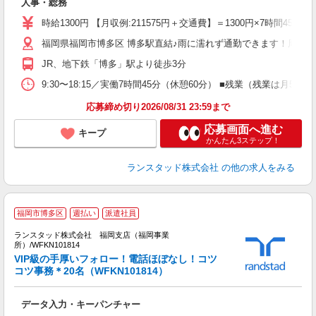
人事・総務
時給1300円 【月収例:211575円＋交通費】＝1300円×7時間
福岡県福岡市博多区 博多駅直結♪雨に濡れず通勤できます！周辺に
JR、地下鉄「博多」駅より徒歩3分
9:30〜18:15／実働7時間45分（休憩60分） ■残業（残業は月
応募締め切り2026/08/31 23:59まで
応募画面へ進む
キープ
かんたん3ステップ！
ランスタッド株式会社
の他の求人をみる
福岡市博多区
週払い
派遣社員
ランスタッド株式会社 福岡支店（福岡事業
所）/WFKN101814
VIP級の手厚いフォロー！電話ほぼなし！コツ
コツ事務＊20名（WFKN101814）
境
比
データ入力・キーパンチャー
未