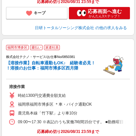
応募締め切り2026/08/31 23:59まで
応募画面へ進む
キープ
かんたん3ステップ！
日研トータルソーシング株式会社
の他の求人をみる
福岡市博多区
週払い
派遣社員
株式会社テクノ・サービス/お仕事No/0850381
【溶接作業】自転車通勤もOK♪ 経験者必見！
！溶接のお仕事：福岡市博多区西月隈
プ
溶接作業
履
ラ
時給1300円交通費全額支給
O
福岡県福岡市博多区 ＊車・バイク通勤OK
格
鹿児島本線「竹下駅」より車10分
09:00〜17:30 ※表記のうち実働7時間15分です。 ■勤務曜日
応募締め切り2026/08/31 23:59まで