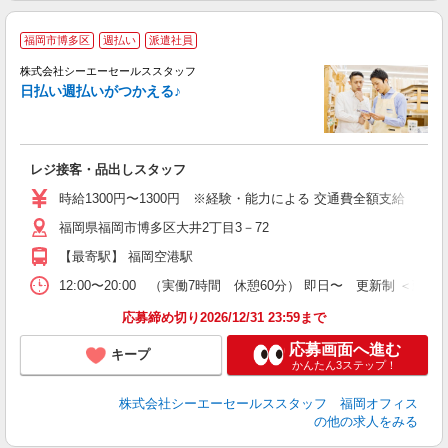
福岡市博多区
週払い
派遣社員
株式会社シーエーセールススタッフ
未
日払い週払いがつかえる♪
い
勤
レジ接客・品出しスタッフ
時給1300円〜1300円 ※経験・能力による 交通費全額支給
福岡県福岡市博多区大井2丁目3－72
【最寄駅】 福岡空港駅
12:00〜20:00 （実働7時間 休憩60分） 即日〜 更新制 ＜勤
応募締め切り2026/12/31 23:59まで
応募画面へ進む
キープ
かんたん3ステップ！
株式会社シーエーセールススタッフ 福岡オフィス
の他の求人をみる