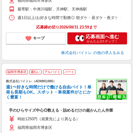
福岡県福岡市博多区
短
K
最寄駅：中洲川端駅、天神駅、天神南駅
日
髪
週1日以上/お好きな時間で勤務◎ 朝ダケ・昼ダケ・夜ダケ・夜勤など、 ご自
応募締め切り2026/08/31 23:59まで
応募画面へ進む
キープ
かんたん3ステップ！
株式会社バイトレ
の他の求人をみる
福岡市博多区
週払い
アルバイト
パート
株式会社バイトレ（ADM801880）
週1〜好きな時間だけで働ける自由バイト！単
発も長期もOK。スポット・単発案件がとにか
も
く豊富！
気
手のひらサイズ中心◎数える・詰めるだけの超かんたん作業
即
活
時給1250円（就業先により異なる）
（
福岡県福岡市博多区
短