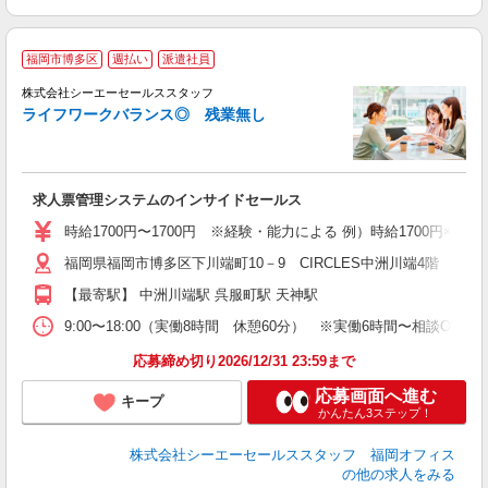
福岡市博多区
週払い
派遣社員
み
株式会社シーエーセールススタッフ
高
ライフワークバランス◎ 残業無し
求人票管理システムのインサイドセールス
時給1700円〜1700円 ※経験・能力による 例）時給1700円×8h×22
福岡県福岡市博多区下川端町10－9 CIRCLES中洲川端4階
【最寄駅】 中洲川端駅 呉服町駅 天神駅
9:00〜18:00（実働8時間 休憩60分） ※実働6時間〜相談OK
応募締め切り2026/12/31 23:59まで
応募画面へ進む
キープ
かんたん3ステップ！
株式会社シーエーセールススタッフ 福岡オフィス
の他の求人をみる