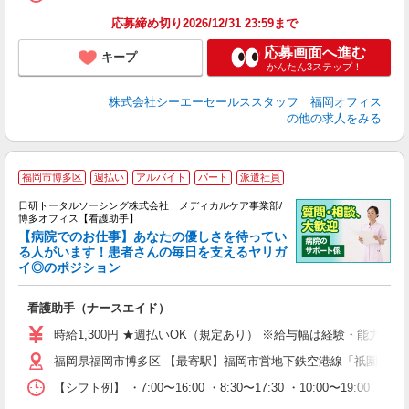
応募締め切り2026/12/31 23:59まで
応募画面へ進む
キープ
かんたん3ステップ！
株式会社シーエーセールススタッフ 福岡オフィス
の他の求人をみる
福岡市博多区
週払い
アルバイト
パート
派遣社員
日研トータルソーシング株式会社 メディカルケア事業部/
博多オフィス【看護助手】
【病院でのお仕事】あなたの優しさを待ってい
る人がいます！患者さんの毎日を支えるヤリガ
イ◎のポジション
遠
入
看護助手（ナースエイド）
未
婦
時給1,300円 ★週払いOK（規定あり） ※給与幅は経験・能力によ
～
福岡県福岡市博多区 【最寄駅】福岡市営地下鉄空港線「祇園」駅
あ
日
【シフト例】 ・7:00〜16:00 ・8:30〜17:30 ・10:00
録