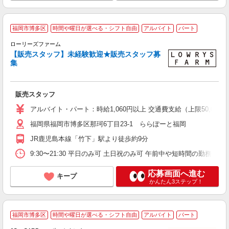
福岡市博多区
時間や曜日が選べる・シフト自由
アルバイト
パート
て
ローリーズファーム
【販売スタッフ】未経験歓迎★販売スタッフ募
ょ
集
未
K
日
販売スタッフ
自
割
アルバイト・パート：時給1,060円以上 交通費支給（上限50,000
福岡県福岡市博多区那珂6丁目23-1 ららぽーと福岡
JR鹿児島本線「竹下」駅より徒歩約9分
9:30〜21:30 平日のみ可 土日祝のみ可 午前中や短時間の勤務でも
応募画面へ進む
キープ
かんたん3ステップ！
福岡市博多区
時間や曜日が選べる・シフト自由
アルバイト
パート