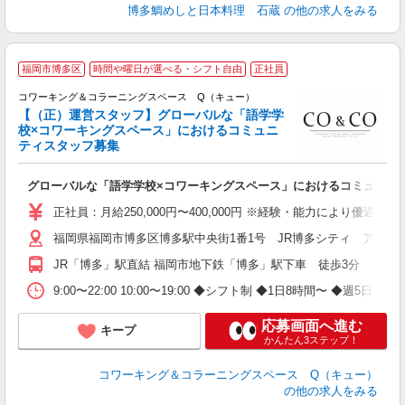
博多鯛めしと日本料理 石蔵
の他の求人をみる
福岡市博多区
時間や曜日が選べる・シフト自由
正社員
コワーキング＆コラーニングスペース Q（キュー）
【（正）運営スタッフ】グローバルな「語学学
校×コワーキングスペース」におけるコミュニ
ティスタッフ募集
い
グローバルな「語学学校×コワーキングスペース」におけるコミュニテ
英
や
正社員：月給250,000円〜400,000円 ※経験・能力により優遇しま
福岡県福岡市博多区博多駅中央街1番1号 JR博多シティ アミュ
JR「博多」駅直結 福岡市地下鉄「博多」駅下車 徒歩3分
9:00〜22:00 10:00〜19:00 ◆シフト制 ◆1日8時間〜 ◆週5日〜
応募画面へ進む
キープ
かんたん3ステップ！
コワーキング＆コラーニングスペース Q（キュー）
の他の求人をみる