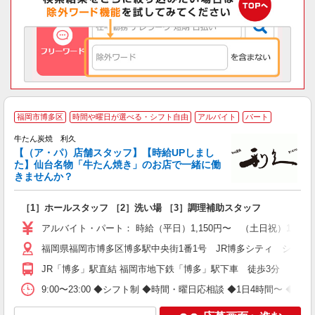
福岡市博多区
時間や曜日が選べる・シフト自由
アルバイト
パート
牛たん炭焼 利久
ご
【（ア・パ）店舗スタッフ】【時給UPしまし
未
た】仙台名物「牛たん焼き」のお店で一緒に働
間
きませんか？
［1］ホールスタッフ ［2］洗い場 ［3］調理補助スタッフ
アルバイト・パート： 時給（平日）1,150円〜 （土日祝）1,250
福岡県福岡市博多区博多駅中央街1番1号 JR博多シティ シティ
JR「博多」駅直結 福岡市地下鉄「博多」駅下車 徒歩3分
9:00〜23:00 ◆シフト制 ◆時間・曜日応相談 ◆1日4時間〜 ◆週2