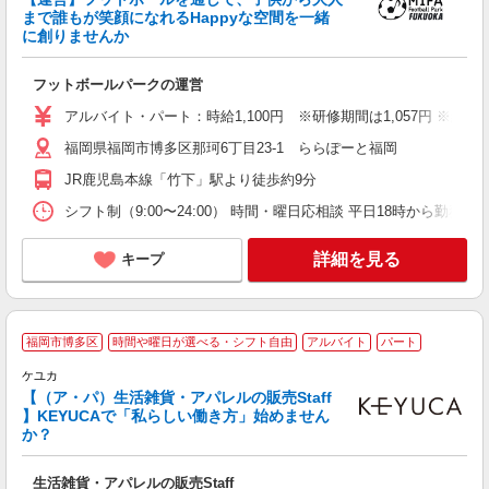
て
まで誰もが笑顔になれるHappyな空間を一緒
に創りませんか
昼
フットボールパークの運営
アルバイト・パート：時給1,100円 ※研修期間は1,057円 ※経
福岡県福岡市博多区那珂6丁目23-1 ららぽーと福岡
JR鹿児島本線「竹下」駅より徒歩約9分
シフト制（9:00〜24:00） 時間・曜日応相談 平日18時から勤務
詳細を見る
キープ
K
福岡市博多区
時間や曜日が選べる・シフト自由
アルバイト
パート
ケユカ
【（ア・パ）生活雑貨・アパレルの販売Staff
っ
】KEYUCAで「私らしい働き方」始めません
未
か？
給
選
生活雑貨・アパレルの販売Staff
K