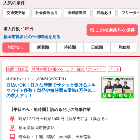
人気の条件
交通費支給
社会保険あり
未経験歓迎
昇給あり
フリータ
求人件数 :
109
件
この検索条件を保存
福岡市博多区の平均時給を見る
指定なし
新着順
時給順
日給順
月給順
福岡市博多区
時間や曜日が選べる・シフト自由
アルバイト
パート
株式会社バイトレ（ADM811240GT01）
く
日払いOK！好きな時間でサクッと働けるスキ
マバイト多数！単発や短時間＆常時1万件以上
☆
の求人アリ！
験
【平日のみ・短時間】詰めるだけの簡単作業
即
活
時給1271円〜時給1500円（就業先により異なる）
（
福岡県福岡市博多区
短
K
最寄駅：中洲川端駅、天神駅、天神南駅
日