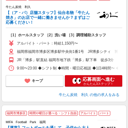
牛たん炭焼 利久
ご
【（ア・パ）店舗スタッフ】仙台名物「牛たん
未
焼き」のお店で一緒に働きませんか？まずはご
間
応募ください！
［1］ホールスタッフ ［2］洗い場 ［3］調理補助スタッフ
アルバイト・パート：時給1,150円〜
福岡県福岡市博多区博多駅中央街1番1号 JR博多シティ 博多デ
JR「博多」駅直結 福岡市地下鉄「博多」駅下車 徒歩3分
9:00〜23:00 ◆シフト制 ◆時間・曜日応相談 ◆1日4時間〜 ◆週2
応募画面へ進む
キープ
かんたん3ステップ！
牛たん炭焼 利久
の他の求人をみる
「
福岡市博多区
時間や曜日が選べる・シフト自由
アルバイト
パート
F
MIFA Football Park 福岡
す
【運営】フットボールを通して、子供から大人