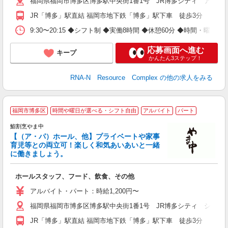
福岡県福岡市博多区博多駅中央街1番1号 JR博多シティ アミュ
JR「博多」駅直結 福岡市地下鉄「博多」駅下車 徒歩3分
9:30〜20:15 ◆シフト制 ◆実働8時間 ◆休憩60分 ◆時間・曜日応
応募画面へ進む
キープ
かんたん3ステップ！
RNA-N Resource Complex
の他の求人をみる
福岡市博多区
時間や曜日が選べる・シフト自由
アルバイト
パート
鮨割烹やま中
も
【（ア・パ）ホール、他】プライベートや家事
未
育児等との両立可！楽しく和気あいあいと一緒
月
に働きましょう。
夜
い
ホールスタッフ、フード、飲食、その他
アルバイト・パート：時給1,200円〜
福岡県福岡市博多区博多駅中央街1番1号 JR博多シティ シティ
JR「博多」駅直結 福岡市地下鉄「博多」駅下車 徒歩3分