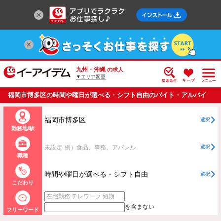
九州・沖縄
の求人
▼エリア変更
福岡市博多区の時間や曜日が選べる・シフト自由のバイト・アルバイ
ト・パートの求人情報一覧
福岡市博多区
選択
勤務地/駅
未設定
例）食品、事務、アパレル
選択
職種
時間や曜日が選べる・シフト自由
選択
こだわり
を含まない
フリーワード