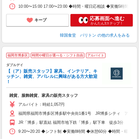
10:00〜15:00 17:00〜23:00 ◆時間・曜日応相談 ◆実働5
応募画面へ進む
キープ
かんたん3ステップ！
韓国食堂 バリトン
の他の求人をみる
福岡市博多区
時間や曜日が選べる・シフト自由
アルバイト
ダブルデイ
【（ア）販売スタッフ】家具、インテリア、キ
ッチン、雑貨、アパレルに興味がある方大歓迎
！
雑貨、服飾雑貨、家具の販売スタッフ
昇
方
アルバイト：時給1,057円
福岡県福岡市博多区博多駅中央街1番1号 JR博多シティ アミュ
JR「博多」駅直結 福岡市地下鉄「博多」駅下車 徒歩3分
9:20〜20:20 ◆シフト制 ◆実働8時間 ◆休憩60分 ◆時間