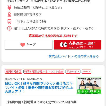
手のひらサイズ中心◎数える・詰めるだけの超かんたん作業
即
活
時給1250円（就業先により異なる）
（
福岡県福岡市博多区
短
K
「竹下」より徒歩で1分
日
髪
週1日以上/お好きな時間で勤務◎ 朝ダケ・昼ダケ・夜ダケ・夜勤など、 ご自
応募締め切り2026/08/31 23:59まで
応募画面へ進む
キープ
かんたん3ステップ！
株式会社バイトレ
の他の求人をみる
福岡市博多区
時間や曜日が選べる・シフト自由
アルバイト
パート
株式会社バイトレ（ADM817471）
く
日払いOK！好きな時間でサクッと働けるスキ
マバイト多数！単発や短時間＆常時1万件以上
☆
の求人アリ！
験
未経験9割！説明通りにやるだけのシンプル軽作業
即