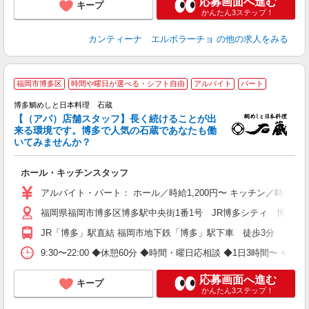
応募画面へ進む
キープ
かんたん3ステップ！
カンティーナ エルボラーチョ
の他の求人をみる
福岡市博多区
時間や曜日が選べる・シフト自由
アルバイト
パート
博多鯛めしと日本料理 石蔵
未
【（アパ）店舗スタッフ】長く続けることが出
週
来る環境です。博多で人気の石蔵であなたも働
シ
いてみませんか？
給
ホール・キッチンスタッフ
アルバイト・パート： ホール／時給1,200円〜 キッチン／時給1,2
福岡県福岡市博多区博多駅中央街1番1号 JR博多シティ 博多デ
JR「博多」駅直結 福岡市地下鉄「博多」駅下車 徒歩3分
9:30〜22:00 ◆休憩60分 ◆時間・曜日応相談 ◆1日3時間〜 ◆週1
応募画面へ進む
キープ
かんたん3ステップ！