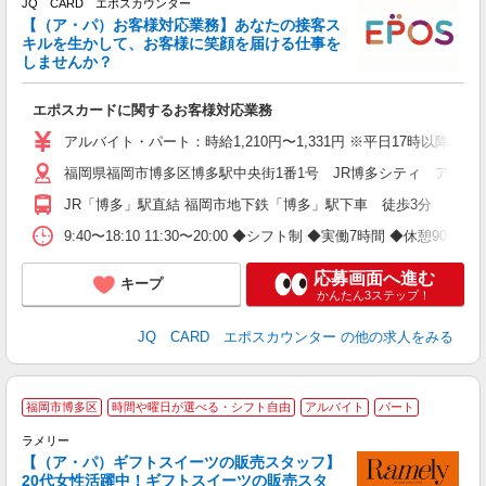
JQ CARD エポスカウンター
に
【（ア・パ）お客様対応業務】あなたの接客ス
未
キルを生かして、お客様に笑顔を届ける仕事を
選
しませんか？
O
エポスカードに関するお客様対応業務
アルバイト・パート：時給1,210円〜1,331円 ※平日17時以降・
福岡県福岡市博多区博多駅中央街1番1号 JR博多シティ アミュ
JR「博多」駅直結 福岡市地下鉄「博多」駅下車 徒歩3分
9:40〜18:10 11:30〜20:00 ◆シフト制 ◆実働7時間 ◆
応募画面へ進む
キープ
かんたん3ステップ！
JQ CARD エポスカウンター
の他の求人をみる
■
福岡市博多区
時間や曜日が選べる・シフト自由
アルバイト
パート
未
ラメリー
短
【（ア・パ）ギフトスイーツの販売スタッフ】
る
20代女性活躍中！ギフトスイーツの販売スタ