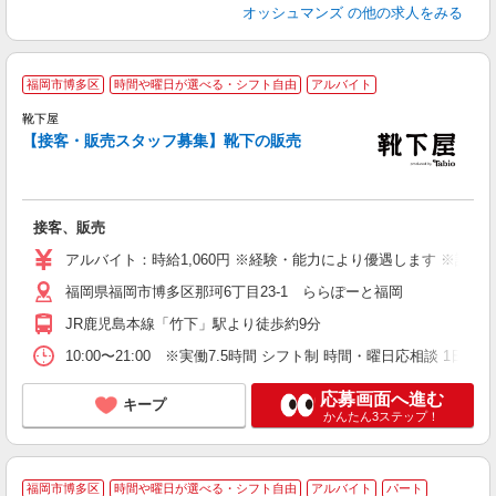
オッシュマンズ
の他の求人をみる
福岡市博多区
時間や曜日が選べる・シフト自由
アルバイト
靴下屋
【接客・販売スタッフ募集】靴下の販売
好
未
が
接客、販売
給
アルバイト：時給1,060円 ※経験・能力により優遇します ※試用期
福岡県福岡市博多区那珂6丁目23-1 ららぽーと福岡
JR鹿児島本線「竹下」駅より徒歩約9分
10:00〜21:00 ※実働7.5時間 シフト制 時間・曜日応相談 1日3時
応募画面へ進む
キープ
かんたん3ステップ！
福岡市博多区
時間や曜日が選べる・シフト自由
アルバイト
パート