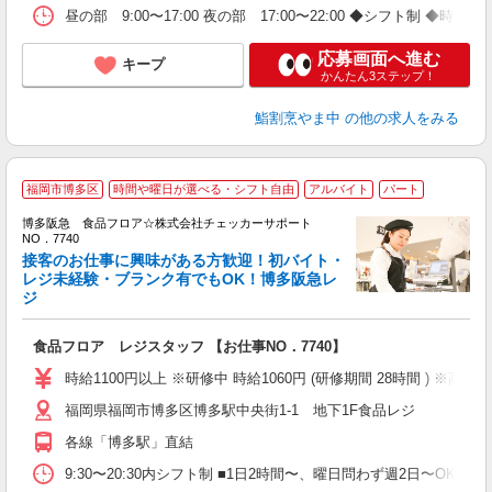
昼の部 9:00〜17:00 夜の部 17:00〜22:00 ◆シフト制 ◆時間
応募画面へ進む
キープ
かんたん3ステップ！
鮨割烹やま中
の他の求人をみる
福岡市博多区
時間や曜日が選べる・シフト自由
アルバイト
パート
履
博多阪急 食品フロア☆株式会社チェッカーサポート
歓
NO．7740
夫
接客のお仕事に興味がある方歓迎！初バイト・
中
レジ未経験・ブランク有でもOK！博多阪急レ
ジ
時
ト
髪
食品フロア レジスタッフ 【お仕事NO．7740】
時給1100円以上 ※研修中 時給1060円 (研修期間 28時間 ) ※高校
福岡県福岡市博多区博多駅中央街1-1 地下1F食品レジ
各線「博多駅」直結
9:30〜20:30内シフト制 ■1日2時間〜、曜日問わず週2日〜OK！