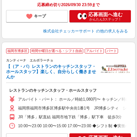
応募締め切り2026/09/30 23:59まで
応募画面へ進む
キープ
かんたん3ステップ！
株式会社チェッカーサポート
の他の求人をみる
福岡市博多区
時間や曜日が選べる・シフト自由
アルバイト
パート
未
カンティーナ エルボラーチョ
べ
【（ア・パ）レストランのキッチンスタッフ・
色
ホールスタッフ】楽しく、自分らしく働きませ
支
んか
レストランのキッチンスタッフ・ホールスタッフ
アルバイト・パート： ホール／時給1,080円〜 キッチン／時給1,13
福岡県福岡市博多区博多駅中央街1番1号 JR博多シティ シティ
JR「博多」駅直結 福岡市地下鉄「博多」駅下車 徒歩3分
10:00〜23:00 10:00〜15:00 17:00〜23:00 ◆シ