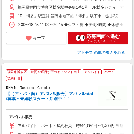
福岡県福岡市博多区博多駅中央街1番1号 JR博多シティ アミュ
JR「博多」駅直結 福岡市地下鉄「博多」駅下車 徒歩3分
9:30〜18:45 11:00〜20:15 ◆シフト制 ◆実働8時間 ◆休憩7
応募画面へ進む
キープ
かんたん3ステップ！
アトモス
の他の求人をみる
福岡市博多区
時間や曜日が選べる・シフト自由
アルバイト
パート
契約社員
イ
未
RNA-N Resource Complex
あ
【（ア・パ・契）アパレル販売】アパレルstaf
が
f募集＊未経験スタート活躍中！！
ネ
特
アパレル販売
アルバイト・パート・契約社員：時給1,060円〜1,400円 ※経験