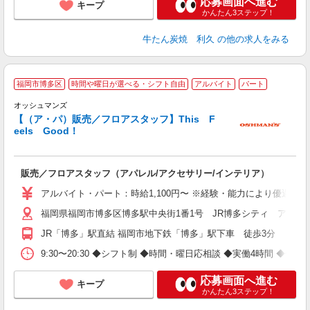
応募画面へ進む
キープ
かんたん3ステップ！
牛たん炭焼 利久
の他の求人をみる
オ
福岡市博多区
時間や曜日が選べる・シフト自由
アルバイト
パート
プ
オッシュマンズ
未
【（ア・パ）販売／フロアスタッフ】This F
時
eels Good！
自
会
販売／フロアスタッフ（アパレル/アクセサリー/インテリア）
アルバイト・パート：時給1,100円〜 ※経験・能力により優遇し
福岡県福岡市博多区博多駅中央街1番1号 JR博多シティ アミュ
JR「博多」駅直結 福岡市地下鉄「博多」駅下車 徒歩3分
9:30〜20:30 ◆シフト制 ◆時間・曜日応相談 ◆実働4時間 ◆休憩6
応募画面へ進む
キープ
かんたん3ステップ！