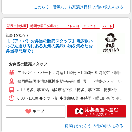
こめらく 贅沢な、お茶漬け日和
の他の求人をみる
福岡市博多区
時間や曜日が選べる・シフト自由
アルバイト
パート
初屋はかたろう
【（ア・パ）お弁当の販売スタッフ】博多駅い
っぴん通り内にある九州の美味い物を集めたお
ト
弁当専門店です！
未
短
お弁当の販売スタッフ
朝
り
アルバイト・パート：時給1,150円〜1,350円 ※時間帯・曜日
福岡県福岡市博多区博多駅中央街1番1号 JR博多シティ いっぴ
JR「博多」駅直結 福岡市地下鉄「博多」駅下車 徒歩3分
6:00〜18:00 ◆シフト制 ◆休憩60分 ◆時間・曜日応相談 ◆1日3時間
応募画面へ進む
キープ
かんたん3ステップ！
初屋はかたろう
の他の求人をみる