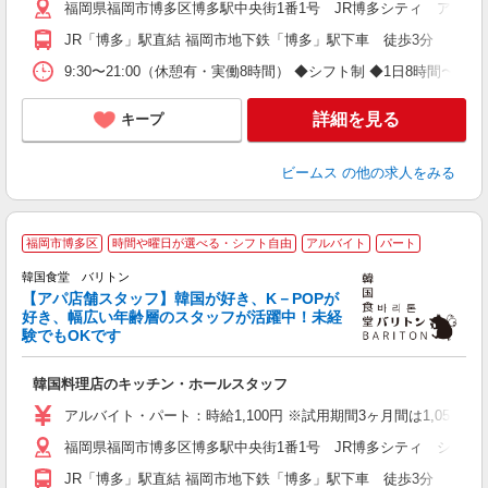
福岡県福岡市博多区博多駅中央街1番1号 JR博多シティ アミュ
JR「博多」駅直結 福岡市地下鉄「博多」駅下車 徒歩3分
9:30〜21:00（休憩有・実働8時間） ◆シフト制 ◆1日8時間〜 ◆
詳細を見る
キープ
ビームス
の他の求人をみる
福岡市博多区
時間や曜日が選べる・シフト自由
アルバイト
パート
韓国食堂 バリトン
安
【アパ店舗スタッフ】韓国が好き、K－POPが
未
好き、幅広い年齢層のスタッフが活躍中！未経
日
験でもOKです
ト
K
韓国料理店のキッチン・ホールスタッフ
制
アルバイト・パート：時給1,100円 ※試用期間3ヶ月間は1,057
福岡県福岡市博多区博多駅中央街1番1号 JR博多シティ シティ
JR「博多」駅直結 福岡市地下鉄「博多」駅下車 徒歩3分