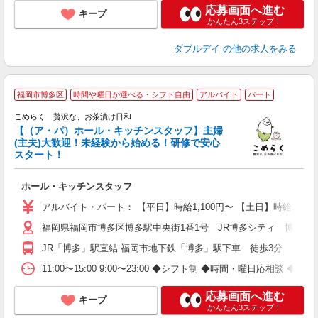
応募画面へ進む
キープ
かんたん3ステップ！
ダブルデイ
の他の求人をみる
福岡市博多区
時間や曜日が選べる・シフト自由
アルバイト
パート
未
週
こめらく 贅沢な、お茶漬け日和
ト
【（ア・パ）ホール・キッチンスタッフ】主婦
保
(主夫)大歓迎！未経験から始める！研修で安心
スタート！
ホール・キッチンスタッフ
アルバイト・パート： 【平日】時給1,100円〜 【土日】時給1,100
福岡県福岡市博多区博多駅中央街1番1号 JR博多シティ 博多デ
JR「博多」駅直結 福岡市地下鉄「博多」駅下車 徒歩3分
11:00〜15:00 9:00〜23:00 ◆シフト制 ◆時間・曜日応相談 ◆1
応募画面へ進む
キープ
かんたん3ステップ！