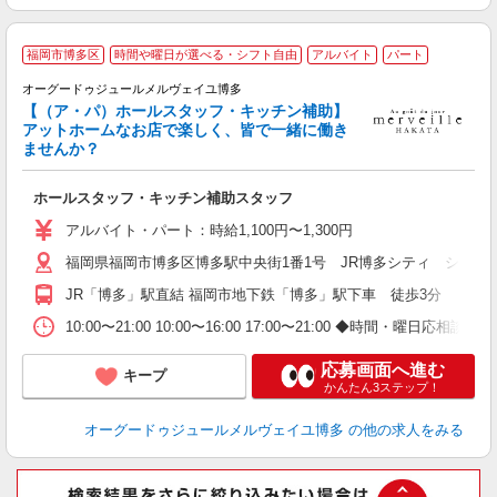
福岡市博多区
時間や曜日が選べる・シフト自由
アルバイト
パート
オーグードゥジュールメルヴェイユ博多
【（ア・パ）ホールスタッフ・キッチン補助】
アットホームなお店で楽しく、皆で一緒に働き
楽
ませんか？
未
～
ホールスタッフ・キッチン補助スタッフ
ー
アルバイト・パート：時給1,100円〜1,300円
福岡県福岡市博多区博多駅中央街1番1号 JR博多シティ シティ
JR「博多」駅直結 福岡市地下鉄「博多」駅下車 徒歩3分
10:00〜21:00 10:00〜16:00 17:00〜21:00 ◆時間・曜日応相談
応募画面へ進む
キープ
かんたん3ステップ！
オーグードゥジュールメルヴェイユ博多
の他の求人をみる