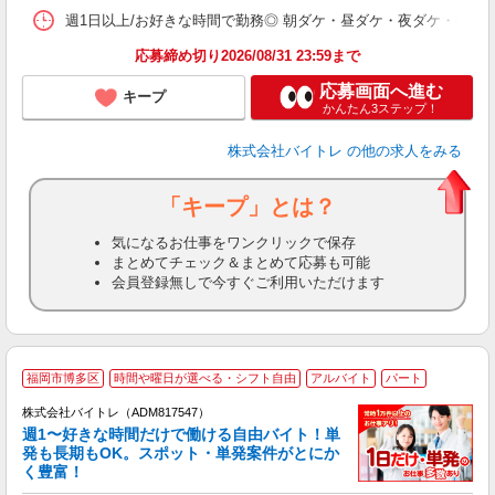
髪
週1日以上/お好きな時間で勤務◎ 朝ダケ・昼ダケ・夜ダケ・夜勤など、 ご自
応募締め切り2026/08/31 23:59まで
応募画面へ進む
キープ
かんたん3ステップ！
株式会社バイトレ
の他の求人をみる
「キープ」とは？
気になるお仕事をワンクリックで保存
まとめてチェック＆まとめて応募も可能
会員登録無しで今すぐご利用いただけます
福岡市博多区
時間や曜日が選べる・シフト自由
アルバイト
パート
株式会社バイトレ（ADM817547）
週1〜好きな時間だけで働ける自由バイト！単
発も長期もOK。スポット・単発案件がとにか
も
く豊富！