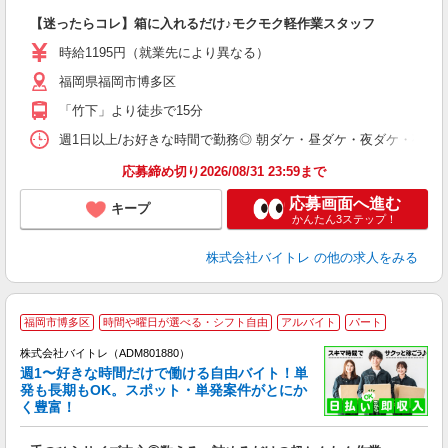
気
【迷ったらコレ】箱に入れるだけ♪モクモク軽作業スタッフ
即
活
時給1195円（就業先により異なる）
（
福岡県福岡市博多区
短
K
「竹下」より徒歩で15分
日
髪
週1日以上/お好きな時間で勤務◎ 朝ダケ・昼ダケ・夜ダケ・夜勤など、 ご自
応募締め切り2026/08/31 23:59まで
応募画面へ進む
キープ
かんたん3ステップ！
株式会社バイトレ
の他の求人をみる
福岡市博多区
時間や曜日が選べる・シフト自由
アルバイト
パート
株式会社バイトレ（ADM801880）
週1〜好きな時間だけで働ける自由バイト！単
発も長期もOK。スポット・単発案件がとにか
も
く豊富！
気