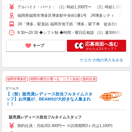
特
アルバイト・パート： ［1］時給1,200円〜 ［2］時給1,100円〜
福岡県福岡市博多区博多駅中央街1番1号 JR博多シティ アミュ
JR「博多」駅直結 福岡市地下鉄「博多」駅下車 徒歩3分
9:30〜20:30 ◆シフト制 ◆時間・曜日応相談 ［1］週30
応募画面へ進む
キープ
かんたん3ステップ！
ケユカ
の他の求人をみる
福岡市博多区
時間や曜日が選べる・シフト自由
契約社員
伝
ビームス
【（契）販売員レディース担当フルタイムスタ
を
ッフ】お洋服が、BEAMSが大好きな人集まれ
未
！！
る
由
販売員レディース担当フルタイムスタッフ
契約社員：月給202,400円〜 ※試用期間3ヶ月は1,100円