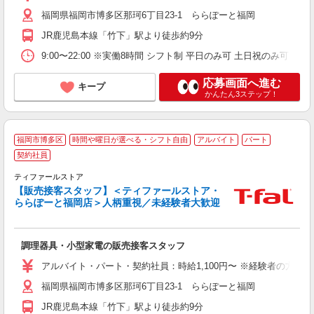
福岡県福岡市博多区那珂6丁目23-1 ららぽーと福岡
JR鹿児島本線「竹下」駅より徒歩約9分
9:00〜22:00 ※実働8時間 シフト制 平日のみ可 土日祝のみ可 時
応募画面へ進む
キープ
かんたん3ステップ！
1
福岡市博多区
時間や曜日が選べる・シフト自由
アルバイト
パート
契約社員
ティファールストア
【販売接客スタッフ】＜ティファールストア・
ららぽーと福岡店＞人柄重視／未経験者大歓迎
も
未
調理器具・小型家電の販売接客スタッフ
る
アルバイト・パート・契約社員：時給1,100円〜 ※経験者の方
福岡県福岡市博多区那珂6丁目23-1 ららぽーと福岡
JR鹿児島本線「竹下」駅より徒歩約9分