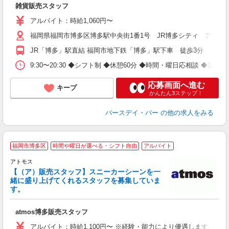
雑貨販売スタッフ
アルバイト：時給1,060円〜
福岡県福岡市博多区博多駅中央街1番1号 JR博多シティ アミュ
JR「博多」駅直結 福岡市地下鉄「博多」駅下車 徒歩3分
9:30〜20:30 ◆シフト制 ◆休憩60分 ◆時間・曜日応相談 ◆1日5
応募画面へ進む
キープ
かんたん3ステップ！
バースデイ・バー
の他の求人をみる
福岡市博多区
時間や曜日が選べる・シフト自由
アルバイト
アトモス
【（ア）販売スタッフ】スニーカーシーンを一
緒に盛り上げてくれるスタッフを募集していま
す。
タ
atmos博多販売スタッフ
由
アルバイト：時給1,100円〜 ※経験・能力により優遇します。