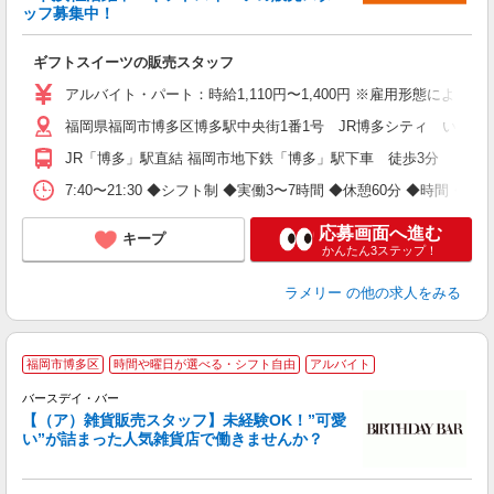
W
ッフ募集中！
ギフトスイーツの販売スタッフ
アルバイト・パート：時給1,110円〜1,400円 ※雇用形態により異
福岡県福岡市博多区博多駅中央街1番1号 JR博多シティ いっぴ
JR「博多」駅直結 福岡市地下鉄「博多」駅下車 徒歩3分
7:40〜21:30 ◆シフト制 ◆実働3〜7時間 ◆休憩60分 ◆時間・曜
応募画面へ進む
キープ
かんたん3ステップ！
ラメリー
の他の求人をみる
福岡市博多区
時間や曜日が選べる・シフト自由
アルバイト
バースデイ・バー
主
【（ア）雑貨販売スタッフ】未経験OK！”可愛
未
い”が詰まった人気雑貨店で働きませんか？
服