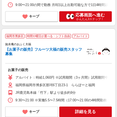
9:00〜21:00の間で勤務 月8日以上出勤可能な方で1日4時間
応募画面へ進む
キープ
かんたん3ステップ！
★
福岡市博多区
時間や曜日が選べる・シフト自由
アルバイト
如水庵のおふく大福
【お菓子の販売】フルーツ大福の販売スタッフ
募集
ん
お菓子の販売
未
昼
アルバイト：時給1,060円 ※試用期間（3ヶ月間）試用期間中の
り
福岡県福岡市博多区那珂6丁目23-1 ららぽーと福岡
JR鹿児島本線「竹下」駅より徒歩約9分
9:30〜21:00 ※実働5.5〜7.5時間（17:00〜21:00
詳細を見る
キープ