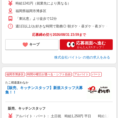
活
時給1241円（就業先により異なる）
（
福岡県福岡市博多区
短
K
「東比恵」より徒歩で12分
日
髪
週1日以上/お好きな時間で勤務◎ 朝ダケ・昼ダケ・夜ダケ・夜勤など、 ご自
応募締め切り2026/08/31 23:59まで
応募画面へ進む
キープ
かんたん3ステップ！
株式会社バイトレ
の他の求人をみる
福岡市博多区
時間や曜日が選べる・シフト自由
アルバイト
パート
未
たこ焼道楽わなか
務
【販売、キッチンスタッフ】新規スタッフ大募
平
集！！
色
登
販売、キッチンスタッフ
アルバイト・パート： 土日祝 時給1,250円 平日 時給1,200円