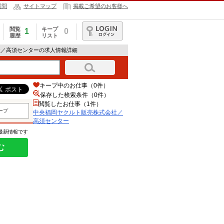
質問
サイトマップ
掲載ご希望のお客様へ
閲覧
キープ
1
0
履歴
リスト
ログイン
社／高須センターの求人情報詳細
キープ中のお仕事（0件）
保存した検索条件（
0
件）
閲覧したお仕事（1件）
ープ
中央福岡ヤクルト販売株式会社／
高須センター
の最新情報です
む