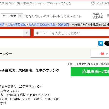
よくある
情報詳細 - 北九州市若松区｜バイト・アルバイトのことな
保存した
0
エリア選択
「あなたの街」のお仕事が探せる求人サイト
検索条件
岡県
>
北九州市若松区
>
北九州市若松区の食品・試食販売
> 中央福岡ヤクルト販売株式会
センター
キ
更新日：2026/07/27 ※更新日時点
う研修充実！未経験者、仕事のブランク
応募画面へ進
超えた高収入（10万円以上）OK
限に考慮します。
る方、お気軽にお問い合わせください！
円※研修・社員同行フォローも約2ヶ月間と充実！
ます◎