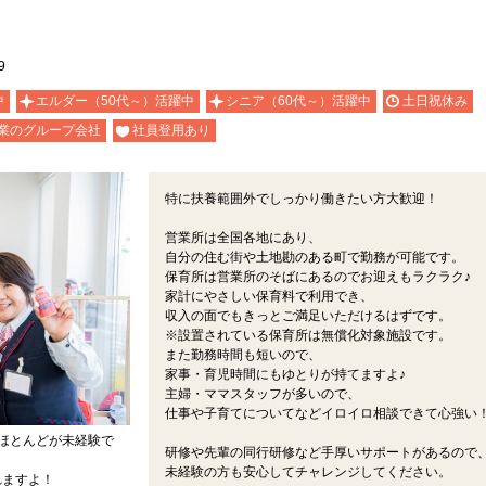
9
中
エルダー（50代～）活躍中
シニア（60代～）活躍中
土日祝休み
業のグループ会社
社員登用あり
特に扶養範囲外でしっかり働きたい方大歓迎！
営業所は全国各地にあり、
自分の住む街や土地勘のある町で勤務が可能です。
保育所は営業所のそばにあるのでお迎えもラクラク♪
家計にやさしい保育料で利用でき、
収入の面でもきっとご満足いただけるはずです。
※設置されている保育所は無償化対象施設です。
また勤務時間も短いので、
家事・育児時間にもゆとりが持てますよ♪
主婦・ママスタッフが多いので、
仕事や子育てについてなどイロイロ相談できて心強い
ほとんどが未経験で
研修や先輩の同行研修など手厚いサポートがあるので
未経験の方も安心してチャレンジしてください。
れますよ！