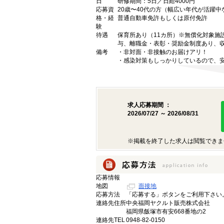
日
研修期間：5日／日給4000円
応募資
20歳〜40代の方（幅広い年代が活躍
格・経
普通自動車免許もしくは原付免許
験
待遇
保育所あり（11カ所）※無償化対象施設
与、離職金・表彰・奨励金制度あり、
備考
・非対面・非接触のお届けアリ！
・感染対策もしっかりしているので、
求人応募期間 ：
2026/07/27 ～ 2026/08/31
※掲載を終了した求人は閲覧できま
応募情報
地図
面接地
応募方法
「応募する」ボタンをご利用下さい
連絡先住所
中央福岡ヤクルト販売株式会社
福岡県飯塚市有安668番地の2
連絡先TEL
0948-82-0150