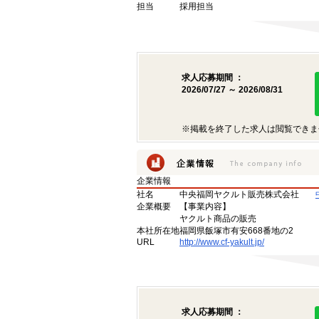
担当
採用担当
求人応募期間 ：
2026/07/27 ～ 2026/08/31
※掲載を終了した求人は閲覧できま
企業情報
社名
中央福岡ヤクルト販売株式会社
企業概要
【事業内容】
ヤクルト商品の販売
本社所在地
福岡県飯塚市有安668番地の2
URL
http://www.cf-yakult.jp/
求人応募期間 ：