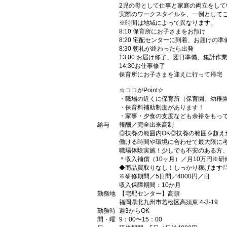
2児の母として仕事と家庭の両立をして
実際のワークスタイルを、一例として
※時間は地域によって異なります。
8:10 保育所にお子さまをお預け
8:20 宅配センターに到着、お届けの準
8:30 朝礼が終わったら出発
13:00 お届け修了、翌日準備、集計作
14:30お仕事修了
保育所にお子さまを迎えに行って帰宅
☆ココがPoint☆
・職場の近くに保育所（保育園、幼稚
・保育料補助制度があります！
・家事・夕食の支度なども余裕をもっ
給与
報酬／完全出来高制
◎扶養の範囲内OK◎扶養の範囲を超え
働ける時間や環境に合わせて最大限に
職場体験実施！少しでも不安のある方
＊収入補償（10ヶ月）／月10万円※
◆商品買取りなし！しっかり稼げます
※研修期間／5日間／4000円／日
収入保障期間：10か月
勤務地
【宅配センター】高須
福岡県北九州市若松区高須東 4-3-19
勤務時
週3からOK
間・曜
9：00〜15：00