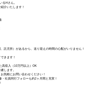
いるHさん。
ご紹介いたします！
備
業
園、託児所）があるから、送り迎えの時間の心配がいりません！
てできます！
た高収入（10万円以上）OK
考慮します。
、お気軽にお問い合わせください！
研修・社員同行フォローも約2ヶ月間と充実！
◎