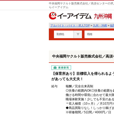
中央福岡ヤクルト販売株式会社／高須センターの求人
らイーアイデム
九州・沖縄
アルバイト・バイト・求人TOP
>
九州・沖縄
>
福
勤務地
職種
中央福岡ヤクルト販売株式会社／高須
業務委託
【保育所あり】目標収入を得られるよ
があっても大丈夫！
給与
報酬／完全出来高制
◎扶養の範囲内OK◎扶養の範囲を
働ける時間や環境に合わせて最大
職場体験実施！少しでも不安のあ
＊収入補償（10ヶ月）／月10万
◆商品買取りなし！しっかり稼げ
※研修期間／5日間／4000円／日