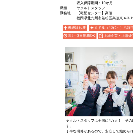
収入保障期間：10か月
職種
ヤクルトスタッフ
勤務地
【宅配センター】高須
福岡県北九州市若松区高須東 4-3-1
未経験歓迎
ミドル（40代～）活躍
週2～3日勤務OK
上場企業・上場企
ヤクルトスタッフは全国に4万人！ その
す。
丁寧な研修があるので、安心して始めら