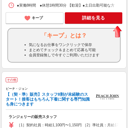
●実働8時間 ●休憩1時間30分 【歓迎】●土日出勤可能な方 ●11
詳細を見る
キープ
「キープ」とは？
気になるお仕事をワンクリックで保存
まとめてチェック＆まとめて応募も可能
会員登録無しで今すぐご利用いただけます
その他
ピーチ・ジョン
【（契・準）販売】スタッフ8割が未経験のス
ま
タート！接客はもちろん下着に関する専門知識
未
も身につきます
0
あ
ランジェリーの販売スタッフ
［1］契約社員：時給1,100円〜1,150円 ［2］準社員：月給178,000円