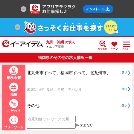
九州・沖縄
の求人
▼エリア変更
福岡県のその他の求人情報一覧
北九州市すべて、福岡市すべて、北九州市、福岡市以外すべて
選択
勤務地/駅
未設定
例）食品、事務、アパレル
選択
職種
その他
選択
こだわり
を含まない
フリーワード