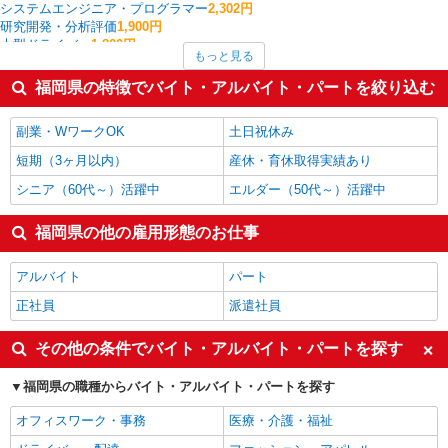
システムエンジニア・プログラマー
2,302円
研究開発・分析評価
1,900円
大型ドライバー
1,800円
もっと見る
法人営業
1,620円
生産管理・品質管理
1,550円
福岡県の特徴でバイト・アルバイト・パートを絞り込む
広報・宣伝
1,500円
商品管理・バイヤー
1,450円
副業・WワークOK
土日祝休み
福岡県の他の職種の平均時給を見る
短期（3ヶ月以内）
産休・育休取得実績あり
シニア（60代～）活躍中
エルダー（50代～）活躍中
福岡県の他の雇用形態のお仕事
アルバイト
パート
正社員
派遣社員
その他の条件でバイト・アルバイト・パートを探す
福岡県の職種からバイト・アルバイト・パートを探す
オフィスワーク・事務
医療・介護・福祉