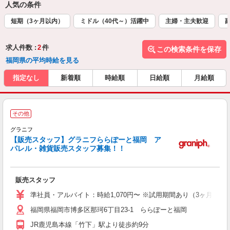
人気の条件
短期（3ヶ月以内）
ミドル（40代～）活躍中
主婦・主夫歓迎
求人件数 :
2
件
この検索条件を保存
福岡県の平均時給を見る
指定なし
新着順
時給順
日給順
月給順
【
その他
販
ネ
グラニフ
【販売スタッフ】グラニフららぽーと福岡 ア
パレル・雑貨販売スタッフ募集！！
方
友
販売スタッフ
主
躍
準社員・アルバイト：時給1,070円〜 ※試用期間あり（3ヶ月間）
方
福岡県福岡市博多区那珂6丁目23-1 ららぽーと福岡
あ
JR鹿児島本線「竹下」駅より徒歩約9分