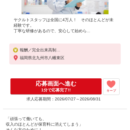
ヤクルトスタッフは全国に4万人！ そのほとんどが未
経験です。
丁寧な研修があるので、安心して始めら...
報酬／完全出来高制
月収100,000円〜、月収120,000円〜（平均収入125,
福岡県北九州市八幡東区
146円）
◎扶養の範囲内OK◎扶養の範囲を超えた高収入（10
万円以上）OK
応募画面へ進む
働ける時間や環境に合わせて最大限に考慮します。
職場体験実施！少しでも不安のある方、お気軽にお
1分で応募完了!!
キープ
問い合わせください！
求人応募期間：2026/07/27～2026/08/31
＊収入補償（10ヶ月）／月10万円※研修・社員同行
フォローも約2ヶ月間と充実！
◆商品買取りなし！しっかり稼げます◎
※研修期間／5日間／4000円／日
「頑張って働いても、
収入保障期間：10か月
収入のほとんどが保育料に消えてしまう」
そんな方のために！