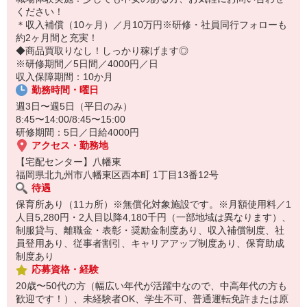
14:30お仕事修了
ください！
保育所にお子さまを迎えに行って帰宅
＊収入補償（10ヶ月）／月10万円※研修・社員同行フォローも
約2ヶ月間と充実！
☆ココがPoint☆
◆商品買取りなし！しっかり稼げます◎
・職場の近くに保育所（保育園、幼稚園、託児所）があるから、送
※研修期間／5日間／4000円／日
り迎えの時間の心配がいりません！
収入保障期間：10か月
・保育料補助制度があります！
勤務時間・曜日
・家事・夕食の支度なども余裕をもってできます！
週3日〜週5日（平日のみ）
8:45〜14:00/8:45〜15:00
研修期間：5日／日給4000円
アクセス・勤務地
【宅配センター】八幡東
福岡県北九州市八幡東区西本町 1丁目13番12号
待遇
保育所あり（11カ所）※無償化対象施設です。※月額使用料／1
人目5,280円・2人目以降4,180千円（一部地域は異なります）、
制服貸与、離職金・表彰・奨励金制度あり、収入補償制度、社
員登用あり、従事者割引、キャリアアップ制度あり、保育助成
制度あり
応募資格・経験
20歳〜50代の方（幅広い年代が活躍中なので、中高年代の方も
歓迎です！）、未経験者OK、学生不可、普通運転免許または原