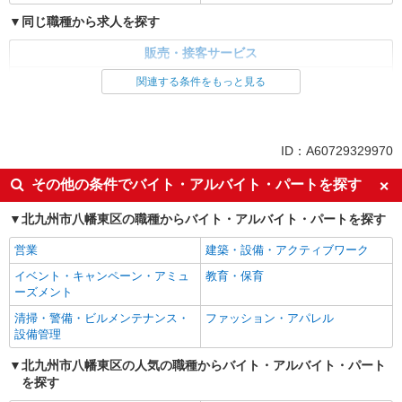
同じ職種から求人を探す
販売・接客サービス
食品・試食販売
関連する条件をもっと見る
同じ特徴から求人を探す
未経験歓迎
ミドル（40代～）活躍中
ID：A60729329970
ボーナス・賞与あり
土日祝休み
その他の条件でバイト・アルバイト・パートを探す
週2～3日勤務OK
上場企業・上場企業のグループ会
社
北九州市八幡東区の職種からバイト・アルバイト・パートを探す
車通勤OK
扶養内勤務OK
営業
建築・設備・アクティブワーク
副業・WワークOK
社員登用あり
イベント・キャンペーン・アミュ
教育・保育
ーズメント
清掃・警備・ビルメンテナンス・
ファッション・アパレル
設備管理
北九州市八幡東区の人気の職種からバイト・アルバイト・パート
を探す