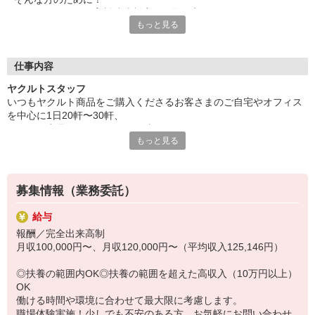
ヤクルトでは≪保育料助成制度≫を取り入れ、
もっと見る
一般の保育園に子どもを預けている方をバックアップ◎
頑張って働いた収入の中から、
少しでも家計の足しに、ママのお小遣いに♪ を応援します！
仕事内容
◆家庭と両立可能な短時間勤務
ヤクルトスタッフ
◆急なお休みにもスタッフ同士で快くフォロー
いつもヤクルト商品をご購入くださるお客さまのご自宅やオフィス
を中心に1日20軒〜30軒、
など、働くママの多いヤクルトならではの
ヤクルト商品をお届けするお仕事です。
充実した環境を整え、
もっと見る
商品を通じてお客さまとふれあう楽しさ、健康的な生活にお役立ち
仕事×育児のお悩みをスッキリ解決に導きます☆
できる喜び。
ヤクルトスタッフのお仕事は、たくさんのヤリガイにあふれていま
す！
募集情報（業務委託）
〜ヤクルトスタッフの1日〜
給与
2児の母として仕事と家庭の両立をしているHさん。
報酬／完全出来高制
実際のワークスタイルを、一例としてご紹介いたします！
月収100,000円〜、月収120,000円〜（平均収入125,146円）
※時間は地域によって異なります。
8:10 保育所にお子さまをお預け
◎扶養の範囲内OK◎扶養の範囲を超えた高収入（10万円以上）
8:20 宅配センターに到着、お届けの準備
OK
8:30 朝礼が終わったら出発
働ける時間や環境に合わせて最大限に考慮します。
13:00 お届け修了、翌日準備、集計作業
職場体験実施！少しでも不安のある方、お気軽にお問い合わせ