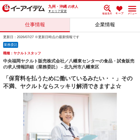
九州・沖縄
の求人
▼エリア変更
仕事情報
企業情報
更新日：2026/07/27 ※更新日時点の最新情報です
業務委託
職種：ヤクルトスタッフ
中央福岡ヤクルト販売株式会社／八幡東センターの食品・試食販売
の求人情報詳細（業務委託） - 北九州市八幡東区
「保育料を払うために働いているみたい・・」その
不満、ヤクルトならスッキリ解消できますよ☆