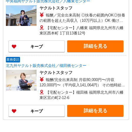
中央福岡ヤクルト販売株式会社／八幡東センター
ヤクルトスタッフ
報酬／完全出来高制 ◎扶養の範囲内OK◎扶養
の範囲を超えた高収入（10万円以上）OK 働ける
時間や環境に合わせて最大限に考慮します。 職場
【宅配センター】八幡東 福岡県北九州市八幡
体験実施！少しでも不安のある方、お気軽にお問
東区西本町 1丁目13番12号
い合わせください！ ＊収入補償（10ヶ月）／月10
万円※研修・社員同行フォローも約2ヶ月間と充
詳細を見る
キープ
実！ ◆商品買取りなし！しっかり稼げます◎ ※研
修期間／5日間／4000円／日 収入保障期間：10か
月
業務委託
北九州ヤクルト販売株式会社／槻田橋センター
ヤクルトスタッフ
報酬/完全出来高制 月収80,000円〜/月収
120,000円〜（平均収入141,064円） その他時給制
もあり 時給1,600円（研修期間3か月 1,200円）
【宅配センター】槻田橋 福岡県北九州市八幡
収入補償制度/扶養内 月8万円（2か月間）
東区宮の町2-12-6
扶養外 月12万円（2か月間） 3か
月目以降は、条件クリアにより 扶養内 4,000
詳細を見る
キープ
円／日×稼働日数（10か月間） 扶養外 6,000円
／日×稼働日数（10か月間） 週3 5,000円／
日×稼働日数（10か月間）