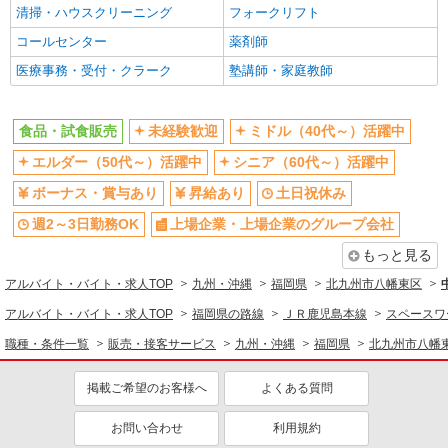
清掃・ハウスクリーニング
フォークリフト
コールセンター
薬剤師
医療事務・受付・クラーク
塾講師・家庭教師
食品・試食販売
未経験歓迎
ミドル（40代～）活躍中
エルダー（50代～）活躍中
シニア（60代～）活躍中
ボーナス・賞与あり
昇給あり
土日祝休み
週2～3日勤務OK
上場企業・上場企業のグループ会社
もっと見る
アルバイト・バイト・求人TOP
九州・沖縄
福岡県
北九州市八幡東区
アルバイト・バイト・求人TOP
福岡県の路線
ＪＲ鹿児島本線
スペースワ
職種・条件一覧
販売・接客サービス
九州・沖縄
福岡県
北九州市八幡
掲載ご希望のお客様へ
よくある質問
お問い合わせ
利用規約