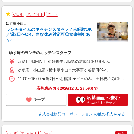
小山市
アルバイト
パート
で
★
ゆず庵 小山店
ランチタイムのキッチンスタッフ／未経験OK
／週2日〜OK。急な休み対応可◎食事割引あ
り♪
の
ゆず庵のランチのキッチンスタッフ
入
活
時給1,140円以上 ※研修中も時給の変動はありません
（
ゆず庵 小山店（栃木県小山市大字雨ヶ谷新田69-4）
n
の
11:00〜16:00 ★週2日〜応相談 ★平日のみ、土日祝のみO
グ
割
応募締め切り2026/12/31 23:59まで
応募画面へ進む
キープ
かんたん3ステップ！
株式会社物語コーポレーション
の他の求人をみる
小山市
アルバイト
パート