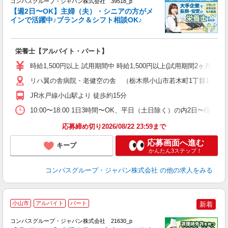
コンパスグループ・ジャパン株式会社 39518_p
く
【週2日〜OK】主婦（夫）・シニアの方がメ
インで活躍中♪ブランク＆シフト相談OK♪
大
栄養士【アルバイト・パート】
入
歓
時給1,500円以上 試用期間中 時給1,500円以上(試用期間2ヶ月
～
用
リハ翼の舎病院・老健空の舎 （栃木県小山市若木町1丁目1番2号
～
JR水戸線小山駅より 徒歩約15分
務
車
10:00〜18:00 1日3時間〜OK、平日（土日除く）の内2日〜/週
応募締め切り2026/08/22 23:59まで
応募画面へ進む
キープ
かんたん3ステップ！
コンパスグループ・ジャパン株式会社
の他の求人をみる
小山市
アルバイト
パート
新着
コンパスグループ・ジャパン株式会社 21630_p
く