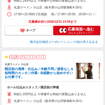
時給1,150円以上 ※研修中も時給の変動はありません
O
丸源ラーメン 小山店（栃木県小山市駅南町4-29-5）
務
ー
17:00〜22:00内で応相談 例／17:00〜20:00、18:0
食
応募締め切り2026/12/31 23:59まで
応募画面へ進む
キープ
かんたん3ステップ！
株式会社物語コーポレーション
の他の求人をみる
小山市
アルバイト
パート
★
丸源ラーメン 小山店
開店前の清掃・仕込み／年齢不問／接客なし＆
短時間のカンタン作業♪ 未経験から始めやすい
お仕事です。
得
ホール仕込みスタッフ／開店前の準備
入
婦
時給1,150円以上 ※研修中も時給の変動はありません
～
丸源ラーメン 小山店（栃木県小山市駅南町4-29-5）
不