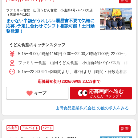
新着
ファミリー食堂 山田うどん食堂 小山新4号バイパス店
（店舗番号192）
まかない半額がうれしい♪履歴書不要で気軽に
応募♪予定に合わせてシフト相談可能！土日勤
務歓迎！
お
未
うどん食堂のキッチンスタッフ
以
5:15〜9:00／時給1150円 9:00〜22:00／時給1100円 22:0
ファミリー食堂 山田うどん食堂 小山新4号バイパス店 （栃木県小
5:15〜22:30 ※1日3時間より、週2日より（時間・日数応相談）
応募締め切り2026/09/08 23:59まで
応募画面へ進む
キープ
かんたん3ステップ！
山田食品産業株式会社
の他の求人をみる
小山市
アルバイト
パート
新着