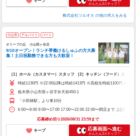
キープ
かんたん3ステップ！
株式会社ツルオカ
の他の求人をみる
小山市
アルバイト
パート
オリーブの丘 小山雨ヶ谷店
9/10オープン！ランチ帯働けるしゅふの方大募
集！土日祝勤務できる方も大歓迎！
ね
［1］ホール（カスタマー）スタッフ ［2］キッチン（フード）スタッ
未
（
時給1130円 ※22:00以降は時給1413円 ※高校生時給1100円 ■
栃木県小山市雨ヶ谷字弁天前450-1
「小田林駅」より車10分
6:00〜9:00 9:00〜17:00 17:00〜22:00 22:
応募締め切り2026/08/31 23:59まで
応募画面へ進む
キープ
かんたん3ステップ！