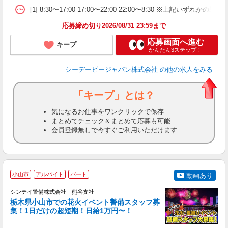
[1] 8:30〜17:00 17:00〜22:00 22:00〜8:3
応募締め切り2026/08/31 23:59まで
応募画面へ進む
キープ
かんたん3ステップ！
シーデーピージャパン株式会社
の他の求人をみる
「キープ」とは？
気になるお仕事をワンクリックで保存
まとめてチェック＆まとめて応募も可能
会員登録無しで今すぐご利用いただけます
小山市
アルバイト
パート
動画あり
シンテイ警備株式会社 熊谷支社
祝
栃木県小山市での花火イベント警備スタッフ募
万
集！1日だけの超短期！日給1万円〜！
実
5