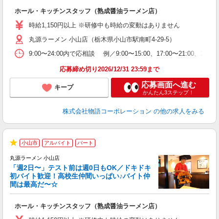
し
ホール・キッチンスタッフ（熟成醤油ラーメン店）
入
活
時給1,150円以上 ※研修中も時給の変動はありません
O
丸源ラーメン 小山店（栃木県小山市駅南町4-29-5）
務
企
9:00〜24:00内で応相談 例／9:00〜15:00、17:00〜
ま
応募締め切り2026/12/31 23:59まで
応募画面へ進む
キープ
かんたん3ステップ！
株式会社物語コーポレーション
の他の求人をみる
小山市
アルバイト
パート
★
丸源ラーメン 小山店
「週2日〜」テスト前は週0日もOK／ドキドキ
初バイト歓迎！高校生仲間いっぱい♪バイト仲
間は最高だ〜☆
望
ホール・キッチンスタッフ（熟成醤油ラーメン店）
入
活