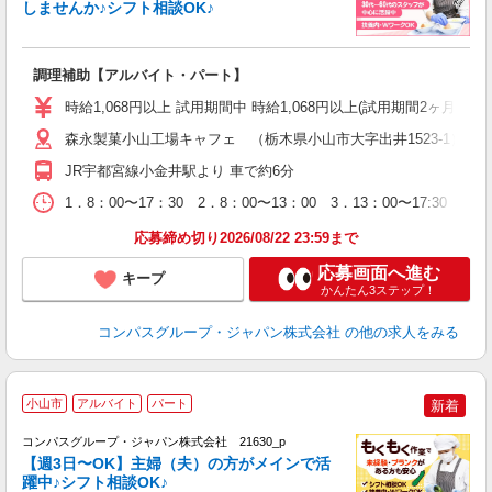
しませんか♪シフト相談OK♪
大
調理補助【アルバイト・パート】
入
歓
時給1,068円以上 試用期間中 時給1,068円以上(試用期間2ヶ月
～
用
森永製菓小山工場キャフェ （栃木県小山市大字出井1523-1）
K
JR宇都宮線小金井駅より 車で約6分
朝
事
1．8：00〜17：30 2．8：00〜13：00 3．13：00〜17:
応募締め切り2026/08/22 23:59まで
応募画面へ進む
キープ
かんたん3ステップ！
コンパスグループ・ジャパン株式会社
の他の求人をみる
小山市
アルバイト
パート
新着
コンパスグループ・ジャパン株式会社 21630_p
く
【週3日〜OK】主婦（夫）の方がメインで活
躍中♪シフト相談OK♪