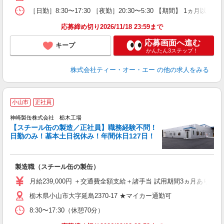
［日勤］8:30〜17:30 ［夜勤］20:30〜5:30 【期間】 1
応募締め切り2026/11/18 23:59まで
応募画面へ進む
キープ
かんたん3ステップ！
株式会社ティー・オー・エー
の他の求人をみる
小山市
正社員
神崎製缶株式会社 栃木工場
【スチール缶の製造／正社員】職務経験不問！
日勤のみ！基本土日祝休み！年間休日127日！
で
勤
ォ
製造職（スチール缶の製缶）
未
休
月給239,000円 ＋交通費全額支給＋諸手当 試用期間3ヵ月あり 
栃木県小山市大字延島2370-17 ★マイカー通勤可
り
8:30〜17:30（休憩70分）