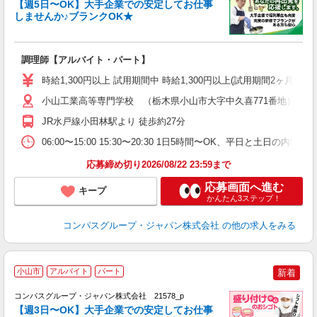
【週5日〜OK】大手企業での安定してお仕事
しませんか♪ブランクOK★
大
調理師【アルバイト・パート】
入
歓
時給1,300円以上 試用期間中 時給1,300円以上(試用期間2ヶ月
～
用
小山工業高等専門学校 （栃木県小山市大字中久喜771番地）
退
JR水戸線小田林駅より 徒歩約27分
勤
06:00〜15:00 15:30〜20:30 1日5時間〜OK、平日と土日の内
応募締め切り2026/08/22 23:59まで
応募画面へ進む
キープ
かんたん3ステップ！
コンパスグループ・ジャパン株式会社
の他の求人をみる
小山市
アルバイト
パート
新着
コンパスグループ・ジャパン株式会社 21578_p
く
【週3日〜OK】大手企業での安定してお仕事