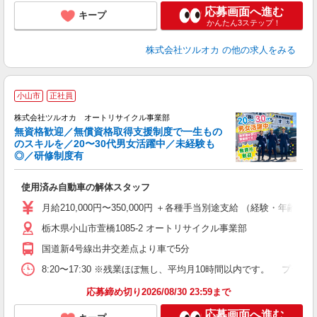
応募画面へ進む
キープ
かんたん3ステップ！
株式会社ツルオカ
の他の求人をみる
小山市
正社員
株式会社ツルオカ オートリサイクル事業部
無資格歓迎／無償資格取得支援制度で一生もの
のスキルを／20〜30代男女活躍中／未経験も
◎／研修制度有
ず
使用済み自動車の解体スタッフ
月給210,000円〜350,000円 ＋各種手当別途支給 （経験・年齢に
栃木県小山市萱橋1085-2 オートリサイクル事業部
国道新4号線出井交差点より車で5分
8:20〜17:30 ※残業ほぼ無し、平均月10時間以内です。 プ
応募締め切り2026/08/30 23:59まで
応募画面へ進む