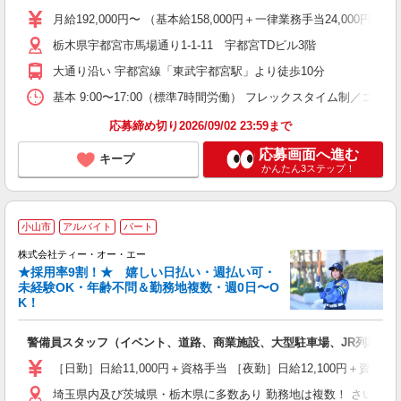
月給192,000円〜 （基本給158,000円＋一律業務手当24,000円
栃木県宇都宮市馬場通り1-1-11 宇都宮TDビル3階
大通り沿い 宇都宮線「東武宇都宮駅」より徒歩10分
基本 9:00〜17:00（標準7時間労働） フレックスタイム制／コ
応募締め切り2026/09/02 23:59まで
応募画面へ進む
キープ
かんたん3ステップ！
小山市
アルバイト
パート
株式会社ティー・オー・エー
R
★採用率9割！★ 嬉しい日払い・週払い可・
未経験OK・年齢不問＆勤務地複数・週0日〜O
K！
ま
警備員スタッフ（イベント、道路、商業施設、大型駐車場、JR列車見
［日勤］日給11,000円＋資格手当 ［夜勤］日給12,100円＋
埼玉県内及び茨城県・栃木県に多数あり 勤務地は複数！ さいた