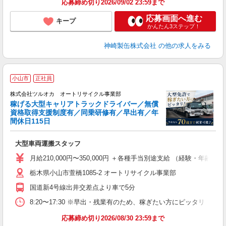
応募締め切り2026/09/02 23:59まで
応募画面へ進む
キープ
かんたん3ステップ！
神崎製缶株式会社
の他の求人をみる
小山市
正社員
当
株式会社ツルオカ オートリサイクル事業部
稼げる大型キャリアトラックドライバー／無償
資格取得支援制度有／同乗研修有／早出有／年
あ
間休日115日
大型車両運搬スタッフ
月給210,000円〜350,000円 ＋各種手当別途支給 （経験・年齢に
栃木県小山市萱橋1085-2 オートリサイクル事業部
国道新4号線出井交差点より車で5分
8:20〜17:30 ※早出・残業有のため、稼ぎたい方にピッタリ
応募締め切り2026/08/30 23:59まで