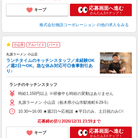
応募画面へ進む
キープ
かんたん3ステップ！
株式会社物語コーポレーション
の他の求人をみる
小山市
アルバイト
パート
で
★
丸源ラーメン 小山店
ランチタイムのキッチンスタッフ／未経験OK
／週2日〜OK。急な休み対応可◎食事割引あ
り♪
お
ランチのキッチンスタッフ
入
活
時給1,150円以上 ※研修中も時給の変動はありません
（
丸源ラーメン 小山店（栃木県小山市駅南町4-29-5）
n
の
10:30〜16:00 ★週2日〜応相談 ★平日のみ、土日祝のみO
グ
割
応募締め切り2026/12/31 23:59まで
応募画面へ進む
キープ
かんたん3ステップ！