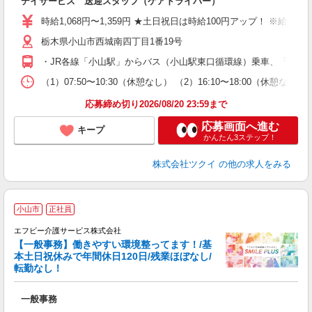
デイサービス 送迎スタッフ（ケアドライバー）
入
り
時給1,068円〜1,359円 ★土日祝日は時給100円アップ！ ※給
リ
栃木県小山市西城南四丁目1番19号
ー
O
・JR各線「小山駅」からバス（小山駅東口循環線）乗車、「城南
な
（1）07:50〜10:30（休憩なし） （2）16:10〜18:0
髪
応募締め切り2026/08/20 23:59まで
応募画面へ進む
キープ
かんたん3ステップ！
株式会社ツクイ
の他の求人をみる
小山市
正社員
エフビー介護サービス株式会社
【一般事務】働きやすい環境整ってます！/基
＼
本土日祝休みで年間休日120日/残業ほぼなし/
日
転勤なし！
期
一般事務