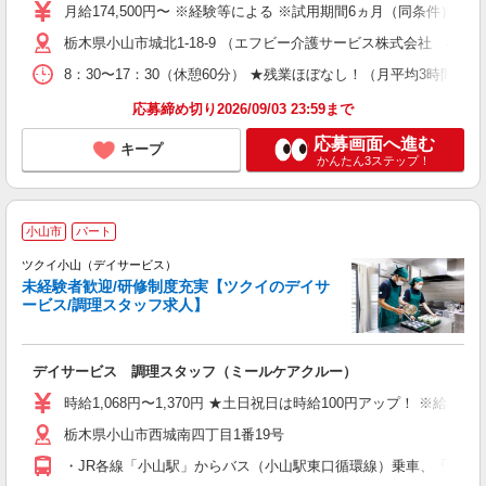
女
月給174,500円〜 ※経験等による ※試用期間6ヵ月（同条件）
り
栃木県小山市城北1-18-9 （エフビー介護サービス株式会社 小山
場
8：30〜17：30（休憩60分） ★残業ほぼなし！（月平均3時間程度
あ
応募締め切り2026/09/03 23:59まで
応募画面へ進む
キープ
かんたん3ステップ！
小山市
パート
ツクイ小山（デイサービス）
未経験者歓迎/研修制度充実【ツクイのデイサ
ービス/調理スタッフ求人】
各
デイサービス 調理スタッフ（ミールケアクルー）
入
り
時給1,068円〜1,370円 ★土日祝日は時給100円アップ！ ※給
リ
栃木県小山市西城南四丁目1番19号
ー
O
・JR各線「小山駅」からバス（小山駅東口循環線）乗車、「城南小