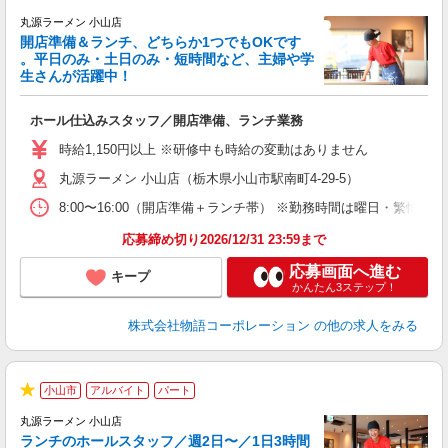
★
丸源ラーメン 小山店
開店準備＆ランチ、どちらか1つでもOKです
。平日のみ・土日のみ・短時間など、主婦や学
生さんが活躍中！
き
ホール仕込みスタッフ／開店準備、ランチ業務
入
活
時給1,150円以上 ※研修中も時給の変動はありません
（
丸源ラーメン 小山店（栃木県小山市駅南町4-29-5）
中
自
8:00〜16:00（開店準備＋ランチ帯） ※勤務時間は曜日・
業
食
応募締め切り2026/12/31 23:59まで
応募画面へ進む
キープ
かんたん3ステップ！
株式会社物語コーポレーション
の他の求人をみる
小山市
アルバイト
パート
★
丸源ラーメン 小山店
ランチのホールスタッフ／週2日〜／1日3時間