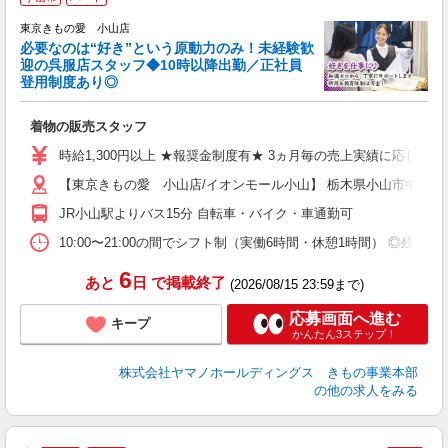
東京きもの愛 小山店
必要なのは“好き”という原動力のみ！未経験歓
迎の呉服店スタッフ◆10時以降出勤／正社員
登用制度あり◎
頑
着物の販売スタッフ
入
歓
時給1,300円以上 ★報奨金制度有★ 3ヵ月毎の売上実績に応じて、15
エ
【東京きもの愛 小山店/イオンモール小山】 栃木県小山市中久喜14
O
O
JR小山駅よりバス15分 自転車・バイク・車通勤可
ン
10:00〜21:00の間でシフト制（実働6時間・休憩1時間） ◎残
登
6
あと
日
で掲載終了
(2026/08/15 23:59まで)
応募画面へ進む
キープ
かんたん3ステップ！
株式会社ヤマノホールディングス きもの事業本部
の他の求人をみる