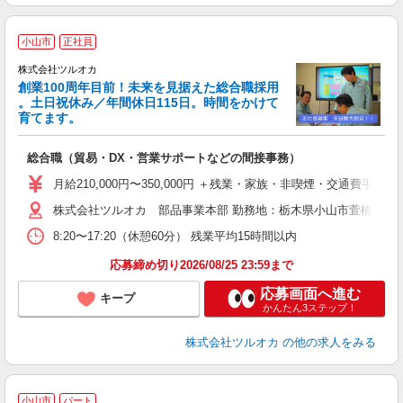
小山市
正社員
株式会社ツルオカ
創業100周年目前！未来を見据えた総合職採用
。土日祝休み／年間休日115日。時間をかけて
育てます。
る
総合職（貿易・DX・営業サポートなどの間接事務）
入
月給210,000円〜350,000円 ＋残業・家族・非喫煙・交通費手当(経
活
株式会社ツルオカ 部品事業本部 勤務地：栃木県小山市萱橋1085
煙
未
8:20〜17:20（休憩60分） 残業平均15時間以内
社
応募締め切り2026/08/25 23:59まで
応募画面へ進む
キープ
かんたん3ステップ！
株式会社ツルオカ
の他の求人をみる
小山市
パート