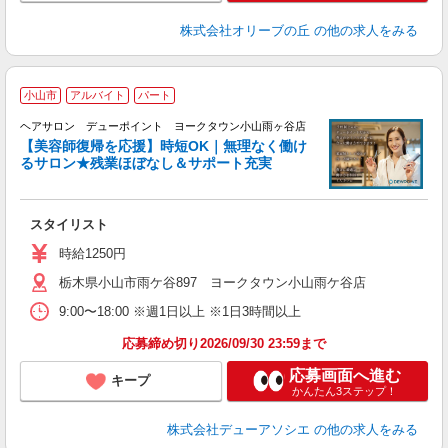
株式会社オリーブの丘
の他の求人をみる
小山市
アルバイト
パート
「
ヘアサロン デューポイント ヨークタウン小山雨ヶ谷店
_
【美容師復帰を応援】時短OK｜無理なく働け
るサロン★残業ほぼなし＆サポート充実
切
スタイリスト
時給1250円
栃木県小山市雨ケ谷897 ヨークタウン小山雨ケ谷店
9:00〜18:00 ※週1日以上 ※1日3時間以上
応募締め切り2026/09/30 23:59まで
応募画面へ進む
キープ
かんたん3ステップ！
株式会社デューアソシエ
の他の求人をみる