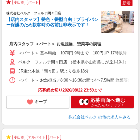
小山市
パート
新着
★
株式会社ベルク フォルテ間々田店
【店内スタッフ】髪色・髪型自由！プライバシ
ー保護のため接客時の名前は非表示です！
の
は
り
店内スタッフ ＜パート＞ お魚担当、惣菜等の調理
未
髪
＜パート＞ 基本時給 1070円 9時まで 100円UP 17時以
通
ベルク フォルテ間々田店 （栃木県小山市美しが丘1-19-1）
JR東北本線「間々田」駅より徒歩18分
＜パート＞ お魚担当／8:00〜16:30の間で4〜7.5時間 惣菜等の
応募締め切り2026/08/22 23:59まで
応募画面へ進む
キープ
かんたん3ステップ！
株式会社ベルク
の他の求人をみる
小山市
アルバイト
パート