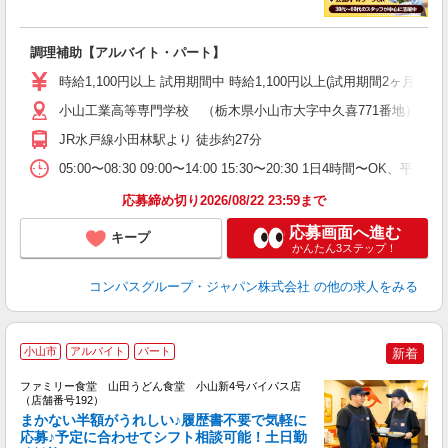
大
調理補助【アルバイト・パート】
入
歓
時給1,100円以上 試用期間中 時給1,100円以上(試用期間2ヶ月
～
用
小山工業高等専門学校 （栃木県小山市大字中久喜771番地）
務
JR水戸線小田林駅より 徒歩約27分
K
ク
05:00〜08:30 09:00〜14:00 15:30〜20:30 1日4時間〜
応募締め切り2026/08/22 23:59まで
応募画面へ進む
キープ
かんたん3ステップ！
コンパスグループ・ジャパン株式会社
の他の求人をみる
小山市
アルバイト
パート
新着
ファミリー食堂 山田うどん食堂 小山新4号バイパス店
（店舗番号192）
まかない半額がうれしい♪履歴書不要で気軽に
応募♪予定に合わせてシフト相談可能！土日勤