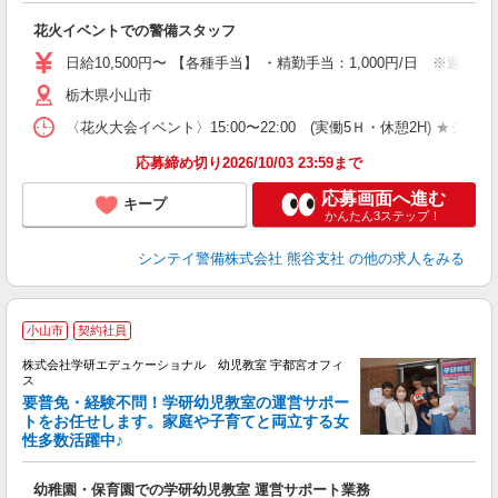
友
花火イベントでの警備スタッフ
ド
活
日給10,500円〜 【各種手当】 ・精勤手当：1,000円/日 ※
や
支
栃木県小山市
〈花火大会イベント〉15:00〜22:00 (実働5Ｈ・休憩2H
度
応募締め切り2026/10/03 23:59まで
応募画面へ進む
キープ
かんたん3ステップ！
シンテイ警備株式会社 熊谷支社
の他の求人をみる
小山市
契約社員
株式会社学研エデュケーショナル 幼児教室 宇都宮オフィ
ス
要普免・経験不問！学研幼児教室の運営サポー
トをお任せします。家庭や子育てと両立する女
性多数活躍中♪
0
昼
ボ
幼稚園・保育園での学研幼児教室 運営サポート業務