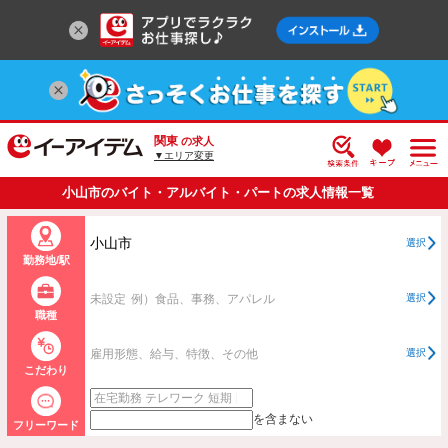
関東
の求人
▼エリア変更
小山市のバイト・アルバイト・パートの求人情報一覧
小山市
選択
勤務地/駅
未設定
例）食品、事務、アパレル
選択
職種
雇用形態、給与、特徴、その他
選択
こだわり
を含まない
フリーワード