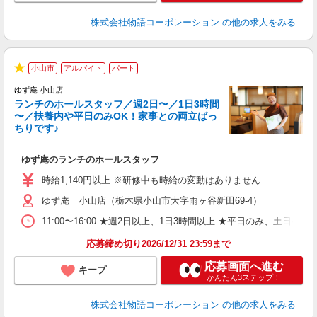
株式会社物語コーポレーション
の他の求人をみる
小山市
アルバイト
パート
★
ゆず庵 小山店
ランチのホールスタッフ／週2日〜／1日3時間
〜／扶養内や平日のみOK！家事との両立ばっ
ちりです♪
一
ゆず庵のランチのホールスタッフ
入
活
時給1,140円以上 ※研修中も時給の変動はありません
（
ゆず庵 小山店（栃木県小山市大字雨ヶ谷新田69-4）
n
日
11:00〜16:00 ★週2日以上、1日3時間以上 ★平日のみ、
煙
あ
応募締め切り2026/12/31 23:59まで
応募画面へ進む
キープ
かんたん3ステップ！
株式会社物語コーポレーション
の他の求人をみる