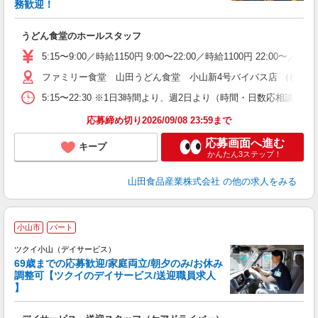
務歓迎！
お
未
うどん食堂のホールスタッフ
以
5:15〜9:00／時給1150円 9:00〜22:00／時給1100円 22:0
ファミリー食堂 山田うどん食堂 小山新4号バイパス店 （栃木県小
5:15〜22:30 ※1日3時間より、週2日より（時間・日数応相談）
応募締め切り2026/09/08 23:59まで
応募画面へ進む
キープ
かんたん3ステップ！
山田食品産業株式会社
の他の求人をみる
小山市
パート
ツクイ小山（デイサービス）
69歳までの応募歓迎/家庭両立/朝夕のみ/お休み
調整可【ツクイのデイサービス/送迎職員求人
】
各