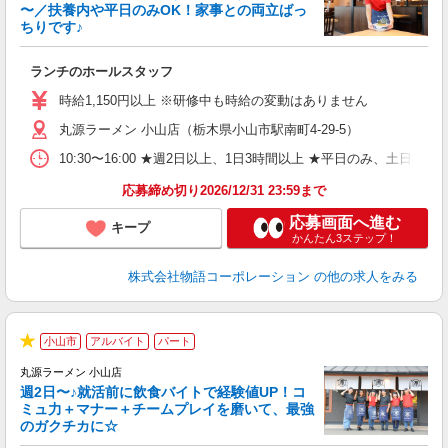
〜／扶養内や平日のみOK！家事との両立ばっ
ちりです♪
一
ランチのホールスタッフ
入
活
時給1,150円以上 ※研修中も時給の変動はありません
（
丸源ラーメン 小山店（栃木県小山市駅南町4-29-5）
n
日
10:30〜16:00 ★週2日以上、1日3時間以上 ★平日のみ、
煙
あ
応募締め切り2026/12/31 23:59まで
応募画面へ進む
キープ
かんたん3ステップ！
株式会社物語コーポレーション
の他の求人をみる
小山市
アルバイト
パート
★
丸源ラーメン 小山店
週2日〜♪就活前に飲食バイトで経験値UP！コ
0
ミュ力＋マナー＋チームプレイを磨いて、最強
のガクチカに☆