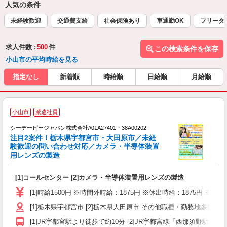
人気の条件
未経験歓迎
交通費支給
社会保険あり
車通勤OK
フリータ
求人件数 :
500
件
この検索条件を保存
小山市の平均時給を見る
指定なし
新着順
時給順
日給順
月給順
小山市
派遣社員
材
シーデーピージャパン株式会社//01A27401・38A00202
注目2案件！栃木県宇都宮市・大田原市／未経
件
験歓迎の問い合わせ対応／カメラ・半導体装置
用レンズの製造
い
[1]コールセンター [2]カメラ・半導体装置用レンズの製造
W
経
[1]時給1500円 ※時間外時給：1875円 ※休出時給：1875円 ※深夜
o
[1]栃木県宇都宮市 [2]栃木県大田原市 その他職種・勤務地
勤
与
[1]JR宇都宮駅より徒歩で約10分 [2]JR宇都宮線「西那須野駅」よ