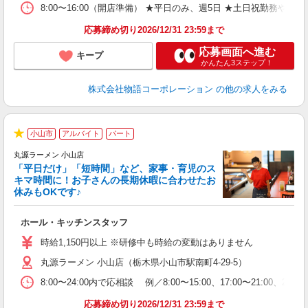
日
8:00〜16:00（開店準備） ★平日のみ、週5日 ★土日祝勤
上
な
応募締め切り2026/12/31 23:59まで
応募画面へ進む
キープ
かんたん3ステップ！
株式会社物語コーポレーション
の他の求人をみる
小山市
アルバイト
パート
★
丸源ラーメン 小山店
「平日だけ」「短時間」など、家事・育児のス
キマ時間に！お子さんの長期休暇に合わせたお
休みもOKです♪
の
ホール・キッチンスタッフ
入
学
時給1,150円以上 ※研修中も時給の変動はありません
活
丸源ラーメン 小山店（栃木県小山市駅南町4-29-5）
短
の
8:00〜24:00内で応相談 例／8:00〜15:00、17:00〜
ル
特
応募締め切り2026/12/31 23:59まで